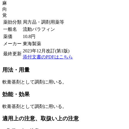
麻
向
覚
薬効分類
局方品・調剤用薬等
一般名
流動パラフィン
薬価
10.8
円
メーカー
東海製薬
2023年12月改訂(第1版)
最終更新
添付文書のPDFはこちら
用法・用量
軟膏基剤として調剤に用いる。
効能・効果
軟膏基剤として調剤に用いる。
適用上の注意、取扱い上の注意