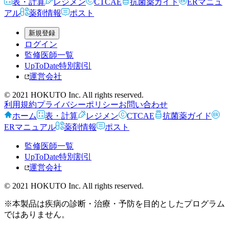
表・計算
レジメン
CTCAE
抗菌薬ガイド
ERマニュ
アル
薬剤情報
ポスト
新規登録
ログイン
監修医師一覧
UpToDate特別割引
運営会社
© 2021 HOKUTO Inc. All rights reserved.
利用規約
プライバシーポリシー
お問い合わせ
ホーム
表・計算
レジメン
CTCAE
抗菌薬ガイド
ERマニュアル
薬剤情報
ポスト
監修医師一覧
UpToDate特別割引
運営会社
© 2021 HOKUTO Inc. All rights reserved.
※本製品は疾病の診断・治療・予防を目的としたプログラム
ではありません。