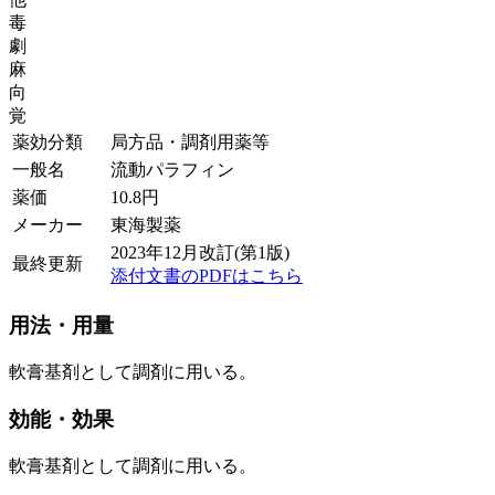
毒
劇
麻
向
覚
薬効分類
局方品・調剤用薬等
一般名
流動パラフィン
薬価
10.8
円
メーカー
東海製薬
2023年12月改訂(第1版)
最終更新
添付文書のPDFはこちら
用法・用量
軟膏基剤として調剤に用いる。
効能・効果
軟膏基剤として調剤に用いる。