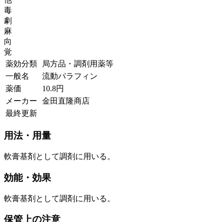
毒
劇
麻
向
覚
薬効分類
局方品・調剤用薬等
一般名
流動パラフィン
薬価
10.8
円
メーカー
金田直隆商店
最終更新
用法・用量
軟膏基剤として調剤に用いる。
効能・効果
軟膏基剤として調剤に用いる。
保管上の注意