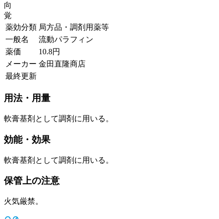
向
覚
薬効分類
局方品・調剤用薬等
一般名
流動パラフィン
薬価
10.8
円
メーカー
金田直隆商店
最終更新
用法・用量
軟膏基剤として調剤に用いる。
効能・効果
軟膏基剤として調剤に用いる。
保管上の注意
火気厳禁。