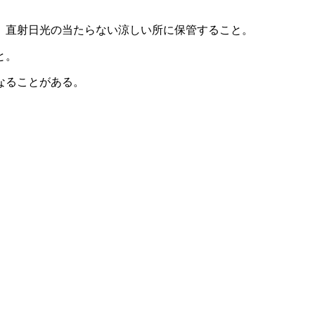
、直射日光の当たらない涼しい所に保管すること。
と。
なることがある。