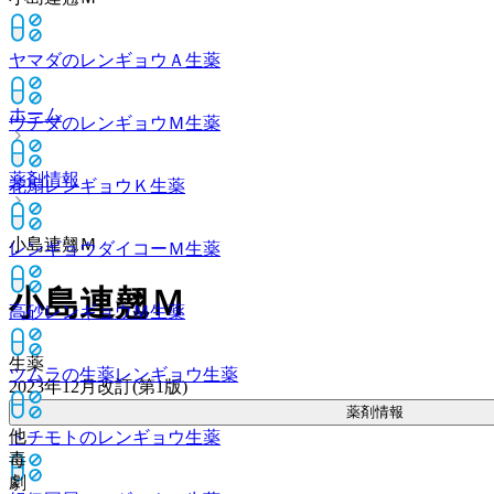
ヤマダのレンギョウＡ
生薬
ホーム
ウチダのレンギョウＭ
生薬
薬剤情報
花扇レンギョウＫ
生薬
小島連翹Ｍ
レンギョウダイコーＭ
生薬
小島連翹Ｍ
高砂レンギョウＭ
生薬
生薬
ツムラの生薬レンギョウ
生薬
2023年12月改訂(第1版)
薬剤情報
他
トチモトのレンギョウ
生薬
毒
劇