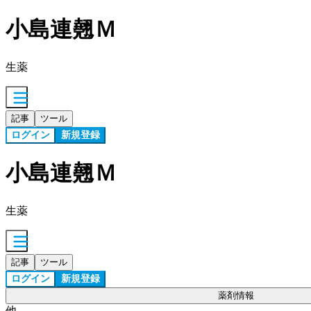
小島連翹Ｍ
生薬
記事
ツール
ログイン
新規登録
小島連翹Ｍ
生薬
記事
ツール
ログイン
新規登録
薬剤情報
他