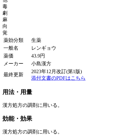
毒
劇
麻
向
覚
薬効分類
生薬
一般名
レンギョウ
薬価
43.9
円
メーカー
小島漢方
2023年12月改訂(第1版)
最終更新
添付文書のPDFはこちら
用法・用量
漢方処方の調剤に用いる。
効能・効果
漢方処方の調剤に用いる。