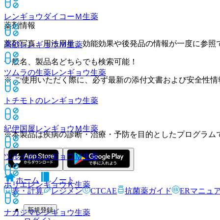
レンギョウダイコーＭ
生薬
薬剤情報
薬剤写真、用法用量、効能効果や後発品の情報が一度に参照
高砂レンギョウＭ
生薬
一般名、製品名どちらでも検索可能！
ツムラの生薬レンギョウ
生薬
※ ご使用いただく際に、必ず最新の添付文書および安全性情
トチモトのレンギョウ
生薬
紀伊国屋レンギョウＭ
生薬
※本製品は疾病の診断・治療・予防を目的としたプログラム
ツルイのレンギョウＭ
生薬
ホーム
ノート
ホリエレンギョウＫ
生薬
表・計算
レジメン
CTCAE
抗菌薬ガイド
ERマニュ
新規登録
ナカジマレンギョウ
生薬