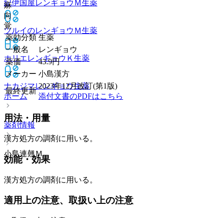
紀伊国屋レンギョウＭ
生薬
麻
向
覚
ツルイのレンギョウＭ
生薬
薬効分類
生薬
一般名
レンギョウ
ホリエレンギョウＫ
生薬
薬価
43.9
円
メーカー
小島漢方
ナカジマレンギョウ
生薬
2023年12月改訂(第1版)
最終更新
ホーム
添付文書のPDFはこちら
用法・用量
薬剤情報
漢方処方の調剤に用いる。
小島連翹Ｍ
効能・効果
漢方処方の調剤に用いる。
適用上の注意、取扱い上の注意