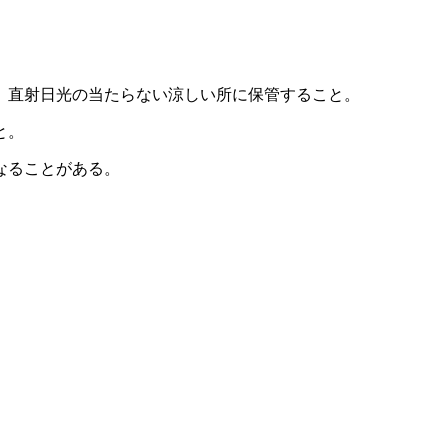
、直射日光の当たらない涼しい所に保管すること。
と。
なることがある。