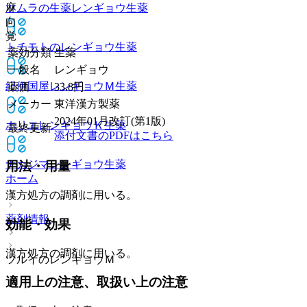
麻
ツムラの生薬レンギョウ
生薬
向
覚
トチモトのレンギョウ
生薬
薬効分類
生薬
一般名
レンギョウ
紀伊国屋レンギョウＭ
生薬
薬価
33.8
円
メーカー
東洋漢方製薬
2024年01月改訂(第1版)
ホリエレンギョウＫ
生薬
最終更新
添付文書のPDFはこちら
ナカジマレンギョウ
生薬
用法・用量
ホーム
漢方処方の調剤に用いる。
薬剤情報
効能・効果
漢方処方の調剤に用いる。
ツルイのレンギョウＭ
適用上の注意、取扱い上の注意