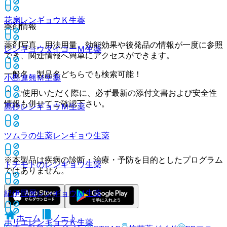
花扇レンギョウＫ
生薬
薬剤情報
薬剤写真、用法用量、効能効果や後発品の情報が一度に参照
レンギョウダイコーＭ
生薬
でき、関連情報へ簡単にアクセスができます。
一般名、製品名どちらでも検索可能！
小島連翹Ｍ
生薬
※ ご使用いただく際に、必ず最新の添付文書および安全性
情報も併せてご確認下さい。
高砂レンギョウＭ
生薬
ツムラの生薬レンギョウ
生薬
※本製品は疾病の診断・治療・予防を目的としたプログラム
トチモトのレンギョウ
生薬
ではありません。
紀伊国屋レンギョウＭ
生薬
ホーム
ノート
ホリエレンギョウＫ
生薬