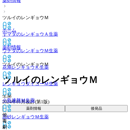
薬剤情報
ツルイのレンギョウＭ
ホーム
ヤマダのレンギョウＡ
生薬
薬剤情報
ウチダのレンギョウＭ
生薬
ツルイのレンギョウＭ
花扇レンギョウＫ
生薬
ツルイのレンギョウＭ
レンギョウダイコーＭ
生薬
生薬
小島連翹Ｍ
生薬
2024年01月改訂(第1版)
薬剤情報
後発品
他
高砂レンギョウＭ
生薬
毒
劇