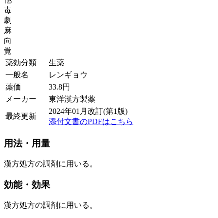
毒
劇
麻
向
覚
薬効分類
生薬
一般名
レンギョウ
薬価
33.8
円
メーカー
東洋漢方製薬
2024年01月改訂(第1版)
最終更新
添付文書のPDFはこちら
用法・用量
漢方処方の調剤に用いる。
効能・効果
漢方処方の調剤に用いる。