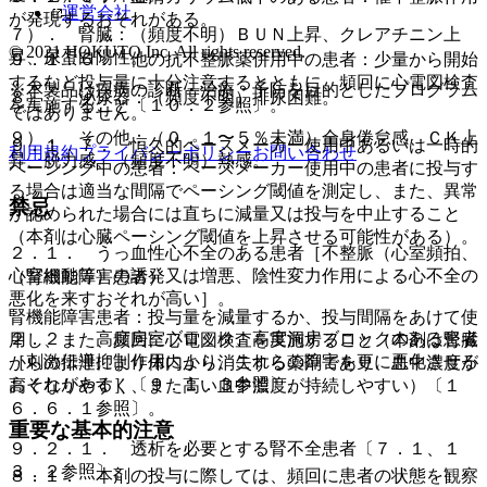
運営会社
が発現するおそれがある。
７）． 腎臓：（頻度不明）ＢＵＮ上昇、クレアチニン上
© 2021 HOKUTO Inc. All rights reserved.
昇、尿蛋白陽性。
９．１．６． 他の抗不整脈薬併用中の患者：少量から開始
するなど投与量に十分注意するとともに、頻回に心電図検査
※本製品は疾病の診断・治療・予防を目的としたプログラム
８）． 泌尿器：（頻度不明）排尿困難。
を実施すること〔１０．２参照〕。
ではありません。
９）． その他：（０．１〜５％未満）全身倦怠感、ＣＫ上
９．１．７． 恒久的ペースメーカー使用中あるいは一時的
利用規約
プライバシーポリシー
お問い合わせ
昇、脱力感、（頻度不明）熱感。
ペーシング中の患者：ペースメーカー使用中の患者に投与す
る場合は適当な間隔でペーシング閾値を測定し、また、異常
禁忌
が認められた場合には直ちに減量又は投与を中止すること
（本剤は心臓ペーシング閾値を上昇させる可能性がある）。
２．１． うっ血性心不全のある患者［不整脈（心室頻拍、
心室細動等）の誘発又は増悪、陰性変力作用による心不全の
（腎機能障害患者）
悪化を来すおそれが高い］。
腎機能障害患者：投与量を減量するか、投与間隔をあけて使
２．２． 高度房室ブロック、高度洞房ブロックのある患者
用し、また、頻回に心電図検査を実施すること（本剤は腎臓
［刺激伝導抑制作用により、これらの障害を更に悪化させる
からの排泄により体内から消失する薬剤であり、血中濃度が
おそれがある］〔９．１．３参照〕。
高くなりやすく、また高い血中濃度が持続しやすい）〔１
６．６．１参照〕。
重要な基本的注意
９．２．１． 透析を必要とする腎不全患者〔７．１、１
３．２参照〕。
８．１． 本剤の投与に際しては、頻回に患者の状態を観察