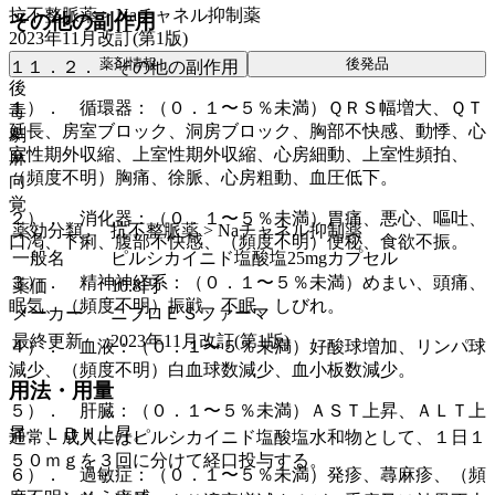
抗不整脈薬 > Naチャネル抑制薬
その他の副作用
2023年11月改訂(第1版)
薬剤情報
後発品
１１．２． その他の副作用
後
１）． 循環器：（０．１〜５％未満）ＱＲＳ幅増大、ＱＴ
毒
延長、房室ブロック、洞房ブロック、胸部不快感、動悸、心
劇
室性期外収縮、上室性期外収縮、心房細動、上室性頻拍、
麻
（頻度不明）胸痛、徐脈、心房粗動、血圧低下。
向
覚
２）． 消化器：（０．１〜５％未満）胃痛、悪心、嘔吐、
薬効分類
抗不整脈薬 > Naチャネル抑制薬
口渇、下痢、腹部不快感、（頻度不明）便秘、食欲不振。
一般名
ピルシカイニド塩酸塩25mgカプセル
３）． 精神神経系：（０．１〜５％未満）めまい、頭痛、
薬価
10.8
円
眠気、（頻度不明）振戦、不眠、しびれ。
メーカー
ニプロＥＳファーマ
最終更新
2023年11月改訂(第1版)
４）． 血液：（０．１〜５％未満）好酸球増加、リンパ球
減少、（頻度不明）白血球数減少、血小板数減少。
用法・用量
５）． 肝臓：（０．１〜５％未満）ＡＳＴ上昇、ＡＬＴ上
昇、ＬＤＨ上昇。
通常、成人にはピルシカイニド塩酸塩水和物として、１日１
５０ｍｇを３回に分けて経口投与する。
６）． 過敏症：（０．１〜５％未満）発疹、蕁麻疹、（頻