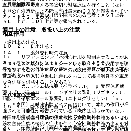
（肝機能障害患者）
直流除細動を考慮する等適切な対症療法を行うこと（なお、
本剤の血液透析による除去率は最大約３０％と報告されてい
９．３．１． 重篤な肝機能障害のある患者：ＡＳＴ上昇、
る）〔９．２．１参照〕。
ＡＬＴ上昇、ＬＤＨ上昇等が報告されている。
適用上の注意、取扱い上の注意
相互作用
（適用上の注意）
１０．２． 併用注意：
１４．１． 薬剤交付時の注意
１）． リファンピシン［本剤の作用を減弱させることがあ
る（リファンピシンによりチトクロームＰ４５０の産生が誘
ＰＴＰ包装の薬剤はＰＴＰシートから取り出して服用するよ
導され、本剤の代謝速度が促進し、血中濃度が低下する可能
う指導すること（ＰＴＰシートの誤飲により、硬い鋭角部が
性が考えられている）］。
食道粘膜へ刺入し、更には穿孔をおこして縦隔洞炎等の重篤
な合併症を併発することがある）。
２）． カルシウム拮抗薬（ベラパミル）、β−受容体遮断
薬（プロプラノロール）、ジギタリス製剤（ジゴキシン）、
その他の注意
硝酸・亜硝酸エステル系薬剤（ニトログリセリン）〔９．
１．６参照〕［動物実験（イヌ）において、本剤の作用が増
１５．１． 臨床使用に基づく情報
強される可能性が報告されている（機序は明らかではない
が、作用増強の可能性が考えられている）］。
外国で心筋梗塞発症後の無症候性心室性期外収縮あるいは心
筋梗塞発症後の軽度の症状を伴う心室性期外収縮の患者を対
３）． セチリジン［両剤の血中濃度が上昇し本剤の副作用
象とした比較試験において、本剤と類似のＮａチャンネル阻