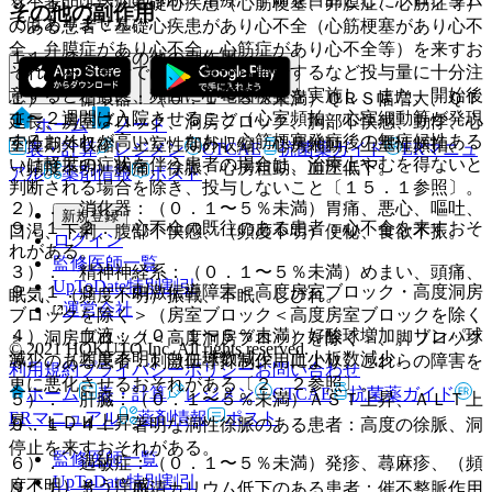
９．１．１． 基礎心疾患（心筋梗塞、弁膜症、心筋症等）
その他の副作用
ではありません。
のある患者：基礎心疾患があり心不全（心筋梗塞があり心不
全、弁膜症があり心不全、心筋症があり心不全等）を来すお
１１．２． その他の副作用
それのある患者では、少量から開始するなど投与量に十分注
意するとともに、頻回に心電図検査を実施し、また、開始後
１）． 循環器：（０．１〜５％未満）ＱＲＳ幅増大、ＱＴ
１〜２週間は入院させること（心室頻拍、心室細動等が発現
延長、房室ブロック、洞房ブロック、胸部不快感、動悸、心
ホーム
ノート
するおそれが高い）。なお、心筋梗塞発症後の無症候性ある
室性期外収縮、上室性期外収縮、心房細動、上室性頻拍、
表・計算
レジメン
CTCAE
抗菌薬ガイド
ERマニュ
いは軽度の症状を伴う患者の場合は、治療上やむを得ないと
（頻度不明）胸痛、徐脈、心房粗動、血圧低下。
アル
薬剤情報
ポスト
判断される場合を除き、投与しないこと〔１５．１参照〕。
２）． 消化器：（０．１〜５％未満）胃痛、悪心、嘔吐、
新規登録
９．１．２． 心不全の既往のある患者：心不全を来すおそ
口渇、下痢、腹部不快感、（頻度不明）便秘、食欲不振。
ログイン
れがある。
監修医師一覧
３）． 精神神経系：（０．１〜５％未満）めまい、頭痛、
UpToDate特別割引
９．１．３． 刺激伝導障害＜高度房室ブロック・高度洞房
眠気、（頻度不明）振戦、不眠、しびれ。
運営会社
ブロックを除く＞（房室ブロック＜高度房室ブロックを除く
４）． 血液：（０．１〜５％未満）好酸球増加、リンパ球
＞、洞房ブロック＜高度洞房ブロックを除く＞、脚ブロック
© 2021 HOKUTO Inc. All rights reserved.
減少、（頻度不明）白血球数減少、血小板数減少。
等）のある患者：刺激伝導抑制作用により、これらの障害を
利用規約
プライバシーポリシー
お問い合わせ
更に悪化させるおそれがある〔２．２参照〕。
ホーム
表・計算
レジメン
CTCAE
抗菌薬ガイド
５）． 肝臓：（０．１〜５％未満）ＡＳＴ上昇、ＡＬＴ上
ERマニュアル
薬剤情報
ポスト
昇、ＬＤＨ上昇。
９．１．４． 著明な洞性徐脈のある患者：高度の徐脈、洞
停止を来すおそれがある。
監修医師一覧
６）． 過敏症：（０．１〜５％未満）発疹、蕁麻疹、（頻
UpToDate特別割引
度不明）そう痒感。
９．１．５． 血清カリウム低下のある患者：催不整脈作用