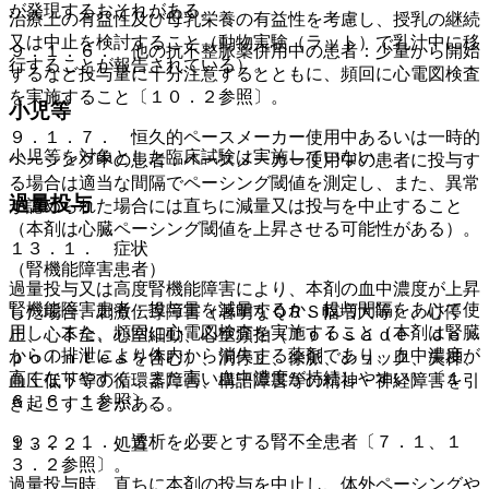
が発現するおそれがある。
治療上の有益性及び母乳栄養の有益性を考慮し、授乳の継続
又は中止を検討すること（動物実験（ラット）で乳汁中に移
９．１．６． 他の抗不整脈薬併用中の患者：少量から開始
行することが報告されている）。
するなど投与量に十分注意するとともに、頻回に心電図検査
を実施すること〔１０．２参照〕。
小児等
９．１．７． 恒久的ペースメーカー使用中あるいは一時的
小児等を対象とした臨床試験は実施していない。
ペーシング中の患者：ペースメーカー使用中の患者に投与す
る場合は適当な間隔でペーシング閾値を測定し、また、異常
過量投与
が認められた場合には直ちに減量又は投与を中止すること
（本剤は心臓ペーシング閾値を上昇させる可能性がある）。
１３．１． 症状
（腎機能障害患者）
過量投与又は高度腎機能障害により、本剤の血中濃度が上昇
腎機能障害患者：投与量を減量するか、投与間隔をあけて使
した場合、刺激伝導障害（著明なＱＲＳ幅増大等）、心停
用し、また、頻回に心電図検査を実施すること（本剤は腎臓
止、心不全、心室細動、心室頻拍（Ｔｏｒｓａｄｅ ｄｅ
からの排泄により体内から消失する薬剤であり、血中濃度が
ｐｏｉｎｔｅｓを含む）、洞停止、徐脈、ショック、失神、
高くなりやすく、また高い血中濃度が持続しやすい）〔１
血圧低下等の循環器障害、構語障害等の精神・神経障害を引
６．６．１参照〕。
き起こすことがある。
９．２．１． 透析を必要とする腎不全患者〔７．１、１
１３．２． 処置
３．２参照〕。
過量投与時、直ちに本剤の投与を中止し、体外ペーシングや