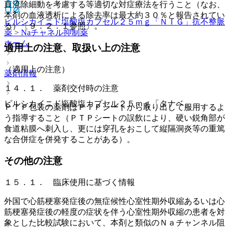
直流除細動を考慮する等適切な対症療法を行うこと（なお、
本剤の血液透析による除去率は最大約３０％と報告されてい
ピルシカイニド塩酸塩カプセル２５ｍｇ「ＮＩＧ」
抗不整脈
る）〔９．２．１参照〕。
薬 > Naチャネル抑制薬
ホーム
適用上の注意、取扱い上の注意
（適用上の注意）
薬剤情報
１４．１． 薬剤交付時の注意
ピルシカイニド塩酸塩カプセル２５ｍｇ「タナベ」
ＰＴＰ包装の薬剤はＰＴＰシートから取り出して服用するよ
う指導すること（ＰＴＰシートの誤飲により、硬い鋭角部が
食道粘膜へ刺入し、更には穿孔をおこして縦隔洞炎等の重篤
な合併症を併発することがある）。
その他の注意
１５．１． 臨床使用に基づく情報
外国で心筋梗塞発症後の無症候性心室性期外収縮あるいは心
筋梗塞発症後の軽度の症状を伴う心室性期外収縮の患者を対
象とした比較試験において、本剤と類似のＮａチャンネル阻