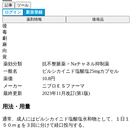
記事
ツール
ログイン
新規登録
薬剤情報
後発品
後
毒
劇
麻
向
覚
薬効分類
抗不整脈薬 > Naチャネル抑制薬
一般名
ピルシカイニド塩酸塩25mgカプセル
薬価
10.8
円
メーカー
ニプロＥＳファーマ
最終更新
2023年11月改訂(第1版)
用法・用量
通常、成人にはピルシカイニド塩酸塩水和物として、１日１
５０ｍｇを３回に分けて経口投与する。