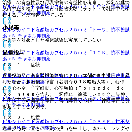
治療上の有益性及び母乳栄養の有益性を考慮し、授乳の継続
ピルシカイニド塩酸塩カプセル２５ｍｇ「サワイ」
抗不整脈
又は中止を検討すること（動物実験（ラット）で乳汁中に移
薬 > Naチャネル抑制薬
行することが報告されている）。
小児等
ピルシカイニド塩酸塩カプセル２５ｍｇ「トーワ」
抗不整脈
薬 > Naチャネル抑制薬
小児等を対象とした臨床試験は実施していない。
過量投与
ピルシカイニド塩酸塩カプセル２５ｍｇ「ＴＣＫ」
抗不整脈
薬 > Naチャネル抑制薬
１３．１． 症状
ピルシカイニド塩酸塩カプセル２５ｍｇ「ＣＨ」
抗不整脈薬
過量投与又は高度腎機能障害により、本剤の血中濃度が上昇
> Naチャネル抑制薬
した場合、刺激伝導障害（著明なＱＲＳ幅増大等）、心停
止、心不全、心室細動、心室頻拍（Ｔｏｒｓａｄｅ ｄｅ
ｐｏｉｎｔｅｓを含む）、洞停止、徐脈、ショック、失神、
ピルシカイニド塩酸塩カプセル２５ｍｇ「テバ」
抗不整脈薬
血圧低下等の循環器障害、構語障害等の精神・神経障害を引
> Naチャネル抑制薬
き起こすことがある。
１３．２． 処置
ピルシカイニド塩酸塩カプセル２５ｍｇ「ＤＳＥＰ」
抗不整
脈薬 > Naチャネル抑制薬
過量投与時、直ちに本剤の投与を中止し、体外ペーシングや