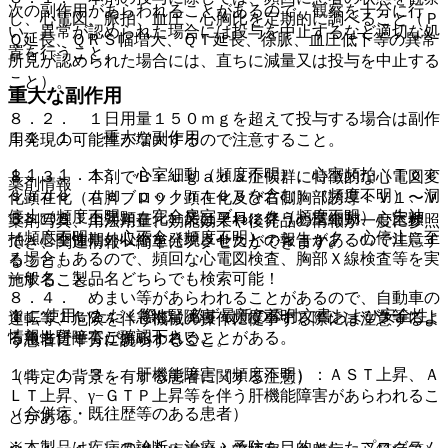
次の副作用があらわれることがあるので、観察を十分に行
し、心電図、脈拍、血圧、心胸比を定期的に調べること（Ｐ
い、異常が認められた場合には投与を中止するなど適切な処
Ｑ延長、ＱＲＳ幅増大、ＱＴ延長、徐脈、血圧低下等の異常
置を行うこと。
所見が認められた場合には、直ちに減量又は投与を中止する
こと）。
重大な副作用
８．２． １日用量１５０ｍｇを超えて投与する場合は副作
１１．１． 重大な副作用
用発現の可能性が増大するので注意すること。
１１．１．１． 心室細動（頻度不明）、心室頻拍（Ｔｏｒ
８．３． 本剤でＢｒｕｇａｄａ症候群に特徴的な心電図変
薬剤情報
ｓａｄｅ ｄｅ ｐｏｉｎｔｅｓを含む）（頻度不明）、洞
化顕在化（右脚ブロック顕在化及び右側胸部誘導＜Ｖ１〜Ｖ
停止（頻度不明）、完全房室ブロック（頻度不明）、失神
３＞のＳＴ上昇顕在化）又はそれに伴う心室細動、心室頻
薬剤写真、用法用量、効能効果や後発品の情報が一度に参照
（頻度不明）、心不全（頻度不明）：ショック、心停止に至
拍、心室性期外収縮を発現させたとの報告があるので注意す
でき、関連情報へ簡単にアクセスができます。
る場合もあるので、頻回な心電図検査、胸部Ｘ線検査等を実
ること。
一般名、製品名どちらでも検索可能！
施すること。
８．４． めまい等があらわれることがあるので、自動車の
※ ご使用いただく際に、必ず最新の添付文書および安全性
１１．１．２． 急性腎障害（頻度不明）：ショック等によ
運転等、危険を伴う機械の操作に従事する際には注意するよ
情報も併せてご確認下さい。
る急性腎障害があらわれることがある。
う患者に十分に説明すること。
１１．１．３． 肝機能障害（頻度不明）：ＡＳＴ上昇、Ａ
（特定の背景を有する患者に関する注意）
ＬＴ上昇、γ−ＧＴＰ上昇等を伴う肝機能障害があらわれるこ
（合併症・既往歴等のある患者）
とがある。
※本製品は疾病の診断・治療・予防を目的としたプログラム