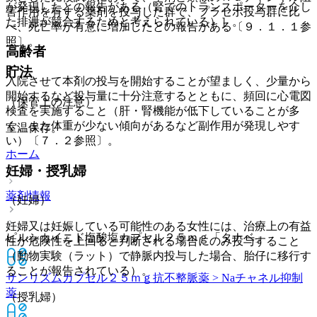
が発現したとの報告がある（腎でのトランスポーターを介し
害作用を有する薬剤を投与した群で、プラセボ投与群に比
た排泄が競合するためと考えられている）］。
べ、死亡率が有意に増加したとの報告がある〔９．１．１参
照〕。
高齢者
貯法
入院させて本剤の投与を開始することが望ましく、少量から
開始するなど投与量に十分注意するとともに、頻回に心電図
（保管上の注意）
検査を実施すること（肝・腎機能が低下していることが多
く、また体重が少ない傾向があるなど副作用が発現しやす
室温保存。
い）〔７．２参照〕。
ホーム
妊婦・授乳婦
薬剤情報
（妊婦）
妊婦又は妊娠している可能性のある女性には、治療上の有益
ピルシカイニド塩酸塩カプセル２５ｍｇ「タナベ」
性が危険性を上回ると判断される場合にのみ投与すること
（動物実験（ラット）で静脈内投与した場合、胎仔に移行す
ることが報告されている）。
サンリズムカプセル２５ｍｇ
抗不整脈薬 > Naチャネル抑制
薬
（授乳婦）