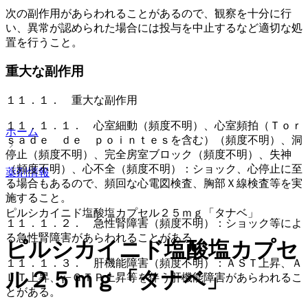
次の副作用があらわれることがあるので、観察を十分に行
い、異常が認められた場合には投与を中止するなど適切な処
置を行うこと。
重大な副作用
１１．１． 重大な副作用
１１．１．１． 心室細動（頻度不明）、心室頻拍（Ｔｏｒ
ホーム
ｓａｄｅ ｄｅ ｐｏｉｎｔｅｓを含む）（頻度不明）、洞
停止（頻度不明）、完全房室ブロック（頻度不明）、失神
（頻度不明）、心不全（頻度不明）：ショック、心停止に至
薬剤情報
る場合もあるので、頻回な心電図検査、胸部Ｘ線検査等を実
施すること。
ピルシカイニド塩酸塩カプセル２５ｍｇ「タナベ」
１１．１．２． 急性腎障害（頻度不明）：ショック等によ
る急性腎障害があらわれることがある。
ピルシカイニド塩酸塩カプセ
１１．１．３． 肝機能障害（頻度不明）：ＡＳＴ上昇、Ａ
ル２５ｍｇ「タナベ」
ＬＴ上昇、γ−ＧＴＰ上昇等を伴う肝機能障害があらわれるこ
とがある。