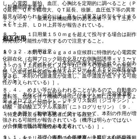
し、心電図、脈拍、血圧、心胸比を定期的に調べること（Ｐ
（肝機能障害患者）
Ｑ延長、ＱＲＳ幅増大、ＱＴ延長、徐脈、血圧低下等の異常
所見が認められた場合には、直ちに減量又は投与を中止する
９．３．１． 重篤な肝機能障害のある患者：ＡＳＴ上昇、
こと）。
ＡＬＴ上昇、ＬＤＨ上昇等が報告されている。
８．２． １日用量１５０ｍｇを超えて投与する場合は副作
相互作用
用発現の可能性が増大するので注意すること。
１０．２． 併用注意：
８．３． 本剤でＢｒｕｇａｄａ症候群に特徴的な心電図変
化顕在化（右脚ブロック顕在化及び右側胸部誘導＜Ｖ１〜Ｖ
１）． リファンピシン［本剤の作用を減弱させることがあ
３＞のＳＴ上昇顕在化）又はそれに伴う心室細動、心室頻
る（リファンピシンによりチトクロームＰ４５０の産生が誘
拍、心室性期外収縮を発現させたとの報告があるので注意す
導され、本剤の代謝速度が促進し、血中濃度が低下する可能
ること。
性が考えられている）］。
８．４． めまい等があらわれることがあるので、自動車の
２）． カルシウム拮抗薬（ベラパミル）、β−受容体遮断
運転等、危険を伴う機械の操作に従事する際には注意するよ
薬（プロプラノロール）、ジギタリス製剤（ジゴキシン）、
う患者に十分に説明すること。
硝酸・亜硝酸エステル系薬剤（ニトログリセリン）〔９．
１．６参照〕［動物実験（イヌ）において、本剤の作用が増
（特定の背景を有する患者に関する注意）
強される可能性が報告されている（機序は明らかではない
（合併症・既往歴等のある患者）
が、作用増強の可能性が考えられている）］。
９．１．１． 基礎心疾患（心筋梗塞、弁膜症、心筋症等）
３）． セチリジン［両剤の血中濃度が上昇し本剤の副作用