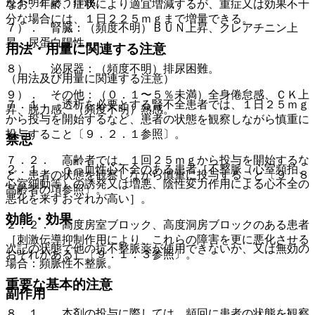
度不明）そう痒感。
なお、年齢、症状により適宜増減するが、重症又は効果不十
分な場合には、１日２２５ｍｇまで増量できる。
７）． 腎臓：（頻度不明）ＢＵＮ上昇、クレアチニン上
昇、尿蛋白陽性。
用法・用量に関連する注意
８）． 泌尿器：（頻度不明）排尿困難。
（用法及び用量に関連する注意）
９）． その他：（０．１〜５％未満）全身倦怠感、ＣＫ上
７．１． 透析を必要とする腎不全患者では、１日２５ｍｇ
昇、脱力感、（頻度不明）熱感。
から投与を開始するなど、患者の状態を観察しながら慎重に
投与すること〔９．２．１参照〕。
禁忌
７．２． 高齢者では、１回２５ｍｇから投与を開始するな
２．１． うっ血性心不全のある患者［不整脈（心室頻拍、
ど、患者の状態を観察しながら慎重に投与すること〔９．８
心室細動等）の誘発又は増悪、陰性変力作用による心不全の
高齢者の項参照〕。
悪化を来すおそれが高い］。
効能・効果
２．２． 高度房室ブロック、高度洞房ブロックのある患者
［刺激伝導抑制作用により、これらの障害を更に悪化させる
次記の状態で他の抗不整脈薬が使用できないか、又は無効の
おそれがある］〔９．１．３参照〕。
場合：頻脈性不整脈。
重要な基本的注意
副作用
８．１． 本剤の投与に際しては、頻回に患者の状態を観察