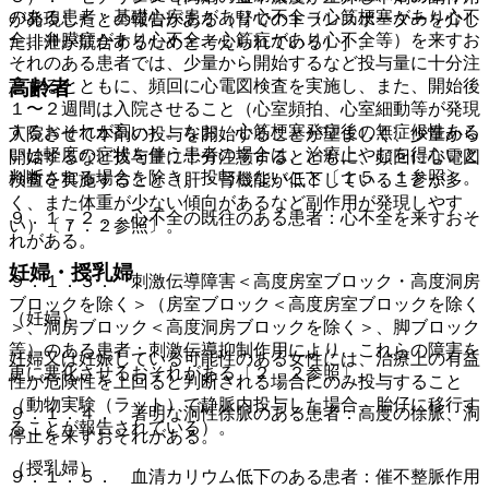
のある患者：基礎心疾患があり心不全（心筋梗塞があり心不
が発現したとの報告がある（腎でのトランスポーターを介し
全、弁膜症があり心不全、心筋症があり心不全等）を来すお
た排泄が競合するためと考えられている）］。
それのある患者では、少量から開始するなど投与量に十分注
意するとともに、頻回に心電図検査を実施し、また、開始後
高齢者
１〜２週間は入院させること（心室頻拍、心室細動等が発現
するおそれが高い）。なお、心筋梗塞発症後の無症候性ある
入院させて本剤の投与を開始することが望ましく、少量から
いは軽度の症状を伴う患者の場合は、治療上やむを得ないと
開始するなど投与量に十分注意するとともに、頻回に心電図
判断される場合を除き、投与しないこと〔１５．１参照〕。
検査を実施すること（肝・腎機能が低下していることが多
く、また体重が少ない傾向があるなど副作用が発現しやす
９．１．２． 心不全の既往のある患者：心不全を来すおそ
い）〔７．２参照〕。
れがある。
妊婦・授乳婦
９．１．３． 刺激伝導障害＜高度房室ブロック・高度洞房
ブロックを除く＞（房室ブロック＜高度房室ブロックを除く
（妊婦）
＞、洞房ブロック＜高度洞房ブロックを除く＞、脚ブロック
等）のある患者：刺激伝導抑制作用により、これらの障害を
妊婦又は妊娠している可能性のある女性には、治療上の有益
更に悪化させるおそれがある〔２．２参照〕。
性が危険性を上回ると判断される場合にのみ投与すること
（動物実験（ラット）で静脈内投与した場合、胎仔に移行す
９．１．４． 著明な洞性徐脈のある患者：高度の徐脈、洞
ることが報告されている）。
停止を来すおそれがある。
（授乳婦）
９．１．５． 血清カリウム低下のある患者：催不整脈作用