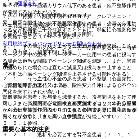
運営会社
度不明）そう痒感。
９．１．５． 血清カリウム低下のある患者：催不整脈作用
が発現するおそれがある。
© 2021 HOKUTO Inc. All rights reserved.
７）． 腎臓：（頻度不明）ＢＵＮ上昇、クレアチニン上
昇、尿蛋白陽性。
９．１．６． 他の抗不整脈薬併用中の患者：少量から開始
※本製品は疾病の診断・治療・予防を目的としたプログラム
するなど投与量に十分注意するとともに、頻回に心電図検査
ではありません。
８）． 泌尿器：（頻度不明）排尿困難。
を実施すること〔１０．２参照〕。
利用規約
プライバシーポリシー
お問い合わせ
９）． その他：（０．１〜５％未満）全身倦怠感、ＣＫ上
９．１．７． 恒久的ペースメーカー使用中あるいは一時的
昇、脱力感、（頻度不明）熱感。
ペーシング中の患者：ペースメーカー使用中の患者に投与す
る場合は適当な間隔でペーシング閾値を測定し、また、異常
禁忌
が認められた場合には直ちに減量又は投与を中止すること
（本剤は心臓ペーシング閾値を上昇させる可能性がある）。
２．１． うっ血性心不全のある患者［不整脈（心室頻拍、
心室細動等）の誘発又は増悪、陰性変力作用による心不全の
（腎機能障害患者）
悪化を来すおそれが高い］。
腎機能障害患者：投与量を減量するか、投与間隔をあけて使
２．２． 高度房室ブロック、高度洞房ブロックのある患者
用し、また、頻回に心電図検査を実施すること（本剤は腎臓
［刺激伝導抑制作用により、これらの障害を更に悪化させる
からの排泄により体内から消失する薬剤であり、血中濃度が
おそれがある］〔９．１．３参照〕。
高くなりやすく、また高い血中濃度が持続しやすい）〔１
６．６．１参照〕。
重要な基本的注意
９．２．１． 透析を必要とする腎不全患者〔７．１、１