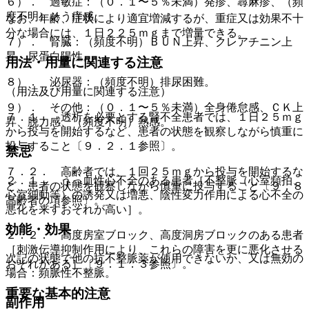
６）． 過敏症：（０．１〜５％未満）発疹、蕁麻疹、（頻
度不明）そう痒感。
なお、年齢、症状により適宜増減するが、重症又は効果不十
分な場合には、１日２２５ｍｇまで増量できる。
７）． 腎臓：（頻度不明）ＢＵＮ上昇、クレアチニン上
昇、尿蛋白陽性。
用法・用量に関連する注意
８）． 泌尿器：（頻度不明）排尿困難。
（用法及び用量に関連する注意）
９）． その他：（０．１〜５％未満）全身倦怠感、ＣＫ上
７．１． 透析を必要とする腎不全患者では、１日２５ｍｇ
昇、脱力感、（頻度不明）熱感。
から投与を開始するなど、患者の状態を観察しながら慎重に
投与すること〔９．２．１参照〕。
禁忌
７．２． 高齢者では、１回２５ｍｇから投与を開始するな
２．１． うっ血性心不全のある患者［不整脈（心室頻拍、
ど、患者の状態を観察しながら慎重に投与すること〔９．８
心室細動等）の誘発又は増悪、陰性変力作用による心不全の
高齢者の項参照〕。
悪化を来すおそれが高い］。
効能・効果
２．２． 高度房室ブロック、高度洞房ブロックのある患者
［刺激伝導抑制作用により、これらの障害を更に悪化させる
次記の状態で他の抗不整脈薬が使用できないか、又は無効の
おそれがある］〔９．１．３参照〕。
場合：頻脈性不整脈。
重要な基本的注意
副作用