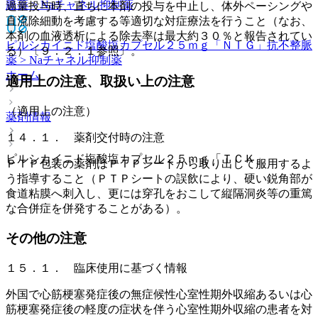
脈薬 > Naチャネル抑制薬
過量投与時、直ちに本剤の投与を中止し、体外ペーシングや
直流除細動を考慮する等適切な対症療法を行うこと（なお、
本剤の血液透析による除去率は最大約３０％と報告されてい
ピルシカイニド塩酸塩カプセル２５ｍｇ「ＮＩＧ」
抗不整脈
る）〔９．２．１参照〕。
薬 > Naチャネル抑制薬
ホーム
適用上の注意、取扱い上の注意
（適用上の注意）
薬剤情報
１４．１． 薬剤交付時の注意
ピルシカイニド塩酸塩カプセル２５ｍｇ「ＴＣＫ」
ＰＴＰ包装の薬剤はＰＴＰシートから取り出して服用するよ
う指導すること（ＰＴＰシートの誤飲により、硬い鋭角部が
食道粘膜へ刺入し、更には穿孔をおこして縦隔洞炎等の重篤
な合併症を併発することがある）。
その他の注意
１５．１． 臨床使用に基づく情報
外国で心筋梗塞発症後の無症候性心室性期外収縮あるいは心
筋梗塞発症後の軽度の症状を伴う心室性期外収縮の患者を対