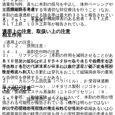
過量投与時、直ちに本剤の投与を中止し、体外ペーシングや
（肝機能障害患者）
直流除細動を考慮する等適切な対症療法を行うこと（なお、
本剤の血液透析による除去率は最大約３０％と報告されてい
９．３．１． 重篤な肝機能障害のある患者：ＡＳＴ上昇、
る）〔９．２．１参照〕。
ＡＬＴ上昇、ＬＤＨ上昇等が報告されている。
適用上の注意、取扱い上の注意
相互作用
（適用上の注意）
１０．２． 併用注意：
１４．１． 薬剤交付時の注意
１）． リファンピシン［本剤の作用を減弱させることがあ
る（リファンピシンによりチトクロームＰ４５０の産生が誘
ＰＴＰ包装の薬剤はＰＴＰシートから取り出して服用するよ
導され、本剤の代謝速度が促進し、血中濃度が低下する可能
う指導すること（ＰＴＰシートの誤飲により、硬い鋭角部が
性が考えられている）］。
食道粘膜へ刺入し、更には穿孔をおこして縦隔洞炎等の重篤
な合併症を併発することがある）。
２）． カルシウム拮抗薬（ベラパミル）、β−受容体遮断
薬（プロプラノロール）、ジギタリス製剤（ジゴキシン）、
その他の注意
硝酸・亜硝酸エステル系薬剤（ニトログリセリン）〔９．
１．６参照〕［動物実験（イヌ）において、本剤の作用が増
１５．１． 臨床使用に基づく情報
強される可能性が報告されている（機序は明らかではない
が、作用増強の可能性が考えられている）］。
外国で心筋梗塞発症後の無症候性心室性期外収縮あるいは心
筋梗塞発症後の軽度の症状を伴う心室性期外収縮の患者を対