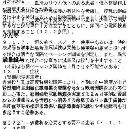
（授乳婦）
９．１．５． 血清カリウム低下のある患者：催不整脈作用
が発現するおそれがある。
治療上の有益性及び母乳栄養の有益性を考慮し、授乳の継続
又は中止を検討すること（動物実験（ラット）で乳汁中に移
９．１．６． 他の抗不整脈薬併用中の患者：少量から開始
行することが報告されている）。
するなど投与量に十分注意するとともに、頻回に心電図検査
を実施すること〔１０．２参照〕。
小児等
９．１．７． 恒久的ペースメーカー使用中あるいは一時的
小児等を対象とした臨床試験は実施していない。
ペーシング中の患者：ペースメーカー使用中の患者に投与す
る場合は適当な間隔でペーシング閾値を測定し、また、異常
過量投与
が認められた場合には直ちに減量又は投与を中止すること
（本剤は心臓ペーシング閾値を上昇させる可能性がある）。
１３．１． 症状
（腎機能障害患者）
過量投与又は高度腎機能障害により、本剤の血中濃度が上昇
腎機能障害患者：投与量を減量するか、投与間隔をあけて使
した場合、刺激伝導障害（著明なＱＲＳ幅増大等）、心停
用し、また、頻回に心電図検査を実施すること（本剤は腎臓
止、心不全、心室細動、心室頻拍（Ｔｏｒｓａｄｅ ｄｅ
からの排泄により体内から消失する薬剤であり、血中濃度が
ｐｏｉｎｔｅｓを含む）、洞停止、徐脈、ショック、失神、
高くなりやすく、また高い血中濃度が持続しやすい）〔１
血圧低下等の循環器障害、構語障害等の精神・神経障害を引
６．６．１参照〕。
き起こすことがある。
９．２．１． 透析を必要とする腎不全患者〔７．１、１
１３．２． 処置
３．２参照〕。