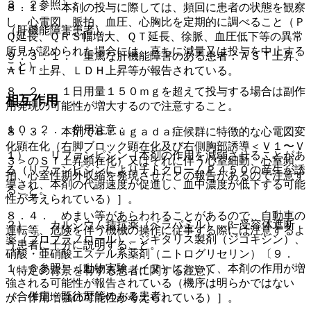
３．２参照〕。
８．１． 本剤の投与に際しては、頻回に患者の状態を観察
し、心電図、脈拍、血圧、心胸比を定期的に調べること（Ｐ
（肝機能障害患者）
Ｑ延長、ＱＲＳ幅増大、ＱＴ延長、徐脈、血圧低下等の異常
所見が認められた場合には、直ちに減量又は投与を中止する
９．３．１． 重篤な肝機能障害のある患者：ＡＳＴ上昇、
こと）。
ＡＬＴ上昇、ＬＤＨ上昇等が報告されている。
８．２． １日用量１５０ｍｇを超えて投与する場合は副作
相互作用
用発現の可能性が増大するので注意すること。
１０．２． 併用注意：
８．３． 本剤でＢｒｕｇａｄａ症候群に特徴的な心電図変
化顕在化（右脚ブロック顕在化及び右側胸部誘導＜Ｖ１〜Ｖ
１）． リファンピシン［本剤の作用を減弱させることがあ
３＞のＳＴ上昇顕在化）又はそれに伴う心室細動、心室頻
る（リファンピシンによりチトクロームＰ４５０の産生が誘
拍、心室性期外収縮を発現させたとの報告があるので注意す
導され、本剤の代謝速度が促進し、血中濃度が低下する可能
ること。
性が考えられている）］。
８．４． めまい等があらわれることがあるので、自動車の
２）． カルシウム拮抗薬（ベラパミル）、β−受容体遮断
運転等、危険を伴う機械の操作に従事する際には注意するよ
薬（プロプラノロール）、ジギタリス製剤（ジゴキシン）、
う患者に十分に説明すること。
硝酸・亜硝酸エステル系薬剤（ニトログリセリン）〔９．
１．６参照〕［動物実験（イヌ）において、本剤の作用が増
（特定の背景を有する患者に関する注意）
強される可能性が報告されている（機序は明らかではない
（合併症・既往歴等のある患者）
が、作用増強の可能性が考えられている）］。