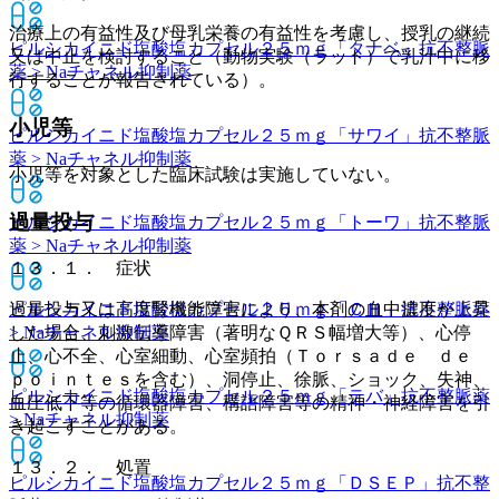
治療上の有益性及び母乳栄養の有益性を考慮し、授乳の継続
ピルシカイニド塩酸塩カプセル２５ｍｇ「タナベ」
抗不整脈
又は中止を検討すること（動物実験（ラット）で乳汁中に移
薬 > Naチャネル抑制薬
行することが報告されている）。
小児等
ピルシカイニド塩酸塩カプセル２５ｍｇ「サワイ」
抗不整脈
薬 > Naチャネル抑制薬
小児等を対象とした臨床試験は実施していない。
過量投与
ピルシカイニド塩酸塩カプセル２５ｍｇ「トーワ」
抗不整脈
薬 > Naチャネル抑制薬
１３．１． 症状
ピルシカイニド塩酸塩カプセル２５ｍｇ「ＣＨ」
抗不整脈薬
過量投与又は高度腎機能障害により、本剤の血中濃度が上昇
> Naチャネル抑制薬
した場合、刺激伝導障害（著明なＱＲＳ幅増大等）、心停
止、心不全、心室細動、心室頻拍（Ｔｏｒｓａｄｅ ｄｅ
ｐｏｉｎｔｅｓを含む）、洞停止、徐脈、ショック、失神、
ピルシカイニド塩酸塩カプセル２５ｍｇ「テバ」
抗不整脈薬
血圧低下等の循環器障害、構語障害等の精神・神経障害を引
> Naチャネル抑制薬
き起こすことがある。
１３．２． 処置
ピルシカイニド塩酸塩カプセル２５ｍｇ「ＤＳＥＰ」
抗不整