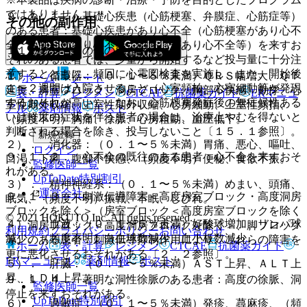
ではありません。
９．１．１． 基礎心疾患（心筋梗塞、弁膜症、心筋症等）
その他の副作用
のある患者：基礎心疾患があり心不全（心筋梗塞があり心不
全、弁膜症があり心不全、心筋症があり心不全等）を来すお
１１．２． その他の副作用
それのある患者では、少量から開始するなど投与量に十分注
意するとともに、頻回に心電図検査を実施し、また、開始後
１）． 循環器：（０．１〜５％未満）ＱＲＳ幅増大、ＱＴ
ホーム
ノート
１〜２週間は入院させること（心室頻拍、心室細動等が発現
延長、房室ブロック、洞房ブロック、胸部不快感、動悸、心
表・計算
レジメン
CTCAE
抗菌薬ガイド
ERマニュ
するおそれが高い）。なお、心筋梗塞発症後の無症候性ある
室性期外収縮、上室性期外収縮、心房細動、上室性頻拍、
アル
薬剤情報
ポスト
いは軽度の症状を伴う患者の場合は、治療上やむを得ないと
（頻度不明）胸痛、徐脈、心房粗動、血圧低下。
判断される場合を除き、投与しないこと〔１５．１参照〕。
新規登録
２）． 消化器：（０．１〜５％未満）胃痛、悪心、嘔吐、
ログイン
９．１．２． 心不全の既往のある患者：心不全を来すおそ
口渇、下痢、腹部不快感、（頻度不明）便秘、食欲不振。
監修医師一覧
れがある。
UpToDate特別割引
３）． 精神神経系：（０．１〜５％未満）めまい、頭痛、
運営会社
９．１．３． 刺激伝導障害＜高度房室ブロック・高度洞房
眠気、（頻度不明）振戦、不眠、しびれ。
ブロックを除く＞（房室ブロック＜高度房室ブロックを除く
© 2021 HOKUTO Inc. All rights reserved.
４）． 血液：（０．１〜５％未満）好酸球増加、リンパ球
＞、洞房ブロック＜高度洞房ブロックを除く＞、脚ブロック
利用規約
プライバシーポリシー
お問い合わせ
減少、（頻度不明）白血球数減少、血小板数減少。
等）のある患者：刺激伝導抑制作用により、これらの障害を
ホーム
表・計算
レジメン
CTCAE
抗菌薬ガイド
更に悪化させるおそれがある〔２．２参照〕。
ERマニュアル
薬剤情報
ポスト
５）． 肝臓：（０．１〜５％未満）ＡＳＴ上昇、ＡＬＴ上
昇、ＬＤＨ上昇。
９．１．４． 著明な洞性徐脈のある患者：高度の徐脈、洞
監修医師一覧
停止を来すおそれがある。
UpToDate特別割引
６）． 過敏症：（０．１〜５％未満）発疹、蕁麻疹、（頻