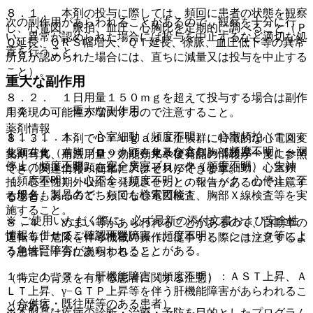
８．１． 本剤の投与に際しては、頻回に患者の状態を観察
次の副作用があらわれることがあるので、観察を十分に行
し、心電図、脈拍、血圧、心胸比を定期的に調べること（Ｐ
い、異常が認められた場合には投与を中止するなど適切な処
Ｑ延長、ＱＲＳ幅増大、ＱＴ延長、徐脈、血圧低下等の異常
置を行うこと。
所見が認められた場合には、直ちに減量又は投与を中止する
こと）。
重大な副作用
８．２． １日用量１５０ｍｇを超えて投与する場合は副作
１１．１． 重大な副作用
用発現の可能性が増大するので注意すること。
薬剤情報
１１．１．１． 心室細動（頻度不明）、心室頻拍（Ｔｏｒ
８．３． 本剤でＢｒｕｇａｄａ症候群に特徴的な心電図変
ｓａｄｅ ｄｅ ｐｏｉｎｔｅｓを含む）（頻度不明）、洞
化顕在化（右脚ブロック顕在化及び右側胸部誘導＜Ｖ１〜Ｖ
薬剤写真、用法用量、効能効果や後発品の情報が一度に参照
停止（頻度不明）、完全房室ブロック（頻度不明）、失神
３＞のＳＴ上昇顕在化）又はそれに伴う心室細動、心室頻
でき、関連情報へ簡単にアクセスができます。
（頻度不明）、心不全（頻度不明）：ショック、心停止に至
拍、心室性期外収縮を発現させたとの報告があるので注意す
一般名、製品名どちらでも検索可能！
る場合もあるので、頻回な心電図検査、胸部Ｘ線検査等を実
ること。
施すること。
※ ご使用いただく際に、必ず最新の添付文書および安全性
８．４． めまい等があらわれることがあるので、自動車の
情報も併せてご確認下さい。
１１．１．２． 急性腎障害（頻度不明）：ショック等によ
運転等、危険を伴う機械の操作に従事する際には注意するよ
る急性腎障害があらわれることがある。
う患者に十分に説明すること。
１１．１．３． 肝機能障害（頻度不明）：ＡＳＴ上昇、Ａ
（特定の背景を有する患者に関する注意）
ＬＴ上昇、γ−ＧＴＰ上昇等を伴う肝機能障害があらわれるこ
（合併症・既往歴等のある患者）
とがある。
※本製品は疾病の診断・治療・予防を目的としたプログラム