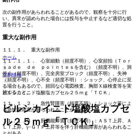
次の副作用があらわれることがあるので、観察を十分に行
い、異常が認められた場合には投与を中止するなど適切な処
置を行うこと。
重大な副作用
１１．１． 重大な副作用
ホーム
１１．１．１． 心室細動（頻度不明）、心室頻拍（Ｔｏｒ
ｓａｄｅ ｄｅ ｐｏｉｎｔｅｓを含む）（頻度不明）、洞
停止（頻度不明）、完全房室ブロック（頻度不明）、失神
薬剤情報
（頻度不明）、心不全（頻度不明）：ショック、心停止に至
る場合もあるので、頻回な心電図検査、胸部Ｘ線検査等を実
施すること。
ピルシカイニド塩酸塩カプセル２５ｍｇ「ＴＣＫ」
１１．１．２． 急性腎障害（頻度不明）：ショック等によ
ピルシカイニド塩酸塩カプセ
る急性腎障害があらわれることがある。
ル２５ｍｇ「ＴＣＫ」
１１．１．３． 肝機能障害（頻度不明）：ＡＳＴ上昇、Ａ
ＬＴ上昇、γ−ＧＴＰ上昇等を伴う肝機能障害があらわれるこ
とがある。