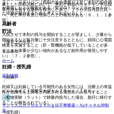
３）． セチリジン［両剤の血中濃度が上昇し本剤の副作用
象とした比較試験において、本剤と類似のＮａチャンネル阻
が発現したとの報告がある（腎でのトランスポーターを介し
害作用を有する薬剤を投与した群で、プラセボ投与群に比
た排泄が競合するためと考えられている）］。
べ、死亡率が有意に増加したとの報告がある〔９．１．１参
照〕。
高齢者
貯法
入院させて本剤の投与を開始することが望ましく、少量から
開始するなど投与量に十分注意するとともに、頻回に心電図
（保管上の注意）
検査を実施すること（肝・腎機能が低下していることが多
く、また体重が少ない傾向があるなど副作用が発現しやす
室温保存。
い）〔７．２参照〕。
ホーム
妊婦・授乳婦
薬剤情報
（妊婦）
妊婦又は妊娠している可能性のある女性には、治療上の有益
ピルシカイニド塩酸塩カプセル２５ｍｇ「ＴＣＫ」
性が危険性を上回ると判断される場合にのみ投与すること
（動物実験（ラット）で静脈内投与した場合、胎仔に移行す
ることが報告されている）。
サンリズムカプセル２５ｍｇ
抗不整脈薬 > Naチャネル抑制
薬
（授乳婦）