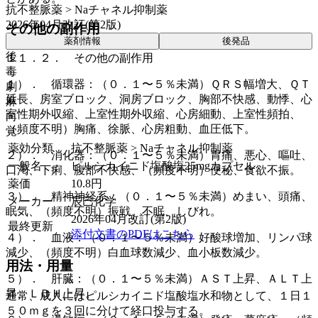
抗不整脈薬 > Naチャネル抑制薬
2026年04月改訂(第2版)
その他の副作用
薬剤情報
後発品
後
１１．２． その他の副作用
毒
１）． 循環器：（０．１〜５％未満）ＱＲＳ幅増大、ＱＴ
劇
延長、房室ブロック、洞房ブロック、胸部不快感、動悸、心
麻
室性期外収縮、上室性期外収縮、心房細動、上室性頻拍、
向
（頻度不明）胸痛、徐脈、心房粗動、血圧低下。
覚
薬効分類
抗不整脈薬 > Naチャネル抑制薬
２）． 消化器：（０．１〜５％未満）胃痛、悪心、嘔吐、
一般名
ピルシカイニド塩酸塩25mgカプセル
口渇、下痢、腹部不快感、（頻度不明）便秘、食欲不振。
薬価
10.8
円
３）． 精神神経系：（０．１〜５％未満）めまい、頭痛、
メーカー
辰巳化学
眠気、（頻度不明）振戦、不眠、しびれ。
2026年04月改訂(第2版)
最終更新
添付文書のPDFはこちら
４）． 血液：（０．１〜５％未満）好酸球増加、リンパ球
減少、（頻度不明）白血球数減少、血小板数減少。
用法・用量
５）． 肝臓：（０．１〜５％未満）ＡＳＴ上昇、ＡＬＴ上
昇、ＬＤＨ上昇。
通常、成人にはピルシカイニド塩酸塩水和物として、１日１
５０ｍｇを３回に分けて経口投与する。