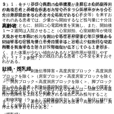
９．１．１． 基礎心疾患（心筋梗塞、弁膜症、心筋症等）
３）． セチリジン［両剤の血中濃度が上昇し本剤の副作用
のある患者：基礎心疾患があり心不全（心筋梗塞があり心不
が発現したとの報告がある（腎でのトランスポーターを介し
全、弁膜症があり心不全、心筋症があり心不全等）を来すお
た排泄が競合するためと考えられている）］。
それのある患者では、少量から開始するなど投与量に十分注
意するとともに、頻回に心電図検査を実施し、また、開始後
高齢者
１〜２週間は入院させること（心室頻拍、心室細動等が発現
するおそれが高い）。なお、心筋梗塞発症後の無症候性ある
入院させて本剤の投与を開始することが望ましく、少量から
いは軽度の症状を伴う患者の場合は、治療上やむを得ないと
開始するなど投与量に十分注意するとともに、頻回に心電図
判断される場合を除き、投与しないこと〔１５．１参照〕。
検査を実施すること（肝・腎機能が低下していることが多
く、また体重が少ない傾向があるなど副作用が発現しやす
９．１．２． 心不全の既往のある患者：心不全を来すおそ
い）〔７．２参照〕。
れがある。
妊婦・授乳婦
９．１．３． 刺激伝導障害＜高度房室ブロック・高度洞房
ブロックを除く＞（房室ブロック＜高度房室ブロックを除く
（妊婦）
＞、洞房ブロック＜高度洞房ブロックを除く＞、脚ブロック
等）のある患者：刺激伝導抑制作用により、これらの障害を
妊婦又は妊娠している可能性のある女性には、治療上の有益
更に悪化させるおそれがある〔２．２参照〕。
性が危険性を上回ると判断される場合にのみ投与すること
（動物実験（ラット）で静脈内投与した場合、胎仔に移行す
９．１．４． 著明な洞性徐脈のある患者：高度の徐脈、洞
ることが報告されている）。
停止を来すおそれがある。