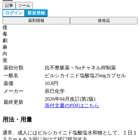
記事
ツール
ログイン
新規登録
薬剤情報
後発品
後
毒
劇
麻
向
覚
薬効分類
抗不整脈薬 > Naチャネル抑制薬
一般名
ピルシカイニド塩酸塩25mgカプセル
薬価
10.8
円
メーカー
辰巳化学
2026年04月改訂(第2版)
最終更新
添付文書のPDFはこちら
用法・用量
通常、成人にはピルシカイニド塩酸塩水和物として、１日１
５０ｍｇを３回に分けて経口投与する。