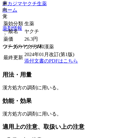
麻
ナカジマヤクチ
生薬
向
ホーム
覚
薬効分類
生薬
薬剤情報
一般名
ヤクチ
薬価
26.3
円
ウチダのヤクチＭ
メーカー
ウチダ和漢薬
2024年01月改訂(第1版)
最終更新
添付文書のPDFはこちら
用法・用量
漢方処方の調剤に用いる。
効能・効果
漢方処方の調剤に用いる。
適用上の注意、取扱い上の注意