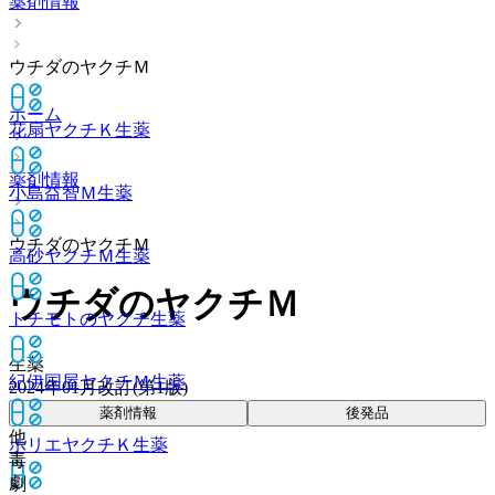
薬剤情報
ウチダのヤクチＭ
ホーム
花扇ヤクチＫ
生薬
薬剤情報
小島益智Ｍ
生薬
ウチダのヤクチＭ
高砂ヤクチＭ
生薬
ウチダのヤクチＭ
トチモトのヤクチ
生薬
生薬
紀伊国屋ヤクチＭ
生薬
2024年01月改訂(第1版)
薬剤情報
後発品
他
ホリエヤクチＫ
生薬
毒
劇