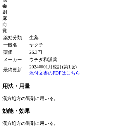
毒
劇
麻
向
覚
薬効分類
生薬
一般名
ヤクチ
薬価
26.3
円
メーカー
ウチダ和漢薬
2024年01月改訂(第1版)
最終更新
添付文書のPDFはこちら
用法・用量
漢方処方の調剤に用いる。
効能・効果
漢方処方の調剤に用いる。