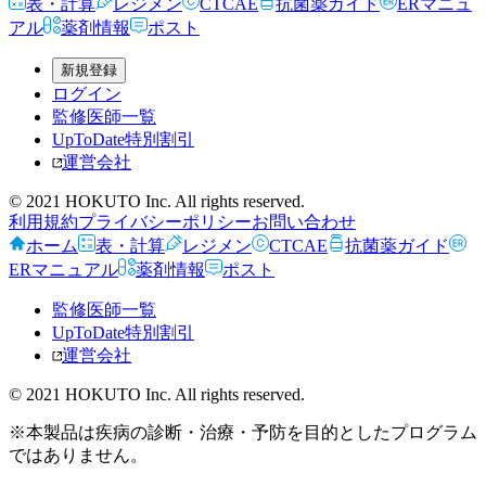
表・計算
レジメン
CTCAE
抗菌薬ガイド
ERマニュ
アル
薬剤情報
ポスト
新規登録
ログイン
監修医師一覧
UpToDate特別割引
運営会社
© 2021 HOKUTO Inc. All rights reserved.
利用規約
プライバシーポリシー
お問い合わせ
ホーム
表・計算
レジメン
CTCAE
抗菌薬ガイド
ERマニュアル
薬剤情報
ポスト
監修医師一覧
UpToDate特別割引
運営会社
© 2021 HOKUTO Inc. All rights reserved.
※本製品は疾病の診断・治療・予防を目的としたプログラム
ではありません。