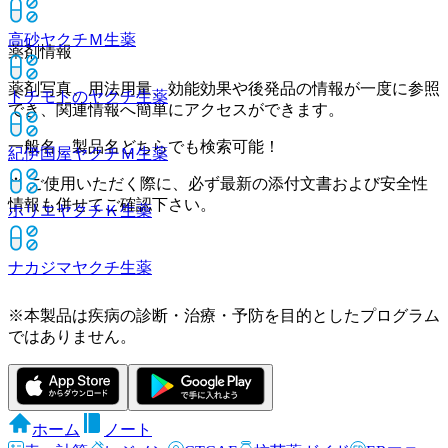
高砂ヤクチＭ
生薬
薬剤情報
薬剤写真、用法用量、効能効果や後発品の情報が一度に参照
トチモトのヤクチ
生薬
でき、関連情報へ簡単にアクセスができます。
一般名、製品名どちらでも検索可能！
紀伊国屋ヤクチＭ
生薬
※ ご使用いただく際に、必ず最新の添付文書および安全性
情報も併せてご確認下さい。
ホリエヤクチＫ
生薬
ナカジマヤクチ
生薬
※本製品は疾病の診断・治療・予防を目的としたプログラム
ではありません。
ホーム
ノート