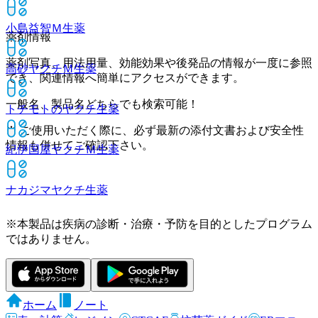
小島益智Ｍ
生薬
薬剤情報
薬剤写真、用法用量、効能効果や後発品の情報が一度に参照
高砂ヤクチＭ
生薬
でき、関連情報へ簡単にアクセスができます。
一般名、製品名どちらでも検索可能！
トチモトのヤクチ
生薬
※ ご使用いただく際に、必ず最新の添付文書および安全性
情報も併せてご確認下さい。
紀伊国屋ヤクチＭ
生薬
ナカジマヤクチ
生薬
※本製品は疾病の診断・治療・予防を目的としたプログラム
ではありません。
ホーム
ノート