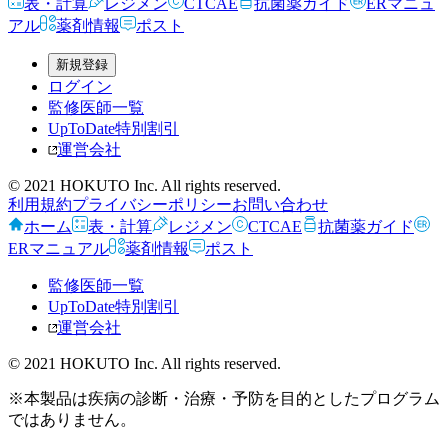
表・計算
レジメン
CTCAE
抗菌薬ガイド
ERマニュ
アル
薬剤情報
ポスト
新規登録
ログイン
監修医師一覧
UpToDate特別割引
運営会社
© 2021 HOKUTO Inc. All rights reserved.
利用規約
プライバシーポリシー
お問い合わせ
ホーム
表・計算
レジメン
CTCAE
抗菌薬ガイド
ERマニュアル
薬剤情報
ポスト
監修医師一覧
UpToDate特別割引
運営会社
© 2021 HOKUTO Inc. All rights reserved.
※本製品は疾病の診断・治療・予防を目的としたプログラム
ではありません。