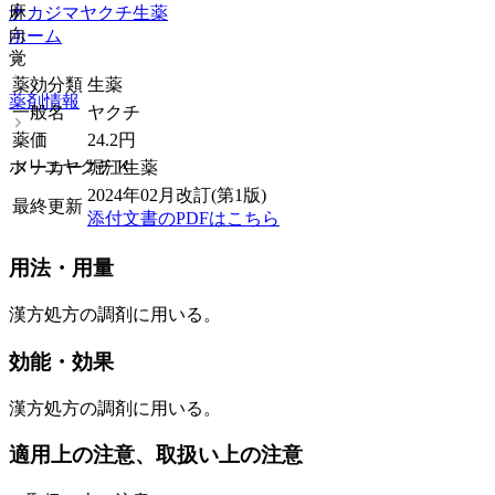
麻
ナカジマヤクチ
生薬
向
ホーム
覚
薬効分類
生薬
薬剤情報
一般名
ヤクチ
薬価
24.2
円
ホリエヤクチＫ
メーカー
堀江生薬
2024年02月改訂(第1版)
最終更新
添付文書のPDFはこちら
用法・用量
漢方処方の調剤に用いる。
効能・効果
漢方処方の調剤に用いる。
適用上の注意、取扱い上の注意