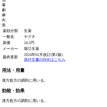
毒
劇
麻
向
覚
薬効分類
生薬
一般名
ヤクチ
薬価
24.2
円
メーカー
堀江生薬
2024年02月改訂(第1版)
最終更新
添付文書のPDFはこちら
用法・用量
漢方処方の調剤に用いる。
効能・効果
漢方処方の調剤に用いる。