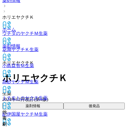
薬剤情報
ホリエヤクチＫ
ホーム
ウチダのヤクチＭ
生薬
薬剤情報
花扇ヤクチＫ
生薬
ホリエヤクチＫ
小島益智Ｍ
生薬
ホリエヤクチＫ
高砂ヤクチＭ
生薬
生薬
トチモトのヤクチ
生薬
2024年02月改訂(第1版)
薬剤情報
後発品
他
紀伊国屋ヤクチＭ
生薬
毒
劇