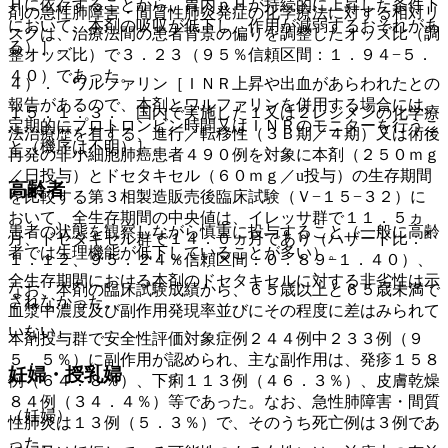
Ｈに依存することから、胃内ｐＨが持続的に上昇した条件下
剤の急性肺障害・間質性肺炎発症の化学療法に対する相対リ
において、本剤の吸収が低下し、作用が減弱するおそれがあ
スクは、治療法間の患者背景の偏りを調整したオッズ比（調
る）］。
整オッズ比）で３．２３（９５％信頼区間：１．９４−５．
４０）であった。
４）． ワルファリン［ＩＮＲ上昇や出血があらわれたとの
報告があるので、本剤とワルファリンを併用する場合には、
１５．１．３． 国内で実施した１又は２レジメンの化学療
定期的にプロトロンビン時間又はＩＮＲのモニターを行うこ
法治療歴を有する、進行／転移性（３Ｂ期／４期）又は術後
と（機序は不明）］。
再発の非小細胞肺癌患者４９０例を対象に本剤（２５０ｍｇ
／日投与）とドセタキセル（６０ｍｇ／u投与）の生存期間
高齢者
を比較する第３相製造販売後臨床試験（Ｖ−１５−３２）に
おいて、全生存期間の中央値は、イレッサ群で１１．５ヵ
患者の状態を観察しながら慎重に投与すること（一般に高齢
月、ドセタキセル群で１４．０ヵ月であり（ハザード比：
者では生理機能が低下していることが多い）。
１．１２、９５．２４％信頼区間：０．８９−１．４０）、
全生存期間における本剤のドセタキセルに対する非劣性は示
なお、本剤の臨床試験成績から、６５歳以上と６５歳未満で
されなかった。
血漿中濃度及び副作用発現率並びにその程度に差はみられて
いない。
本剤投与群で安全性評価対象症例２４４例中２３３例（９
５．５％）に副作用が認められ、主な副作用は、発疹１５８
妊婦・授乳婦
例（６４．８％）、下痢１１３例（４６．３％）、皮膚乾燥
８４例（３４．４％）等であった。なお、急性肺障害・間質
（妊婦）
性肺炎は１３例（５．３％）で、そのうち死亡例は３例であ
った。