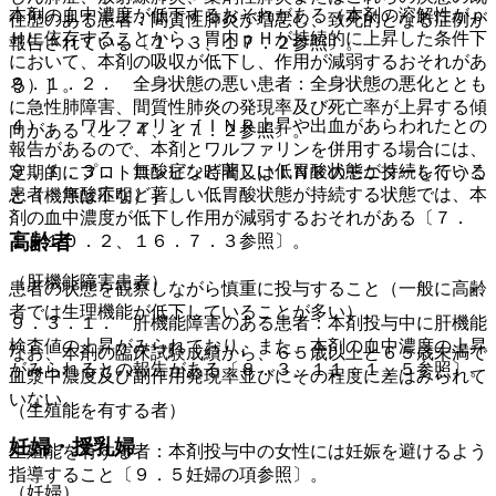
本剤の血中濃度が低下するおそれがある（本剤の溶解性がｐ
往歴のある患者：間質性肺炎が増悪し、致死的となる症例が
Ｈに依存することから、胃内ｐＨが持続的に上昇した条件下
報告されている〔１．３、１７．２参照〕。
において、本剤の吸収が低下し、作用が減弱するおそれがあ
９．１．２． 全身状態の悪い患者：全身状態の悪化ととも
る）］。
に急性肺障害、間質性肺炎の発現率及び死亡率が上昇する傾
４）． ワルファリン［ＩＮＲ上昇や出血があらわれたとの
向がある〔１．４、１７．２参照〕。
報告があるので、本剤とワルファリンを併用する場合には、
９．１．３． 無酸症など著しい低胃酸状態が持続している
定期的にプロトロンビン時間又はＩＮＲのモニターを行うこ
患者：無酸症など著しい低胃酸状態が持続する状態では、本
と（機序は不明）］。
剤の血中濃度が低下し作用が減弱するおそれがある〔７．
高齢者
１、１０．２、１６．７．３参照〕。
（肝機能障害患者）
患者の状態を観察しながら慎重に投与すること（一般に高齢
者では生理機能が低下していることが多い）。
９．３．１． 肝機能障害のある患者：本剤投与中に肝機能
検査値の上昇がみられており、また、本剤の血中濃度の上昇
なお、本剤の臨床試験成績から、６５歳以上と６５歳未満で
がみられるとの報告がある〔８．３、１１．１．５参照〕。
血漿中濃度及び副作用発現率並びにその程度に差はみられて
いない。
（生殖能を有する者）
妊婦・授乳婦
生殖能を有する者：本剤投与中の女性には妊娠を避けるよう
指導すること〔９．５妊婦の項参照〕。
（妊婦）