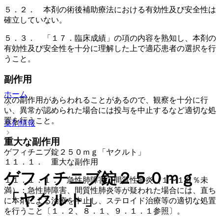
５．２． 本剤の術後補助療法における有効性及び安全性は
確立していない。
５．３． 「１７．臨床成績」の項の内容を熟知し、本剤の
有効性及び安全性を十分に理解した上で適応患者の選択を行
うこと。
副作用
ホーム
次の副作用があらわれることがあるので、観察を十分に行
い、異常が認められた場合には投与を中止するなど適切な処
置を行うこと。
薬剤情報
重大な副作用
ゲフィチニブ錠２５０ｍｇ「ヤクルト」
１１．１． 重大な副作用
ゲフィチニブ錠２５０ｍｇ
１１．１．１． 急性肺障害、間質性肺炎（１〜１０％未
満）：急性肺障害、間質性肺炎等が疑われた場合には、直ち
「ヤクルト」
に本剤による治療を中止し、ステロイド治療等の適切な処置
を行うこと〔１．２、８．１、９．１．１参照〕。