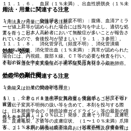
１１．１．６． 血尿（１％未満）、出血性膀胱炎（１％未
用法・用量に関連する注意
満）。
１１．１．７． 急性膵炎（頻度不明）：腹痛、血清アミラ
（用法及び用量に関連する注意）
ーゼ値上昇等が認められた場合には投与を中止し、適切な処
７．１． 日本人高齢者において無酸症が多いことが報告さ
置を行うこと。
れているので、食後投与が望ましい〔９．１．３参照〕。
１１．１．８． 消化管穿孔（頻度不明）、消化管潰瘍
（１％未満）、消化管出血（１％未満）：異常が認められた
効能・効果
場合には、内視鏡、腹部Ｘ線、ＣＴ等の必要な検査を行い、
本剤の投与を中止するなど、適切な処置を行うこと。
ＥＧＦＲ遺伝子変異陽性の手術不能又は再発非小細胞肺癌。
その他の副作用
効能・効果に関連する注意
１１．２． その他の副作用
（効能又は効果に関連する注意）
１）． 全身：（１％未満）無力症、倦怠感、（頻度不明）
５．１． ＥＧＦＲ遺伝子変異検査を実施すること。ＥＧＦ
疲労。
Ｒ遺伝子変異不明例の扱い等を含めて、本剤を投与する際
は、日本肺癌学会の「肺癌診療ガイドライン」等の最新の情
２）． 皮膚：（１０％以上）発疹、皮膚そう痒症、皮膚乾
報を参考に行うこと。
燥、皮膚亀裂、ざ瘡等の皮膚症状、（１〜１０％未満）爪障
害、（１％未満）脱毛、皮下出血、（頻度不明）皮膚血管
５．２． 本剤の術後補助療法における有効性及び安全性は