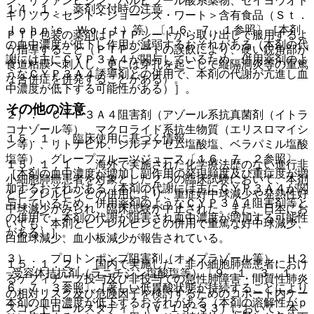
ン、リファンピシン、バルビツール酸系薬物、セイヨウオト
１４．１． 薬剤交付時の注意
ギリソウ＜セント・ジョーンズ・ワート＞含有食品（Ｓｔ．
Ｊｏｈｎ’ｓ Ｗｏｒｔ）等）〔１６．７．１参照〕［本剤
ＰＴＰ包装の薬剤はＰＴＰシートから取り出して服用するよ
の血中濃度が低下し作用が減弱するおそれがある（本剤の代
う指導すること（ＰＴＰシートの誤飲により、硬い鋭角部が
謝には主にＣＹＰ３Ａ４が関与しているため、併用薬剤のよ
食道粘膜へ刺入し、更には穿孔を起こして縦隔洞炎等の重篤
うなＣＹＰ３Ａ４誘導剤との併用で、本剤の代謝が亢進し血
な合併症を併発することがある）。
中濃度が低下する可能性がある）］。
その他の注意
２）． ＣＹＰ３Ａ４阻害剤（アゾール系抗真菌剤（イトラ
コナゾール等）、マクロライド系抗生物質（エリスロマイシ
１５．１． 臨床使用に基づく情報
ン等）、リトナビル、ジルチアゼム塩酸塩、ベラパミル塩酸
塩等）、グレープフルーツジュース〔１６．７．２参照〕
１５．１．１． 海外で実施された化学療法歴のない進行非
［本剤の血中濃度が増加し副作用の発現頻度及び重症度が増
小細胞肺癌患者を対象とした２つの臨床試験において、本剤
加するおそれがある（本剤の代謝には主にＣＹＰ３Ａ４が関
とビノレルビンとの併用により、重症好中球減少や発熱性好
与しているため、併用薬剤のようなＣＹＰ３Ａ４阻害剤等と
中球減少がみられ、臨床試験が中止された。また、日本にお
の併用で、本剤の代謝が阻害され血中濃度が増加する可能性
いても、本剤とビノレルビンとの併用で重篤な好中球減少、
がある）］。
白血球減少、血小板減少が報告されている。
３）． プロトンポンプ阻害剤（オメプラゾール等）、Ｈ２
１５．１．２． 国内で実施した「非小細胞肺癌患者におけ
−受容体拮抗剤（ラニチジン塩酸塩等）〔９．１．３、１
るゲフィチニブ投与及び非投与での急性肺障害・間質性肺炎
６．７．３参照〕［著しい低胃酸状態が持続することにより
の相対リスク及び危険因子を検討するためのコホート内ケー
本剤の血中濃度が低下するおそれがある（本剤の溶解性がｐ
スコントロールスタディ」（Ｖ−１５−３３）において、本