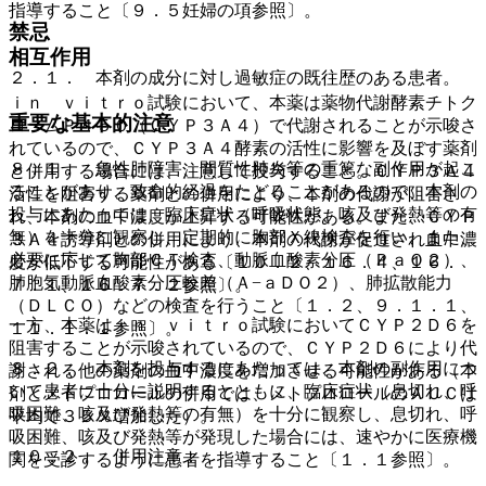
指導すること〔９．５妊婦の項参照〕。
禁忌
相互作用
２．１． 本剤の成分に対し過敏症の既往歴のある患者。
ｉｎ ｖｉｔｒｏ試験において、本薬は薬物代謝酵素チトク
重要な基本的注意
ロームＰ４５０（ＣＹＰ３Ａ４）で代謝されることが示唆さ
れているので、ＣＹＰ３Ａ４酵素の活性に影響を及ぼす薬剤
８．１． 急性肺障害、間質性肺炎等の重篤な副作用が起こ
と併用する場合には、注意して投与すること。ＣＹＰ３Ａ４
ることがあり、致命的経過をたどることがあるので、本剤の
活性を阻害する薬剤との併用により、本剤の代謝が阻害さ
投与にあたっては、臨床症状（呼吸状態、咳及び発熱等の有
れ、本剤の血中濃度が上昇する可能性がある。また、ＣＹＰ
無）を十分に観察し、定期的に胸部Ｘ線検査を行い、また、
３Ａ４誘導剤との併用により、本剤の代謝が促進され血中濃
必要に応じて胸部ＣＴ検査、動脈血酸素分圧（ＰａＯ２）、
度が低下する可能性がある〔１０．２、１６．４、１６．
肺胞気動脈血酸素分圧較差（Ａ−ａＤＯ２）、肺拡散能力
７．１、１６．７．２参照〕。
（ＤＬＣＯ）などの検査を行うこと〔１．２、９．１．１、
一方、本薬はｉｎ ｖｉｔｒｏ試験においてＣＹＰ２Ｄ６を
１１．１．１参照〕。
阻害することが示唆されているので、ＣＹＰ２Ｄ６により代
８．２． 本剤を投与するにあたっては、本剤の副作用につ
謝される他の薬剤の血中濃度を増加させる可能性がある（本
いて患者に十分に説明するとともに、臨床症状（息切れ、呼
剤とメトプロロールの併用では、メトプロロールのＡＵＣは
吸困難、咳及び発熱等の有無）を十分に観察し、息切れ、呼
平均で３５％増加した）。
吸困難、咳及び発熱等が発現した場合には、速やかに医療機
１０．２． 併用注意：
関を受診するように患者を指導すること〔１．１参照〕。