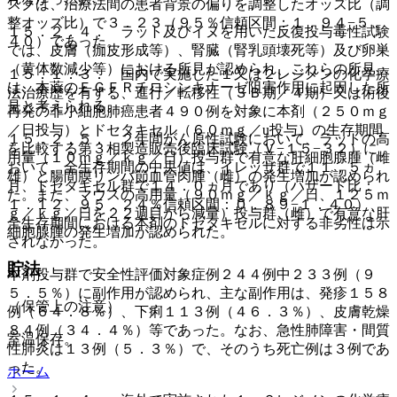
スクは、治療法間の患者背景の偏りを調整したオッズ比（調
整オッズ比）で３．２３（９５％信頼区間：１．９４−５．
１５．２．４． ラット及びイヌを用いた反復投与毒性試験
４０）であった。
では、皮膚（痂皮形成等）、腎臓（腎乳頭壊死等）及び卵巣
（黄体数減少等）における所見が認められ、これらの所見
１５．１．３． 国内で実施した１又は２レジメンの化学療
は、本薬のＥＧＦＲチロシンキナーゼ阻害作用に起因した所
法治療歴を有する、進行／転移性（３Ｂ期／４期）又は術後
見と考えられる。
再発の非小細胞肺癌患者４９０例を対象に本剤（２５０ｍｇ
／日投与）とドセタキセル（６０ｍｇ／u投与）の生存期間
１５．２．５． ２年間がん原性試験において、ラットの高
を比較する第３相製造販売後臨床試験（Ｖ−１５−３２）に
用量（１０ｍｇ／ｋｇ／日）投与群で有意な肝細胞腺腫（雌
おいて、全生存期間の中央値は、イレッサ群で１１．５ヵ
雄）と腸間膜リンパ節血管肉腫（雌）の発生増加が認められ
月、ドセタキセル群で１４．０ヵ月であり（ハザード比：
た。また、マウスの高用量（９０ｍｇ／ｋｇ／日、１２５ｍ
１．１２、９５．２４％信頼区間：０．８９−１．４０）、
ｇ／ｋｇ／日を２２週目から減量）投与群（雌）で有意な肝
全生存期間における本剤のドセタキセルに対する非劣性は示
細胞腺腫の発生増加が認められた。
されなかった。
貯法
本剤投与群で安全性評価対象症例２４４例中２３３例（９
５．５％）に副作用が認められ、主な副作用は、発疹１５８
（保管上の注意）
例（６４．８％）、下痢１１３例（４６．３％）、皮膚乾燥
８４例（３４．４％）等であった。なお、急性肺障害・間質
室温保存。
性肺炎は１３例（５．３％）で、そのうち死亡例は３例であ
った。
ホーム