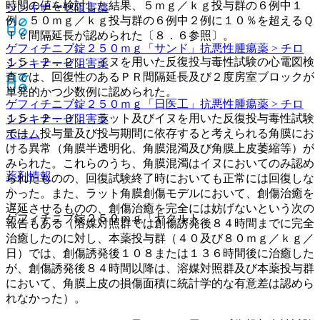
時間の値を検討した結果、５ｍｇ／ｋｇ投与群の６例中１
シンキナーゼ阻害薬
例、５０ｍｇ／ｋｇ投与群の６例中２例に１０％を超えるＱ
Ｔｃ間隔延長が認められた〔８．６参照〕。
ゲフィチニブ錠２５０ｍｇ「サンド」
抗悪性腫瘍薬 > チロ
１５．２．２． イヌを用いた反復投与毒性試験の心電図検
シンキナーゼ阻害薬
査では、回復性のあるＰＲ間隔延長及び２度房室ブロックが
単発的かつ少数例に認められた。
ゲフィチニブ錠２５０ｍｇ「日医工」
抗悪性腫瘍薬 > チロ
１５．２．３． ラット及びイヌを用いた反復投与毒性試験
シンキナーゼ阻害薬
では、投与量及び投与期間に依存すると考えられる角膜にお
ホーム
ける異常（角膜半透明化、角膜混濁及び角膜上皮萎縮等）が
みられた。これらのうち、角膜混濁はイヌにおいてのみ認め
薬剤情報
られたものの、回復試験終了時においても正常には回復しな
かった。また、ラット角膜創傷モデルにおいて、創傷治癒を
遅延させるものの、創傷治癒を完全には妨げないという次の
ゲフィチニブ錠２５０ｍｇ「ヤクルト」
報告もある（溶媒対照群では創傷誘発後８４時間までに完全
治癒したのに対し、本薬投与群（４０及び８０ｍｇ／ｋｇ／
日）では、創傷誘発後１０８または１３６時間後に治癒した
が、創傷誘発後８４時間以降は、溶媒対照群及び本薬投与群
において、角膜上皮の損傷面積に統計学的な有意差は認めら
れなかった）。