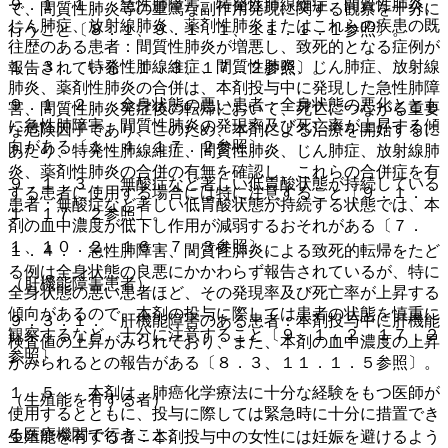
９．１．１． 急性肺障害、特発性肺線維症、間質性肺炎、
で、間質性肺炎等の重篤な副作用発現に関する観察を十分に
じん肺症、放射線肺炎、薬剤性肺炎またはこれらの疾患の既
行うこと〔８．１、９．１．１、１１．１．１参照〕。
往歴のある患者：間質性肺炎が増悪し、致死的となる症例が
１．３． 特発性肺線維症、間質性肺炎、じん肺症、放射線
報告されている〔１．３、１７．２参照〕。
肺炎、薬剤性肺炎の合併は、本剤投与中に発現した急性肺障
９．１．２． 全身状態の悪い患者：全身状態の悪化ととも
害、間質性肺炎発症後の転帰において、死亡につながる重要
に急性肺障害、間質性肺炎の発現率及び死亡率が上昇する傾
な危険因子であり、このため、本剤による治療を開始するに
向がある〔１．４、１７．２参照〕。
あたり、特発性肺線維症、間質性肺炎、じん肺症、放射線肺
炎、薬剤性肺炎の合併の有無を確認し、これらの合併症を有
９．１．３． 無酸症など著しい低胃酸状態が持続している
する患者に使用する場合には特に注意すること〔９．１．
患者：無酸症など著しい低胃酸状態が持続する状態では、本
１、１７．２参照〕。
剤の血中濃度が低下し作用が減弱するおそれがある〔７．
１、１０．２、１６．７．３参照〕。
１．４． 急性肺障害、間質性肺炎による致死的転帰をたど
る例は全身状態の良悪にかかわらず報告されているが、特に
（肝機能障害患者）
全身状態の悪い患者ほど、その発現率及び死亡率が上昇する
傾向があるので、本剤の投与に際しては患者の状態を慎重に
９．３．１． 肝機能障害のある患者：本剤投与中に肝機能
観察するなど、十分に注意すること〔９．１．２、１７．２
検査値の上昇がみられており、また、本剤の血中濃度の上昇
参照〕。
がみられるとの報告がある〔８．３、１１．１．５参照〕。
１．５． 本剤は、肺癌化学療法に十分な経験をもつ医師が
（生殖能を有する者）
使用するとともに、投与に際しては緊急時に十分に措置でき
る医療機関で行うこと。
生殖能を有する者：本剤投与中の女性には妊娠を避けるよう