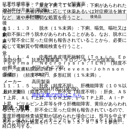
抗悪性腫瘍薬 > チロシンキナーゼ阻害薬
１１．１．２． 重度下痢（１％未満）：下痢があらわれた
2024年04月改訂(第2版)
場合には、患者の状態に応じて休薬あるいは対症療法を施す
薬剤情報
後発品
など、速やかに適切な処置を行うこと。
後
１１．１．３． 脱水（１％未満）：下痢、嘔気、嘔吐又は
毒
食欲不振に伴う脱水があらわれることがある。なお、脱水に
劇
より腎不全に至った症例も報告されていることから、必要に
麻
応じて電解質や腎機能検査を行うこと。
向
覚
１１．１．４． 中毒性表皮壊死融解症（Ｔｏｘｉｃ Ｅｐ
薬効分類
抗悪性腫瘍薬 > チロシンキナーゼ阻害薬
ｉｄｅｒｍａｌ Ｎｅｃｒｏｌｙｓｉｓ：ＴＥＮ）（頻度不
一般名
ゲフィチニブ錠
明）、皮膚粘膜眼症候群（Ｓｔｅｖｅｎｓ−Ｊｏｈｎｓｏｎ
薬価
1188.2
円
症候群）（頻度不明）、多形紅斑（１％未満）。
メーカー
高田製薬
１１．１．５． 肝炎（頻度不明）、肝機能障害（１０％以
2024年04月改訂(第2版)
最終更新
上）、黄疸（頻度不明）、肝不全（頻度不明）：肝炎、ＡＳ
添付文書のPDFはこちら
Ｔ上昇、ＡＬＴ上昇、ＬＤＨ上昇、γ−ＧＴＰ上昇、Ａｌ−Ｐ
上昇、ビリルビン上昇等を伴う肝機能障害、黄疸があらわれ
用法・用量
ることがあり、肝不全に至った症例も報告されているので、
重度肝機能検査値変動が認められた場合には、投与を中止す
通常、成人にはゲフィチニブとして２５０ｍｇを１日１回、
るなど適切な処置を行うこと〔８．３、９．３．１参照〕。
経口投与する。