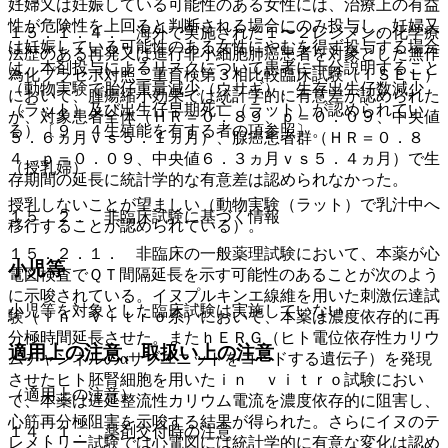
妊婦又は妊娠している可能性のある女性には、治療上の有益
性が危険性を上回ると判断される場合にのみ投与し、妊婦又
１５．１．４． 海外で実施された１〜２レジメンの化学療
は妊娠している可能性のある女性にやむを得ず投与する場合
法歴のある再発又は進行非小細胞肺癌患者を対象とした無作
は、本剤投与によるリスクについて患者に十分説明すること
為化プラセボ対照二重盲検第３相比較臨床試験（ＩＳＥＬ）
（動物実験で胎仔重量減少（ウサギ）、生存出生仔数減少
において、腫瘍縮小効果では統計学的に有意差が認められた
（ラット）及び出生仔早期死亡（ラット）が認められてい
が、対象患者全体（ＨＲ＝０．８９、ｐ＝０．０９、中央値
る）〔９．４生殖能を有する者の項参照〕。
５．６ヵ月ｖｓ５．１ヵ月）、腺癌患者群（ＨＲ＝０．８
４、ｐ＝０．０９、中央値６．３ヵ月ｖｓ５．４ヵ月）で生
（授乳婦）
存期間の延長に統計学的な有意差は認められなかった。
授乳しないことが望ましい（動物実験（ラット）で乳汁中へ
１５．２． 非臨床試験に基づく情報
移行することが認められている）。
１５．２．１． 非臨床の一般薬理試験において、本薬が心
小児等
電図検査でＱＴ間隔延長を示す可能性のあることが次のよう
に示唆されている。イヌプルキンエ線維を用いた刺激伝達試
小児等を対象とした臨床試験は実施していない。
験（ｉｎ ｖｉｔｒｏ系）において、本薬は濃度依存的に再
分極時間延長させた。またｈＥＲＧ（ヒト電位依存性カリウ
適用上の注意、取扱い上の注意
ムチャンネルのαサブユニットをコードする遺伝子）を発現
させたヒト胚腎細胞を用いたｉｎ ｖｉｔｒｏ試験におい
（適用上の注意）
て、本薬は遅延整流性カリウム電流を濃度依存的に阻害し、
心筋再分極阻害を示唆する結果が得られた。さらにイヌのテ
１４．１． 薬剤交付時の注意
レメトリー試験では心電図には統計学的に有意な変化は認め