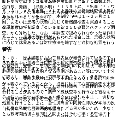
８）． その他：（１％未満）鼻出血、クレアチニン上昇、
関を受診するように患者を指導すること〔１．１参照〕。
蛋白尿、発熱、（頻度不明）＊ＩＮＲ上昇、＊出血［＊：ワ
８．３． ＡＳＴ上昇、ＡＬＴ上昇等の肝機能検査値上昇が
ルファリンとの併用時にこれらの症状があらわれたとの報告
あらわれることがあるので、本剤投与中は１〜２ヵ月に１
がある〔１０．２参照〕］。
回、あるいは患者の状態に応じて肝機能検査を実施すること
発現頻度は特別調査「イレッサ錠２５０プロスペクティブ調
が望ましい〔９．３．１、１１．１．５参照〕。
査」から算出した。なお、本調査で認められなかった副作用
８．４． 皮膚の副作用があらわれた場合には、患者の状態
については頻度不明に記載した。
に応じて休薬あるいは対症療法を施すなど適切な処置を行う
こと。
警告
８．５． 臨床試験において無力症が報告されているので、
１．１． 本剤による治療を開始するにあたり、患者に本剤
本剤投与中の患者には自動車の運転等危険を伴う機械を操作
の有効性・安全性、息切れ等の副作用の初期症状、非小細胞
する際には注意するよう指導すること。
肺癌の治療法、致命的となる症例があること等について十分
に説明し、同意を得た上で投与すること〔８．２参照〕。
８．６． 非臨床試験において本剤によるＱＴ延長の可能性
が示唆されていることから、必要に応じて心電図検査を実施
１．２． 本剤の投与により急性肺障害、間質性肺炎があら
すること〔１５．２．１参照〕。
われることがあるので、胸部Ｘ線検査等を行うなど観察を十
分に行い、異常が認められた場合には投与を中止し、適切な
（特定の背景を有する患者に関する注意）
処置を行うこと。また、急性肺障害や間質性肺炎が本剤の投
与初期に発生し、致死的転帰をたどる例が多いため、少なく
（合併症・既往歴等のある患者）
とも投与開始後４週間は入院またはそれに準ずる管理の下