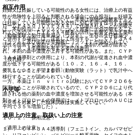
相互作用
妊婦又は妊娠している可能性のある女性には、治療上の有益
性が危険性を上回ると判断される場合にのみ投与し、妊婦又
ｉｎ ｖｉｔｒｏ試験において、本薬は薬物代謝酵素チトク
は妊娠している可能性のある女性にやむを得ず投与する場合
ロームＰ４５０（ＣＹＰ３Ａ４）で代謝されることが示唆さ
は、本剤投与によるリスクについて患者に十分説明すること
れているので、ＣＹＰ３Ａ４酵素の活性に影響を及ぼす薬剤
（動物実験で胎仔重量減少（ウサギ）、生存出生仔数減少
と併用する場合には、注意して投与すること。ＣＹＰ３Ａ４
（ラット）及び出生仔早期死亡（ラット）が認められてい
活性を阻害する薬剤との併用により、本剤の代謝が阻害さ
る）〔９．４生殖能を有する者の項参照〕。
れ、本剤の血中濃度が上昇する可能性がある。また、ＣＹＰ
３Ａ４誘導剤との併用により、本剤の代謝が促進され血中濃
（授乳婦）
度が低下する可能性がある〔１０．２、１６．４、１６．
７．１、１６．７．２参照〕。
授乳しないことが望ましい（動物実験（ラット）で乳汁中へ
移行することが認められている）。
一方、本薬はｉｎ ｖｉｔｒｏ試験においてＣＹＰ２Ｄ６を
阻害することが示唆されているので、ＣＹＰ２Ｄ６により代
小児等
謝される他の薬剤の血中濃度を増加させる可能性がある（本
剤とメトプロロールの併用では、メトプロロールのＡＵＣは
小児等を対象とした臨床試験は実施していない。
平均で３５％増加した）。
適用上の注意、取扱い上の注意
１０．２． 併用注意：
（適用上の注意）
１）． ＣＹＰ３Ａ４誘導剤（フェニトイン、カルバマゼピ