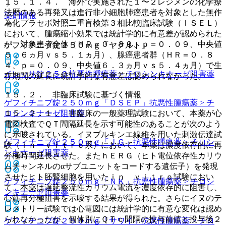
１５．１．４． 海外で実施された１〜２レジメンの化学療
法歴のある再発又は進行非小細胞肺癌患者を対象とした無作
薬剤情報
為化プラセボ対照二重盲検第３相比較臨床試験（ＩＳＥＬ）
において、腫瘍縮小効果では統計学的に有意差が認められた
が、対象患者全体（ＨＲ＝０．８９、ｐ＝０．０９、中央値
ゲフィチニブ錠２５０ｍｇ「ヤクルト」
５．６ヵ月ｖｓ５．１ヵ月）、腺癌患者群（ＨＲ＝０．８
４、ｐ＝０．０９、中央値６．３ヵ月ｖｓ５．４ヵ月）で生
イレッサ錠２５０
抗悪性腫瘍薬 > チロシンキナーゼ阻害薬
存期間の延長に統計学的な有意差は認められなかった。
１５．２． 非臨床試験に基づく情報
ゲフィチニブ錠２５０ｍｇ「ＤＳＥＰ」
抗悪性腫瘍薬 > チ
１５．２．１． 非臨床の一般薬理試験において、本薬が心
ロシンキナーゼ阻害薬
電図検査でＱＴ間隔延長を示す可能性のあることが次のよう
に示唆されている。イヌプルキンエ線維を用いた刺激伝達試
ゲフィチニブ錠２５０ｍｇ「ＪＧ」
抗悪性腫瘍薬 > チロシ
験（ｉｎ ｖｉｔｒｏ系）において、本薬は濃度依存的に再
ンキナーゼ阻害薬
分極時間延長させた。またｈＥＲＧ（ヒト電位依存性カリウ
ムチャンネルのαサブユニットをコードする遺伝子）を発現
させたヒト胚腎細胞を用いたｉｎ ｖｉｔｒｏ試験におい
ゲフィチニブ錠２５０ｍｇ「ＮＫ」
抗悪性腫瘍薬 > チロシ
て、本薬は遅延整流性カリウム電流を濃度依存的に阻害し、
ンキナーゼ阻害薬
心筋再分極阻害を示唆する結果が得られた。さらにイヌのテ
レメトリー試験では心電図には統計学的に有意な変化は認め
られなかったが、個体別にＱＴｃ間隔の投与前値と投与後２
ゲフィチニブ錠２５０ｍｇ「サワイ」
抗悪性腫瘍薬 > チロ