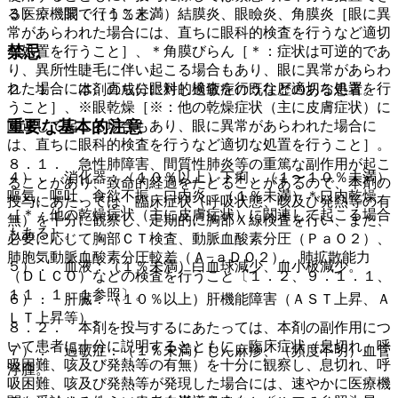
３）． 眼：（１％未満）結膜炎、眼瞼炎、角膜炎［眼に異
る医療機関で行うこと。
常があらわれた場合には、直ちに眼科的検査を行うなど適切
禁忌
な処置を行うこと］、＊角膜びらん［＊：症状は可逆的であ
り、異所性睫毛に伴い起こる場合もあり、眼に異常があらわ
れた場合には、直ちに眼科的検査を行うなど適切な処置を行
２．１． 本剤の成分に対し過敏症の既往歴のある患者。
うこと］、※眼乾燥［※：他の乾燥症状（主に皮膚症状）に
重要な基本的注意
関連して起こる場合もあり、眼に異常があらわれた場合に
は、直ちに眼科的検査を行うなど適切な処置を行うこと］。
８．１． 急性肺障害、間質性肺炎等の重篤な副作用が起こ
４）． 消化器：（１０％以上）下痢、（１〜１０％未満）
ることがあり、致命的経過をたどることがあるので、本剤の
嘔気、嘔吐、食欲不振、口内炎、（１％未満）＊口内乾燥
投与にあたっては、臨床症状（呼吸状態、咳及び発熱等の有
［＊：他の乾燥症状（主に皮膚症状）に関連して起こる場合
無）を十分に観察し、定期的に胸部Ｘ線検査を行い、また、
もある］。
必要に応じて胸部ＣＴ検査、動脈血酸素分圧（ＰａＯ２）、
肺胞気動脈血酸素分圧較差（Ａ−ａＤＯ２）、肺拡散能力
５）． 血液：（１％未満）白血球減少、血小板減少。
（ＤＬＣＯ）などの検査を行うこと〔１．２、９．１．１、
１１．１．１参照〕。
６）． 肝臓：（１０％以上）肝機能障害（ＡＳＴ上昇、Ａ
ＬＴ上昇等）。
８．２． 本剤を投与するにあたっては、本剤の副作用につ
いて患者に十分に説明するとともに、臨床症状（息切れ、呼
７）． 過敏症：（１％未満）じん麻疹、（頻度不明）血管
吸困難、咳及び発熱等の有無）を十分に観察し、息切れ、呼
浮腫。
吸困難、咳及び発熱等が発現した場合には、速やかに医療機