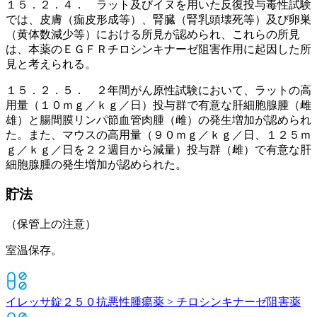
１５．２．４． ラット及びイヌを用いた反復投与毒性試験
では、皮膚（痂皮形成等）、腎臓（腎乳頭壊死等）及び卵巣
（黄体数減少等）における所見が認められ、これらの所見
は、本薬のＥＧＦＲチロシンキナーゼ阻害作用に起因した所
見と考えられる。
１５．２．５． ２年間がん原性試験において、ラットの高
用量（１０ｍｇ／ｋｇ／日）投与群で有意な肝細胞腺腫（雌
雄）と腸間膜リンパ節血管肉腫（雌）の発生増加が認められ
た。また、マウスの高用量（９０ｍｇ／ｋｇ／日、１２５ｍ
ｇ／ｋｇ／日を２２週目から減量）投与群（雌）で有意な肝
細胞腺腫の発生増加が認められた。
貯法
（保管上の注意）
室温保存。
イレッサ錠２５０
抗悪性腫瘍薬 > チロシンキナーゼ阻害薬