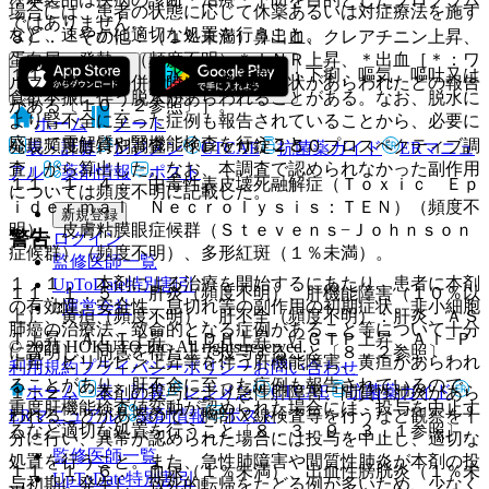
場合には、患者の状態に応じて休薬あるいは対症療法を施す
ではありません。
など、速やかに適切な処置を行うこと。
８）． その他：（１％未満）鼻出血、クレアチニン上昇、
蛋白尿、発熱、（頻度不明）＊ＩＮＲ上昇、＊出血［＊：ワ
１１．１．３． 脱水（１％未満）：下痢、嘔気、嘔吐又は
ルファリンとの併用時にこれらの症状があらわれたとの報告
食欲不振に伴う脱水があらわれることがある。なお、脱水に
がある〔１０．２参照〕］。
より腎不全に至った症例も報告されていることから、必要に
ホーム
ノート
応じて電解質や腎機能検査を行うこと。
発現頻度は特別調査「イレッサ錠２５０プロスペクティブ調
表・計算
レジメン
CTCAE
抗菌薬ガイド
ERマニュ
査」から算出した。なお、本調査で認められなかった副作用
アル
薬剤情報
ポスト
１１．１．４． 中毒性表皮壊死融解症（Ｔｏｘｉｃ Ｅｐ
については頻度不明に記載した。
ｉｄｅｒｍａｌ Ｎｅｃｒｏｌｙｓｉｓ：ＴＥＮ）（頻度不
新規登録
明）、皮膚粘膜眼症候群（Ｓｔｅｖｅｎｓ−Ｊｏｈｎｓｏｎ
警告
ログイン
症候群）（頻度不明）、多形紅斑（１％未満）。
監修医師一覧
１．１． 本剤による治療を開始するにあたり、患者に本剤
UpToDate特別割引
１１．１．５． 肝炎（頻度不明）、肝機能障害（１０％以
の有効性・安全性、息切れ等の副作用の初期症状、非小細胞
運営会社
上）、黄疸（頻度不明）、肝不全（頻度不明）：肝炎、ＡＳ
肺癌の治療法、致命的となる症例があること等について十分
Ｔ上昇、ＡＬＴ上昇、ＬＤＨ上昇、γ−ＧＴＰ上昇、Ａｌ−Ｐ
© 2021 HOKUTO Inc. All rights reserved.
に説明し、同意を得た上で投与すること〔８．２参照〕。
上昇、ビリルビン上昇等を伴う肝機能障害、黄疸があらわれ
利用規約
プライバシーポリシー
お問い合わせ
ることがあり、肝不全に至った症例も報告されているので、
ホーム
表・計算
レジメン
CTCAE
抗菌薬ガイド
１．２． 本剤の投与により急性肺障害、間質性肺炎があら
重度肝機能検査値変動が認められた場合には、投与を中止す
ERマニュアル
薬剤情報
ポスト
われることがあるので、胸部Ｘ線検査等を行うなど観察を十
るなど適切な処置を行うこと〔８．３、９．３．１参照〕。
分に行い、異常が認められた場合には投与を中止し、適切な
監修医師一覧
処置を行うこと。また、急性肺障害や間質性肺炎が本剤の投
１１．１．６． 血尿（１％未満）、出血性膀胱炎（１％未
UpToDate特別割引
与初期に発生し、致死的転帰をたどる例が多いため、少なく