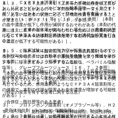
１）． ＣＹＰ３Ａ４誘導剤（フェニトイン、カルバマゼピ
８．３． ＡＳＴ上昇、ＡＬＴ上昇等の肝機能検査値上昇が
ン、リファンピシン、バルビツール酸系薬物、セイヨウオト
あらわれることがあるので、本剤投与中は１〜２ヵ月に１
ギリソウ＜セント・ジョーンズ・ワート＞含有食品（Ｓｔ．
回、あるいは患者の状態に応じて肝機能検査を実施すること
Ｊｏｈｎ’ｓ Ｗｏｒｔ）等）〔１６．７．１参照〕［本剤
が望ましい〔９．３．１、１１．１．５参照〕。
の血中濃度が低下し作用が減弱するおそれがある（本剤の代
８．４． 皮膚の副作用があらわれた場合には、患者の状態
謝には主にＣＹＰ３Ａ４が関与しているため、併用薬剤のよ
に応じて休薬あるいは対症療法を施すなど適切な処置を行う
うなＣＹＰ３Ａ４誘導剤との併用で、本剤の代謝が亢進し血
こと。
中濃度が低下する可能性がある）］。
８．５． 臨床試験において無力症が報告されているので、
２）． ＣＹＰ３Ａ４阻害剤（アゾール系抗真菌剤（イトラ
本剤投与中の患者には自動車の運転等危険を伴う機械を操作
コナゾール等）、マクロライド系抗生物質（エリスロマイシ
する際には注意するよう指導すること。
ン等）、リトナビル、ジルチアゼム塩酸塩、ベラパミル塩酸
塩等）、グレープフルーツジュース〔１６．７．２参照〕
８．６． 非臨床試験において本剤によるＱＴ延長の可能性
［本剤の血中濃度が増加し副作用の発現頻度及び重症度が増
が示唆されていることから、必要に応じて心電図検査を実施
加するおそれがある（本剤の代謝には主にＣＹＰ３Ａ４が関
すること〔１５．２．１参照〕。
与しているため、併用薬剤のようなＣＹＰ３Ａ４阻害剤等と
の併用で、本剤の代謝が阻害され血中濃度が増加する可能性
（特定の背景を有する患者に関する注意）
がある）］。
（合併症・既往歴等のある患者）
３）． プロトンポンプ阻害剤（オメプラゾール等）、Ｈ２
−受容体拮抗剤（ラニチジン塩酸塩等）〔９．１．３、１
９．１．１． 急性肺障害、特発性肺線維症、間質性肺炎、
６．７．３参照〕［著しい低胃酸状態が持続することにより
じん肺症、放射線肺炎、薬剤性肺炎またはこれらの疾患の既