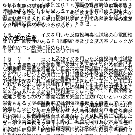
られなかったが、個体別にＱＴｃ間隔の投与前値と投与後２
ＰＴＰ包装の薬剤はＰＴＰシートから取り出して服用するよ
時間の値を検討した結果、５ｍｇ／ｋｇ投与群の６例中１
う指導すること（ＰＴＰシートの誤飲により、硬い鋭角部が
例、５０ｍｇ／ｋｇ投与群の６例中２例に１０％を超えるＱ
食道粘膜へ刺入し、更には穿孔を起こして縦隔洞炎等の重篤
Ｔｃ間隔延長が認められた〔８．６参照〕。
な合併症を併発することがある）。
１５．２．２． イヌを用いた反復投与毒性試験の心電図検
その他の注意
査では、回復性のあるＰＲ間隔延長及び２度房室ブロックが
単発的かつ少数例に認められた。
１５．１． 臨床使用に基づく情報
１５．２．３． ラット及びイヌを用いた反復投与毒性試験
１５．１．１． 海外で実施された化学療法歴のない進行非
では、投与量及び投与期間に依存すると考えられる角膜にお
小細胞肺癌患者を対象とした２つの臨床試験において、本剤
ける異常（角膜半透明化、角膜混濁及び角膜上皮萎縮等）が
とビノレルビンとの併用により、重症好中球減少や発熱性好
みられた。これらのうち、角膜混濁はイヌにおいてのみ認め
中球減少がみられ、臨床試験が中止された。また、日本にお
られたものの、回復試験終了時においても正常には回復しな
いても、本剤とビノレルビンとの併用で重篤な好中球減少、
かった。また、ラット角膜創傷モデルにおいて、創傷治癒を
白血球減少、血小板減少が報告されている。
遅延させるものの、創傷治癒を完全には妨げないという次の
報告もある（溶媒対照群では創傷誘発後８４時間までに完全
１５．１．２． 国内で実施した「非小細胞肺癌患者におけ
治癒したのに対し、本薬投与群（４０及び８０ｍｇ／ｋｇ／
るゲフィチニブ投与及び非投与での急性肺障害・間質性肺炎
日）では、創傷誘発後１０８または１３６時間後に治癒した
の相対リスク及び危険因子を検討するためのコホート内ケー
が、創傷誘発後８４時間以降は、溶媒対照群及び本薬投与群
スコントロールスタディ」（Ｖ−１５−３３）において、本
において、角膜上皮の損傷面積に統計学的な有意差は認めら
剤の急性肺障害・間質性肺炎発症の化学療法に対する相対リ
れなかった）。