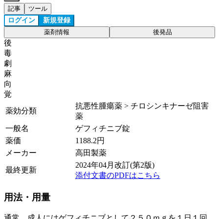
記事
ツール
ログイン
新規登録
薬剤情報
後発品
後
毒
劇
麻
向
覚
抗悪性腫瘍薬 > チロシンキナーゼ阻害
薬効分類
薬
一般名
ゲフィチニブ錠
薬価
1188.2
円
メーカー
高田製薬
2024年04月改訂(第2版)
最終更新
添付文書のPDFはこちら
用法・用量
通常、成人にはゲフィチニブとして２５０ｍｇを１日１回、