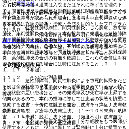
満）。
運営会社
とも投与開始後４週間は入院またはそれに準ずる管理の下
で、間質性肺炎等の重篤な副作用発現に関する観察を十分に
１１．１．７． 急性膵炎（頻度不明）：腹痛、血清アミラ
© 2021 HOKUTO Inc. All rights reserved.
行うこと〔８．１、９．１．１、１１．１．１参照〕。
ーゼ値上昇等が認められた場合には投与を中止し、適切な処
※本製品は疾病の診断・治療・予防を目的としたプログラム
置を行うこと。
１．３． 特発性肺線維症、間質性肺炎、じん肺症、放射線
ではありません。
肺炎、薬剤性肺炎の合併は、本剤投与中に発現した急性肺障
１１．１．８． 消化管穿孔（頻度不明）、消化管潰瘍
害、間質性肺炎発症後の転帰において、死亡につながる重要
利用規約
プライバシーポリシー
お問い合わせ
（１％未満）、消化管出血（１％未満）：異常が認められた
な危険因子であり、このため、本剤による治療を開始するに
場合には、内視鏡、腹部Ｘ線、ＣＴ等の必要な検査を行い、
あたり、特発性肺線維症、間質性肺炎、じん肺症、放射線肺
本剤の投与を中止するなど、適切な処置を行うこと。
炎、薬剤性肺炎の合併の有無を確認し、これらの合併症を有
する患者に使用する場合には特に注意すること〔９．１．
その他の副作用
１、１７．２参照〕。
１１．２． その他の副作用
１．４． 急性肺障害、間質性肺炎による致死的転帰をたど
る例は全身状態の良悪にかかわらず報告されているが、特に
１）． 全身：（１％未満）無力症、倦怠感、（頻度不明）
全身状態の悪い患者ほど、その発現率及び死亡率が上昇する
疲労。
傾向があるので、本剤の投与に際しては患者の状態を慎重に
２）． 皮膚：（１０％以上）発疹、皮膚そう痒症、皮膚乾
観察するなど、十分に注意すること〔９．１．２、１７．２
燥、皮膚亀裂、ざ瘡等の皮膚症状、（１〜１０％未満）爪障
参照〕。
害、（１％未満）脱毛、皮下出血、（頻度不明）皮膚血管
１．５． 本剤は、肺癌化学療法に十分な経験をもつ医師が
炎、手掌・足底発赤知覚不全症候群。
使用するとともに、投与に際しては緊急時に十分に措置でき