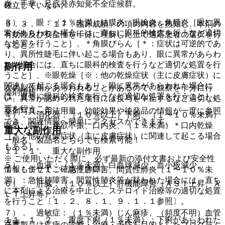
炎、手掌・足底発赤知覚不全症候群。
確立していない。
３）． 眼：（１％未満）結膜炎、眼瞼炎、角膜炎［眼に異
５．３． 「１７．臨床成績」の項の内容を熟知し、本剤の
常があらわれた場合には、直ちに眼科的検査を行うなど適切
有効性及び安全性を十分に理解した上で適応患者の選択を行
な処置を行うこと］、＊角膜びらん［＊：症状は可逆的であ
うこと。
り、異所性睫毛に伴い起こる場合もあり、眼に異常があらわ
れた場合には、直ちに眼科的検査を行うなど適切な処置を行
副作用
うこと］、※眼乾燥［※：他の乾燥症状（主に皮膚症状）に
関連して起こる場合もあり、眼に異常があらわれた場合に
次の副作用があらわれることがあるので、観察を十分に行
薬剤情報
は、直ちに眼科的検査を行うなど適切な処置を行うこと］。
い、異常が認められた場合には投与を中止するなど適切な処
置を行うこと。
薬剤写真、用法用量、効能効果や後発品の情報が一度に参照
４）． 消化器：（１０％以上）下痢、（１〜１０％未満）
でき、関連情報へ簡単にアクセスができます。
嘔気、嘔吐、食欲不振、口内炎、（１％未満）＊口内乾燥
重大な副作用
［＊：他の乾燥症状（主に皮膚症状）に関連して起こる場合
一般名、製品名どちらでも検索可能！
もある］。
１１．１． 重大な副作用
※ ご使用いただく際に、必ず最新の添付文書および安全性
５）． 血液：（１％未満）白血球減少、血小板減少。
情報も併せてご確認下さい。
１１．１．１． 急性肺障害、間質性肺炎（１〜１０％未
満）：急性肺障害、間質性肺炎等が疑われた場合には、直ち
６）． 肝臓：（１０％以上）肝機能障害（ＡＳＴ上昇、Ａ
に本剤による治療を中止し、ステロイド治療等の適切な処置
ＬＴ上昇等）。
を行うこと〔１．２、８．１、９．１．１参照〕。
７）． 過敏症：（１％未満）じん麻疹、（頻度不明）血管
１１．１．２． 重度下痢（１％未満）：下痢があらわれた
浮腫。
※本製品は疾病の診断・治療・予防を目的としたプログラム