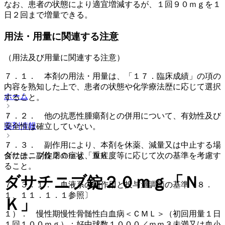
なお、患者の状態により適宜増減するが、１回９０ｍｇを１
日２回まで増量できる。
用法・用量に関連する注意
（用法及び用量に関連する注意）
７．１． 本剤の用法・用量は、「１７．臨床成績」の項の
内容を熟知した上で、患者の状態や化学療法歴に応じて選択
ホーム
すること。
７．２． 他の抗悪性腫瘍剤との併用について、有効性及び
薬剤情報
安全性は確立していない。
７．３． 副作用により、本剤を休薬、減量又は中止する場
合には、副作用の症状、重症度等に応じて次の基準を考慮す
ダサチニブ錠２０ｍｇ「ＮＫ」
ること。
ダサチニブ錠２０ｍｇ「Ｎ
７．３．１． 血液系の副作用と投与量調節の基準〔８．
１、１１．１．１参照〕
Ｋ」
１）． 慢性期慢性骨髄性白血病＜ＣＭＬ＞（初回用量１日
１回１００ｍｇ）：好中球数１０００／ｍｍ３未満又は血小