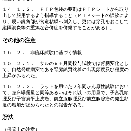
１４．１．２． ＰＴＰ包装の薬剤はＰＴＰシートから取り
出して服用するよう指導すること（ＰＴＰシートの誤飲によ
り、硬い鋭角部が食道粘膜へ刺入し、更には穿孔をおこして
縦隔洞炎等の重篤な合併症を併発することがある）。
その他の注意
１５．２． 非臨床試験に基づく情報
１５．２．１． サルの９ヵ月間投与試験では腎臓変化とし
て、自然発症病変である腎臓鉱質沈着の出現頻度及び程度の
上昇がみられた。
１５．２．２． ラットを用いた２年間がん原性試験におい
て、臨床曝露量と同等あるいはそれ以下の用量で、子宮乳頭
腫及び子宮扁平上皮癌、前立腺腺腫及び前立腺腺癌の発生頻
度の増加が認められたとの報告がある。
貯法
（保管上の注意）