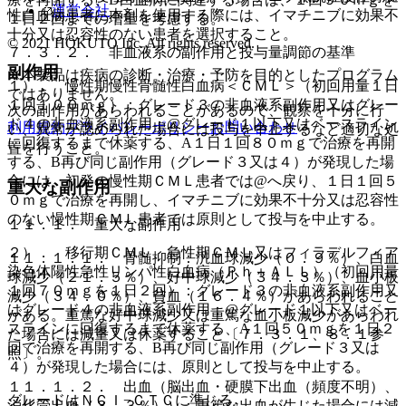
運営会社
性白血病患者に本剤を使用する際には、イマチニブに効果不
１日２回までの増量を考慮する。
十分又は忍容性のない患者を選択すること。
© 2021 HOKUTO Inc. All rights reserved.
７．３．２． 非血液系の副作用と投与量調節の基準
副作用
※本製品は疾病の診断・治療・予防を目的としたプログラム
１）． 慢性期慢性骨髄性白血病＜ＣＭＬ＞（初回用量１日
ではありません。
１回１００ｍｇ）：グレード３の非血液系副作用又はグレー
次の副作用があらわれることがあるので、観察を十分に行
ド４の非血液系副作用；@グレード１以下又はベースライン
利用規約
プライバシーポリシー
お問い合わせ
い、異常が認められた場合には投与を中止するなど適切な処
に回復するまで休薬する、A１日１回８０ｍｇで治療を再開
置を行うこと。
する、B再び同じ副作用（グレード３又は４）が発現した場
合には、初発の慢性期ＣＭＬ患者では@へ戻り、１日１回５
重大な副作用
０ｍｇで治療を再開し、イマチニブに効果不十分又は忍容性
のない慢性期ＣＭＬ患者では原則として投与を中止する。
１１．１． 重大な副作用
２）． 移行期ＣＭＬ、急性期ＣＭＬ又はフィラデルフィア
１１．１．１． 骨髄抑制：汎血球減少（０．９％）、白血
染色体陽性急性リンパ性白血病（Ｐｈ＋ＡＬＬ）（初回用量
球減少（２１．５％）、好中球減少（３４．３％）、血小板
１回７０ｍｇを１日２回）：グレード３の非血液系副作用又
減少（３４．０％）、貧血（１６．４％）があらわれること
はグレード４の非血液系副作用；@グレード１以下又はベー
がある。重篤な好中球減少又は重篤な血小板減少があらわれ
スラインに回復するまで休薬する、A１回５０ｍｇを１日２
た場合には減量又は休薬すること〔７．３．１、８．１参
回で治療を再開する、B再び同じ副作用（グレード３又は
照〕。
４）が発現した場合には、原則として投与を中止する。
１１．１．２． 出血（脳出血・硬膜下出血（頻度不明）、
グレードはＮＣＩ−ＣＴＣに準じる。
消化管出血（３．３％））：重篤な出血が生じた場合には減