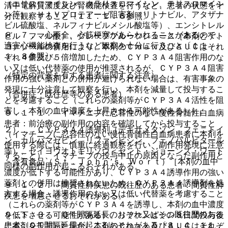
（エリスロマイシン、クラリスロマイシン、テリスロマイシ
清中電解質濃度及び腎機能検査を行うなど、患者の状態を十
ン等）、ＨＩＶプロテアーゼ阻害剤（リトナビル、アタザナ
分に観察すること〔１１．１．６参照〕。
ビル硫酸塩、ネルフィナビルメシル酸塩等）、エンシトレル
８．７． 心不全、心筋梗塞があらわれることがあるので、
ビル フマル酸）、グレープフルーツジュース［本剤とケト
適宜心機能検査を行うなど観察を十分に行うこと〔１１．
コナゾールの併用により、本剤のＣｍａｘ及びＡＵＣはそれ
１．８参照〕。
ぞれ４倍及び５倍増加したため、ＣＹＰ３Ａ４阻害作用のな
い又は低い代替薬の使用が推奨されるが、ＣＹＰ３Ａ４阻害
（特定の背景を有する患者に関する注意）
作用の強い薬剤との併用が避けられない場合は、有害事象の
発現に十分注意して観察を行い、本剤を減量して投与するこ
（合併症・既往歴等のある患者）
とを考慮すること（これらの薬剤等がＣＹＰ３Ａ４活性を阻
害し、本剤の血中濃度を上昇させる可能性がある）］。
９．１．１． イマチニブに忍容性のない慢性骨髄性白血病
患者：前治療の副作用の内容を確認してから投与すること
２）． ＣＹＰ３Ａ４誘導剤（デキサメタゾン、フェニトイ
（イマチニブに忍容性のない慢性骨髄性白血病患者に本剤を
ン、カルバマゼピン、リファンピシン、フェノバルビタール
使用する際には、慎重に経過観察を行い、副作用発現に注意
等）、セイヨウオトギリソウ＜セント・ジョーンズ・ワート
すること）、イマチニブの投与中止の原因となった副作用と
＞含有食品（Ｓｔ．Ｊｏｈｎ’ｓ Ｗｏｒｔ）［本剤の血中
同様の副作用が起こるおそれがある。
濃度が低下する可能性があり、ＣＹＰ３Ａ４誘導作用の強い
薬剤との併用は推奨されないため、ＣＹＰ３Ａ４誘導剤を処
９．１．２． 間質性肺疾患の既往歴のある患者：間質性肺
方する場合、誘導作用のない又は低い代替薬を考慮すること
疾患を増悪させるおそれがある。
（これらの薬剤等がＣＹＰ３Ａ４を誘導し、本剤の血中濃度
９．１．３． ＱＴ間隔延長のおそれ又はその既往歴のある
を低下させる可能性がある）。リファンピシン８日間投与後
患者：ＱＴ間隔延長が起こるおそれがある〔８．４、１１．
に本剤を投与した場合、本剤のＣｍａｘ及びＡＵＣはそれぞ