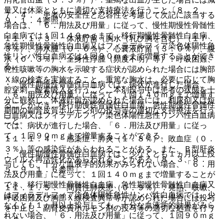
量又は休薬とともに適切な支持療法を行うこと〔８．２、
７．４． 患者の安全性と忍容性を考慮して次記に該当する
９．１．４参照〕。
場合は、「６．用法及び用量」に従って、慢性期慢性骨髄性
白血病では１回１４０ｍｇまで、移行期慢性骨髄性白血病、
１１．１．３． 体液貯留（胸水（乳び胸を含む）（１７．
急性期慢性骨髄性白血病又はフィラデルフィア染色体陽性急
３％）、肺水腫（０．６％）、心嚢液貯留（３．０％）、腹
性リンパ性白血病では１回９０ｍｇまで増量することができ
水（０．３％）、全身性浮腫（頻度不明）等）：呼吸困難、
る。
乾性咳嗽等の胸水を示唆する症状が認められた場合には胸部
Ｘ線の検査を実施すること。重篤な胸水は、必要に応じて胸
・ 慢性期慢性骨髄性白血病では、病状が進行した場合、
腔穿刺、酸素吸入を行うこと。本剤投与中は患者の状態を十
「６．用法及び用量」に従って、１回１４０ｍｇまで増量す
分に観察し、体液貯留が認められた場合には、利尿剤又は短
ることができ、移行期慢性骨髄性白血病、急性期慢性骨髄性
期間の副腎皮質ホルモン剤の投与等の適切な支持療法を行う
白血病又はフィラデルフィア染色体陽性急性リンパ性白血病
こと。
では、病状が進行した場合、「６．用法及び用量」に従っ
て、１回９０ｍｇまで増量することができる。
１１．１．４． 感染症：肺炎（１．８％）、敗血症（０．
３％）等の感染症があらわれることがある。また、Ｂ型肝炎
・ 慢性期慢性骨髄性白血病では、少なくとも１ヵ月以上投
ウイルス再活性化があらわれることがある〔８．３、８．
与しても、十分な血液学的効果がみられない場合、「６．用
５、９．１．６参照〕。
法及び用量」に従って、１回１４０ｍｇまで増量することが
でき、移行期慢性骨髄性白血病、急性期慢性骨髄性白血病又
１１．１．５． 間質性肺疾患（０．９％）：発熱、咳嗽、
はフィラデルフィア染色体陽性急性リンパ性白血病では、少
呼吸困難及び胸部Ｘ線検査異常等が認められた場合には投与
なくとも１ヵ月以上投与しても、十分な血液学的効果がみら
を中止し、副腎皮質ホルモン剤の投与等の適切な処置を行う
れない場合、「６．用法及び用量」に従って、１回９０ｍｇ
こと。