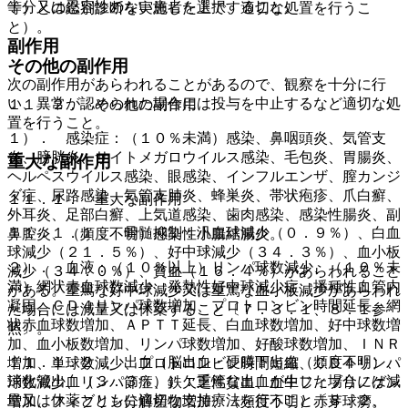
十分又は忍容性のない患者を選択すること。
等）との鑑別診断を実施した上で、適切な処置を行うこ
と）。
副作用
その他の副作用
次の副作用があらわれることがあるので、観察を十分に行
い、異常が認められた場合には投与を中止するなど適切な処
１１．２． その他の副作用
置を行うこと。
１）． 感染症：（１０％未満）感染、鼻咽頭炎、気管支
炎、膀胱炎、サイトメガロウイルス感染、毛包炎、胃腸炎、
重大な副作用
ヘルペスウイルス感染、眼感染、インフルエンザ、膣カンジ
ダ症、尿路感染、気管支肺炎、蜂巣炎、帯状疱疹、爪白癬、
１１．１． 重大な副作用
外耳炎、足部白癬、上気道感染、歯肉感染、感染性腸炎、副
１１．１．１． 骨髄抑制：汎血球減少（０．９％）、白血
鼻腔炎、（頻度不明）感染性小腸結腸炎。
球減少（２１．５％）、好中球減少（３４．３％）、血小板
２）． 血液：（１０％以上）リンパ球数減少、（１０％未
減少（３４．０％）、貧血（１６．４％）があらわれること
満）網状赤血球数減少、発熱性好中球減少症、播種性血管内
がある。重篤な好中球減少又は重篤な血小板減少があらわれ
凝固、ＣＤ４リンパ球数増加、プロトロンビン時間延長、網
た場合には減量又は休薬すること〔７．３．１、８．１参
状赤血球数増加、ＡＰＴＴ延長、白血球数増加、好中球数増
照〕。
加、血小板数増加、リンパ球数増加、好酸球数増加、ＩＮＲ
１１．１．２． 出血（脳出血・硬膜下出血（頻度不明）、
増加、単球数減少、プロトロンビン時間短縮、ＣＤ４リンパ
消化管出血（３．３％））：重篤な出血が生じた場合には減
球数減少、リンパ節症、鉄欠乏性貧血、血中フィブリノゲン
量又は休薬とともに適切な支持療法を行うこと〔８．２、
増加、フィブリン分解産物増加、（頻度不明）赤芽球癆。