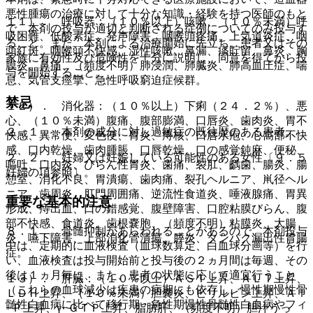
悪性腫瘍の治療に対して十分な知識・経験を持つ医師のもと
１１）． 呼吸器：（１０％以上）咳嗽、（１０％未満）呼
で、本剤の投与が適切と判断される症例についてのみ投与す
吸困難、低酸素症、発声障害、咽喉頭疼痛、上気道炎症、咽
ること。また、本剤による治療開始に先立ち、患者又はその
頭紅斑、咽喉頭不快感、湿性咳嗽、鼻漏、痰貯留、鼻炎、胸
家族に有効性及び危険性を十分に説明し、同意を得てから投
膜炎、鼻痛、（頻度不明）肺浸潤、肺臓炎、肺高血圧症、喘
与を開始すること。
息、気管支痙攣、急性呼吸窮迫症候群。
禁忌
１２）． 消化器：（１０％以上）下痢（２４．２％）、悪
心、（１０％未満）腹痛、腹部膨満、口唇炎、歯肉炎、胃不
２．１． 本剤の成分に対し過敏症の既往歴のある患者。
快感、異常便、変色便、胃炎、痔核、口唇水疱、心窩部不快
感、口内乾燥、歯肉腫脹、口唇乾燥、口の感覚鈍麻、便秘、
２．２． 妊婦又は妊娠している可能性のある女性〔９．５
嘔吐、口内炎、びらん性胃炎、歯痛、裂肛、齲歯、腸炎、腸
妊婦の項参照〕。
憩室、消化不良、胃潰瘍、歯肉痛、裂孔ヘルニア、鼡径ヘル
ニア、歯周炎、肛門周囲痛、逆流性食道炎、唾液腺痛、胃異
重要な基本的注意
形成、痔出血、口の錯感覚、腹壁障害、口腔粘膜びらん、腹
部不快感、食道炎、歯根嚢胞、（頻度不明）粘膜炎、大腸
８．１． 骨髄抑制があらわれることがあるので、本剤投与
炎、嚥下障害、上部消化管潰瘍、膵炎、タンパク漏出性胃腸
中は、定期的に血液検査（血球数算定、白血球分画等）を行
症。
い、血液検査は投与開始前と投与後の２ヵ月間は毎週、その
後は１ヵ月毎に、また、患者の状態に応じて適宜行うこと
１３）． 肝臓：（１０％以上）ＡＳＴ上昇、ＡＬＴ上昇、
（これらの血球減少は疾患の病期にも依存し、慢性期慢性骨
ＬＤＨ上昇、（１０％未満）胆嚢炎、ビリルビン上昇、Ａｌ
髄性白血病に比べて移行期・急性期慢性骨髄性白血病やフィ
−Ｐ上昇、γ−ＧＴＰ上昇、脂肪肝、（頻度不明）胆汁うっ