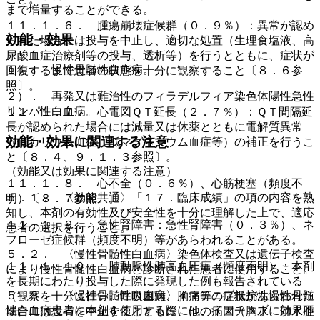
まで増量することができる。
１１．１．６． 腫瘍崩壊症候群（０．９％）：異常が認め
効能・効果
られた場合には投与を中止し、適切な処置（生理食塩液、高
尿酸血症治療剤等の投与、透析等）を行うとともに、症状が
１）． 慢性骨髄性白血病。
回復するまで患者の状態を十分に観察すること〔８．６参
照〕。
２）． 再発又は難治性のフィラデルフィア染色体陽性急性
リンパ性白血病。
１１．１．７． 心電図ＱＴ延長（２．７％）：ＱＴ間隔延
長が認められた場合には減量又は休薬とともに電解質異常
効能・効果に関連する注意
（低カリウム血症、低マグネシウム血症等）の補正を行うこ
と〔８．４、９．１．３参照〕。
（効能又は効果に関連する注意）
１１．１．８． 心不全（０．６％）、心筋梗塞（頻度不
５．１． 〈効能共通〉「１７．臨床成績」の項の内容を熟
明）〔８．７参照〕。
知し、本剤の有効性及び安全性を十分に理解した上で、適応
１１．１．９． 急性腎障害：急性腎障害（０．３％）、ネ
患者の選択を行うこと。
フローゼ症候群（頻度不明）等があらわれることがある。
５．２． 〈慢性骨髄性白血病〉染色体検査又は遺伝子検査
１１．１．１０． 肺動脈性肺高血圧症（頻度不明）：本剤
により慢性骨髄性白血病と診断された患者に使用すること。
を長期にわたり投与した際に発現した例も報告されている
５．３． 〈慢性骨髄性白血病〉イマチニブ抵抗性慢性骨髄
（観察を十分に行い、呼吸困難、胸痛等の症状があらわれた
性白血病患者に本剤を使用する際には、イマチニブに効果不
場合には投与を中止するとともに、他の病因（胸水、肺水腫