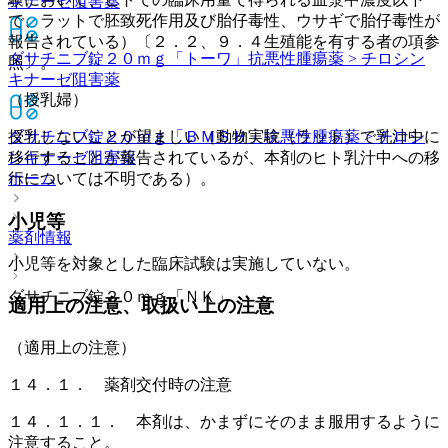
キナーゼ阻害薬
で、ラットで胚致死作用及び胎仔毒性、ウサギで胎仔毒性が
報告されている）〔２．２、９．４生殖能を有する者の項参
ダサチニブ錠２０ｍｇ「トーワ」
抗悪性腫瘍薬 > チロシン
照〕。
キナーゼ阻害薬
（授乳婦）
ダサチニブ錠２０ｍｇ「ＢＭＳＨ」
抗悪性腫瘍薬 > チロシ
授乳しないことが望ましい（動物実験（ラット）で乳汁中に
ンキナーゼ阻害薬
移行することが報告されているが、本剤のヒト乳汁中への移
ホーム
行については不明である）。
小児等
薬剤情報
小児等を対象とした臨床試験は実施していない。
ダサチニブ錠２０ｍｇ「ＮＫ」
適用上の注意、取扱い上の注意
（適用上の注意）
１４．１． 薬剤交付時の注意
１４．１．１． 本剤は、かまずにそのまま服用するように
注意すること。