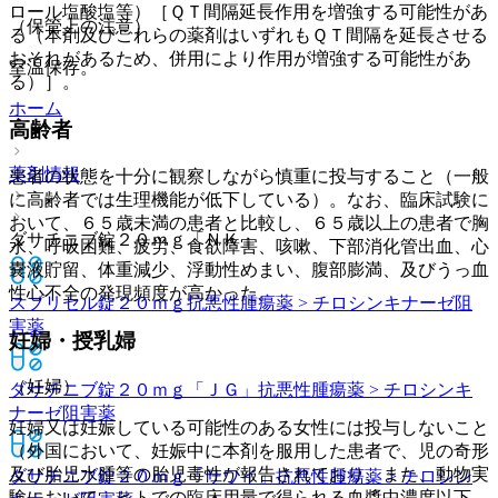
ロール塩酸塩等）［ＱＴ間隔延長作用を増強する可能性があ
（保管上の注意）
る（本剤及びこれらの薬剤はいずれもＱＴ間隔を延長させる
おそれがあるため、併用により作用が増強する可能性があ
室温保存。
る）］。
ホーム
高齢者
薬剤情報
患者の状態を十分に観察しながら慎重に投与すること（一般
に高齢者では生理機能が低下している）。なお、臨床試験に
おいて、６５歳未満の患者と比較し、６５歳以上の患者で胸
ダサチニブ錠２０ｍｇ「ＮＫ」
水、呼吸困難、疲労、食欲障害、咳嗽、下部消化管出血、心
嚢液貯留、体重減少、浮動性めまい、腹部膨満、及びうっ血
性心不全の発現頻度が高かった。
スプリセル錠２０ｍｇ
抗悪性腫瘍薬 > チロシンキナーゼ阻
害薬
妊婦・授乳婦
（妊婦）
ダサチニブ錠２０ｍｇ「ＪＧ」
抗悪性腫瘍薬 > チロシンキ
ナーゼ阻害薬
妊婦又は妊娠している可能性のある女性には投与しないこと
（外国において、妊娠中に本剤を服用した患者で、児の奇形
及び胎児水腫等の胎児毒性が報告されており、また、動物実
ダサチニブ錠２０ｍｇ「サワイ」
抗悪性腫瘍薬 > チロシン
験において、ヒトでの臨床用量で得られる血漿中濃度以下