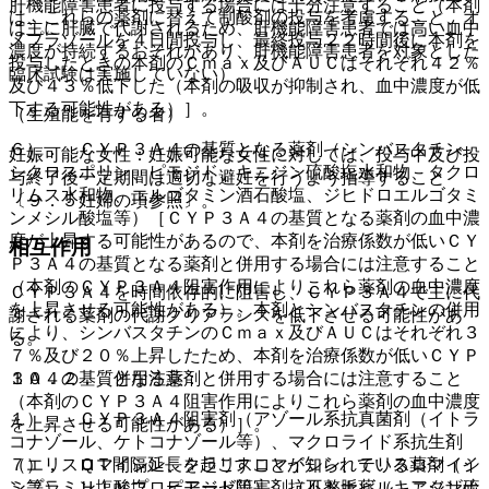
肝機能障害患者に投与する場合には十分注意すること（本剤
は、これらの薬剤に替えて制酸剤の投与を考慮すること、オ
は主に肝臓で代謝されるため、肝機能障害患者では高い血中
メプラゾールを４日間投与し、最終投与２２時間後に本剤を
濃度が持続するおそれがあり、肝機能障害患者を対象とした
投与したときの本剤のＣｍａｘ及びＡＵＣはそれぞれ４２％
臨床試験は実施していない）。
及び４３％低下した（本剤の吸収が抑制され、血中濃度が低
下する可能性がある）］。
（生殖能を有する者）
６）． ＣＹＰ３Ａ４の基質となる薬剤（シンバスタチン、
妊娠可能な女性：妊娠可能な女性に対しては、投与中及び投
シクロスポリン、ピモジド、キニジン硫酸塩水和物、タクロ
与終了後一定期間は適切な避妊を行うよう指導すること
リムス水和物、エルゴタミン酒石酸塩、ジヒドロエルゴタミ
〔９．５妊婦の項参照〕。
ンメシル酸塩等）［ＣＹＰ３Ａ４の基質となる薬剤の血中濃
度が上昇する可能性があるので、本剤を治療係数が低いＣＹ
相互作用
Ｐ３Ａ４の基質となる薬剤と併用する場合には注意すること
（本剤のＣＹＰ３Ａ４阻害作用によりこれら薬剤の血中濃度
ＣＹＰ３Ａ４を時間依存的に阻害し、ＣＹＰ３Ａ４で主に代
を上昇させる可能性がある）。本剤とシンバスタチンの併用
謝される薬剤の代謝クリアランスを低下させる可能性があ
により、シンバスタチンのＣｍａｘ及びＡＵＣはそれぞれ３
る。
７％及び２０％上昇したため、本剤を治療係数が低いＣＹＰ
３Ａ４の基質となる薬剤と併用する場合には注意すること
１０．２． 併用注意：
（本剤のＣＹＰ３Ａ４阻害作用によりこれら薬剤の血中濃度
１）． ＣＹＰ３Ａ４阻害剤（アゾール系抗真菌剤（イトラ
を上昇させる可能性がある）］。
コナゾール、ケトコナゾール等）、マクロライド系抗生剤
７）． ＱＴ間隔延長を起こすことが知られている薬剤（イ
（エリスロマイシン、クラリスロマイシン、テリスロマイシ
ミプラミン塩酸塩、ピモジド等）、抗不整脈薬（キニジン硫
ン等）、ＨＩＶプロテアーゼ阻害剤（リトナビル、アタザナ