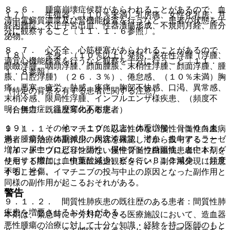
８．６． 腫瘍崩壊症候群があらわれることがあるので、血
１７）． 生殖器：（１０％未満）乳房痛、女性化乳房、月
清中電解質濃度及び腎機能検査を行うなど、患者の状態を十
経困難症、不正子宮出血、性器潰瘍形成、不規則月経、腟分
分に観察すること〔１１．１．６参照〕。
泌物。
８．７． 心不全、心筋梗塞があらわれることがあるので、
１８）． 全身：（１０％以上）発熱、表在性浮腫（浮腫、
適宜心機能検査を行うなど観察を十分に行うこと〔１１．
眼瞼浮腫、咽頭浮腫、顔面腫脹、末梢性浮腫、顔面浮腫、腫
１．８参照〕。
脹、口腔浮腫）（２６．３％）、倦怠感、（１０％未満）胸
痛、悪寒、疲労、熱感、疼痛、胸部不快感、口渇、異常感、
（特定の背景を有する患者に関する注意）
末梢冷感、限局性浮腫、インフルエンザ様疾患、（頻度不
明）無力症、温度変化不耐症。
（合併症・既往歴等のある患者）
１９）． その他：（１０％以上）体重増加、（１０％未
９．１．１． イマチニブに忍容性のない慢性骨髄性白血病
満）腫瘍熱、体重減少、尿沈渣異常、潜血、血中アミラーゼ
患者：前治療の副作用の内容を確認してから投与すること
増加、尿中ウロビリン陽性、尿中ブドウ糖陽性、血中トリグ
（イマチニブに忍容性のない慢性骨髄性白血病患者に本剤を
リセリド増加、血中葉酸減少、ビタミンＢ１２減少、（頻度
使用する際には、慎重に経過観察を行い、副作用発現に注意
不明）挫傷。
すること）、イマチニブの投与中止の原因となった副作用と
同様の副作用が起こるおそれがある。
警告
９．１．２． 間質性肺疾患の既往歴のある患者：間質性肺
疾患を増悪させるおそれがある。
本剤は、緊急時に十分対応できる医療施設において、造血器
悪性腫瘍の治療に対して十分な知識・経験を持つ医師のもと