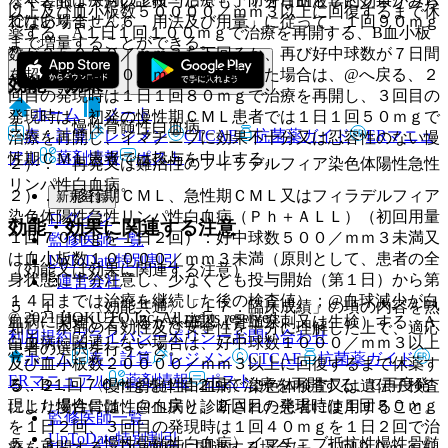
なくとも１ヵ月以上投与しても、十分な血液学的効果がみら
以上及び血小板数５００００／ｍｍ３以上に回復するまで休
ではありません。
れない場合、「６．用法及び用量」に従って、１回９０ｍｇ
薬する、A１日１回１００ｍｇで治療を再開する、B血小板
まで増量することができる。
数が２５０００／ｍｍ３を下回るか、再び好中球数が７日間
を超えて１０００／ｍｍ３を下回った場合は、@へ戻る、２
効能・効果
回目の発現時は１日１回８０ｍｇで治療を再開し、３回目の
ホーム
ノート
発現時は、初発の慢性期ＣＭＬ患者では１日１回５０ｍｇで
１）． 慢性骨髄性白血病。
表・計算
レジメン
CTCAE
抗菌薬ガイド
ERマニュ
治療を再開し、イマチニブに効果不十分又は忍容性のない慢
アル
薬剤情報
ポスト
性期ＣＭＬ患者では投与を中止する。
２）． 再発又は難治性のフィラデルフィア染色体陽性急性
リンパ性白血病。
２）． 移行期ＣＭＬ、急性期ＣＭＬ又はフィラデルフィア
新規登録
染色体陽性急性リンパ性白血病（Ｐｈ＋ＡＬＬ）（初回用量
ログイン
効能・効果に関連する注意
１回７０ｍｇを１日２回）：好中球数５００／ｍｍ３未満又
監修医師一覧
は血小板数１００００／ｍｍ３未満（原則として、患者の全
UpToDate特別割引
（効能又は効果に関連する注意）
身状態に十分注意し、少なくとも投与開始（第１日）から第
運営会社
１４日までは治療を継続した後の検査値）；@血球減少が白
５．１． 〈効能共通〉「１７．臨床成績」の項の内容を熟
© 2021 HOKUTO Inc. All rights reserved.
血病に関連しているかを確認（骨髄穿刺又は生検）する、A
知し、本剤の有効性及び安全性を十分に理解した上で、適応
利用規約
プライバシーポリシー
お問い合わせ
白血病に関連しない場合は、好中球数１０００／ｍｍ３以上
患者の選択を行うこと。
ホーム
表・計算
レジメン
CTCAE
抗菌薬ガイド
及び血小板数２００００／ｍｍ３以上に回復するまで休薬す
ERマニュアル
薬剤情報
ポスト
る、B１回７０ｍｇを１日２回で治療を再開する、C再度発
５．２． 〈慢性骨髄性白血病〉染色体検査又は遺伝子検査
現した場合には、@へ戻り、２回目の発現時は１回５０ｍｇ
により慢性骨髄性白血病と診断された患者に使用すること。
監修医師一覧
を１日２回、３回目の発現時は１回４０ｍｇを１日２回で治
UpToDate特別割引
５．３． 〈慢性骨髄性白血病〉イマチニブ抵抗性慢性骨髄
療を再開する、D白血病に関連する場合は、１回９０ｍｇを