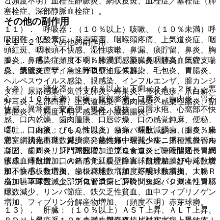
と）。
（頻度不明）血栓性静脈炎、網状皮斑、血栓症／塞栓症（肺
塞栓症、深部静脈血栓症）。
その他の副作用
１１）． 呼吸器：（１０％以上）咳嗽、（１０％未満）呼
吸困難、低酸素症、発声障害、咽喉頭疼痛、上気道炎症、咽
１１．２． その他の副作用
頭紅斑、咽喉頭不快感、湿性咳嗽、鼻漏、痰貯留、鼻炎、胸
１）． 感染症：（１０％未満）感染、鼻咽頭炎、気管支
膜炎、鼻痛、（頻度不明）肺浸潤、肺臓炎、肺高血圧症、喘
炎、膀胱炎、サイトメガロウイルス感染、毛包炎、胃腸炎、
息、気管支痙攣、急性呼吸窮迫症候群。
ヘルペスウイルス感染、眼感染、インフルエンザ、膣カンジ
１２）． 消化器：（１０％以上）下痢（２４．２％）、悪
ダ症、尿路感染、気管支肺炎、蜂巣炎、帯状疱疹、爪白癬、
心、（１０％未満）腹痛、腹部膨満、口唇炎、歯肉炎、胃不
外耳炎、足部白癬、上気道感染、歯肉感染、感染性腸炎、副
快感、異常便、変色便、胃炎、痔核、口唇水疱、心窩部不快
鼻腔炎、（頻度不明）感染性小腸結腸炎。
感、口内乾燥、歯肉腫脹、口唇乾燥、口の感覚鈍麻、便秘、
２）． 血液：（１０％以上）リンパ球数減少、（１０％未
嘔吐、口内炎、びらん性胃炎、歯痛、裂肛、齲歯、腸炎、腸
満）網状赤血球数減少、発熱性好中球減少症、播種性血管内
憩室、消化不良、胃潰瘍、歯肉痛、裂孔ヘルニア、鼡径ヘル
凝固、ＣＤ４リンパ球数増加、プロトロンビン時間延長、網
ニア、歯周炎、肛門周囲痛、逆流性食道炎、唾液腺痛、胃異
状赤血球数増加、ＡＰＴＴ延長、白血球数増加、好中球数増
形成、痔出血、口の錯感覚、腹壁障害、口腔粘膜びらん、腹
加、血小板数増加、リンパ球数増加、好酸球数増加、ＩＮＲ
部不快感、食道炎、歯根嚢胞、（頻度不明）粘膜炎、大腸
増加、単球数減少、プロトロンビン時間短縮、ＣＤ４リンパ
炎、嚥下障害、上部消化管潰瘍、膵炎、タンパク漏出性胃腸
球数減少、リンパ節症、鉄欠乏性貧血、血中フィブリノゲン
症。
増加、フィブリン分解産物増加、（頻度不明）赤芽球癆。
１３）． 肝臓：（１０％以上）ＡＳＴ上昇、ＡＬＴ上昇、