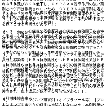
１．７参照〕。
れ８１％及び８２％低下し、ＣＹＰ３Ａ４誘導作用の強い薬
剤との併用は推奨されないため、ＣＹＰ３Ａ４誘導剤を処方
９．１．４． 血小板機能を抑制する薬剤投与中あるいは抗
する場合、誘導作用のない又は低い代替薬を考慮すること
凝固剤投与中の患者：出血傾向を増強するおそれがある
（これらの薬剤等がＣＹＰ３Ａ４を誘導し、本剤の血中濃度
〔８．２、１１．１．２参照〕。
を低下させる可能性がある）］。
９．１．５． 心疾患の既往歴又は心疾患の危険因子を有す
３）． 制酸剤＜ＰＰＩ・Ｈ２ブロッカー以外＞（水酸化ア
る患者：心臓の副作用（急性心不全、うっ血性心不全、心筋
ルミニウム・水酸化マグネシウム含有製剤）［本剤と制酸剤
症、拡張機能障害、駆出率低下、左室機能不全及び致死的心
の同時投与は避けること、制酸剤の投与が必要な場合には、
筋梗塞等）が発現するおそれがある。
本剤投与の少なくとも２時間前又は２時間後に投与すること
（本剤の吸収が抑制され、血中濃度が低下する可能性があ
９．１．６． Ｂ型肝炎ウイルスキャリアの患者又はＢ型肝
る）］。
炎既往感染者（ＨＢｓ抗原陰性かつＨＢｃ抗体陽性又はＨＢ
ｓ抗原陰性かつＨＢｓ抗体陽性）：本剤の投与開始後は継続
４）． Ｈ２受容体拮抗剤（ファモチジン等）［Ｈ２受容体
して肝機能検査や肝炎ウイルスマーカーのモニタリングを行
拮抗剤との併用は推奨されないため、本剤投与中は、これら
うなど、Ｂ型肝炎ウイルス再活性化の徴候や症状の発現に注
の薬剤に替えて制酸剤の投与を考慮すること、ファモチジン
意すること。Ｂｃｒ−Ａｂｌチロシンキナーゼ阻害剤の投与
投与１０時間後に本剤を投与したときの本剤のＣｍａｘ及び
によりＢ型肝炎ウイルスの再活性化があらわれることがある
ＡＵＣはそれぞれ６３％及び６１％低下した（本剤の吸収が
〔８．５、１１．１．４参照〕。
抑制され、血中濃度が低下する可能性がある）］。
（肝機能障害患者）
５）． プロトンポンプ阻害剤（オメプラゾール等）［プロ
トンポンプ阻害剤との併用は推奨されないため、本剤投与中