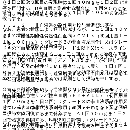
（１）． 慢性期
を１日２回、３回目の発現時は１回４０ｍｇを１日２回で治
療を再開する、D白血病に関連する場合は、１回９０ｍｇを
通常、成人にはダサチニブとして１日１回１００ｍｇを経口
１日２回までの増量を考慮する。
投与する。
７．３．２． 非血液系の副作用と投与量調節の基準
なお、患者の状態により適宜増減するが、１日１回１４０ｍ
ｇまで増量できる。
１）． 慢性期慢性骨髄性白血病＜ＣＭＬ＞（初回用量１日
１回１００ｍｇ）：グレード３の非血液系副作用又はグレー
（２）． 移行期又は急性期
ド４の非血液系副作用；@グレード１以下又はベースライン
に回復するまで休薬する、A１日１回８０ｍｇで治療を再開
通常、成人にはダサチニブとして１回７０ｍｇを１日２回経
する、B再び同じ副作用（グレード３又は４）が発現した場
口投与する。
合には、初発の慢性期ＣＭＬ患者では@へ戻り、１日１回５
０ｍｇで治療を再開し、イマチニブに効果不十分又は忍容性
なお、患者の状態により適宜増減するが、１回９０ｍｇを１
のない慢性期ＣＭＬ患者では原則として投与を中止する。
日２回まで増量できる。
２）． 移行期ＣＭＬ、急性期ＣＭＬ又はフィラデルフィア
〈再発又は難治性のフィラデルフィア染色体陽性急性リンパ
染色体陽性急性リンパ性白血病（Ｐｈ＋ＡＬＬ）（初回用量
性白血病〉
１回７０ｍｇを１日２回）：グレード３の非血液系副作用又
通常、成人にはダサチニブとして１回７０ｍｇを１日２回経
はグレード４の非血液系副作用；@グレード１以下又はベー
口投与する。
スラインに回復するまで休薬する、A１回５０ｍｇを１日２
回で治療を再開する、B再び同じ副作用（グレード３又は
なお、患者の状態により適宜増減するが、１回９０ｍｇを１
４）が発現した場合には、原則として投与を中止する。