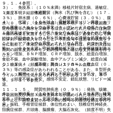
９．１．４参照〕。
３）． 免疫系：（１０％未満）移植片対宿主病、過敏症、
１１．１．３． 体液貯留（胸水（乳び胸を含む）（１７．
（頻度不明）結節性紅斑。
３％）、肺水腫（０．６％）、心嚢液貯留（３．０％）、腹
４）． 代謝：（１０％以上）電解質異常（リン異常、カリ
水（０．３％）、全身性浮腫（頻度不明）等）：呼吸困難、
ウム異常、＊カルシウム異常［＊：グレード３の低カルシウ
乾性咳嗽等の胸水を示唆する症状が認められた場合には胸部
ム血症又はグレード４の低カルシウム血症があらわれた場合
Ｘ線の検査を実施すること。重篤な胸水は、必要に応じて胸
には、経口のカルシウム剤を投与するなど適切な処置を行う
腔穿刺、酸素吸入を行うこと。本剤投与中は患者の状態を十
こと］、マグネシウム異常、ナトリウム異常、クロール異
分に観察し、体液貯留が認められた場合には、利尿剤又は短
常）、（１０％未満）甲状腺機能低下症、血中甲状腺刺激ホ
期間の副腎皮質ホルモン剤の投与等の適切な支持療法を行う
ルモン増加、ＢＮＰ増加、ＣＲＰ増加、脱水、総蛋白増加、
こと。
食欲不振、血中尿酸増加、血中アルブミン減少、総蛋白減
１１．１．４． 感染症：肺炎（１．８％）、敗血症（０．
少、糖尿病、（頻度不明）高コレステロール血症。
３％）等の感染症があらわれることがある。また、Ｂ型肝炎
５）． 精神：（１０％未満）不眠症、抑うつ気分、無感
ウイルス再活性化があらわれることがある〔８．３、８．
情、（頻度不明）不安、感情不安定、錯乱状態、リビドー減
５、９．１．６参照〕。
退。
１１．１．５． 間質性肺疾患（０．９％）：発熱、咳嗽、
６）． 神経系：（１０％以上）頭痛、（１０％未満）味覚
呼吸困難及び胸部Ｘ線検査異常等が認められた場合には投与
異常、浮動性めまい、意識消失、傾眠、肋間神経痛、感覚鈍
を中止し、副腎皮質ホルモン剤の投与等の適切な処置を行う
麻、振戦、手根管症候群、体位性めまい、頚椎症性神経炎、
こと。
頚腕症候群、片頭痛、脳腫瘤、大脳石灰化、（頻度不明）失