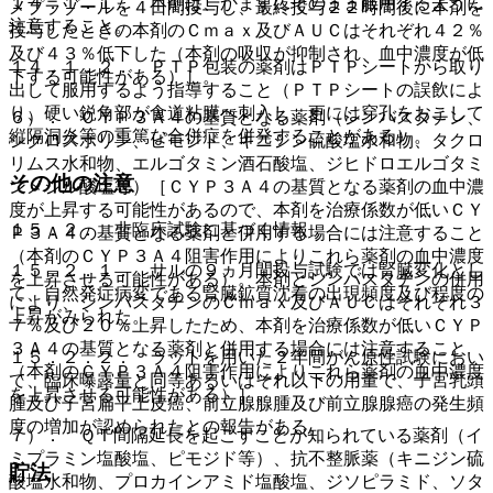
１４．１．１． 本剤は、かまずにそのまま服用するように
メプラゾールを４日間投与し、最終投与２２時間後に本剤を
注意すること。
投与したときの本剤のＣｍａｘ及びＡＵＣはそれぞれ４２％
及び４３％低下した（本剤の吸収が抑制され、血中濃度が低
１４．１．２． ＰＴＰ包装の薬剤はＰＴＰシートから取り
下する可能性がある）］。
出して服用するよう指導すること（ＰＴＰシートの誤飲によ
り、硬い鋭角部が食道粘膜へ刺入し、更には穿孔をおこして
６）． ＣＹＰ３Ａ４の基質となる薬剤（シンバスタチン、
縦隔洞炎等の重篤な合併症を併発することがある）。
シクロスポリン、ピモジド、キニジン硫酸塩水和物、タクロ
リムス水和物、エルゴタミン酒石酸塩、ジヒドロエルゴタミ
その他の注意
ンメシル酸塩等）［ＣＹＰ３Ａ４の基質となる薬剤の血中濃
度が上昇する可能性があるので、本剤を治療係数が低いＣＹ
１５．２． 非臨床試験に基づく情報
Ｐ３Ａ４の基質となる薬剤と併用する場合には注意すること
（本剤のＣＹＰ３Ａ４阻害作用によりこれら薬剤の血中濃度
１５．２．１． サルの９ヵ月間投与試験では腎臓変化とし
を上昇させる可能性がある）。本剤とシンバスタチンの併用
て、自然発症病変である腎臓鉱質沈着の出現頻度及び程度の
により、シンバスタチンのＣｍａｘ及びＡＵＣはそれぞれ３
上昇がみられた。
７％及び２０％上昇したため、本剤を治療係数が低いＣＹＰ
３Ａ４の基質となる薬剤と併用する場合には注意すること
１５．２．２． ラットを用いた２年間がん原性試験におい
（本剤のＣＹＰ３Ａ４阻害作用によりこれら薬剤の血中濃度
て、臨床曝露量と同等あるいはそれ以下の用量で、子宮乳頭
を上昇させる可能性がある）］。
腫及び子宮扁平上皮癌、前立腺腺腫及び前立腺腺癌の発生頻
度の増加が認められたとの報告がある。
７）． ＱＴ間隔延長を起こすことが知られている薬剤（イ
ミプラミン塩酸塩、ピモジド等）、抗不整脈薬（キニジン硫
貯法
酸塩水和物、プロカインアミド塩酸塩、ジソピラミド、ソタ