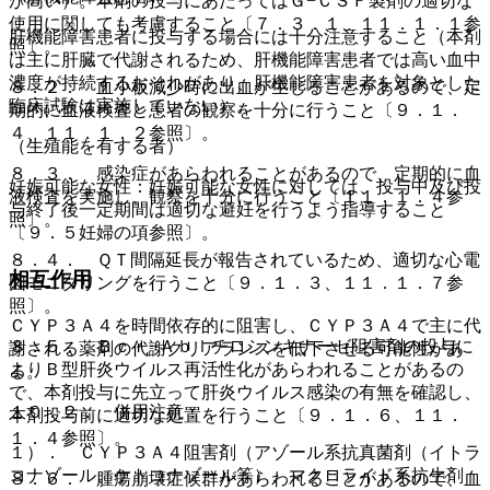
が高い）。本剤の投与にあたってはＧ−ＣＳＦ製剤の適切な
使用に関しても考慮すること〔７．３．１、１１．１．１参
肝機能障害患者に投与する場合には十分注意すること（本剤
照〕。
は主に肝臓で代謝されるため、肝機能障害患者では高い血中
濃度が持続するおそれがあり、肝機能障害患者を対象とした
８．２． 血小板減少時に出血が生じることがあるので、定
臨床試験は実施していない）。
期的に血液検査と患者の観察を十分に行うこと〔９．１．
４、１１．１．２参照〕。
（生殖能を有する者）
８．３． 感染症があらわれることがあるので、定期的に血
妊娠可能な女性：妊娠可能な女性に対しては、投与中及び投
液検査を実施し、観察を十分に行うこと〔１１．１．４参
与終了後一定期間は適切な避妊を行うよう指導すること
照〕。
〔９．５妊婦の項参照〕。
８．４． ＱＴ間隔延長が報告されているため、適切な心電
相互作用
図モニタリングを行うこと〔９．１．３、１１．１．７参
照〕。
ＣＹＰ３Ａ４を時間依存的に阻害し、ＣＹＰ３Ａ４で主に代
８．５． Ｂｃｒ−Ａｂｌチロシンキナーゼ阻害剤の投与に
謝される薬剤の代謝クリアランスを低下させる可能性があ
よりＢ型肝炎ウイルス再活性化があらわれることがあるの
る。
で、本剤投与に先立って肝炎ウイルス感染の有無を確認し、
１０．２． 併用注意：
本剤投与前に適切な処置を行うこと〔９．１．６、１１．
１．４参照〕。
１）． ＣＹＰ３Ａ４阻害剤（アゾール系抗真菌剤（イトラ
コナゾール、ケトコナゾール等）、マクロライド系抗生剤
８．６． 腫瘍崩壊症候群があらわれることがあるので、血