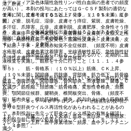
ラデルフィア染色体陽性急性リンパ性白血病の患者での頻度
滞、肝炎。
が高い）。本剤の投与にあたってはＧ−ＣＳＦ製剤の適切な
１４）． 皮膚：（１０％以上）発疹、（１０％未満）紅
使用に関しても考慮すること〔７．３．１、１１．１．１参
斑、ざ瘡、脱毛症、湿疹、皮膚そう痒症、紫斑、皮膚乾燥、
照〕。
多汗症、爪障害、丘疹、皮膚剥脱、皮膚肥厚、全身性そう痒
８．２． 血小板減少時に出血が生じることがあるので、定
症、蕁麻疹、皮膚色素脱失、皮膚嚢腫、皮膚炎、皮脂欠乏性
期的に血液検査と患者の観察を十分に行うこと〔９．１．
湿疹、結節性紅斑、毛髪変色、脂漏性皮膚炎、皮膚潰瘍、皮
４、１１．１．２参照〕。
下結節、手掌・足底発赤知覚不全症候群、（頻度不明）皮膚
水疱形成、皮膚色素沈着障害、光線過敏性反応、急性熱性好
８．３． 感染症があらわれることがあるので、定期的に血
中球性皮膚症、脂肪織炎、手足症候群。
液検査を実施し、観察を十分に行うこと〔１１．１．４参
照〕。
１５）． 筋・骨格系：（１０％以上）筋痛、ＣＫ上昇、
（１０％未満）関節痛、四肢痛、背部痛、筋力低下、筋骨格
８．４． ＱＴ間隔延長が報告されているため、適切な心電
硬直、側腹部痛、関節腫脹、骨関節炎、滑液嚢腫、腱痛、Ｃ
図モニタリングを行うこと〔９．１．３、１１．１．７参
Ｋ減少、筋痙縮、頚部痛、筋骨格痛、変形性脊椎炎、滑膜
照〕。
炎、顎関節症候群、腱鞘炎、椎間板突出、骨痛、（頻度不
明）筋肉炎症、横紋筋融解、腱炎、投与中止に伴う筋骨格系
８．５． Ｂｃｒ−Ａｂｌチロシンキナーゼ阻害剤の投与に
疼痛。
よりＢ型肝炎ウイルス再活性化があらわれることがあるの
で、本剤投与に先立って肝炎ウイルス感染の有無を確認し、
１６）． 腎臓：（１０％未満）血尿、蛋白尿、夜間頻尿、
本剤投与前に適切な処置を行うこと〔９．１．６、１１．
クレアチニン上昇、血中尿素増加、頻尿、血中クレアチニン
１．４参照〕。
減少。