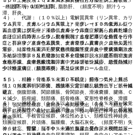
３）． 免疫系：（１０％未満）移植片対宿主病、過敏症、
ＬＤＨ上昇、（１０％未満）胆嚢炎、ビリルビン上昇、Ａｌ
（頻度不明）結節性紅斑。
−Ｐ上昇、γ−ＧＴＰ上昇、脂肪肝、（頻度不明）胆汁うっ
滞、肝炎。
４）． 代謝：（１０％以上）電解質異常（リン異常、カリ
ウム異常、＊カルシウム異常［＊：グレード３の低カルシウ
１４）． 皮膚：（１０％以上）発疹、（１０％未満）紅
ム血症又はグレード４の低カルシウム血症があらわれた場合
斑、ざ瘡、脱毛症、湿疹、皮膚そう痒症、紫斑、皮膚乾燥、
には、経口のカルシウム剤を投与するなど適切な処置を行う
多汗症、爪障害、丘疹、皮膚剥脱、皮膚肥厚、全身性そう痒
こと］、マグネシウム異常、ナトリウム異常、クロール異
症、蕁麻疹、皮膚色素脱失、皮膚嚢腫、皮膚炎、皮脂欠乏性
常）、（１０％未満）甲状腺機能低下症、血中甲状腺刺激ホ
湿疹、結節性紅斑、毛髪変色、脂漏性皮膚炎、皮膚潰瘍、皮
ルモン増加、ＢＮＰ増加、ＣＲＰ増加、脱水、総蛋白増加、
下結節、手掌・足底発赤知覚不全症候群、（頻度不明）皮膚
食欲不振、血中尿酸増加、血中アルブミン減少、総蛋白減
水疱形成、皮膚色素沈着障害、光線過敏性反応、急性熱性好
少、糖尿病、（頻度不明）高コレステロール血症。
中球性皮膚症、脂肪織炎、手足症候群。
５）． 精神：（１０％未満）不眠症、抑うつ気分、無感
１５）． 筋・骨格系：（１０％以上）筋痛、ＣＫ上昇、
情、（頻度不明）不安、感情不安定、錯乱状態、リビドー減
（１０％未満）関節痛、四肢痛、背部痛、筋力低下、筋骨格
退。
硬直、側腹部痛、関節腫脹、骨関節炎、滑液嚢腫、腱痛、Ｃ
Ｋ減少、筋痙縮、頚部痛、筋骨格痛、変形性脊椎炎、滑膜
６）． 神経系：（１０％以上）頭痛、（１０％未満）味覚
炎、顎関節症候群、腱鞘炎、椎間板突出、骨痛、（頻度不
異常、浮動性めまい、意識消失、傾眠、肋間神経痛、感覚鈍
明）筋肉炎症、横紋筋融解、腱炎、投与中止に伴う筋骨格系
麻、振戦、手根管症候群、体位性めまい、頚椎症性神経炎、
疼痛。
頚腕症候群、片頭痛、脳腫瘤、大脳石灰化、（頻度不明）失
神、健忘、痙攣、脳卒中、一過性脳虚血発作、末梢性ニュー
１６）． 腎臓：（１０％未満）血尿、蛋白尿、夜間頻尿、
ロパチー、視神経炎。
クレアチニン上昇、血中尿素増加、頻尿、血中クレアチニン