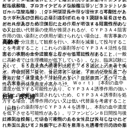
酸塩水和物、プロカインアミド塩酸塩、ジソピラミド、ソタ
ビル硫酸塩、ネルフィナビルメシル酸塩等）、エンシトレル
ロール塩酸塩等）［ＱＴ間隔延長作用を増強する可能性があ
ビル フマル酸）、グレープフルーツジュース［本剤とケト
る（本剤及びこれらの薬剤はいずれもＱＴ間隔を延長させる
コナゾールの併用により、本剤のＣｍａｘ及びＡＵＣはそれ
おそれがあるため、併用により作用が増強する可能性があ
ぞれ４倍及び５倍増加したため、ＣＹＰ３Ａ４阻害作用のな
る）］。
い又は低い代替薬の使用が推奨されるが、ＣＹＰ３Ａ４阻害
作用の強い薬剤との併用が避けられない場合は、有害事象の
高齢者
発現に十分注意して観察を行い、本剤を減量して投与するこ
とを考慮すること（これらの薬剤等がＣＹＰ３Ａ４活性を阻
患者の状態を十分に観察しながら慎重に投与すること（一般
害し、本剤の血中濃度を上昇させる可能性がある）］。
に高齢者では生理機能が低下している）。なお、臨床試験に
２）． ＣＹＰ３Ａ４誘導剤（デキサメタゾン、フェニトイ
おいて、６５歳未満の患者と比較し、６５歳以上の患者で胸
ン、カルバマゼピン、リファンピシン、フェノバルビタール
水、呼吸困難、疲労、食欲障害、咳嗽、下部消化管出血、心
等）、セイヨウオトギリソウ＜セント・ジョーンズ・ワート
嚢液貯留、体重減少、浮動性めまい、腹部膨満、及びうっ血
＞含有食品（Ｓｔ．Ｊｏｈｎ’ｓ Ｗｏｒｔ）［本剤の血中
性心不全の発現頻度が高かった。
濃度が低下する可能性があり、ＣＹＰ３Ａ４誘導作用の強い
薬剤との併用は推奨されないため、ＣＹＰ３Ａ４誘導剤を処
妊婦・授乳婦
方する場合、誘導作用のない又は低い代替薬を考慮すること
（これらの薬剤等がＣＹＰ３Ａ４を誘導し、本剤の血中濃度
（妊婦）
を低下させる可能性がある）。リファンピシン８日間投与後
妊婦又は妊娠している可能性のある女性には投与しないこと
に本剤を投与した場合、本剤のＣｍａｘ及びＡＵＣはそれぞ
（外国において、妊娠中に本剤を服用した患者で、児の奇形
れ８１％及び８２％低下し、ＣＹＰ３Ａ４誘導作用の強い薬