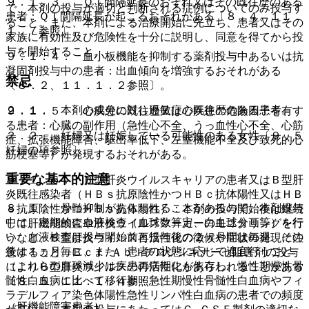
９．１．３． ＱＴ間隔延長のおそれ又はその既往歴のある
で、本剤の投与が適切と判断される症例についてのみ投与す
患者：ＱＴ間隔延長が起こるおそれがある〔８．４、１１．
ること。また、本剤による治療開始に先立ち、患者又はその
１．７参照〕。
家族に有効性及び危険性を十分に説明し、同意を得てから投
与を開始すること。
９．１．４． 血小板機能を抑制する薬剤投与中あるいは抗
凝固剤投与中の患者：出血傾向を増強するおそれがある
禁忌
〔８．２、１１．１．２参照〕。
２．１． 本剤の成分に対し過敏症の既往歴のある患者。
９．１．５． 心疾患の既往歴又は心疾患の危険因子を有す
る患者：心臓の副作用（急性心不全、うっ血性心不全、心筋
２．２． 妊婦又は妊娠している可能性のある女性〔９．５
症、拡張機能障害、駆出率低下、左室機能不全及び致死的心
妊婦の項参照〕。
筋梗塞等）が発現するおそれがある。
重要な基本的注意
９．１．６． Ｂ型肝炎ウイルスキャリアの患者又はＢ型肝
炎既往感染者（ＨＢｓ抗原陰性かつＨＢｃ抗体陽性又はＨＢ
８．１． 骨髄抑制があらわれることがあるので、本剤投与
ｓ抗原陰性かつＨＢｓ抗体陽性）：本剤の投与開始後は継続
中は、定期的に血液検査（血球数算定、白血球分画等）を行
して肝機能検査や肝炎ウイルスマーカーのモニタリングを行
い、血液検査は投与開始前と投与後の２ヵ月間は毎週、その
うなど、Ｂ型肝炎ウイルス再活性化の徴候や症状の発現に注
後は１ヵ月毎に、また、患者の状態に応じて適宜行うこと
意すること。Ｂｃｒ−Ａｂｌチロシンキナーゼ阻害剤の投与
（これらの血球減少は疾患の病期にも依存し、慢性期慢性骨
によりＢ型肝炎ウイルスの再活性化があらわれることがある
髄性白血病に比べて移行期・急性期慢性骨髄性白血病やフィ
〔８．５、１１．１．４参照〕。
ラデルフィア染色体陽性急性リンパ性白血病の患者での頻度
（肝機能障害患者）