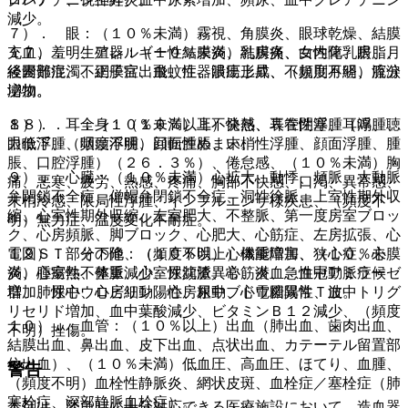
減少。
７）． 眼：（１０％未満）霧視、角膜炎、眼球乾燥、結膜
充血、羞明、アレルギー性結膜炎、結膜炎、白内障、眼脂、
１７）． 生殖器：（１０％未満）乳房痛、女性化乳房、月
後嚢部混濁、網膜症、飛蚊症、眼圧上昇、（頻度不明）流涙
経困難症、不正子宮出血、性器潰瘍形成、不規則月経、腟分
増加。
泌物。
８）． 耳：（１０％未満）耳不快感、耳管閉塞、耳鳴、聴
１８）． 全身：（１０％以上）発熱、表在性浮腫（浮腫、
力低下、（頻度不明）回転性めまい。
眼瞼浮腫、咽頭浮腫、顔面腫脹、末梢性浮腫、顔面浮腫、腫
脹、口腔浮腫）（２６．３％）、倦怠感、（１０％未満）胸
９）． 心臓：（１０％未満）心拡大、動悸、頻脈、大動脈
痛、悪寒、疲労、熱感、疼痛、胸部不快感、口渇、異常感、
弁閉鎖不全症、僧帽弁閉鎖不全症、洞性徐脈、上室性期外収
末梢冷感、限局性浮腫、インフルエンザ様疾患、（頻度不
縮、心室性期外収縮、左室肥大、不整脈、第一度房室ブロッ
明）無力症、温度変化不耐症。
ク、心房頻脈、脚ブロック、心肥大、心筋症、左房拡張、心
電図ＳＴ部分下降、（頻度不明）心機能障害、狭心症、心膜
１９）． その他：（１０％以上）体重増加、（１０％未
炎、心室性不整脈、心室性頻脈、心筋炎、急性冠動脈症候
満）腫瘍熱、体重減少、尿沈渣異常、潜血、血中アミラーゼ
群、肺性心、心房細動、心房粗動、心電図異常Ｔ波。
増加、尿中ウロビリン陽性、尿中ブドウ糖陽性、血中トリグ
リセリド増加、血中葉酸減少、ビタミンＢ１２減少、（頻度
１０）． 血管：（１０％以上）出血（肺出血、歯肉出血、
不明）挫傷。
結膜出血、鼻出血、皮下出血、点状出血、カテーテル留置部
位出血）、（１０％未満）低血圧、高血圧、ほてり、血腫、
警告
（頻度不明）血栓性静脈炎、網状皮斑、血栓症／塞栓症（肺
塞栓症、深部静脈血栓症）。
本剤は、緊急時に十分対応できる医療施設において、造血器