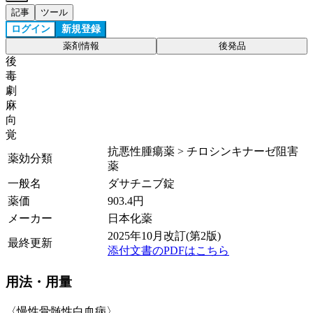
記事
ツール
ログイン
新規登録
薬剤情報
後発品
後
毒
劇
麻
向
覚
抗悪性腫瘍薬 > チロシンキナーゼ阻害
薬効分類
薬
一般名
ダサチニブ錠
薬価
903.4
円
メーカー
日本化薬
2025年10月改訂(第2版)
最終更新
添付文書のPDFはこちら
用法・用量
〈慢性骨髄性白血病〉