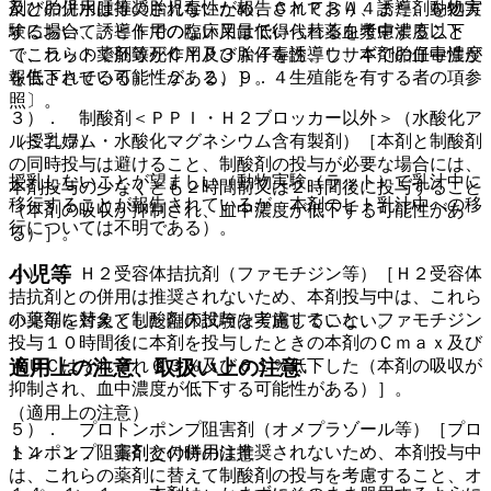
及び胎児水腫等の胎児毒性が報告されており、また、動物実
剤との併用は推奨されないため、ＣＹＰ３Ａ４誘導剤を処方
験において、ヒトでの臨床用量で得られる血漿中濃度以下
する場合、誘導作用のない又は低い代替薬を考慮すること
で、ラットで胚致死作用及び胎仔毒性、ウサギで胎仔毒性が
（これらの薬剤等がＣＹＰ３Ａ４を誘導し、本剤の血中濃度
報告されている）〔２．２、９．４生殖能を有する者の項参
を低下させる可能性がある）］。
照〕。
３）． 制酸剤＜ＰＰＩ・Ｈ２ブロッカー以外＞（水酸化ア
（授乳婦）
ルミニウム・水酸化マグネシウム含有製剤）［本剤と制酸剤
の同時投与は避けること、制酸剤の投与が必要な場合には、
授乳しないことが望ましい（動物実験（ラット）で乳汁中に
本剤投与の少なくとも２時間前又は２時間後に投与すること
移行することが報告されているが、本剤のヒト乳汁中への移
（本剤の吸収が抑制され、血中濃度が低下する可能性があ
行については不明である）。
る）］。
小児等
４）． Ｈ２受容体拮抗剤（ファモチジン等）［Ｈ２受容体
拮抗剤との併用は推奨されないため、本剤投与中は、これら
の薬剤に替えて制酸剤の投与を考慮すること、ファモチジン
小児等を対象とした臨床試験は実施していない。
投与１０時間後に本剤を投与したときの本剤のＣｍａｘ及び
適用上の注意、取扱い上の注意
ＡＵＣはそれぞれ６３％及び６１％低下した（本剤の吸収が
抑制され、血中濃度が低下する可能性がある）］。
（適用上の注意）
５）． プロトンポンプ阻害剤（オメプラゾール等）［プロ
トンポンプ阻害剤との併用は推奨されないため、本剤投与中
１４．１． 薬剤交付時の注意
は、これらの薬剤に替えて制酸剤の投与を考慮すること、オ