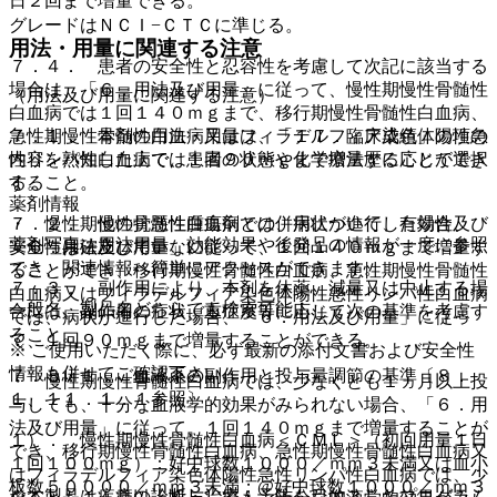
日２回まで増量できる。
グレードはＮＣＩ−ＣＴＣに準じる。
用法・用量に関連する注意
７．４． 患者の安全性と忍容性を考慮して次記に該当する
場合は、「６．用法及び用量」に従って、慢性期慢性骨髄性
（用法及び用量に関連する注意）
白血病では１回１４０ｍｇまで、移行期慢性骨髄性白血病、
７．１． 本剤の用法・用量は、「１７．臨床成績」の項の
急性期慢性骨髄性白血病又はフィラデルフィア染色体陽性急
内容を熟知した上で、患者の状態や化学療法歴に応じて選択
性リンパ性白血病では１回９０ｍｇまで増量することができ
すること。
る。
薬剤情報
７．２． 他の抗悪性腫瘍剤との併用について、有効性及び
・ 慢性期慢性骨髄性白血病では、病状が進行した場合、
薬剤写真、用法用量、効能効果や後発品の情報が一度に参照
安全性は確立していない。
「６．用法及び用量」に従って、１回１４０ｍｇまで増量す
でき、関連情報へ簡単にアクセスができます。
ることができ、移行期慢性骨髄性白血病、急性期慢性骨髄性
７．３． 副作用により、本剤を休薬、減量又は中止する場
白血病又はフィラデルフィア染色体陽性急性リンパ性白血病
一般名、製品名どちらでも検索可能！
合には、副作用の症状、重症度等に応じて次の基準を考慮す
では、病状が進行した場合、「６．用法及び用量」に従っ
ること。
て、１回９０ｍｇまで増量することができる。
※ ご使用いただく際に、必ず最新の添付文書および安全性
情報も併せてご確認下さい。
７．３．１． 血液系の副作用と投与量調節の基準〔８．
・ 慢性期慢性骨髄性白血病では、少なくとも１ヵ月以上投
１、１１．１．１参照〕
与しても、十分な血液学的効果がみられない場合、「６．用
法及び用量」に従って、１回１４０ｍｇまで増量することが
１）． 慢性期慢性骨髄性白血病＜ＣＭＬ＞（初回用量１日
でき、移行期慢性骨髄性白血病、急性期慢性骨髄性白血病又
１回１００ｍｇ）：好中球数１０００／ｍｍ３未満又は血小
はフィラデルフィア染色体陽性急性リンパ性白血病では、少
板数５００００／ｍｍ３未満；@好中球数１０００／ｍｍ３
※本製品は疾病の診断・治療・予防を目的としたプログラム