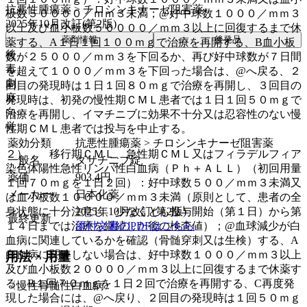
抗悪性腫瘍薬 > チロシンキナーゼ阻害薬
板数５００００／ｍｍ３未満；@好中球数１０００／ｍｍ３
2025年10月改訂(第2版)
以上及び血小板数５００００／ｍｍ３以上に回復するまで休
薬剤情報
後発品
薬する、A１日１回１００ｍｇで治療を再開する、B血小板
後
数が２５０００／ｍｍ３を下回るか、再び好中球数が７日間
毒
を超えて１０００／ｍｍ３を下回った場合は、@へ戻る、２
劇
回目の発現時は１日１回８０ｍｇで治療を再開し、３回目の
麻
発現時は、初発の慢性期ＣＭＬ患者では１日１回５０ｍｇで
向
治療を再開し、イマチニブに効果不十分又は忍容性のない慢
覚
性期ＣＭＬ患者では投与を中止する。
薬効分類
抗悪性腫瘍薬 > チロシンキナーゼ阻害薬
２）． 移行期ＣＭＬ、急性期ＣＭＬ又はフィラデルフィア
一般名
ダサチニブ錠
染色体陽性急性リンパ性白血病（Ｐｈ＋ＡＬＬ）（初回用量
薬価
903.4
円
１回７０ｍｇを１日２回）：好中球数５００／ｍｍ３未満又
メーカー
日本化薬
は血小板数１００００／ｍｍ３未満（原則として、患者の全
身状態に十分注意し、少なくとも投与開始（第１日）から第
2025年10月改訂(第2版)
最終更新
１４日までは治療を継続した後の検査値）；@血球減少が白
添付文書のPDFはこちら
血病に関連しているかを確認（骨髄穿刺又は生検）する、A
白血病に関連しない場合は、好中球数１０００／ｍｍ３以上
用法・用量
及び血小板数２００００／ｍｍ３以上に回復するまで休薬す
る、B１回７０ｍｇを１日２回で治療を再開する、C再度発
〈慢性骨髄性白血病〉
現した場合には、@へ戻り、２回目の発現時は１回５０ｍｇ