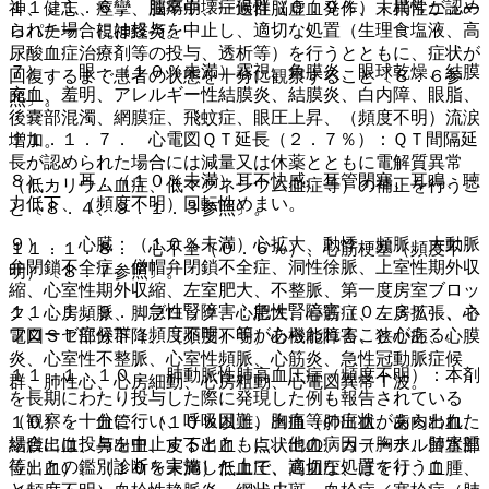
１１．１．６． 腫瘍崩壊症候群（０．９％）：異常が認め
神、健忘、痙攣、脳卒中、一過性脳虚血発作、末梢性ニュー
られた場合には投与を中止し、適切な処置（生理食塩液、高
ロパチー、視神経炎。
尿酸血症治療剤等の投与、透析等）を行うとともに、症状が
７）． 眼：（１０％未満）霧視、角膜炎、眼球乾燥、結膜
回復するまで患者の状態を十分に観察すること〔８．６参
充血、羞明、アレルギー性結膜炎、結膜炎、白内障、眼脂、
照〕。
後嚢部混濁、網膜症、飛蚊症、眼圧上昇、（頻度不明）流涙
１１．１．７． 心電図ＱＴ延長（２．７％）：ＱＴ間隔延
増加。
長が認められた場合には減量又は休薬とともに電解質異常
８）． 耳：（１０％未満）耳不快感、耳管閉塞、耳鳴、聴
（低カリウム血症、低マグネシウム血症等）の補正を行うこ
力低下、（頻度不明）回転性めまい。
と〔８．４、９．１．３参照〕。
９）． 心臓：（１０％未満）心拡大、動悸、頻脈、大動脈
１１．１．８． 心不全（０．６％）、心筋梗塞（頻度不
弁閉鎖不全症、僧帽弁閉鎖不全症、洞性徐脈、上室性期外収
明）〔８．７参照〕。
縮、心室性期外収縮、左室肥大、不整脈、第一度房室ブロッ
１１．１．９． 急性腎障害：急性腎障害（０．３％）、ネ
ク、心房頻脈、脚ブロック、心肥大、心筋症、左房拡張、心
フローゼ症候群（頻度不明）等があらわれることがある。
電図ＳＴ部分下降、（頻度不明）心機能障害、狭心症、心膜
炎、心室性不整脈、心室性頻脈、心筋炎、急性冠動脈症候
１１．１．１０． 肺動脈性肺高血圧症（頻度不明）：本剤
群、肺性心、心房細動、心房粗動、心電図異常Ｔ波。
を長期にわたり投与した際に発現した例も報告されている
（観察を十分に行い、呼吸困難、胸痛等の症状があらわれた
１０）． 血管：（１０％以上）出血（肺出血、歯肉出血、
場合には投与を中止するとともに、他の病因（胸水、肺水腫
結膜出血、鼻出血、皮下出血、点状出血、カテーテル留置部
等）との鑑別診断を実施した上で、適切な処置を行うこ
位出血）、（１０％未満）低血圧、高血圧、ほてり、血腫、