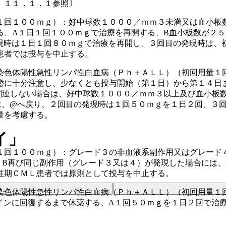
、１１．１．１参照〕
１回１００ｍｇ）：好中球数１０００／ｍｍ３未満又は血小板
る、A１日１回１００ｍｇで治療を再開する、B血小板数が２
現時は１日１回８０ｍｇで治療を再開し、３回目の発現時は、
患者では投与を中止する。
染色体陽性急性リンパ性白血病（Ｐｈ＋ＡＬＬ）（初回用量１
態に十分注意し、少なくとも投与開始（第１日）から第１４日
関連しない場合は、好中球数１０００／ｍｍ３以上及び血小板
は、@へ戻り、２回目の発現時は１回５０ｍｇを１日２回、３
量を考慮する。
イ」
１回１００ｍｇ）：グレード３の非血液系副作用又はグレード
、B再び同じ副作用（グレード３又は４）が発現した場合には
性期ＣＭＬ患者では原則として投与を中止する。
染色体陽性急性リンパ性白血病（Ｐｈ＋ＡＬＬ）（初回用量１
インに回復するまで休薬する、A１回５０ｍｇを１日２回で治