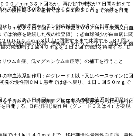
５０００／ｍｍ３を下回るか、再び好中球数が７日間を超えて
イルス再活性化があらわれることがある〔８．３、８．５、
初発の慢性期ＣＭＬ患者では１日１回５０ｍｇで治療を再開
中止し、副腎皮質ホルモン剤の投与等の適切な処置を行うこ
回７０ｍｇを１日２回）：好中球数５００／ｍｍ３未満又は血
までは治療を継続した後の検査値）；@血球減少が白血病に関
数２００００／ｍｍ３以上に回復するまで休薬する、B１回７
酸血症治療剤等の投与、透析等）を行うとともに、症状が回復
回目の発現時は１回４０ｍｇを１日２回で治療を再開する、D
カリウム血症、低マグネシウム血症等）の補正を行うこと
４の非血液系副作用；@グレード１以下又はベースラインに回
、初発の慢性期ＣＭＬ患者では@へ戻り、１日１回５０ｍｇで
回７０ｍｇを１日２回）：グレード３の非血液系副作用又はグ
察を十分に行い、呼吸困難、胸痛等の症状があらわれた場合に
療を再開する、B再び同じ副作用（グレード３又は４）が発現
血病では１回１４０ｍｇまで、移行期慢性骨髄性白血病、急性