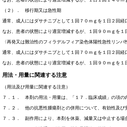
（２）． 移行期又は急性期
通常、成人にはダサチニブとして１回７０ｍｇを１日２回経
なお、患者の状態により適宜増減するが、１回９０ｍｇを１
〈再発又は難治性のフィラデルフィア染色体陽性急性リンパ
通常、成人にはダサチニブとして１回７０ｍｇを１日２回経
なお、患者の状態により適宜増減するが、１回９０ｍｇを１
用法・用量に関連する注意
（用法及び用量に関連する注意）
７．１． 本剤の用法・用量は、「１７．臨床成績」の項の
７．２． 他の抗悪性腫瘍剤との併用について、有効性及び
７．３． 副作用により、本剤を休薬、減量又は中止する場