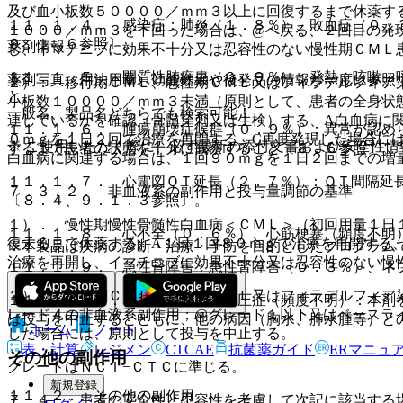
及び血小板数５００００／ｍｍ３以上に回復するまで休薬す
１１．１．４． 感染症：肺炎（１．８％）、敗血症（０．
１０００／ｍｍ３を下回った場合は、@へ戻る、２回目の発
９．１．６参照〕。
薬剤情報
し、イマチニブに効果不十分又は忍容性のない慢性期ＣＭＬ
１１．１．５． 間質性肺疾患（０．９％）：発熱、咳嗽、
薬剤写真、用法用量、効能効果や後発品の情報が一度に参照
２）． 移行期ＣＭＬ、急性期ＣＭＬ又はフィラデルフィア
と。
小板数１００００／ｍｍ３未満（原則として、患者の全身状
一般名、製品名どちらでも検索可能！
連しているかを確認（骨髄穿刺又は生検）する、A白血病に
１１．１．６． 腫瘍崩壊症候群（０．９％）：異常が認め
０ｍｇを１日２回で治療を再開する、C再度発現した場合に
※ ご使用いただく際に、必ず最新の添付文書および安全性情
するまで患者の状態を十分に観察すること〔８．６参照〕。
白血病に関連する場合は、１回９０ｍｇを１日２回までの増
１１．１．７． 心電図ＱＴ延長（２．７％）：ＱＴ間隔延
７．３．２． 非血液系の副作用と投与量調節の基準
〔８．４、９．１．３参照〕。
１）． 慢性期慢性骨髄性白血病＜ＣＭＬ＞（初回用量１日
１１．１．８． 心不全（０．６％）、心筋梗塞（頻度不明
復するまで休薬する、A１日１回８０ｍｇで治療を再開する
※本製品は疾病の診断・治療・予防を目的としたプログラム
治療を再開し、イマチニブに効果不十分又は忍容性のない慢
１１．１．９． 急性腎障害：急性腎障害（０．３％）、ネ
２）． 移行期ＣＭＬ、急性期ＣＭＬ又はフィラデルフィア
１１．１．１０． 肺動脈性肺高血圧症（頻度不明）：本剤
レード４の非血液系副作用；@グレード１以下又はベースラ
は投与を中止するとともに、他の病因（胸水、肺水腫等）と
ホーム
ノート
した場合には、原則として投与を中止する。
表・計算
レジメン
CTCAE
抗菌薬ガイド
ERマニュ
その他の副作用
グレードはＮＣＩ−ＣＴＣに準じる。
新規登録
１１．２． その他の副作用
７．４． 患者の安全性と忍容性を考慮して次記に該当する