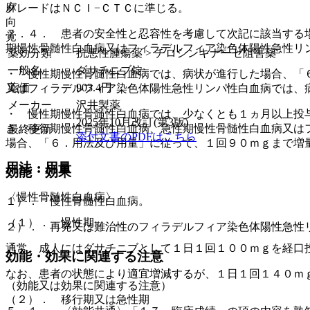
麻
グレードはＮＣＩ−ＣＴＣに準じる。
向
７．４． 患者の安全性と忍容性を考慮して次記に該当する
覚
期慢性骨髄性白血病又はフィラデルフィア染色体陽性急性リ
薬効分類
抗悪性腫瘍薬 > チロシンキナーゼ阻害薬
一般名
ダサチニブ錠
・ 慢性期慢性骨髄性白血病では、病状が進行した場合、「
薬価
903.4
円
又はフィラデルフィア染色体陽性急性リンパ性白血病では、
メーカー
沢井製薬
・ 慢性期慢性骨髄性白血病では、少なくとも１ヵ月以上投
2025年10月改訂(第3版)
き、移行期慢性骨髄性白血病、急性期慢性骨髄性白血病又は
最終更新
添付文書のPDFはこちら
場合、「６．用法及び用量」に従って、１回９０ｍｇまで増
用法・用量
効能・効果
〈慢性骨髄性白血病〉
１）． 慢性骨髄性白血病。
（１）． 慢性期
２）． 再発又は難治性のフィラデルフィア染色体陽性急性
通常、成人にはダサチニブとして１日１回１００ｍｇを経口
効能・効果に関連する注意
なお、患者の状態により適宜増減するが、１日１回１４０ｍ
（効能又は効果に関連する注意）
（２）． 移行期又は急性期