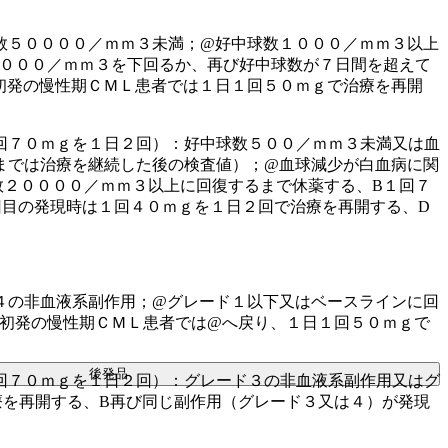
数５００００／ｍｍ３未満；@好中球数１０００／ｍｍ３以上
５０００／ｍｍ３を下回るか、再び好中球数が７日間を超えて
初発の慢性期ＣＭＬ患者では１日１回５０ｍｇで治療を再開
回７０ｍｇを１日２回）：好中球数５００／ｍｍ３未満又は血
までは治療を継続した後の検査値）；@血球減少が白血病に関
数２００００／ｍｍ３以上に回復するまで休薬する、B１回７
回目の発現時は１回４０ｍｇを１日２回で治療を再開する、D
４の非血液系副作用；@グレード１以下又はベースラインに回
、初発の慢性期ＣＭＬ患者では@へ戻り、１日１回５０ｍｇで
後発品
回７０ｍｇを１日２回）：グレード３の非血液系副作用又はグ
療を再開する、B再び同じ副作用（グレード３又は４）が発現