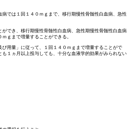
血病では１回１４０ｍｇまで、移行期慢性骨髄性白血病、急性
とができ、移行期慢性骨髄性白血病、急性期慢性骨髄性白血病
０ｍｇまで増量することができる。
及び用量」に従って、１回１４０ｍｇまで増量することがで
とも１ヵ月以上投与しても、十分な血液学的効果がみられない