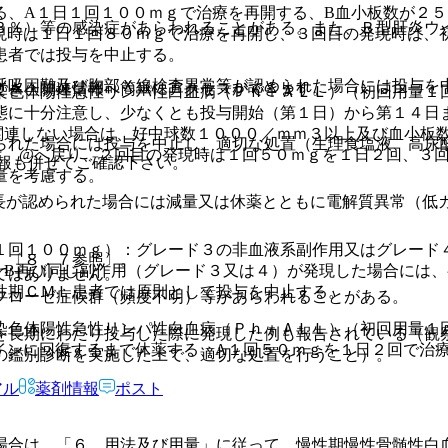
る、A１日１回１００ｍｇで治療を再開する、B血小板数が２
３％）等の感染症があらわれることがある。また、Ｂ型肝炎ウ
現時は１日１回８０ｍｇで治療を再開し、３回目の発現時は、
患者では投与を中止する。
呼吸困難及び胸部Ｘ線検査異常等が認められた場合には投与を
でき、関連情報へ簡単にアクセスができます。
染色体陽性急性リンパ性白血病（Ｐｈ＋ＡＬＬ）（初回用量１
態に十分注意し、少なくとも投与開始（第１日）から第１４日
関連しない場合は、好中球数１０００／ｍｍ３以上及び血小板
られた場合には投与を中止し、適切な処置（生理食塩液、高尿
は、@へ戻り、２回目の発現時は１回５０ｍｇを１日２回、３
報も併せてご確認下さい。
量を考慮する。
長が認められた場合には減量又は休薬とともに電解質異常（低
１回１００ｍｇ）：グレード３の非血液系副作用又はグレード
）〔８．７参照〕。
、B再び同じ副作用（グレード３又は４）が発現した場合には
ではありません。
性期ＣＭＬ患者では原則として投与を中止する。
フローゼ症候群（頻度不明）等があらわれることがある。
染色体陽性急性リンパ性白血病（Ｐｈ＋ＡＬＬ）（初回用量１
を長期にわたり投与した際に発現した例も報告されている（観
インに回復するまで休薬する、A１回５０ｍｇを１日２回で治
の鑑別診断を実施した上で、適切な処置を行うこと）。
アル
薬剤情報
ポスト
場合は、「６．用法及び用量」に従って、慢性期慢性骨髄性白