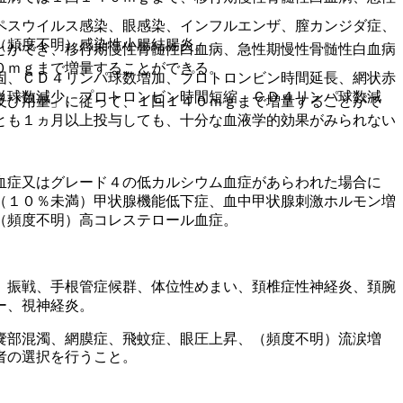
ペスウイルス感染、眼感染、インフルエンザ、膣カンジダ症、
（頻度不明）感染性小腸結腸炎。
とができ、移行期慢性骨髄性白血病、急性期慢性骨髄性白血病
０ｍｇまで増量することができる。
固、ＣＤ４リンパ球数増加、プロトロンビン時間延長、網状赤
単球数減少、プロトロンビン時間短縮、ＣＤ４リンパ球数減
及び用量」に従って、１回１４０ｍｇまで増量することがで
とも１ヵ月以上投与しても、十分な血液学的効果がみられない
血症又はグレード４の低カルシウム血症があらわれた場合に
（１０％未満）甲状腺機能低下症、血中甲状腺刺激ホルモン増
（頻度不明）高コレステロール血症。
、振戦、手根管症候群、体位性めまい、頚椎症性神経炎、頚腕
ー、視神経炎。
嚢部混濁、網膜症、飛蚊症、眼圧上昇、（頻度不明）流涙増
者の選択を行うこと。