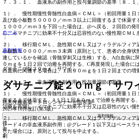
７．３．１． 血液系の副作用と投与量調節の基準〔８．１
１）． 慢性期慢性骨髄性白血病＜ＣＭＬ＞（初回用量１日
及び血小板数５００００／ｍｍ３以上に回復するまで休薬す
１０００／ｍｍ３を下回った場合は、@へ戻る、２回目の発
ホーム
し、イマチニブに効果不十分又は忍容性のない慢性期ＣＭＬ
２）． 移行期ＣＭＬ、急性期ＣＭＬ又はフィラデルフィア
薬剤情報
小板数１００００／ｍｍ３未満（原則として、患者の全身状
連しているかを確認（骨髄穿刺又は生検）する、A白血病に
０ｍｇを１日２回で治療を再開する、C再度発現した場合に
ダサチニブ錠２０ｍｇ「サワイ」
白血病に関連する場合は、１回９０ｍｇを１日２回までの増
７．３．２． 非血液系の副作用と投与量調節の基準
ダサチニブ錠２０ｍｇ「サワ
１）． 慢性期慢性骨髄性白血病＜ＣＭＬ＞（初回用量１日
復するまで休薬する、A１日１回８０ｍｇで治療を再開する
抗悪性腫瘍薬 > チロシンキナーゼ阻害薬
治療を再開し、イマチニブに効果不十分又は忍容性のない慢
2025年10月改訂(第3版)
薬剤情報
２）． 移行期ＣＭＬ、急性期ＣＭＬ又はフィラデルフィア
後
レード４の非血液系副作用；@グレード１以下又はベースラ
毒
した場合には、原則として投与を中止する。
劇