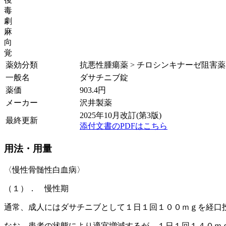
毒
劇
麻
向
覚
薬効分類
抗悪性腫瘍薬 > チロシンキナーゼ阻害薬
一般名
ダサチニブ錠
薬価
903.4
円
メーカー
沢井製薬
2025年10月改訂(第3版)
最終更新
添付文書のPDFはこちら
用法・用量
〈慢性骨髄性白血病〉
（１）． 慢性期
通常、成人にはダサチニブとして１日１回１００ｍｇを経口
なお、患者の状態により適宜増減するが、１日１回１４０ｍ