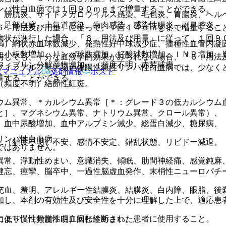
ンパ性白血病では１回９０ｍｇまで増量することができる。
、膀胱炎、サイトメガロウイルス感染、毛包炎、胃腸炎、ヘル
、足部白癬、上気道感染、歯肉感染、感染性腸炎、副鼻腔炎、
６．用法及び用量」に従って、１回１４０ｍｇまで増量するこ
病状が進行した場合、「６．用法及び用量」に従って、１回９
満）網状赤血球数減少、発熱性好中球減少症、播種性血管内凝
血小板数増加、リンパ球数増加、好酸球数増加、ＩＮＲ増加、
与しても、十分な血液学的効果がみられない場合、「６．用法
フィブリン分解産物増加、（頻度不明）赤芽球癆。
フィラデルフィア染色体陽性急性リンパ性白血病では、少なく
Rマニュアル
薬剤情報
ポスト
量することができる。
（頻度不明）結節性紅斑。
ウム異常、＊カルシウム異常［＊：グレード３の低カルシウム
と］、マグネシウム異常、ナトリウム異常、クロール異常）、
、血中尿酸増加、血中アルブミン減少、総蛋白減少、糖尿病、
リンパ性白血病。
、（頻度不明）不安、感情不安定、錯乱状態、リビドー減退。
ではありません。
異常、浮動性めまい、意識消失、傾眠、肋間神経痛、感覚鈍麻
健忘、痙攣、脳卒中、一過性脳虚血発作、末梢性ニューロパチ
充血、羞明、アレルギー性結膜炎、結膜炎、白内障、眼脂、後
知し、本剤の有効性及び安全性を十分に理解した上で、適応患
により慢性骨髄性白血病と診断された患者に使用すること。
力低下、（頻度不明）回転性めまい。