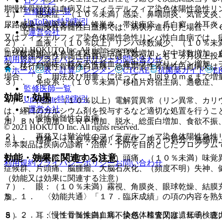
ログイン
期慢性骨髄性白血病又はフィラデルフィア染色体陽性急性リ
監修医師一覧
１）． 感染症：（１０％未満）感染、鼻咽頭炎、気管支炎
UpToDate特別割引
尿路感染、気管支肺炎、蜂巣炎、帯状疱疹、爪白癬、外耳炎
・ 慢性期慢性骨髄性白血病では、病状が進行した場合、「
運営会社
又はフィラデルフィア染色体陽性急性リンパ性白血病では、
２）． 血液：（１０％以上）リンパ球数減少、（１０％未
© 2021 HOKUTO Inc. All rights reserved.
血球数増加、ＡＰＴＴ延長、白血球数増加、好中球数増加、
・ 慢性期慢性骨髄性白血病では、少なくとも１ヵ月以上投
利用規約
プライバシーポリシー
お問い合わせ
少、リンパ節症、鉄欠乏性貧血、血中フィブリノゲン増加、
き、移行期慢性骨髄性白血病、急性期慢性骨髄性白血病又は
ホーム
表・計算
レジメン
CTCAE
抗菌薬ガイド
E
場合、「６．用法及び用量」に従って、１回９０ｍｇまで増
３）． 免疫系：（１０％未満）移植片対宿主病、過敏症、
監修医師一覧
効能・効果
UpToDate特別割引
４）． 代謝：（１０％以上）電解質異常（リン異常、カリ
運営会社
は、経口のカルシウム剤を投与するなど適切な処置を行うこ
１）． 慢性骨髄性白血病。
加、ＢＮＰ増加、ＣＲＰ増加、脱水、総蛋白増加、食欲不振
© 2021 HOKUTO Inc. All rights reserved.
２）． 再発又は難治性のフィラデルフィア染色体陽性急性
５）． 精神：（１０％未満）不眠症、抑うつ気分、無感情
※本製品は疾病の診断・治療・予防を目的としたプログラム
効能・効果に関連する注意
６）． 神経系：（１０％以上）頭痛、（１０％未満）味覚
利用規約
プライバシーポリシー
お問い合わせ
症候群、片頭痛、脳腫瘤、大脳石灰化、（頻度不明）失神、
（効能又は効果に関連する注意）
７）． 眼：（１０％未満）霧視、角膜炎、眼球乾燥、結膜
５．１． 〈効能共通〉「１７．臨床成績」の項の内容を熟
加。
５．２． 〈慢性骨髄性白血病〉染色体検査又は遺伝子検査
８）． 耳：（１０％未満）耳不快感、耳管閉塞、耳鳴、聴