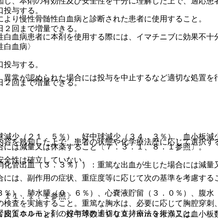
知し、本剤の有効性及び安全性を十分に理解した上で、適応患
口投与する。
により慢性骨髄性白血病と診断された患者に使用すること。
日２回まで増量できる。
性白血病患者に本剤を使用する際には、イマチニブに効果不十
性白血病〉
口投与する。
、異常が認められた場合には投与を中止するなど適切な処置を
日２回まで増量できる。
球減少（２１．５％）、好中球減少（３４．３％）、血小板減
内容を熟知した上で、患者の状態や化学療法歴に応じて選択す
合には減量又は休薬すること〔７．３．１、８．１参照〕。
安全性は確立していない。
消化管出血（３．３％））：重篤な出血が生じた場合には減量
合には、副作用の症状、重症度等に応じて次の基準を考慮する
３％）、肺水腫（０．６％）、心嚢液貯留（３．０％）、腹水
、１１．１．１参照〕
の検査を実施すること。重篤な胸水は、必要に応じて胸腔穿刺
腎皮質ホルモン剤の投与等の適切な支持療法を行うこと。
１回１００ｍｇ）：好中球数１０００／ｍｍ３未満又は血小板