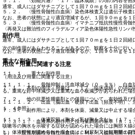
５．１． 〈効能共通〉「１７．臨床成績」の項の内容を熟
通常、成人にはダサチニブとして１回７０ｍｇを１日２回経
５．２． 〈慢性骨髄性白血病〉染色体検査又は遺伝子検査
なお、患者の状態により適宜増減するが、１回９０ｍｇを１
５．３． 〈慢性骨髄性白血病〉イマチニブ抵抗性慢性骨髄
〈再発又は難治性のフィラデルフィア染色体陽性急性リンパ
副作用
通常、成人にはダサチニブとして１回７０ｍｇを１日２回経
次の副作用があらわれることがあるので、観察を十分に行い
なお、患者の状態により適宜増減するが、１回９０ｍｇを１
重大な副作用
用法・用量に関連する注意
１１．１． 重大な副作用
（用法及び用量に関連する注意）
１１．１．１． 骨髄抑制：汎血球減少（０．９％）、白血
７．１． 本剤の用法・用量は、「１７．臨床成績」の項の
る。重篤な好中球減少又は重篤な血小板減少があらわれた場
７．２． 他の抗悪性腫瘍剤との併用について、有効性及び
１１．１．２． 出血（脳出血・硬膜下出血（頻度不明）、
１．４参照〕。
７．３． 副作用により、本剤を休薬、減量又は中止する場
１１．１．３． 体液貯留（胸水（乳び胸を含む）（１７．
７．３．１． 血液系の副作用と投与量調節の基準〔８．１
咳嗽等の胸水を示唆する症状が認められた場合には胸部Ｘ線
し、体液貯留が認められた場合には、利尿剤又は短期間の副
１）． 慢性期慢性骨髄性白血病＜ＣＭＬ＞（初回用量１日