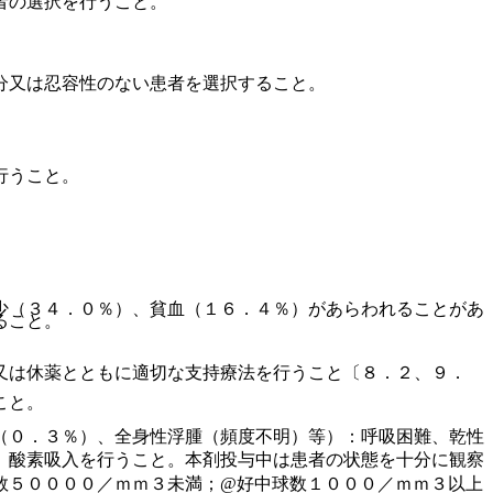
者の選択を行うこと。
分又は忍容性のない患者を選択すること。
行うこと。
少（３４．０％）、貧血（１６．４％）があらわれることがあ
ること。
又は休薬とともに適切な支持療法を行うこと〔８．２、９．
こと。
（０．３％）、全身性浮腫（頻度不明）等）：呼吸困難、乾性
、酸素吸入を行うこと。本剤投与中は患者の状態を十分に観察
数５００００／ｍｍ３未満；@好中球数１０００／ｍｍ３以上