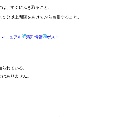
には、すぐにふき取ること。
も５分以上間隔をあけてから点眼すること。
Rマニュアル
薬剤情報
ポスト
知られている。
ではありません。