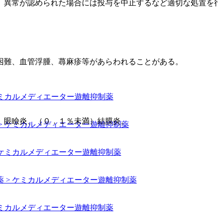
、異常が認められた場合には投与を中止するなど適切な処置を
困難、血管浮腫、蕁麻疹等があらわれることがある。
ケミカルメディエーター遊離抑制薬
、眼瞼炎、（０．１％未満）結膜炎。
> ケミカルメディエーター遊離抑制薬
 ケミカルメディエーター遊離抑制薬
 > ケミカルメディエーター遊離抑制薬
ケミカルメディエーター遊離抑制薬