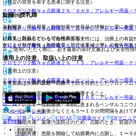
（特定の背景を有する患者に関する注意）
クロモグリク酸Ｎａ点眼液２％「タカタ」
アレルギー用薬 >
妊婦・授乳婦
薬剤情報
薬剤写真、用法用量、効能効果や後発品の情報が一度に参照
（妊婦）
クロモグリク酸Ｎａ点眼液２％「ニッテン」
アレルギー用薬 
一般名、製品名どちらでも検索可能！
妊婦又は妊娠している可能性のある女性には、治療上の有益
射により胎仔毒性（胎仔吸収、胎仔体重減少等）の報告があ
クロモグリク酸Ｎａ点眼液２％「ニットー」
アレルギー用薬 
※ ご使用いただく際に、必ず最新の添付文書および安全性情
適用上の注意、取扱い上の注意
クロモグリク酸Ｎａ点眼液２％「ＴＳ」
アレルギー用薬 > 
（適用上の注意）
クロモグリク酸Ｎａ点眼液２％「センジュ」
アレルギー用薬 
１４．１． 薬剤交付時の注意
※本製品は疾病の診断・治療・予防を目的としたプログラム
患者に対し次の点に注意するよう指導すること。
クロモグリク酸Ｎａ点眼液２％「ＶＴＲＳ」
アレルギー用薬 
ホーム
・ 〈アレルギー性結膜炎〉本剤に含まれるベンザルコニウ
にレンズを外し点眼後少なくとも５〜１０分間間隔をあけて
ホーム
ノート
表・計算
レジメン
CTCAE
抗菌薬ガイド
ERマニュ
薬剤情報
・ 〈効能共通〉薬液汚染防止のため、点眼のとき、容器の
新規登録
・ 〈効能共通〉患眼を開瞼して結膜嚢内に点眼し、１〜５