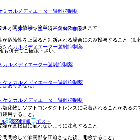
 ケミカルメディエーター遊離抑制薬
でき、関連情報へ簡単にアクセスができます。
> ケミカルメディエーター遊離抑制薬
性が危険性を上回ると判断される場合にのみ投与すること（動
る）。
> ケミカルメディエーター遊離抑制薬
報も併せてご確認下さい。
ケミカルメディエーター遊離抑制薬
> ケミカルメディエーター遊離抑制薬
ではありません。
> ケミカルメディエーター遊離抑制薬
ム塩化物はソフトコンタクトレンズに吸着されることがあるの
再装用すること。
アル
薬剤情報
ポスト
先端が直接目に触れないように注意すること。
分間閉瞼して涙嚢部を圧迫させた後、開瞼すること。