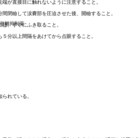
先端が直接目に触れないように注意すること。
分間閉瞼して涙嚢部を圧迫させた後、開瞼すること。
ー遊離抑制薬
には、すぐにふき取ること。
も５分以上間隔をあけてから点眼すること。
知られている。