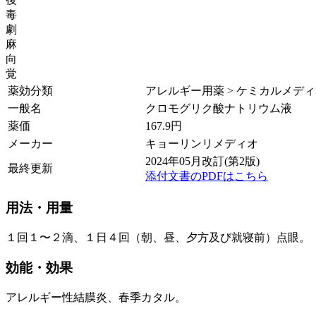
毒
劇
麻
向
覚
薬効分類
アレルギー用薬 > ケミカルメデ
一般名
クロモグリク酸ナトリウム液
薬価
167.9
円
メーカー
キョーリンリメディオ
2024年05月改訂(第2版)
最終更新
添付文書のPDFはこちら
用法・用量
１回１〜２滴、１日４回（朝、昼、夕方及び就寝前）点眼。
効能・効果
アレルギー性結膜炎、春季カタル。