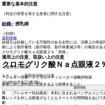
重要な基本的注意
（特定の背景を有する患者に関する注意）
妊婦・授乳婦
ホーム
（妊婦）
薬剤情報
妊婦又は妊娠している可能性のある女性には、治療上の有益
射により胎仔毒性（胎仔吸収、胎仔体重減少等）の報告があ
クロモグリク酸Ｎａ点眼液２％「杏林」
適用上の注意、取扱い上の注意
クロモグリク酸Ｎａ点眼液２
（適用上の注意）
１４．１． 薬剤交付時の注意
アレルギー用薬 > ケミカルメディエーター遊離抑制薬
2024年05月改訂(第2版)
患者に対し次の点に注意するよう指導すること。
薬剤情報
後
・ 〈アレルギー性結膜炎〉本剤に含まれるベンザルコニウ
毒
にレンズを外し点眼後少なくとも５〜１０分間間隔をあけて
劇