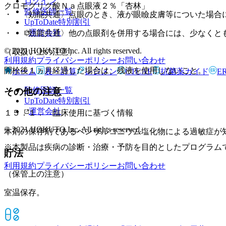
ログイン
クロモグリク酸Ｎａ点眼液２％「杏林」
監修医師一覧
・ 〈効能共通〉点眼のとき、液が眼瞼皮膚等についた場合
UpToDate特別割引
運営会社
・ 〈効能共通〉他の点眼剤を併用する場合には、少なくと
© 2021 HOKUTO Inc. All rights reserved.
（取扱い上の注意）
利用規約
プライバシーポリシー
お問い合わせ
開栓後１ヵ月経過した場合は、残液を使用しないこと。
ホーム
表・計算
レジメン
CTCAE
抗菌薬ガイド
E
監修医師一覧
その他の注意
UpToDate特別割引
運営会社
１５．１． 臨床使用に基づく情報
© 2021 HOKUTO Inc. All rights reserved.
本剤の保存剤であるベンザルコニウム塩化物による過敏症が
※本製品は疾病の診断・治療・予防を目的としたプログラム
貯法
利用規約
プライバシーポリシー
お問い合わせ
（保管上の注意）
室温保存。