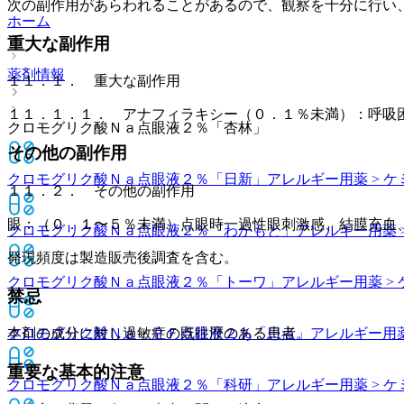
次の副作用があらわれることがあるので、観察を十分に行い
ホーム
重大な副作用
薬剤情報
１１．１． 重大な副作用
１１．１．１． アナフィラキシー（０．１％未満）：呼吸
クロモグリク酸Ｎａ点眼液２％「杏林」
その他の副作用
クロモグリク酸Ｎａ点眼液２％「日新」
アレルギー用薬 > 
１１．２． その他の副作用
眼：（０．１〜５％未満）点眼時一過性眼刺激感、結膜充血
クロモグリク酸Ｎａ点眼液２％「わかもと」
アレルギー用薬 
発現頻度は製造販売後調査を含む。
クロモグリク酸Ｎａ点眼液２％「トーワ」
アレルギー用薬 >
禁忌
クロモグリク酸Ｎａ・ＰＦ点眼液２％「日点」
アレルギー用薬
本剤の成分に対し過敏症の既往歴のある患者。
重要な基本的注意
クロモグリク酸Ｎａ点眼液２％「科研」
アレルギー用薬 > 