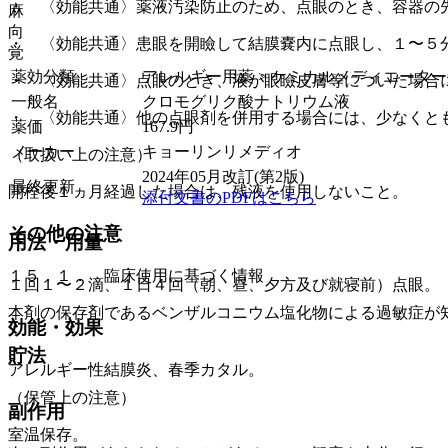
・ 〈効能共通〉薬液汚染防止のため、点眼のとき、容器の
麻
向
・ 〈効能共通〉患眼を開瞼して結膜嚢内に点眼し、１〜５
覚
薬効分類
アレルギー用薬 > ケミカルメディエータ
・ 〈効能共通〉点眼のとき、液が眼瞼皮膚等についた場合
一般名
クロモグリク酸ナトリウム液
・ 〈効能共通〉他の点眼剤を併用する場合には、少なくと
薬価
167.9
円
メーカー
キョーリンリメディオ
（取扱い上の注意）
2024年05月改訂(第2版)
最終更新
開栓後１ヵ月経過した場合は、残液を使用しないこと。
添付文書のPDFはこちら
その他の注意
用法・用量
１５．１． 臨床使用に基づく情報
１回１〜２滴、１日４回（朝、昼、夕方及び就寝前）点眼。
本剤の保存剤であるベンザルコニウム塩化物による過敏症が
効能・効果
貯法
アレルギー性結膜炎、春季カタル。
（保管上の注意）
副作用
室温保存。