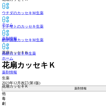
ウチダのカッセキＭ
生薬
ホーム
トチモトのカッセキ
生薬
薬剤情報
紀伊国屋カッセキＭ
生薬
花扇カッセキＫ
高砂カッセキＭ
生薬
ホーム
花扇カッセキＫ
薬剤情報
生薬
2023年12月改訂(第1版)
花扇カッセキＫ
薬剤情報
他
毒
劇