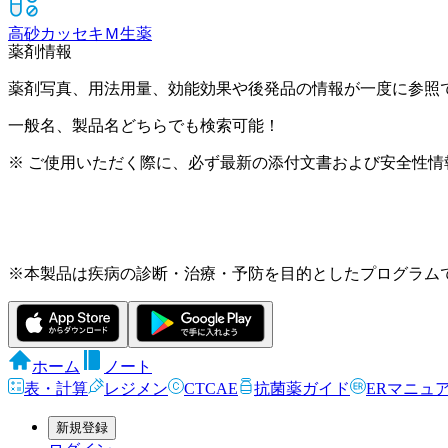
高砂カッセキＭ
生薬
薬剤情報
薬剤写真、用法用量、効能効果や後発品の情報が一度に参照
一般名、製品名どちらでも検索可能！
※ ご使用いただく際に、必ず最新の添付文書および安全性情
※本製品は疾病の診断・治療・予防を目的としたプログラム
ホーム
ノート
表・計算
レジメン
CTCAE
抗菌薬ガイド
ERマニュ
新規登録