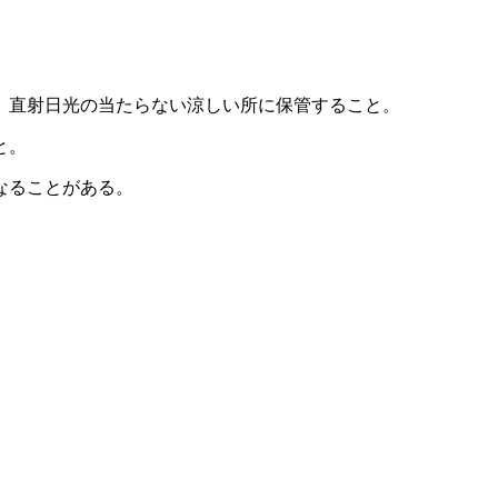
、直射日光の当たらない涼しい所に保管すること。
と。
なることがある。