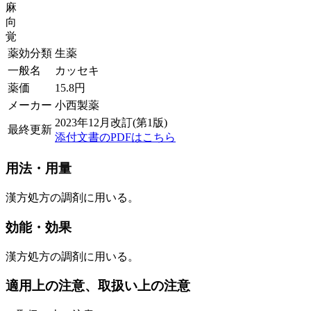
麻
向
覚
薬効分類
生薬
一般名
カッセキ
薬価
15.8
円
メーカー
小西製薬
2023年12月改訂(第1版)
最終更新
添付文書のPDFはこちら
用法・用量
漢方処方の調剤に用いる。
効能・効果
漢方処方の調剤に用いる。
適用上の注意、取扱い上の注意