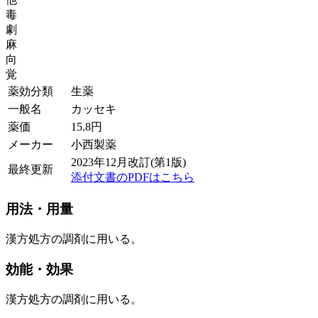
毒
劇
麻
向
覚
薬効分類
生薬
一般名
カッセキ
薬価
15.8
円
メーカー
小西製薬
2023年12月改訂(第1版)
最終更新
添付文書のPDFはこちら
用法・用量
漢方処方の調剤に用いる。
効能・効果
漢方処方の調剤に用いる。