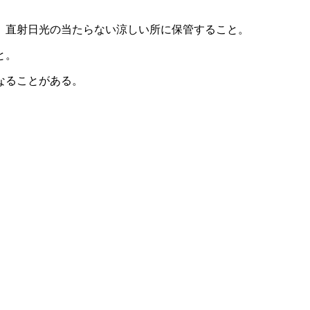
、直射日光の当たらない涼しい所に保管すること。
と。
なることがある。