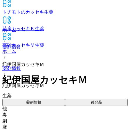
トチモトのカッセキ
生薬
花扇カッセキＫ
生薬
ホーム
高砂カッセキＭ
生薬
薬剤情報
ホーム
紀伊国屋カッセキＭ
薬剤情報
紀伊国屋カッセキＭ
紀伊国屋カッセキＭ
生薬
薬剤情報
後発品
他
毒
劇
麻