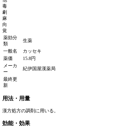
毒
劇
麻
向
覚
薬効分
生薬
類
一般名
カッセキ
薬価
15.8
円
メーカ
紀伊国屋漢薬局
ー
最終更
新
用法・用量
漢方処方の調剤に用いる。
効能・効果