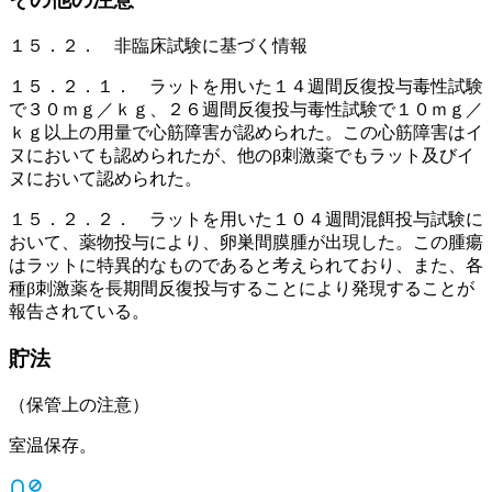
１５．２． 非臨床試験に基づく情報
１５．２．１． ラットを用いた１４週間反復投与毒性試験
で３０ｍｇ／ｋｇ、２６週間反復投与毒性試験で１０ｍｇ／
ｋｇ以上の用量で心筋障害が認められた。この心筋障害はイ
ヌにおいても認められたが、他のβ刺激薬でもラット及びイ
ヌにおいて認められた。
１５．２．２． ラットを用いた１０４週間混餌投与試験に
おいて、薬物投与により、卵巣間膜腫が出現した。この腫瘍
はラットに特異的なものであると考えられており、また、各
種β刺激薬を長期間反復投与することにより発現することが
報告されている。
貯法
（保管上の注意）
室温保存。