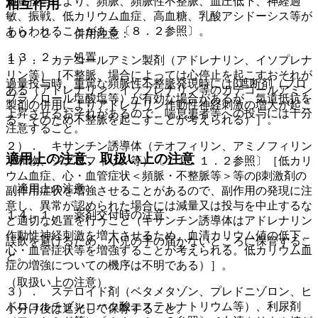
過量投与により、頻脈、頻脈性不整脈、血圧低下、神経過
相互作用
敏、振戦、低カリウム血症、高血糖、乳酸アシドーシス等が
あらわれることがある〔８．２参照〕。
１０．２． 併用注意：
１３．２． 処置
１）． カテコールアミン製剤（アドレナリン、イソプレナ
リン等）［不整脈、場合によっては心停止を起こすおそれが
過量投与時、重篤な頻脈性不整脈発現時にはβ遮断剤（プロ
ある（アドレナリン、イソプレナリン等のカテコールアミン
プラノロール塩酸塩等）が有効な場合があるが、気道抵抗を
製剤の併用によりアドレナリン作動性神経刺激の増大が起こ
上昇させるおそれがあるので、喘息患者等への投与には十分
る。そのため不整脈を起こすことが考えられる）］。
注意すること。
２）． キサンチン誘導体（テオフィリン、アミノフィリン
適用上の注意、取扱い上の注意
水和物、ジプロフィリン等）〔１１．１．２参照〕［低カリ
ウム血症、心・血管症状＜頻脈・不整脈等＞等のβ刺激剤の
（適用上の注意）
副作用症状を増強させることがあるので、副作用の発現に注
意し、異常が認められた場合には減量又は投与を中止するな
１４．１． 薬剤交付時の注意
ど適切な処置を行うこと（キサンチン誘導体はアドレナリン
作動性神経刺激を増大させるため、血清カリウム値の低下、
誤飲を避けるため、小児の手の届かないところに保管するこ
心・血管症状等を増強することが考えられる。低カリウム血
と。
症の増強についての機序は不明である）］。
（取扱い上の注意）
３）． ステロイド剤（ベタメタゾン、プレドニゾロン、ヒ
ドロコルチゾンコハク酸エステルナトリウム等）、利尿剤
小分け後は遮光して保存すること。