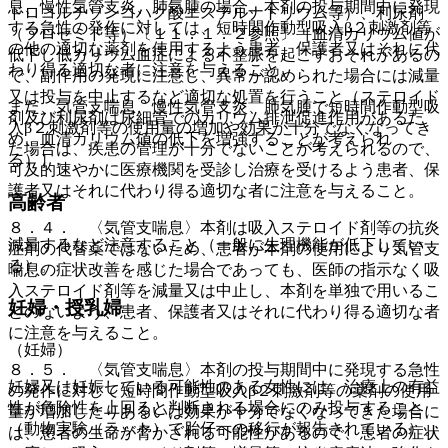
息、慢性気管支炎、肺気腫の場合、本剤の投与期間中に発現
ドロコルチゾンコハク酸エステルナトリウム等）、利尿剤
する急性の発作に対しては、短時間作動型吸入β２刺激剤等
（フロセミド等）〔１１．１．２参照〕［血清カリウム値が
の他の適切な薬剤を使用するよう患者、保護者又はそれに代
低下し低カリウム血症による不整脈を起こすおそれがあるの
わり得る適切な者に注意を与えること。
で、副作用の発現に注意し、異常が認められた場合には減量
又は投与を中止するなど適切な処置を行うこと（ステロイド
また、気管支喘息、慢性気管支炎、肺気腫で短時間作動型吸
剤及び利尿剤は尿細管でのカリウム排泄促進作用があるた
入β２刺激剤等の使用量の増加や効果が十分でなくなってき
め、血清カリウム値の低下を増強することが考えられ
た場合は、疾患の管理が十分でないことが考えられるので、
る）］。
可及的速やかに医療機関を受診し治療を受けるよう患者、保
護者又はそれに代わり得る適切な者に注意を与えること。
高齢者
８．４． 〈気管支喘息〉本剤は吸入ステロイド剤等の抗炎
減量するなど注意すること（一般に生理機能が低下してい
症剤の代替薬ではないため、患者が本剤の使用により気管支
る）。
喘息の症状改善を感じた場合であっても、医師の指示なく吸
入ステロイド剤等を減量又は中止し、本剤を単独で用いるこ
妊婦・授乳婦
とのないよう、患者、保護者又はそれに代わり得る適切な者
に注意を与えること。
（妊婦）
８．５． 〈気管支喘息〉本剤の投与期間中に発現する急性
妊婦又は妊娠している可能性のある女性には、治療上の有益
の発作に対して短時間作動型吸入β２刺激剤等の薬剤の使用
性が危険性を上回ると判断される場合にのみ投与すること
量が増加したりあるいは効果が十分でなくなってきた場合に
（動物実験（ラット）で胎仔への移行が報告されている）。
は、患者の生命が脅かされる可能性があるので、患者の症状