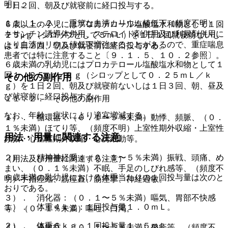
明）。
１日２回、朝及び就寝前に経口投与する。
１１．１．２． 重篤な血清カリウム値低下（頻度不明）：
６歳以上の小児にはプロカテロール塩酸塩水和物として１回
キサンチン誘導体併用、ステロイド剤併用及び利尿剤併用に
２５μｇ（シロップとして５ｍＬ）を１日１回就寝前ないし
より血清カリウム値低下増強することがあるので、重症喘息
は１日２回、朝及び就寝前に経口投与する。
患者では特に注意すること〔９．１．５、１０．２参照〕。
６歳未満の乳幼児にはプロカテロール塩酸塩水和物として１
回１．２５μｇ／ｋｇ（シロップとして０．２５ｍＬ／ｋ
その他の副作用
ｇ）を１日２回、朝及び就寝前ないしは１日３回、朝、昼及
び就寝前に経口投与する。
１１．２． その他の副作用
なお、年齢、症状により適宜増減する。
１）． 循環器：（０．１〜５％未満）動悸、頻脈、（０．
１％未満）ほてり等、（頻度不明）上室性期外収縮・上室性
用法・用量に関連する注意
頻拍・心室性期外収縮・心房細動等。
２）． 精神神経系：（０．１〜５％未満）振戦、頭痛、め
（用法及び用量に関連する注意）
まい、（０．１％未満）不眠、手足のしびれ感等、（頻度不
６歳未満の乳幼児における体重当たりの１回投与量は次のと
明）手指痙縮、筋痙直、筋痙攣、神経過敏。
おりである。
３）． 消化器：（０．１〜５％未満）嘔気、胃部不快感
１）． 体重４ｋｇ：１回投与量１．０ｍＬ。
等、（０．１％未満）嘔吐、口渇。
２）． 体重６ｋｇ：１回投与量１．５ｍＬ。
４）． 過敏症：（０．１〜５％未満）発疹等、（頻度不