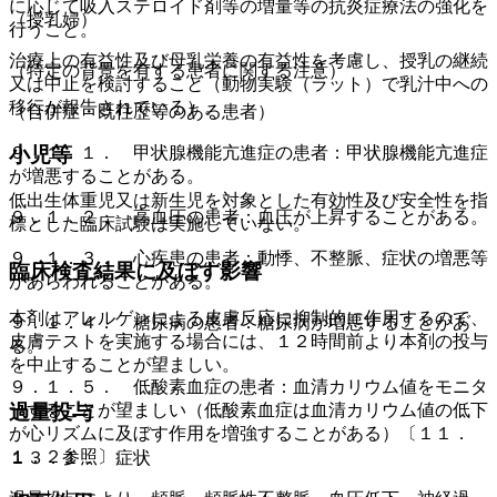
に応じて吸入ステロイド剤等の増量等の抗炎症療法の強化を
（授乳婦）
行うこと。
治療上の有益性及び母乳栄養の有益性を考慮し、授乳の継続
（特定の背景を有する患者に関する注意）
又は中止を検討すること（動物実験（ラット）で乳汁中への
移行が報告されている）。
（合併症・既往歴等のある患者）
９．１．１． 甲状腺機能亢進症の患者：甲状腺機能亢進症
小児等
が増悪することがある。
低出生体重児又は新生児を対象とした有効性及び安全性を指
９．１．２． 高血圧の患者：血圧が上昇することがある。
標とした臨床試験は実施していない。
９．１．３． 心疾患の患者：動悸、不整脈、症状の増悪等
臨床検査結果に及ぼす影響
があらわれることがある。
本剤はアレルゲンによる皮膚反応に抑制的に作用するので、
９．１．４． 糖尿病の患者：糖尿病が増悪することがあ
皮膚テストを実施する場合には、１２時間前より本剤の投与
る。
を中止することが望ましい。
９．１．５． 低酸素血症の患者：血清カリウム値をモニタ
ーすることが望ましい（低酸素血症は血清カリウム値の低下
過量投与
が心リズムに及ぼす作用を増強することがある）〔１１．
１．２参照〕。
１３．１． 症状