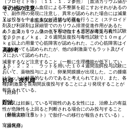
（フロセミド等）〔１１．１．２参照〕［血清カリウム値が
低下し低カリウム血症による不整脈を起こすおそれがあるの
その他の注意
で、副作用の発現に注意し、異常が認められた場合には減量
又は投与を中止するなど適切な処置を行うこと（ステロイド
１５．２． 非臨床試験に基づく情報
剤及び利尿剤は尿細管でのカリウム排泄促進作用があるた
１５．２．１． ラットを用いた１４週間反復投与毒性試験
め、血清カリウム値の低下を増強することが考えられ
で３０ｍｇ／ｋｇ、２６週間反復投与毒性試験で１０ｍｇ／
る）］。
ｋｇ以上の用量で心筋障害が認められた。この心筋障害はイ
ヌにおいても認められたが、他のβ刺激薬でもラット及びイ
高齢者
ヌにおいて認められた。
減量するなど注意すること（一般に生理機能が低下してい
１５．２．２． ラットを用いた１０４週間混餌投与試験に
る）。
おいて、薬物投与により、卵巣間膜腫が出現した。この腫瘍
はラットに特異的なものであると考えられており、また、各
妊婦・授乳婦
種β刺激薬を長期間反復投与することにより発現することが
報告されている。
（妊婦）
貯法
妊婦又は妊娠している可能性のある女性には、治療上の有益
性が危険性を上回ると判断される場合にのみ投与すること
（保管上の注意）
（動物実験（ラット）で胎仔への移行が報告されている）。
室温保存。
（授乳婦）