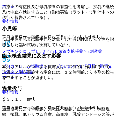
ホーム
治療上の有益性及び母乳栄養の有益性を考慮し、授乳の継続
又は中止を検討すること（動物実験（ラット）で乳汁中への
移行が報告されている）。
薬剤情報
小児等
プロカテロール塩酸塩シロップ５μｇ／ｍＬ「日医工」
低出生体重児又は新生児を対象とした有効性及び安全性を指
標とした臨床試験は実施していない。
メプチンシロップ５μｇ／ｍＬ
気管支拡張薬 > β刺激薬
臨床検査結果に及ぼす影響
プロカテロール塩酸塩シロップ５μｇ／ｍＬ「日新」
気管支
本剤はアレルゲンによる皮膚反応に抑制的に作用するので、
拡張薬 > β刺激薬
皮膚テストを実施する場合には、１２時間前より本剤の投与
ホーム
を中止することが望ましい。
過量投与
薬剤情報
１３．１． 症状
プロカテロール塩酸塩シロップ５μｇ／ｍＬ「日医工」
過量投与により、頻脈、頻脈性不整脈、血圧低下、神経過
敏、振戦、低カリウム血症、高血糖、乳酸アシドーシス等が