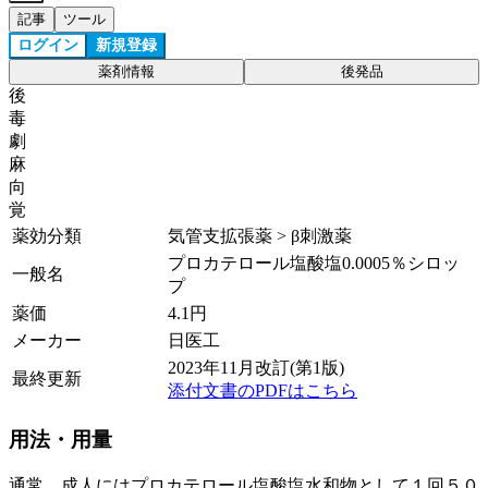
記事
ツール
ログイン
新規登録
薬剤情報
後発品
後
毒
劇
麻
向
覚
薬効分類
気管支拡張薬 > β刺激薬
プロカテロール塩酸塩0.0005％シロッ
一般名
プ
薬価
4.1
円
メーカー
日医工
2023年11月改訂(第1版)
最終更新
添付文書のPDFはこちら
用法・用量
通常、成人にはプロカテロール塩酸塩水和物として１回５０