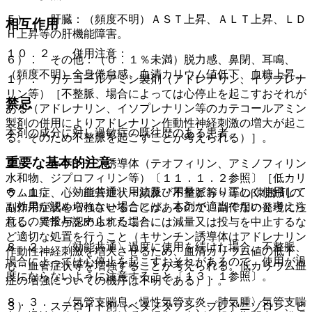
５）． 肝臓：（頻度不明）ＡＳＴ上昇、ＡＬＴ上昇、ＬＤ
相互作用
Ｈ上昇等の肝機能障害。
１０．２． 併用注意：
６）． その他：（０．１％未満）脱力感、鼻閉、耳鳴、
（頻度不明）全身倦怠感、血清カリウム値低下、血糖上昇。
１）． カテコールアミン製剤（アドレナリン、イソプレナ
リン等）［不整脈、場合によっては心停止を起こすおそれが
禁忌
ある（アドレナリン、イソプレナリン等のカテコールアミン
製剤の併用によりアドレナリン作動性神経刺激の増大が起こ
本剤の成分に対し過敏症の既往歴のある患者。
る。そのため不整脈を起こすことが考えられる）］。
重要な基本的注意
２）． キサンチン誘導体（テオフィリン、アミノフィリン
水和物、ジプロフィリン等）〔１１．１．２参照〕［低カリ
８．１． 〈効能共通〉用法及び用量どおり正しく使用して
ウム血症、心・血管症状＜頻脈・不整脈等＞等のβ刺激剤の
も効果が認められない場合には、本剤が適当でないと考えら
副作用症状を増強させることがあるので、副作用の発現に注
れるので投与を中止すること。
意し、異常が認められた場合には減量又は投与を中止するな
ど適切な処置を行うこと（キサンチン誘導体はアドレナリン
８．２． 〈効能共通〉過度に使用を続けた場合、不整脈、
作動性神経刺激を増大させるため、血清カリウム値の低下、
場合によっては心停止を起こすおそれがあるので、使用が過
心・血管症状等を増強することが考えられる。低カリウム血
度にならないように注意すること〔１３．１参照〕。
症の増強についての機序は不明である）］。
８．３． 〈気管支喘息、慢性気管支炎、肺気腫〉気管支喘
３）． ステロイド剤（ベタメタゾン、プレドニゾロン、ヒ