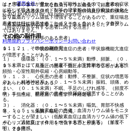
運営会社
は、患者の生命が脅かされる可能性があるので、患者の症状
１１．１．２． 重篤な血清カリウム値低下（頻度不明）：
に応じて吸入ステロイド剤等の増量等の抗炎症療法の強化を
キサンチン誘導体併用、ステロイド剤併用及び利尿剤併用に
© 2021 HOKUTO Inc. All rights reserved.
行うこと。
より血清カリウム値低下増強することがあるので、重症喘息
患者では特に注意すること〔９．１．５、１０．２参照〕。
※本製品は疾病の診断・治療・予防を目的としたプログラム
（特定の背景を有する患者に関する注意）
ではありません。
その他の副作用
（合併症・既往歴等のある患者）
利用規約
プライバシーポリシー
お問い合わせ
１１．２． その他の副作用
９．１．１． 甲状腺機能亢進症の患者：甲状腺機能亢進症
が増悪することがある。
１）． 循環器：（０．１〜５％未満）動悸、頻脈、（０．
１％未満）ほてり等、（頻度不明）上室性期外収縮・上室性
９．１．２． 高血圧の患者：血圧が上昇することがある。
頻拍・心室性期外収縮・心房細動等。
９．１．３． 心疾患の患者：動悸、不整脈、症状の増悪等
２）． 精神神経系：（０．１〜５％未満）振戦、頭痛、め
があらわれることがある。
まい、（０．１％未満）不眠、手足のしびれ感等、（頻度不
９．１．４． 糖尿病の患者：糖尿病が増悪することがあ
明）手指痙縮、筋痙直、筋痙攣、神経過敏。
る。
３）． 消化器：（０．１〜５％未満）嘔気、胃部不快感
９．１．５． 低酸素血症の患者：血清カリウム値をモニタ
等、（０．１％未満）嘔吐、口渇。
ーすることが望ましい（低酸素血症は血清カリウム値の低下
４）． 過敏症：（０．１〜５％未満）発疹等、（頻度不
が心リズムに及ぼす作用を増強することがある）〔１１．
明）そう痒感。
１．２参照〕。