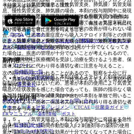
８．３． 〈気管支喘息、慢性気管支炎、肺気腫〉気管支喘
（効能又は効果に関連する注意）
ではありません。
息、慢性気管支炎、肺気腫の場合、本剤の投与期間中に発現
〈気管支喘息〉気管支喘息治療における長期管理の基本は、
する急性の発作に対しては、短時間作動型吸入β２刺激剤等
吸入ステロイド剤等の抗炎症剤の使用であり、気管支喘息に
の他の適切な薬剤を使用するよう患者、保護者又はそれに代
おいて吸入ステロイド剤等により症状の改善が得られない場
わり得る適切な者に注意を与えること。
ホーム
ノート
合、あるいは患者の重症度から吸入ステロイド剤等との併用
表・計算
レジメン
CTCAE
抗菌薬ガイド
ERマニュ
また、気管支喘息、慢性気管支炎、肺気腫で短時間作動型吸
による治療が適切と判断された場合にのみ、本剤と吸入ステ
入β２刺激剤等の使用量の増加や効果が十分でなくなってき
アル
薬剤情報
ポスト
ロイド剤等を併用して使用すること。
た場合は、疾患の管理が十分でないことが考えられるので、
新規登録
可及的速やかに医療機関を受診し治療を受けるよう患者、保
副作用
ログイン
護者又はそれに代わり得る適切な者に注意を与えること。
監修医師一覧
次の副作用があらわれることがあるので、観察を十分に行
８．４． 〈気管支喘息〉本剤は吸入ステロイド剤等の抗炎
UpToDate特別割引
い、異常が認められた場合には投与を中止するなど適切な処
症剤の代替薬ではないため、患者が本剤の使用により気管支
運営会社
置を行うこと。
喘息の症状改善を感じた場合であっても、医師の指示なく吸
© 2021 HOKUTO Inc. All rights reserved.
入ステロイド剤等を減量又は中止し、本剤を単独で用いるこ
重大な副作用
利用規約
プライバシーポリシー
お問い合わせ
とのないよう、患者、保護者又はそれに代わり得る適切な者
ホーム
表・計算
レジメン
CTCAE
抗菌薬ガイド
に注意を与えること。
１１．１． 重大な副作用
ERマニュアル
薬剤情報
ポスト
８．５． 〈気管支喘息〉本剤の投与期間中に発現する急性
１１．１．１． ショック、アナフィラキシー（頻度不
監修医師一覧
の発作に対して短時間作動型吸入β２刺激剤等の薬剤の使用
明）。
UpToDate特別割引
量が増加したりあるいは効果が十分でなくなってきた場合に