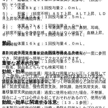
明）そう痒感。
３）． 体重８ｋｇ：１回投与量２．０ｍＬ。
５）． 肝臓：（頻度不明）ＡＳＴ上昇、ＡＬＴ上昇、ＬＤ
４）． 体重１０ｋｇ：１回投与量２．５ｍＬ。
Ｈ上昇等の肝機能障害。
５）． 体重１２ｋｇ：１回投与量３．０ｍＬ。
６）． その他：（０．１％未満）脱力感、鼻閉、耳鳴、
（頻度不明）全身倦怠感、血清カリウム値低下、血糖上昇。
６）． 体重１４ｋｇ：１回投与量３．５ｍＬ。
禁忌
７）． 体重１６ｋｇ：１回投与量４．０ｍＬ。
薬剤情報
８）． 体重１８ｋｇ：１回投与量４．５ｍＬ。
本剤の成分に対し過敏症の既往歴のある患者。
薬剤写真、用法用量、効能効果や後発品の情報が一度に参照
でき、関連情報へ簡単にアクセスができます。
９）． 体重２０ｋｇ：１回投与量５．０ｍＬ。
重要な基本的注意
一般名、製品名どちらでも検索可能！
効能・効果
８．１． 〈効能共通〉用法及び用量どおり正しく使用して
※ ご使用いただく際に、必ず最新の添付文書および安全性
も効果が認められない場合には、本剤が適当でないと考えら
情報も併せてご確認下さい。
次記疾患の気道閉塞性障害に基づく呼吸困難など諸症状の緩
れるので投与を中止すること。
解：気管支喘息、慢性気管支炎、肺気腫、急性気管支炎、喘
息様気管支炎。
８．２． 〈効能共通〉過度に使用を続けた場合、不整脈、
場合によっては心停止を起こすおそれがあるので、使用が過
効能・効果に関連する注意
度にならないように注意すること〔１３．１参照〕。
※本製品は疾病の診断・治療・予防を目的としたプログラム