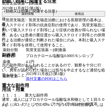
効能・効果に関連する注意
気管支拡張薬 > β刺激薬
2023年11月改訂(第1版)
（効能又は効果に関連する注意）
薬剤情報
後発品
後
〈気管支喘息〉気管支喘息治療における長期管理の基本は、
毒
吸入ステロイド剤等の抗炎症剤の使用であり、気管支喘息に
劇
おいて吸入ステロイド剤等により症状の改善が得られない場
麻
合、あるいは患者の重症度から吸入ステロイド剤等との併用
向
による治療が適切と判断された場合にのみ、本剤と吸入ステ
覚
ロイド剤等を併用して使用すること。
薬効分類
気管支拡張薬 > β刺激薬
副作用
一般名
プロカテロール塩酸塩0.0005％シロップ
薬価
4.1
円
次の副作用があらわれることがあるので、観察を十分に行
メーカー
日医工
い、異常が認められた場合には投与を中止するなど適切な処
2023年11月改訂(第1版)
置を行うこと。
最終更新
添付文書のPDFはこちら
重大な副作用
用法・用量
１１．１． 重大な副作用
通常、成人にはプロカテロール塩酸塩水和物として１回５０
１１．１．１． ショック、アナフィラキシー（頻度不
μｇ（シロップとして１０ｍＬ）を１日１回就寝前ないしは