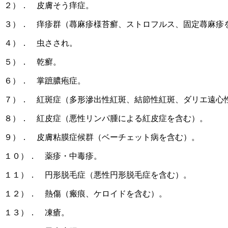
２）． 皮膚そう痒症。
３）． 痒疹群（蕁麻疹様苔癬、ストロフルス、固定蕁麻疹
４）． 虫さされ。
５）． 乾癬。
６）． 掌蹠膿疱症。
７）． 紅斑症（多形滲出性紅斑、結節性紅斑、ダリエ遠心
８）． 紅皮症（悪性リンパ腫による紅皮症を含む）。
９）． 皮膚粘膜症候群（ベーチェット病を含む）。
１０）． 薬疹・中毒疹。
１１）． 円形脱毛症（悪性円形脱毛症を含む）。
１２）． 熱傷（瘢痕、ケロイドを含む）。
１３）． 凍瘡。