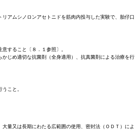
トリアムシノロンアセトニドを筋肉内投与した実験で、胎仔口
注意すること〔８．１参照〕。
らかじめ適切な抗菌剤（全身適用）、抗真菌剤による治療を行
行うこと。
。大量又は長期にわたる広範囲の使用、密封法（ＯＤＴ）によ