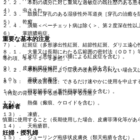
２．２． 本剤の成分に対し重篤な過敏症の既往歴のある患
４）． 虫さされ。
２．３． 鼓膜に穿孔のある湿疹性外耳道炎［穿孔の治癒を
５）． 乾癬。
２．４． 潰瘍＜ベーチェット病は除く＞、第２度深在性以
６）． 掌蹠膿疱症。
重要な基本的注意
７）． 紅斑症（多形滲出性紅斑、結節性紅斑、ダリエ遠心
８．１． 大量又は長期にわたる広範囲の密封法（ＯＤＴ）
８）． 紅皮症（悪性リンパ腫による紅皮症を含む）。
等の項、１１．１．１参照〕。
９）． 皮膚粘膜症候群（ベーチェット病を含む）。
８．２． 本剤の使用により症状の改善がみられない場合又
１０）． 薬疹・中毒疹。
８．３． 症状改善後は、できるだけ速やかに使用を中止す
１１）． 円形脱毛症（悪性円形脱毛症を含む）。
（特定の背景を有する患者に関する注意）
１２）． 熱傷（瘢痕、ケロイドを含む）。
高齢者
１３）． 凍瘡。
慎重に使用すること（長期使用した場合、皮膚菲薄化等があ
１４）． 天疱瘡群。
妊婦・授乳婦
１５）． ジューリング疱疹状皮膚炎（類天疱瘡を含む）。