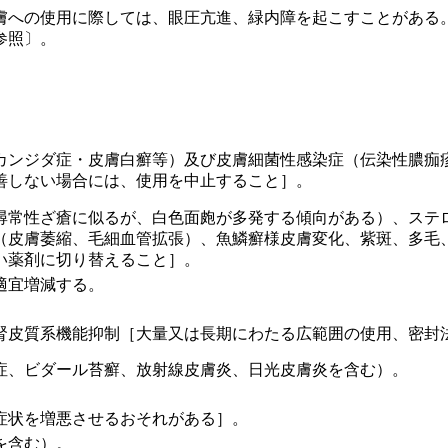
膚への使用に際しては、眼圧亢進、緑内障を起こすことがある
参照〕。
カンジダ症・皮膚白癬等）及び皮膚細菌性感染症（伝染性膿痂
善しない場合には、使用を中止すること］。
尋常性ざ瘡に似るが、白色面皰が多発する傾向がある）、ステ
（皮膚萎縮、毛細血管拡張）、魚鱗癬様皮膚変化、紫斑、多毛
い薬剤に切り替えること］。
適宜増減する。
腎皮質系機能抑制［大量又は長期にわたる広範囲の使用、密封
症、ビダール苔癬、放射線皮膚炎、日光皮膚炎を含む）。
症状を増悪させるおそれがある］。
を含む）。