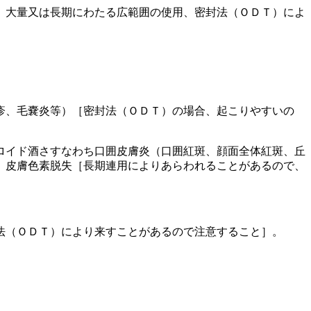
。大量又は長期にわたる広範囲の使用、密封法（ＯＤＴ）によ
疹、毛嚢炎等）［密封法（ＯＤＴ）の場合、起こりやすいの
ロイド酒さすなわち口囲皮膚炎（口囲紅斑、顔面全体紅斑、丘
、皮膚色素脱失［長期連用によりあらわれることがあるので、
法（ＯＤＴ）により来すことがあるので注意すること］。