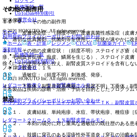
ログイン
監修医師一覧
その他の副作用
（保管上の注意）
UpToDate特別割引
運営会社
室温保存。
１１．２． その他の副作用
© 2021 HOKUTO Inc. All rights reserved.
ホーム
１）． 皮膚感染症：（頻度不明）皮膚真菌性感染症（皮膚
利用規約
プライバシーポリシー
お問い合わせ
で、適切な抗真菌剤、抗菌剤等を併用し、症状が速やかに改
ホーム
表・計算
レジメン
CTCAE
抗菌薬ガイド
E
薬剤情報
２）． その他の皮膚症状：（頻度不明）ステロイドざ瘡（
監修医師一覧
疹、毛細血管拡張、痂皮、鱗屑を生じる）、ステロイド皮膚
UpToDate特別割引
徐々にその使用を差し控え、副腎皮質ステロイドを含有しな
運営会社
ノギロン軟膏０．１％
３）． 過敏症：（頻度不明）刺激感、発疹。
© 2021 HOKUTO Inc. All rights reserved.
レダコート軟膏０．１％
副腎皮質ホルモン
４）． 下垂体・副腎皮質系機能：（頻度不明）下垂体・副
※本製品は疾病の診断・治療・予防を目的としたプログラム
禁忌
利用規約
プライバシーポリシー
お問い合わせ
トリアムシノロンアセトニドゲル０．１％「ＴＫ」
副腎皮質
２．１． 皮膚結核、単純疱疹、水痘、帯状疱疹、種痘疹［
レダコートクリーム０．１％
副腎皮質ホルモン
２．２． 本剤の成分に対し重篤な過敏症の既往歴のある患
２．３． 鼓膜に穿孔のある湿疹性外耳道炎［穿孔の治癒を