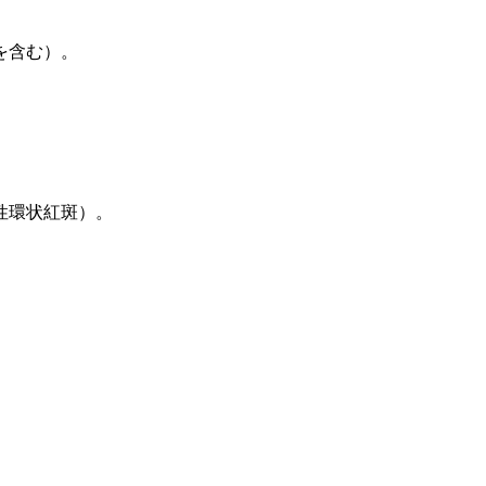
を含む）。
性環状紅斑）。