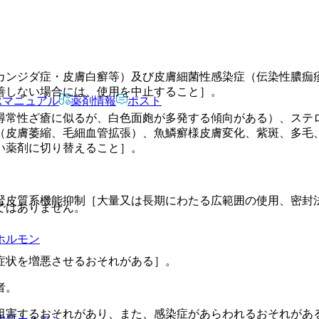
カンジダ症・皮膚白癬等）及び皮膚細菌性感染症（伝染性膿痂
善しない場合には、使用を中止すること］。
Rマニュアル
薬剤情報
ポスト
尋常性ざ瘡に似るが、白色面皰が多発する傾向がある）、ステ
（皮膚萎縮、毛細血管拡張）、魚鱗癬様皮膚変化、紫斑、多毛
い薬剤に切り替えること］。
腎皮質系機能抑制［大量又は長期にわたる広範囲の使用、密封
ではありません。
ホルモン
症状を増悪させるおそれがある］。
者。
阻害するおそれがあり、また、感染症があらわれるおそれがあ