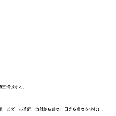
適宜増減する。
症、ビダール苔癬、放射線皮膚炎、日光皮膚炎を含む）。