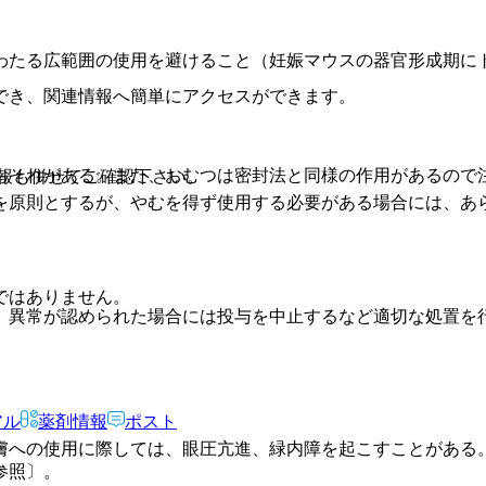
わたる広範囲の使用を避けること（妊娠マウスの器官形成期に
でき、関連情報へ簡単にアクセスができます。
おそれがある。また、おむつは密封法と同様の作用があるので
報も併せてご確認下さい。
を原則とするが、やむを得ず使用する必要がある場合には、あ
ではありません。
、異常が認められた場合には投与を中止するなど適切な処置を
アル
薬剤情報
ポスト
膚への使用に際しては、眼圧亢進、緑内障を起こすことがある
参照〕。