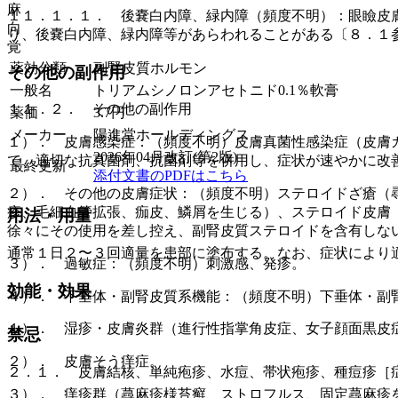
麻
１１．１．１． 後嚢白内障、緑内障（頻度不明）：眼瞼皮
向
り、後嚢白内障、緑内障等があらわれることがある〔８．１
覚
薬効分類
副腎皮質ホルモン
その他の副作用
一般名
トリアムシノロンアセトニド0.1％軟膏
１１．２． その他の副作用
薬価
3.7
円
メーカー
陽進堂ホールディングス
１）． 皮膚感染症：（頻度不明）皮膚真菌性感染症（皮膚
2026年04月改訂(第2版)
で、適切な抗真菌剤、抗菌剤等を併用し、症状が速やかに改
最終更新
添付文書のPDFはこちら
２）． その他の皮膚症状：（頻度不明）ステロイドざ瘡（
疹、毛細血管拡張、痂皮、鱗屑を生じる）、ステロイド皮膚
用法・用量
徐々にその使用を差し控え、副腎皮質ステロイドを含有しな
通常１日２〜３回適量を患部に塗布する。なお、症状により
３）． 過敏症：（頻度不明）刺激感、発疹。
効能・効果
４）． 下垂体・副腎皮質系機能：（頻度不明）下垂体・副
１）． 湿疹・皮膚炎群（進行性指掌角皮症、女子顔面黒皮
禁忌
２）． 皮膚そう痒症。
２．１． 皮膚結核、単純疱疹、水痘、帯状疱疹、種痘疹［
３）． 痒疹群（蕁麻疹様苔癬、ストロフルス、固定蕁麻疹