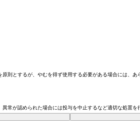
を原則とするが、やむを得ず使用する必要がある場合には、あ
、異常が認められた場合には投与を中止するなど適切な処置を