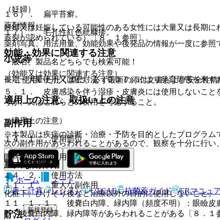
（妊婦）
１６）． 扁平苔癬。
薬剤情報
妊婦又は妊娠している可能性のある女性には大量又は長期に
１７）． 毛孔性紅色粃糠疹。
蓋裂が認められている）〔８．１参照〕。
薬剤写真、用法用量、効能効果や後発品の情報が一度に参照
効能・効果に関連する注意
小児等
一般名、製品名どちらでも検索可能！
（効能又は効果に関連する注意）
長期・大量使用又は密封法（ＯＤＴ）により発育障害を来す
※ ご使用いただく際に、必ず最新の添付文書および安全性情
５．１． 皮膚感染を伴う湿疹・皮膚炎には使用しないこと
適用上の注意、取扱い上の注意
うか、又はこれらとの併用を考慮すること。
（適用上の注意）
副作用
※本製品は疾病の診断・治療・予防を目的としたプログラム
１４．１． 使用部位
次の副作用があらわれることがあるので、観察を十分に行い
眼科用として使用しないこと。
重大な副作用
１４．２． 使用方法
ホーム
ノート
１１．１． 重大な副作用
表・計算
レジメン
CTCAE
抗菌薬ガイド
ERマニュ
化粧下、ひげそり後など治療以外の目的に使用しないこと。
１１．１．１． 後嚢白内障、緑内障（頻度不明）：眼瞼皮
新規登録
貯法
り、後嚢白内障、緑内障等があらわれることがある〔８．１