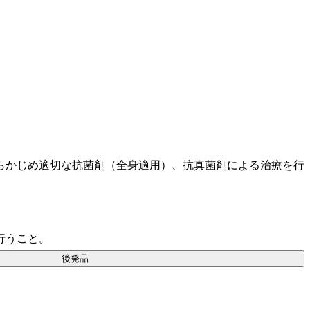
らかじめ適切な抗菌剤（全身適用）、抗真菌剤による治療を行
行うこと。
後発品