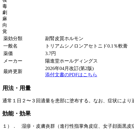
毒
劇
麻
向
覚
薬効分類
副腎皮質ホルモン
一般名
トリアムシノロンアセトニド0.1％軟膏
薬価
3.7
円
メーカー
陽進堂ホールディングス
2026年04月改訂(第2版)
最終更新
添付文書のPDFはこちら
用法・用量
通常１日２〜３回適量を患部に塗布する。なお、症状により
効能・効果
１）． 湿疹・皮膚炎群（進行性指掌角皮症、女子顔面黒皮