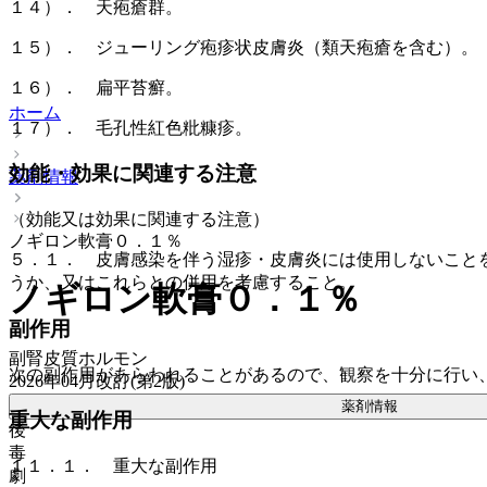
１４）． 天疱瘡群。
１５）． ジューリング疱疹状皮膚炎（類天疱瘡を含む）。
１６）． 扁平苔癬。
ホーム
１７）． 毛孔性紅色粃糠疹。
効能・効果に関連する注意
薬剤情報
（効能又は効果に関連する注意）
ノギロン軟膏０．１％
５．１． 皮膚感染を伴う湿疹・皮膚炎には使用しないこと
うか、又はこれらとの併用を考慮すること。
ノギロン軟膏０．１％
副作用
副腎皮質ホルモン
次の副作用があらわれることがあるので、観察を十分に行い
2026年04月改訂(第2版)
薬剤情報
重大な副作用
後
毒
１１．１． 重大な副作用
劇