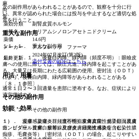
麻
次の副作用があらわれることがあるので、観察を十分に行
向
い、異常が認められた場合には投与を中止するなど適切な処
覚
置を行うこと。
薬効分類
副腎皮質ホルモン
一般名
トリアムシノロンアセトニドクリーム
重大な副作用
薬価
14.6
円
１１．１． 重大な副作用
メーカー
アルフレッサ ファーマ
2024年07月改訂(第2版)
１１．１．１． 後嚢白内障、緑内障（頻度不明）：眼瞼皮
最終更新
添付文書のPDFはこちら
膚への使用に際しては、眼圧亢進、緑内障を起こすことがあ
る。大量又は長期にわたる広範囲の使用、密封法（ＯＤＴ）
用法・用量
により、後嚢白内障、緑内障等があらわれることがある
〔８．１参照〕。
通常１日２〜３回適量を患部に塗布する。なお、症状により
適宜増減する。
その他の副作用
効能・効果
１１．２． その他の副作用
１）． 湿疹・皮膚炎群（進行性指掌角皮症、女子顔面黒皮
１）． 皮膚感染症：（頻度不明）皮膚真菌性感染症（皮膚
症、ビダール苔癬、放射線皮膚炎、日光皮膚炎を含む）。
カンジダ症・皮膚白癬等）及び皮膚細菌性感染症（伝染性膿
痂疹、毛嚢炎等）［密封法（ＯＤＴ）の場合、起こりやすい