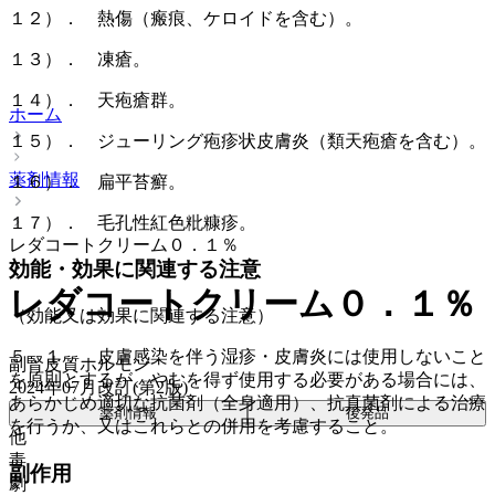
１２）． 熱傷（瘢痕、ケロイドを含む）。
１３）． 凍瘡。
１４）． 天疱瘡群。
ホーム
１５）． ジューリング疱疹状皮膚炎（類天疱瘡を含む）。
薬剤情報
１６）． 扁平苔癬。
１７）． 毛孔性紅色粃糠疹。
レダコートクリーム０．１％
効能・効果に関連する注意
レダコートクリーム０．１％
（効能又は効果に関連する注意）
５．１． 皮膚感染を伴う湿疹・皮膚炎には使用しないこと
副腎皮質ホルモン
を原則とするが、やむを得ず使用する必要がある場合には、
2024年07月改訂(第2版)
あらかじめ適切な抗菌剤（全身適用）、抗真菌剤による治療
薬剤情報
後発品
を行うか、又はこれらとの併用を考慮すること。
他
毒
副作用
劇