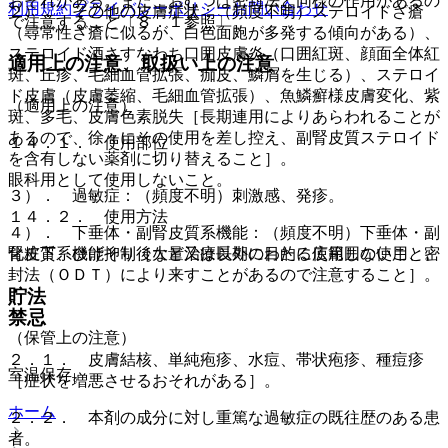
おそれがある。また、おむつは密封法と同様の作用があるの
利用規約
プライバシーポリシー
お問い合わせ
２）． その他の皮膚症状：（頻度不明）ステロイドざ瘡
で注意すること〔８．１参照〕。
（尋常性ざ瘡に似るが、白色面皰が多発する傾向がある）、
ステロイド酒さすなわち口囲皮膚炎（口囲紅斑、顔面全体紅
適用上の注意、取扱い上の注意
斑、丘疹、毛細血管拡張、痂皮、鱗屑を生じる）、ステロイ
ド皮膚（皮膚萎縮、毛細血管拡張）、魚鱗癬様皮膚変化、紫
（適用上の注意）
斑、多毛、皮膚色素脱失［長期連用によりあらわれることが
あるので、徐々にその使用を差し控え、副腎皮質ステロイド
１４．１． 使用部位
を含有しない薬剤に切り替えること］。
眼科用として使用しないこと。
３）． 過敏症：（頻度不明）刺激感、発疹。
１４．２． 使用方法
４）． 下垂体・副腎皮質系機能：（頻度不明）下垂体・副
化粧下、ひげそり後など治療以外の目的に使用しないこと。
腎皮質系機能抑制［大量又は長期にわたる広範囲の使用、密
封法（ＯＤＴ）により来すことがあるので注意すること］。
貯法
禁忌
（保管上の注意）
２．１． 皮膚結核、単純疱疹、水痘、帯状疱疹、種痘疹
室温保存。
［症状を増悪させるおそれがある］。
ホーム
２．２． 本剤の成分に対し重篤な過敏症の既往歴のある患
者。