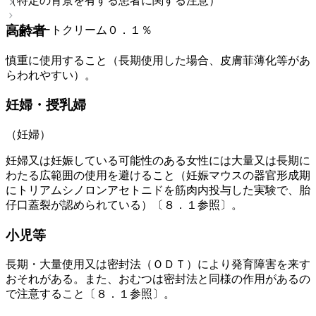
（特定の背景を有する患者に関する注意）
高齢者
レダコートクリーム０．１％
慎重に使用すること（長期使用した場合、皮膚菲薄化等があ
らわれやすい）。
妊婦・授乳婦
（妊婦）
妊婦又は妊娠している可能性のある女性には大量又は長期に
わたる広範囲の使用を避けること（妊娠マウスの器官形成期
にトリアムシノロンアセトニドを筋肉内投与した実験で、胎
仔口蓋裂が認められている）〔８．１参照〕。
小児等
長期・大量使用又は密封法（ＯＤＴ）により発育障害を来す
おそれがある。また、おむつは密封法と同様の作用があるの
で注意すること〔８．１参照〕。