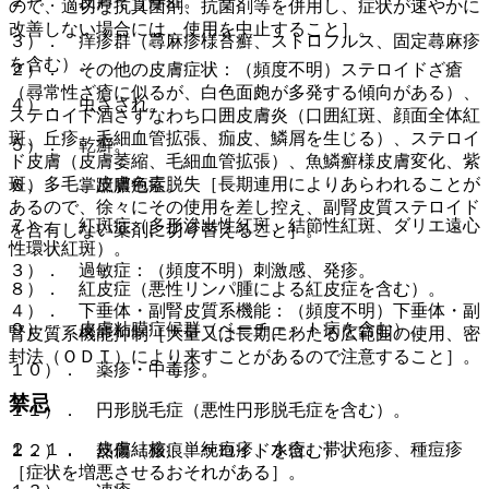
２）． 皮膚そう痒症。
ので、適切な抗真菌剤、抗菌剤等を併用し、症状が速やかに
改善しない場合には、使用を中止すること］。
３）． 痒疹群（蕁麻疹様苔癬、ストロフルス、固定蕁麻疹
を含む）。
２）． その他の皮膚症状：（頻度不明）ステロイドざ瘡
（尋常性ざ瘡に似るが、白色面皰が多発する傾向がある）、
４）． 虫さされ。
ステロイド酒さすなわち口囲皮膚炎（口囲紅斑、顔面全体紅
斑、丘疹、毛細血管拡張、痂皮、鱗屑を生じる）、ステロイ
５）． 乾癬。
ド皮膚（皮膚萎縮、毛細血管拡張）、魚鱗癬様皮膚変化、紫
斑、多毛、皮膚色素脱失［長期連用によりあらわれることが
６）． 掌蹠膿疱症。
あるので、徐々にその使用を差し控え、副腎皮質ステロイド
７）． 紅斑症（多形滲出性紅斑、結節性紅斑、ダリエ遠心
を含有しない薬剤に切り替えること］。
性環状紅斑）。
３）． 過敏症：（頻度不明）刺激感、発疹。
８）． 紅皮症（悪性リンパ腫による紅皮症を含む）。
４）． 下垂体・副腎皮質系機能：（頻度不明）下垂体・副
９）． 皮膚粘膜症候群（ベーチェット病を含む）。
腎皮質系機能抑制［大量又は長期にわたる広範囲の使用、密
封法（ＯＤＴ）により来すことがあるので注意すること］。
１０）． 薬疹・中毒疹。
禁忌
１１）． 円形脱毛症（悪性円形脱毛症を含む）。
２．１． 皮膚結核、単純疱疹、水痘、帯状疱疹、種痘疹
１２）． 熱傷（瘢痕、ケロイドを含む）。
［症状を増悪させるおそれがある］。