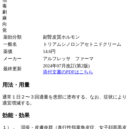
毒
劇
麻
向
覚
薬効分類
副腎皮質ホルモン
一般名
トリアムシノロンアセトニドクリーム
薬価
14.6
円
メーカー
アルフレッサ ファーマ
2024年07月改訂(第2版)
最終更新
添付文書のPDFはこちら
用法・用量
通常１日２〜３回適量を患部に塗布する。なお、症状により
適宜増減する。
効能・効果
１）． 湿疹・皮膚炎群（進行性指掌角皮症、女子顔面黒皮