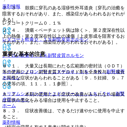
薬剤情報
２．３． 鼓膜に穿孔のある湿疹性外耳道炎［穿孔の治癒を
阻害するおそれがあり、また、感染症があらわれるおそれが
ある］。
レダコートクリーム０．１％
２．４． 潰瘍＜ベーチェット病は除く＞、第２度深在性以
上の熱傷・第２度深在性以上の凍傷［上皮形成を阻害するお
レダコート軟膏０．１％
副腎皮質ホルモン
それがあり、また、感染症があらわれるおそれがある］。
重要な基本的注意
ノギロン軟膏０．１％
副腎皮質ホルモン
８．１． 大量又は長期にわたる広範囲の密封法（ＯＤＴ）
トリアムシノロンアセトニドゲル０．１％「ＴＫ」
副腎皮質
等の使用により、副腎皮質ステロイド剤を全身投与した場合
ホルモン
と同様な症状があらわれることがある〔９．５妊婦、９．７
小児等の項、１１．１．１参照〕。
トリアムシノロンアセトニドクリーム０．１％「ＴＫ」
副腎
８．２． 本剤の使用により症状の改善がみられない場合又
皮質ホルモン
は症状の悪化をみる場合は使用を中止すること。
ホーム
８．３． 症状改善後は、できるだけ速やかに使用を中止す
ること。
薬剤情報