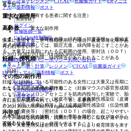
表・計算
レジメン
CTCAE
抗菌薬ガイド
ERマニュ
置を行うこと。
ること。
アル
薬剤情報
ポスト
重大な副作用
（特定の背景を有する患者に関する注意）
新規登録
ログイン
高齢者
１１．１． 重大な副作用
監修医師一覧
UpToDate特別割引
１１．１．１． 後嚢白内障、緑内障（頻度不明）：眼瞼皮
慎重に使用すること（長期使用した場合、皮膚菲薄化等があ
運営会社
膚への使用に際しては、眼圧亢進、緑内障を起こすことがあ
らわれやすい）。
る。大量又は長期にわたる広範囲の使用、密封法（ＯＤＴ）
© 2021 HOKUTO Inc. All rights reserved.
により、後嚢白内障、緑内障等があらわれることがある
妊婦・授乳婦
利用規約
プライバシーポリシー
お問い合わせ
〔８．１参照〕。
ホーム
表・計算
レジメン
CTCAE
抗菌薬ガイド
（妊婦）
ERマニュアル
薬剤情報
ポスト
その他の副作用
妊婦又は妊娠している可能性のある女性には大量又は長期に
監修医師一覧
わたる広範囲の使用を避けること（妊娠マウスの器官形成期
１１．２． その他の副作用
UpToDate特別割引
にトリアムシノロンアセトニドを筋肉内投与した実験で、胎
運営会社
１）． 皮膚感染症：（頻度不明）皮膚真菌性感染症（皮膚
仔口蓋裂が認められている）〔８．１参照〕。
カンジダ症・皮膚白癬等）及び皮膚細菌性感染症（伝染性膿
© 2021 HOKUTO Inc. All rights reserved.
痂疹、毛嚢炎等）［密封法（ＯＤＴ）の場合、起こりやすい
小児等
※本製品は疾病の診断・治療・予防を目的としたプログラム
ので、適切な抗真菌剤、抗菌剤等を併用し、症状が速やかに
ではありません。
改善しない場合には、使用を中止すること］。
長期・大量使用又は密封法（ＯＤＴ）により発育障害を来す