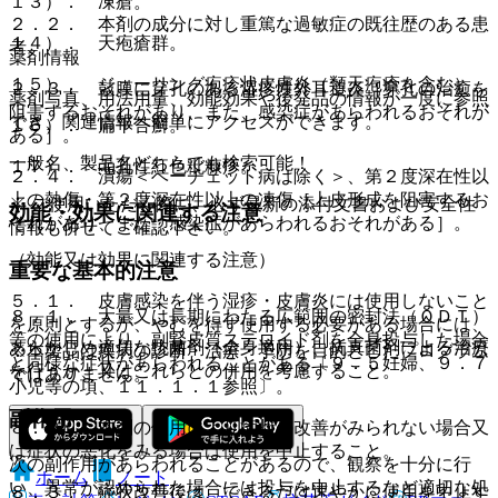
１３）． 凍瘡。
２．２． 本剤の成分に対し重篤な過敏症の既往歴のある患
１４）． 天疱瘡群。
者。
薬剤情報
１５）． ジューリング疱疹状皮膚炎（類天疱瘡を含む）。
２．３． 鼓膜に穿孔のある湿疹性外耳道炎［穿孔の治癒を
薬剤写真、用法用量、効能効果や後発品の情報が一度に参照
阻害するおそれがあり、また、感染症があらわれるおそれが
でき、関連情報へ簡単にアクセスができます。
１６）． 扁平苔癬。
ある］。
一般名、製品名どちらでも検索可能！
１７）． 毛孔性紅色粃糠疹。
２．４． 潰瘍＜ベーチェット病は除く＞、第２度深在性以
上の熱傷・第２度深在性以上の凍傷［上皮形成を阻害するお
※ ご使用いただく際に、必ず最新の添付文書および安全性
効能・効果に関連する注意
それがあり、また、感染症があらわれるおそれがある］。
情報も併せてご確認下さい。
（効能又は効果に関連する注意）
重要な基本的注意
５．１． 皮膚感染を伴う湿疹・皮膚炎には使用しないこと
８．１． 大量又は長期にわたる広範囲の密封法（ＯＤＴ）
を原則とするが、やむを得ず使用する必要がある場合には、
等の使用により、副腎皮質ステロイド剤を全身投与した場合
あらかじめ適切な抗菌剤（全身適用）、抗真菌剤による治療
※本製品は疾病の診断・治療・予防を目的としたプログラム
と同様な症状があらわれることがある〔９．５妊婦、９．７
を行うか、又はこれらとの併用を考慮すること。
ではありません。
小児等の項、１１．１．１参照〕。
副作用
８．２． 本剤の使用により症状の改善がみられない場合又
は症状の悪化をみる場合は使用を中止すること。
次の副作用があらわれることがあるので、観察を十分に行
ホーム
ノート
い、異常が認められた場合には投与を中止するなど適切な処
８．３． 症状改善後は、できるだけ速やかに使用を中止す