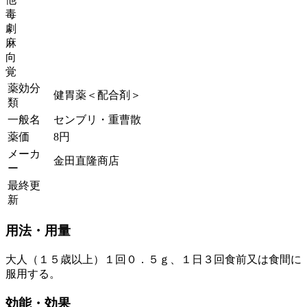
毒
劇
麻
向
覚
薬効分
健胃薬＜配合剤＞
類
一般名
センブリ・重曹散
薬価
8
円
メーカ
金田直隆商店
ー
最終更
新
用法・用量
大人（１５歳以上）１回０．５ｇ、１日３回食前又は食間に
服用する。
効能・効果