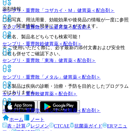
薬剤情報
センブリ・重曹散「コザカイ・Ｍ」
健胃薬＜配合剤＞
薬剤写真、用法用量、効能効果や後発品の情報が一度に参照
でき、関連情報へ簡単にアクセスができます。
センブリ・重曹散シオエ
健胃薬＜配合剤＞
一般名、製品名どちらでも検索可能！
センブリ・重曹散鈴
健胃薬＜配合剤＞
※ ご使用いただく際に、必ず最新の添付文書および安全性
情報も併せてご確認下さい。
センブリ・重曹散「東海」
健胃薬＜配合剤＞
センブリ・重曹散「メタル」
健胃薬＜配合剤＞
※本製品は疾病の診断・治療・予防を目的としたプログラム
ではありません。
センブリ・重曹散
健胃薬＜配合剤＞
センブリ・重曹散「ヨシダ」
健胃薬＜配合剤＞
ホーム
ノート
表・計算
レジメン
CTCAE
抗菌薬ガイド
ERマニュ