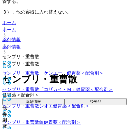
管する。
３）．他の容器に入れ替えない。
ホーム
ホーム
薬剤情報
薬剤情報
センブリ・重曹散
センブリ・重曹散
センブリ・重曹散「ケンエー」
健胃薬＜配合剤＞
センブリ・重曹散
センブリ・重曹散「コザカイ・Ｍ」
健胃薬＜配合剤＞
健胃薬＜配合剤＞
薬剤情報
後発品
センブリ・重曹散シオエ
健胃薬＜配合剤＞
他
毒
劇
センブリ・重曹散鈴
健胃薬＜配合剤＞
麻