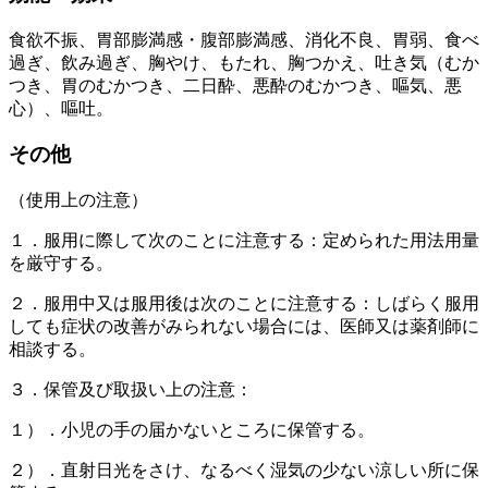
食欲不振、胃部膨満感・腹部膨満感、消化不良、胃弱、食べ
過ぎ、飲み過ぎ、胸やけ、もたれ、胸つかえ、吐き気（むか
つき、胃のむかつき、二日酔、悪酔のむかつき、嘔気、悪
心）、嘔吐。
その他
（使用上の注意）
１．服用に際して次のことに注意する：定められた用法用量
を厳守する。
２．服用中又は服用後は次のことに注意する：しばらく服用
しても症状の改善がみられない場合には、医師又は薬剤師に
相談する。
３．保管及び取扱い上の注意：
１）．小児の手の届かないところに保管する。
２）．直射日光をさけ、なるべく湿気の少ない涼しい所に保