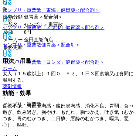
向
覚
センブリ・重曹散「東海」
健胃薬＜配合剤＞
薬効分類
健胃薬＜配合剤＞
一般名
センブリ・重曹散
センブリ・重曹散「メタル」
健胃薬＜配合剤＞
薬価
8
円
メーカー
金田直隆商店
センブリ・重曹散
健胃薬＜配合剤＞
最終更新
用法・用量
センブリ・重曹散「ヨシダ」
健胃薬＜配合剤＞
ホーム
大人（１５歳以上）１回０．５ｇ、１日３回食前又は食間に
服用する。
薬剤情報
効能・効果
センブリ・重曹散
食欲不振、胃部膨満感・腹部膨満感、消化不良、胃弱、食べ
過ぎ、飲み過ぎ、胸やけ、もたれ、胸つかえ、吐き気（むか
つき、胃のむかつき、二日酔、悪酔のむかつき、嘔気、悪
心）、嘔吐。