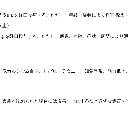
７５μｇを経口投与する。ただし、年齢、症状により適宜増減
疾患〉
μｇを経口投与する。ただし、疾患、年齢、症状、病型により
（低カルシウム血症、しびれ、テタニー、知覚異常、筋力低下
、異常が認められた場合には投与を中止するなど適切な処置を