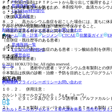
ログイン
ＰＴＰ包装の薬剤はＰＴＰシートから取り出して服用するよ
監修医師一覧
８．１． 過量投与を防ぐため、本剤投与中、血清カルシウ
併症を併発することがある）。
UpToDate特別割引
０．２参照〕。
運営会社
（取扱い上の注意）
８．２． 高カルシウム血症を起こした場合には、直ちに休
© 2021 HOKUTO Inc. All rights reserved.
アルミピロー包装開封後は、遮光して保存すること。
利用規約
プライバシーポリシー
お問い合わせ
（特定の背景を有する患者に関する注意）
ホーム
表・計算
レジメン
CTCAE
抗菌薬ガイド
E
貯法
（合併症・既往歴等のある患者）
監修医師一覧
（保管上の注意）
９．１．１． 高リン血症のある患者：リン酸結合剤を併用
UpToDate特別割引
運営会社
室温保存。
（腎機能障害患者）
© 2021 HOKUTO Inc. All rights reserved.
ホーム
９．２．１． 透析中の患者：マグネシウム含有製剤との併
※本製品は疾病の診断・治療・予防を目的としたプログラム
相互作用
薬剤情報
利用規約
プライバシーポリシー
お問い合わせ
１０．２． 併用注意：
カルシトリオールカプセル０．５μｇ「トーワ」
１）． ビタミンＤ及びビタミンＤ誘導体（アルファカルシ
２）． ＰＴＨ製剤（テリパラチド等）、ＰＴＨｒＰ製剤（
ロカルトロールカプセル０．５
骨代謝改善薬 > 活性型ビタミ