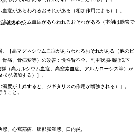
する。
ム血症があらわれるおそれがある（相加作用による）］。
［高カルシウム血症があらわれるおそれがある（本剤は腸管で
適宜増減する。
照〕［高マグネシウム血症があらわれるおそれがある（他のビ
、骨痛、骨病変等）の改善：慢性腎不全、副甲状腺機能低下
候群（高カルシウム血症、高窒素血症、アルカローシス等）が
吸収が増加する）］。
の濃度が上昇すると、ジギタリスの作用が増強される）］。
行うこと。
快感、心窩部痛、腹部膨満感、口内炎。