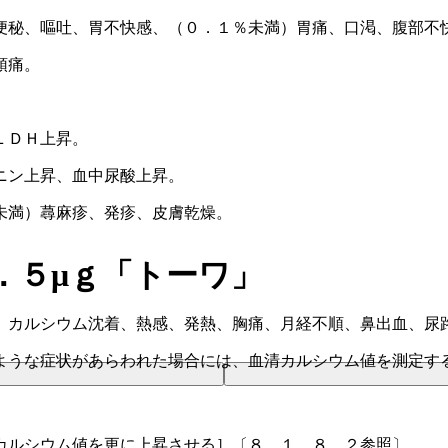
便秘、嘔吐、胃不快感、（０．１％未満）胃痛、口渇、腹部不
頭痛。
ＬＤＨ上昇。
ニン上昇、血中尿酸上昇。
未満）蕁麻疹、発疹、皮膚乾燥。
．５μｇ「トーワ」
、カルシウム沈着、熱感、発熱、胸痛、月経不順、鼻出血、尿
ような症状があらわれた場合には、血清カルシウム値を測定す
カルシウム値を更に上昇させる］〔８．１、８．２参照〕。