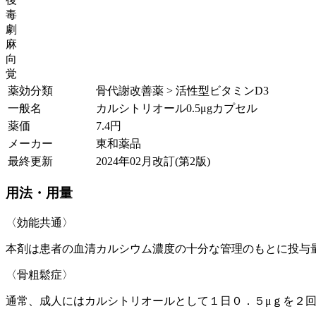
毒
劇
麻
向
覚
薬効分類
骨代謝改善薬 > 活性型ビタミンD3
一般名
カルシトリオール0.5μgカプセル
薬価
7.4
円
メーカー
東和薬品
最終更新
2024年02月改訂(第2版)
用法・用量
〈効能共通〉
本剤は患者の血清カルシウム濃度の十分な管理のもとに投与
〈骨粗鬆症〉
通常、成人にはカルシトリオールとして１日０．５μｇを２