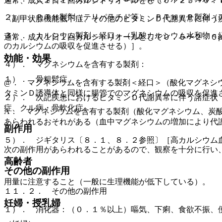
通常、成人１日１回カルシトリオールとして０．２５〜０．
２）． ＰＴＨ製剤（テリパラチド等）、ＰＴＨｒＰ製剤（
〈副甲状腺機能低下症、その他のビタミンＤ代謝異常に伴う
３）． カルシウム製剤＜経口＞（乳酸カルシウム水和物＜
通常、成人１日１回カルシトリオールとして０．５〜２．０
のカルシウムの吸収を促進させる）］。
効能・効果
４）． マグネシウムを含有する製剤：
１）． 骨粗鬆症。
@． マグネシウムを含有する製剤＜経口＞（酸化マグネシ
タミンＤ誘導体と同様に腸管でのマグネシウムの吸収を促進
２）． 次記疾患におけるビタミンＤ代謝異常に伴う諸症状
症、クル病・骨軟化症。
A． マグネシウムを含有する製剤（酸化マグネシウム、炭
あらわれるおそれがある（血中マグネシウムの増加により代
副作用
５）． ジギタリス〔８．１、８．２参照〕［高カルシウム
次の副作用があらわれることがあるので、観察を十分に行い
高齢者
その他の副作用
用量に注意すること（一般に生理機能が低下している）。
１１．２． その他の副作用
妊婦・授乳婦
１）． 消化器：（０．１％以上）嘔気、下痢、食欲不振、