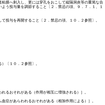
道粘膜へ刺入し、更には穿孔をおこして縦隔洞炎等の重篤な合
いよう投与量を調節すること〔２．禁忌の項、９．７．１、１
して投与を再開すること〔２．禁忌の項、１０．２参照〕。
る）〔１０．２参照〕。
われるおそれがある（作用が相互に増強される）］。
ム血症があらわれるおそれがある（相加作用による）］。