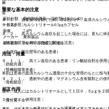
麻
向
重要な基本的注意
覚
薬効分類
骨代謝改善薬 > 活性型ビタミンD3
８．１． 過量投与を防ぐため、本剤投与中、血清カルシウ
一般名
カルシトリオール0.5μgカプセル
０．２参照〕。
薬価
7.4
円
８．２． 高カルシウム血症を起こした場合には、直ちに休
メーカー
東和薬品
（特定の背景を有する患者に関する注意）
最終更新
2024年02月改訂(第2版)
（合併症・既往歴等のある患者）
用法・用量
９．１．１． 高リン血症のある患者：リン酸結合剤を併用
〈効能共通〉
（腎機能障害患者）
本剤は患者の血清カルシウム濃度の十分な管理のもとに投与
９．２．１． 透析中の患者：マグネシウム含有製剤との併
〈骨粗鬆症〉
相互作用
通常、成人にはカルシトリオールとして１日０．５μｇを２
１０．２． 併用注意：
〈慢性腎不全〉
１）． ビタミンＤ及びビタミンＤ誘導体（アルファカルシ