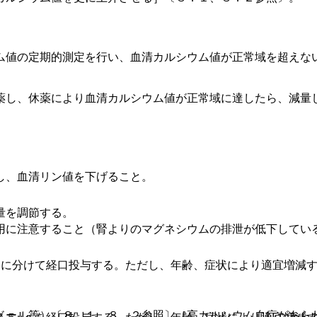
ム値の定期的測定を行い、血清カルシウム値が正常域を超えな
薬し、休薬により血清カルシウム値が正常域に達したら、減量
し、血清リン値を下げること。
量を調節する。
用に注意すること（腎よりのマグネシウムの排泄が低下してい
回に分けて経口投与する。ただし、年齢、症状により適宜増減
ドール等）〔８．１、８．２参照〕［高カルシウム血症があら