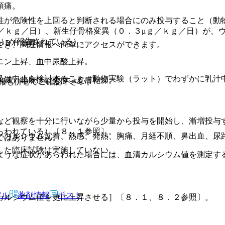
頭痛。
性が危険性を上回ると判断される場合にのみ投与すること（動
／ｋｇ／日）、新生仔骨格変異（０．３μｇ／ｋｇ／日）が、
上）が報告されている）。
ＬＤＨ上昇。
でき、関連情報へ簡単にアクセスができます。
ニン上昇、血中尿酸上昇。
又は中止を検討すること（動物実験（ラット）でわずかに乳汁
未満）蕁麻疹、発疹、皮膚乾燥。
報も併せてご確認下さい。
など観察を十分に行いながら少量から投与を開始し、漸増投与
らわれている）〔８．１参照〕。
、カルシウム沈着、熱感、発熱、胸痛、月経不順、鼻出血、尿
ではありません。
した臨床試験は実施していない。
ような症状があらわれた場合には、血清カルシウム値を測定す
アル
薬剤情報
ポスト
カルシウム値を更に上昇させる］〔８．１、８．２参照〕。