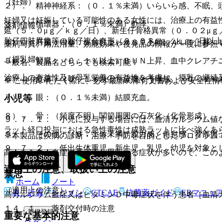
（妊婦）
２）． 精神神経系：（０．１％未満）いらいら感、不眠、
妊婦又は妊娠している可能性のある女性には、治療上の有益
３）． 循環器：（０．１％未満）動悸。
薬剤情報
延（５．０μｇ／ｋｇ／日）、新生仔骨格異常（０．０２μｇ
胎仔四肢異常等の胎仔複合奇形（０．０８μｇ／ｋｇ／日以
４）． 肝臓：（０．１％以上）ＡＳＴ上昇、ＡＬＴ上昇、
薬剤写真、用法用量、効能効果や後発品の情報が一度に参照
（授乳婦）
５）． 腎臓：（０．１％以上）ＢＵＮ上昇、血中クレアチ
一般名、製品名どちらでも検索可能！
治療上の有益性及び母乳栄養の有益性を考慮し、授乳の継続
６）． 皮膚：（０．１％以上）皮膚そう痒感、（０．１％
※ ご使用いただく際に、必ず最新の添付文書および安全性情
７）． 眼：（０．１％未満）結膜充血。
小児等
８）． 骨：（頻度不明）関節周囲の石灰化（化骨形成）。
９．７．１． 小児に投与する場合には、血清カルシウム値
ラット経口投与における急性毒性は成熟ラットに比べ強くあ
９）． その他：（０．１％未満）脱力感、倦怠感、背部痛
※本製品は疾病の診断・治療・予防を目的としたプログラム
９．７．２． 低出生体重児、新生児、乳児、幼児を対象と
高カルシウム血症に基づくと思われる症状が多いので、この
適用上の注意、取扱い上の注意
禁忌
ホーム
ノート
（適用上の注意）
表・計算
レジメン
CTCAE
抗菌薬ガイド
ERマニュ
高カルシウム血症又はビタミンＤ中毒症状を伴う患者［血清
１４．１． 薬剤交付時の注意
新規登録
重要な基本的注意