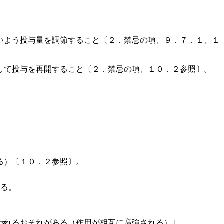
いよう投与量を調節すること〔２．禁忌の項、９．７．１、１
して投与を再開すること〔２．禁忌の項、１０．２参照〕。
る）〔１０．２参照〕。
する。
われるおそれがある（作用が相互に増強される）］。