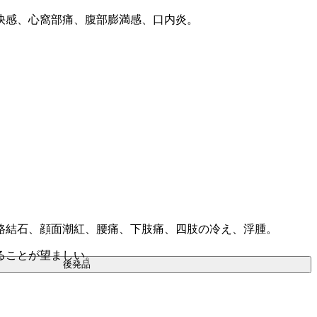
快感、心窩部痛、腹部膨満感、口内炎。
路結石、顔面潮紅、腰痛、下肢痛、四肢の冷え、浮腫。
ることが望ましい。
後発品