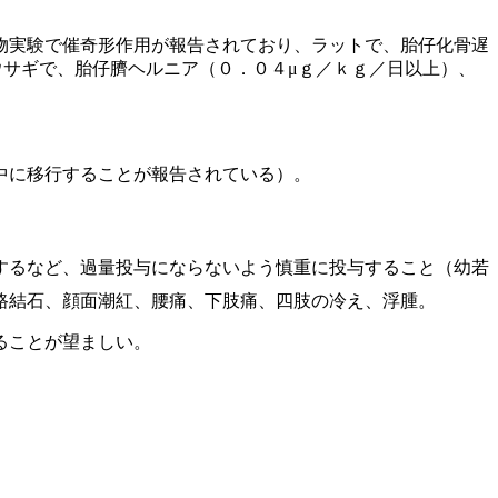
物実験で催奇形作用が報告されており、ラットで、胎仔化骨遅
ウサギで、胎仔臍ヘルニア（０．０４μｇ／ｋｇ／日以上）、
中に移行することが報告されている）。
するなど、過量投与にならないよう慎重に投与すること（幼若
路結石、顔面潮紅、腰痛、下肢痛、四肢の冷え、浮腫。
ることが望ましい。