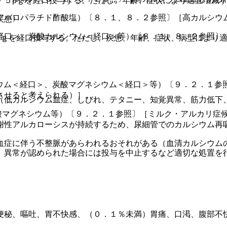
７５μｇを経口投与する。ただし、年齢、症状により適宜増減
アバロパラチド酢酸塩）〔８．１、８．２参照〕［高カルシウ
疾患〉
経口＞、炭酸カルシウム＜経口＞等）〔８．１、８．２参照〕
μｇを経口投与する。ただし、疾患、年齢、症状、病型により
ウム＜経口＞、炭酸マグネシウム＜経口＞等）〔９．２．１参
させると考えられる）］。
（低カルシウム血症、しびれ、テタニー、知覚異常、筋力低下
酸マグネシウム等）〔９．２．１参照〕［ミルク・アルカリ症
謝性アルカローシスが持続するため、尿細管でのカルシウム再
血症に伴う不整脈があらわれるおそれがある（血清カルシウム
、異常が認められた場合には投与を中止するなど適切な処置を
便秘、嘔吐、胃不快感、（０．１％未満）胃痛、口渇、腹部不