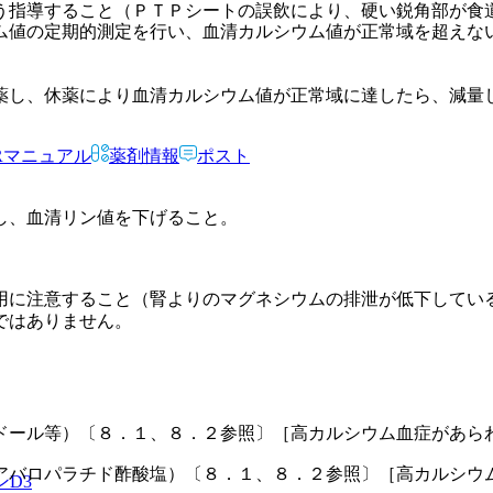
う指導すること（ＰＴＰシートの誤飲により、硬い鋭角部が食
ム値の定期的測定を行い、血清カルシウム値が正常域を超えな
薬し、休薬により血清カルシウム値が正常域に達したら、減量
Rマニュアル
薬剤情報
ポスト
し、血清リン値を下げること。
用に注意すること（腎よりのマグネシウムの排泄が低下してい
ではありません。
ドール等）〔８．１、８．２参照〕［高カルシウム血症があら
アバロパラチド酢酸塩）〔８．１、８．２参照〕［高カルシウ
ンD3