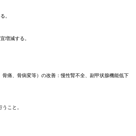
する。
適宜増減する。
、骨痛、骨病変等）の改善：慢性腎不全、副甲状腺機能低下
行うこと。