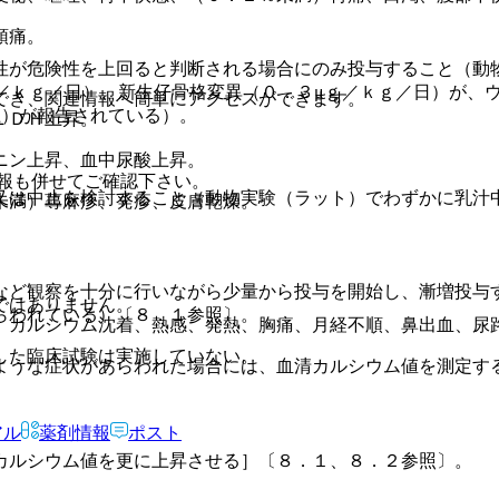
頭痛。
性が危険性を上回ると判断される場合にのみ投与すること（動
／ｋｇ／日）、新生仔骨格変異（０．３μｇ／ｋｇ／日）が、
でき、関連情報へ簡単にアクセスができます。
上）が報告されている）。
ＬＤＨ上昇。
ニン上昇、血中尿酸上昇。
報も併せてご確認下さい。
又は中止を検討すること（動物実験（ラット）でわずかに乳汁
未満）蕁麻疹、発疹、皮膚乾燥。
など観察を十分に行いながら少量から投与を開始し、漸増投与
ではありません。
らわれている）〔８．１参照〕。
、カルシウム沈着、熱感、発熱、胸痛、月経不順、鼻出血、尿
した臨床試験は実施していない。
ような症状があらわれた場合には、血清カルシウム値を測定す
アル
薬剤情報
ポスト
カルシウム値を更に上昇させる］〔８．１、８．２参照〕。