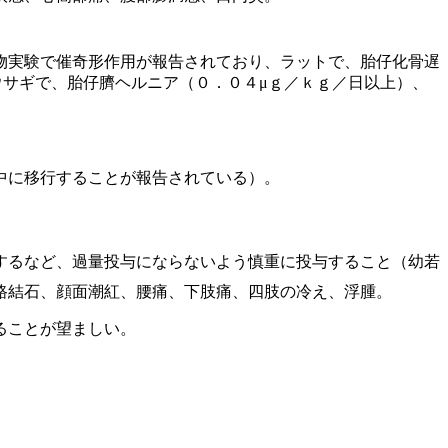
物実験で催奇形作用が報告されており、ラットで、胎仔化骨遅
ウサギで、胎仔臍ヘルニア（０．０４μｇ／ｋｇ／日以上）、
中に移行することが報告されている）。
するなど、過量投与にならないよう慎重に投与すること（幼若
路結石、顔面潮紅、腰痛、下肢痛、四肢の冷え、浮腫。
ることが望ましい。