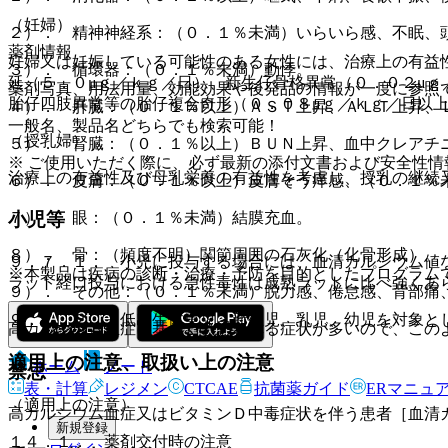
（妊婦）
２）． 精神神経系：（０．１％未満）いらいら感、不眠、
薬剤情報
妊婦又は妊娠している可能性のある女性には、治療上の有益
３）． 循環器：（０．１％未満）動悸。
延（５．０μｇ／ｋｇ／日）、新生仔骨格異常（０．０２μｇ
薬剤写真、用法用量、効能効果や後発品の情報が一度に参照
胎仔四肢異常等の胎仔複合奇形（０．０８μｇ／ｋｇ／日以
４）． 肝臓：（０．１％以上）ＡＳＴ上昇、ＡＬＴ上昇、
一般名、製品名どちらでも検索可能！
（授乳婦）
５）． 腎臓：（０．１％以上）ＢＵＮ上昇、血中クレアチ
※ ご使用いただく際に、必ず最新の添付文書および安全性情
治療上の有益性及び母乳栄養の有益性を考慮し、授乳の継続
６）． 皮膚：（０．１％以上）皮膚そう痒感、（０．１％
７）． 眼：（０．１％未満）結膜充血。
小児等
８）． 骨：（頻度不明）関節周囲の石灰化（化骨形成）。
９．７．１． 小児に投与する場合には、血清カルシウム値
※本製品は疾病の診断・治療・予防を目的としたプログラム
ラット経口投与における急性毒性は成熟ラットに比べ強くあ
９）． その他：（０．１％未満）脱力感、倦怠感、背部痛
９．７．２． 低出生体重児、新生児、乳児、幼児を対象と
高カルシウム血症に基づくと思われる症状が多いので、この
適用上の注意、取扱い上の注意
ホーム
ノート
禁忌
表・計算
レジメン
CTCAE
抗菌薬ガイド
ERマニュ
（適用上の注意）
高カルシウム血症又はビタミンＤ中毒症状を伴う患者［血清
新規登録
１４．１． 薬剤交付時の注意