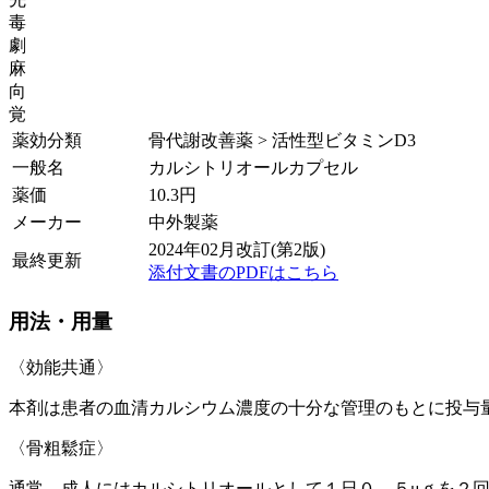
毒
劇
麻
向
覚
薬効分類
骨代謝改善薬 > 活性型ビタミンD3
一般名
カルシトリオールカプセル
薬価
10.3
円
メーカー
中外製薬
2024年02月改訂(第2版)
最終更新
添付文書のPDFはこちら
用法・用量
〈効能共通〉
本剤は患者の血清カルシウム濃度の十分な管理のもとに投与
〈骨粗鬆症〉
通常、成人にはカルシトリオールとして１日０．５μｇを２