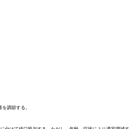
量を調節する。
回に分けて経口投与する。ただし、年齢、症状により適宜増減