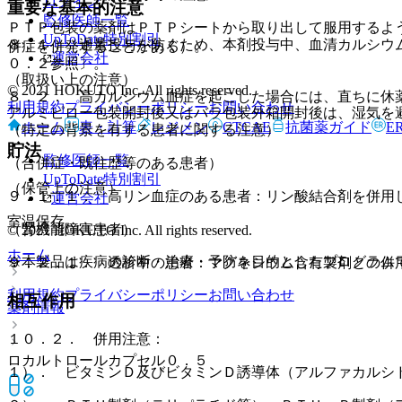
ログイン
重要な基本的注意
監修医師一覧
ＰＴＰ包装の薬剤はＰＴＰシートから取り出して服用するよ
UpToDate特別割引
８．１． 過量投与を防ぐため、本剤投与中、血清カルシウ
併症を併発することがある）。
運営会社
０．２参照〕。
（取扱い上の注意）
© 2021 HOKUTO Inc. All rights reserved.
８．２． 高カルシウム血症を起こした場合には、直ちに休
利用規約
プライバシーポリシー
お問い合わせ
アルミピロー包装開封後又はバラ包装外箱開封後は、湿気を
ホーム
表・計算
レジメン
CTCAE
抗菌薬ガイド
E
（特定の背景を有する患者に関する注意）
貯法
監修医師一覧
（合併症・既往歴等のある患者）
UpToDate特別割引
（保管上の注意）
９．１．１． 高リン血症のある患者：リン酸結合剤を併用
運営会社
室温保存。
（腎機能障害患者）
© 2021 HOKUTO Inc. All rights reserved.
ホーム
※本製品は疾病の診断・治療・予防を目的としたプログラム
９．２．１． 透析中の患者：マグネシウム含有製剤との併
利用規約
プライバシーポリシー
お問い合わせ
相互作用
薬剤情報
１０．２． 併用注意：
ロカルトロールカプセル０．５
１）． ビタミンＤ及びビタミンＤ誘導体（アルファカルシ