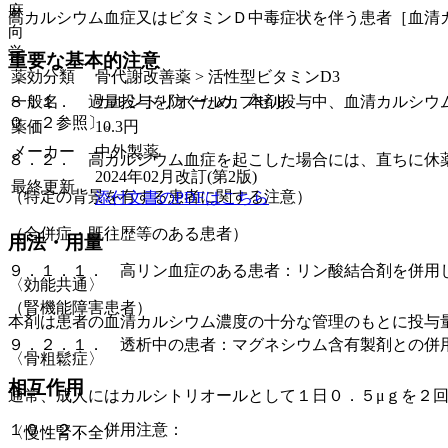
麻
高カルシウム血症又はビタミンＤ中毒症状を伴う患者［血清
向
覚
重要な基本的注意
薬効分類
骨代謝改善薬 > 活性型ビタミンD3
一般名
カルシトリオールカプセル
８．１． 過量投与を防ぐため、本剤投与中、血清カルシウ
０．２参照〕。
薬価
10.3
円
メーカー
中外製薬
８．２． 高カルシウム血症を起こした場合には、直ちに休
2024年02月改訂(第2版)
最終更新
（特定の背景を有する患者に関する注意）
添付文書のPDFはこちら
（合併症・既往歴等のある患者）
用法・用量
９．１．１． 高リン血症のある患者：リン酸結合剤を併用
〈効能共通〉
（腎機能障害患者）
本剤は患者の血清カルシウム濃度の十分な管理のもとに投与
９．２．１． 透析中の患者：マグネシウム含有製剤との併
〈骨粗鬆症〉
相互作用
通常、成人にはカルシトリオールとして１日０．５μｇを２
１０．２． 併用注意：
〈慢性腎不全〉