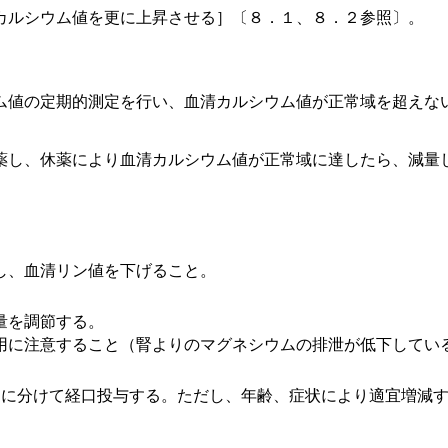
カルシウム値を更に上昇させる］〔８．１、８．２参照〕。
ム値の定期的測定を行い、血清カルシウム値が正常域を超えな
薬し、休薬により血清カルシウム値が正常域に達したら、減量
し、血清リン値を下げること。
量を調節する。
用に注意すること（腎よりのマグネシウムの排泄が低下してい
回に分けて経口投与する。ただし、年齢、症状により適宜増減