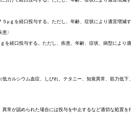
７５μｇを経口投与する。ただし、年齢、症状により適宜増減
疾患〉
μｇを経口投与する。ただし、疾患、年齢、症状、病型により
（低カルシウム血症、しびれ、テタニー、知覚異常、筋力低下
、異常が認められた場合には投与を中止するなど適切な処置を