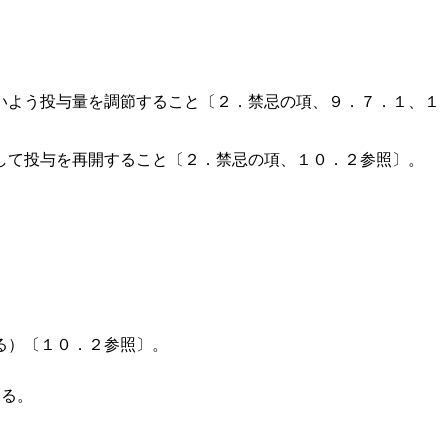
いよう投与量を調節すること〔２．禁忌の項、９．７．１、１
して投与を再開すること〔２．禁忌の項、１０．２参照〕。
る）〔１０．２参照〕。
する。