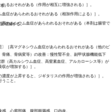
われるおそれがある（作用が相互に増強される）］。
する。
ム血症があらわれるおそれがある（相加作用による）］。
［高カルシウム血症があらわれるおそれがある（本剤は腸管で
適宜増減する。
照〕［高マグネシウム血症があらわれるおそれがある（他のビ
、骨痛、骨病変等）の改善：慢性腎不全、副甲状腺機能低下
候群（高カルシウム血症、高窒素血症、アルカローシス等）が
吸収が増加する）］。
の濃度が上昇すると、ジギタリスの作用が増強される）］。
行うこと。
快感、心窩部痛、腹部膨満感、口内炎。