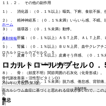
１１．２． その他の副作用
１）． 消化器：（０．１％以上）嘔気、下痢、食欲不振、
２）． 精神神経系：（０．１％未満）いらいら感、不眠、
ホーム
３）． 循環器：（０．１％未満）動悸。
４）． 肝臓：（０．１％以上）ＡＳＴ上昇、ＡＬＴ上昇、
薬剤情報
５）． 腎臓：（０．１％以上）ＢＵＮ上昇、血中クレアチ
ロカルトロールカプセル０．５
６）． 皮膚：（０．１％以上）皮膚そう痒感、（０．１％
ロカルトロールカプセル０．
７）． 眼：（０．１％未満）結膜充血。
８）． 骨：（頻度不明）関節周囲の石灰化（化骨形成）。
骨代謝改善薬 > 活性型ビタミンD3
９）． その他：（０．１％未満）脱力感、倦怠感、背部痛
2024年02月改訂(第2版)
薬剤情報
高カルシウム血症に基づくと思われる症状が多いので、この
先
毒
禁忌
劇