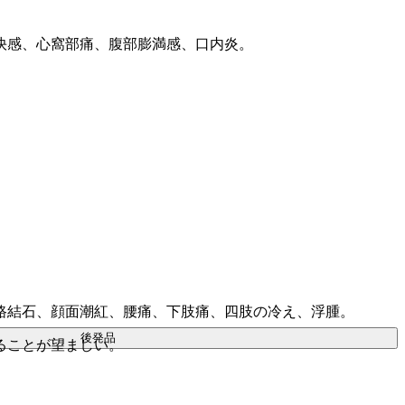
快感、心窩部痛、腹部膨満感、口内炎。
路結石、顔面潮紅、腰痛、下肢痛、四肢の冷え、浮腫。
後発品
ることが望ましい。