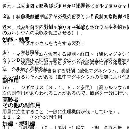
１）． ビタミンＤ及びビタミンＤ誘導体（アルファカルシ
通常、成人１日１回カルシトリオールとして０．２５〜０．
２）． ＰＴＨ製剤（テリパラチド等）、ＰＴＨｒＰ製剤（
〈副甲状腺機能低下症、その他のビタミンＤ代謝異常に伴う
３）． カルシウム製剤＜経口＞（乳酸カルシウム水和物＜
通常、成人１日１回カルシトリオールとして０．５〜２．０
のカルシウムの吸収を促進させる）］。
効能・効果
４）． マグネシウムを含有する製剤：
１）． 骨粗鬆症。
@． マグネシウムを含有する製剤＜経口＞（酸化マグネシ
タミンＤ誘導体と同様に腸管でのマグネシウムの吸収を促進
２）． 次記疾患におけるビタミンＤ代謝異常に伴う諸症状
症、クル病・骨軟化症。
A． マグネシウムを含有する製剤（酸化マグネシウム、炭
あらわれるおそれがある（血中マグネシウムの増加により代
副作用
５）． ジギタリス〔８．１、８．２参照〕［高カルシウム
次の副作用があらわれることがあるので、観察を十分に行い
高齢者
その他の副作用
用量に注意すること（一般に生理機能が低下している）。
１１．２． その他の副作用
妊婦・授乳婦
１）． 消化器：（０．１％以上）嘔気、下痢、食欲不振、