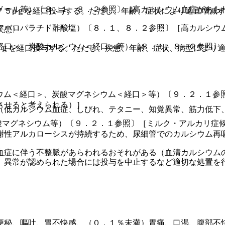
ドール等）〔８．１、８．２参照〕［高カルシウム血症があら
７５μｇを経口投与する。ただし、年齢、症状により適宜増減
アバロパラチド酢酸塩）〔８．１、８．２参照〕［高カルシウ
疾患〉
経口＞、炭酸カルシウム＜経口＞等）〔８．１、８．２参照〕
μｇを経口投与する。ただし、疾患、年齢、症状、病型により
ウム＜経口＞、炭酸マグネシウム＜経口＞等）〔９．２．１参
させると考えられる）］。
（低カルシウム血症、しびれ、テタニー、知覚異常、筋力低下
酸マグネシウム等）〔９．２．１参照〕［ミルク・アルカリ症
謝性アルカローシスが持続するため、尿細管でのカルシウム再
血症に伴う不整脈があらわれるおそれがある（血清カルシウム
、異常が認められた場合には投与を中止するなど適切な処置を
便秘、嘔吐、胃不快感、（０．１％未満）胃痛、口渇、腹部不