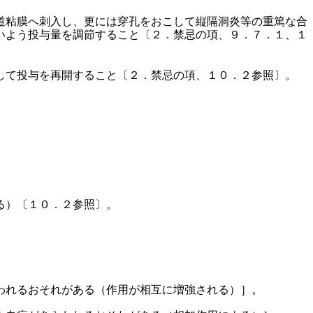
道粘膜へ刺入し、更には穿孔をおこして縦隔洞炎等の重篤な合
いよう投与量を調節すること〔２．禁忌の項、９．７．１、１
して投与を再開すること〔２．禁忌の項、１０．２参照〕。
る）〔１０．２参照〕。
われるおそれがある（作用が相互に増強される）］。