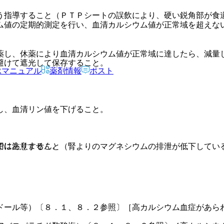
う指導すること（ＰＴＰシートの誤飲により、硬い鋭角部が食
ム値の定期的測定を行い、血清カルシウム値が正常域を超えな
薬し、休薬により血清カルシウム値が正常域に達したら、減量
避けて遮光して保存すること。
Rマニュアル
薬剤情報
ポスト
し、血清リン値を下げること。
ではありません。
用に注意すること（腎よりのマグネシウムの排泄が低下してい
ドール等）〔８．１、８．２参照〕［高カルシウム血症があら