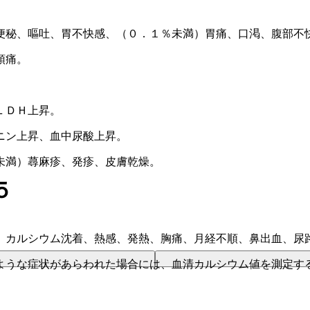
便秘、嘔吐、胃不快感、（０．１％未満）胃痛、口渇、腹部不
頭痛。
ＬＤＨ上昇。
ニン上昇、血中尿酸上昇。
未満）蕁麻疹、発疹、皮膚乾燥。
５
、カルシウム沈着、熱感、発熱、胸痛、月経不順、鼻出血、尿
ような症状があらわれた場合には、血清カルシウム値を測定す