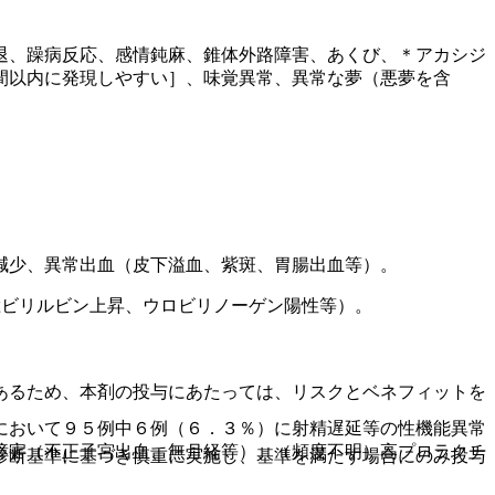
退、躁病反応、感情鈍麻、錐体外路障害、あくび、＊アカシジ
間以内に発現しやすい］、味覚異常、異常な夢（悪夢を含
減少、異常出血（皮下溢血、紫斑、胃腸出血等）。
総ビリルビン上昇、ウロビリノーゲン陽性等）。
あるため、本剤の投与にあたっては、リスクとベネフィットを
において９５例中６例（６．３％）に射精遅延等の性機能異常
障害（不正子宮出血、無月経等）、（頻度不明）高プロラクチ
診断基準に基づき慎重に実施し、基準を満たす場合にのみ投与