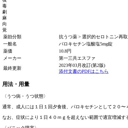
毒
劇
麻
向
覚
薬効分類
抗うつ薬 > 選択的セロトニン再取り
一般名
パロキセチン塩酸塩5mg錠
薬価
10.8
円
メーカー
第一三共エスファ
2023年03月改訂(第2版)
最終更新
添付文書のPDFはこちら
用法・用量
〈うつ病・うつ状態〉
通常、成人には１日１回夕食後、パロキセチンとして２０〜
なお、症状により１日４０ｍｇを超えない範囲で適宜増減す
〈パニック障害〉