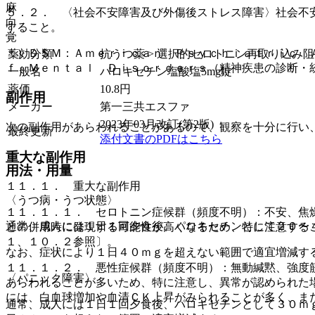
麻
５．２． 〈社会不安障害及び外傷後ストレス障害〉社会不
向
すること。
覚
＊）ＤＳＭ：Ａｍｅｒｉｃａｎ Ｐｓｙｃｈｉａｔｒｉｃ 
薬効分類
抗うつ薬 > 選択的セロトニン再取り込み阻害薬
ｆ Ｍｅｎｔａｌ Ｄｉｓｏｒｄｅｒｓ（精神疾患の診断・
一般名
パロキセチン塩酸塩5mg錠
薬価
10.8
円
副作用
メーカー
第一三共エスファ
2023年03月改訂(第2版)
次の副作用があらわれることがあるので、観察を十分に行い
最終更新
添付文書のPDFはこちら
重大な副作用
用法・用量
１１．１． 重大な副作用
〈うつ病・うつ状態〉
１１．１．１． セロトニン症候群（頻度不明）：不安、焦
通常、成人には１日１回夕食後、パロキセチンとして２０〜
との併用時に発現する可能性が高くなるため、特に注意する
１、１０．２参照〕。
なお、症状により１日４０ｍｇを超えない範囲で適宜増減す
１１．１．２． 悪性症候群（頻度不明）：無動緘黙、強度
〈パニック障害〉
あらわれることが多いため、特に注意し、異常が認められた
には、白血球増加や血清ＣＫ上昇がみられることが多く、ま
通常、成人には１日１回夕食後、パロキセチンとして３０ｍ