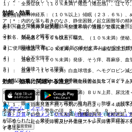
７．２． 原則として、５ｍｇ錠は減量又は中止時のみに使
１）． 全身症状：（１０％未満）倦怠（倦怠感）、ほてり
効能・効果
２）． 精神神経系：（１０％以上）傾眠（２３．６％）、
薬剤情報
ア［＊：内的な落ち着きのなさ、静坐困難／起立困難等の精
１）． うつ病・うつ状態。
薬剤写真、用法用量、効能効果や後発品の情報が一度に参照
む）、健忘、失神、離人症、（頻度不明）激越、緊張亢進、
２）． パニック障害。
一般名、製品名どちらでも検索可能！
３）． 消化器：（１０％以上）嘔気、（１０％未満）便秘
３）． 強迫性障害。
※ ご使用いただく際に、必ず最新の添付文書および安全性情
４）． 循環器：（１０％未満）心悸亢進、一過性血圧上昇
４）． 社会不安障害。
５）． 過敏症：（１０％未満）発疹、そう痒、蕁麻疹、血
５）． 外傷後ストレス障害。
６）． 血液：（１０％未満）白血球増多、ヘモグロビン減
※本製品は疾病の診断・治療・予防を目的としたプログラム
効能・効果に関連する注意
７）． 肝臓：（１０％未満）肝機能検査値異常（ＡＬＴ上昇
８）． 腎臓・泌尿器：（１０％未満）ＢＵＮ上昇、尿沈渣
（効能又は効果に関連する注意）
９）． 眼：（１０％未満）霧視、視力異常、散瞳、（頻度
５．１． 〈効能共通〉抗うつ剤の投与により、２４歳以下
ホーム
ノート
考慮すること〔１．警告の項、８．２−８．６、９．１．１
１０）． その他：（１０％未満）性機能異常（射精遅延、
表・計算
レジメン
CTCAE
抗菌薬ガイド
ERマニュ
が認められた］、発汗、総コレステロール上昇、体重増加、
５．２． 〈社会不安障害及び外傷後ストレス障害〉社会不
新規登録
ン血症。
すること。