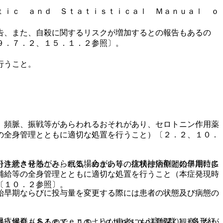
ｔｉｃ ａｎｄ Ｓｔａｔｉｓｔｉｃａｌ Ｍａｎｕａｌ ｏ
告、また、自殺に関するリスクが増加するとの報告もあるの
９．７．２、１５．１．２参照〕。
行うこと。
、頻脈、振戦等があらわれるおそれがあり、セロトニン作用薬
の全身管理とともに適切な処置を行うこと）〔２．２、１０．
引き続き発熱がみられる場合があり、抗精神病剤との併用時に
分注意させること。眠気、めまい等の症状は治療開始早期に多
補給等の全身管理とともに適切な処置を行うこと（本症発現時
〔１０．２参照〕。
始早期ならびに投与量を変更する際には患者の状態及び病態の
眼症候群（Ｓｔｅｖｅｎｓ−Ｊｏｈｎｓｏｎ症候群）、多形紅
伴う場合もあるので、このような患者にも注意深く観察しなが