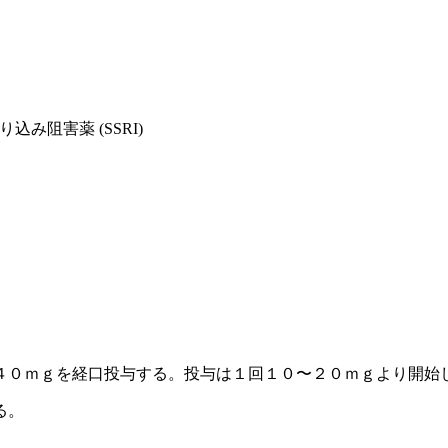
込み阻害薬 (SSRI)
４０ｍｇを経口投与する。投与は１回１０〜２０ｍｇより開始
る。