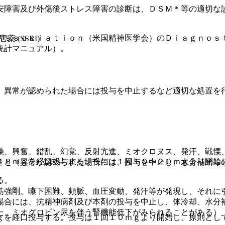
安障害及び外傷後ストレス障害の診断は、ＤＳＭ＊等の適切な
Ａｓｓｏｃｉａｔｉｏｎ（米国精神医学会）のＤｉａｇｎｏｓ
 (SSRI)
統計マニュアル）。
、異常が認められた場合には投与を中止するなど適切な処置を
燥、興奮、錯乱、幻覚、反射亢進、ミオクロヌス、発汗、戦慄
４０ｍｇを経口投与する。投与は１回１０〜２０ｍｇより開始
こと（異常が認められた場合には、投与を中止し、水分補給等
る。
筋強剛、嚥下困難、頻脈、血圧変動、発汗等が発現し、それに
場合には、抗精神病剤及び本剤の投与を中止し、体冷却、水分
た、ミオグロビン尿を伴う腎機能低下がみられることがある）
ｇを経口投与する。投与は１回１０ｍｇより開始し、原則とし