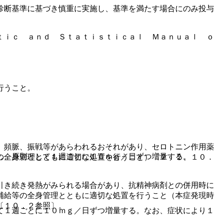
診断基準に基づき慎重に実施し、基準を満たす場合にのみ投与
ｔｉｃ ａｎｄ Ｓｔａｔｉｓｔｉｃａｌ Ｍａｎｕａｌ ｏ
行うこと。
、頻脈、振戦等があらわれるおそれがあり、セロトニン作用薬
し、原則として１週ごとに１０ｍｇ／日ずつ増量する。
の全身管理とともに適切な処置を行うこと）〔２．２、１０．
引き続き発熱がみられる場合があり、抗精神病剤との併用時に
補給等の全身管理とともに適切な処置を行うこと（本症発現時
〔１０．２参照〕。
て１週ごとに１０ｍｇ／日ずつ増量する。なお、症状により１