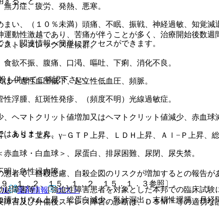
用すること。
、無力症、疲労、発熱、悪寒。
めまい、（１０％未満）頭痛、不眠、振戦、神経過敏、知覚減
神運動性激越であり、苦痛が伴うことが多く、治療開始後数週
でき、関連情報へ簡単にアクセスができます。
レストレスレッグス症候群。
、食欲不振、腹痛、口渇、嘔吐、下痢、消化不良。
報も併せてご確認下さい。
又は一過性血圧低下、起立性低血圧、頻脈。
管性浮腫、紅斑性発疹、（頻度不明）光線過敏症。
少、ヘマトクリット値増加又はヘマトクリット値減少、赤血球
ではありません。
、ＡＳＴ上昇、γ−ＧＴＰ上昇、ＬＤＨ上昇、Ａｌ−Ｐ上昇、
＜赤血球・白血球＞、尿蛋白、排尿困難、尿閉、尿失禁。
不明）急性緑内障。
の患者で、自殺念慮、自殺企図のリスクが増加するとの報告が
、９．１．２、１５．１．２、１５．１．３参照〕。
勃起障害等）［強迫性障害患者を対象とした本邦での臨床試験
アル
薬剤情報
ポスト
血清カリウム上昇、総蛋白減少、乳汁漏出、末梢性浮腫、月経
安障害及び外傷後ストレス障害の診断は、ＤＳＭ＊等の適切な