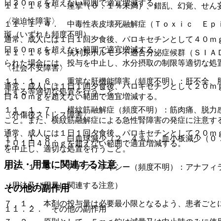
日３０ｍｇを超えない範囲で適宜増減する。
１１．１．３． 痙攣（０．１％未満）、錯乱、幻覚、せん
〈強迫性障害〉
１１．１．４． 中毒性表皮壊死融解症（Ｔｏｘｉｃ Ｅｐ
斑（いずれも頻度不明）。
通常、成人には１日１回夕食後、パロキセチンとして４０ｍ
日５０ｍｇを超えない範囲で適宜増減する。
１１．１．５． 抗利尿ホルモン不適合分泌症候群（ＳＩＡ
られた場合には、投与を中止し、水分摂取の制限等適切な処
〈社会不安障害〉
１１．１．６． 重篤な肝機能障害（頻度不明）：肝不全、
通常、成人には１日１回夕食後、パロキセチンとして２０ｍ
止する等適切な処置を行うこと。
日４０ｍｇを超えない範囲で適宜増減する。
１１．１．７． 横紋筋融解症（頻度不明）：筋肉痛、脱力
〈外傷後ストレス障害〉
こと。また、横紋筋融解症による急性腎障害の発症に注意す
通常、成人には１日１回夕食後、パロキセチンとして２０ｍ
１１．１．８． 白血球減少（２．４％）、血小板減少（０
より１日４０ｍｇを超えない範囲で適宜増減する。
を中止し、適切な処置を行うこと。
用法・用量に関連する注意
１１．１．９． アナフィラキシー（頻度不明）：アナフィ
（用法及び用量に関連する注意）
その他の副作用
７．１． 本剤の投与量は必要最小限となるよう、患者ごと
１１．２． その他の副作用