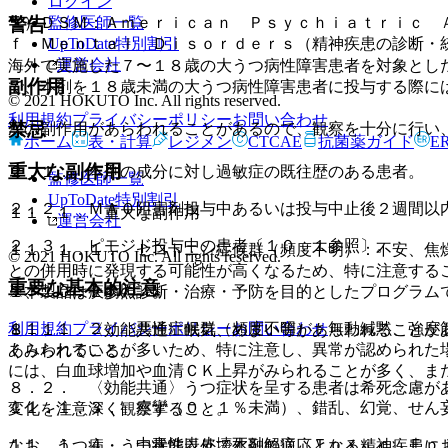
ログイン
警告
監修医師一覧
＊）ＤＳＭ：Ａｍｅｒｉｃａｎ Ｐｓｙｃｈｉａｔｒｉｃ 
UpToDate特別割引
ｆ Ｍｅｎｔａｌ Ｄｉｓｏｒｄｅｒｓ（精神疾患の診断・
運営会社
海外で実施した７〜１８歳の大うつ病性障害患者を対象とし
副作用
で、本剤を１８歳未満の大うつ病性障害患者に投与する際に
© 2021 HOKUTO Inc. All rights reserved.
利用規約
プライバシーポリシー
お問い合わせ
禁忌
次の副作用があらわれることがあるので、観察を十分に行い
ホーム
表・計算
レジメン
CTCAE
抗菌薬ガイド
E
重大な副作用
２．１． 本剤の成分に対し過敏症の既往歴のある患者。
監修医師一覧
UpToDate特別割引
２．２． ＭＡＯ阻害剤投与中あるいは投与中止後２週間以
１１．１． 重大な副作用
運営会社
２．３． ピモジド投与中の患者〔１０．１参照〕。
１１．１．１． セロトニン症候群（頻度不明）：不安、焦
© 2021 HOKUTO Inc. All rights reserved.
との併用時に発現する可能性が高くなるため、特に注意する
重要な基本的注意
※本製品は疾病の診断・治療・予防を目的としたプログラム
１、１０．２参照〕。
利用規約
プライバシーポリシー
お問い合わせ
１１．１．２． 悪性症候群（頻度不明）：無動緘黙、強度
８．１． 〈効能共通〉眠気、めまい等があらわれることが
あらわれることが多いため、特に注意し、異常が認められた
くみられている。
には、白血球増加や血清ＣＫ上昇がみられることが多く、ま
８．２． 〈効能共通〉うつ症状を呈する患者は希死念慮が
１１．１．３． 痙攣（０．１％未満）、錯乱、幻覚、せん
変化を注意深く観察すること。
１１．１．４． 中毒性表皮壊死融解症（Ｔｏｘｉｃ Ｅｐ
なお、うつ病・うつ状態以外で本剤の適応となる精神疾患に