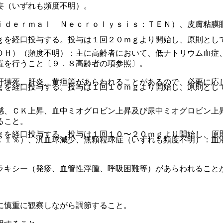
妄（いずれも頻度不明）。
ｉｄｅｒｍａｌ Ｎｅｃｒｏｌｙｓｉｓ：ＴＥＮ）、皮膚粘膜
ｇを経口投与する。投与は１回２０ｍｇより開始し、原則とし
ＤＨ）（頻度不明）：主に高齢者において、低ナトリウム血症
置を行うこと〔９．８高齢者の項参照〕。
肝壊死、肝炎、黄疸等があらわれることがあるので、必要に応
ｇを経口投与する。投与は１回１０ｍｇより開始し、原則とし
感、ＣＫ上昇、血中ミオグロビン上昇及び尿中ミオグロビン上
ること。
ｇを経口投与する。投与は１回１０〜２０ｍｇより開始し、原
．１％）、汎血球減少、無顆粒球症（いずれも頻度不明）：血
ラキシー（発疹、血管性浮腫、呼吸困難等）があらわれること
に慎重に観察しながら調節すること。