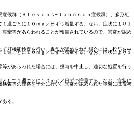
眼症候群（Ｓｔｅｖｅｎｓ−Ｊｏｈｎｓｏｎ症候群）、多形紅
て１週ごとに１０ｍｇ／日ずつ増量する。なお、症状により１
、痙攣等があらわれることが報告されているので、異常が認め
じて肝機能検査を行い、異常が認められた場合には、投与を中
て１週ごとに１０ｍｇ／日ずつ増量する。なお、症状により１
昇等があらわれた場合には、投与を中止し、適切な処置を行う
則として１週ごとに１０ｍｇ／日ずつ増量する。なお、症状に
液検査等の観察を十分に行い、異常が認められた場合には投与
がある。