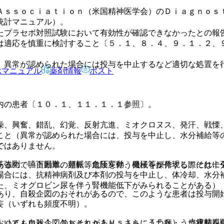
Ａｓｓｏｃｉａｔｉｏｎ（米国精神医学会）のＤｉａｇｎｏｓ
統計マニュアル）。
たプラセボ対照試験において有効性が確認できなかったとの報
は適応を慎重に検討すること〔５．１、８．４、９．１．２、
、異常が認められた場合には投与を中止するなど適切な処置を
Rマニュアル
薬剤情報
ポスト
内の患者〔１０．１、１１．１．１参照〕。
燥、興奮、錯乱、幻覚、反射亢進、ミオクロヌス、発汗、戦慄
こと（異常が認められた場合には、投与を中止し、水分補給等
ではありません。
筋強剛、嚥下困難、頻脈、血圧変動、発汗等が発現し、それに
あるので、自動車の運転等危険を伴う機械を操作する際には十
場合には、抗精神病剤及び本剤の投与を中止し、体冷却、水分
た、ミオグロビン尿を伴う腎機能低下がみられることがある）
あり、自殺企図のおそれがあるので、このような患者は投与開
妄（いずれも頻度不明）。
ｉｄｅｒｍａｌ Ｎｅｃｒｏｌｙｓｉｓ：ＴＥＮ）、皮膚粘膜
おいても自殺企図のおそれがあり、さらにうつ病・うつ状態を