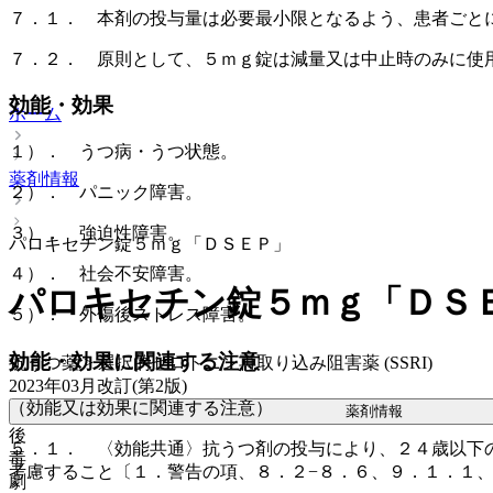
７．１． 本剤の投与量は必要最小限となるよう、患者ごと
７．２． 原則として、５ｍｇ錠は減量又は中止時のみに使
効能・効果
ホーム
１）． うつ病・うつ状態。
薬剤情報
２）． パニック障害。
３）． 強迫性障害。
パロキセチン錠５ｍｇ「ＤＳＥＰ」
４）． 社会不安障害。
パロキセチン錠５ｍｇ「ＤＳ
５）． 外傷後ストレス障害。
効能・効果に関連する注意
抗うつ薬 > 選択的セロトニン再取り込み阻害薬 (SSRI)
2023年03月改訂(第2版)
（効能又は効果に関連する注意）
薬剤情報
後
５．１． 〈効能共通〉抗うつ剤の投与により、２４歳以下
毒
考慮すること〔１．警告の項、８．２−８．６、９．１．１
劇