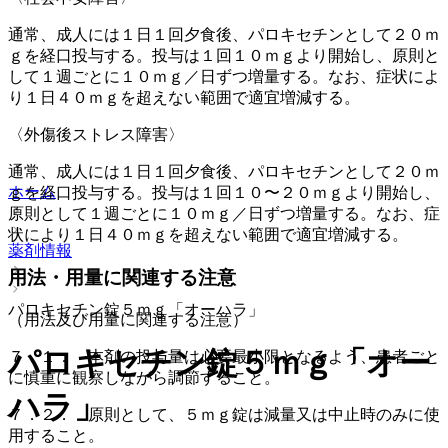
通常、成人には１日１回夕食後、パロキセチンとして２０ｍ
ｇを経口投与する。投与は１回１０ｍｇより開始し、原則と
して１週ごとに１０ｍｇ／日ずつ増量する。なお、症状によ
り１日４０ｍｇを超えない範囲で適宜増減する。
〈外傷後ストレス障害〉
通常、成人には１日１回夕食後、パロキセチンとして２０ｍ
ホーム
ｇを経口投与する。投与は１回１０〜２０ｍｇより開始し、
原則として１週ごとに１０ｍｇ／日ずつ増量する。なお、症
状により１日４０ｍｇを超えない範囲で適宜増減する。
薬剤情報
用法・用量に関連する注意
パロキセチン錠５ｍｇ「オーハラ」
（用法及び用量に関連する注意）
パロキセチン錠５ｍｇ「オー
７．１． 本剤の投与量は必要最小限となるよう、患者ごと
に慎重に観察しながら調節すること。
ハラ」
７．２． 原則として、５ｍｇ錠は減量又は中止時のみに使
用すること。