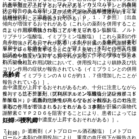
抗炎症剤、アスピリン、ワルファリンカリウム等）、出血症
の血中濃度が上昇するおそれがある；リスペリドンとの併用
状の報告のある薬剤（フェノチアジン系抗精神病剤、非定型
により、リスペリドン及び活性代謝物の血中濃度が約１．４
抗精神病剤、三環系抗うつ剤等）〔９．１．７参照〕［出血
倍増加したことが報告されている）］。
傾向が増強するおそれがある（これらの薬剤を併用すること
５）． 三環系抗うつ剤（アミトリプチリン塩酸塩、ノルト
により作用が増強されることが考えられる）］。
リプチリン塩酸塩、イミプラミン塩酸塩）［これら薬剤の作
１６）． アルコール（飲酒）〔１６．７．５参照〕［本剤
用が増強されるおそれがある（本剤が肝臓の薬物代謝酵素Ｃ
服用中は、飲酒を避けることが望ましい（本剤との相互作用
ＹＰ２Ｄ６を阻害することにより、患者によってはこれら薬
は認められていないが、他の抗うつ剤で作用の増強が報告さ
剤の血中濃度が上昇するおそれがある）。イミプラミンと本
れている）］。
剤の薬物相互作用試験において、併用投与により鎮静及び抗
コリン作用の症状が報告されている（イミプラミンとの併用
高齢者
により、イミプラミンのＡＵＣが約１．７倍増加したことが
報告されている）］。
血中濃度が上昇するおそれがあるため、十分に注意しながら
６）． 抗不整脈剤（プロパフェノン塩酸塩、フレカイニド
投与すること。また、抗利尿ホルモン不適合分泌症候群（Ｓ
酢酸塩）、β−遮断剤（チモロールマレイン酸塩）［これら
ＩＡＤＨ）、出血の危険性が高くなるおそれがあるので注意
薬剤の作用が増強されるおそれがある（本剤が肝臓の薬物代
すること〔１１．１．５、１６．６．３参照〕。
謝酵素ＣＹＰ２Ｄ６を阻害することにより、患者によっては
妊婦・授乳婦
これら薬剤の血中濃度が上昇するおそれがある）］。
７）． β−遮断剤（メトプロロール酒石酸塩）［メトプロ
（妊婦）
ロールと本剤の併用投与により、重度の血圧低下が報告され