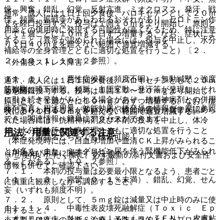
燥、興奮、錯乱、幻覚、反射亢進、ミオクロヌス、発汗、戦
通常、成人には１日１回夕食後、パロキセチンとして２０ｍ
慄、頻脈、振戦等があらわれるおそれがあり、セロトニン作
ｇを経口投与する。投与は１回１０ｍｇより開始し、原則と
用薬との併用時に発現する可能性が高くなるため、特に注意
して１週ごとに１０ｍｇ／日ずつ増量する。なお、症状によ
すること（異常が認められた場合には、投与を中止し、水分
り１日４０ｍｇを超えない範囲で適宜増減する。
補給等の全身管理とともに適切な処置を行うこと）〔２．
２、１０．１、１０．２参照〕。
〈外傷後ストレス障害〉
１１．１．２． 悪性症候群（頻度不明）：無動緘黙、強度
通常、成人には１日１回夕食後、パロキセチンとして２０ｍ
筋強剛、嚥下困難、頻脈、血圧変動、発汗等が発現し、それ
薬剤情報
ｇを経口投与する。投与は１回１０〜２０ｍｇより開始し、
に引き続き発熱がみられる場合があり、抗精神病剤との併用
原則として１週ごとに１０ｍｇ／日ずつ増量する。なお、症
薬剤写真、用法用量、効能効果や後発品の情報が一度に参照
時にあらわれることが多いため、特に注意し、異常が認めら
状により１日４０ｍｇを超えない範囲で適宜増減する。
でき、関連情報へ簡単にアクセスができます。
れた場合には、抗精神病剤及び本剤の投与を中止し、体冷
却、水分補給等の全身管理とともに適切な処置を行うこと
用法・用量に関連する注意
一般名、製品名どちらでも検索可能！
（本症発現時には、白血球増加や血清ＣＫ上昇がみられるこ
とが多く、また、ミオグロビン尿を伴う腎機能低下がみられ
（用法及び用量に関連する注意）
※ ご使用いただく際に、必ず最新の添付文書および安全性
ることがある）〔１０．２参照〕。
情報も併せてご確認下さい。
７．１． 本剤の投与量は必要最小限となるよう、患者ごと
１１．１．３． 痙攣（０．１％未満）、錯乱、幻覚、せん
に慎重に観察しながら調節すること。
妄（いずれも頻度不明）。
７．２． 原則として、５ｍｇ錠は減量又は中止時のみに使
１１．１．４． 中毒性表皮壊死融解症（Ｔｏｘｉｃ Ｅｐ
用すること。
ｉｄｅｒｍａｌ Ｎｅｃｒｏｌｙｓｉｓ：ＴＥＮ）、皮膚粘
※本製品は疾病の診断・治療・予防を目的としたプログラム