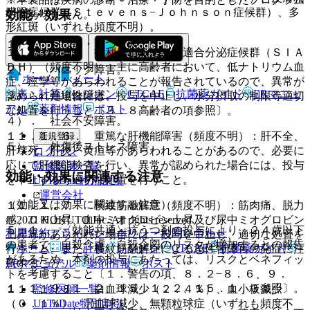
膜眼症候群（Ｓｔｅｖｅｎｓ−Ｊｏｈｎｓｏｎ症候群）、多
効能・効果
ではありません。
形紅斑（いずれも頻度不明）。
１）． うつ病・うつ状態。
１１．１．５． 抗利尿ホルモン不適合分泌症候群（ＳＩＡ
ＤＨ）（頻度不明）：主に高齢者において、低ナトリウム血
２）． パニック障害。
ホーム
ノート
症、痙攣等があらわれることが報告されているので、異常が
表・計算
レジメン
CTCAE
抗菌薬ガイド
ERマニュ
３）． 強迫性障害。
認められた場合には、投与を中止し、水分摂取の制限等適切
アル
薬剤情報
ポスト
な処置を行うこと〔９．８高齢者の項参照〕。
４）． 社会不安障害。
１１．１．６． 重篤な肝機能障害（頻度不明）：肝不全、
新規登録
５）． 外傷後ストレス障害。
肝壊死、肝炎、黄疸等があらわれることがあるので、必要に
ログイン
応じて肝機能検査を行い、異常が認められた場合には、投与
監修医師一覧
効能・効果に関連する注意
を中止する等適切な処置を行うこと。
UpToDate特別割引
運営会社
（効能又は効果に関連する注意）
１１．１．７． 横紋筋融解症（頻度不明）：筋肉痛、脱力
© 2021 HOKUTO Inc. All rights reserved.
感、ＣＫ上昇、血中ミオグロビン上昇及び尿中ミオグロビン
５．１． 〈効能共通〉抗うつ剤の投与により、２４歳以下
利用規約
プライバシーポリシー
お問い合わせ
上昇等があらわれた場合には、投与を中止し、適切な処置を
の患者で、自殺念慮、自殺企図のリスクが増加するとの報告
ホーム
表・計算
レジメン
CTCAE
抗菌薬ガイド
行うこと。また、横紋筋融解症による急性腎障害の発症に注
があるため、本剤の投与にあたっては、リスクとベネフィッ
ERマニュアル
薬剤情報
ポスト
意すること。
トを考慮すること〔１．警告の項、８．２−８．６、９．
１．１、９．１．２、１５．１．２、１５．１．３参照〕。
監修医師一覧
１１．１．８． 白血球減少（２．４％）、血小板減少
UpToDate特別割引
（０．１％）、汎血球減少、無顆粒球症（いずれも頻度不