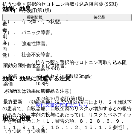
抗うつ薬 > 選択的セロトニン再取り込み阻害薬 (SSRI)
効能・効果
2023年10月改訂(第1版)
薬剤情報
後発品
１）． うつ病・うつ状態。
後
毒
２）． パニック障害。
劇
麻
３）． 強迫性障害。
向
４）． 社会不安障害。
覚
抗うつ薬 > 選択的セロトニン再取り込み阻
薬効分類
５）． 外傷後ストレス障害。
害薬 (SSRI)
一般名
パロキセチン塩酸塩5mg錠
効能・効果に関連する注意
薬価
10.8
円
（効能又は効果に関連する注意）
メーカー
大原薬品
2023年10月改訂(第1版)
最終更新
５．１． 〈効能共通〉抗うつ剤の投与により、２４歳以下
添付文書のPDFはこちら
の患者で、自殺念慮、自殺企図のリスクが増加するとの報告
があるため、本剤の投与にあたっては、リスクとベネフィッ
用法・用量
トを考慮すること〔１．警告の項、８．２−８．６、９．
１．１、９．１．２、１５．１．２、１５．１．３参照〕。
〈うつ病・うつ状態〉