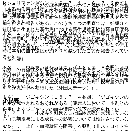
ピン、リファンピシン〔１６．７．１、１６．７．２参照〕
９．５．３． 海外の疫学調査において、妊娠中に本剤を含
［本剤の作用が減弱するおそれがある（これらの薬剤の肝薬
む選択的セロトニン再取り込み阻害剤を投与された女性が出
物代謝酵素誘導作用により、本剤の血中濃度が低下するおそ
産した新生児において新生児遷延性肺高血圧症のリスクが増
れがある）］。
加したとの報告がある。このうち１つの調査では、妊娠３４
週以降に生まれた新生児における新生児遷延性肺高血圧症発
１２）． ホスアンプレナビルカルシウム水和物とリトナビ
生のリスク比は、妊娠早期の投与では２．４（９５％信頼区
ルの併用時［本剤の作用が減弱するおそれがある（作用機序
間１．２−４．３）、妊娠早期及び後期の投与では３．６
は不明であるが、ホスアンプレナビルとリトナビルとの併用
（９５％信頼区間１．２−８．３）であった。
時に本剤の血中濃度が約６０％減少したことが報告されてい
る）］。
（授乳婦）
１３）． ワルファリンカリウム〔１６．７．５参照〕［ワ
治療上の有益性及び母乳栄養の有益性を考慮し、授乳の継続
ルファリンの作用が増強されるおそれがある（本剤との相互
又は中止を検討すること（授乳婦の患者に本剤１０〜４０ｍ
作用は認められていないが、他の抗うつ剤で作用の増強が報
ｇを１日１回８日間以上反復経口投与した時、投与量の約
告されている）］。
１％が乳汁中へ移行した（外国人データ））。
１４）． ジゴキシン〔１６．７．４参照〕［ジゴキシンの
小児等
作用が減弱されるおそれがある（健康人において、本剤との
併用によるジゴキシンの血中濃度の低下が認められてい
９．７．１． 小児等を対象とした臨床試験は実施していな
る）］。
い（長期投与による成長への影響については検討されていな
い）。
１５）． 止血・血液凝固を阻害する薬剤（非ステロイド性