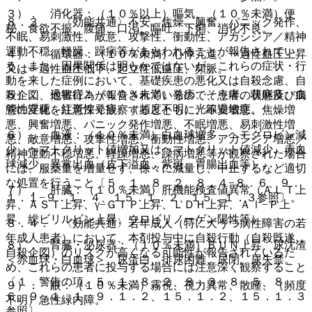
３）． 消化器：（１０％以上）嘔気、（１０％未満）便
８．３． 〈効能共通〉不安、焦燥、興奮、パニック発作、
秘、食欲不振、腹痛、口渇、嘔吐、下痢、消化不良。
不眠、易刺激性、敵意、攻撃性、衝動性、アカシジア／精神
運動不穏、軽躁、躁病等があらわれることが報告されてい
４）． 循環器：（１０％未満）心悸亢進、一過性血圧上昇
る。また、因果関係は明らかではないが、これらの症状・行
又は一過性血圧低下、起立性低血圧、頻脈。
動を来した症例において、基礎疾患の悪化又は自殺念慮、自
５）． 過敏症：（１０％未満）発疹、そう痒、蕁麻疹、血
殺企図、他害行為が報告されているので、患者の状態及び病
管性浮腫、紅斑性発疹、（頻度不明）光線過敏症。
態の変化を注意深く観察するとともに、不安増悪、焦燥増
悪、興奮増悪、パニック発作増悪、不眠増悪、易刺激性増
６）． 血液：（１０％未満）白血球増多、ヘモグロビン減
悪、敵意増悪、攻撃性増悪、衝動性増悪、アカシジア増悪／
少、ヘマトクリット値増加又はヘマトクリット値減少、赤血
精神運動不穏増悪、軽躁増悪、躁病増悪等が観察された場合
球減少、異常出血（皮下溢血、紫斑、胃腸出血等）。
には、服薬量を増量せず、徐々に減量し、中止するなど適切
な処置を行うこと〔５．１、８．２、８．４−８．６、９．
７）． 肝臓：（１０％未満）肝機能検査値異常（ＡＬＴ上
１．１−９．１．４、１５．１．２、１５．１．３参照〕。
昇、ＡＳＴ上昇、γ−ＧＴＰ上昇、ＬＤＨ上昇、Ａｌ−Ｐ上
昇、総ビリルビン上昇、ウロビリノーゲン陽性等）。
８．４． 〈効能共通〉若年成人（特に大うつ病性障害の若
年成人患者）において、本剤投与中に自殺行動（自殺既遂、
８）． 腎臓・泌尿器：（１０％未満）ＢＵＮ上昇、尿沈渣
自殺企図）のリスクが高くなる可能性が報告されているた
＜赤血球・白血球＞、尿蛋白、排尿困難、尿閉、尿失禁。
め、これらの患者に投与する場合には注意深く観察すること
〔１．警告の項、５．１、８．２、８．３、８．５、８．
９）． 眼：（１０％未満）霧視、視力異常、散瞳、（頻度
６、９．１．１、９．１．２、１５．１．２、１５．１．３
不明）急性緑内障。
参照〕。