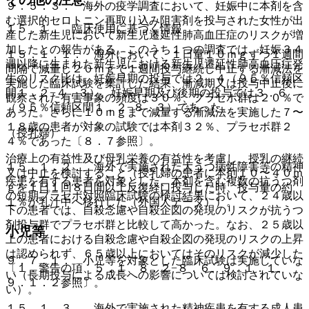
９．５．３． 海外の疫学調査において、妊娠中に本剤を含
む選択的セロトニン再取り込み阻害剤を投与された女性が出
１５．１． 臨床使用に基づく情報
産した新生児において新生児遷延性肺高血圧症のリスクが増
加したとの報告がある。このうち１つの調査では、妊娠３４
１５．１．１． 海外において、１日量１０ｍｇずつ１週間
週以降に生まれた新生児における新生児遷延性肺高血圧症発
間隔で減量し２０ｍｇで１週間投与継続し中止する漸減法を
生のリスク比は、妊娠早期の投与では２．４（９５％信頼区
実施した臨床試験を集計した結果、漸減期又は投与中止後に
間１．２−４．３）、妊娠早期及び後期の投与では３．６
観察された有害事象の頻度は３０％、プラセボ群は２０％で
（９５％信頼区間１．２−８．３）であった。
あった。さらに１０ｍｇまで減量する漸減法を実施した７〜
１８歳の患者が対象の試験では本剤３２％、プラセボ群２
（授乳婦）
４％であった〔８．７参照〕。
治療上の有益性及び母乳栄養の有益性を考慮し、授乳の継続
１５．１．２． 海外で実施された大うつ病性障害等の精神
又は中止を検討すること（授乳婦の患者に本剤１０〜４０ｍ
疾患を有する患者を対象とした、本剤を含む複数の抗うつ剤
ｇを１日１回８日間以上反復経口投与した時、投与量の約
の短期プラセボ対照臨床試験の検討結果において、２４歳以
１％が乳汁中へ移行した（外国人データ））。
下の患者では、自殺念慮や自殺企図の発現のリスクが抗うつ
剤投与群でプラセボ群と比較して高かった。なお、２５歳以
小児等
上の患者における自殺念慮や自殺企図の発現のリスクの上昇
は認められず、６５歳以上においてはそのリスクが減少した
９．７．１． 小児等を対象とした臨床試験は実施していな
〔１．警告の項、５．１、８．２−８．６、９．１．１、
い（長期投与による成長への影響については検討されていな
９．１．２参照〕。
い）。
１５．１．３． 海外で実施された精神疾患を有する成人患