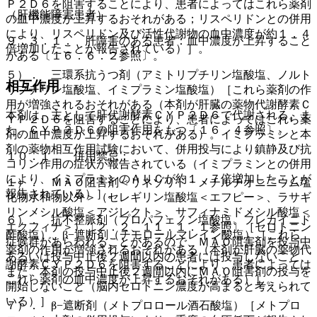
Ｐ２Ｄ６を阻害することにより、患者によってはこれら薬剤
（肝機能障害患者）
の血中濃度が上昇するおそれがある；リスペリドンとの併用
により、リスペリドン及び活性代謝物の血中濃度が約１．４
９．３．１． 肝障害のある患者：血中濃度が上昇すること
倍増加したことが報告されている）］。
がある〔１６．６．２参照〕。
５）． 三環系抗うつ剤（アミトリプチリン塩酸塩、ノルト
相互作用
リプチリン塩酸塩、イミプラミン塩酸塩）［これら薬剤の作
用が増強されるおそれがある（本剤が肝臓の薬物代謝酵素Ｃ
本剤は、主として肝代謝酵素ＣＹＰ２Ｄ６で代謝される。ま
ＹＰ２Ｄ６を阻害することにより、患者によってはこれら薬
た、ＣＹＰ２Ｄ６の阻害作用をもつ〔１６．４参照〕。
剤の血中濃度が上昇するおそれがある）。イミプラミンと本
剤の薬物相互作用試験において、併用投与により鎮静及び抗
１０．１． 併用禁忌：
コリン作用の症状が報告されている（イミプラミンとの併用
により、イミプラミンのＡＵＣが約１．７倍増加したことが
１）． ＭＡＯ阻害剤＜リネゾリド・メチルチオニニウム塩
報告されている）］。
化物水和物以外＞（セレギリン塩酸塩＜エフピー＞、ラサギ
リンメシル酸塩＜アジレクト＞、サフィナミドメシル酸塩＜
６）． 抗不整脈剤（プロパフェノン塩酸塩、フレカイニド
エクフィナ＞）〔２．２、１１．１．１参照〕［セロトニン
酢酸塩）、β−遮断剤（チモロールマレイン酸塩）［これら
症候群があらわれることがあるので、ＭＡＯ阻害剤を投与中
薬剤の作用が増強されるおそれがある（本剤が肝臓の薬物代
あるいは投与中止後２週間以内の患者には投与しないこと、
謝酵素ＣＹＰ２Ｄ６を阻害することにより、患者によっては
また、本剤の投与中止後２週間以内にＭＡＯ阻害剤の投与を
これら薬剤の血中濃度が上昇するおそれがある）］。
開始しないこと（脳内セロトニン濃度が高まると考えられて
いる）］。
７）． β−遮断剤（メトプロロール酒石酸塩）［メトプロ