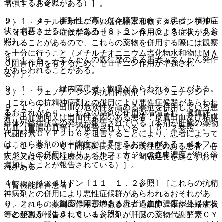
９．１．４参照〕。
増強するおそれがある）］。
９．１．４． 衝動性が高い併存障害を有する患者：精神症
２）． メチルチオニニウム塩化物水和物＜メチレンブルー
状を増悪させることがある〔８．３、８．６、９．１．３参
＞［セロトニン症候群等のセロトニン作用による症状があら
照〕。
われることがあるので、これらの薬物を併用する際には観察
を十分に行うこと（メチルチオニニウム塩化物水和物はＭＡ
９．１．５． てんかんの既往歴のある患者：てんかん発作
Ｏ阻害作用を有するため、セロトニン作用が増強され
があらわれることがある。
る）］。
９．１．６． 緑内障患者：散瞳があらわれることがある。
３）． フェノチアジン系抗精神病剤（ペルフェナジン）
［これらの抗精神病剤との併用により悪性症候群があらわれ
９．１．７． 出血の危険性を高める薬剤を併用している患
るおそれがあり、これらの薬剤の作用が増強され、過鎮静、
者、出血傾向又は出血性素因のある患者：皮膚出血及び粘膜
錐体外路症状等の発現が報告されている（本剤が肝臓の薬物
出血（胃腸出血等）が報告されている〔１０．２参照〕。
代謝酵素ＣＹＰ２Ｄ６を阻害することにより、患者によって
はこれら薬剤の血中濃度が上昇するおそれがある；ペルフェ
９．１．８． ＱＴ間隔延長又はその既往歴のある患者、心
ナジンとの併用により、ペルフェナジンの血中濃度が約６倍
疾患又はその既往歴のある患者：ＱＴ間隔延長を起こすおそ
増加したことが報告されている）］。
れがある。
４）． リスペリドン〔１１．１．２参照〕［これらの抗精
（腎機能障害患者）
神病剤との併用により悪性症候群があらわれるおそれがあ
９．２．１． 重度腎障害のある患者：血中濃度が上昇する
り、これらの薬剤の作用が増強され、過鎮静、錐体外路症状
ことがある〔１６．６．１参照〕。
等の発現が報告されている（本剤が肝臓の薬物代謝酵素ＣＹ