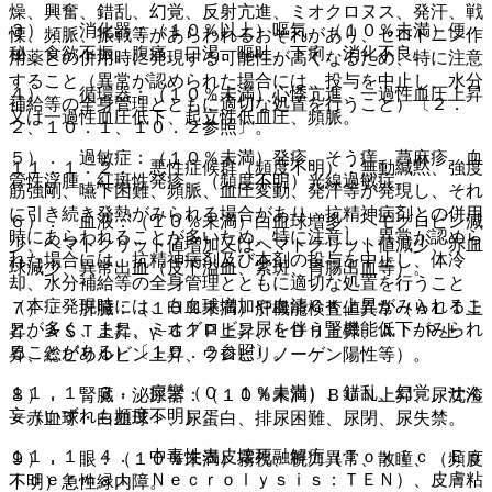
燥、興奮、錯乱、幻覚、反射亢進、ミオクロヌス、発汗、戦
３）． 消化器：（１０％以上）嘔気、（１０％未満）便
慄、頻脈、振戦等があらわれるおそれがあり、セロトニン作
秘、食欲不振、腹痛、口渇、嘔吐、下痢、消化不良。
用薬との併用時に発現する可能性が高くなるため、特に注意
すること（異常が認められた場合には、投与を中止し、水分
４）． 循環器：（１０％未満）心悸亢進、一過性血圧上昇
補給等の全身管理とともに適切な処置を行うこと）〔２．
又は一過性血圧低下、起立性低血圧、頻脈。
２、１０．１、１０．２参照〕。
５）． 過敏症：（１０％未満）発疹、そう痒、蕁麻疹、血
１１．１．２． 悪性症候群（頻度不明）：無動緘黙、強度
管性浮腫、紅斑性発疹、（頻度不明）光線過敏症。
筋強剛、嚥下困難、頻脈、血圧変動、発汗等が発現し、それ
に引き続き発熱がみられる場合があり、抗精神病剤との併用
６）． 血液：（１０％未満）白血球増多、ヘモグロビン減
時にあらわれることが多いため、特に注意し、異常が認めら
少、ヘマトクリット値増加又はヘマトクリット値減少、赤血
れた場合には、抗精神病剤及び本剤の投与を中止し、体冷
球減少、異常出血（皮下溢血、紫斑、胃腸出血等）。
却、水分補給等の全身管理とともに適切な処置を行うこと
（本症発現時には、白血球増加や血清ＣＫ上昇がみられるこ
７）． 肝臓：（１０％未満）肝機能検査値異常（ＡＬＴ上
とが多く、また、ミオグロビン尿を伴う腎機能低下がみられ
昇、ＡＳＴ上昇、γ−ＧＴＰ上昇、ＬＤＨ上昇、Ａｌ−Ｐ上
ることがある）〔１０．２参照〕。
昇、総ビリルビン上昇、ウロビリノーゲン陽性等）。
１１．１．３． 痙攣（０．１％未満）、錯乱、幻覚、せん
８）． 腎臓・泌尿器：（１０％未満）ＢＵＮ上昇、尿沈渣
妄（いずれも頻度不明）。
＜赤血球・白血球＞、尿蛋白、排尿困難、尿閉、尿失禁。
１１．１．４． 中毒性表皮壊死融解症（Ｔｏｘｉｃ Ｅｐ
９）． 眼：（１０％未満）霧視、視力異常、散瞳、（頻度
ｉｄｅｒｍａｌ Ｎｅｃｒｏｌｙｓｉｓ：ＴＥＮ）、皮膚粘
不明）急性緑内障。