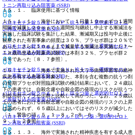
トニン再取り込み阻害薬 (SSRI)
１５．１． 臨床使用に基づく情報
１５．１．１． 海外において、１日量１０ｍｇずつ１週間
パロキセチン錠５ｍｇ「ＮＰ」
抗うつ薬 > 選択的セロトニ
間隔で減量し２０ｍｇで１週間投与継続し中止する漸減法を
ン再取り込み阻害薬 (SSRI)
実施した臨床試験を集計した結果、漸減期又は投与中止後に
観察された有害事象の頻度は３０％、プラセボ群は２０％で
パロキセチン錠５ｍｇ「ＴＣＫ」
抗うつ薬 > 選択的セロト
あった。さらに１０ｍｇまで減量する漸減法を実施した７〜
ニン再取り込み阻害薬 (SSRI)
１８歳の患者が対象の試験では本剤３２％、プラセボ群２
４％であった〔８．７参照〕。
パロキセチン錠５ｍｇ「ＴＳＵ」
抗うつ薬 > 選択的セロト
１５．１．２． 海外で実施された大うつ病性障害等の精神
ニン再取り込み阻害薬 (SSRI)
疾患を有する患者を対象とした、本剤を含む複数の抗うつ剤
の短期プラセボ対照臨床試験の検討結果において、２４歳以
下の患者では、自殺念慮や自殺企図の発現のリスクが抗うつ
パロキセチン錠５ｍｇ「ＹＤ」
抗うつ薬 > 選択的セロトニ
剤投与群でプラセボ群と比較して高かった。なお、２５歳以
ン再取り込み阻害薬 (SSRI)
上の患者における自殺念慮や自殺企図の発現のリスクの上昇
は認められず、６５歳以上においてはそのリスクが減少した
〔１．警告の項、５．１、８．２−８．６、９．１．１、
パロキセチン錠５ｍｇ「アメル」
抗うつ薬 > 選択的セロト
９．１．２参照〕。
ニン再取り込み阻害薬 (SSRI)
１５．１．３． 海外で実施された精神疾患を有する成人患