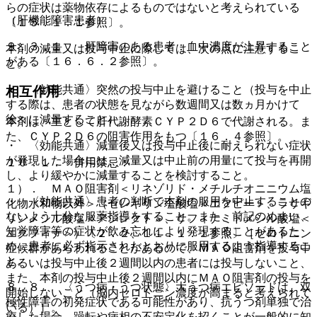
らの症状は薬物依存によるものではないと考えられている
（肝機能障害患者）
〔１５．１．１参照〕。
９．３．１． 肝障害のある患者：血中濃度が上昇すること
本剤の減量又は投与中止に際しては、次の点に注意するこ
がある〔１６．６．２参照〕。
と。
・ 〈効能共通〉突然の投与中止を避けること（投与を中止
相互作用
する際は、患者の状態を見ながら数週間又は数ヵ月かけて
徐々に減量すること）。
本剤は、主として肝代謝酵素ＣＹＰ２Ｄ６で代謝される。ま
た、ＣＹＰ２Ｄ６の阻害作用をもつ〔１６．４参照〕。
・ 〈効能共通〉減量後又は投与中止後に耐えられない症状
が発現した場合には、減量又は中止前の用量にて投与を再開
１０．１． 併用禁忌：
し、より緩やかに減量することを検討すること。
１）． ＭＡＯ阻害剤＜リネゾリド・メチルチオニニウム塩
・ 〈効能共通〉患者の判断で本剤の服用を中止することの
化物水和物以外＞（セレギリン塩酸塩＜エフピー＞、ラサギ
ないよう十分な服薬指導をすること。また、前記のめまい、
リンメシル酸塩＜アジレクト＞、サフィナミドメシル酸塩＜
知覚障害等の症状が飲み忘れにより発現することがあるた
エクフィナ＞）〔２．２、１１．１．１参照〕［セロトニン
め、患者に必ず指示されたとおりに服用するよう指導するこ
症候群があらわれることがあるので、ＭＡＯ阻害剤を投与中
と。
あるいは投与中止後２週間以内の患者には投与しないこと、
また、本剤の投与中止後２週間以内にＭＡＯ阻害剤の投与を
８．８． 〈うつ病・うつ状態〉大うつ病エピソードは、双
開始しないこと（脳内セロトニン濃度が高まると考えられて
極性障害の初発症状である可能性があり、抗うつ剤単独で治
いる）］。
療した場合、躁転や病相の不安定化を招くことが一般的に知