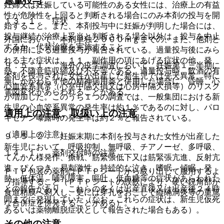
過量投与
妊婦又は妊娠している可能性のある女性には、治療上の有益
性が危険性を上回ると判断される場合にのみ本剤の投与を開
１３．１． 症状
始すること。また、本剤投与中に妊娠が判明した場合には、
投与継続が治療上妥当と判断される場合以外は、投与を中止
外国において、本剤単独２０００ｍｇまでの、また、他剤と
するか、代替治療を実施すること。
の併用による過量投与が報告されている。過量投与後にみら
れる主な症状は、１１．副作用の項にあげる症状の他、発
９．５．１． 海外の疫学調査において、妊娠第１三半期に
熱、不随意筋収縮及び不安等である。過量投与時、飲酒の有
本剤を投与された女性が出産した新生児では先天異常、特に
無にかかわらず他の精神病用薬と併用した場合に、昏睡、心
心血管系異常（心室中隔欠損又は心房中隔欠損等）のリスク
電図変化があらわれることがある。
が増加した。このうち１つの調査では、一般集団における新
生児の心血管系異常の発生率は約１％であるのに対し、パロ
適用上の注意、取扱い上の注意
キセチン曝露時の発生率は約２％と報告されている。
（適用上の注意）
９．５．２． 妊娠末期に本剤を投与された女性が出産した
新生児において、呼吸抑制、無呼吸、チアノーゼ、多呼吸、
１４．１． 薬剤交付時の注意
てんかん様発作、振戦、筋緊張低下又は筋緊張亢進、反射亢
進、ぴくつき、易刺激性、持続的な泣き、嗜眠、傾眠、発
ＰＴＰ包装の薬剤はＰＴＰシートから取り出して服用するよ
熱、低体温、哺乳障害、嘔吐、低血糖等の症状があらわれた
う指導すること（ＰＴＰシートの誤飲により、硬い鋭角部が
との報告があり、これらの多くは出産直後又は出産後２４時
食道粘膜へ刺入し、更には穿孔をおこして縦隔洞炎等の重篤
間までに発現していた（なお、これらの症状は、新生児仮死
な合併症を併発することがある）。
あるいは薬物離脱症状として報告された場合もある）。
その他の注意