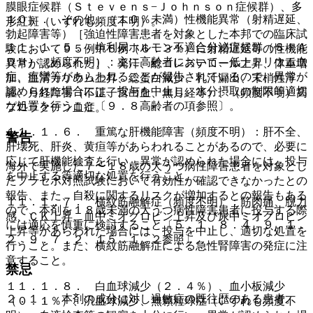
膜眼症候群（Ｓｔｅｖｅｎｓ−Ｊｏｈｎｓｏｎ症候群）、多
１０）． その他：（１０％未満）性機能異常（射精遅延、
形紅斑（いずれも頻度不明）。
勃起障害等）［強迫性障害患者を対象とした本邦での臨床試
１１．１．５． 抗利尿ホルモン不適合分泌症候群（ＳＩＡ
験において９５例中６例（６．３％）に射精遅延等の性機能
ＤＨ）（頻度不明）：主に高齢者において、低ナトリウム血
異常が認められた］、発汗、総コレステロール上昇、体重増
症、痙攣等があらわれることが報告されているので、異常が
加、血清カリウム上昇、総蛋白減少、乳汁漏出、末梢性浮
認められた場合には、投与を中止し、水分摂取の制限等適切
腫、月経障害（不正子宮出血、無月経等）、（頻度不明）高
な処置を行うこと〔９．８高齢者の項参照〕。
プロラクチン血症。
１１．１．６． 重篤な肝機能障害（頻度不明）：肝不全、
警告
肝壊死、肝炎、黄疸等があらわれることがあるので、必要に
応じて肝機能検査を行い、異常が認められた場合には、投与
海外で実施した７〜１８歳の大うつ病性障害患者を対象とし
を中止する等適切な処置を行うこと。
たプラセボ対照試験において有効性が確認できなかったとの
報告、また、自殺に関するリスクが増加するとの報告もある
１１．１．７． 横紋筋融解症（頻度不明）：筋肉痛、脱力
ので、本剤を１８歳未満の大うつ病性障害患者に投与する際
感、ＣＫ上昇、血中ミオグロビン上昇及び尿中ミオグロビン
には適応を慎重に検討すること〔５．１、８．４、９．１．
上昇等があらわれた場合には、投与を中止し、適切な処置を
２、９．７．２、１５．１．２参照〕。
行うこと。また、横紋筋融解症による急性腎障害の発症に注
意すること。
禁忌
１１．１．８． 白血球減少（２．４％）、血小板減少
２．１． 本剤の成分に対し過敏症の既往歴のある患者。
（０．１％）、汎血球減少、無顆粒球症（いずれも頻度不