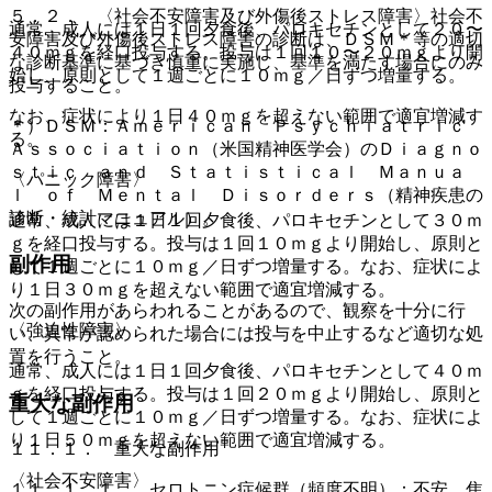
５．２． 〈社会不安障害及び外傷後ストレス障害〉社会不
通常、成人には１日１回夕食後、パロキセチンとして２０〜
安障害及び外傷後ストレス障害の診断は、ＤＳＭ＊等の適切
４０ｍｇを経口投与する。投与は１回１０〜２０ｍｇより開
な診断基準に基づき慎重に実施し、基準を満たす場合にのみ
始し、原則として１週ごとに１０ｍｇ／日ずつ増量する。
投与すること。
なお、症状により１日４０ｍｇを超えない範囲で適宜増減す
＊）ＤＳＭ：Ａｍｅｒｉｃａｎ Ｐｓｙｃｈｉａｔｒｉｃ
る。
Ａｓｓｏｃｉａｔｉｏｎ（米国精神医学会）のＤｉａｇｎｏ
ｓｔｉｃ ａｎｄ Ｓｔａｔｉｓｔｉｃａｌ Ｍａｎｕａ
〈パニック障害〉
ｌ ｏｆ Ｍｅｎｔａｌ Ｄｉｓｏｒｄｅｒｓ（精神疾患の
診断・統計マニュアル）。
通常、成人には１日１回夕食後、パロキセチンとして３０ｍ
ｇを経口投与する。投与は１回１０ｍｇより開始し、原則と
副作用
して１週ごとに１０ｍｇ／日ずつ増量する。なお、症状によ
り１日３０ｍｇを超えない範囲で適宜増減する。
次の副作用があらわれることがあるので、観察を十分に行
〈強迫性障害〉
い、異常が認められた場合には投与を中止するなど適切な処
置を行うこと。
通常、成人には１日１回夕食後、パロキセチンとして４０ｍ
ｇを経口投与する。投与は１回２０ｍｇより開始し、原則と
重大な副作用
して１週ごとに１０ｍｇ／日ずつ増量する。なお、症状によ
り１日５０ｍｇを超えない範囲で適宜増減する。
１１．１． 重大な副作用
〈社会不安障害〉
１１．１．１． セロトニン症候群（頻度不明）：不安、焦