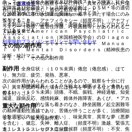
５．２． 〈社会不安障害及び外傷後ストレス障害〉社会不
運営会社
明）：血液検査等の観察を十分に行い、異常が認められた場
安障害及び外傷後ストレス障害の診断は、ＤＳＭ＊等の適切
合には投与を中止し、適切な処置を行うこと。
© 2021 HOKUTO Inc. All rights reserved.
な診断基準に基づき慎重に実施し、基準を満たす場合にのみ
投与すること。
１１．１．９． アナフィラキシー（頻度不明）：アナフィ
※本製品は疾病の診断・治療・予防を目的としたプログラム
ラキシー（発疹、血管性浮腫、呼吸困難等）があらわれるこ
ではありません。
＊）ＤＳＭ：Ａｍｅｒｉｃａｎ Ｐｓｙｃｈｉａｔｒｉｃ
とがある。
Ａｓｓｏｃｉａｔｉｏｎ（米国精神医学会）のＤｉａｇｎｏ
利用規約
プライバシーポリシー
お問い合わせ
ｓｔｉｃ ａｎｄ Ｓｔａｔｉｓｔｉｃａｌ Ｍａｎｕａ
その他の副作用
ｌ ｏｆ Ｍｅｎｔａｌ Ｄｉｓｏｒｄｅｒｓ（精神疾患の
診断・統計マニュアル）。
１１．２． その他の副作用
副作用
１）． 全身症状：（１０％未満）倦怠（倦怠感）、ほて
り、無力症、疲労、発熱、悪寒。
次の副作用があらわれることがあるので、観察を十分に行
２）． 精神神経系：（１０％以上）傾眠（２３．６％）、
い、異常が認められた場合には投与を中止するなど適切な処
めまい、（１０％未満）頭痛、不眠、振戦、神経過敏、知覚
置を行うこと。
減退、躁病反応、感情鈍麻、錐体外路障害、あくび、＊アカ
シジア［＊：内的な落ち着きのなさ、静坐困難／起立困難等
重大な副作用
の精神運動性激越であり、苦痛が伴うことが多く、治療開始
後数週間以内に発現しやすい］、味覚異常、異常な夢（悪夢
１１．１． 重大な副作用
を含む）、健忘、失神、離人症、（頻度不明）激越、緊張亢
１１．１．１． セロトニン症候群（頻度不明）：不安、焦
進、レストレスレッグス症候群。