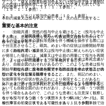
２．２． ＭＡＯ阻害剤投与中あるいは投与中止後２週間以
らの症状は薬物依存によるものではないと考えられている
内の患者〔１０．１、１１．１．１参照〕。
〔１５．１．１参照〕。
２．３． ピモジド投与中の患者〔１０．１参照〕。
本剤の減量又は投与中止に際しては、次の点に注意するこ
と。
重要な基本的注意
・ 〈効能共通〉突然の投与中止を避けること（投与を中止
８．１． 〈効能共通〉眠気、めまい等があらわれることが
する際は、患者の状態を見ながら数週間又は数ヵ月かけて
あるので、自動車の運転等危険を伴う機械を操作する際には
徐々に減量すること）。
十分注意させること。眠気、めまい等の症状は治療開始早期
に多くみられている。
・ 〈効能共通〉減量後又は投与中止後に耐えられない症状
が発現した場合には、減量又は中止前の用量にて投与を再開
８．２． 〈効能共通〉うつ症状を呈する患者は希死念慮が
し、より緩やかに減量することを検討すること。
あり、自殺企図のおそれがあるので、このような患者は投与
開始早期ならびに投与量を変更する際には患者の状態及び病
・ 〈効能共通〉患者の判断で本剤の服用を中止することの
態の変化を注意深く観察すること。
ないよう十分な服薬指導をすること。また、前記のめまい、
知覚障害等の症状が飲み忘れにより発現することがあるた
なお、うつ病・うつ状態以外で本剤の適応となる精神疾患に
め、患者に必ず指示されたとおりに服用するよう指導するこ
おいても自殺企図のおそれがあり、さらにうつ病・うつ状態
と。
を伴う場合もあるので、このような患者にも注意深く観察し
ながら投与すること〔５．１、８．３−８．６、９．１．
８．８． 〈うつ病・うつ状態〉大うつ病エピソードは、双
１、９．１．２、１５．１．２、１５．１．３参照〕。
極性障害の初発症状である可能性があり、抗うつ剤単独で治