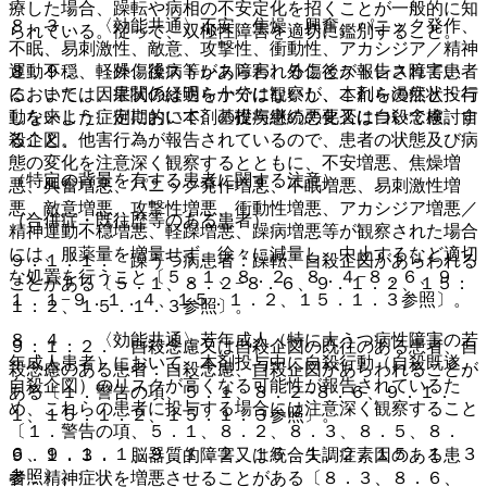
療した場合、躁転や病相の不安定化を招くことが一般的に知
８．３． 〈効能共通〉不安、焦燥、興奮、パニック発作、
られている。従って、双極性障害を適切に鑑別すること。
不眠、易刺激性、敵意、攻撃性、衝動性、アカシジア／精神
運動不穏、軽躁、躁病等があらわれることが報告されてい
８．９． 〈外傷後ストレス障害〉外傷後ストレス障害患者
る。また、因果関係は明らかではないが、これらの症状・行
においては、症状の経過を十分に観察し、本剤を漫然と投与
動を来した症例において、基礎疾患の悪化又は自殺念慮、自
しないよう、定期的に本剤の投与継続の要否について検討す
殺企図、他害行為が報告されているので、患者の状態及び病
ること。
態の変化を注意深く観察するとともに、不安増悪、焦燥増
（特定の背景を有する患者に関する注意）
悪、興奮増悪、パニック発作増悪、不眠増悪、易刺激性増
悪、敵意増悪、攻撃性増悪、衝動性増悪、アカシジア増悪／
（合併症・既往歴等のある患者）
精神運動不穏増悪、軽躁増悪、躁病増悪等が観察された場合
には、服薬量を増量せず、徐々に減量し、中止するなど適切
９．１．１． 躁うつ病患者：躁転、自殺企図があらわれる
な処置を行うこと〔５．１、８．２、８．４−８．６、９．
ことがある〔５．１、８．２−８．６、９．１．２、１５．
１．１−９．１．４、１５．１．２、１５．１．３参照〕。
１．２、１５．１．３参照〕。
８．４． 〈効能共通〉若年成人（特に大うつ病性障害の若
９．１．２． 自殺念慮又は自殺企図の既往のある患者、自
年成人患者）において、本剤投与中に自殺行動（自殺既遂、
殺念慮のある患者：自殺念慮、自殺企図があらわれることが
自殺企図）のリスクが高くなる可能性が報告されているた
ある〔１．警告の項、５．１、８．２−８．６、９．１．
め、これらの患者に投与する場合には注意深く観察すること
１、１５．１．２、１５．１．３参照〕。
〔１．警告の項、５．１、８．２、８．３、８．５、８．
６、９．１．１、９．１．２、１５．１．２、１５．１．３
９．１．３． 脳器質的障害又は統合失調症素因のある患
参照〕。
者：精神症状を増悪させることがある〔８．３、８．６、