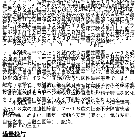
９．７．２． 海外で実施した７〜１８歳の大うつ病性障害
者を対象とした、本剤のプラセボ対照臨床試験の検討結果よ
患者（ＤＳＭ−４における分類）を対象としたプラセボ対照
り、大うつ病性障害の患者において、プラセボ群と比較して
の臨床試験において本剤の有効性が確認できなかったとの報
本剤投与群での自殺企図の発現頻度が統計学的に有意に高か
告がある。また、７〜１８歳の大うつ病性障害、強迫性障
った（本剤投与群３４５５例中１１例（０．３２％）、プラ
害、社会不安障害患者を対象とした臨床試験を集計した結
セボ群１９７８例中１例（０．０５％））。なお、本剤投与
果、２％以上かつプラセボ群の２倍以上の頻度で報告された
群での報告の多くは１８〜３０歳の患者であった〔５．１、
有害事象は次のとおりであった〔１．警告の項参照〕。
８．２−８．６、９．１．１、９．１．２参照〕。
・ 本剤投与中の７〜１８歳の大うつ病性障害、７〜１８歳
１５．１．４． 主に５０歳以上を対象に実施された海外の
の強迫性障害、７〜１８歳の社会不安障害患者：食欲減退、
疫学調査において、選択的セロトニン再取り込み阻害剤及び
振戦、発汗、運動過多、敵意、激越、情動不安定（泣き、気
三環系抗うつ剤を含む抗うつ剤を投与された患者で、骨折の
分変動、自傷、自殺念慮、自殺企図等）なお、自殺念慮、自
リスクが上昇したとの報告がある。
殺企図は主に１２〜１８歳の大うつ病性障害患者で、また、
敵意（攻撃性、敵対的行為、怒り等）は主に７〜１８歳の強
１５．１．５． 海外で実施された臨床試験において、本剤
迫性障害又は１２歳未満の患者で観察された。
を含む選択的セロトニン再取り込み阻害剤が精子特性を変化
させ、受精率に影響を与える可能性が報告されている。
・ 本剤減量中又は中止後の７〜１８歳の大うつ病性障害、
７〜１８歳の強迫性障害、７〜１８歳の社会不安障害患者：
貯法
神経過敏、めまい、嘔気、情動不安定（涙ぐむ、気分変動、
自殺念慮、自殺企図等）、腹痛。
（保管上の注意）
過量投与
室温保存。