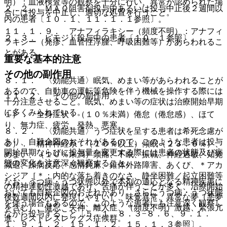
明）：血液検査等の観察を十分に行い、異常が認められた場
２．２． ＭＡＯ阻害剤投与中あるいは投与中止後２週間以
合には投与を中止し、適切な処置を行うこと。
内の患者〔１０．１、１１．１．１参照〕。
１１．１．９． アナフィラキシー（頻度不明）：アナフィ
２．３． ピモジド投与中の患者〔１０．１参照〕。
ラキシー（発疹、血管性浮腫、呼吸困難等）があらわれるこ
とがある。
重要な基本的注意
その他の副作用
８．１． 〈効能共通〉眠気、めまい等があらわれることが
あるので、自動車の運転等危険を伴う機械を操作する際には
１１．２． その他の副作用
十分注意させること。眠気、めまい等の症状は治療開始早期
に多くみられている。
１）． 全身症状：（１０％未満）倦怠（倦怠感）、ほて
り、無力症、疲労、発熱、悪寒。
８．２． 〈効能共通〉うつ症状を呈する患者は希死念慮が
あり、自殺企図のおそれがあるので、このような患者は投与
２）． 精神神経系：（１０％以上）傾眠（２３．６％）、
開始早期ならびに投与量を変更する際には患者の状態及び病
めまい、（１０％未満）頭痛、不眠、振戦、神経過敏、知覚
態の変化を注意深く観察すること。
減退、躁病反応、感情鈍麻、錐体外路障害、あくび、＊アカ
シジア［＊：内的な落ち着きのなさ、静坐困難／起立困難等
なお、うつ病・うつ状態以外で本剤の適応となる精神疾患に
の精神運動性激越であり、苦痛が伴うことが多く、治療開始
おいても自殺企図のおそれがあり、さらにうつ病・うつ状態
後数週間以内に発現しやすい］、味覚異常、異常な夢（悪夢
を伴う場合もあるので、このような患者にも注意深く観察し
を含む）、健忘、失神、離人症、（頻度不明）激越、緊張亢
ながら投与すること〔５．１、８．３−８．６、９．１．
進、レストレスレッグス症候群。
１、９．１．２、１５．１．２、１５．１．３参照〕。