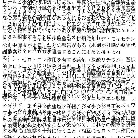
ロールと本剤の併用投与により、重度の血圧低下が報告され
２）． ピモジド〔２．３参照〕［ＱＴ延長、心室性不整脈
ている（本剤が肝臓の薬物代謝酵素ＣＹＰ２Ｄ６を阻害する
＜ｔｏｒｓａｄｅ ｄｅ ｐｏｉｎｔｅｓを含む＞等の重篤
ことにより、メトプロロールの（Ｓ）−体及び（Ｒ）−体の
な心臓血管系の副作用があらわれるおそれがある（ピモジド
Ｔ１／２がそれぞれ約２．１及び２．５倍、ＡＵＣがそれぞ
（２ｍｇ）との併用により、ピモジドの血中濃度が上昇した
れ約５及び８倍増加したことが報告されている）］。
ことが報告されている；本剤が肝臓の薬物代謝酵素ＣＹＰ２
Ｄ６を阻害することによると考えられる）］。
８）． アトモキセチン塩酸塩［併用によりアトモキセチン
の血中濃度が上昇したとの報告がある（本剤が肝臓の薬物代
１０．２． 併用注意：
謝酵素ＣＹＰ２Ｄ６を阻害することによると考えられ
る）］。
１）． セロトニン作用を有する薬剤（炭酸リチウム、選択
的セロトニン再取り込み阻害剤、トリプタン系薬剤（スマト
９）． タモキシフェンクエン酸塩［タモキシフェンの作用
リプタンコハク酸塩等）、セロトニン前駆物質含有製剤（Ｌ
が減弱されるおそれがあり、併用により乳癌による死亡リス
−トリプトファン含有製剤、５−ヒドロキシトリプトファン
クが増加したとの報告がある（本剤が肝臓の薬物代謝酵素Ｃ
含有製剤等）又はセロトニン前駆物質含有食品（Ｌ−トリプ
ＹＰ２Ｄ６を阻害することにより、タモキシフェンの活性代
トファン含有食品、５−ヒドロキシトリプトファン含有食品
謝物の血中濃度が減少するおそれがある）］。
等）等、トラマドール塩酸塩、フェンタニルクエン酸塩、リ
ネゾリド、セイヨウオトギリソウ＜セント・ジョーンズ・ワ
１０）． キニジン硫酸塩水和物、シメチジン〔１６．７．
ート＞含有食品（Ｓｔ．Ｊｏｈｎ’ｓ Ｗｏｒｔ）等）〔１
３参照〕［本剤の作用が増強するおそれがある（これらの薬
１．１．１参照〕［セロトニン症候群等のセロトニン作用に
剤の肝薬物代謝酵素阻害作用により、本剤の血中濃度が上昇
よる症状があらわれることがあるので、これらの薬物を併用
するおそれがある）］。
する際には観察を十分に行うこと（相互にセロトニン作用が
増強するおそれがある）］。
１１）． フェニトイン、フェノバルビタール、カルバマゼ