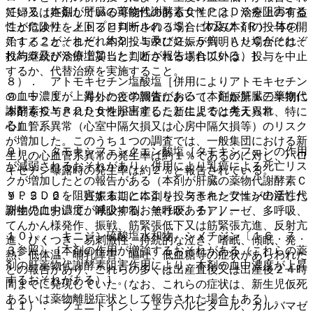
ている（本剤が肝臓の薬物代謝酵素ＣＹＰ２Ｄ６を阻害する
妊婦又は妊娠している可能性のある女性には、治療上の有益
ことにより、メトプロロールの（Ｓ）−体及び（Ｒ）−体の
性が危険性を上回ると判断される場合にのみ本剤の投与を開
Ｔ１／２がそれぞれ約２．１及び２．５倍、ＡＵＣがそれぞ
始すること。また、本剤投与中に妊娠が判明した場合には、
れ約５及び８倍増加したことが報告されている）］。
投与継続が治療上妥当と判断される場合以外は、投与を中止
するか、代替治療を実施すること。
８）． アトモキセチン塩酸塩［併用によりアトモキセチン
の血中濃度が上昇したとの報告がある（本剤が肝臓の薬物代
９．５．１． 海外の疫学調査において、妊娠第１三半期に
謝酵素ＣＹＰ２Ｄ６を阻害することによると考えられ
本剤を投与された女性が出産した新生児では先天異常、特に
る）］。
心血管系異常（心室中隔欠損又は心房中隔欠損等）のリスク
が増加した。このうち１つの調査では、一般集団における新
９）． タモキシフェンクエン酸塩［タモキシフェンの作用
生児の心血管系異常の発生率は約１％であるのに対し、パロ
が減弱されるおそれがあり、併用により乳癌による死亡リス
キセチン曝露時の発生率は約２％と報告されている。
クが増加したとの報告がある（本剤が肝臓の薬物代謝酵素Ｃ
ＹＰ２Ｄ６を阻害することにより、タモキシフェンの活性代
９．５．２． 妊娠末期に本剤を投与された女性が出産した
謝物の血中濃度が減少するおそれがある）］。
新生児において、呼吸抑制、無呼吸、チアノーゼ、多呼吸、
てんかん様発作、振戦、筋緊張低下又は筋緊張亢進、反射亢
１０）． キニジン硫酸塩水和物、シメチジン〔１６．７．
進、ぴくつき、易刺激性、持続的な泣き、嗜眠、傾眠、発
３参照〕［本剤の作用が増強するおそれがある（これらの薬
熱、低体温、哺乳障害、嘔吐、低血糖等の症状があらわれた
剤の肝薬物代謝酵素阻害作用により、本剤の血中濃度が上昇
との報告があり、これらの多くは出産直後又は出産後２４時
するおそれがある）］。
間までに発現していた（なお、これらの症状は、新生児仮死
あるいは薬物離脱症状として報告された場合もある）。
１１）． フェニトイン、フェノバルビタール、カルバマゼ