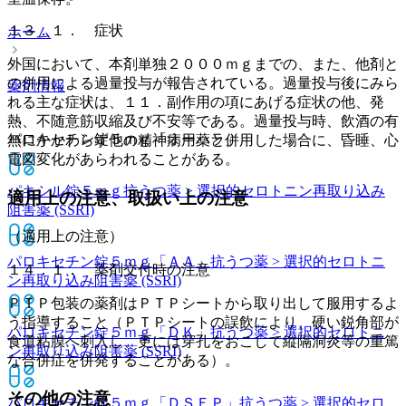
１３．１． 症状
ホーム
外国において、本剤単独２０００ｍｇまでの、また、他剤と
の併用による過量投与が報告されている。過量投与後にみら
薬剤情報
れる主な症状は、１１．副作用の項にあげる症状の他、発
熱、不随意筋収縮及び不安等である。過量投与時、飲酒の有
パロキセチン錠５ｍｇ「オーハラ」
無にかかわらず他の精神病用薬と併用した場合に、昏睡、心
電図変化があらわれることがある。
パキシル錠５ｍｇ
抗うつ薬 > 選択的セロトニン再取り込み
適用上の注意、取扱い上の注意
阻害薬 (SSRI)
（適用上の注意）
パロキセチン錠５ｍｇ「ＡＡ」
抗うつ薬 > 選択的セロトニ
１４．１． 薬剤交付時の注意
ン再取り込み阻害薬 (SSRI)
ＰＴＰ包装の薬剤はＰＴＰシートから取り出して服用するよ
う指導すること（ＰＴＰシートの誤飲により、硬い鋭角部が
パロキセチン錠５ｍｇ「ＤＫ」
抗うつ薬 > 選択的セロトニ
食道粘膜へ刺入し、更には穿孔をおこして縦隔洞炎等の重篤
ン再取り込み阻害薬 (SSRI)
な合併症を併発することがある）。
その他の注意
パロキセチン錠５ｍｇ「ＤＳＥＰ」
抗うつ薬 > 選択的セロ