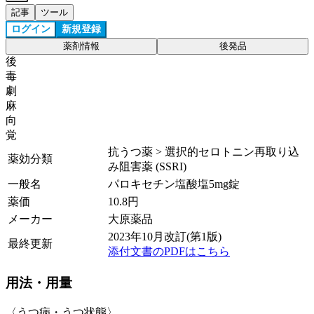
記事
ツール
ログイン
新規登録
薬剤情報
後発品
後
毒
劇
麻
向
覚
抗うつ薬 > 選択的セロトニン再取り込
薬効分類
み阻害薬 (SSRI)
一般名
パロキセチン塩酸塩5mg錠
薬価
10.8
円
メーカー
大原薬品
2023年10月改訂(第1版)
最終更新
添付文書のPDFはこちら
用法・用量
〈うつ病・うつ状態〉