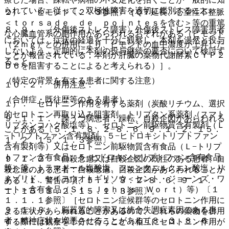
られている。従って、双極性障害を適切に鑑別すること。
２）． ピモジド〔２．３参照〕［ＱＴ延長、心室性不整脈
＜ｔｏｒｓａｄｅ ｄｅ ｐｏｉｎｔｅｓを含む＞等の重篤
８．９． 〈外傷後ストレス障害〉外傷後ストレス障害患者
な心臓血管系の副作用があらわれるおそれがある（ピモジド
においては、症状の経過を十分に観察し、本剤を漫然と投与
（２ｍｇ）との併用により、ピモジドの血中濃度が上昇した
しないよう、定期的に本剤の投与継続の要否について検討す
ことが報告されている；本剤が肝臓の薬物代謝酵素ＣＹＰ２
ること。
Ｄ６を阻害することによると考えられる）］。
（特定の背景を有する患者に関する注意）
１０．２． 併用注意：
（合併症・既往歴等のある患者）
１）． セロトニン作用を有する薬剤（炭酸リチウム、選択
的セロトニン再取り込み阻害剤、トリプタン系薬剤（スマト
９．１．１． 躁うつ病患者：躁転、自殺企図があらわれる
リプタンコハク酸塩等）、セロトニン前駆物質含有製剤（Ｌ
ことがある〔５．１、８．２−８．６、９．１．２、１５．
−トリプトファン含有製剤、５−ヒドロキシトリプトファン
１．２、１５．１．３参照〕。
含有製剤等）又はセロトニン前駆物質含有食品（Ｌ−トリプ
トファン含有食品、５−ヒドロキシトリプトファン含有食品
９．１．２． 自殺念慮又は自殺企図の既往のある患者、自
等）等、トラマドール塩酸塩、フェンタニルクエン酸塩、リ
殺念慮のある患者：自殺念慮、自殺企図があらわれることが
ネゾリド、セイヨウオトギリソウ＜セント・ジョーンズ・ワ
ある〔１．警告の項、５．１、８．２−８．６、９．１．
ート＞含有食品（Ｓｔ．Ｊｏｈｎ’ｓ Ｗｏｒｔ）等）〔１
１、１５．１．２、１５．１．３参照〕。
１．１．１参照〕［セロトニン症候群等のセロトニン作用に
９．１．３． 脳器質的障害又は統合失調症素因のある患
よる症状があらわれることがあるので、これらの薬物を併用
者：精神症状を増悪させることがある〔８．３、８．６、
する際には観察を十分に行うこと（相互にセロトニン作用が