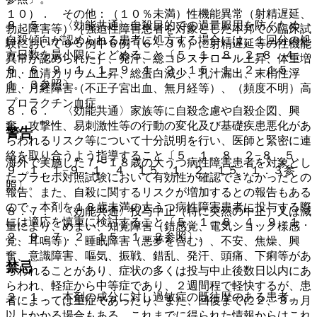
１０）． その他：（１０％未満）性機能異常（射精遅延、
８．５． 〈効能共通〉自殺目的での過量服用を防ぐため、
勃起障害等）［強迫性障害患者を対象とした本邦での臨床試
自殺傾向が認められる患者に処方する場合には、１回分の処
験において９５例中６例（６．３％）に射精遅延等の性機能
方日数を最小限にとどめること〔５．１、８．２−８．４、
異常が認められた］、発汗、総コレステロール上昇、体重増
８．６、９．１．１、９．１．２、１５．１．２、１５．
加、血清カリウム上昇、総蛋白減少、乳汁漏出、末梢性浮
１．３参照〕。
腫、月経障害（不正子宮出血、無月経等）、（頻度不明）高
プロラクチン血症。
８．６． 〈効能共通〉家族等に自殺念慮や自殺企図、興
奮、攻撃性、易刺激性等の行動の変化及び基礎疾患悪化があ
警告
らわれるリスク等について十分説明を行い、医師と緊密に連
絡を取り合うよう指導すること〔５．１、８．２−８．５、
海外で実施した７〜１８歳の大うつ病性障害患者を対象とし
９．１．１−９．１．４、１５．１．２、１５．１．３参
たプラセボ対照試験において有効性が確認できなかったとの
照〕。
報告、また、自殺に関するリスクが増加するとの報告もある
ので、本剤を１８歳未満の大うつ病性障害患者に投与する際
８．７． 〈効能共通〉投与中止（特に突然の中止）又は減
には適応を慎重に検討すること〔５．１、８．４、９．１．
量により、めまい、知覚障害（錯感覚、電気ショック様感
２、９．７．２、１５．１．２参照〕。
覚、耳鳴等）、睡眠障害（悪夢を含む）、不安、焦燥、興
奮、意識障害、嘔気、振戦、錯乱、発汗、頭痛、下痢等があ
禁忌
らわれることがあり、症状の多くは投与中止後数日以内にあ
らわれ、軽症から中等症であり、２週間程で軽快するが、患
２．１． 本剤の成分に対し過敏症の既往歴のある患者。
者によっては重症であったり、また、回復までに２、３ヵ月
以上かかる場合もある。これまでに得られた情報からはこれ