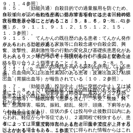
９．１．４参照〕。
８．５． 〈効能共通〉自殺目的での過量服用を防ぐため、
自殺傾向が認められる患者に処方する場合には、１回分の処
９．１．４． 衝動性が高い併存障害を有する患者：精神症
方日数を最小限にとどめること〔５．１、８．２−８．４、
状を増悪させることがある〔８．３、８．６、９．１．３参
８．６、９．１．１、９．１．２、１５．１．２、１５．
照〕。
１．３参照〕。
９．１．５． てんかんの既往歴のある患者：てんかん発作
８．６． 〈効能共通〉家族等に自殺念慮や自殺企図、興
があらわれることがある。
奮、攻撃性、易刺激性等の行動の変化及び基礎疾患悪化があ
９．１．６． 緑内障患者：散瞳があらわれることがある。
らわれるリスク等について十分説明を行い、医師と緊密に連
絡を取り合うよう指導すること〔５．１、８．２−８．５、
９．１．７． 出血の危険性を高める薬剤を併用している患
９．１．１−９．１．４、１５．１．２、１５．１．３参
者、出血傾向又は出血性素因のある患者：皮膚出血及び粘膜
照〕。
出血（胃腸出血等）が報告されている〔１０．２参照〕。
８．７． 〈効能共通〉投与中止（特に突然の中止）又は減
９．１．８． ＱＴ間隔延長又はその既往歴のある患者、心
量により、めまい、知覚障害（錯感覚、電気ショック様感
疾患又はその既往歴のある患者：ＱＴ間隔延長を起こすおそ
覚、耳鳴等）、睡眠障害（悪夢を含む）、不安、焦燥、興
れがある。
奮、意識障害、嘔気、振戦、錯乱、発汗、頭痛、下痢等があ
らわれることがあり、症状の多くは投与中止後数日以内にあ
（腎機能障害患者）
らわれ、軽症から中等症であり、２週間程で軽快するが、患
者によっては重症であったり、また、回復までに２、３ヵ月
９．２．１． 重度腎障害のある患者：血中濃度が上昇する
以上かかる場合もある。これまでに得られた情報からはこれ
ことがある〔１６．６．１参照〕。