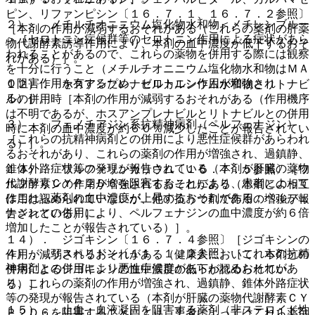
ピン、リファンピシン〔１６．７．１、１６．７．２参照〕
２）． メチルチオニニウム塩化物水和物＜メチレンブルー
［本剤の作用が減弱するおそれがある（これらの薬剤の肝薬
＞［セロトニン症候群等のセロトニン作用による症状があら
物代謝酵素誘導作用により、本剤の血中濃度が低下するおそ
われることがあるので、これらの薬物を併用する際には観察
れがある）］。
を十分に行うこと（メチルチオニニウム塩化物水和物はＭＡ
Ｏ阻害作用を有するため、セロトニン作用が増強され
１２）． ホスアンプレナビルカルシウム水和物とリトナビ
る）］。
ルの併用時［本剤の作用が減弱するおそれがある（作用機序
は不明であるが、ホスアンプレナビルとリトナビルとの併用
３）． フェノチアジン系抗精神病剤（ペルフェナジン）
時に本剤の血中濃度が約６０％減少したことが報告されてい
［これらの抗精神病剤との併用により悪性症候群があらわれ
る）］。
るおそれがあり、これらの薬剤の作用が増強され、過鎮静、
錐体外路症状等の発現が報告されている（本剤が肝臓の薬物
１３）． ワルファリンカリウム〔１６．７．５参照〕［ワ
代謝酵素ＣＹＰ２Ｄ６を阻害することにより、患者によって
ルファリンの作用が増強されるおそれがある（本剤との相互
はこれら薬剤の血中濃度が上昇するおそれがある；ペルフェ
作用は認められていないが、他の抗うつ剤で作用の増強が報
ナジンとの併用により、ペルフェナジンの血中濃度が約６倍
告されている）］。
増加したことが報告されている）］。
１４）． ジゴキシン〔１６．７．４参照〕［ジゴキシンの
４）． リスペリドン〔１１．１．２参照〕［これらの抗精
作用が減弱されるおそれがある（健康人において、本剤との
神病剤との併用により悪性症候群があらわれるおそれがあ
併用によるジゴキシンの血中濃度の低下が認められてい
り、これらの薬剤の作用が増強され、過鎮静、錐体外路症状
る）］。
等の発現が報告されている（本剤が肝臓の薬物代謝酵素ＣＹ
１５）． 止血・血液凝固を阻害する薬剤（非ステロイド性
Ｐ２Ｄ６を阻害することにより、患者によってはこれら薬剤