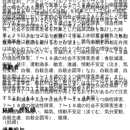
抗炎症剤、アスピリン、ワルファリンカリウム等）、出血症
９．７．２． 海外で実施した７〜１８歳の大うつ病性障害
状の報告のある薬剤（フェノチアジン系抗精神病剤、非定型
患者（ＤＳＭ−４における分類）を対象としたプラセボ対照
抗精神病剤、三環系抗うつ剤等）〔９．１．７参照〕［出血
の臨床試験において本剤の有効性が確認できなかったとの報
傾向が増強するおそれがある（これらの薬剤を併用すること
告がある。また、７〜１８歳の大うつ病性障害、強迫性障
により作用が増強されることが考えられる）］。
害、社会不安障害患者を対象とした臨床試験を集計した結
果、２％以上かつプラセボ群の２倍以上の頻度で報告された
１６）． アルコール（飲酒）〔１６．７．５参照〕［本剤
有害事象は次のとおりであった〔１．警告の項参照〕。
服用中は、飲酒を避けることが望ましい（本剤との相互作用
は認められていないが、他の抗うつ剤で作用の増強が報告さ
・ 本剤投与中の７〜１８歳の大うつ病性障害、７〜１８歳
れている）］。
の強迫性障害、７〜１８歳の社会不安障害患者：食欲減退、
振戦、発汗、運動過多、敵意、激越、情動不安定（泣き、気
高齢者
分変動、自傷、自殺念慮、自殺企図等）なお、自殺念慮、自
殺企図は主に１２〜１８歳の大うつ病性障害患者で、また、
血中濃度が上昇するおそれがあるため、十分に注意しながら
敵意（攻撃性、敵対的行為、怒り等）は主に７〜１８歳の強
投与すること。また、抗利尿ホルモン不適合分泌症候群（Ｓ
迫性障害又は１２歳未満の患者で観察された。
ＩＡＤＨ）、出血の危険性が高くなるおそれがあるので注意
すること〔１１．１．５、１６．６．３参照〕。
・ 本剤減量中又は中止後の７〜１８歳の大うつ病性障害、
７〜１８歳の強迫性障害、７〜１８歳の社会不安障害患者：
妊婦・授乳婦
神経過敏、めまい、嘔気、情動不安定（涙ぐむ、気分変動、
自殺念慮、自殺企図等）、腹痛。
（妊婦）