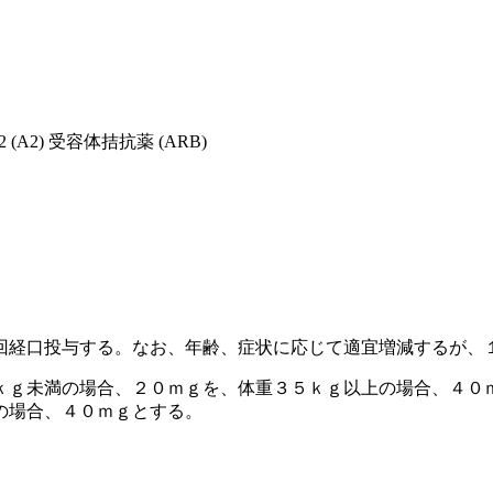
A2) 受容体拮抗薬 (ARB)
回経口投与する。なお、年齢、症状に応じて適宜増減するが、
ｋｇ未満の場合、２０ｍｇを、体重３５ｋｇ以上の場合、４０
の場合、４０ｍｇとする。