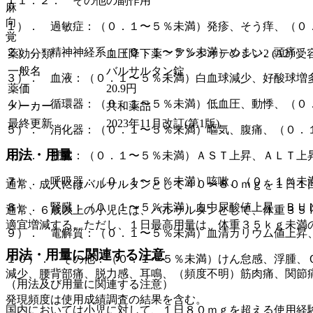
１１．２． その他の副作用
麻
向
１）． 過敏症：（０．１〜５％未満）発疹、そう痒、（０
覚
２）． 精神神経系：（０．１〜５％未満）めまい、頭痛、
薬効分類
血圧降下薬 > アンジオテンシン2 (A2) 受
一般名
バルサルタン錠
３）． 血液：（０．１〜５％未満）白血球減少、好酸球増
薬価
20.9
円
４）． 循環器：（０．１〜５％未満）低血圧、動悸、（０
メーカー
共和薬品
最終更新
2023年11月改訂(第1版)
５）． 消化器：（０．１〜５％未満）嘔気、腹痛、（０．
用法・用量
６）． 肝臓：（０．１〜５％未満）ＡＳＴ上昇、ＡＬＴ上
７）． 呼吸器：（０．１〜５％未満）咳嗽、（０．１％未
通常、成人にはバルサルタンとして４０〜８０ｍｇを１日１
８）． 腎臓：（０．１〜５％未満）血中尿酸値上昇、ＢＵ
通常、６歳以上の小児には、バルサルタンとして、体重３５
適宜増減する。ただし、１日最高用量は、体重３５ｋｇ未満
９）． 電解質：（０．１〜５％未満）血清カリウム値上昇
用法・用量に関連する注意
１０）． その他：（０．１〜５％未満）けん怠感、浮腫、
減少、腰背部痛、脱力感、耳鳴、（頻度不明）筋肉痛、関節
（用法及び用量に関連する注意）
発現頻度は使用成績調査の結果を含む。
国内においては小児に対して、１日８０ｍｇを超える使用経