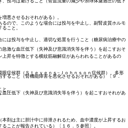
き、投与は避けること（腎血流量の減少や糸球体濾過圧の低下
を増悪させるおそれがある）。
あるので、このような場合には投与を中止し、副腎皮質ホルモ
すること。
合には投与を中止し、適切な処置を行うこと（糖尿病治療中の
の急激な血圧低下（失神及び意識消失等を伴う）を起こすおそ
ン上昇を特徴とする横紋筋融解症があらわれることがあるの
膜眼症候群（Ｓｔｅｖｅｎｓ−Ｊｏｈｎｓｏｎ症候群）、多形
与すること（腎機能障害を悪化させるおそれがある）〔９．
こと。
な血圧低下（失神及び意識消失等を伴う）を起こすおそれがあ
（本剤は主に胆汁中に排泄されるため、血中濃度が上昇するお
することが報告されている）〔１６．５参照〕。