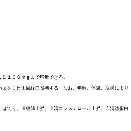
１日１６０ｍｇまで増量できる。
ｍｇを１日１回経口投与する。なお、年齢、体重、症状により
、ほてり、血糖値上昇、血清コレステロール上昇、血清総蛋白