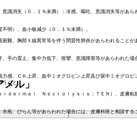
、意識消失（０．１％未満）：冷感、嘔吐、意識消失等があら
度不明）、血小板減少（０．１％未満）。
吸困難、胸部Ｘ線異常等を伴う間質性肺炎があらわれることが
汗、手の震え、集中力低下、痙攣、意識障害等があらわれた場
脱力感、ＣＫ上昇、血中ミオグロビン上昇及び尿中ミオグロビ
アメル」
行うこと。
ｐｉｄｅｒｍａｌ Ｎｅｃｒｏｌｙｓｉｓ：ＴＥＮ）、皮膚粘
：水疱、びらん等があらわれた場合には、皮膚科医と相談する