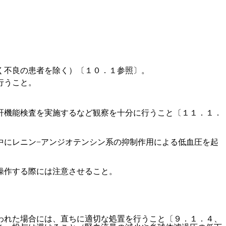
く不良の患者を除く）〔１０．１参照〕。
行うこと。
肝機能検査を実施するなど観察を十分に行うこと〔１１．１．
中にレニン−アンジオテンシン系の抑制作用による低血圧を起
操作する際には注意させること。
われた場合には、直ちに適切な処置を行うこと〔９．１．４、