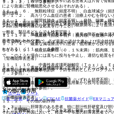
９．１．１． 両側性腎動脈狭窄のある患者又は片腎で腎動
９．２．２、１０．２参照〕。
により急速に腎機能悪化させるおそれがある）。
１１．１．６． 無顆粒球症（頻度不明）、白血球減少（頻
薬剤情報
９．１．２． 高カリウム血症の患者：治療上やむを得ない
１１．１．７． 間質性肺炎（頻度不明）：発熱、咳嗽、呼
薬剤写真、用法用量、効能効果や後発品の情報が一度に参照
また、腎機能障害、コントロール不良の糖尿病等により血清
ン剤の投与等の適切な処置を行うこと。
一般名、製品名どちらでも検索可能！
９．１．３． 脳血管障害のある患者：過度の降圧が脳血流
１１．１．８． 低血糖（頻度不明）：脱力感、空腹感、冷
患者であらわれやすい）。
※ ご使用いただく際に、必ず最新の添付文書および安全性情
９．１．４． 厳重な減塩療法中の患者：低用量から投与を
れがある）〔１１．１．５参照〕。
１１．１．９． 横紋筋融解症（０．１％未満）：筋肉痛、
で、このような場合には直ちに投与を中止し、適切な処置を
（腎機能障害患者）
１１．１．１０． 中毒性表皮壊死融解症（Ｔｏｘｉｃ Ｅ
９．２．１． 重篤な腎機能障害（血清クレアチニン値３．
※本製品は疾病の診断・治療・予防を目的としたプログラム
紅斑（いずれも頻度不明）。
７．３参照〕。
１１．１．１１． 天疱瘡、類天疱瘡（いずれも頻度不明）
９．２．２． 血液透析中の患者：低用量から投与を開始し
る）〔１１．１．５参照〕。
その他の副作用
ホーム
ノート
（肝機能障害患者）
表・計算
レジメン
CTCAE
抗菌薬ガイド
ERマニュ
１１．２． その他の副作用
９．３．１． 肝障害のある患者、特に胆汁性肝硬変及び胆
新規登録
１）． 過敏症：（０．１〜５％未満）発疹、そう痒、（０
それがあり、外国において、軽度〜中等度の肝障害患者でバ