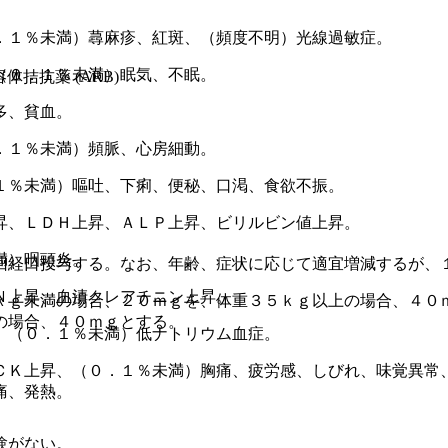
．１％未満）蕁麻疹、紅斑、（頻度不明）光線過敏症。
（０．１％未満）眠気、不眠。
容体拮抗薬 (ARB)
多、貧血。
．１％未満）頻脈、心房細動。
１％未満）嘔吐、下痢、便秘、口渇、食欲不振。
昇、ＬＤＨ上昇、ＡＬＰ上昇、ビリルビン値上昇。
満）咽頭炎。
回経口投与する。なお、年齢、症状に応じて適宜増減するが、
Ｎ上昇、血清クレアチニン上昇。
ｋｇ未満の場合、２０ｍｇを、体重３５ｋｇ以上の場合、４０
の場合、４０ｍｇとする。
、（０．１％未満）低ナトリウム血症。
ＣＫ上昇、（０．１％未満）胸痛、疲労感、しびれ、味覚異常
痛、発熱。
験がない。