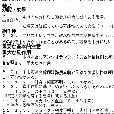
禁忌
効能・効果
２．１． 本剤の成分に対し過敏症の既往歴のある患者。
高血圧症。
２．２． 妊婦又は妊娠している可能性のある女性〔９．５
副作用
２．３． アリスキレンフマル酸塩投与中の糖尿病患者（た
次の副作用があらわれることがあるので、観察を十分に行い
重要な基本的注意
重大な副作用
８．１． 本剤を含むアンジオテンシン２受容体拮抗剤投与
２参照〕。
１１．１． 重大な副作用
８．２． 手術前２４時間は投与しないことが望ましい（ア
１１．１．１． 血管浮腫（頻度不明）：顔面腫脹、口唇腫
こす可能性がある）。
１１．１．２． 肝炎（頻度不明）〔８．１参照〕。
８．３． 降圧作用に基づくめまい、ふらつきがあらわれる
１１．１．３． 腎不全（０．１％未満）。
（特定の背景を有する患者に関する注意）
１１．１．４． 高カリウム血症（０．１％未満）。
（合併症・既往歴等のある患者）
１１．１．５． ショック（頻度不明）、失神（頻度不明）