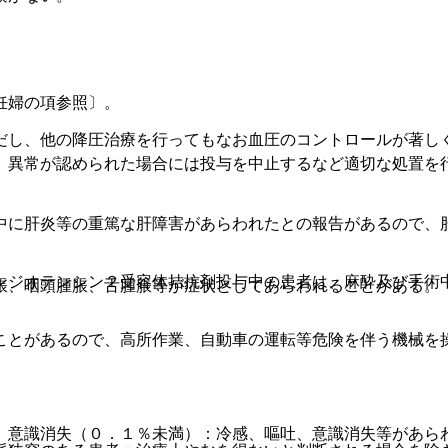
妊婦の項参照〕。
だし、他の降圧治療を行ってもなお血圧のコントロールが著し
、異常が認められた場合には投与を中止するなど適切な処置を
中に肝炎等の重篤な肝障害があらわれたとの報告があるので、
ンジオテンシン２受容体拮抗剤投与中の患者は、麻酔及び手術
脹、咽頭腫脹、舌腫脹等が症状としてあらわれることがある。
ことがあるので、高所作業、自動車の運転等危険を伴う機械を
、意識消失（０．１％未満）：冷感、嘔吐、意識消失等があら