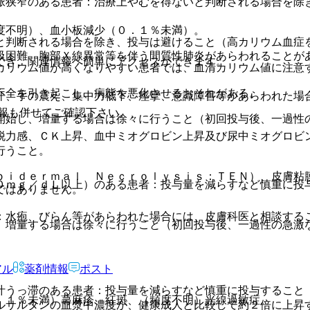
脈狭窄のある患者：治療上やむを得ないと判断される場合を除
度不明）、血小板減少（０．１％未満）。
と判断される場合を除き、投与は避けること（高カリウム血症
吸困難、胸部Ｘ線異常等を伴う間質性肺炎があらわれることが
でき、関連情報へ簡単にアクセスができます。
カリウム値が高くなりやすい患者では、血清カリウム値に注意
不全を引き起こし、病態を悪化させるおそれがある。
汗、手の震え、集中力低下、痙攣、意識障害等があらわれた場
報も併せてご確認下さい。
開始し、増量する場合は徐々に行うこと（初回投与後、一過性
脱力感、ＣＫ上昇、血中ミオグロビン上昇及び尿中ミオグロビ
行うこと。
ｐｉｄｅｒｍａｌ Ｎｅｃｒｏｌｙｓｉｓ：ＴＥＮ）、皮膚粘
０ｍｇ／ｄＬ以上）のある患者：投与量を減らすなど慎重に投
ではありません。
：水疱、びらん等があらわれた場合には、皮膚科医と相談する
、増量する場合は徐々に行うこと（初回投与後、一過性の急激
アル
薬剤情報
ポスト
汁うっ滞のある患者：投与量を減らすなど慎重に投与すること
．１％未満）蕁麻疹、紅斑、（頻度不明）光線過敏症。
ルサルタンの血漿中濃度が、健康成人と比較して約２倍に上昇