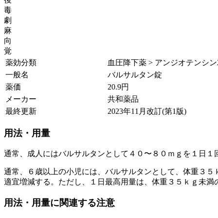
毒
劇
麻
向
覚
薬効分類
血圧降下薬 > アンジオテンシン2 (
一般名
バルサルタン錠
薬価
20.9
円
メーカー
共和薬品
最終更新
2023年11月改訂(第1版)
用法・用量
通常、成人にはバルサルタンとして４０〜８０ｍｇを１日１
通常、６歳以上の小児には、バルサルタンとして、体重３５
適宜増減する。ただし、１日最高用量は、体重３５ｋｇ未満
用法・用量に関連する注意