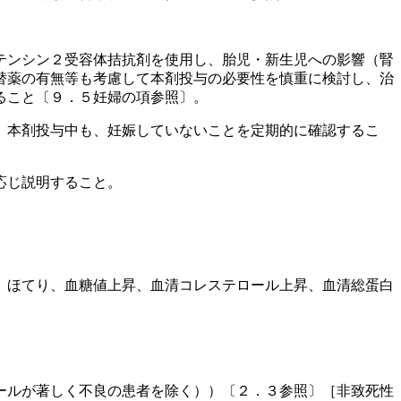
テンシン２受容体拮抗剤を使用し、胎児・新生児への影響（腎
替薬の有無等も考慮して本剤投与の必要性を慎重に検討し、治
ること〔９．５妊婦の項参照〕。
、本剤投与中も、妊娠していないことを定期的に確認するこ
応じ説明すること。
、ほてり、血糖値上昇、血清コレステロール上昇、血清総蛋白
ールが著しく不良の患者を除く））〔２．３参照〕［非致死性