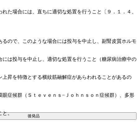
われた場合には、直ちに適切な処置を行うこと〔９．１．４、
あるので、このような場合には投与を中止し、副腎皮質ホルモ
合には投与を中止し、適切な処置を行うこと（糖尿病治療中の
ン上昇を特徴とする横紋筋融解症があらわれることがあるの
膜眼症候群（Ｓｔｅｖｅｎｓ−Ｊｏｈｎｓｏｎ症候群）、多形
こと。
後発品