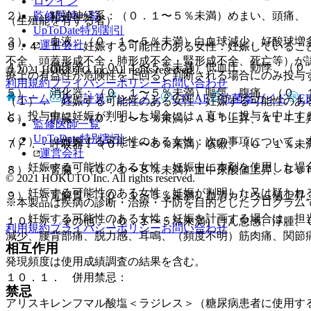
ログイン
監修医師一覧
２）． 精神神経系：（０．１〜５％未満）めまい、頭痛、
（生殖能を有する者）
UpToDate特別割引
３）． 血液：（０．１〜５％未満）白血球減少、好酸球増
運営会社
９．４．１． 妊娠する可能性のある女性：妊娠しているこ
不全、頭蓋形成不全・肺形成不全・腎形成不全、死亡等）が
４）． 循環器：（０．１〜５％未満）低血圧、動悸、（０
© 2021 HOKUTO Inc. All rights reserved.
療上の有益性が危険性を上回ると判断される場合にのみ投与
利用規約
プライバシーポリシー
お問い合わせ
５）． 消化器：（０．１〜５％未満）嘔気、腹痛、（０．
ホーム
表・計算
レジメン
CTCAE
抗菌薬ガイド
E
（１）． 妊娠する可能性のある女性：妊娠する可能性のあ
と。投与中に妊娠が判明した場合には、直ちに投与を中止す
６）． 肝臓：（０．１〜５％未満）ＡＳＴ上昇、ＡＬＴ上
監修医師一覧
UpToDate特別割引
（２）． 妊娠する可能性のある女性：次の事項について、
７）． 呼吸器：（０．１〜５％未満）咳嗽、（０．１％未
運営会社
・ 妊娠する可能性のある女性：妊娠中に本剤を使用した場
８）． 腎臓：（０．１〜５％未満）血中尿酸値上昇、ＢＵ
© 2021 HOKUTO Inc. All rights reserved.
・ 妊娠する可能性のある女性：妊娠が判明した又は疑われ
９）． 電解質：（０．１〜５％未満）血清カリウム値上昇
※本製品は疾病の診断・治療・予防を目的としたプログラム
・ 妊娠する可能性のある女性：妊娠を計画する場合は、担
１０）． その他：（０．１〜５％未満）けん怠感、浮腫、
利用規約
プライバシーポリシー
お問い合わせ
減少、腰背部痛、脱力感、耳鳴、（頻度不明）筋肉痛、関節
相互作用
発現頻度は使用成績調査の結果を含む。
１０．１． 併用禁忌：
禁忌
アリスキレンフマル酸塩＜ラジレス＞（糖尿病患者に使用す