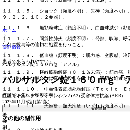
１１．１．４． 高カリウム血症（０．１％未満）。
１１．１．５． ショック（頻度不明）、失神（頻度不明）
９．２．２、１０．２参照〕。
１１．１．６． 無顆粒球症（頻度不明）、白血球減少（頻
ホーム
１１．１．７． 間質性肺炎（頻度不明）：発熱、咳嗽、呼
ン剤の投与等の適切な処置を行うこと。
薬剤情報
１１．１．８． 低血糖（頻度不明）：脱力感、空腹感、冷
患者であらわれやすい）。
バルサルタン錠１６０ｍｇ「アメル」
１１．１．９． 横紋筋融解症（０．１％未満）：筋肉痛、
バルサルタン錠１６０ｍｇ「
で、このような場合には直ちに投与を中止し、適切な処置を
１１．１．１０． 中毒性表皮壊死融解症（Ｔｏｘｉｃ Ｅ
紅斑（いずれも頻度不明）。
血圧降下薬 > アンジオテンシン2 (A2) 受容体拮抗薬 (ARB)
2023年11月改訂(第1版)
１１．１．１１． 天疱瘡、類天疱瘡（いずれも頻度不明）
薬剤情報
後
その他の副作用
毒
劇