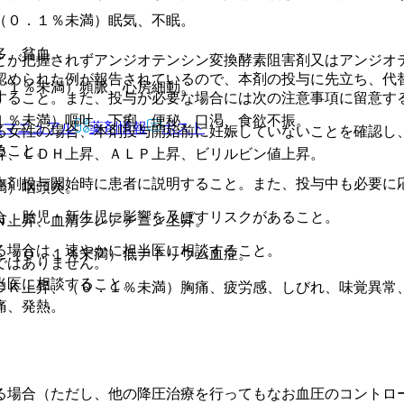
（０．１％未満）眠気、不眠。
多、貧血。
とが把握されずアンジオテンシン変換酵素阻害剤又はアンジオ
認められた例が報告されているので、本剤の投与に先立ち、代
．１％未満）頻脈、心房細動。
すること。また、投与が必要な場合には次の注意事項に留意す
１％未満）嘔吐、下痢、便秘、口渇、食欲不振。
Rマニュアル
薬剤情報
ポスト
る女性の場合、本剤投与開始前に妊娠していないことを確認し
ること。
昇、ＬＤＨ上昇、ＡＬＰ上昇、ビリルビン値上昇。
本剤投与開始時に患者に説明すること。また、投与中も必要に
満）咽頭炎。
合、胎児・新生児に影響を及ぼすリスクがあること。
Ｎ上昇、血清クレアチニン上昇。
る場合は、速やかに担当医に相談すること。
、（０．１％未満）低ナトリウム血症。
ではありません。
当医に相談すること。
ＣＫ上昇、（０．１％未満）胸痛、疲労感、しびれ、味覚異常
痛、発熱。
る場合（ただし、他の降圧治療を行ってもなお血圧のコントロ