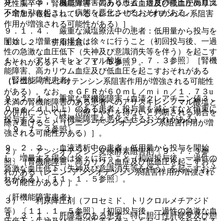
９．１．３． 脳血管障害のある患者：過度の降圧が脳血流
死性脳卒中・腎機能障害・高カリウム血症及び低血圧のリス
不全を引き起こし、病態を悪化させるおそれがある。
ク増加が報告されている（レニン−アンジオテンシン系阻害
作用が増強される可能性がある）］。
９．１．４． 厳重な減塩療法中の患者：低用量から投与を
開始し、増量する場合は徐々に行うこと（初回投与後、一過
１０．２． 併用注意：
性の急激な血圧低下（失神及び意識消失等を伴う）を起こす
１）． アリスキレンフマル酸塩〔９．７．３参照〕［腎機
おそれがある）〔１１．１．５参照〕。
能障害、高カリウム血症及び低血圧を起こすおそれがある
（腎機能障害患者）
（レニン−アンジオテンシン系阻害作用が増強される可能性
がある）。なお、ｅＧＦＲが６０ｍＬ／ｍｉｎ／１．７３u
９．２．１． 重篤な腎機能障害（血清クレアチニン値３．
未満の腎機能障害のある患者へのアリスキレンフマル酸塩と
０ｍｇ／ｄＬ以上）のある患者：投与量を減らすなど慎重に
の併用については、治療上やむを得ないと判断される場合を
投与すること（腎機能障害を悪化させるおそれがある）
除き避けること（レニン−アンジオテンシン系阻害作用が増
〔９．７．３参照〕。
強される可能性がある）］。
９．２．２． 血液透析中の患者：低用量から投与を開始
２）． アンジオテンシン変換酵素阻害剤〔９．７．３参
し、増量する場合は徐々に行うこと（初回投与後、一過性の
照〕［腎機能障害、高カリウム血症及び低血圧を起こすおそ
急激な血圧低下（失神及び意識消失等を伴う）を起こすおそ
れがある（レニン−アンジオテンシン系阻害作用が増強され
れがある）〔１１．１．５参照〕。
る可能性がある）］。
（肝機能障害患者）
３）． 利尿降圧剤（フロセミド、トリクロルメチアジド
等）〔１１．１．５参照〕［初回投与後、一過性の急激な血
９．３．１． 肝障害のある患者、特に胆汁性肝硬変及び胆