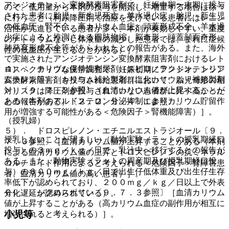
アンジオテンシン変換酵素阻害剤で、妊娠中期〜末期に投与
ので、低用量から本剤の投与を開始し、増量する場合は徐々
された患者に胎児・新生児死亡、羊水過少症、胎児・新生児
に行うこと（利尿降圧剤で治療を受けている患者にはレニン
の低血圧、腎不全、高カリウム血症、頭蓋形成不全、羊水過
活性が亢進している患者が多く、本剤が奏効しやすい、重度
少症によると推測される四肢拘縮、脳奇形、頭蓋顔面奇形、
のナトリウムないし体液量の減少した患者では、まれに症候
肺発育形成不全等があらわれたとの報告がある。また、海外
性の低血圧が生じることがある）］。
で実施されたアンジオテンシン変換酵素阻害剤におけるレト
４）． カリウム保持性利尿剤（スピロノラクトン、トリア
ロスペクティブな疫学調査で、妊娠初期にアンジオテンシン
ムテレン等）、カリウム補給製剤（塩化カリウム＜補給製剤
変換酵素阻害剤を投与された患者群において、胎児奇形の相
＞）〔９．７．３参照〕［血清カリウム値が上昇することが
対リスクは降圧剤が投与されていない患者群に比べ高かった
ある（本剤のアルドステロン分泌抑制によりカリウム貯留作
との報告がある）〔２．２、９．４．１参照〕。
用が増強する可能性がある＜危険因子＞腎機能障害）］。
（授乳婦）
５）． ドロスピレノン・エチニルエストラジオール〔９．
授乳しないことが望ましい（動物実験（ラットの授乳期経口
７．３参照〕［血清カリウム値が上昇することがある（本剤
投与）の３ｍｇ／ｋｇ／日で、乳汁中へ移行するとの報告が
による血清カリウム値の上昇とドロスピレノンの抗ミネラル
ある。また、動物実験（ラットの周産期及び授乳期経口投
コルチコイド作用によると考えられる＜危険因子＞腎障害患
与）の６００ｍｇ／ｋｇ／日で出生仔低体重及び出生仔生存
者、血清カリウム値の高い患者）］。
率低下が認められており、２００ｍｇ／ｋｇ／日以上で外表
６）． シクロスポリン〔９．７．３参照〕［血清カリウム
分化遅延が認められている）。
値が上昇することがある（高カリウム血症の副作用が相互に
小児等
増強されると考えられる）］。