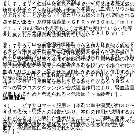
７）． トリメトプリム含有製剤（スルファメトキサゾー
９．７．１． 低出生体重児、新生児、乳児又は６歳未満の
ル・トリメトプリム）〔９．７．３参照〕［血清カリウム値
幼児を対象とした臨床試験は実施していない。
が上昇することがある（血清カリウム値の上昇が増強される
おそれがある）］。
９．７．２． 糸球体濾過量＜ＧＦＲ＞が３０ｍＬ／ｍｉｎ
／１．７３u未満の小児等もしくは透析を受けている小児等
８）． 非ステロイド性消炎鎮痛剤（ＮＳＡＩＤｓ）：
を対象とした臨床試験は実施していない。
@． 非ステロイド性消炎鎮痛剤＜ＮＳＡＩＤｓ＞（インド
９．７．３． 腎機能及び血清カリウム値を注意深く観察す
メタシン等）［本剤の降圧作用が減弱することがある（ＮＳ
ること（小児等の高血圧では腎機能異常を伴うことが多い。
ＡＩＤｓの腎プロスタグランジン合成阻害作用により、本剤
特に、腎機能に影響を及ぼす状態の小児等（発熱状態の小児
の降圧作用が減弱することがある）］。
等、脱水状態の小児等）の患者に本剤を投与する場合や他の
血清カリウム値を上昇させる可能性がある薬剤と併用する小
A． 非ステロイド性消炎鎮痛剤＜ＮＳＡＩＤｓ＞（インド
児等の場合は注意すること）〔９．２．１、１０．２参
メタシン等）［腎機能を悪化させるおそれがある（ＮＳＡＩ
照〕。
Ｄｓの腎プロスタグランジン合成阻害作用により、腎血流量
が低下するためと考えられる＜危険因子＞高齢者）］。
過量投与
９）． ビキサロマー＜服用＞［本剤の血中濃度が約３０〜
１３．１． 症状
４０％に低下したとの報告があり、本剤の作用が減弱するお
それがある（リン酸結合性ポリマーにより、同時に服用した
本剤の過量投与により、著しい血圧低下が生じ、意識レベル
場合、本剤の吸収を遅延あるいは減少させる可能性があ
低下、循環虚脱に至るおそれがある。
る）］。