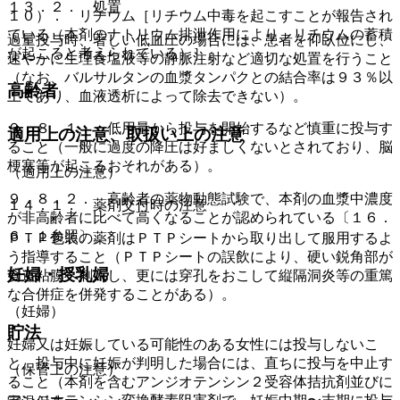
１３．２． 処置
１０）． リチウム［リチウム中毒を起こすことが報告され
ている（本剤のナトリウム排泄作用により、リチウムの蓄積
過量投与時、著しい低血圧の場合には、患者を仰臥位にし、
が起こると考えられている）］。
速やかに生理食塩液等の静脈注射など適切な処置を行うこと
（なお、バルサルタンの血漿タンパクとの結合率は９３％以
高齢者
上であり、血液透析によって除去できない）。
９．８．１． 低用量から投与を開始するなど慎重に投与す
適用上の注意、取扱い上の注意
ること（一般に過度の降圧は好ましくないとされており、脳
梗塞等が起こるおそれがある）。
（適用上の注意）
９．８．２． 高齢者の薬物動態試験で、本剤の血漿中濃度
１４．１． 薬剤交付時の注意
が非高齢者に比べて高くなることが認められている〔１６．
６．１参照〕。
ＰＴＰ包装の薬剤はＰＴＰシートから取り出して服用するよ
う指導すること（ＰＴＰシートの誤飲により、硬い鋭角部が
妊婦・授乳婦
食道粘膜へ刺入し、更には穿孔をおこして縦隔洞炎等の重篤
な合併症を併発することがある）。
（妊婦）
貯法
妊婦又は妊娠している可能性のある女性には投与しないこ
と。投与中に妊娠が判明した場合には、直ちに投与を中止す
（保管上の注意）
ること（本剤を含むアンジオテンシン２受容体拮抗剤並びに