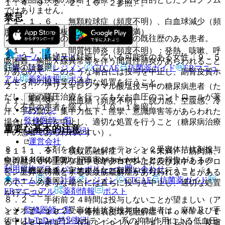
１．４、９．２．２、１０．２参照〕。
ではありません。
禁忌
１１．１．６． 無顆粒球症（頻度不明）、白血球減少（頻
度不明）、血小板減少（０．１％未満）。
２．１． 本剤の成分に対し過敏症の既往歴のある患者。
１１．１．７． 間質性肺炎（頻度不明）：発熱、咳嗽、呼
ホーム
ノート
２．２． 妊婦又は妊娠している可能性のある女性〔９．５
吸困難、胸部Ｘ線異常等を伴う間質性肺炎があらわれること
妊婦の項参照〕。
表・計算
レジメン
CTCAE
抗菌薬ガイド
ERマニュ
があるので、このような場合には投与を中止し、副腎皮質ホ
アル
薬剤情報
ポスト
ルモン剤の投与等の適切な処置を行うこと。
２．３． アリスキレンフマル酸塩投与中の糖尿病患者（た
だし、他の降圧治療を行ってもなお血圧のコントロールが著
新規登録
１１．１．８． 低血糖（頻度不明）：脱力感、空腹感、冷
しく不良の患者を除く）〔１０．１参照〕。
ログイン
汗、手の震え、集中力低下、痙攣、意識障害等があらわれた
監修医師一覧
場合には投与を中止し、適切な処置を行うこと（糖尿病治療
重要な基本的注意
UpToDate特別割引
中の患者であらわれやすい）。
運営会社
８．１． 本剤を含むアンジオテンシン２受容体拮抗剤投与
１１．１．９． 横紋筋融解症（０．１％未満）：筋肉痛、
© 2021 HOKUTO Inc. All rights reserved.
中に肝炎等の重篤な肝障害があらわれたとの報告があるの
脱力感、ＣＫ上昇、血中ミオグロビン上昇及び尿中ミオグロ
利用規約
プライバシーポリシー
お問い合わせ
で、肝機能検査を実施するなど観察を十分に行うこと〔１
ビン上昇を特徴とする横紋筋融解症があらわれることがある
ホーム
表・計算
レジメン
CTCAE
抗菌薬ガイド
１．１．２参照〕。
ので、このような場合には直ちに投与を中止し、適切な処置
ERマニュアル
薬剤情報
ポスト
を行うこと。
８．２． 手術前２４時間は投与しないことが望ましい（ア
監修医師一覧
ンジオテンシン２受容体拮抗剤投与中の患者は、麻酔及び手
１１．１．１０． 中毒性表皮壊死融解症（Ｔｏｘｉｃ Ｅ
UpToDate特別割引
術中にレニン−アンジオテンシン系の抑制作用による低血圧
ｐｉｄｅｒｍａｌ Ｎｅｃｒｏｌｙｓｉｓ：ＴＥＮ）、皮膚