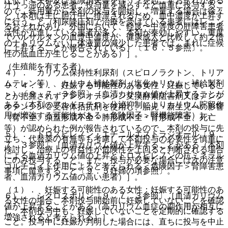
圧低下＜失神及び意識消失等を伴う＞を起こすおそれがある
汁うっ滞のある患者：投与量を減らすなど慎重に投与するこ
ので、低用量から本剤の投与を開始し、増量する場合は徐々
と（本剤は主に胆汁中に排泄されるため、血中濃度が上昇す
に行うこと（利尿降圧剤で治療を受けている患者にはレニン
るおそれがあり、外国において、軽度〜中等度の肝障害患者
活性が亢進している患者が多く、本剤が奏効しやすい、重度
でバルサルタンの血漿中濃度が、健康成人と比較して約２倍
のナトリウムないし体液量の減少した患者では、まれに症候
に上昇することが報告されている）〔１６．５参照〕。
性の低血圧が生じることがある）］。
（生殖能を有する者）
４）． カリウム保持性利尿剤（スピロノラクトン、トリア
ムテレン等）、カリウム補給製剤（塩化カリウム＜補給製剤
９．４．１． 妊娠する可能性のある女性：妊娠しているこ
＞）〔９．７．３参照〕［血清カリウム値が上昇することが
とが把握されずアンジオテンシン変換酵素阻害剤又はアンジ
ある（本剤のアルドステロン分泌抑制によりカリウム貯留作
オテンシン２受容体拮抗剤を使用し、胎児・新生児への影響
用が増強する可能性がある＜危険因子＞腎機能障害）］。
（腎不全、頭蓋形成不全・肺形成不全・腎形成不全、死亡
等）が認められた例が報告されているので、本剤の投与に先
５）． ドロスピレノン・エチニルエストラジオール〔９．
立ち、代替薬の有無等も考慮して本剤投与の必要性を慎重に
７．３参照〕［血清カリウム値が上昇することがある（本剤
検討し、治療上の有益性が危険性を上回ると判断される場合
による血清カリウム値の上昇とドロスピレノンの抗ミネラル
にのみ投与すること。また、投与が必要な場合には次の注意
コルチコイド作用によると考えられる＜危険因子＞腎障害患
事項に留意すること〔９．５妊婦の項参照〕。
者、血清カリウム値の高い患者）］。
（１）． 妊娠する可能性のある女性：妊娠する可能性のあ
６）． シクロスポリン〔９．７．３参照〕［血清カリウム
る女性の場合、本剤投与開始前に妊娠していないことを確認
値が上昇することがある（高カリウム血症の副作用が相互に
し、本剤投与中も、妊娠していないことを定期的に確認する
増強されると考えられる）］。
こと。投与中に妊娠が判明した場合には、直ちに投与を中止