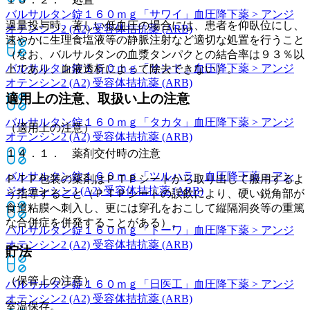
バルサルタン錠１６０ｍｇ「サワイ」
血圧降下薬 > アンジ
過量投与時、著しい低血圧の場合には、患者を仰臥位にし、
オテンシン2 (A2) 受容体拮抗薬 (ARB)
速やかに生理食塩液等の静脈注射など適切な処置を行うこと
（なお、バルサルタンの血漿タンパクとの結合率は９３％以
バルサルタン錠１６０ｍｇ「サンド」
血圧降下薬 > アンジ
上であり、血液透析によって除去できない）。
オテンシン2 (A2) 受容体拮抗薬 (ARB)
適用上の注意、取扱い上の注意
バルサルタン錠１６０ｍｇ「タカタ」
血圧降下薬 > アンジ
（適用上の注意）
オテンシン2 (A2) 受容体拮抗薬 (ARB)
１４．１． 薬剤交付時の注意
バルサルタン錠１６０ｍｇ「ツルハラ」
血圧降下薬 > アン
ＰＴＰ包装の薬剤はＰＴＰシートから取り出して服用するよ
ジオテンシン2 (A2) 受容体拮抗薬 (ARB)
う指導すること（ＰＴＰシートの誤飲により、硬い鋭角部が
食道粘膜へ刺入し、更には穿孔をおこして縦隔洞炎等の重篤
な合併症を併発することがある）。
バルサルタン錠１６０ｍｇ「トーワ」
血圧降下薬 > アンジ
オテンシン2 (A2) 受容体拮抗薬 (ARB)
貯法
（保管上の注意）
バルサルタン錠１６０ｍｇ「日医工」
血圧降下薬 > アンジ
オテンシン2 (A2) 受容体拮抗薬 (ARB)
室温保存。