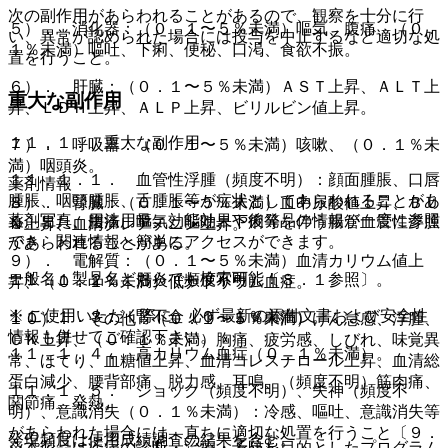
次の副作用があらわれることがあるので、観察を十分に行
５）． 消化器：（０．１〜５％未満）嘔気、腹痛、（０．
い、異常が認められた場合には投与を中止するなど適切な処
１％未満）嘔吐、下痢、便秘、口渇、食欲不振。
置を行うこと。
６）． 肝臓：（０．１〜５％未満）ＡＳＴ上昇、ＡＬＴ上
重大な副作用
昇、ＬＤＨ上昇、ＡＬＰ上昇、ビリルビン値上昇。
１１．１． 重大な副作用
７）． 呼吸器：（０．１〜５％未満）咳嗽、（０．１％未
満）咽頭炎。
１１．１．１． 血管性浮腫（頻度不明）：顔面腫脹、口唇
薬剤情報
腫脹、咽頭腫脹、舌腫脹等が症状としてあらわれることがあ
８）． 腎臓：（０．１〜５％未満）血中尿酸値上昇、ＢＵ
薬剤写真、用法用量、効能効果や後発品の情報が一度に参照
る。また、腹痛、嘔気、嘔吐、下痢等を伴う腸管血管性浮腫
Ｎ上昇、血清クレアチニン上昇。
でき、関連情報へ簡単にアクセスができます。
があらわれることがある。
９）． 電解質：（０．１〜５％未満）血清カリウム値上
一般名、製品名どちらでも検索可能！
１１．１．２． 肝炎（頻度不明）〔８．１参照〕。
昇、（０．１％未満）低ナトリウム血症。
※ ご使用いただく際に、必ず最新の添付文書および安全性
１１．１．３． 腎不全（０．１％未満）。
１０）． その他：（０．１〜５％未満）けん怠感、浮腫、
情報も併せてご確認下さい。
ＣＫ上昇、（０．１％未満）胸痛、疲労感、しびれ、味覚異
１１．１．４． 高カリウム血症（０．１％未満）。
常、ほてり、血糖値上昇、血清コレステロール上昇、血清総
蛋白減少、腰背部痛、脱力感、耳鳴、（頻度不明）筋肉痛、
１１．１．５． ショック（頻度不明）、失神（頻度不
関節痛、発熱。
明）、意識消失（０．１％未満）：冷感、嘔吐、意識消失等
があらわれた場合には、直ちに適切な処置を行うこと〔９．
発現頻度は使用成績調査の結果を含む。
※本製品は疾病の診断・治療・予防を目的としたプログラム