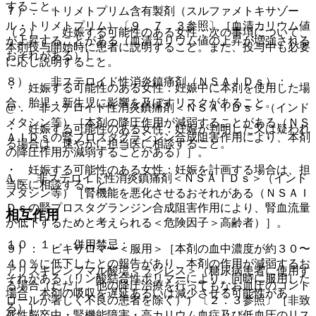
すること。
７）． トリメトプリム含有製剤（スルファメトキサゾー
ル・トリメトプリム）〔９．７．３参照〕［血清カリウム値
（２）． 妊娠する可能性のある女性：次の事項について、
が上昇することがある（血清カリウム値の上昇が増強される
本剤投与開始時に患者に説明すること。また、投与中も必要
おそれがある）］。
に応じ説明すること。
８）． 非ステロイド性消炎鎮痛剤（ＮＳＡＩＤｓ）：
・ 妊娠する可能性のある女性：妊娠中に本剤を使用した場
合、胎児・新生児に影響を及ぼすリスクがあること。
@． 非ステロイド性消炎鎮痛剤＜ＮＳＡＩＤｓ＞（インド
メタシン等）［本剤の降圧作用が減弱することがある（ＮＳ
・ 妊娠する可能性のある女性：妊娠が判明した又は疑われ
ＡＩＤｓの腎プロスタグランジン合成阻害作用により、本剤
る場合は、速やかに担当医に相談すること。
の降圧作用が減弱することがある）］。
・ 妊娠する可能性のある女性：妊娠を計画する場合は、担
A． 非ステロイド性消炎鎮痛剤＜ＮＳＡＩＤｓ＞（インド
当医に相談すること。
メタシン等）［腎機能を悪化させるおそれがある（ＮＳＡＩ
Ｄｓの腎プロスタグランジン合成阻害作用により、腎血流量
相互作用
が低下するためと考えられる＜危険因子＞高齢者）］。
１０．１． 併用禁忌：
９）． ビキサロマー＜服用＞［本剤の血中濃度が約３０〜
４０％に低下したとの報告があり、本剤の作用が減弱するお
アリスキレンフマル酸塩＜ラジレス＞（糖尿病患者に使用す
それがある（リン酸結合性ポリマーにより、同時に服用した
る場合（ただし、他の降圧治療を行ってもなお血圧のコント
場合、本剤の吸収を遅延あるいは減少させる可能性があ
ロールが著しく不良の患者を除く））〔２．３参照〕［非致
る）］。
死性脳卒中・腎機能障害・高カリウム血症及び低血圧のリス