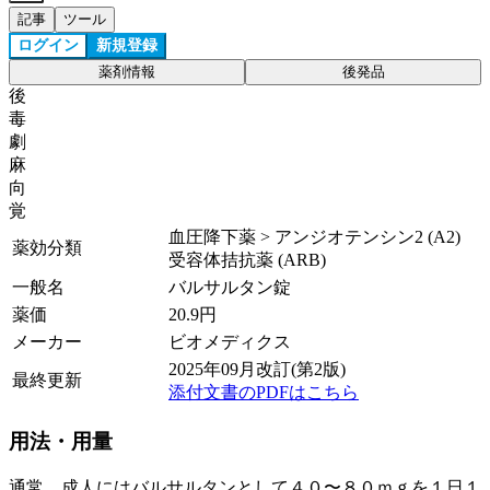
記事
ツール
ログイン
新規登録
薬剤情報
後発品
後
毒
劇
麻
向
覚
血圧降下薬 > アンジオテンシン2 (A2)
薬効分類
受容体拮抗薬 (ARB)
一般名
バルサルタン錠
薬価
20.9
円
メーカー
ビオメディクス
2025年09月改訂(第2版)
最終更新
添付文書のPDFはこちら
用法・用量
通常、成人にはバルサルタンとして４０〜８０ｍｇを１日１