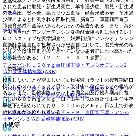
アンジオテンシン変換酵素阻害剤で、妊娠中期〜末期に投与
室温保存。
された患者に胎児・新生児死亡、羊水過少症、胎児・新生児
ホーム
の低血圧、腎不全、高カリウム血症、頭蓋形成不全、羊水過
少症によると推測される四肢拘縮、脳奇形、頭蓋顔面奇形、
肺発育形成不全等があらわれたとの報告がある。また、海外
薬剤情報
で実施されたアンジオテンシン変換酵素阻害剤におけるレト
ロスペクティブな疫学調査で、妊娠初期にアンジオテンシン
変換酵素阻害剤を投与された患者群において、胎児奇形の相
バルサルタン錠１６０ｍｇ「ＢＭＤ」
対リスクは降圧剤が投与されていない患者群に比べ高かった
との報告がある）〔２．２、９．４．１参照〕。
ディオバン錠１６０ｍｇ
血圧降下薬 > アンジオテンシン2
（授乳婦）
(A2) 受容体拮抗薬 (ARB)
授乳しないことが望ましい（動物実験（ラットの授乳期経口
投与）の３ｍｇ／ｋｇ／日で、乳汁中へ移行するとの報告が
バルサルタン錠１６０ｍｇ「ＤＳＥＰ」
血圧降下薬 > アン
ある。また、動物実験（ラットの周産期及び授乳期経口投
ジオテンシン2 (A2) 受容体拮抗薬 (ARB)
与）の６００ｍｇ／ｋｇ／日で出生仔低体重及び出生仔生存
率低下が認められており、２００ｍｇ／ｋｇ／日以上で外表
分化遅延が認められている）。
バルサルタン錠１６０ｍｇ「ＦＦＰ」
血圧降下薬 > アンジ
オテンシン2 (A2) 受容体拮抗薬 (ARB)
小児等