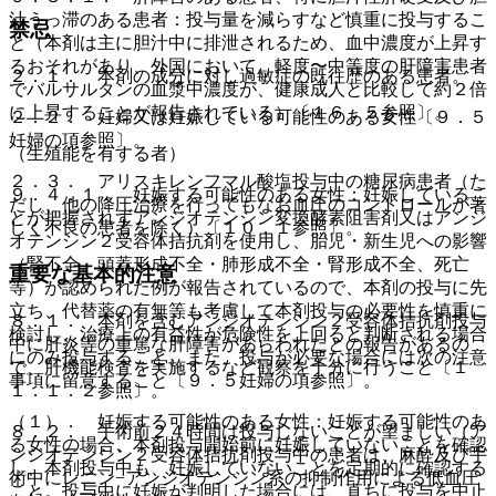
汁うっ滞のある患者：投与量を減らすなど慎重に投与するこ
禁忌
と（本剤は主に胆汁中に排泄されるため、血中濃度が上昇す
るおそれがあり、外国において、軽度〜中等度の肝障害患者
２．１． 本剤の成分に対し過敏症の既往歴のある患者。
でバルサルタンの血漿中濃度が、健康成人と比較して約２倍
に上昇することが報告されている）〔１６．５参照〕。
２．２． 妊婦又は妊娠している可能性のある女性〔９．５
妊婦の項参照〕。
（生殖能を有する者）
２．３． アリスキレンフマル酸塩投与中の糖尿病患者（た
９．４．１． 妊娠する可能性のある女性：妊娠しているこ
だし、他の降圧治療を行ってもなお血圧のコントロールが著
とが把握されずアンジオテンシン変換酵素阻害剤又はアンジ
しく不良の患者を除く）〔１０．１参照〕。
オテンシン２受容体拮抗剤を使用し、胎児・新生児への影響
（腎不全、頭蓋形成不全・肺形成不全・腎形成不全、死亡
重要な基本的注意
等）が認められた例が報告されているので、本剤の投与に先
立ち、代替薬の有無等も考慮して本剤投与の必要性を慎重に
８．１． 本剤を含むアンジオテンシン２受容体拮抗剤投与
検討し、治療上の有益性が危険性を上回ると判断される場合
中に肝炎等の重篤な肝障害があらわれたとの報告があるの
にのみ投与すること。また、投与が必要な場合には次の注意
で、肝機能検査を実施するなど観察を十分に行うこと〔１
事項に留意すること〔９．５妊婦の項参照〕。
１．１．２参照〕。
（１）． 妊娠する可能性のある女性：妊娠する可能性のあ
８．２． 手術前２４時間は投与しないことが望ましい（ア
る女性の場合、本剤投与開始前に妊娠していないことを確認
ンジオテンシン２受容体拮抗剤投与中の患者は、麻酔及び手
し、本剤投与中も、妊娠していないことを定期的に確認する
術中にレニン−アンジオテンシン系の抑制作用による低血圧
こと。投与中に妊娠が判明した場合には、直ちに投与を中止