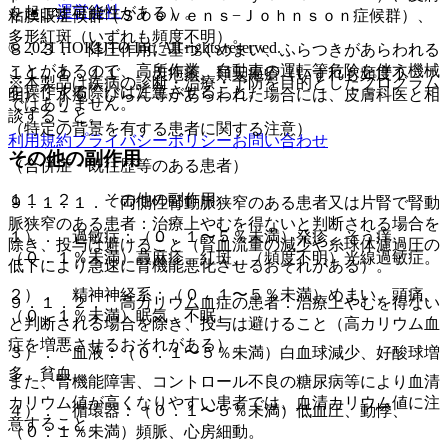
運営会社
を起こす可能性がある）。
粘膜眼症候群（Ｓｔｅｖｅｎｓ−Ｊｏｈｎｓｏｎ症候群）、
多形紅斑（いずれも頻度不明）。
© 2021 HOKUTO Inc. All rights reserved.
８．３． 降圧作用に基づくめまい、ふらつきがあらわれる
ことがあるので、高所作業、自動車の運転等危険を伴う機械
１１．１．１１． 天疱瘡、類天疱瘡（いずれも頻度不
※本製品は疾病の診断・治療・予防を目的としたプログラム
を操作する際には注意させること。
明）：水疱、びらん等があらわれた場合には、皮膚科医と相
ではありません。
談すること。
（特定の背景を有する患者に関する注意）
利用規約
プライバシーポリシー
お問い合わせ
その他の副作用
（合併症・既往歴等のある患者）
１１．２． その他の副作用
９．１．１． 両側性腎動脈狭窄のある患者又は片腎で腎動
脈狭窄のある患者：治療上やむを得ないと判断される場合を
１）． 過敏症：（０．１〜５％未満）発疹、そう痒、
除き、投与は避けること（腎血流量の減少や糸球体濾過圧の
（０．１％未満）蕁麻疹、紅斑、（頻度不明）光線過敏症。
低下により急速に腎機能悪化させるおそれがある）。
２）． 精神神経系：（０．１〜５％未満）めまい、頭痛、
９．１．２． 高カリウム血症の患者：治療上やむを得ない
（０．１％未満）眠気、不眠。
と判断される場合を除き、投与は避けること（高カリウム血
症を増悪させるおそれがある）。
３）． 血液：（０．１〜５％未満）白血球減少、好酸球増
多、貧血。
また、腎機能障害、コントロール不良の糖尿病等により血清
カリウム値が高くなりやすい患者では、血清カリウム値に注
４）． 循環器：（０．１〜５％未満）低血圧、動悸、
意すること。
（０．１％未満）頻脈、心房細動。