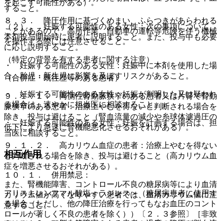
を起こす可能性がある）。
すること。
８．３． 降圧作用に基づくめまい、ふらつきがあらわれる
（２）． 妊娠する可能性のある女性：次の事項について、
ことがあるので、高所作業、自動車の運転等危険を伴う機械
本剤投与開始時に患者に説明すること。また、投与中も必要
を操作する際には注意させること。
に応じ説明すること。
（特定の背景を有する患者に関する注意）
・ 妊娠する可能性のある女性：妊娠中に本剤を使用した場
合、胎児・新生児に影響を及ぼすリスクがあること。
（合併症・既往歴等のある患者）
・ 妊娠する可能性のある女性：妊娠が判明した又は疑われ
９．１．１． 両側性腎動脈狭窄のある患者又は片腎で腎動
る場合は、速やかに担当医に相談すること。
脈狭窄のある患者：治療上やむを得ないと判断される場合を
除き、投与は避けること（腎血流量の減少や糸球体濾過圧の
・ 妊娠する可能性のある女性：妊娠を計画する場合は、担
低下により急速に腎機能悪化させるおそれがある）。
当医に相談すること。
９．１．２． 高カリウム血症の患者：治療上やむを得ない
相互作用
と判断される場合を除き、投与は避けること（高カリウム血
症を増悪させるおそれがある）。
１０．１． 併用禁忌：
また、腎機能障害、コントロール不良の糖尿病等により血清
アリスキレンフマル酸塩＜ラジレス＞（糖尿病患者に使用す
カリウム値が高くなりやすい患者では、血清カリウム値に注
る場合（ただし、他の降圧治療を行ってもなお血圧のコント
意すること。
ロールが著しく不良の患者を除く））〔２．３参照〕［非致