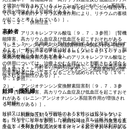
ク増加が報告されている（レニン−アンジオテンシン系阻害
１０）． リチウム［リチウム中毒を起こすことが報告され
作用が増強される可能性がある）］。
ている（本剤のナトリウム排泄作用により、リチウムの蓄積
が起こると考えられている）］。
１０．２． 併用注意：
高齢者
１）． アリスキレンフマル酸塩〔９．７．３参照〕［腎機
能障害、高カリウム血症及び低血圧を起こすおそれがある
９．８．１． 低用量から投与を開始するなど慎重に投与す
（レニン−アンジオテンシン系阻害作用が増強される可能性
ること（一般に過度の降圧は好ましくないとされており、脳
がある）。なお、ｅＧＦＲが６０ｍＬ／ｍｉｎ／１．７３u
梗塞等が起こるおそれがある）。
未満の腎機能障害のある患者へのアリスキレンフマル酸塩と
の併用については、治療上やむを得ないと判断される場合を
９．８．２． 高齢者の薬物動態試験で、本剤の血漿中濃度
除き避けること（レニン−アンジオテンシン系阻害作用が増
が非高齢者に比べて高くなることが認められている〔１６．
強される可能性がある）］。
６．１参照〕。
２）． アンジオテンシン変換酵素阻害剤〔９．７．３参
妊婦・授乳婦
照〕［腎機能障害、高カリウム血症及び低血圧を起こすおそ
れがある（レニン−アンジオテンシン系阻害作用が増強され
（妊婦）
る可能性がある）］。
妊婦又は妊娠している可能性のある女性には投与しないこ
３）． 利尿降圧剤（フロセミド、トリクロルメチアジド
と。投与中に妊娠が判明した場合には、直ちに投与を中止す
等）〔１１．１．５参照〕［初回投与後、一過性の急激な血
ること（本剤を含むアンジオテンシン２受容体拮抗剤並びに
圧低下＜失神及び意識消失等を伴う＞を起こすおそれがある