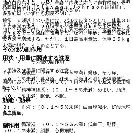
ｐｉｄｅｒｍａｌ Ｎｅｃｒｏｌｙｓｉｓ：ＴＥＮ）、皮膚
回経口投与する。なお、年齢、症状に応じて適宜増減する
粘膜眼症候群（Ｓｔｅｖｅｎｓ−Ｊｏｈｎｓｏｎ症候群）、
が、１日１６０ｍｇまで増量できる。
多形紅斑（いずれも頻度不明）。
通常、６歳以上の小児には、バルサルタンとして、体重３５
１１．１．１１． 天疱瘡、類天疱瘡（いずれも頻度不
ｋｇ未満の場合、２０ｍｇを、体重３５ｋｇ以上の場合、４
明）：水疱、びらん等があらわれた場合には、皮膚科医と相
０ｍｇを１日１回経口投与する。なお、年齢、体重、症状に
談すること。
より適宜増減する。ただし、１日最高用量は、体重３５ｋｇ
未満の場合、４０ｍｇとする。
その他の副作用
用法・用量に関連する注意
１１．２． その他の副作用
（用法及び用量に関連する注意）
１）． 過敏症：（０．１〜５％未満）発疹、そう痒、
（０．１％未満）蕁麻疹、紅斑、（頻度不明）光線過敏症。
国内においては小児に対して、１日８０ｍｇを超える使用経
験がない。
２）． 精神神経系：（０．１〜５％未満）めまい、頭痛、
（０．１％未満）眠気、不眠。
効能・効果
３）． 血液：（０．１〜５％未満）白血球減少、好酸球増
高血圧症。
多、貧血。
４）． 循環器：（０．１〜５％未満）低血圧、動悸、
副作用
（０．１％未満）頻脈、心房細動。