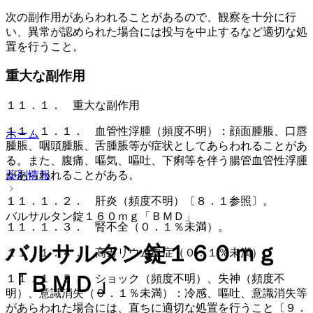
次の副作用があらわれることがあるので、観察を十分に行
い、異常が認められた場合には投与を中止するなど適切な処
置を行うこと。
重大な副作用
１１．１． 重大な副作用
１１．１．１． 血管性浮腫（頻度不明）：顔面腫脹、口唇
ホーム
腫脹、咽頭腫脹、舌腫脹等が症状としてあらわれることがあ
る。また、腹痛、嘔気、嘔吐、下痢等を伴う腸管血管性浮腫
薬剤情報
があらわれることがある。
１１．１．２． 肝炎（頻度不明）〔８．１参照〕。
バルサルタン錠１６０ｍｇ「ＢＭＤ」
１１．１．３． 腎不全（０．１％未満）。
バルサルタン錠１６０ｍｇ
１１．１．４． 高カリウム血症（０．１％未満）。
「ＢＭＤ」
１１．１．５． ショック（頻度不明）、失神（頻度不
明）、意識消失（０．１％未満）：冷感、嘔吐、意識消失等
があらわれた場合には、直ちに適切な処置を行うこと〔９．