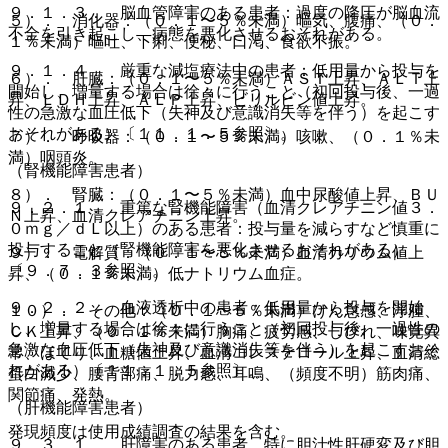
９．１．３． 脳血管障害のある患者：過度の降圧が脳血流
５）． 消化器：（０．１〜５％未満）嘔気、腹痛、（０．
不全を引き起こし、病態を悪化させるおそれがある。
１％未満）嘔吐、下痢、便秘、口渇、食欲不振。
９．１．４． 厳重な減塩療法中の患者：低用量から投与を
６）． 肝臓：（０．１〜５％未満）ＡＳＴ上昇、ＡＬＴ上
開始し、増量する場合は徐々に行うこと（初回投与後、一過
昇、ＬＤＨ上昇、ＡＬＰ上昇、ビリルビン値上昇。
性の急激な血圧低下（失神及び意識消失等を伴う）を起こす
おそれがある）〔１１．１．５参照〕。
７）． 呼吸器：（０．１〜５％未満）咳嗽、（０．１％未
満）咽頭炎。
（腎機能障害患者）
８）． 腎臓：（０．１〜５％未満）血中尿酸値上昇、ＢＵ
９．２．１． 重篤な腎機能障害（血清クレアチニン値３．
Ｎ上昇、血清クレアチニン上昇。
０ｍｇ／ｄＬ以上）のある患者：投与量を減らすなど慎重に
投与すること（腎機能障害を悪化させるおそれがある）
９）． 電解質：（０．１〜５％未満）血清カリウム値上
〔９．７．３参照〕。
昇、（０．１％未満）低ナトリウム血症。
９．２．２． 血液透析中の患者：低用量から投与を開始
１０）． その他：（０．１〜５％未満）けん怠感、浮腫、
し、増量する場合は徐々に行うこと（初回投与後、一過性の
ＣＫ上昇、（０．１％未満）胸痛、疲労感、しびれ、味覚異
急激な血圧低下（失神及び意識消失等を伴う）を起こすおそ
常、ほてり、血糖値上昇、血清コレステロール上昇、血清総
れがある）〔１１．１．５参照〕。
蛋白減少、腰背部痛、脱力感、耳鳴、（頻度不明）筋肉痛、
関節痛、発熱。
（肝機能障害患者）
発現頻度は使用成績調査の結果を含む。
９．３．１． 肝障害のある患者、特に胆汁性肝硬変及び胆