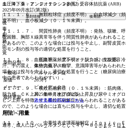
血圧降下薬 > アンジオテンシン2 (A2) 受容体拮抗薬 (ARB)
１．４、９．２．２、１０．２参照〕。
2025年09月改訂(第2版)
１１．１．６． 無顆粒球症（頻度不明）、白血球減少（頻
薬剤情報
後発品
度不明）、血小板減少（０．１％未満）。
後
毒
１１．１．７． 間質性肺炎（頻度不明）：発熱、咳嗽、呼
劇
吸困難、胸部Ｘ線異常等を伴う間質性肺炎があらわれること
麻
があるので、このような場合には投与を中止し、副腎皮質ホ
向
ルモン剤の投与等の適切な処置を行うこと。
覚
血圧降下薬 > アンジオテンシン2 (A2) 受容
１１．１．８． 低血糖（頻度不明）：脱力感、空腹感、冷
薬効分類
体拮抗薬 (ARB)
汗、手の震え、集中力低下、痙攣、意識障害等があらわれた
場合には投与を中止し、適切な処置を行うこと（糖尿病治療
一般名
バルサルタン錠
中の患者であらわれやすい）。
薬価
20.9
円
メーカー
ビオメディクス
１１．１．９． 横紋筋融解症（０．１％未満）：筋肉痛、
2025年09月改訂(第2版)
脱力感、ＣＫ上昇、血中ミオグロビン上昇及び尿中ミオグロ
最終更新
添付文書のPDFはこちら
ビン上昇を特徴とする横紋筋融解症があらわれることがある
ので、このような場合には直ちに投与を中止し、適切な処置
を行うこと。
用法・用量
１１．１．１０． 中毒性表皮壊死融解症（Ｔｏｘｉｃ Ｅ
通常、成人にはバルサルタンとして４０〜８０ｍｇを１日１