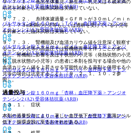
バルサルタン錠１６０ｍｇ「ＪＧ」
血圧降下薬 > アンジオ
９．７．１． 低出生体重児、新生児、乳児又は６歳未満の
テンシン2 (A2) 受容体拮抗薬 (ARB)
幼児を対象とした臨床試験は実施していない。
９．７．２． 糸球体濾過量＜ＧＦＲ＞が３０ｍＬ／ｍｉｎ
バルサルタン錠１６０ｍｇ「ＴＣＫ」
血圧降下薬 > アンジ
／１．７３u未満の小児等もしくは透析を受けている小児等
オテンシン2 (A2) 受容体拮抗薬 (ARB)
を対象とした臨床試験は実施していない。
９．７．３． 腎機能及び血清カリウム値を注意深く観察す
バルサルタン錠１６０ｍｇ「アメル」
血圧降下薬 > アンジ
ること（小児等の高血圧では腎機能異常を伴うことが多い。
オテンシン2 (A2) 受容体拮抗薬 (ARB)
特に、腎機能に影響を及ぼす状態の小児等（発熱状態の小児
等、脱水状態の小児等）の患者に本剤を投与する場合や他の
血清カリウム値を上昇させる可能性がある薬剤と併用する小
バルサルタン錠１６０ｍｇ「オーハラ」
血圧降下薬 > アン
児等の場合は注意すること）〔９．２．１、１０．２参
ジオテンシン2 (A2) 受容体拮抗薬 (ARB)
照〕。
過量投与
バルサルタン錠１６０ｍｇ「杏林」
血圧降下薬 > アンジオ
テンシン2 (A2) 受容体拮抗薬 (ARB)
１３．１． 症状
本剤の過量投与により、著しい血圧低下が生じ、意識レベル
バルサルタン錠１６０ｍｇ「ケミファ」
血圧降下薬 > アン
低下、循環虚脱に至るおそれがある。
ジオテンシン2 (A2) 受容体拮抗薬 (ARB)
１３．２． 処置