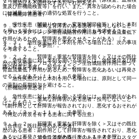
と（感染症を不顕性化するおそれがある）。
査及び肝機能検査等）を行い、また、異常が認められた場合
には減量、休薬等の適切な処置を行うこと。
（腎機能障害患者）
・ 慢性疾患（関節リウマチ、変形性関節症等）に対し本剤
９．２．１． 重篤な腎障害のある患者：投与しないこと
を用いる場合には、薬物療法以外の療法も考慮すること。
（プロスタグランジン生合成阻害作用に基づく腎血流量低下
作用があるため、腎障害を悪化させることがある）〔２．
８．３． 急性疾患に対し本剤を用いる場合には、次の事項
４、１１．１．６参照〕。
を考慮すること。
９．２．２． 腎障害＜重篤な腎障害を除く＞又はその既往
・ 急性疾患に対し本剤を用いる場合には、急性炎症及び疼
歴のある患者：プロスタグランジン生合成阻害作用に基づく
痛の程度を考慮し、投与すること。
腎血流量低下作用があるため、腎障害を悪化あるいは再発さ
せることがある〔１１．１．６参照〕。
・ 急性疾患に対し本剤を用いる場合には、原則として同一
の薬剤の長期投与を避けること。
（肝機能障害患者）
・ 急性疾患に対し本剤を用いる場合には、原因療法があれ
９．３．１． 重篤な肝障害のある患者：投与しないこと
ばこれを行うこと。
（副作用として肝障害が報告されており、悪化するおそれが
ある）〔２．３、１１．１．７参照〕。
（特定の背景を有する患者に関する注意）
９．３．２． 肝障害＜重篤な肝障害を除く＞又はその既往
（合併症・既往歴等のある患者）
歴のある患者：副作用として肝障害が報告されており、悪化
あるいは再発させることがある〔１１．１．７参照〕。
９．１．１． 消化性潰瘍の既往歴のある患者：プロスタグ