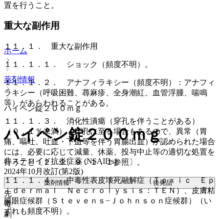
置を行うこと。
重大な副作用
１１．１． 重大な副作用
ホーム
１１．１．１． ショック（頻度不明）。
薬剤情報
１１．１．２． アナフィラキシー（頻度不明）：アナフィ
ラキシー（呼吸困難、蕁麻疹、全身潮紅、血管浮腫、喘鳴
等）があらわれることがある。
ハイペン錠２００ｍｇ
１１．１．３． 消化性潰瘍（穿孔を伴うことがある）
ハイペン錠２００ｍｇ
（０．１％未満）：穿孔に至る場合もあるので、異常（胃
痛、嘔吐、吐血・下血等を伴う胃腸出血）が認められた場合
には、必要に応じて減量、休薬、投与中止等の適切な処置を
非ステロイド抗炎症薬 (NSAIDs)
行うこと〔２．１、９．１．１参照〕。
2024年10月改訂(第2版)
１１．１．４． 中毒性表皮壊死融解症（Ｔｏｘｉｃ Ｅｐ
薬剤情報
後発品
ｉｄｅｒｍａｌ Ｎｅｃｒｏｌｙｓｉｓ：ＴＥＮ）、皮膚粘
先
膜眼症候群（Ｓｔｅｖｅｎｓ−Ｊｏｈｎｓｏｎ症候群）（い
毒
ずれも頻度不明）。
劇