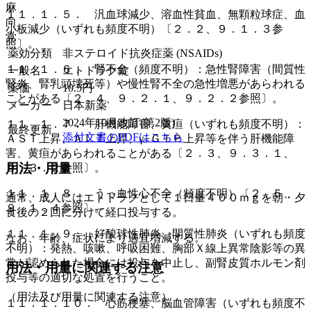
麻
１１．１．５． 汎血球減少、溶血性貧血、無顆粒球症、血
向
小板減少（いずれも頻度不明）〔２．２、９．１．３参
覚
照〕。
薬効分類
非ステロイド抗炎症薬 (NSAIDs)
１１．１．６． 腎不全（頻度不明）：急性腎障害（間質性
一般名
エトドラク錠
腎炎、腎乳頭壊死等）や慢性腎不全の急性増悪があらわれる
薬価
10.5
円
ことがある〔２．４、９．２．１、９．２．２参照〕。
メーカー
日本新薬
2024年10月改訂(第2版)
１１．１．７． 肝機能障害、黄疸（いずれも頻度不明）：
最終更新
添付文書のPDFはこちら
ＡＳＴ上昇、ＡＬＴ上昇、γ−ＧＴＰ上昇等を伴う肝機能障
害、黄疸があらわれることがある〔２．３、９．３．１、
用法・用量
９．３．２参照〕。
１１．１．８． うっ血性心不全（頻度不明）〔２．５、
通常、成人にはエトドラクとして１日量４００ｍｇを朝・夕
９．１．４参照〕。
食後の２回に分けて経口投与する。
１１．１．９． 好酸球性肺炎、間質性肺炎（いずれも頻度
なお、年齢、症状により適宜増減する。
不明）：発熱、咳嗽、呼吸困難、胸部Ｘ線上異常陰影等の異
常が認められた場合には投与を中止し、副腎皮質ホルモン剤
用法・用量に関連する注意
投与等の適切な処置を行うこと。
（用法及び用量に関連する注意）
１１．１．１０． 心筋梗塞、脳血管障害（いずれも頻度不