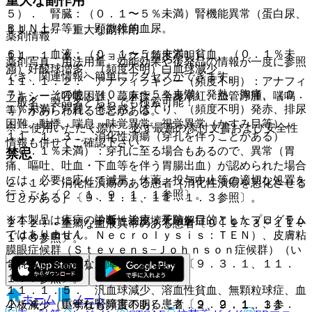
重大な副作用
５）． 腎臓：（０．１〜５％未満）腎機能異常（蛋白尿、
ＢＵＮ上昇等）、顕微鏡的血尿。
１１．１． 重大な副作用
薬剤情報
６）． 血液：（０．１〜５％未満）貧血、（０．１％未
１１．１．１． ショック（頻度不明）。
薬剤写真、用法用量、効能効果や後発品の情報が一度に参照
満）好酸球増多、（頻度不明）白血球減少。
でき、関連情報へ簡単にアクセスができます。
１１．１．２． アナフィラキシー（頻度不明）：アナフィ
７）． その他：（０．１〜５％未満）発熱、胸痛、（０．
ラキシー（呼吸困難、蕁麻疹、全身潮紅、血管浮腫、喘鳴
一般名、製品名どちらでも検索可能！
１％未満）浮腫、倦怠感、ほてり、（頻度不明）発赤、排尿
等）があらわれることがある。
困難、動悸、喘息、味覚異常、視覚異常（かすみ目等）。
※ ご使用いただく際に、必ず最新の添付文書および安全性
１１．１．３． 消化性潰瘍（穿孔を伴うことがある）
情報も併せてご確認下さい。
（０．１％未満）：穿孔に至る場合もあるので、異常（胃
禁忌
痛、嘔吐、吐血・下血等を伴う胃腸出血）が認められた場合
には、必要に応じて減量、休薬、投与中止等の適切な処置を
２．１． 消化性潰瘍のある患者［消化性潰瘍を悪化させる
行うこと〔２．１、９．１．１参照〕。
ことがある］〔９．１．１、１１．１．３参照〕。
※本製品は疾病の診断・治療・予防を目的としたプログラム
１１．１．４． 中毒性表皮壊死融解症（Ｔｏｘｉｃ Ｅｐ
２．２． 重篤な血液異常のある患者〔９．１．３、１１．
ではありません。
ｉｄｅｒｍａｌ Ｎｅｃｒｏｌｙｓｉｓ：ＴＥＮ）、皮膚粘
１．５参照〕。
膜眼症候群（Ｓｔｅｖｅｎｓ−Ｊｏｈｎｓｏｎ症候群）（い
２．３． 重篤な肝障害のある患者〔９．３．１、１１．
ずれも頻度不明）。
１．７参照〕。
１１．１．５． 汎血球減少、溶血性貧血、無顆粒球症、血
ホーム
ノート
２．４． 重篤な腎障害のある患者〔９．２．１、１１．
小板減少（いずれも頻度不明）〔２．２、９．１．３参