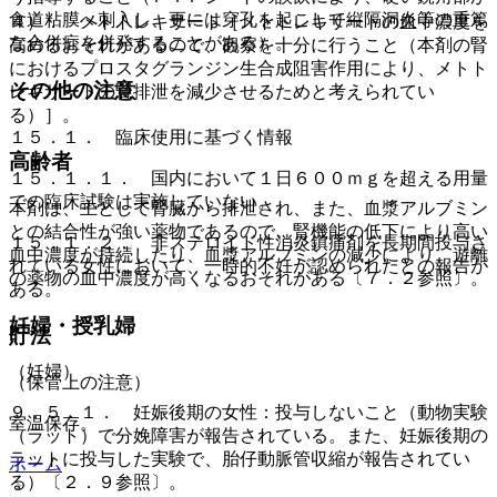
食道粘膜へ刺入し、更には穿孔を起こして縦隔洞炎等の重篤
４）． メトトレキサート［メトトレキサートの血中濃度を
な合併症を併発することがある）。
高めるおそれがあるので、観察を十分に行うこと（本剤の腎
におけるプロスタグランジン生合成阻害作用により、メトト
その他の注意
レキサートの腎排泄を減少させるためと考えられてい
る）］。
１５．１． 臨床使用に基づく情報
高齢者
１５．１．１． 国内において１日６００ｍｇを超える用量
での臨床試験は実施していない。
本剤は、主として腎臓から排泄され、また、血漿アルブミン
との結合性が強い薬物であるので、腎機能の低下により高い
１５．１．２． 非ステロイド性消炎鎮痛剤を長期間投与さ
血中濃度が持続したり、血漿アルブミンの減少により、遊離
れている女性において、一時的不妊が認められたとの報告が
の薬物の血中濃度が高くなるおそれがある〔７．２参照〕。
ある。
妊婦・授乳婦
貯法
（妊婦）
（保管上の注意）
９．５．１． 妊娠後期の女性：投与しないこと（動物実験
室温保存。
（ラット）で分娩障害が報告されている。また、妊娠後期の
ラットに投与した実験で、胎仔動脈管収縮が報告されてい
ホーム
る）〔２．９参照〕。