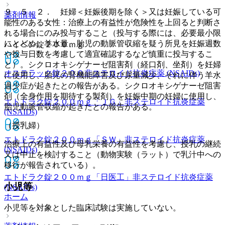
９．５．２． 妊婦＜妊娠後期を除く＞又は妊娠している可
薬剤情報
能性のある女性：治療上の有益性が危険性を上回ると判断さ
れる場合にのみ投与すること（投与する際には、必要最小限
にとどめ、羊水量、胎児の動脈管収縮を疑う所見を妊娠週数
ハイペン錠２００ｍｇ
や投与日数を考慮して適宜確認するなど慎重に投与するこ
と）。シクロオキシゲナーゼ阻害剤（経口剤、坐剤）を妊婦
オステラック錠２００
非ステロイド抗炎症薬 (NSAIDs)
に使用し、胎児の腎機能障害及び尿量減少、それに伴う羊水
過少症が起きたとの報告がある。シクロオキシゲナーゼ阻害
剤（全身作用を期待する製剤）を妊娠中期の妊婦に使用し、
エトドラク錠２００ｍｇ「ＪＧ」
非ステロイド抗炎症薬
胎児動脈管収縮が起きたとの報告がある。
(NSAIDs)
（授乳婦）
エトドラク錠２００ｍｇ「ＳＷ」
非ステロイド抗炎症薬
治療上の有益性及び母乳栄養の有益性を考慮し、授乳の継続
(NSAIDs)
又は中止を検討すること（動物実験（ラット）で乳汁中への
移行が報告されている）。
エトドラク錠２００ｍｇ「日医工」
非ステロイド抗炎症薬
小児等
(NSAIDs)
ホーム
小児等を対象とした臨床試験は実施していない。