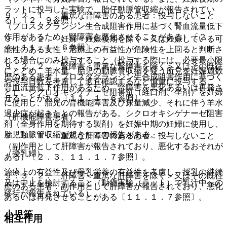
ラットに投与した実験で、胎仔動脈管収縮が報告されてい
９．２．１． 重篤な腎障害のある患者：投与しないこと
る）〔２．９参照〕。
（プロスタグランジン生合成阻害作用に基づく腎血流量低下
作用があるため、腎障害を悪化させることがある）〔２．
９．５．２． 妊婦＜妊娠後期を除く＞又は妊娠している可
４、１１．１．６参照〕。
能性のある女性：治療上の有益性が危険性を上回ると判断さ
れる場合にのみ投与すること（投与する際には、必要最小限
９．２．２． 腎障害＜重篤な腎障害を除く＞又はその既往
にとどめ、羊水量、胎児の動脈管収縮を疑う所見を妊娠週数
歴のある患者：プロスタグランジン生合成阻害作用に基づく
や投与日数を考慮して適宜確認するなど慎重に投与するこ
腎血流量低下作用があるため、腎障害を悪化あるいは再発さ
と）。シクロオキシゲナーゼ阻害剤（経口剤、坐剤）を妊婦
せることがある〔１１．１．６参照〕。
に使用し、胎児の腎機能障害及び尿量減少、それに伴う羊水
過少症が起きたとの報告がある。シクロオキシゲナーゼ阻害
（肝機能障害患者）
剤（全身作用を期待する製剤）を妊娠中期の妊婦に使用し、
胎児動脈管収縮が起きたとの報告がある。
９．３．１． 重篤な肝障害のある患者：投与しないこと
（副作用として肝障害が報告されており、悪化するおそれが
（授乳婦）
ある）〔２．３、１１．１．７参照〕。
治療上の有益性及び母乳栄養の有益性を考慮し、授乳の継続
９．３．２． 肝障害＜重篤な肝障害を除く＞又はその既往
又は中止を検討すること（動物実験（ラット）で乳汁中への
歴のある患者：副作用として肝障害が報告されており、悪化
移行が報告されている）。
あるいは再発させることがある〔１１．１．７参照〕。
小児等
相互作用