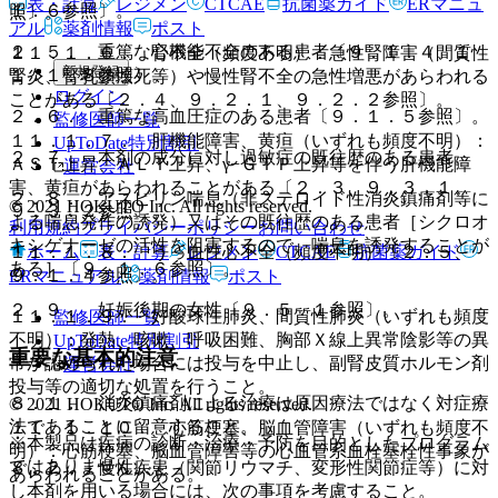
表・計算
レジメン
CTCAE
抗菌薬ガイド
ERマニュ
１．６参照〕。
照〕。
アル
薬剤情報
ポスト
２．５． 重篤な心機能不全のある患者〔９．１．４、１
１１．１．６． 腎不全（頻度不明）：急性腎障害（間質性
新規登録
１．１．８参照〕。
腎炎、腎乳頭壊死等）や慢性腎不全の急性増悪があらわれる
ログイン
ことがある〔２．４、９．２．１、９．２．２参照〕。
２．６． 重篤な高血圧症のある患者〔９．１．５参照〕。
監修医師一覧
１１．１．７． 肝機能障害、黄疸（いずれも頻度不明）：
UpToDate特別割引
２．７． 本剤の成分に対し過敏症の既往歴のある患者。
ＡＳＴ上昇、ＡＬＴ上昇、γ−ＧＴＰ上昇等を伴う肝機能障
運営会社
害、黄疸があらわれることがある〔２．３、９．３．１、
２．８． アスピリン喘息（非ステロイド性消炎鎮痛剤等に
© 2021 HOKUTO Inc. All rights reserved.
９．３．２参照〕。
よる喘息発作の誘発）又はその既往歴のある患者［シクロオ
利用規約
プライバシーポリシー
お問い合わせ
キシゲナーゼの活性を阻害するので、喘息を誘発することが
ホーム
表・計算
レジメン
CTCAE
抗菌薬ガイド
１１．１．８． うっ血性心不全（頻度不明）〔２．５、
ある］〔９．１．６参照〕。
９．１．４参照〕。
ERマニュアル
薬剤情報
ポスト
２．９． 妊娠後期の女性〔９．５．１参照〕。
１１．１．９． 好酸球性肺炎、間質性肺炎（いずれも頻度
監修医師一覧
不明）：発熱、咳嗽、呼吸困難、胸部Ｘ線上異常陰影等の異
UpToDate特別割引
重要な基本的注意
常が認められた場合には投与を中止し、副腎皮質ホルモン剤
運営会社
投与等の適切な処置を行うこと。
８．１． 消炎鎮痛剤による治療は原因療法ではなく対症療
© 2021 HOKUTO Inc. All rights reserved.
法であることに留意すること。
１１．１．１０． 心筋梗塞、脳血管障害（いずれも頻度不
※本製品は疾病の診断・治療・予防を目的としたプログラム
明）：心筋梗塞、脳血管障害等の心血管系血栓塞栓性事象が
ではありません。
８．２． 慢性疾患（関節リウマチ、変形性関節症等）に対
あらわれることがある。
し本剤を用いる場合には、次の事項を考慮すること。