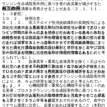
ランジン生合成阻害作用に基づき胃の血流量が減少するた
相互作用
め、消化性潰瘍を再発させることがある〔２．１、１１．
１．３参照〕。
１０．２． 併用注意：
９．１．２． 非ステロイド性消炎鎮痛剤の長期投与による
１）． クマリン系抗凝血剤（ワルファリン等）［プロトロ
消化性潰瘍のある患者で、本剤の長期投与が必要であり、か
ンビン時間の延長＜出血を伴うことがある＞があらわれたと
つミソプロストールによる治療が行われている患者：本剤を
の報告があり、抗凝血作用を増強することがあるので、必要
継続投与する場合には、十分経過を観察し、慎重に投与する
があれば減量すること（本剤のヒトでの蛋白結合率は、９
こと（ミソプロストールは非ステロイド性消炎鎮痛剤により
９％と高く、蛋白結合率の高い薬剤と併用すると血中に活性
生じた消化性潰瘍を効能又は効果としているが、ミソプロス
型の併用薬が増加し、その薬剤の作用が増強されるためと考
トールによる治療に抵抗性を示す消化性潰瘍もある）。
えられている）］。
９．１．３． 血液異常＜重篤な血液異常を除く＞又はその
２）． チアジド系利尿降圧剤（ヒドロフルメチアジド、ヒ
既往歴のある患者：白血球・赤血球・血小板減少が報告され
ドロクロロチアジド等）［利尿降圧作用を減弱するおそれが
ているため、血液の異常を悪化あるいは再発させることがあ
ある（本剤の腎におけるプロスタグランジン生合成阻害作用
る〔２．２、１１．１．５参照〕。
により、水、Ｎａの排泄を減少させるためと考えられてい
９．１．４． 心機能障害＜重篤な心機能不全を除く＞のあ
る）］。
る患者：プロスタグランジン生合成阻害作用に基づくＮａ・
３）． リチウム製剤（炭酸リチウム）［血中リチウム濃度
水分貯留傾向があるため、心機能障害を悪化させることがあ
を上昇させリチウム中毒を起こすおそれがあるので、血中の
る〔２．５、１１．１．８参照〕。
リチウム濃度に注意し、必要があれば減量すること（本剤の