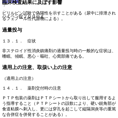
薬剤情報
臨床検査結果に及ぼす影響
ビリルビン試験で偽陽性を示すことがある（尿中に排泄され
ハイペン錠２００ｍｇ
るフェノール性代謝物による）。
過量投与
１３．１． 症状
非ステロイド性消炎鎮痛剤の過量投与時の一般的な症状は、
嗜眠、傾眠、悪心・嘔吐、心窩部痛である。
適用上の注意、取扱い上の注意
（適用上の注意）
１４．１． 薬剤交付時の注意
ＰＴＰ包装の薬剤はＰＴＰシートから取り出して服用するよ
う指導すること（ＰＴＰシートの誤飲により、硬い鋭角部が
食道粘膜へ刺入し、更には穿孔を起こして縦隔洞炎等の重篤
な合併症を併発することがある）。