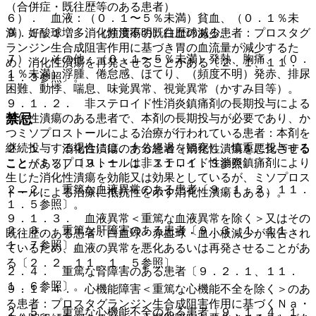
（合併症・既往歴等のある患者）
６）． 血液：（０．１〜５％未満）貧血、（０．１％未
９．１．１． 消化性潰瘍の既往歴のある患者：プロスタグ
満）好酸球増多、（頻度不明）白血球減少。
ランジン生合成阻害作用に基づき胃の血流量が減少するた
７）． その他：（０．１〜５％未満）発熱、胸痛、（０．
め、消化性潰瘍を再発させることがある〔２．１、１１．
１％未満）浮腫、倦怠感、ほてり、（頻度不明）発赤、排尿
１．３参照〕。
困難、動悸、喘息、味覚異常、視覚異常（かすみ目等）。
９．１．２． 非ステロイド性消炎鎮痛剤の長期投与による
禁忌
消化性潰瘍のある患者で、本剤の長期投与が必要であり、か
つミソプロストールによる治療が行われている患者：本剤を
継続投与する場合には、十分経過を観察し、慎重に投与する
２．１． 消化性潰瘍のある患者［消化性潰瘍を悪化させる
こと（ミソプロストールは非ステロイド性消炎鎮痛剤により
ことがある］〔９．１．１、１１．１．３参照〕。
生じた消化性潰瘍を効能又は効果としているが、ミソプロス
２．２． 重篤な血液異常のある患者〔９．１．３、１１．
トールによる治療に抵抗性を示す消化性潰瘍もある）。
１．５参照〕。
９．１．３． 血液異常＜重篤な血液異常を除く＞又はその
２．３． 重篤な肝障害のある患者〔９．３．１、１１．
既往歴のある患者：白血球・赤血球・血小板減少が報告され
１．７参照〕。
ているため、血液の異常を悪化あるいは再発させることがあ
る〔２．２、１１．１．５参照〕。
２．４． 重篤な腎障害のある患者〔９．２．１、１１．
１．６参照〕。
９．１．４． 心機能障害＜重篤な心機能不全を除く＞のあ
る患者：プロスタグランジン生合成阻害作用に基づくＮａ・
２．５． 重篤な心機能不全のある患者〔９．１．４、１