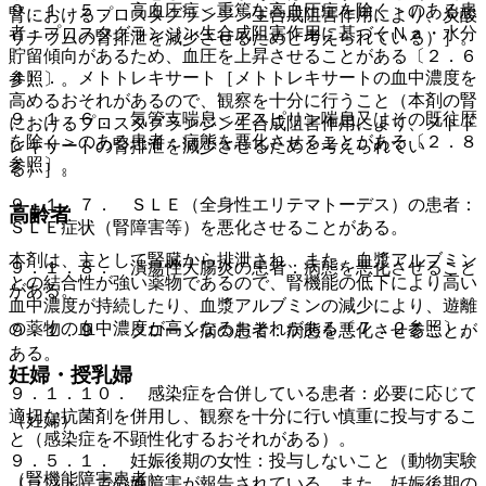
９．１．５． 高血圧症＜重篤な高血圧症を除く＞のある患
腎におけるプロスタグランジン生合成阻害作用により、炭酸
者：プロスタグランジン生合成阻害作用に基づくＮａ・水分
リチウムの腎排泄を減少させるためと考えられている）］。
貯留傾向があるため、血圧を上昇させることがある〔２．６
４）． メトトレキサート［メトトレキサートの血中濃度を
参照〕。
高めるおそれがあるので、観察を十分に行うこと（本剤の腎
９．１．６． 気管支喘息＜アスピリン喘息又はその既往歴
におけるプロスタグランジン生合成阻害作用により、メトト
を除く＞のある患者：病態を悪化させることがある〔２．８
レキサートの腎排泄を減少させるためと考えられてい
参照〕。
る）］。
９．１．７． ＳＬＥ（全身性エリテマトーデス）の患者：
高齢者
ＳＬＥ症状（腎障害等）を悪化させることがある。
本剤は、主として腎臓から排泄され、また、血漿アルブミン
９．１．８． 潰瘍性大腸炎の患者：病態を悪化させること
との結合性が強い薬物であるので、腎機能の低下により高い
がある。
血中濃度が持続したり、血漿アルブミンの減少により、遊離
の薬物の血中濃度が高くなるおそれがある〔７．２参照〕。
９．１．９． クローン病の患者：病態を悪化させることが
ある。
妊婦・授乳婦
９．１．１０． 感染症を合併している患者：必要に応じて
適切な抗菌剤を併用し、観察を十分に行い慎重に投与するこ
（妊婦）
と（感染症を不顕性化するおそれがある）。
９．５．１． 妊娠後期の女性：投与しないこと（動物実験
（腎機能障害患者）
（ラット）で分娩障害が報告されている。また、妊娠後期の