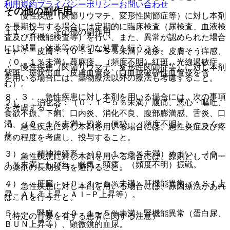
利用規約
プライバシーポリシー
お問い合わせ
その他の副作用
・ 慢性疾患（関節リウマチ、変形性関節症等）に対し本剤
を長期投与する場合には定期的に臨床検査（尿検査、血液検
１１．２． その他の副作用
査及び肝機能検査等）を行い、また、異常が認められた場合
には減量、休薬等の適切な処置を行うこと。
１）． 皮膚：（０．１〜５％未満）発疹、皮膚そう痒感、
（０．１％未満）蕁麻疹、（頻度不明）紅斑、光線過敏症、
・ 慢性疾患（関節リウマチ、変形性関節症等）に対し本剤
紫斑、斑状出血、皮膚血管炎（白血球破砕性血管炎を含
を用いる場合には、薬物療法以外の療法も考慮すること。
む）。
８．３． 急性疾患に対し本剤を用いる場合には、次の事項
２）． 消化器：（０．１〜５％未満）腹痛、悪心・嘔吐、
を考慮すること。
食欲不振、下痢、口内炎、消化不良、腹部膨満感、舌炎、口
渇、（０．１％未満）胃炎、便秘、（頻度不明）しゃっく
・ 急性疾患に対し本剤を用いる場合には、急性炎症及び疼
り。
痛の程度を考慮し、投与すること。
３）． 精神神経系：（０．１〜５％未満）めまい、（０．
・ 急性疾患に対し本剤を用いる場合には、原則として同一
１％未満）しびれ、眠気、頭痛、（頻度不明）振戦。
の薬剤の長期投与を避けること。
４）． 肝臓：（０．１〜５％未満）肝機能異常（ＡＳＴ上
・ 急性疾患に対し本剤を用いる場合には、原因療法があれ
昇、ＡＬＴ上昇、Ａｌ−Ｐ上昇等）。
ばこれを行うこと。
５）． 腎臓：（０．１〜５％未満）腎機能異常（蛋白尿、
（特定の背景を有する患者に関する注意）
ＢＵＮ上昇等）、顕微鏡的血尿。