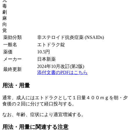
毒
劇
麻
向
覚
薬効分類
非ステロイド抗炎症薬 (NSAIDs)
一般名
エトドラク錠
薬価
10.5
円
メーカー
日本新薬
2024年10月改訂(第2版)
最終更新
添付文書のPDFはこちら
用法・用量
通常、成人にはエトドラクとして１日量４００ｍｇを朝・夕
食後の２回に分けて経口投与する。
なお、年齢、症状により適宜増減する。
用法・用量に関連する注意