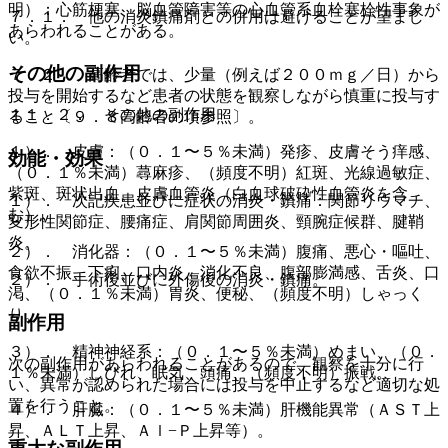
明）：心筋梗塞、脳血管障害等の心血管系血栓塞栓性事象が
７．１． 他の消炎鎮痛剤との併用は避けることが望まし
あらわれることがある。
い。
その他の副作用
７．２． 高齢者では、少量（例えば２００ｍｇ／日）から
投与を開始するなど患者の状態を観察しながら慎重に投与す
１１．２． その他の副作用
ること〔９．８高齢者の項参照〕。
１）． 皮膚：（０．１〜５％未満）発疹、皮膚そう痒感、
効能・効果
（０．１％未満）蕁麻疹、（頻度不明）紅斑、光線過敏症、
紫斑、斑状出血、皮膚血管炎（白血球破砕性血管炎を含
１）． 次記疾患並びに症状の消炎・鎮痛：関節リウマチ、
む）。
変形性関節症、腰痛症、肩関節周囲炎、頸腕症候群、腱鞘
炎。
２）． 消化器：（０．１〜５％未満）腹痛、悪心・嘔吐、
食欲不振、下痢、口内炎、消化不良、腹部膨満感、舌炎、口
２）． 手術後並びに外傷後の消炎・鎮痛。
渇、（０．１％未満）胃炎、便秘、（頻度不明）しゃっく
り。
副作用
３）． 精神神経系：（０．１〜５％未満）めまい、（０．
次の副作用があらわれることがあるので、観察を十分に行
１％未満）しびれ、眠気、頭痛、（頻度不明）振戦。
い、異常が認められた場合には投与を中止するなど適切な処
置を行うこと。
４）． 肝臓：（０．１〜５％未満）肝機能異常（ＡＳＴ上
昇、ＡＬＴ上昇、Ａｌ−Ｐ上昇等）。