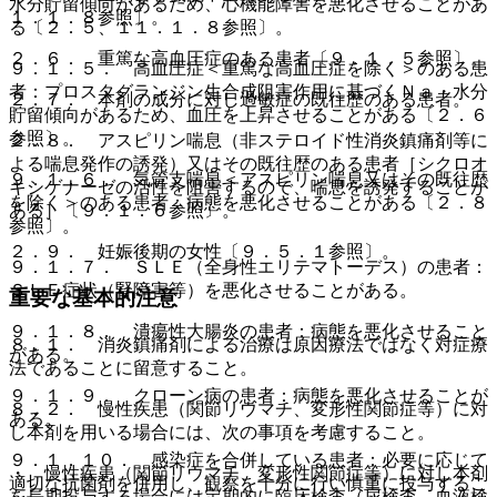
水分貯留傾向があるため、心機能障害を悪化させることがあ
１．１．８参照〕。
る〔２．５、１１．１．８参照〕。
２．６． 重篤な高血圧症のある患者〔９．１．５参照〕。
９．１．５． 高血圧症＜重篤な高血圧症を除く＞のある患
者：プロスタグランジン生合成阻害作用に基づくＮａ・水分
２．７． 本剤の成分に対し過敏症の既往歴のある患者。
貯留傾向があるため、血圧を上昇させることがある〔２．６
参照〕。
２．８． アスピリン喘息（非ステロイド性消炎鎮痛剤等に
よる喘息発作の誘発）又はその既往歴のある患者［シクロオ
９．１．６． 気管支喘息＜アスピリン喘息又はその既往歴
キシゲナーゼの活性を阻害するので、喘息を誘発することが
を除く＞のある患者：病態を悪化させることがある〔２．８
ある］〔９．１．６参照〕。
参照〕。
２．９． 妊娠後期の女性〔９．５．１参照〕。
９．１．７． ＳＬＥ（全身性エリテマトーデス）の患者：
ＳＬＥ症状（腎障害等）を悪化させることがある。
重要な基本的注意
９．１．８． 潰瘍性大腸炎の患者：病態を悪化させること
８．１． 消炎鎮痛剤による治療は原因療法ではなく対症療
がある。
法であることに留意すること。
９．１．９． クローン病の患者：病態を悪化させることが
８．２． 慢性疾患（関節リウマチ、変形性関節症等）に対
ある。
し本剤を用いる場合には、次の事項を考慮すること。
９．１．１０． 感染症を合併している患者：必要に応じて
・ 慢性疾患（関節リウマチ、変形性関節症等）に対し本剤
適切な抗菌剤を併用し、観察を十分に行い慎重に投与するこ
を長期投与する場合には定期的に臨床検査（尿検査、血液検