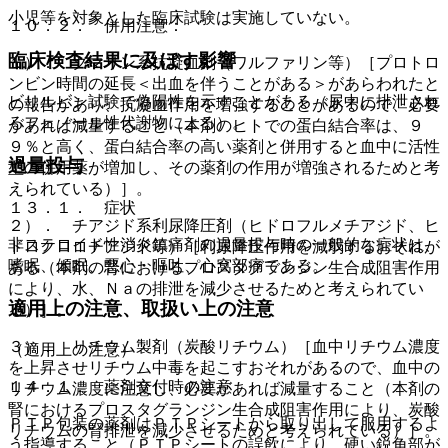
小児等を対象とした臨床試験は実施していない。
１０．２． 併用注意：
臨床検査結果に及ぼす影響
１）． クマリン系抗凝血剤（ワルファリン等）［プロトロ
ンビン時間の延長＜出血を伴うことがある＞があらわれたと
ビリルビン試験で偽陽性を示すことがある（尿中に排泄され
の報告があり、抗凝血作用を増強することがあるので、必要
るフェノール性代謝物による）。
があれば減量すること（本剤のヒトでの蛋白結合率は、９
９％と高く、蛋白結合率の高い薬剤と併用すると血中に活性
過量投与
型の併用薬が増加し、その薬剤の作用が増強されるためと考
えられている）］。
１３．１． 症状
２）． チアジド系利尿降圧剤（ヒドロフルメチアジド、ヒ
非ステロイド性消炎鎮痛剤の過量投与時の一般的な症状は、
ドロクロロチアジド等）［利尿降圧作用を減弱するおそれが
嗜眠、傾眠、悪心・嘔吐、心窩部痛である。
ある（本剤の腎におけるプロスタグランジン生合成阻害作用
により、水、Ｎａの排泄を減少させるためと考えられてい
適用上の注意、取扱い上の注意
る）］。
３）． リチウム製剤（炭酸リチウム）［血中リチウム濃度
（適用上の注意）
を上昇させリチウム中毒を起こすおそれがあるので、血中の
１４．１． 薬剤交付時の注意
リチウム濃度に注意し、必要があれば減量すること（本剤の
腎におけるプロスタグランジン生合成阻害作用により、炭酸
ＰＴＰ包装の薬剤はＰＴＰシートから取り出して服用するよ
リチウムの腎排泄を減少させるためと考えられている）］。
う指導すること（ＰＴＰシートの誤飲により、硬い鋭角部が