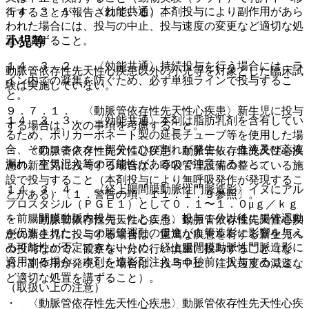
１４．３．１． 〈効能共通〉本剤投与により副作用があら
行することが報告されている）。
われた場合には、投与の中止、投与速度の変更など適切な処
小児等
置を講ずること。
１４．３．２． 〈効能共通〉持続投与を行う場合には、ラ
動脈管依存性先天性心疾患以外の小児等を対象とした臨床試
イン内での凝集を防ぐため、必ず単独ラインで投与するこ
験は実施していない。
と。
９．７．１． 〈動脈管依存性先天性心疾患〉新生児に投与
１４．３．３． 〈効能共通〉本剤は脂肪乳剤を含有してい
する場合は、次の事項を考慮すること。
るため、ポリカーボネート製の延長チューブ等を使用した場
合、そのコネクター部分にひび割れが発生し、血液及び薬液
・ 〈動脈管依存性先天性心疾患〉動脈管依存性先天性心疾
漏れ、空気混入等の可能性があるので注意すること。
患の新生児に投与する場合は、呼吸管理設備の整っている施
設で投与すること（本剤投与により無呼吸発作が発現するこ
１４．３．４． 〈経上腸間膜動脈性門脈造影〉イヌにアル
とがある）〔１．警告の項、１１．１．９参照〕。
プロスタジル（ＰＧＥ１）として０．１〜１．０μｇ／ｋｇ
を前腸間膜動脈内投与したところ、投与１分以後に腸管運動
・ 〈動脈管依存性先天性心疾患〉動脈管依存性先天性心疾
が促進された。この腸管運動の促進が血管造影に影響を与え
患の新生児に投与する場合は、重篤な疾患を有する新生児へ
る可能性が否定できないため、経上腸間膜動脈性門脈造影に
の投与なので、観察を十分に行い慎重に投与すること（な
適用する場合、本剤を造影剤注入３０秒前に投与すること。
お、副作用が発現した場合は、投与中止、注入速度の減速な
ど適切な処置を講ずること）。
（取扱い上の注意）
・ 〈動脈管依存性先天性心疾患〉動脈管依存性先天性心疾