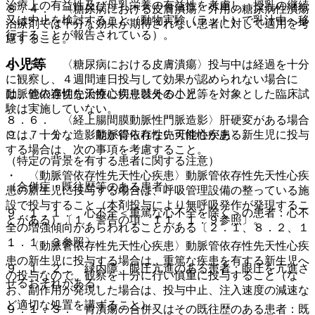
治療上の有益性及び母乳栄養の有益性を考慮し、授乳の継続
８．４． 〈糖尿病における皮膚潰瘍〉外用の糖尿病性潰瘍
又は中止を検討すること（動物実験（ラット）で乳汁中へ移
治療剤では十分な効果が期待されない患者に対して適用を考
行することが報告されている）。
慮すること。
小児等
８．５． 〈糖尿病における皮膚潰瘍〉投与中は経過を十分
に観察し、４週間連日投与して効果が認められない場合に
動脈管依存性先天性心疾患以外の小児等を対象とした臨床試
は、他の適切な治療に切り替えること。
験は実施していない。
８．６． 〈経上腸間膜動脈性門脈造影〉肝硬変がある場合
９．７．１． 〈動脈管依存性先天性心疾患〉新生児に投与
には、十分な造影能が得られない可能性がある。
する場合は、次の事項を考慮すること。
（特定の背景を有する患者に関する注意）
・ 〈動脈管依存性先天性心疾患〉動脈管依存性先天性心疾
（合併症・既往歴等のある患者）
患の新生児に投与する場合は、呼吸管理設備の整っている施
設で投与すること（本剤投与により無呼吸発作が発現するこ
９．１．１． 心不全＜重篤な心不全を除く＞の患者：心不
とがある）〔１．警告の項、１１．１．９参照〕。
全の増強傾向があらわれることがある〔２．１、８．２、１
１．１．３参照〕。
・ 〈動脈管依存性先天性心疾患〉動脈管依存性先天性心疾
患の新生児に投与する場合は、重篤な疾患を有する新生児へ
９．１．２． 緑内障、眼圧亢進のある患者：眼圧を亢進さ
の投与なので、観察を十分に行い慎重に投与すること（な
せるおそれがある。
お、副作用が発現した場合は、投与中止、注入速度の減速な
ど適切な処置を講ずること）。
９．１．３． 胃潰瘍の合併又はその既往歴のある患者：既