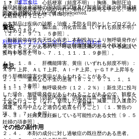
運営会社
１１．１．５． 心筋梗塞（頻度不明）：胸痛、胸部圧迫
発現頻度は承認時の国内臨床試験及び製造販売後の使用成績
感、心電図異常等が認められた場合には投与を中止し、適切
© 2021 HOKUTO Inc. All rights reserved.
調査の結果を合わせて算出した。
な処置を行うこと。
※本製品は疾病の診断・治療・予防を目的としたプログラム
警告
１１．１．６． 脳出血、消化管出血（いずれも頻度不明）
ではありません。
〔２．２、９．１．５参照〕。
〈動脈管依存性先天性心疾患〉本剤投与により無呼吸発作が
利用規約
プライバシーポリシー
お問い合わせ
１１．１．７． 無顆粒球症、白血球減少、血小板減少（い
発現することがあるので、呼吸管理設備の整っている施設で
ずれも頻度不明）。
投与すること〔９．７．１、１１．１．９参照〕。
１１．１．８． 肝機能障害、黄疸（いずれも頻度不明）：
禁忌
ＡＳＴ上昇、ＡＬＴ上昇、Ａｌ−Ｐ上昇、γ−ＧＴＰ上昇等を
伴う肝機能障害や黄疸があらわれることがある。
２．１． 重篤な心不全の患者〔８．２、９．１．１、１
１．１．３参照〕。
１１．１．９． 無呼吸発作（１２．２％）：新生児に投与
した場合、無呼吸発作があらわれることがあるので、観察を
２．２． 出血（頭蓋内出血、消化管出血、喀血等）してい
十分に行うこと（なお、発現した場合は、減量、注入速度の
る患者〔９．１．５、１１．１．６参照〕。
減速、投与中止など適切な処置を行うこと）〔１．警告の
項、９．７．１参照〕。
２．３． 妊婦又は妊娠している可能性のある女性〔９．５
妊婦の項参照〕。
その他の副作用
２．４． 本剤の成分に対し過敏症の既往歴のある患者。