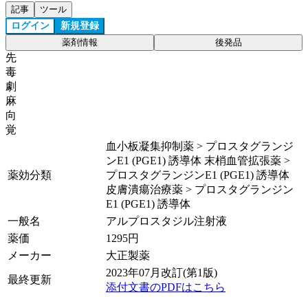
記事
ツール
ログイン
新規登録
薬剤情報
後発品
先
毒
劇
麻
向
覚
血小板凝集抑制薬 > プロスタグランジ
ンE1 (PGE1) 誘導体 末梢血管拡張薬 >
薬効分類
プロスタグランジンE1 (PGE1) 誘導体
皮膚潰瘍治療薬 > プロスタグランジン
E1 (PGE1) 誘導体
一般名
アルプロスタジル注射液
薬価
1295
円
メーカー
大正製薬
2023年07月改訂(第1版)
最終更新
添付文書のPDFはこちら