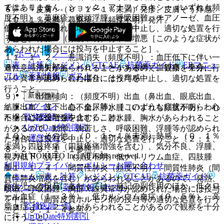
ではありません。
１１．１．１． ショック、アナフィラキシー（いずれも頻
６）． 皮膚：（０．１〜１％未満）発疹、皮膚そう痒感、
度不明）：蕁麻疹、喉頭浮腫、呼吸困難、チアノーゼ、血圧
（０．１％未満）蕁麻疹、（頻度不明）発汗。
低下等が認められた場合には投与を中止し、適切な処置を行
７）． 腎臓：（頻度不明）腎不全増悪［このような症状が
うこと。
あらわれた場合には投与を中止すること］。
ホーム
ノート
１１．１．２． 意識消失（頻度不明）：血圧低下に伴い一
表・計算
レジメン
CTCAE
抗菌薬ガイド
ERマニュ
８）． 注射部位：（０．１〜１％未満）血管痛、発赤、
過性意識消失があらわれることがあるので、観察を十分に行
アル
薬剤情報
ポスト
（０．１％未満）こわばり、そう痒感。
い、異常が認められた場合には投与を中止し、適切な処置を
行うこと。
新規登録
９）． 出血傾向：（頻度不明）出血（鼻出血、眼底出血、
ログイン
結膜出血、皮下出血、血尿等）［このような症状があらわれ
１１．１．３． 心不全、肺水腫（いずれも頻度不明）：心
監修医師一覧
た場合には投与を中止すること］。
不全（心不全増強を含む）、肺水腫、胸水があらわれること
UpToDate特別割引
があるので、動悸、胸苦しさ、呼吸困難、浮腫等が認められ
１０）． その他：（０．１〜１％未満）熱感、（０．１％
運営会社
た場合には投与を中止し、適切な処置を行うこと〔２．１、
未満）四肢疼痛（四肢疼痛増強を含む）、気分不良、浮腫、
８．２、９．１．１参照〕。
© 2021 HOKUTO Inc. All rights reserved.
視力低下、脱毛、（頻度不明）低ナトリウム血症、四肢腫
利用規約
プライバシーポリシー
お問い合わせ
脹。
１１．１．４． 間質性肺炎（頻度不明）：間質性肺炎（間
ホーム
表・計算
レジメン
CTCAE
抗菌薬ガイド
質性肺炎増悪を含む）があらわれることがあるので、発熱、
新生児への投与にあたっては、前記の副作用のほか、低クロ
ERマニュアル
薬剤情報
ポスト
咳嗽、呼吸困難、胸部Ｘ線異常等が認められた場合には投与
ール血症（１．３％）、低カルシウム血症（０．５％）、高
を中止し、副腎皮質ホルモン剤の投与等の適切な処置を行う
監修医師一覧
脂血症（０．２％）があらわれることがあるので観察を十分
こと〔９．１．４参照〕。
UpToDate特別割引
に行うこと。