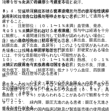
治療を行った上での適用を考慮すること。
（０．１％未満）蕁麻疹、（頻度不明）発汗。
８．４． 〈糖尿病における皮膚潰瘍〉外用の糖尿病性潰瘍
７）． 腎臓：（頻度不明）腎不全増悪［このような症状が
治療剤では十分な効果が期待されない患者に対して適用を考
あらわれた場合には投与を中止すること］。
慮すること。
８）． 注射部位：（０．１〜１％未満）血管痛、発赤、
８．５． 〈糖尿病における皮膚潰瘍〉投与中は経過を十分
（０．１％未満）こわばり、そう痒感。
に観察し、４週間連日投与して効果が認められない場合に
９）． 出血傾向：（頻度不明）出血（鼻出血、眼底出血、
は、他の適切な治療に切り替えること。
結膜出血、皮下出血、血尿等）［このような症状があらわれ
８．６． 〈経上腸間膜動脈性門脈造影〉肝硬変がある場合
た場合には投与を中止すること］。
には、十分な造影能が得られない可能性がある。
１０）． その他：（０．１〜１％未満）熱感、（０．１％
（特定の背景を有する患者に関する注意）
未満）四肢疼痛（四肢疼痛増強を含む）、気分不良、浮腫、
視力低下、脱毛、（頻度不明）低ナトリウム血症、四肢腫
（合併症・既往歴等のある患者）
脹。
９．１．１． 心不全＜重篤な心不全を除く＞の患者：心不
新生児への投与にあたっては、前記の副作用のほか、低クロ
全の増強傾向があらわれることがある〔２．１、８．２、１
ール血症（１．３％）、低カルシウム血症（０．５％）、高
１．１．３参照〕。
脂血症（０．２％）があらわれることがあるので観察を十分
に行うこと。
９．１．２． 緑内障、眼圧亢進のある患者：眼圧を亢進さ
せるおそれがある。
発現頻度は承認時の国内臨床試験及び製造販売後の使用成績