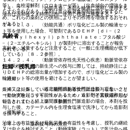
等）、血栓溶解剤（ウロキナーゼ等）［出血傾向の増強をき
１４．２．２． 〈効能共通〉本剤を輸液に混和し使用する
たすおそれがある（本剤は血小板凝集抑制作用を有するた
場合は混和後２４時間以内に使用し残液は廃棄すること。
め、これらの薬剤との併用によりその作用を増強するおそれ
がある）］。
１４．２．３． 〈効能共通〉ポリ塩化ビニル製の輸液セッ
ト等を使用した場合、可塑剤であるＤＥＨＰ［ｄｉ−（２
高齢者
−ｅｔｈｙｌｈｅｘｙｌ）ｐｈｔｈａｌａｔｅ：フタル酸ジ
−（２−エチルヘキシル）］が製剤中に溶出することが報告
高齢者：減量するなど注意すること（一般に生理機能が低下
されている。
している）〔８．２参照〕。
１４．２．４． 〈動脈管依存性先天性心疾患〉動脈管依存
妊婦・授乳婦
性先天性心疾患の新生児への投与に際しては、持続静注によ
りＤＥＨＰの総溶出量が増加するので、ポリ塩化ビニル製の
輸液セット等の使用を避けることが望ましい。
（妊婦）
１４．２．５． 〈経上腸間膜動脈性門脈造影〉凝集・クリ
妊婦又は妊娠している可能性のある女性には投与しないこと
ーミングを起こす可能性があるため、造影剤と直接混和しな
（動物実験（ラット、ｉｎ ｖｉｔｒｏ）で子宮収縮作用が
いこと。また、経上腸間膜動脈性門脈造影の場合、本剤を投
報告されている）〔２．３参照〕。
与した後、カテーテル内を生理食塩液で洗浄してから造影剤
（授乳婦）
を投与すること。
治療上の有益性及び母乳栄養の有益性を考慮し、授乳の継続
１４．３． 薬剤投与時の注意
又は中止を検討すること（動物実験（ラット）で乳汁中へ移