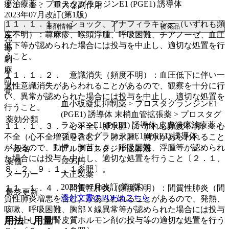
瘍治療薬 > プロスタグランジンE1 (PGE1) 誘導体
１１．１． 重大な副作用
2023年07月改訂(第1版)
１１．１．１． ショック、アナフィラキシー（いずれも頻
薬剤情報
後発品
度不明）：蕁麻疹、喉頭浮腫、呼吸困難、チアノーゼ、血圧
先
低下等が認められた場合には投与を中止し、適切な処置を行
毒
うこと。
劇
麻
１１．１．２． 意識消失（頻度不明）：血圧低下に伴い一
向
過性意識消失があらわれることがあるので、観察を十分に行
覚
い、異常が認められた場合には投与を中止し、適切な処置を
血小板凝集抑制薬 > プロスタグランジンE1
行うこと。
(PGE1) 誘導体 末梢血管拡張薬 > プロスタグ
薬効分類
ランジンE1 (PGE1) 誘導体 皮膚潰瘍治療薬 >
１１．１．３． 心不全、肺水腫（いずれも頻度不明）：心
プロスタグランジンE1 (PGE1) 誘導体
不全（心不全増強を含む）、肺水腫、胸水があらわれること
があるので、動悸、胸苦しさ、呼吸困難、浮腫等が認められ
一般名
アルプロスタジル注射液
た場合には投与を中止し、適切な処置を行うこと〔２．１、
薬価
1295
円
８．２、９．１．１参照〕。
メーカー
大正製薬
2023年07月改訂(第1版)
１１．１．４． 間質性肺炎（頻度不明）：間質性肺炎（間
最終更新
添付文書のPDFはこちら
質性肺炎増悪を含む）があらわれることがあるので、発熱、
咳嗽、呼吸困難、胸部Ｘ線異常等が認められた場合には投与
用法・用量
を中止し、副腎皮質ホルモン剤の投与等の適切な処置を行う