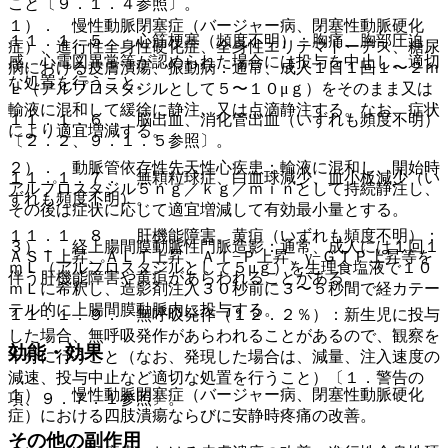
こと〔９．１．４参照〕。
１）． 慢性動脈閉塞症（バージャー病、閉塞性動脈硬化
１１．１．５． 心筋梗塞（頻度不明）：胸痛、胸部圧迫
症）、進行性全身性硬化症、全身性エリテマトーデス、糖尿
感、心電図異常等が認められた場合には投与を中止し、適切
病における皮膚潰瘍、振動病：通常、成人１日１回１〜２ｍ
な処置を行うこと。
Ｌ（アルプロスタジルとして５〜１０μｇ）をそのまま又は
輸液に混和して緩徐に静注、又は点滴静注する。なお、症状
１１．１．６． 脳出血、消化管出血（いずれも頻度不明）
により適宜増減する。
〔２．２、９．１．５参照〕。
２）． 動脈管依存性先天性心疾患：輸液に混和し、開始時
１１．１．７． 無顆粒球症、白血球減少、血小板減少（い
アルプロスタジル５ｎｇ／ｋｇ／ｍｉｎとして持続静注し、
ずれも頻度不明）。
その後は症状に応じて適宜増減して有効最小量とする。
１１．１．８． 肝機能障害、黄疸（いずれも頻度不明）：
３）． 経上腸間膜動脈性門脈造影：通常、成人には１回１
ＡＳＴ上昇、ＡＬＴ上昇、Ａｌ−Ｐ上昇、γ−ＧＴＰ上昇等を
ｍＬ（アルプロスタジルとして５μｇ）を生理食塩液で１０
伴う肝機能障害や黄疸があらわれることがある。
ｍＬに希釈し、造影剤注入３０秒前に３〜５秒間で経カテー
テル的に上腸間膜動脈内に投与する。
１１．１．９． 無呼吸発作（１２．２％）：新生児に投与
した場合、無呼吸発作があらわれることがあるので、観察を
効能・効果
十分に行うこと（なお、発現した場合は、減量、注入速度の
減速、投与中止など適切な処置を行うこと）〔１．警告の
１）． 慢性動脈閉塞症（バージャー病、閉塞性動脈硬化
項、９．７．１参照〕。
症）における四肢潰瘍ならびに安静時疼痛の改善。
その他の副作用