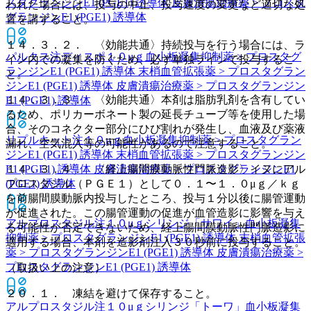
スタグランジンE1 (PGE1) 誘導体 皮膚潰瘍治療薬 > プロスタ
われた場合には、投与の中止、投与速度の変更など適切な処
グランジンE1 (PGE1) 誘導体
置を講ずること。
１４．３．２． 〈効能共通〉持続投与を行う場合には、ラ
パルクス注ディスポ１０μｇ
血小板凝集抑制薬 > プロスタグ
イン内での凝集を防ぐため、必ず単独ラインで投与するこ
ランジンE1 (PGE1) 誘導体 末梢血管拡張薬 > プロスタグラン
と。
ジンE1 (PGE1) 誘導体 皮膚潰瘍治療薬 > プロスタグランジン
１４．３．３． 〈効能共通〉本剤は脂肪乳剤を含有してい
E1 (PGE1) 誘導体
るため、ポリカーボネート製の延長チューブ等を使用した場
合、そのコネクター部分にひび割れが発生し、血液及び薬液
リプルキット注１０μｇ
血小板凝集抑制薬 > プロスタグラン
漏れ、空気混入等の可能性があるので注意すること。
ジンE1 (PGE1) 誘導体 末梢血管拡張薬 > プロスタグランジン
E1 (PGE1) 誘導体 皮膚潰瘍治療薬 > プロスタグランジンE1
１４．３．４． 〈経上腸間膜動脈性門脈造影〉イヌにアル
(PGE1) 誘導体
プロスタジル（ＰＧＥ１）として０．１〜１．０μｇ／ｋｇ
を前腸間膜動脈内投与したところ、投与１分以後に腸管運動
が促進された。この腸管運動の促進が血管造影に影響を与え
アルプロスタジル注１０μｇシリンジ「サワイ」
血小板凝集
る可能性が否定できないため、経上腸間膜動脈性門脈造影に
抑制薬 > プロスタグランジンE1 (PGE1) 誘導体 末梢血管拡張
適用する場合、本剤を造影剤注入３０秒前に投与すること。
薬 > プロスタグランジンE1 (PGE1) 誘導体 皮膚潰瘍治療薬 >
プロスタグランジンE1 (PGE1) 誘導体
（取扱い上の注意）
２０．１． 凍結を避けて保存すること。
アルプロスタジル注１０μｇシリンジ「トーワ」
血小板凝集