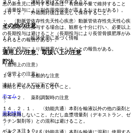
２０．１． 凍結を避けて保存すること。
患の新生児に投与する場合は、有効最小量で維持すること
（過量投与により副作用発現率が高まるおそれがある）。
２０．２． 外箱開封後は遮光して保存すること。
・ 〈動脈管依存性先天性心疾患〉動脈管依存性先天性心疾
その他の注意
患の新生児に投与する場合は、観察を十分に行い、必要以上
の長期投与は避けること（長期投与により長管骨膜肥厚がみ
１５．１． 臨床使用に基づく情報
られるとの報告がある）。
本剤の投与により脳梗塞がみられたとの報告がある。
適用上の注意、取扱い上の注意
貯法
（適用上の注意）
（保管上の注意）
１４．１． 全般的な注意
凍結を避け５℃以下で保存。
凍結したものは使用しないこと。
ホーム
１４．２． 薬剤調製時の注意
１４．２．１． 〈効能共通〉本剤を輸液以外の他の薬剤と
薬剤情報
混和使用しないこと。ただし血漿増量剤（デキストラン、ゼ
ラチン製剤等）との混和は避けること。
パルクス注１０μｇ
１４．２．２． 〈効能共通〉本剤を輸液に混和し使用する