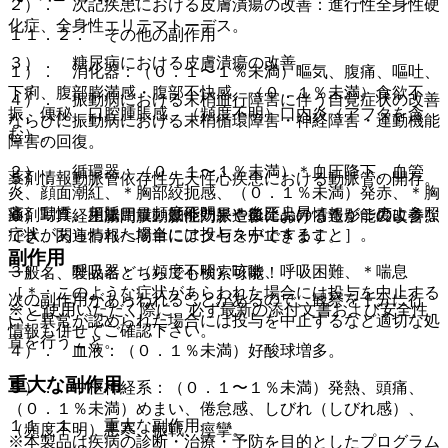
２）． 次記疾患における皮膚潰瘍の改善：進行性全身性硬
化症、全身性エリテマトーデス。
１１．２． その他の副作用
３）． 糖尿病における皮膚潰瘍の改善。
１）． 消化器：（０．１〜１％未満）嘔気、腹痛、嘔吐、
下痢、腹部膨満感・腹部不快感、（０．１％未満）食欲不
４）． 振動病における末梢血行障害に伴う自覚症状の改善
振、便秘、口腔腫脹感、（頻度不明）口内炎（アフタを含
ならびに振動病における末梢循環障害・神経障害・運動機能
む）。
障害の回復。
２）． 循環器：（０．１〜１％未満）＊血圧降下、血管
薬剤情報
５）． 動脈管依存性先天性心疾患における動脈管の開存。
炎、顔面潮紅、＊胸部絞扼感、（０．１％未満）発赤、＊胸
痛、動悸、頻脈、（頻度不明）＊血圧上昇［＊：このような
薬剤写真、用法用量、効能効果や後発品の情報が一度に参照
６）． 経上腸間膜動脈性門脈造影における造影能の改善。
症状があらわれた場合には投与を中止すること］。
でき、関連情報へ簡単にアクセスができます。
副作用
３）． 呼吸器：（頻度不明）咳嗽、呼吸困難、＊喘息
一般名、製品名どちらでも検索可能！
［＊：このような症状があらわれた場合には投与を中止する
次の副作用があらわれることがあるので、観察を十分に行
※ ご使用いただく際に、必ず最新の添付文書および安全性
こと］。
い、異常が認められた場合には投与を中止するなど適切な処
情報も併せてご確認下さい。
置を行うこと。
４）． 血液：（０．１％未満）好酸球増多。
重大な副作用
５）． 中枢神経系：（０．１〜１％未満）発熱、頭痛、
（０．１％未満）めまい、倦怠感、しびれ（しびれ感）、
１１．１． 重大な副作用
（頻度不明）悪寒、振戦、痙攣。
※本製品は疾病の診断・治療・予防を目的としたプログラム