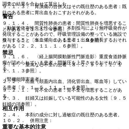
調査の結果を合わせて算出した。
９．１．３． 胃潰瘍の合併又はその既往歴のある患者：既
往のある患者に胃出血をおこすおそれがある。
警告
９．１．４． 間質性肺炎の患者：間質性肺炎を増悪するこ
〈動脈管依存性先天性心疾患〉本剤投与により無呼吸発作が
とがある〔１１．１．４参照〕。
発現することがあるので、呼吸管理設備の整っている施設で
９．１．５． 出血傾向のある患者：出血を助長するおそれ
投与すること〔９．７．１、１１．１．９参照〕。
がある〔２．２、１１．１．６参照〕。
禁忌
９．１．６． 〈経上腸間膜動脈性門脈造影〉重度食道静脈
瘤が認められている患者：門脈圧を上昇させるおそれがあ
２．１． 重篤な心不全の患者〔８．２、９．１．１、１
る。
１．１．３参照〕。
（腎機能障害患者）
２．２． 出血（頭蓋内出血、消化管出血、喀血等）してい
る患者〔９．１．５、１１．１．６参照〕。
９．２．１． 腎不全の患者：腎不全を増悪することがあ
る。
２．３． 妊婦又は妊娠している可能性のある女性〔９．５
妊婦の項参照〕。
相互作用
２．４． 本剤の成分に対し過敏症の既往歴のある患者。
１０．２． 併用注意：
重要な基本的注意