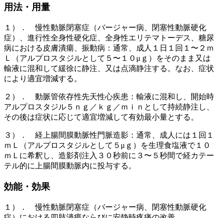
用法・用量
１）． 慢性動脈閉塞症（バージャー病、閉塞性動脈硬化
症）、進行性全身性硬化症、全身性エリテマトーデス、糖尿
病における皮膚潰瘍、振動病：通常、成人１日１回１〜２ｍ
Ｌ（アルプロスタジルとして５〜１０μｇ）をそのまま又は
輸液に混和して緩徐に静注、又は点滴静注する。なお、症状
により適宜増減する。
２）． 動脈管依存性先天性心疾患：輸液に混和し、開始時
アルプロスタジル５ｎｇ／ｋｇ／ｍｉｎとして持続静注し、
その後は症状に応じて適宜増減して有効最小量とする。
３）． 経上腸間膜動脈性門脈造影：通常、成人には１回１
ｍＬ（アルプロスタジルとして５μｇ）を生理食塩液で１０
ｍＬに希釈し、造影剤注入３０秒前に３〜５秒間で経カテー
テル的に上腸間膜動脈内に投与する。
効能・効果
１）． 慢性動脈閉塞症（バージャー病、閉塞性動脈硬化
症）における四肢潰瘍ならびに安静時疼痛の改善。