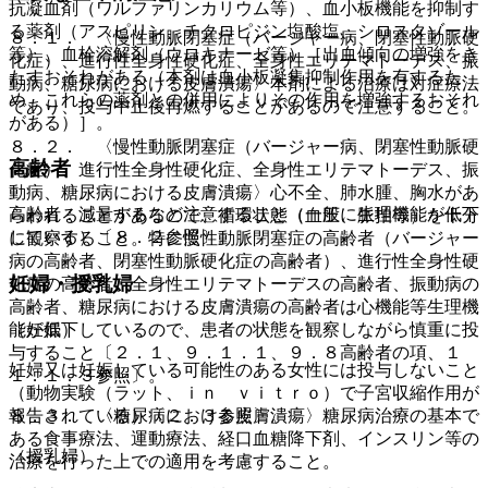
抗凝血剤（ワルファリンカリウム等）、血小板機能を抑制す
る薬剤（アスピリン、チクロピジン塩酸塩、シロスタゾール
８．１． 〈慢性動脈閉塞症（バージャー病、閉塞性動脈硬
等）、血栓溶解剤（ウロキナーゼ等）［出血傾向の増強をき
化症）、進行性全身性硬化症、全身性エリテマトーデス、振
たすおそれがある（本剤は血小板凝集抑制作用を有するた
動病、糖尿病における皮膚潰瘍〉本剤による治療は対症療法
め、これらの薬剤との併用によりその作用を増強するおそれ
であり、投与中止後再燃することがあるので注意すること。
がある）］。
８．２． 〈慢性動脈閉塞症（バージャー病、閉塞性動脈硬
高齢者
化症）、進行性全身性硬化症、全身性エリテマトーデス、振
動病、糖尿病における皮膚潰瘍〉心不全、肺水腫、胸水があ
高齢者：減量するなど注意すること（一般に生理機能が低下
らわれることがあるので、循環状態（血圧、脈拍等）を十分
している）〔８．２参照〕。
に観察すること。特に慢性動脈閉塞症の高齢者（バージャー
病の高齢者、閉塞性動脈硬化症の高齢者）、進行性全身性硬
妊婦・授乳婦
化症の高齢者、全身性エリテマトーデスの高齢者、振動病の
高齢者、糖尿病における皮膚潰瘍の高齢者は心機能等生理機
（妊婦）
能が低下しているので、患者の状態を観察しながら慎重に投
与すること〔２．１、９．１．１、９．８高齢者の項、１
妊婦又は妊娠している可能性のある女性には投与しないこと
１．１．３参照〕。
（動物実験（ラット、ｉｎ ｖｉｔｒｏ）で子宮収縮作用が
報告されている）〔２．３参照〕。
８．３． 〈糖尿病における皮膚潰瘍〉糖尿病治療の基本で
ある食事療法、運動療法、経口血糖降下剤、インスリン等の
（授乳婦）
治療を行った上での適用を考慮すること。