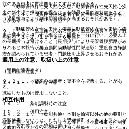
往のある患者に胃出血をおこすおそれがある。
・ 〈動脈管依存性先天性心疾患〉動脈管依存性先天性心疾
患の新生児に投与する場合は、有効最小量で維持すること
９．１．４． 間質性肺炎の患者：間質性肺炎を増悪するこ
（過量投与により副作用発現率が高まるおそれがある）。
とがある〔１１．１．４参照〕。
・ 〈動脈管依存性先天性心疾患〉動脈管依存性先天性心疾
９．１．５． 出血傾向のある患者：出血を助長するおそれ
患の新生児に投与する場合は、観察を十分に行い、必要以上
がある〔２．２、１１．１．６参照〕。
の長期投与は避けること（長期投与により長管骨膜肥厚がみ
られるとの報告がある）。
９．１．６． 〈経上腸間膜動脈性門脈造影〉重度食道静脈
瘤が認められている患者：門脈圧を上昇させるおそれがあ
適用上の注意、取扱い上の注意
る。
（腎機能障害患者）
（適用上の注意）
９．２．１． 腎不全の患者：腎不全を増悪することがあ
１４．１． 全般的な注意
る。
凍結したものは使用しないこと。
相互作用
１４．２． 薬剤調製時の注意
１０．２． 併用注意：
１４．２．１． 〈効能共通〉本剤を輸液以外の他の薬剤と
混和使用しないこと。ただし血漿増量剤（デキストラン、ゼ
抗凝血剤（ワルファリンカリウム等）、血小板機能を抑制す
ラチン製剤等）との混和は避けること。
る薬剤（アスピリン、チクロピジン塩酸塩、シロスタゾール