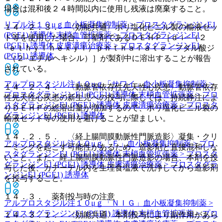
場合は混和後２４時間以内に使用し残液は廃棄すること。
リプル注１０μｇ
血小板凝集抑制薬 > プロスタグランジンE1
１４．２．３． 〈効能共通〉ポリ塩化ビニル製の輸液セッ
(PGE1) 誘導体 末梢血管拡張薬 > プロスタグランジンE1
ト等を使用した場合、可塑剤であるＤＥＨＰ［ｄｉ−（２
(PGE1) 誘導体 皮膚潰瘍治療薬 > プロスタグランジンE1
−ｅｔｈｙｌｈｅｘｙｌ）ｐｈｔｈａｌａｔｅ：フタル酸ジ
(PGE1) 誘導体
−（２−エチルヘキシル）］が製剤中に溶出することが報告
されている。
アルプロスタジル注１０μｇ「サワイ」
血小板凝集抑制薬 >
１４．２．４． 〈動脈管依存性先天性心疾患〉動脈管依存
プロスタグランジンE1 (PGE1) 誘導体 末梢血管拡張薬 > プロ
性先天性心疾患の新生児への投与に際しては、持続静注によ
スタグランジンE1 (PGE1) 誘導体 皮膚潰瘍治療薬 > プロスタ
りＤＥＨＰの総溶出量が増加するので、ポリ塩化ビニル製の
グランジンE1 (PGE1) 誘導体
輸液セット等の使用を避けることが望ましい。
１４．２．５． 〈経上腸間膜動脈性門脈造影〉凝集・クリ
アルプロスタジル注１０μｇ「Ｆ」
血小板凝集抑制薬 > プロ
ーミングを起こす可能性があるため、造影剤と直接混和しな
スタグランジンE1 (PGE1) 誘導体 末梢血管拡張薬 > プロスタ
いこと。また、経上腸間膜動脈性門脈造影の場合、本剤を投
グランジンE1 (PGE1) 誘導体 皮膚潰瘍治療薬 > プロスタグラ
与した後、カテーテル内を生理食塩液で洗浄してから造影剤
ンジンE1 (PGE1) 誘導体
を投与すること。
１４．３． 薬剤投与時の注意
アルプロスタジル注１０μｇ「ＮＩＧ」
血小板凝集抑制薬 >
プロスタグランジンE1 (PGE1) 誘導体 末梢血管拡張薬 > プロ
１４．３．１． 〈効能共通〉本剤投与により副作用があら