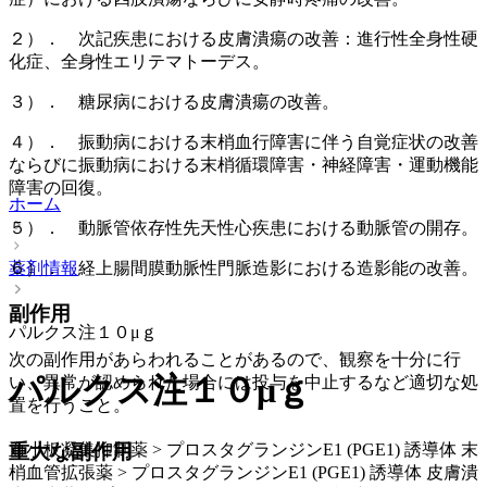
２）． 次記疾患における皮膚潰瘍の改善：進行性全身性硬
化症、全身性エリテマトーデス。
３）． 糖尿病における皮膚潰瘍の改善。
４）． 振動病における末梢血行障害に伴う自覚症状の改善
ならびに振動病における末梢循環障害・神経障害・運動機能
障害の回復。
ホーム
５）． 動脈管依存性先天性心疾患における動脈管の開存。
６）． 経上腸間膜動脈性門脈造影における造影能の改善。
薬剤情報
副作用
パルクス注１０μｇ
次の副作用があらわれることがあるので、観察を十分に行
パルクス注１０μｇ
い、異常が認められた場合には投与を中止するなど適切な処
置を行うこと。
血小板凝集抑制薬 > プロスタグランジンE1 (PGE1) 誘導体 末
重大な副作用
梢血管拡張薬 > プロスタグランジンE1 (PGE1) 誘導体 皮膚潰