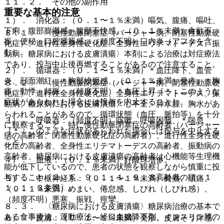
１１．２． その他の副作用
重要な基本的注意
１）． 消化器：（０．１〜１％未満）嘔気、腹痛、嘔吐、
下痢、腹部膨満感・腹部不快感、（０．１％未満）食欲不
８．１． 〈慢性動脈閉塞症（バージャー病、閉塞性動脈硬
振、便秘、口腔腫脹感、（頻度不明）口内炎（アフタを含
化症）、進行性全身性硬化症、全身性エリテマトーデス、振
む）。
動病、糖尿病における皮膚潰瘍〉本剤による治療は対症療法
であり、投与中止後再燃することがあるので注意すること。
２）． 循環器：（０．１〜１％未満）＊血圧降下、血管
炎、顔面潮紅、＊胸部絞扼感、（０．１％未満）発赤、＊胸
８．２． 〈慢性動脈閉塞症（バージャー病、閉塞性動脈硬
痛、動悸、頻脈、（頻度不明）＊血圧上昇［＊：このような
化症）、進行性全身性硬化症、全身性エリテマトーデス、振
症状があらわれた場合には投与を中止すること］。
動病、糖尿病における皮膚潰瘍〉心不全、肺水腫、胸水があ
らわれることがあるので、循環状態（血圧、脈拍等）を十分
３）． 呼吸器：（頻度不明）咳嗽、呼吸困難、＊喘息
に観察すること。特に慢性動脈閉塞症の高齢者（バージャー
［＊：このような症状があらわれた場合には投与を中止する
病の高齢者、閉塞性動脈硬化症の高齢者）、進行性全身性硬
こと］。
化症の高齢者、全身性エリテマトーデスの高齢者、振動病の
高齢者、糖尿病における皮膚潰瘍の高齢者は心機能等生理機
４）． 血液：（０．１％未満）好酸球増多。
能が低下しているので、患者の状態を観察しながら慎重に投
与すること〔２．１、９．１．１、９．８高齢者の項、１
５）． 中枢神経系：（０．１〜１％未満）発熱、頭痛、
１．１．３参照〕。
（０．１％未満）めまい、倦怠感、しびれ（しびれ感）、
（頻度不明）悪寒、振戦、痙攣。
８．３． 〈糖尿病における皮膚潰瘍〉糖尿病治療の基本で
ある食事療法、運動療法、経口血糖降下剤、インスリン等の
６）． 皮膚：（０．１〜１％未満）発疹、皮膚そう痒感、