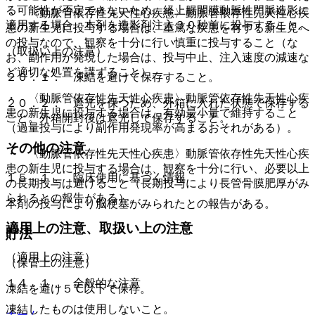
る可能性が否定できないため、経上腸間膜動脈性門脈造影に
・ 〈動脈管依存性先天性心疾患〉動脈管依存性先天性心疾
適用する場合、本剤を造影剤注入３０秒前に投与すること。
患の新生児に投与する場合は、重篤な疾患を有する新生児へ
の投与なので、観察を十分に行い慎重に投与すること（な
（取扱い上の注意）
お、副作用が発現した場合は、投与中止、注入速度の減速な
ど適切な処置を講ずること）。
２０．１． 凍結を避けて保存すること。
・ 〈動脈管依存性先天性心疾患〉動脈管依存性先天性心疾
２０．２． 遮光を保つため、外箱に入れた状態で保存する
患の新生児に投与する場合は、有効最小量で維持すること
こと。外箱開封後は遮光して保存すること。
（過量投与により副作用発現率が高まるおそれがある）。
その他の注意
・ 〈動脈管依存性先天性心疾患〉動脈管依存性先天性心疾
患の新生児に投与する場合は、観察を十分に行い、必要以上
１５．１． 臨床使用に基づく情報
の長期投与は避けること（長期投与により長管骨膜肥厚がみ
られるとの報告がある）。
本剤の投与により脳梗塞がみられたとの報告がある。
適用上の注意、取扱い上の注意
貯法
（適用上の注意）
（保管上の注意）
１４．１． 全般的な注意
凍結を避け５℃以下で保存。
凍結したものは使用しないこと。
ホーム