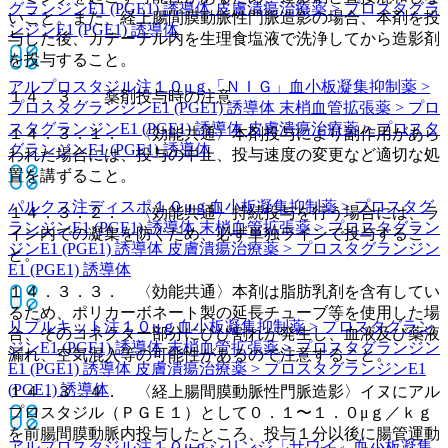
グランジンE1 (PGE1) 誘導体 皮膚潰瘍治療薬 > プロスタグラ
いこと。また、経上腸間膜動脈性門脈造影の場合、本剤を投
ンジンE1 (PGE1) 誘導体
与した後、カテーテル内を生理食塩液で洗浄してから造影剤
を投与すること。
アルプロスタジル注１０μｇ「ＮＩＧ」
血小板凝集抑制薬 >
１４．３． 薬剤投与時の注意
プロスタグランジンE1 (PGE1) 誘導体 末梢血管拡張薬 > プロ
スタグランジンE1 (PGE1) 誘導体 皮膚潰瘍治療薬 > プロスタ
１４．３．１． 〈効能共通〉本剤投与により副作用があら
グランジンE1 (PGE1) 誘導体
われた場合には、投与の中止、投与速度の変更など適切な処
置を講ずること。
パルクス注ディスポ１０μｇ
血小板凝集抑制薬 > プロスタグ
１４．３．２． 〈効能共通〉持続投与を行う場合には、ラ
ランジンE1 (PGE1) 誘導体 末梢血管拡張薬 > プロスタグラン
イン内での凝集を防ぐため、必ず単独ラインで投与するこ
ジンE1 (PGE1) 誘導体 皮膚潰瘍治療薬 > プロスタグランジン
と。
E1 (PGE1) 誘導体
１４．３．３． 〈効能共通〉本剤は脂肪乳剤を含有してい
るため、ポリカーボネート製の延長チューブ等を使用した場
リプルキット注１０μｇ
血小板凝集抑制薬 > プロスタグラン
合、そのコネクター部分にひび割れが発生し、血液及び薬液
ジンE1 (PGE1) 誘導体 末梢血管拡張薬 > プロスタグランジン
漏れ、空気混入等の可能性があるので注意すること。
E1 (PGE1) 誘導体 皮膚潰瘍治療薬 > プロスタグランジンE1
(PGE1) 誘導体
１４．３．４． 〈経上腸間膜動脈性門脈造影〉イヌにアル
プロスタジル（ＰＧＥ１）として０．１〜１．０μｇ／ｋｇ
を前腸間膜動脈内投与したところ、投与１分以後に腸管運動
アルプロスタジル注１０μｇシリンジ「サワイ」
血小板凝集