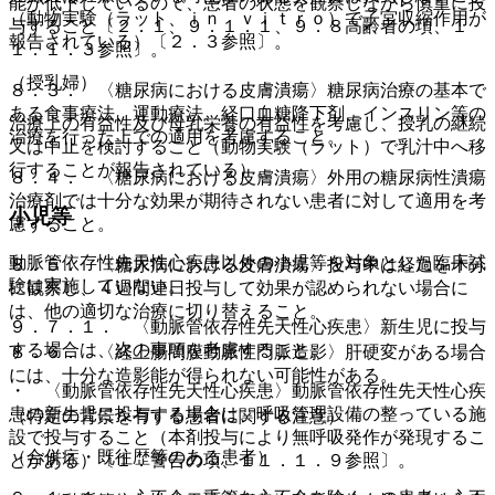
能が低下しているので、患者の状態を観察しながら慎重に投
（動物実験（ラット、ｉｎ ｖｉｔｒｏ）で子宮収縮作用が
与すること〔２．１、９．１．１、９．８高齢者の項、１
報告されている）〔２．３参照〕。
１．１．３参照〕。
（授乳婦）
８．３． 〈糖尿病における皮膚潰瘍〉糖尿病治療の基本で
ある食事療法、運動療法、経口血糖降下剤、インスリン等の
治療上の有益性及び母乳栄養の有益性を考慮し、授乳の継続
治療を行った上での適用を考慮すること。
又は中止を検討すること（動物実験（ラット）で乳汁中へ移
行することが報告されている）。
８．４． 〈糖尿病における皮膚潰瘍〉外用の糖尿病性潰瘍
治療剤では十分な効果が期待されない患者に対して適用を考
小児等
慮すること。
動脈管依存性先天性心疾患以外の小児等を対象とした臨床試
８．５． 〈糖尿病における皮膚潰瘍〉投与中は経過を十分
験は実施していない。
に観察し、４週間連日投与して効果が認められない場合に
は、他の適切な治療に切り替えること。
９．７．１． 〈動脈管依存性先天性心疾患〉新生児に投与
する場合は、次の事項を考慮すること。
８．６． 〈経上腸間膜動脈性門脈造影〉肝硬変がある場合
には、十分な造影能が得られない可能性がある。
・ 〈動脈管依存性先天性心疾患〉動脈管依存性先天性心疾
患の新生児に投与する場合は、呼吸管理設備の整っている施
（特定の背景を有する患者に関する注意）
設で投与すること（本剤投与により無呼吸発作が発現するこ
（合併症・既往歴等のある患者）
とがある）〔１．警告の項、１１．１．９参照〕。