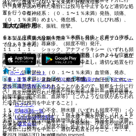
４）． 血液：（０．１％未満）好酸球増多。
情報も併せてご確認下さい。
い、異常が認められた場合には投与を中止するなど適切な処
置を行うこと。
５）． 中枢神経系：（０．１〜１％未満）発熱、頭痛、
（０．１％未満）めまい、倦怠感、しびれ（しびれ感）、
重大な副作用
（頻度不明）悪寒、振戦、痙攣。
６）． 皮膚：（０．１〜１％未満）発疹、皮膚そう痒感、
※本製品は疾病の診断・治療・予防を目的としたプログラム
１１．１． 重大な副作用
（０．１％未満）蕁麻疹、（頻度不明）発汗。
ではありません。
１１．１．１． ショック、アナフィラキシー（いずれも頻
７）． 腎臓：（頻度不明）腎不全増悪［このような症状が
度不明）：蕁麻疹、喉頭浮腫、呼吸困難、チアノーゼ、血圧
あらわれた場合には投与を中止すること］。
低下等が認められた場合には投与を中止し、適切な処置を行
うこと。
８）． 注射部位：（０．１〜１％未満）血管痛、発赤、
ホーム
ノート
（０．１％未満）こわばり、そう痒感。
表・計算
レジメン
CTCAE
抗菌薬ガイド
ERマニュ
１１．１．２． 意識消失（頻度不明）：血圧低下に伴い一
アル
薬剤情報
ポスト
過性意識消失があらわれることがあるので、観察を十分に行
９）． 出血傾向：（頻度不明）出血（鼻出血、眼底出血、
い、異常が認められた場合には投与を中止し、適切な処置を
結膜出血、皮下出血、血尿等）［このような症状があらわれ
新規登録
行うこと。
た場合には投与を中止すること］。
ログイン
１１．１．３． 心不全、肺水腫（いずれも頻度不明）：心
監修医師一覧
１０）． その他：（０．１〜１％未満）熱感、（０．１％
不全（心不全増強を含む）、肺水腫、胸水があらわれること
UpToDate特別割引
未満）四肢疼痛（四肢疼痛増強を含む）、気分不良、浮腫、
があるので、動悸、胸苦しさ、呼吸困難、浮腫等が認められ
運営会社
視力低下、脱毛、（頻度不明）低ナトリウム血症、四肢腫
た場合には投与を中止し、適切な処置を行うこと〔２．１、
脹。
© 2021 HOKUTO Inc. All rights reserved.
８．２、９．１．１参照〕。