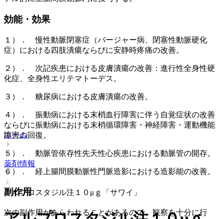
効能・効果
１）． 慢性動脈閉塞症（バージャー病、閉塞性動脈硬化
症）における四肢潰瘍ならびに安静時疼痛の改善。
２）． 次記疾患における皮膚潰瘍の改善：進行性全身性硬
化症、全身性エリテマトーデス。
３）． 糖尿病における皮膚潰瘍の改善。
４）． 振動病における末梢血行障害に伴う自覚症状の改善
ならびに振動病における末梢循環障害・神経障害・運動機能
ホーム
障害の回復。
５）． 動脈管依存性先天性心疾患における動脈管の開存。
薬剤情報
６）． 経上腸間膜動脈性門脈造影における造影能の改善。
副作用
アルプロスタジル注１０μｇ「サワイ」
次の副作用があらわれることがあるので、観察を十分に行
アルプロスタジル注１０μｇ