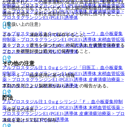
が促進された。この腸管運動の促進が血管造影に影響を与え
抑制薬 > プロスタグランジンE1 (PGE1) 誘導体 末梢血管拡張
る可能性が否定できないため、経上腸間膜動脈性門脈造影に
薬 > プロスタグランジンE1 (PGE1) 誘導体 皮膚潰瘍治療薬 >
適用する場合、本剤を造影剤注入３０秒前に投与すること。
プロスタグランジンE1 (PGE1) 誘導体
（取扱い上の注意）
アルプロスタジル注１０μｇシリンジ「トーワ」
血小板凝集
２０．１． 凍結を避けて保存すること。
抑制薬 > プロスタグランジンE1 (PGE1) 誘導体 末梢血管拡張
２０．２． 遮光を保つため、外箱に入れた状態で保存する
薬 > プロスタグランジンE1 (PGE1) 誘導体 皮膚潰瘍治療薬 >
こと。外箱開封後は遮光して保存すること。
プロスタグランジンE1 (PGE1) 誘導体
その他の注意
アルプロスタジル注１０μｇシリンジ「日医工」
血小板凝集
抑制薬 > プロスタグランジンE1 (PGE1) 誘導体 末梢血管拡張
１５．１． 臨床使用に基づく情報
薬 > プロスタグランジンE1 (PGE1) 誘導体 皮膚潰瘍治療薬 >
プロスタグランジンE1 (PGE1) 誘導体
本剤の投与により脳梗塞がみられたとの報告がある。
貯法
アルプロスタジル注１０μｇシリンジ「Ｆ」
血小板凝集抑制
薬 > プロスタグランジンE1 (PGE1) 誘導体 末梢血管拡張薬 >
（保管上の注意）
プロスタグランジンE1 (PGE1) 誘導体 皮膚潰瘍治療薬 > プロ
スタグランジンE1 (PGE1) 誘導体
凍結を避け５℃以下で保存。