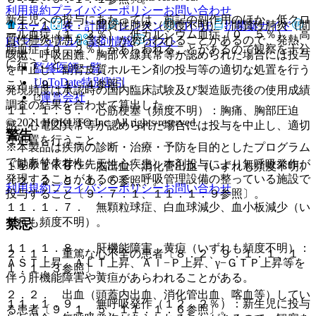
利用規約
プライバシーポリシー
お問い合わせ
新生児への投与にあたっては、前記の副作用のほか、低クロ
１１．１．４． 間質性肺炎（頻度不明）：間質性肺炎（間
ホーム
表・計算
レジメン
CTCAE
抗菌薬ガイド
ール血症（１．３％）、低カルシウム血症（０．５％）、高
質性肺炎増悪を含む）があらわれることがあるので、発熱、
ERマニュアル
薬剤情報
ポスト
脂血症（０．２％）があらわれることがあるので観察を十分
咳嗽、呼吸困難、胸部Ｘ線異常等が認められた場合には投与
に行うこと。
監修医師一覧
を中止し、副腎皮質ホルモン剤の投与等の適切な処置を行う
UpToDate特別割引
こと〔９．１．４参照〕。
発現頻度は承認時の国内臨床試験及び製造販売後の使用成績
運営会社
調査の結果を合わせて算出した。
１１．１．５． 心筋梗塞（頻度不明）：胸痛、胸部圧迫
© 2021 HOKUTO Inc. All rights reserved.
感、心電図異常等が認められた場合には投与を中止し、適切
警告
な処置を行うこと。
※本製品は疾病の診断・治療・予防を目的としたプログラム
ではありません。
〈動脈管依存性先天性心疾患〉本剤投与により無呼吸発作が
１１．１．６． 脳出血、消化管出血（いずれも頻度不明）
発現することがあるので、呼吸管理設備の整っている施設で
〔２．２、９．１．５参照〕。
利用規約
プライバシーポリシー
お問い合わせ
投与すること〔９．７．１、１１．１．９参照〕。
１１．１．７． 無顆粒球症、白血球減少、血小板減少（い
ずれも頻度不明）。
禁忌
１１．１．８． 肝機能障害、黄疸（いずれも頻度不明）：
２．１． 重篤な心不全の患者〔８．２、９．１．１、１
ＡＳＴ上昇、ＡＬＴ上昇、Ａｌ−Ｐ上昇、γ−ＧＴＰ上昇等を
１．１．３参照〕。
伴う肝機能障害や黄疸があらわれることがある。
２．２． 出血（頭蓋内出血、消化管出血、喀血等）してい
１１．１．９． 無呼吸発作（１２．２％）：新生児に投与
る患者〔９．１．５、１１．１．６参照〕。