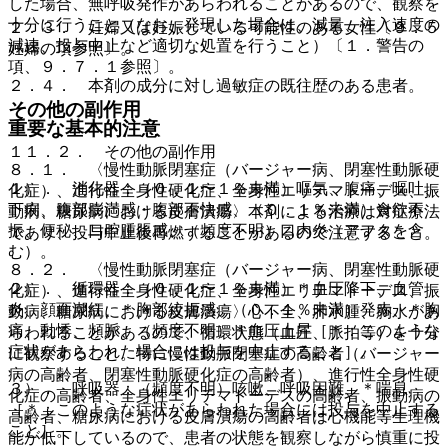
した場合、無呼吸発作があらわれることがあるので、観察を
十分に行うこと（なお、発現した場合は、減量、注入速度の
２．３． 妊婦又は妊娠している可能性のある女性〔９．５
減速、投与中止など適切な処置を行うこと）〔１．警告の
妊婦の項参照〕。
項、９．７．１参照〕。
２．４． 本剤の成分に対し過敏症の既往歴のある患者。
その他の副作用
重要な基本的注意
１１．２． その他の副作用
８．１． 〈慢性動脈閉塞症（バージャー病、閉塞性動脈硬
１）． 消化器：（０．１〜１％未満）嘔気、腹痛、嘔吐、
化症）、進行性全身性硬化症、全身性エリテマトーデス、振
下痢、腹部膨満感・腹部不快感、（０．１％未満）食欲不
動病、糖尿病における皮膚潰瘍〉本剤による治療は対症療法
振、便秘、口腔腫脹感、（頻度不明）口内炎（アフタを含
であり、投与中止後再燃することがあるので注意すること。
む）。
８．２． 〈慢性動脈閉塞症（バージャー病、閉塞性動脈硬
２）． 循環器：（０．１〜１％未満）＊血圧降下、血管
化症）、進行性全身性硬化症、全身性エリテマトーデス、振
炎、顔面潮紅、＊胸部絞扼感、（０．１％未満）発赤、＊胸
動病、糖尿病における皮膚潰瘍〉心不全、肺水腫、胸水があ
痛、動悸、頻脈、（頻度不明）＊血圧上昇［＊：このような
らわれることがあるので、循環状態（血圧、脈拍等）を十分
症状があらわれた場合には投与を中止すること］。
に観察すること。特に慢性動脈閉塞症の高齢者（バージャー
病の高齢者、閉塞性動脈硬化症の高齢者）、進行性全身性硬
３）． 呼吸器：（頻度不明）咳嗽、呼吸困難、＊喘息
化症の高齢者、全身性エリテマトーデスの高齢者、振動病の
［＊：このような症状があらわれた場合には投与を中止する
高齢者、糖尿病における皮膚潰瘍の高齢者は心機能等生理機
こと］。
能が低下しているので、患者の状態を観察しながら慎重に投