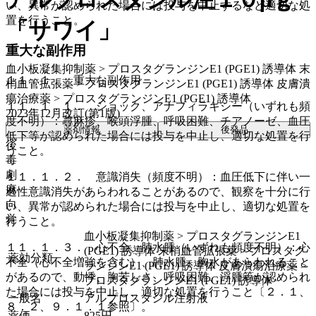
い、異常が認められた場合には投与を中止するなど適切な処
置を行うこと。
「サワイ」
重大な副作用
血小板凝集抑制薬 > プロスタグランジンE1 (PGE1) 誘導体 末
１１．１． 重大な副作用
梢血管拡張薬 > プロスタグランジンE1 (PGE1) 誘導体 皮膚潰
瘍治療薬 > プロスタグランジンE1 (PGE1) 誘導体
１１．１．１． ショック、アナフィラキシー（いずれも頻
2023年12月改訂(第1版)
度不明）：蕁麻疹、喉頭浮腫、呼吸困難、チアノーゼ、血圧
薬剤情報
後発品
低下等が認められた場合には投与を中止し、適切な処置を行
後
うこと。
毒
劇
１１．１．２． 意識消失（頻度不明）：血圧低下に伴い一
麻
過性意識消失があらわれることがあるので、観察を十分に行
向
い、異常が認められた場合には投与を中止し、適切な処置を
覚
行うこと。
血小板凝集抑制薬 > プロスタグランジンE1
１１．１．３． 心不全、肺水腫（いずれも頻度不明）：心
(PGE1) 誘導体 末梢血管拡張薬 > プロスタグ
薬効分類
不全（心不全増強を含む）、肺水腫、胸水があらわれること
ランジンE1 (PGE1) 誘導体 皮膚潰瘍治療薬 >
があるので、動悸、胸苦しさ、呼吸困難、浮腫等が認められ
プロスタグランジンE1 (PGE1) 誘導体
た場合には投与を中止し、適切な処置を行うこと〔２．１、
一般名
アルプロスタジル注射液
８．２、９．１．１参照〕。
薬価
825
円