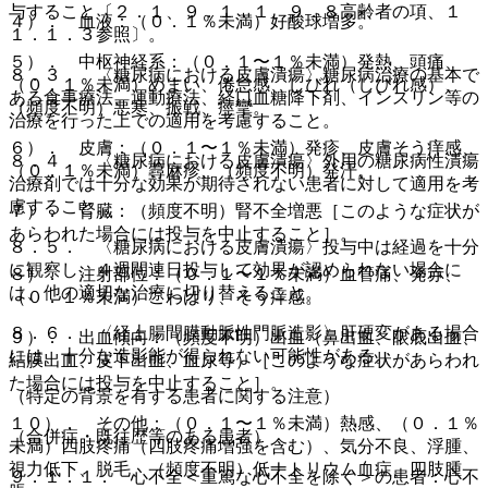
与すること〔２．１、９．１．１、９．８高齢者の項、１
４）． 血液：（０．１％未満）好酸球増多。
１．１．３参照〕。
５）． 中枢神経系：（０．１〜１％未満）発熱、頭痛、
８．３． 〈糖尿病における皮膚潰瘍〉糖尿病治療の基本で
（０．１％未満）めまい、倦怠感、しびれ（しびれ感）、
ある食事療法、運動療法、経口血糖降下剤、インスリン等の
（頻度不明）悪寒、振戦、痙攣。
治療を行った上での適用を考慮すること。
６）． 皮膚：（０．１〜１％未満）発疹、皮膚そう痒感、
８．４． 〈糖尿病における皮膚潰瘍〉外用の糖尿病性潰瘍
（０．１％未満）蕁麻疹、（頻度不明）発汗。
治療剤では十分な効果が期待されない患者に対して適用を考
慮すること。
７）． 腎臓：（頻度不明）腎不全増悪［このような症状が
あらわれた場合には投与を中止すること］。
８．５． 〈糖尿病における皮膚潰瘍〉投与中は経過を十分
に観察し、４週間連日投与して効果が認められない場合に
８）． 注射部位：（０．１〜１％未満）血管痛、発赤、
は、他の適切な治療に切り替えること。
（０．１％未満）こわばり、そう痒感。
８．６． 〈経上腸間膜動脈性門脈造影〉肝硬変がある場合
９）． 出血傾向：（頻度不明）出血（鼻出血、眼底出血、
には、十分な造影能が得られない可能性がある。
結膜出血、皮下出血、血尿等）［このような症状があらわれ
た場合には投与を中止すること］。
（特定の背景を有する患者に関する注意）
１０）． その他：（０．１〜１％未満）熱感、（０．１％
（合併症・既往歴等のある患者）
未満）四肢疼痛（四肢疼痛増強を含む）、気分不良、浮腫、
視力低下、脱毛、（頻度不明）低ナトリウム血症、四肢腫
９．１．１． 心不全＜重篤な心不全を除く＞の患者：心不