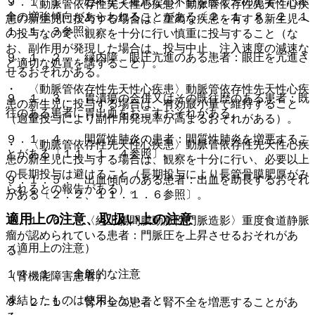
９．１．１． 心不全＜重篤な心不全を除く＞の患者：心不
・ 〈動脈管依存性先天性心疾患〉動脈管依存性先天性心疾
全の増強傾向があらわれることがある〔２．１、８．２、１
患の新生児に投与する場合は、重篤な疾患を有する新生児へ
１．１．３参照〕。
の投与なので、観察を十分に行い慎重に投与すること（な
お、副作用が発現した場合は、投与中止、注入速度の減速な
９．１．２． 緑内障、眼圧亢進のある患者：眼圧を亢進さ
ど適切な処置を講ずること）。
せるおそれがある。
・ 〈動脈管依存性先天性心疾患〉動脈管依存性先天性心疾
９．１．３． 胃潰瘍の合併又はその既往歴のある患者：既
患の新生児に投与する場合は、有効最小量で維持すること
往のある患者に胃出血をおこすおそれがある。
（過量投与により副作用発現率が高まるおそれがある）。
９．１．４． 間質性肺炎の患者：間質性肺炎を増悪するこ
・ 〈動脈管依存性先天性心疾患〉動脈管依存性先天性心疾
とがある〔１１．１．４参照〕。
患の新生児に投与する場合は、観察を十分に行い、必要以上
の長期投与は避けること（長期投与により長管骨膜肥厚がみ
９．１．５． 出血傾向のある患者：出血を助長するおそれ
られるとの報告がある）。
がある〔２．２、１１．１．６参照〕。
適用上の注意、取扱い上の注意
９．１．６． 〈経上腸間膜動脈性門脈造影〉重度食道静脈
瘤が認められている患者：門脈圧を上昇させるおそれがあ
（適用上の注意）
る。
１４．１． 全般的な注意
（腎機能障害患者）
凍結したものは使用しないこと。
９．２．１． 腎不全の患者：腎不全を増悪することがあ