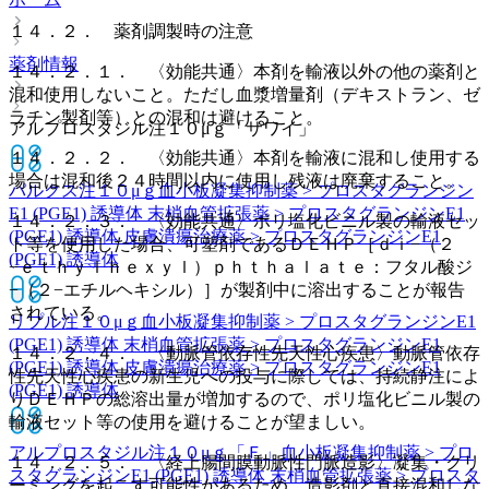
１４．２． 薬剤調製時の注意
薬剤情報
１４．２．１． 〈効能共通〉本剤を輸液以外の他の薬剤と
混和使用しないこと。ただし血漿増量剤（デキストラン、ゼ
ラチン製剤等）との混和は避けること。
アルプロスタジル注１０μｇ「サワイ」
１４．２．２． 〈効能共通〉本剤を輸液に混和し使用する
場合は混和後２４時間以内に使用し残液は廃棄すること。
パルクス注１０μｇ
血小板凝集抑制薬 > プロスタグランジン
E1 (PGE1) 誘導体 末梢血管拡張薬 > プロスタグランジンE1
１４．２．３． 〈効能共通〉ポリ塩化ビニル製の輸液セッ
(PGE1) 誘導体 皮膚潰瘍治療薬 > プロスタグランジンE1
ト等を使用した場合、可塑剤であるＤＥＨＰ［ｄｉ−（２
(PGE1) 誘導体
−ｅｔｈｙｌｈｅｘｙｌ）ｐｈｔｈａｌａｔｅ：フタル酸ジ
−（２−エチルヘキシル）］が製剤中に溶出することが報告
されている。
リプル注１０μｇ
血小板凝集抑制薬 > プロスタグランジンE1
(PGE1) 誘導体 末梢血管拡張薬 > プロスタグランジンE1
１４．２．４． 〈動脈管依存性先天性心疾患〉動脈管依存
(PGE1) 誘導体 皮膚潰瘍治療薬 > プロスタグランジンE1
性先天性心疾患の新生児への投与に際しては、持続静注によ
(PGE1) 誘導体
りＤＥＨＰの総溶出量が増加するので、ポリ塩化ビニル製の
輸液セット等の使用を避けることが望ましい。
アルプロスタジル注１０μｇ「Ｆ」
血小板凝集抑制薬 > プロ
１４．２．５． 〈経上腸間膜動脈性門脈造影〉凝集・クリ
スタグランジンE1 (PGE1) 誘導体 末梢血管拡張薬 > プロスタ
ーミングを起こす可能性があるため、造影剤と直接混和しな