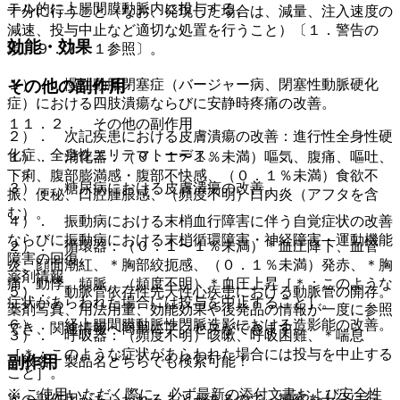
テル的に上腸間膜動脈内に投与する。
十分に行うこと（なお、発現した場合は、減量、注入速度の
減速、投与中止など適切な処置を行うこと）〔１．警告の
効能・効果
項、９．７．１参照〕。
１）． 慢性動脈閉塞症（バージャー病、閉塞性動脈硬化
その他の副作用
症）における四肢潰瘍ならびに安静時疼痛の改善。
１１．２． その他の副作用
２）． 次記疾患における皮膚潰瘍の改善：進行性全身性硬
化症、全身性エリテマトーデス。
１）． 消化器：（０．１〜１％未満）嘔気、腹痛、嘔吐、
下痢、腹部膨満感・腹部不快感、（０．１％未満）食欲不
３）． 糖尿病における皮膚潰瘍の改善。
振、便秘、口腔腫脹感、（頻度不明）口内炎（アフタを含
む）。
４）． 振動病における末梢血行障害に伴う自覚症状の改善
ならびに振動病における末梢循環障害・神経障害・運動機能
２）． 循環器：（０．１〜１％未満）＊血圧降下、血管
障害の回復。
炎、顔面潮紅、＊胸部絞扼感、（０．１％未満）発赤、＊胸
薬剤情報
痛、動悸、頻脈、（頻度不明）＊血圧上昇［＊：このような
５）． 動脈管依存性先天性心疾患における動脈管の開存。
症状があらわれた場合には投与を中止すること］。
薬剤写真、用法用量、効能効果や後発品の情報が一度に参照
６）． 経上腸間膜動脈性門脈造影における造影能の改善。
でき、関連情報へ簡単にアクセスができます。
３）． 呼吸器：（頻度不明）咳嗽、呼吸困難、＊喘息
［＊：このような症状があらわれた場合には投与を中止する
副作用
一般名、製品名どちらでも検索可能！
こと］。
※ ご使用いただく際に、必ず最新の添付文書および安全性
次の副作用があらわれることがあるので、観察を十分に行