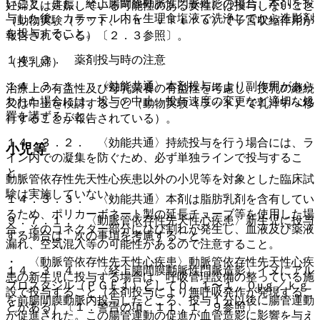
いこと。また、経上腸間膜動脈性門脈造影の場合、本剤を投
妊婦又は妊娠している可能性のある女性には投与しないこと
与した後、カテーテル内を生理食塩液で洗浄してから造影剤
（動物実験（ラット、ｉｎ ｖｉｔｒｏ）で子宮収縮作用が
を投与すること。
報告されている）〔２．３参照〕。
１４．３． 薬剤投与時の注意
（授乳婦）
１４．３．１． 〈効能共通〉本剤投与により副作用があら
治療上の有益性及び母乳栄養の有益性を考慮し、授乳の継続
われた場合には、投与の中止、投与速度の変更など適切な処
又は中止を検討すること（動物実験（ラット）で乳汁中へ移
置を講ずること。
行することが報告されている）。
１４．３．２． 〈効能共通〉持続投与を行う場合には、ラ
小児等
イン内での凝集を防ぐため、必ず単独ラインで投与するこ
と。
動脈管依存性先天性心疾患以外の小児等を対象とした臨床試
験は実施していない。
１４．３．３． 〈効能共通〉本剤は脂肪乳剤を含有してい
るため、ポリカーボネート製の延長チューブ等を使用した場
９．７．１． 〈動脈管依存性先天性心疾患〉新生児に投与
合、そのコネクター部分にひび割れが発生し、血液及び薬液
する場合は、次の事項を考慮すること。
漏れ、空気混入等の可能性があるので注意すること。
・ 〈動脈管依存性先天性心疾患〉動脈管依存性先天性心疾
１４．３．４． 〈経上腸間膜動脈性門脈造影〉イヌにアル
患の新生児に投与する場合は、呼吸管理設備の整っている施
プロスタジル（ＰＧＥ１）として０．１〜１．０μｇ／ｋｇ
設で投与すること（本剤投与により無呼吸発作が発現するこ
を前腸間膜動脈内投与したところ、投与１分以後に腸管運動
とがある）〔１．警告の項、１１．１．９参照〕。
が促進された。この腸管運動の促進が血管造影に影響を与え