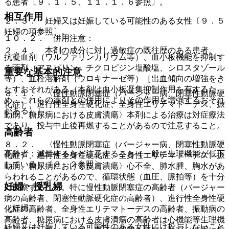
る患者〔９．１．５、１１．１．６参照〕。
相互作用
２．３． 妊婦又は妊娠している可能性のある女性〔９．５
妊婦の項参照〕。
１０．２． 併用注意：
２．４． 本剤の成分に対し過敏症の既往歴のある患者。
抗凝血剤（ワルファリンカリウム等）、血小板機能を抑制す
る薬剤（アスピリン、チクロピジン塩酸塩、シロスタゾール
重要な基本的注意
等）、血栓溶解剤（ウロキナーゼ等）［出血傾向の増強をき
たすおそれがある（本剤は血小板凝集抑制作用を有するた
８．１． 〈慢性動脈閉塞症（バージャー病、閉塞性動脈硬
め、これらの薬剤との併用によりその作用を増強するおそれ
化症）、進行性全身性硬化症、全身性エリテマトーデス、振
がある）］。
動病、糖尿病における皮膚潰瘍〉本剤による治療は対症療法
であり、投与中止後再燃することがあるので注意すること。
高齢者
８．２． 〈慢性動脈閉塞症（バージャー病、閉塞性動脈硬
高齢者：減量するなど注意すること（一般に生理機能が低下
化症）、進行性全身性硬化症、全身性エリテマトーデス、振
している）〔８．２参照〕。
動病、糖尿病における皮膚潰瘍〉心不全、肺水腫、胸水があ
らわれることがあるので、循環状態（血圧、脈拍等）を十分
妊婦・授乳婦
に観察すること。特に慢性動脈閉塞症の高齢者（バージャー
病の高齢者、閉塞性動脈硬化症の高齢者）、進行性全身性硬
（妊婦）
化症の高齢者、全身性エリテマトーデスの高齢者、振動病の
高齢者、糖尿病における皮膚潰瘍の高齢者は心機能等生理機
妊婦又は妊娠している可能性のある女性には投与しないこと