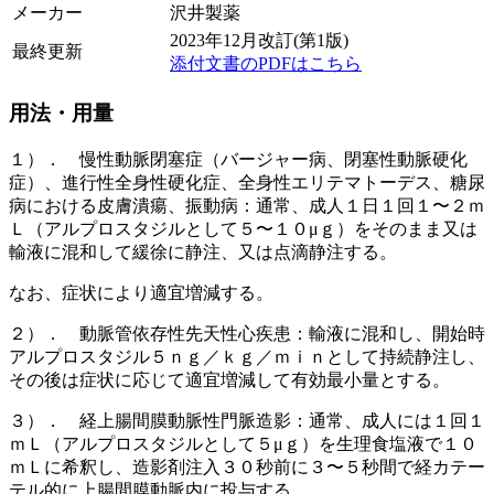
メーカー
沢井製薬
2023年12月改訂(第1版)
最終更新
添付文書のPDFはこちら
用法・用量
１）． 慢性動脈閉塞症（バージャー病、閉塞性動脈硬化
症）、進行性全身性硬化症、全身性エリテマトーデス、糖尿
病における皮膚潰瘍、振動病：通常、成人１日１回１〜２ｍ
Ｌ（アルプロスタジルとして５〜１０μｇ）をそのまま又は
輸液に混和して緩徐に静注、又は点滴静注する。
なお、症状により適宜増減する。
２）． 動脈管依存性先天性心疾患：輸液に混和し、開始時
アルプロスタジル５ｎｇ／ｋｇ／ｍｉｎとして持続静注し、
その後は症状に応じて適宜増減して有効最小量とする。
３）． 経上腸間膜動脈性門脈造影：通常、成人には１回１
ｍＬ（アルプロスタジルとして５μｇ）を生理食塩液で１０
ｍＬに希釈し、造影剤注入３０秒前に３〜５秒間で経カテー
テル的に上腸間膜動脈内に投与する。