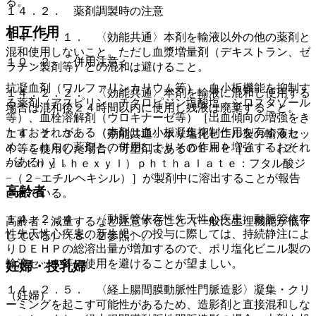
る。
１４．２． 薬剤調製時の注意
相互作用
１４．２．１． 〈効能共通〉本剤を輸液以外の他の薬剤と
混和使用しないこと。ただし血漿増量剤（デキストラン、ゼ
１０．２． 併用注意：
ラチン製剤等）との混和は避けること。
抗凝血剤（ワルファリンカリウム等）、血小板機能を抑制す
１４．２．２． 〈効能共通〉本剤を輸液に混和し使用する
る薬剤（アスピリン、チクロピジン塩酸塩、シロスタゾール
場合は混和後２４時間以内に使用し残液は廃棄すること。
等）、血栓溶解剤（ウロキナーゼ等）［出血傾向の増強をき
たすおそれがある（本剤は血小板凝集抑制作用を有するた
１４．２．３． 〈効能共通〉ポリ塩化ビニル製の輸液セッ
め、これらの薬剤との併用によりその作用を増強するおそれ
ト等を使用した場合、可塑剤であるＤＥＨＰ［ｄｉ−（２
がある）］。
−ｅｔｈｙｌｈｅｘｙｌ）ｐｈｔｈａｌａｔｅ：フタル酸ジ
−（２−エチルヘキシル）］が製剤中に溶出することが報告
高齢者
されている。
１４．２．４． 〈動脈管依存性先天性心疾患〉動脈管依存
高齢者：減量するなど注意すること（一般に生理機能が低下
性先天性心疾患の新生児への投与に際しては、持続静注によ
している）〔８．２参照〕。
りＤＥＨＰの総溶出量が増加するので、ポリ塩化ビニル製の
輸液セット等の使用を避けることが望ましい。
妊婦・授乳婦
１４．２．５． 〈経上腸間膜動脈性門脈造影〉凝集・クリ
（妊婦）
ーミングを起こす可能性があるため、造影剤と直接混和しな