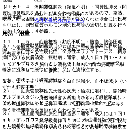
１１．１．４． 間質性肺炎（頻度不明）：間質性肺炎（間
メーカー
沢井製薬
質性肺炎増悪を含む）があらわれることがあるので、発熱、
2023年12月改訂(第1版)
最終更新
咳嗽、呼吸困難、胸部Ｘ線異常等が認められた場合には投与
添付文書のPDFはこちら
を中止し、副腎皮質ホルモン剤の投与等の適切な処置を行う
こと〔９．１．４参照〕。
用法・用量
１１．１．５． 心筋梗塞（頻度不明）：胸痛、胸部圧迫
１）． 慢性動脈閉塞症（バージャー病、閉塞性動脈硬化
感、心電図異常等が認められた場合には投与を中止し、適切
症）、進行性全身性硬化症、全身性エリテマトーデス、糖尿
な処置を行うこと。
病における皮膚潰瘍、振動病：通常、成人１日１回１〜２ｍ
Ｌ（アルプロスタジルとして５〜１０μｇ）をそのまま又は
１１．１．６． 脳出血、消化管出血（いずれも頻度不明）
輸液に混和して緩徐に静注、又は点滴静注する。
〔２．２、９．１．５参照〕。
なお、症状により適宜増減する。
１１．１．７． 無顆粒球症、白血球減少、血小板減少（い
ずれも頻度不明）。
２）． 動脈管依存性先天性心疾患：輸液に混和し、開始時
アルプロスタジル５ｎｇ／ｋｇ／ｍｉｎとして持続静注し、
１１．１．８． 肝機能障害、黄疸（いずれも頻度不明）：
その後は症状に応じて適宜増減して有効最小量とする。
ＡＳＴ上昇、ＡＬＴ上昇、Ａｌ−Ｐ上昇、γ−ＧＴＰ上昇等を
伴う肝機能障害や黄疸があらわれることがある。
３）． 経上腸間膜動脈性門脈造影：通常、成人には１回１
ｍＬ（アルプロスタジルとして５μｇ）を生理食塩液で１０
１１．１．９． 無呼吸発作（１２．２％）：新生児に投与
ｍＬに希釈し、造影剤注入３０秒前に３〜５秒間で経カテー
した場合、無呼吸発作があらわれることがあるので、観察を