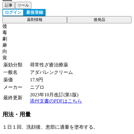
記事
ツール
ログイン
新規登録
薬剤情報
後発品
後
毒
劇
麻
向
覚
薬効分類
尋常性ざ瘡治療薬
一般名
アダパレンクリーム
薬価
17.9
円
メーカー
ニプロ
2023年10月改訂(第1版)
最終更新
添付文書のPDFはこちら
用法・用量
１日１回、洗顔後、患部に適量を塗布する。