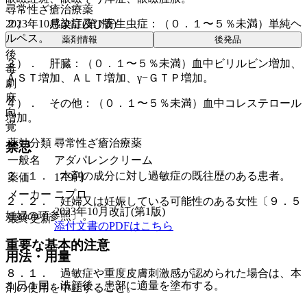
尋常性ざ瘡治療薬
2023年10月改訂(第1版)
２）． 感染症及び寄生虫症：（０．１〜５％未満）単純ヘ
ルペス。
薬剤情報
後発品
後
３）． 肝臓：（０．１〜５％未満）血中ビリルビン増加、
毒
ＡＳＴ増加、ＡＬＴ増加、γ−ＧＴＰ増加。
劇
麻
４）． その他：（０．１〜５％未満）血中コレステロール
向
増加。
覚
薬効分類
尋常性ざ瘡治療薬
禁忌
一般名
アダパレンクリーム
２．１． 本剤の成分に対し過敏症の既往歴のある患者。
薬価
17.9
円
メーカー
ニプロ
２．２． 妊婦又は妊娠している可能性のある女性〔９．５
2023年10月改訂(第1版)
妊婦の項参照〕。
最終更新
添付文書のPDFはこちら
重要な基本的注意
用法・用量
８．１． 過敏症や重度皮膚刺激感が認められた場合は、本
１日１回、洗顔後、患部に適量を塗布する。
剤の使用を中止すること。