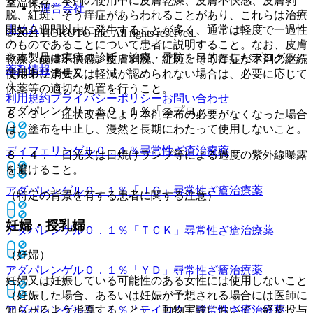
８．２． 本剤の使用中に皮膚乾燥、皮膚不快感、皮膚剥
室温保存。
運営会社
脱、紅斑、そう痒症があらわれることがあり、これらは治療
ホーム
開始２週間以内に発生することが多く、通常は軽度で一過性
© 2021 HOKUTO Inc. All rights reserved.
のものであることについて患者に説明すること。なお、皮膚
※本製品は疾病の診断・治療・予防を目的としたプログラム
乾燥、皮膚不快感、皮膚剥脱、紅斑、そう痒症が本剤の継続
薬剤情報
ではありません。
使用中に消失又は軽減が認められない場合は、必要に応じて
休薬等の適切な処置を行うこと。
利用規約
プライバシーポリシー
お問い合わせ
アダパレンクリーム０．１％「ニプロ」
８．３． 症状改善により本剤塗布の必要がなくなった場合
は、塗布を中止し、漫然と長期にわたって使用しないこと。
ディフェリンゲル０．１％
尋常性ざ瘡治療薬
８．４． 日光又は日焼けランプ等による過度の紫外線曝露
を避けること。
アダパレンゲル０．１％「ＪＧ」
尋常性ざ瘡治療薬
（特定の背景を有する患者に関する注意）
妊婦・授乳婦
アダパレンゲル０．１％「ＴＣＫ」
尋常性ざ瘡治療薬
（妊婦）
アダパレンゲル０．１％「ＹＤ」
尋常性ざ瘡治療薬
妊婦又は妊娠している可能性のある女性には使用しないこと
（妊娠した場合、あるいは妊娠が予想される場合には医師に
知らせるよう指導すること）、動物実験において、経皮投与
アダパレンゲル０．１％「テイコク」
尋常性ざ瘡治療薬