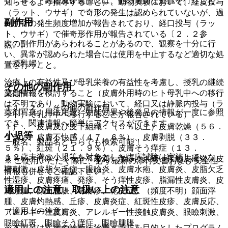
５．３． 結節及び嚢腫には、他の適切な処置を行うこと。
知らせるよう指導すること）、動物実験において、経皮投与
（ラット、ウサギ）で奇形の発生は認められていないが、過
副作用
剰肋骨の発生頻度増加が報告されており、経口投与（ラッ
ト、ウサギ）で催奇形作用が報告されている〔２．２参
次の副作用があらわれることがあるので、観察を十分に行
照〕。
い、異常が認められた場合には使用を中止するなど適切な処
（授乳婦）
置を行うこと。
治療上の有益性及び母乳栄養の有益性を考慮し、授乳の継続
その他の副作用
又は中止を検討すること（皮膚外用時のヒト母乳中への移行
薬剤情報
は不明であり、動物実験において、経口又は静脈内投与（ラ
１１．２． その他の副作用
薬剤写真、用法用量、効能効果や後発品の情報が一度に参照
ット）で乳汁中へ移行することが報告されている）。
でき、関連情報へ簡単にアクセスができます。
１）． 皮膚及び皮下組織：（５％以上）皮膚乾燥（５６．
小児等
１％）、皮膚不快感（４７．６％）、皮膚剥脱（３３．
一般名、製品名どちらでも検索可能！
５％）、紅斑（２１．９％）、皮膚そう痒症（１３．
１２歳未満の小児等を対象とした臨床試験は実施していな
２％）、（０．１〜５％未満）湿疹、ざ瘡、接触皮膚炎、皮
※ ご使用いただく際に、必ず最新の添付文書および安全性
い。
膚刺激、皮脂欠乏症、眼瞼炎、皮膚水疱、皮膚炎、皮脂欠乏
情報も併せてご確認下さい。
性湿疹、皮膚疼痛、発疹、そう痒性皮疹、脂漏性皮膚炎、皮
適用上の注意、取扱い上の注意
膚浮腫、顔面腫脹、蕁麻疹、乾皮症、（頻度不明）顔面浮
腫、皮膚灼熱感、丘疹、皮膚炎症、紅斑性皮疹、皮膚反応、
（適用上の注意）
アレルギー性皮膚炎、アレルギー性接触皮膚炎、眼瞼刺激、
眼瞼紅斑、眼瞼そう痒症、眼瞼腫脹。
※本製品は疾病の診断・治療・予防を目的としたプログラム