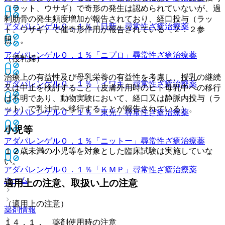
（ラット、ウサギ）で奇形の発生は認められていないが、過
剰肋骨の発生頻度増加が報告されており、経口投与（ラッ
アダパレンゲル０．１％「日新」
尋常性ざ瘡治療薬
ト、ウサギ）で催奇形作用が報告されている〔２．２参
照〕。
アダパレンゲル０．１％「ニプロ」
尋常性ざ瘡治療薬
（授乳婦）
治療上の有益性及び母乳栄養の有益性を考慮し、授乳の継続
アダパレンゲル０．１％「イワキ」
尋常性ざ瘡治療薬
又は中止を検討すること（皮膚外用時のヒト母乳中への移行
は不明であり、動物実験において、経口又は静脈内投与（ラ
ット）で乳汁中へ移行することが報告されている）。
アダパレンゲル０．１％「東光」
尋常性ざ瘡治療薬
小児等
アダパレンゲル０．１％「ニットー」
尋常性ざ瘡治療薬
１２歳未満の小児等を対象とした臨床試験は実施していな
い。
アダパレンゲル０．１％「ＫＭＰ」
尋常性ざ瘡治療薬
ホーム
適用上の注意、取扱い上の注意
（適用上の注意）
薬剤情報
１４．１． 薬剤使用時の注意