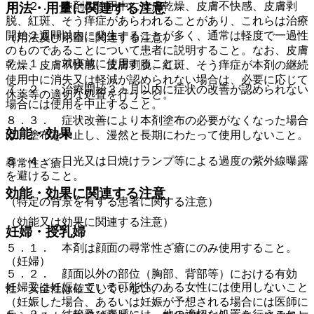
８．２． 本剤の使用中に皮膚乾燥、皮膚不快感、皮膚剥
用法・用量に関連する注意
脱、紅斑、そう痒症があらわれることがあり、これらは治療
開始２週間以内に発生することが多く、通常は軽度で一過性
（用法及び用量に関連する注意）
のものであることについて患者に説明すること。なお、皮膚
７．１． 就寝前に使用すること。
乾燥、皮膚不快感、皮膚剥脱、紅斑、そう痒症が本剤の継続
使用中に消失又は軽減が認められない場合は、必要に応じて
７．２． 治療開始３ヵ月以内に症状の改善が認められない
休薬等の適切な処置を行うこと。
場合には使用を中止すること。
８．３． 症状改善により本剤塗布の必要がなくなった場合
効能・効果
は、塗布を中止し、漫然と長期にわたって使用しないこと。
８．４． 日光又は日焼けランプ等による過度の紫外線曝露
尋常性ざ瘡。
を避けること。
効能・効果に関連する注意
（特定の背景を有する患者に関する注意）
（効能又は効果に関連する注意）
妊婦・授乳婦
５．１． 本剤は顔面の尋常性ざ瘡にのみ使用すること。
（妊婦）
５．２． 顔面以外の部位（胸部、背部等）における有効
妊婦又は妊娠している可能性のある女性には使用しないこと
性・安全性は確立していない。
（妊娠した場合、あるいは妊娠が予想される場合には医師に