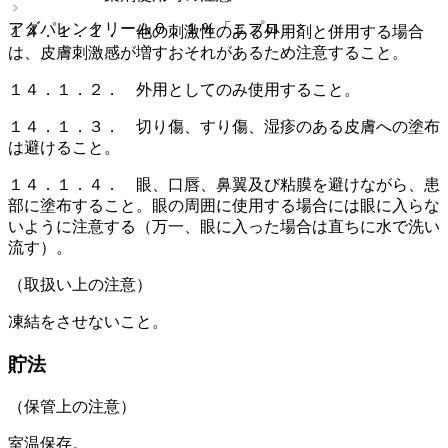
アダパレンクリーム０．１％「ニプロ」
１４．１．１． 他の刺激性のある外用剤と併用する場合
は、皮膚刺激感が増すおそれがあるため注意すること。
１４．１．２． 外用としてのみ使用すること。
１４．１．３． 切り傷、すり傷、湿疹のある皮膚への塗布
は避けること。
１４．１．４． 眼、口唇、鼻翼及び粘膜を避けながら、患
部に塗布すること。眼の周囲に使用する場合には眼に入らな
いように注意する（万一、眼に入った場合は直ちに水で洗い
流す）。
（取扱い上の注意）
凍結をさせないこと。
貯法
（保管上の注意）
室温保存。