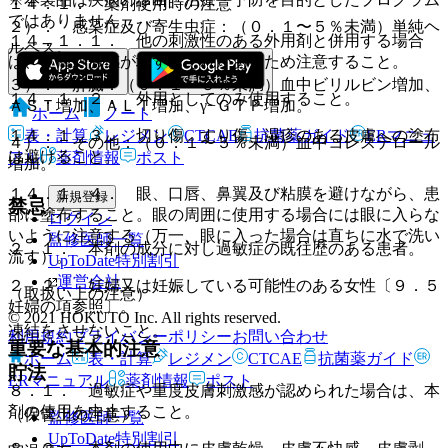
１４．１． 薬剤使用時の注意
ではありません。
２）． 感染症及び寄生虫症：（０．１〜５％未満）単純ヘ
１４．１．１． 他の刺激性のある外用剤と併用する場合
ルペス。
は、皮膚刺激感が増すおそれがあるため注意すること。
３）． 肝臓：（０．１〜５％未満）血中ビリルビン増加、
１４．１．２． 外用としてのみ使用すること。
ＡＳＴ増加、ＡＬＴ増加、γ−ＧＴＰ増加。
ホーム
ノート
１４．１．３． 切り傷、すり傷、湿疹のある皮膚への塗布
表・計算
レジメン
CTCAE
抗菌薬ガイド
ERマニュ
４）． その他：（０．１〜５％未満）血中コレステロール
は避けること。
アル
薬剤情報
ポスト
増加。
１４．１．４． 眼、口唇、鼻翼及び粘膜を避けながら、患
新規登録
禁忌
部に塗布すること。眼の周囲に使用する場合には眼に入らな
ログイン
いように注意する（万一、眼に入った場合は直ちに水で洗い
監修医師一覧
２．１． 本剤の成分に対し過敏症の既往歴のある患者。
流す）。
UpToDate特別割引
運営会社
２．２． 妊婦又は妊娠している可能性のある女性〔９．５
（取扱い上の注意）
妊婦の項参照〕。
© 2021 HOKUTO Inc. All rights reserved.
凍結をさせないこと。
利用規約
プライバシーポリシー
お問い合わせ
重要な基本的注意
ホーム
表・計算
レジメン
CTCAE
抗菌薬ガイド
貯法
ERマニュアル
薬剤情報
ポスト
８．１． 過敏症や重度皮膚刺激感が認められた場合は、本
剤の使用を中止すること。
（保管上の注意）
監修医師一覧
UpToDate特別割引