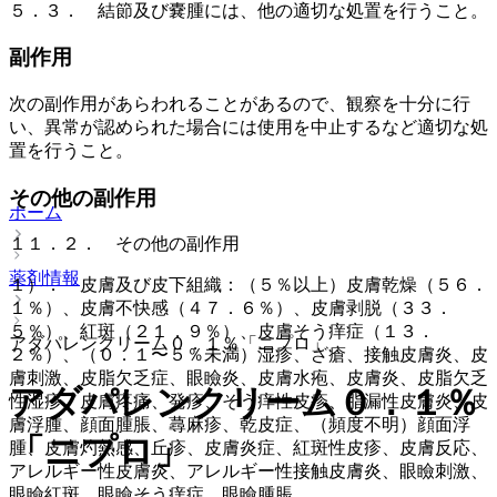
５．３． 結節及び嚢腫には、他の適切な処置を行うこと。
副作用
次の副作用があらわれることがあるので、観察を十分に行
い、異常が認められた場合には使用を中止するなど適切な処
置を行うこと。
その他の副作用
ホーム
１１．２． その他の副作用
薬剤情報
１）． 皮膚及び皮下組織：（５％以上）皮膚乾燥（５６．
１％）、皮膚不快感（４７．６％）、皮膚剥脱（３３．
５％）、紅斑（２１．９％）、皮膚そう痒症（１３．
アダパレンクリーム０．１％「ニプロ」
２％）、（０．１〜５％未満）湿疹、ざ瘡、接触皮膚炎、皮
膚刺激、皮脂欠乏症、眼瞼炎、皮膚水疱、皮膚炎、皮脂欠乏
アダパレンクリーム０．１％
性湿疹、皮膚疼痛、発疹、そう痒性皮疹、脂漏性皮膚炎、皮
膚浮腫、顔面腫脹、蕁麻疹、乾皮症、（頻度不明）顔面浮
「ニプロ」
腫、皮膚灼熱感、丘疹、皮膚炎症、紅斑性皮疹、皮膚反応、
アレルギー性皮膚炎、アレルギー性接触皮膚炎、眼瞼刺激、
眼瞼紅斑、眼瞼そう痒症、眼瞼腫脹。