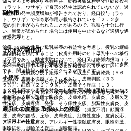
５．３． 結節及び嚢腫には、他の適切な処置を行うこと。
知らせるよう指導すること）、動物実験において、経皮投与
（ラット、ウサギ）で奇形の発生は認められていないが、過
副作用
剰肋骨の発生頻度増加が報告されており、経口投与（ラッ
ト、ウサギ）で催奇形作用が報告されている〔２．２参
次の副作用があらわれることがあるので、観察を十分に行
照〕。
い、異常が認められた場合には使用を中止するなど適切な処
（授乳婦）
置を行うこと。
治療上の有益性及び母乳栄養の有益性を考慮し、授乳の継続
その他の副作用
又は中止を検討すること（皮膚外用時のヒト母乳中への移行
薬剤情報
は不明であり、動物実験において、経口又は静脈内投与（ラ
１１．２． その他の副作用
薬剤写真、用法用量、効能効果や後発品の情報が一度に参照
ット）で乳汁中へ移行することが報告されている）。
でき、関連情報へ簡単にアクセスができます。
１）． 皮膚及び皮下組織：（５％以上）皮膚乾燥（５６．
小児等
１％）、皮膚不快感（４７．６％）、皮膚剥脱（３３．
一般名、製品名どちらでも検索可能！
５％）、紅斑（２１．９％）、皮膚そう痒症（１３．
１２歳未満の小児等を対象とした臨床試験は実施していな
２％）、（０．１〜５％未満）湿疹、ざ瘡、接触皮膚炎、皮
※ ご使用いただく際に、必ず最新の添付文書および安全性
い。
膚刺激、皮脂欠乏症、眼瞼炎、皮膚水疱、皮膚炎、皮脂欠乏
情報も併せてご確認下さい。
性湿疹、皮膚疼痛、発疹、そう痒性皮疹、脂漏性皮膚炎、皮
適用上の注意、取扱い上の注意
膚浮腫、顔面腫脹、蕁麻疹、乾皮症、（頻度不明）顔面浮
腫、皮膚灼熱感、丘疹、皮膚炎症、紅斑性皮疹、皮膚反応、
（適用上の注意）
アレルギー性皮膚炎、アレルギー性接触皮膚炎、眼瞼刺激、
眼瞼紅斑、眼瞼そう痒症、眼瞼腫脹。
※本製品は疾病の診断・治療・予防を目的としたプログラム