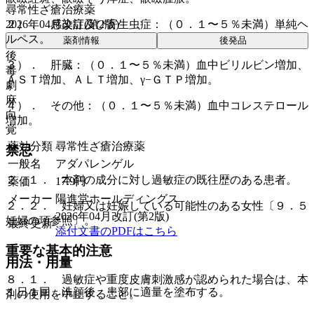
尋常性ざ瘡治療薬
2026年04月改訂(第2版)
２）． 感染症及び寄生虫症：（０．１〜５％未満）単純ヘ
ルペス。
薬剤情報
後発品
後
３）． 肝臓：（０．１〜５％未満）血中ビリルビン増加、
毒
ＡＳＴ増加、ＡＬＴ増加、γ−ＧＴＰ増加。
劇
麻
４）． その他：（０．１〜５％未満）血中コレステロール
向
増加。
覚
薬効分類
尋常性ざ瘡治療薬
禁忌
一般名
アダパレンゲル
２．１． 本剤の成分に対し過敏症の既往歴のある患者。
薬価
17.9
円
メーカー
陽進堂ホールディングス
２．２． 妊婦又は妊娠している可能性のある女性〔９．５
2026年04月改訂(第2版)
妊婦の項参照〕。
最終更新
添付文書のPDFはこちら
重要な基本的注意
用法・用量
８．１． 過敏症や重度皮膚刺激感が認められた場合は、本
１日１回、洗顔後、患部に適量を塗布する。
剤の使用を中止すること。