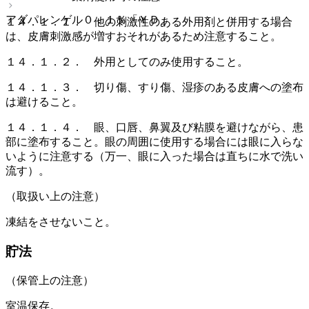
アダパレンゲル０．１％「ＹＤ」
１４．１．１． 他の刺激性のある外用剤と併用する場合
は、皮膚刺激感が増すおそれがあるため注意すること。
１４．１．２． 外用としてのみ使用すること。
１４．１．３． 切り傷、すり傷、湿疹のある皮膚への塗布
は避けること。
１４．１．４． 眼、口唇、鼻翼及び粘膜を避けながら、患
部に塗布すること。眼の周囲に使用する場合には眼に入らな
いように注意する（万一、眼に入った場合は直ちに水で洗い
流す）。
（取扱い上の注意）
凍結をさせないこと。
貯法
（保管上の注意）
室温保存。