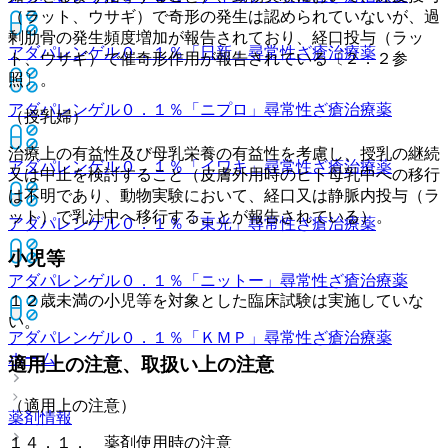
（ラット、ウサギ）で奇形の発生は認められていないが、過
剰肋骨の発生頻度増加が報告されており、経口投与（ラッ
アダパレンゲル０．１％「日新」
尋常性ざ瘡治療薬
ト、ウサギ）で催奇形作用が報告されている〔２．２参
照〕。
アダパレンゲル０．１％「ニプロ」
尋常性ざ瘡治療薬
（授乳婦）
治療上の有益性及び母乳栄養の有益性を考慮し、授乳の継続
アダパレンゲル０．１％「イワキ」
尋常性ざ瘡治療薬
又は中止を検討すること（皮膚外用時のヒト母乳中への移行
は不明であり、動物実験において、経口又は静脈内投与（ラ
ット）で乳汁中へ移行することが報告されている）。
アダパレンゲル０．１％「東光」
尋常性ざ瘡治療薬
小児等
アダパレンゲル０．１％「ニットー」
尋常性ざ瘡治療薬
１２歳未満の小児等を対象とした臨床試験は実施していな
い。
アダパレンゲル０．１％「ＫＭＰ」
尋常性ざ瘡治療薬
ホーム
適用上の注意、取扱い上の注意
（適用上の注意）
薬剤情報
１４．１． 薬剤使用時の注意