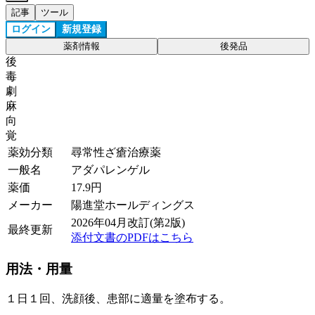
記事
ツール
ログイン
新規登録
薬剤情報
後発品
後
毒
劇
麻
向
覚
薬効分類
尋常性ざ瘡治療薬
一般名
アダパレンゲル
薬価
17.9
円
メーカー
陽進堂ホールディングス
2026年04月改訂(第2版)
最終更新
添付文書のPDFはこちら
用法・用量
１日１回、洗顔後、患部に適量を塗布する。