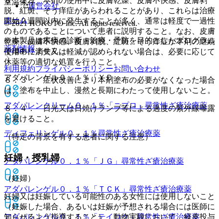
８．２． 本剤の使用中に皮膚乾燥、皮膚不快感、皮膚剥
室温保存。
運営会社
脱、紅斑、そう痒症があらわれることがあり、これらは治療
ホーム
開始２週間以内に発生することが多く、通常は軽度で一過性
© 2021 HOKUTO Inc. All rights reserved.
のものであることについて患者に説明すること。なお、皮膚
※本製品は疾病の診断・治療・予防を目的としたプログラム
乾燥、皮膚不快感、皮膚剥脱、紅斑、そう痒症が本剤の継続
薬剤情報
ではありません。
使用中に消失又は軽減が認められない場合は、必要に応じて
休薬等の適切な処置を行うこと。
利用規約
プライバシーポリシー
お問い合わせ
アダパレンゲル０．１％「ＹＤ」
８．３． 症状改善により本剤塗布の必要がなくなった場合
は、塗布を中止し、漫然と長期にわたって使用しないこと。
アダパレンクリーム０．１％「ニプロ」
尋常性ざ瘡治療薬
８．４． 日光又は日焼けランプ等による過度の紫外線曝露
を避けること。
ディフェリンゲル０．１％
尋常性ざ瘡治療薬
（特定の背景を有する患者に関する注意）
妊婦・授乳婦
アダパレンゲル０．１％「ＪＧ」
尋常性ざ瘡治療薬
（妊婦）
アダパレンゲル０．１％「ＴＣＫ」
尋常性ざ瘡治療薬
妊婦又は妊娠している可能性のある女性には使用しないこと
（妊娠した場合、あるいは妊娠が予想される場合には医師に
知らせるよう指導すること）、動物実験において、経皮投与
アダパレンゲル０．１％「テイコク」
尋常性ざ瘡治療薬