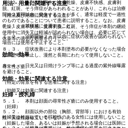
８．２． 本剤の使用中に皮膚乾燥、皮膚不快感、皮膚剥
用法・用量に関連する注意
脱、紅斑、そう痒症があらわれることがあり、これらは治療
開始２週間以内に発生することが多く、通常は軽度で一過性
（用法及び用量に関連する注意）
のものであることについて患者に説明すること。なお、皮膚
７．１． 就寝前に使用すること。
乾燥、皮膚不快感、皮膚剥脱、紅斑、そう痒症が本剤の継続
使用中に消失又は軽減が認められない場合は、必要に応じて
７．２． 治療開始３ヵ月以内に症状の改善が認められない
休薬等の適切な処置を行うこと。
場合には使用を中止すること。
８．３． 症状改善により本剤塗布の必要がなくなった場合
効能・効果
は、塗布を中止し、漫然と長期にわたって使用しないこと。
８．４． 日光又は日焼けランプ等による過度の紫外線曝露
尋常性ざ瘡。
を避けること。
効能・効果に関連する注意
（特定の背景を有する患者に関する注意）
（効能又は効果に関連する注意）
妊婦・授乳婦
５．１． 本剤は顔面の尋常性ざ瘡にのみ使用すること。
（妊婦）
５．２． 顔面以外の部位（胸部、背部等）における有効
妊婦又は妊娠している可能性のある女性には使用しないこと
性・安全性は確立していない。
（妊娠した場合、あるいは妊娠が予想される場合には医師に