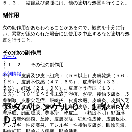
５．３． 結節及び嚢腫には、他の適切な処置を行うこと。
副作用
次の副作用があらわれることがあるので、観察を十分に行
い、異常が認められた場合には使用を中止するなど適切な処
置を行うこと。
その他の副作用
ホーム
１１．２． その他の副作用
薬剤情報
１）． 皮膚及び皮下組織：（５％以上）皮膚乾燥（５６．
１％）、皮膚不快感（４７．６％）、皮膚剥脱（３３．
５％）、紅斑（２１．９％）、皮膚そう痒症（１３．
アダパレンゲル０．１％「ＹＤ」
２％）、（０．１〜５％未満）湿疹、ざ瘡、接触皮膚炎、皮
膚刺激、皮脂欠乏症、眼瞼炎、皮膚水疱、皮膚炎、皮脂欠乏
アダパレンゲル０．１％「Ｙ
性湿疹、皮膚疼痛、発疹、そう痒性皮疹、脂漏性皮膚炎、皮
膚浮腫、顔面腫脹、蕁麻疹、乾皮症、（頻度不明）顔面浮
Ｄ」
腫、皮膚灼熱感、丘疹、皮膚炎症、紅斑性皮疹、皮膚反応、
アレルギー性皮膚炎、アレルギー性接触皮膚炎、眼瞼刺激、
眼瞼紅斑、眼瞼そう痒症、眼瞼腫脹。