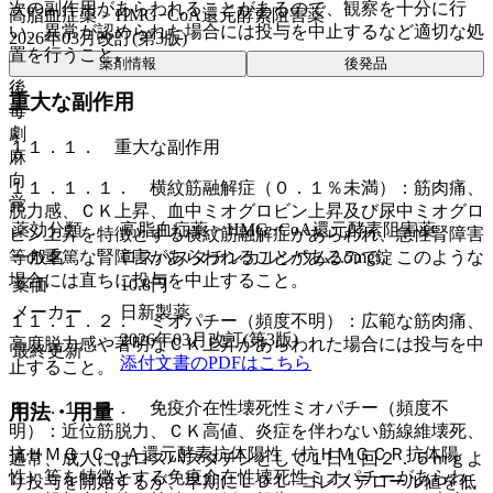
次の副作用があらわれることがあるので、観察を十分に行
高脂血症薬 > HMG−CoA還元酵素阻害薬
い、異常が認められた場合には投与を中止するなど適切な処
2026年03月改訂(第3版)
置を行うこと。
薬剤情報
後発品
後
重大な副作用
毒
劇
１１．１． 重大な副作用
麻
向
１１．１．１． 横紋筋融解症（０．１％未満）：筋肉痛、
覚
脱力感、ＣＫ上昇、血中ミオグロビン上昇及び尿中ミオグロ
薬効分類
高脂血症薬 > HMG−CoA還元酵素阻害薬
ビン上昇を特徴とする横紋筋融解症があらわれ、急性腎障害
一般名
ロスバスタチンカルシウム2.5mg錠
等の重篤な腎障害があらわれることがあるので、このような
場合には直ちに投与を中止すること。
薬価
10.8
円
メーカー
日新製薬
１１．１．２． ミオパチー（頻度不明）：広範な筋肉痛、
2026年03月改訂(第3版)
高度脱力感や著明なＣＫ上昇があらわれた場合には投与を中
最終更新
添付文書のPDFはこちら
止すること。
１１．１．３． 免疫介在性壊死性ミオパチー（頻度不
用法・用量
明）：近位筋脱力、ＣＫ高値、炎症を伴わない筋線維壊死、
抗ＨＭＧ−ＣｏＡ還元酵素抗体陽性（抗ＨＭＧＣＲ抗体陽
通常、成人にはロスバスタチンとして１日１回２．５ｍｇよ
性）等を特徴とする免疫介在性壊死性ミオパチーがあらわ
り投与を開始するが、早期にＬＤＬ−コレステロール値を低