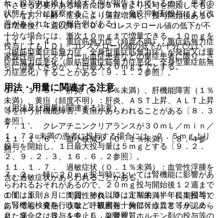
れ、投与中止後も持続する例が報告されているので、患者の
下させる必要がある場合には５ｍｇより投与を開始してもよ
状態を十分に観察すること（なお、免疫抑制剤投与により改
い。なお、年齢・症状により適宜増減し、投与開始後あるい
善がみられたとの報告例がある）。
は増量後、４週以降にＬＤＬ−コレステロール値の低下が不
十分な場合には、漸次１０ｍｇまで増量できる。１０ｍｇを
１１．１．４． 重症筋無力症（頻度不明）：重症筋無力症
投与してもＬＤＬ−コレステロール値の低下が十分でない、
（眼筋型重症筋無力症、全身型重症筋無力症）が発症又は重
家族性高コレステロール血症患者などの重症患者に限り、さ
症筋無力症悪化（眼筋型重症筋無力症悪化、全身型重症筋無
らに増量できるが、１日最大２０ｍｇまでとする。
力症悪化）することがある〔９．１．２参照〕。
用法・用量に関連する注意
１１．１．５． 肝炎（０．１％未満）、肝機能障害（１％
未満）、黄疸（頻度不明）：肝炎、ＡＳＴ上昇、ＡＬＴ上昇
（用法及び用量に関連する注意）
等を伴う肝機能障害、黄疸があらわれることがある〔８．３
参照〕。
７．１． クレアチニンクリアランスが３０ｍＬ／ｍｉｎ／
１．７３u未満の患者に投与する場合には、２．５ｍｇより
１１．１．６． 血小板減少（０．１％未満）〔８．４参
投与を開始し、１日最大投与量は５ｍｇとする〔９．２．
照〕。
２、９．２．３、１６．６．２参照〕。
１１．１．７． 過敏症状（０．１％未満）：血管性浮腫を
７．２． 特に２０ｍｇ投与時においては腎機能に影響があ
含む過敏症状があらわれることがある。
らわれるおそれがあるので、２０ｍｇ投与開始後１２週まで
の間は原則、月に１回、それ以降は定期的（半年に１回等）
１１．１．８． 間質性肺炎（０．１％未満）：長期投与で
に腎機能検査を行うなど、観察を十分に行うこと〔９．２．
あっても、発熱、咳嗽、呼吸困難、胸部Ｘ線異常等が認めら
２、９．２．３、１６．６．２参照〕。
れた場合には投与を中止し、副腎皮質ホルモン剤の投与等の