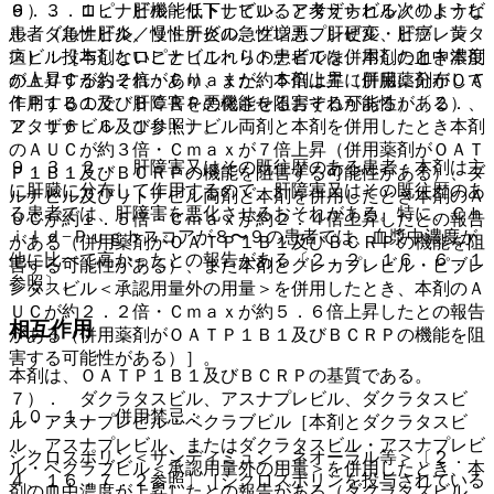
９．３．１． 肝機能低下していると考えられる次のような
６）． ロピナビル・リトナビル、アタザナビル／リトナビ
患者（急性肝炎、慢性肝炎の急性増悪、肝硬変、肝癌、黄
ル、ダルナビル／リトナビル、グレカプレビル・ピブレンタ
疸）：投与しないこと（これらの患者では、本剤の血中濃度
スビル［本剤とロピナビル・リトナビルを併用したとき本剤
が上昇するおそれがあり、また、本剤は主に肝臓に分布して
のＡＵＣが約２倍・Ｃｍａｘが約５倍上昇（併用薬剤がＯＡ
作用するので、肝障害を悪化させるおそれがある）〔２．
ＴＰ１Ｂ１及びＢＣＲＰの機能を阻害する可能性がある）、
２、１６．６．１参照〕。
アタザナビル及びリトナビル両剤と本剤を併用したとき本剤
のＡＵＣが約３倍・Ｃｍａｘが７倍上昇（併用薬剤がＯＡＴ
９．３．２． 肝障害又はその既往歴のある患者：本剤は主
Ｐ１Ｂ１及びＢＣＲＰの機能を阻害する可能性がある）、ダ
に肝臓に分布して作用するので、肝障害又はその既往歴のあ
ルナビル及びリトナビル両剤と本剤を併用したとき本剤のＡ
る患者では、肝障害を悪化させるおそれがある。特に、Ｃｈ
ＵＣが約１．５倍・Ｃｍａｘが約２．４倍上昇したとの報告
ｉｌｄ−Ｐｕｇｈスコアが８〜９の患者では、血漿中濃度が
がある（併用薬剤がＯＡＴＰ１Ｂ１及びＢＣＲＰの機能を阻
他に比べて高かったとの報告がある〔２．２、１６．６．１
害する可能性がある）、また本剤とグレカプレビル・ピブレ
参照〕。
ンタスビル＜承認用量外の用量＞を併用したとき、本剤のＡ
ＵＣが約２．２倍・Ｃｍａｘが約５．６倍上昇したとの報告
相互作用
がある（併用薬剤がＯＡＴＰ１Ｂ１及びＢＣＲＰの機能を阻
害する可能性がある）］。
本剤は、ＯＡＴＰ１Ｂ１及びＢＣＲＰの基質である。
７）． ダクラタスビル、アスナプレビル、ダクラタスビ
１０．１． 併用禁忌：
ル・アスナプレビル・ベクラブビル［本剤とダクラタスビ
ル、アスナプレビル、またはダクラタスビル・アスナプレビ
シクロスポリン＜サンディミュン、ネオーラル等＞〔２．
ル・ベクラブビル＜承認用量外の用量＞を併用したとき、本
４、１６．７．２参照〕［シクロスポリンを投与されている
剤の血中濃度が上昇したとの報告がある（ダクラタスビル、