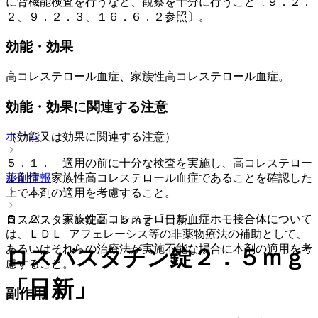
に腎機能検査を行うなど、観察を十分に行うこと〔９．２．
２、９．２．３、１６．６．２参照〕。
効能・効果
高コレステロール血症、家族性高コレステロール血症。
効能・効果に関連する注意
ホーム
（効能又は効果に関連する注意）
５．１． 適用の前に十分な検査を実施し、高コレステロー
ル血症、家族性高コレステロール血症であることを確認した
薬剤情報
上で本剤の適用を考慮すること。
５．２． 家族性高コレステロール血症ホモ接合体について
ロスバスタチン錠２．５ｍｇ「日新」
は、ＬＤＬ−アフェレーシス等の非薬物療法の補助として、
あるいはそれらの治療法が実施不能な場合に本剤の適用を考
ロスバスタチン錠２．５ｍｇ
慮すること。
「日新」
副作用