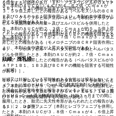
１９）． ベルモスジル［本剤とベルモスジルを併用したと
を阻害する可能性があり、また、アスナプレビルがＯＡＴＰ
き、本剤のＡＵＣ０−ｌａｓｔが４．６２倍・Ｃｍａｘが
１Ｂ１、１Ｂ３の機能を阻害する可能性がある）］。
３．５９倍上昇したとの報告がある（ベルモスジルのＢＣＲ
Ｐ及びＯＡＴＰ１Ｂ１阻害作用により、本剤の血中濃度が上
８）． グラゾプレビル／エルバスビル［本剤とグラゾプレ
昇する可能性がある）］。
ビル＜承認用量外の用量＞及びエルバスビルを併用したと
き、本剤のＡＵＣが約２．３倍・Ｃｍａｘが約５．５倍上昇
２０）． モメロチニブ［本剤とモメロチニブを併用したと
したとの報告がある（併用薬剤がＢＣＲＰの機能を阻害する
き、本剤のＡＵＣｉｎｆが２．７倍・Ｃｍａｘが３．２倍上
可能性がある）］。
昇したとの報告がある（モメロチニブのＢＣＲＰ阻害作用に
より、本剤の血中濃度が上昇する可能性がある）］。
９）． ソホスブビル・ベルパタスビル［本剤とベルパタス
ビルを併用したとき、本剤のＡＵＣが約２．７倍・Ｃｍａｘ
妊婦・授乳婦
が約２．６倍上昇したとの報告がある（ベルパタスビルがＯ
ＡＴＰ１Ｂ１、１Ｂ３及びＢＣＲＰの機能を阻害する可能性
（妊婦）
がある）］。
妊婦又は妊娠している可能性のある女性には投与しないこと
１０）． ダロルタミド［本剤とダロルタミドを併用したと
（ラットに他のＨＭＧ−ＣｏＡ還元酵素阻害剤を大量投与し
き、本剤のＡＵＣが５．２倍・Ｃｍａｘが５．０倍上昇した
た場合に胎仔骨格奇形が報告されている。更にヒトでは、他
との報告がある（ダロルタミドがＯＡＴＰ１Ｂ１、１Ｂ３及
のＨＭＧ−ＣｏＡ還元酵素阻害剤で、妊娠３ヵ月までの間に
びＢＣＲＰの機能を阻害する可能性がある）］。
服用したとき、胎児に先天性奇形があらわれたとの報告があ
１１）． レゴラフェニブ［本剤とレゴラフェニブを併用し
る）〔２．３参照〕。
たとき、本剤のＡＵＣが３．８倍・Ｃｍａｘが４．６倍上昇