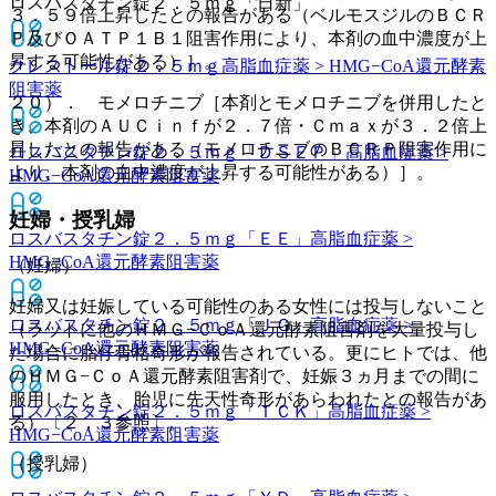
ロスバスタチン錠２．５ｍｇ「日新」
３．５９倍上昇したとの報告がある（ベルモスジルのＢＣＲ
Ｐ及びＯＡＴＰ１Ｂ１阻害作用により、本剤の血中濃度が上
昇する可能性がある）］。
クレストール錠２．５ｍｇ
高脂血症薬 > HMG−CoA還元酵素
阻害薬
２０）． モメロチニブ［本剤とモメロチニブを併用したと
き、本剤のＡＵＣｉｎｆが２．７倍・Ｃｍａｘが３．２倍上
昇したとの報告がある（モメロチニブのＢＣＲＰ阻害作用に
ロスバスタチン錠２．５ｍｇ「ＤＳＥＰ」
高脂血症薬 >
より、本剤の血中濃度が上昇する可能性がある）］。
HMG−CoA還元酵素阻害薬
妊婦・授乳婦
ロスバスタチン錠２．５ｍｇ「ＥＥ」
高脂血症薬 >
HMG−CoA還元酵素阻害薬
（妊婦）
妊婦又は妊娠している可能性のある女性には投与しないこと
ロスバスタチン錠２．５ｍｇ「ＪＧ」
高脂血症薬 >
（ラットに他のＨＭＧ−ＣｏＡ還元酵素阻害剤を大量投与し
HMG−CoA還元酵素阻害薬
た場合に胎仔骨格奇形が報告されている。更にヒトでは、他
のＨＭＧ−ＣｏＡ還元酵素阻害剤で、妊娠３ヵ月までの間に
服用したとき、胎児に先天性奇形があらわれたとの報告があ
ロスバスタチン錠２．５ｍｇ「ＴＣＫ」
高脂血症薬 >
る）〔２．３参照〕。
HMG−CoA還元酵素阻害薬
（授乳婦）