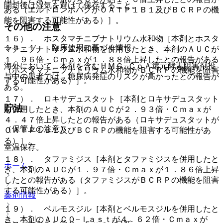
開封後は湿気を避けて保存すること。
ある（エルトロンボパグがＯＡＴＰ１Ｂ１及びＢＣＲＰの機
能を阻害する可能性がある）］。
その他の注意
１６）． ホスタマチニブナトリウム水和物［本剤とホスタ
１５．１． 臨床使用に基づく情報
マチニブナトリウム水和物を併用したとき、本剤のＡＵＣが
１．９６倍・Ｃｍａｘが１．８８倍上昇したとの報告がある
海外において、本剤を含むＨＭＧ−ＣｏＡ還元酵素阻害剤投
（ホスタマチニブナトリウム水和物がＢＣＲＰの機能を阻害
与中の患者では、糖尿病発症のリスクが高かったとの報告が
する可能性がある）］。
ある。
１７）． ロキサデュスタット［本剤とロキサデュスタット
貯法
を併用したとき、本剤のＡＵＣが２．９３倍・Ｃｍａｘが
４．４７倍上昇したとの報告がある（ロキサデュスタットが
（保管上の注意）
ＯＡＴＰ１Ｂ１及びＢＣＲＰの機能を阻害する可能性があ
る）］。
室温保存。
１８）． タファミジス［本剤とタファミジスを併用したと
ホーム
き、本剤のＡＵＣが１．９７倍・Ｃｍａｘが１．８６倍上昇
したとの報告がある（タファミジスがＢＣＲＰの機能を阻害
する可能性がある）］。
薬剤情報
１９）． ベルモスジル［本剤とベルモスジルを併用したと
き、本剤のＡＵＣ０−ｌａｓｔが４．６２倍・Ｃｍａｘが