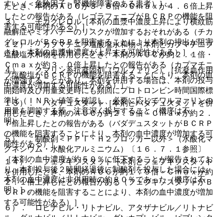
すい（＜危険因子＞腎機能障害のある患者）］。
たとき、本剤のＡＵＣが３．８倍・Ｃｍａｘが４．６倍上昇
したとの報告がある（レゴラフェニブがＢＣＲＰの機能を阻
３）． チカグレロル［本剤の血漿中濃度上昇により横紋筋
害する可能性がある）］。
融解症やミオパチーのリスクが増加するおそれがある（チカ
グレロルがＢＣＲＰを阻害することにより本剤の排出が阻害
１２）． カプマチニブ塩酸塩水和物［本剤とカプマチニブ
され、本剤の血漿中濃度が上昇する可能性がある）］。
塩酸塩水和物を併用したとき、本剤のＡＵＣが約２．１倍・
Ｃｍａｘが約３．０倍上昇したとの報告がある（カプマチニ
４）． クマリン系抗凝固剤（ワルファリン）［抗凝血作用
ブ塩酸塩がＢＣＲＰの機能を阻害することにより、本剤の血
が増強することがあり、本剤を併用する場合は、本剤の投与
中濃度が増加する可能性がある）］。
開始時及び用量変更時にも頻回にプロトロンビン時間国際標
準比（ＩＮＲ）値等を確認し、必要に応じてワルファリンの
１３）． バダデュスタット［本剤とバダデュスタットを併
用量を調節する等、注意深く投与すること（機序は不
用したとき、本剤のＡＵＣが約２．５倍・Ｃｍａｘが約２．
明）］。
７倍上昇したとの報告がある（バダデュスタットがＢＣＲＰ
の機能を阻害することにより、本剤の血中濃度が増加する可
５）． 制酸剤＜ＰＰＩ・Ｈ２ブロッカー以外＞（水酸化マ
能性がある）］。
グネシウム・水酸化アルミニウム）〔１６．７．１参照〕
［本剤の血中濃度が約５０％に低下することが報告されてお
１４）． フェブキソスタット［本剤とフェブキソスタット
り、本剤投与後２時間経過後に制酸剤を投与した場合には、
を併用したとき、本剤のＡＵＣが約１．９倍・Ｃｍａｘが約
本剤の血中濃度は非併用時の約８０％であった（機序は不
２．１倍上昇したとの報告がある（フェブキソスタットがＢ
明）］。
ＣＲＰの機能を阻害することにより、本剤の血中濃度が増加
する可能性がある）］。
６）． ロピナビル・リトナビル、アタザナビル／リトナビ