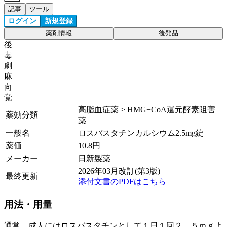
記事
ツール
ログイン
新規登録
薬剤情報
後発品
後
毒
劇
麻
向
覚
高脂血症薬 > HMG−CoA還元酵素阻害
薬効分類
薬
一般名
ロスバスタチンカルシウム2.5mg錠
薬価
10.8
円
メーカー
日新製薬
2026年03月改訂(第3版)
最終更新
添付文書のPDFはこちら
用法・用量
通常、成人にはロスバスタチンとして１日１回２．５ｍｇよ