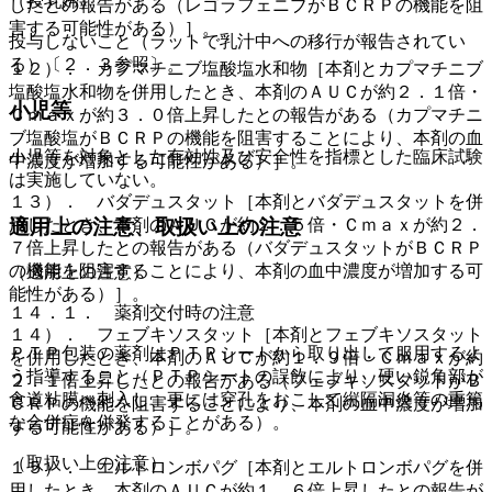
（授乳婦）
したとの報告がある（レゴラフェニブがＢＣＲＰの機能を阻
害する可能性がある）］。
投与しないこと（ラットで乳汁中への移行が報告されてい
る）〔２．３参照〕。
１２）． カプマチニブ塩酸塩水和物［本剤とカプマチニブ
塩酸塩水和物を併用したとき、本剤のＡＵＣが約２．１倍・
小児等
Ｃｍａｘが約３．０倍上昇したとの報告がある（カプマチニ
ブ塩酸塩がＢＣＲＰの機能を阻害することにより、本剤の血
小児等を対象とした有効性及び安全性を指標とした臨床試験
中濃度が増加する可能性がある）］。
は実施していない。
１３）． バダデュスタット［本剤とバダデュスタットを併
適用上の注意、取扱い上の注意
用したとき、本剤のＡＵＣが約２．５倍・Ｃｍａｘが約２．
７倍上昇したとの報告がある（バダデュスタットがＢＣＲＰ
の機能を阻害することにより、本剤の血中濃度が増加する可
（適用上の注意）
能性がある）］。
１４．１． 薬剤交付時の注意
１４）． フェブキソスタット［本剤とフェブキソスタット
ＰＴＰ包装の薬剤はＰＴＰシートから取り出して服用するよ
を併用したとき、本剤のＡＵＣが約１．９倍・Ｃｍａｘが約
う指導すること（ＰＴＰシートの誤飲により、硬い鋭角部が
２．１倍上昇したとの報告がある（フェブキソスタットがＢ
食道粘膜へ刺入し、更には穿孔をおこして縦隔洞炎等の重篤
ＣＲＰの機能を阻害することにより、本剤の血中濃度が増加
な合併症を併発することがある）。
する可能性がある）］。
（取扱い上の注意）
１５）． エルトロンボパグ［本剤とエルトロンボパグを併
用したとき、本剤のＡＵＣが約１．６倍上昇したとの報告が