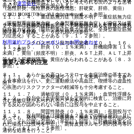
２．２． 肝機能低下していると考えられる次のような患者
運営会社
善がみられたとの報告例がある）。
（急性肝炎、慢性肝炎の急性増悪、肝硬変、肝癌、黄疸）
© 2021 HOKUTO Inc. All rights reserved.
〔９．３．１、９．３．２、１６．６．１参照〕。
１１．１．４． 重症筋無力症（頻度不明）：重症筋無力症
（眼筋型重症筋無力症、全身型重症筋無力症）が発症又は重
※本製品は疾病の診断・治療・予防を目的としたプログラム
２．３． 妊婦又は妊娠している可能性のある女性及び授乳
症筋無力症悪化（眼筋型重症筋無力症悪化、全身型重症筋無
ではありません。
婦〔９．５妊婦、９．６授乳婦の項参照〕。
力症悪化）することがある〔９．１．２参照〕。
利用規約
プライバシーポリシー
お問い合わせ
２．４． シクロスポリン投与中の患者〔１０．１、１６．
１１．１．５． 肝炎（０．１％未満）、肝機能障害（１％
７．２参照〕。
未満）、黄疸（頻度不明）：肝炎、ＡＳＴ上昇、ＡＬＴ上昇
等を伴う肝機能障害、黄疸があらわれることがある〔８．３
重要な基本的注意
参照〕。
８．１． あらかじめ高コレステロール血症治療の基本であ
１１．１．６． 血小板減少（０．１％未満）〔８．４参
る食事療法を行い、更に運動療法や高血圧、喫煙等の虚血性
照〕。
心疾患のリスクファクターの軽減等も十分考慮すること。
１１．１．７． 過敏症状（０．１％未満）：血管性浮腫を
８．２． 投与中は血中脂質値を定期的に検査し、治療に対
含む過敏症状があらわれることがある。
する反応が認められない場合には投与を中止すること。
１１．１．８． 間質性肺炎（０．１％未満）：長期投与で
８．３． 投与開始又は増量後１２週までの間は原則、月に
あっても、発熱、咳嗽、呼吸困難、胸部Ｘ線異常等が認めら
１回、それ以降は定期的（半年に１回等）に肝機能検査を行
れた場合には投与を中止し、副腎皮質ホルモン剤の投与等の
うこと〔１１．１．５参照〕。
適切な処置を行うこと。