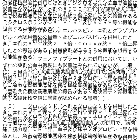
心臓移植患者に併用したとき、シクロスポリンの血中濃度に
ベクラブビルがＯＡＴＰ１Ｂ１、１Ｂ３及びＢＣＲＰの機能
影響はなかったが、本剤のＡＵＣ０−２４ｈが健康成人に単
を阻害する可能性があり、また、アスナプレビルがＯＡＴＰ
独で反復投与したときに比べ約７倍上昇したとの報告がある
１Ｂ１、１Ｂ３の機能を阻害する可能性がある）］。
（シクロスポリンがＯＡＴＰ１Ｂ１及びＢＣＲＰ等の機能を
阻害する可能性がある）］。
８）． グラゾプレビル／エルバスビル［本剤とグラゾプレ
ビル＜承認用量外の用量＞及びエルバスビルを併用したと
１０．２． 併用注意：
き、本剤のＡＵＣが約２．３倍・Ｃｍａｘが約５．５倍上昇
したとの報告がある（併用薬剤がＢＣＲＰの機能を阻害する
１）． フィブラート系薬剤（ベザフィブラート等）〔９．
可能性がある）］。
２．１参照〕［フェノフィブラートとの併用においては、い
ずれの薬剤の血中濃度にも影響はみられていないが、一般
９）． ソホスブビル・ベルパタスビル［本剤とベルパタス
に、ＨＭＧ−ＣｏＡ還元酵素阻害剤との併用で、筋肉痛、脱
ビルを併用したとき、本剤のＡＵＣが約２．７倍・Ｃｍａｘ
力感、ＣＫ上昇、血中及び尿中ミオグロビン上昇を特徴と
が約２．６倍上昇したとの報告がある（ベルパタスビルがＯ
し、急激な腎機能悪化を伴う横紋筋融解症があらわれやすい
ＡＴＰ１Ｂ１、１Ｂ３及びＢＣＲＰの機能を阻害する可能性
（両剤共に横紋筋融解症の報告がある＜危険因子＞腎機能に
がある）］。
関する臨床検査値に異常が認められる患者）］。
１０）． ダロルタミド［本剤とダロルタミドを併用したと
２）． ニコチン酸、アゾール系抗真菌薬（イトラコナゾー
き、本剤のＡＵＣが５．２倍・Ｃｍａｘが５．０倍上昇した
ル等）、マクロライド系抗生物質（エリスロマイシン等）
との報告がある（ダロルタミドがＯＡＴＰ１Ｂ１、１Ｂ３及
［一般に、ＨＭＧ−ＣｏＡ還元酵素阻害剤との併用で、筋肉
びＢＣＲＰの機能を阻害する可能性がある）］。
痛、脱力感、ＣＫ上昇、血中及び尿中ミオグロビン上昇を特
徴とし、急激な腎機能悪化を伴う横紋筋融解症があらわれや
１１）． レゴラフェニブ［本剤とレゴラフェニブを併用し