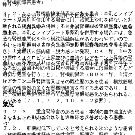
（腎機能障害患者）
抑うつ。
９．２．１． 腎機能検査値異常のある患者：本剤とフィブ
５）． 内分泌：（頻度不明）女性化乳房。
ラート系薬剤を併用する場合には、治療上やむを得ないと判
断される場合にのみ併用すること。腎機能検査値異常のある
６）． 代謝異常：（０．１％未満）ＨｂＡ１ｃ上昇、血糖
患者に、本剤とフィブラート系薬剤を併用する場合には、急
値上昇。
激な腎機能悪化を伴う横紋筋融解症があらわれやすいので、
７）． 肝臓：（２〜５％未満）肝機能異常（ＡＳＴ上昇、
やむを得ず併用する場合には、定期的に腎機能検査等を実施
ＡＬＴ上昇）。
し、自覚症状＜筋肉痛・脱力感＞の発現、ＣＫ上昇、血中及
び尿中ミオグロビン上昇並びに血清クレアチニン上昇等の腎
８）． 腎臓：（０．１〜２％未満）蛋白尿［通常一過性で
機能の悪化を認めた場合は直ちに投与を中止すること〔１
あるが、原因不明の蛋白尿が持続する場合には減量するなど
０．２参照〕。
適切な処置を行うこと］、腎機能異常（ＢＵＮ上昇、血清ク
レアチニン上昇）。
９．２．２． 腎障害又はその既往歴のある患者：横紋筋融
解症の報告例の多くが腎機能障害を有する患者であり、ま
発現頻度は使用成績調査から算出した。
た、横紋筋融解症に伴って急激な腎機能悪化があらわれるこ
とがある〔７．１、７．２、１６．６．２参照〕。
禁忌
９．２．３． 重度腎障害のある患者：本剤の血中濃度が高
２．１． 本剤の成分に対し過敏症の既往歴のある患者。
くなるおそれがある〔７．１、７．２、１６．６．２参
照〕。
２．２． 肝機能低下していると考えられる次のような患者
（急性肝炎、慢性肝炎の急性増悪、肝硬変、肝癌、黄疸）