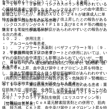
査等の観察を十分に行うこと〔１１．１．６参照〕。
４、１６．７．２参照〕［シクロスポリンを投与されている
心臓移植患者に併用したとき、シクロスポリンの血中濃度に
（特定の背景を有する患者に関する注意）
影響はなかったが、本剤のＡＵＣ０−２４ｈが健康成人に単
独で反復投与したときに比べ約７倍上昇したとの報告がある
（合併症・既往歴等のある患者）
（シクロスポリンがＯＡＴＰ１Ｂ１及びＢＣＲＰ等の機能を
９．１．１． 横紋筋融解症があらわれやすいとの報告があ
阻害する可能性がある）］。
る次の患者。
１０．２． 併用注意：
・ アルコール中毒患者。
１）． フィブラート系薬剤（ベザフィブラート等）〔９．
・ 甲状腺機能低下症の患者。
２．１参照〕［フェノフィブラートとの併用においては、い
ずれの薬剤の血中濃度にも影響はみられていないが、一般
・ 遺伝性筋疾患（筋ジストロフィー等）又はその家族歴の
に、ＨＭＧ−ＣｏＡ還元酵素阻害剤との併用で、筋肉痛、脱
ある患者。
力感、ＣＫ上昇、血中及び尿中ミオグロビン上昇を特徴と
し、急激な腎機能悪化を伴う横紋筋融解症があらわれやすい
・ 薬剤性筋障害の既往歴のある患者。
（両剤共に横紋筋融解症の報告がある＜危険因子＞腎機能に
関する臨床検査値に異常が認められる患者）］。
９．１．２． 重症筋無力症又はその既往歴のある患者：重
症筋無力症（眼筋型、全身型）が悪化又は再発することがあ
２）． ニコチン酸、アゾール系抗真菌薬（イトラコナゾー
る〔１１．１．４参照〕。
ル等）、マクロライド系抗生物質（エリスロマイシン等）
［一般に、ＨＭＧ−ＣｏＡ還元酵素阻害剤との併用で、筋肉
（腎機能障害患者）
痛、脱力感、ＣＫ上昇、血中及び尿中ミオグロビン上昇を特