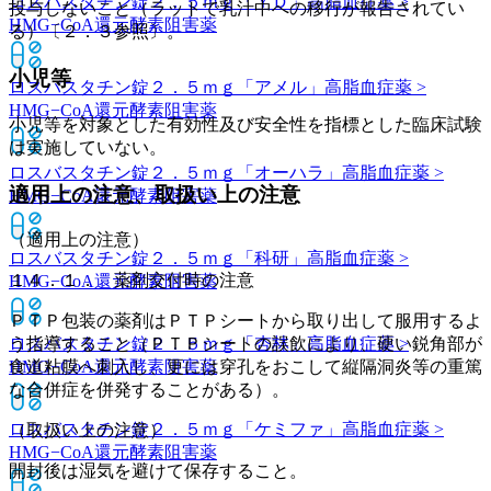
ロスバスタチン錠２．５ｍｇ「ＹＤ」
高脂血症薬 >
投与しないこと（ラットで乳汁中への移行が報告されてい
HMG−CoA還元酵素阻害薬
る）〔２．３参照〕。
小児等
ロスバスタチン錠２．５ｍｇ「アメル」
高脂血症薬 >
HMG−CoA還元酵素阻害薬
小児等を対象とした有効性及び安全性を指標とした臨床試験
は実施していない。
ロスバスタチン錠２．５ｍｇ「オーハラ」
高脂血症薬 >
適用上の注意、取扱い上の注意
HMG−CoA還元酵素阻害薬
（適用上の注意）
ロスバスタチン錠２．５ｍｇ「科研」
高脂血症薬 >
１４．１． 薬剤交付時の注意
HMG−CoA還元酵素阻害薬
ＰＴＰ包装の薬剤はＰＴＰシートから取り出して服用するよ
ロスバスタチン錠２．５ｍｇ「杏林」
う指導すること（ＰＴＰシートの誤飲により、硬い鋭角部が
高脂血症薬 >
HMG−CoA還元酵素阻害薬
食道粘膜へ刺入し、更には穿孔をおこして縦隔洞炎等の重篤
な合併症を併発することがある）。
ロスバスタチン錠２．５ｍｇ「ケミファ」
高脂血症薬 >
（取扱い上の注意）
HMG−CoA還元酵素阻害薬
開封後は湿気を避けて保存すること。