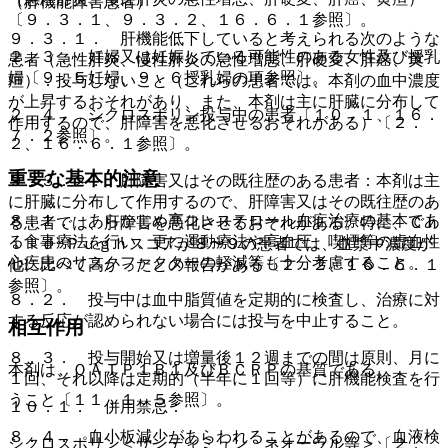
（肝機能障害患者）
〔９．３．１、９．３．２、１６．６．１参照〕。
９．３．１． 肝機能低下していると考えられる次のような
２．３． 妊婦又は妊娠している可能性のある女性及び授乳
患者（急性肝炎、慢性肝炎の急性増悪、肝硬変、肝癌、黄
婦〔９．５妊婦、９．６授乳婦の項参照〕。
疸）：投与しないこと（これらの患者では、本剤の血中濃度
が上昇するおそれがあり、また、本剤は主に肝臓に分布して
２．４． シクロスポリン投与中の患者〔１０．１、１６．
作用するので、肝障害を悪化させるおそれがある）〔２．
７．２参照〕。
２、１６．６．１参照〕。
重要な基本的注意
９．３．２． 肝障害又はその既往歴のある患者：本剤は主
に肝臓に分布して作用するので、肝障害又はその既往歴のあ
８．１． あらかじめ高コレステロール血症治療の基本であ
る患者では、肝障害を悪化させるおそれがある。特に、Ｃｈ
る食事療法を行い、更に運動療法や高血圧、喫煙等の虚血性
ｉｌｄ−Ｐｕｇｈスコアが８〜９の患者では、血漿中濃度が
心疾患のリスクファクターの軽減等も十分考慮すること。
他に比べて高かったとの報告がある〔２．２、１６．６．１
参照〕。
８．２． 投与中は血中脂質値を定期的に検査し、治療に対
する反応が認められない場合には投与を中止すること。
相互作用
８．３． 投与開始又は増量後１２週までの間は原則、月に
本剤は、ＯＡＴＰ１Ｂ１及びＢＣＲＰの基質である。
１回、それ以降は定期的（半年に１回等）に肝機能検査を行
うこと〔１１．１．５参照〕。
１０．１． 併用禁忌：
８．４． 血小板減少があらわれることがあるので、血液検
シクロスポリン＜サンディミュン、ネオーラル等＞〔２．