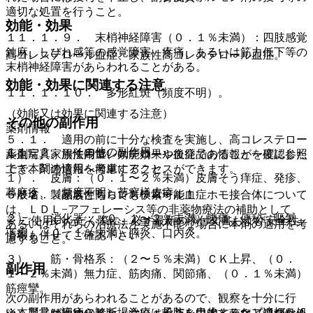
適切な処置を行うこと。
効能・効果
１１．１．９． 末梢神経障害（０．１％未満）：四肢感覚
鈍麻、しびれ感等の感覚障害、疼痛、あるいは筋力低下等の
高コレステロール血症、家族性高コレステロール血症。
末梢神経障害があらわれることがある。
効能・効果に関連する注意
１１．１．１０． 多形紅斑（頻度不明）。
（効能又は効果に関連する注意）
その他の副作用
薬剤情報
５．１． 適用の前に十分な検査を実施し、高コレステロー
１１．２． その他の副作用
薬剤写真、用法用量、効能効果や後発品の情報が一度に参照
ル血症、家族性高コレステロール血症であることを確認した
でき、関連情報へ簡単にアクセスができます。
上で本剤の適用を考慮すること。
１）． 皮膚：（０．１〜２％未満）皮膚そう痒症、発疹、
蕁麻疹、（頻度不明）苔癬様皮疹。
一般名、製品名どちらでも検索可能！
５．２． 家族性高コレステロール血症ホモ接合体について
は、ＬＤＬ−アフェレーシス等の非薬物療法の補助として、
２）． 消化器：（０．１〜２％未満）腹痛、便秘、嘔気、
※ ご使用いただく際に、必ず最新の添付文書および安全性
あるいはそれらの治療法が実施不能な場合に本剤の適用を考
下痢、（０．１％未満）膵炎、口内炎。
情報も併せてご確認下さい。
慮すること。
３）． 筋・骨格系：（２〜５％未満）ＣＫ上昇、（０．
副作用
１〜２％未満）無力症、筋肉痛、関節痛、（０．１％未満）
筋痙攣。
次の副作用があらわれることがあるので、観察を十分に行
※本製品は疾病の診断・治療・予防を目的としたプログラム
い、異常が認められた場合には投与を中止するなど適切な処