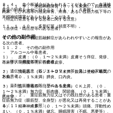
８．４． 血小板減少があらわれることがあるので、血液検
１１．１．９． 末梢神経障害（０．１％未満）：四肢感覚
査等の観察を十分に行うこと〔１１．１．６参照〕。
鈍麻、しびれ感等の感覚障害、疼痛、あるいは筋力低下等の
末梢神経障害があらわれることがある。
（特定の背景を有する患者に関する注意）
１１．１．１０． 多形紅斑（頻度不明）。
（合併症・既往歴等のある患者）
その他の副作用
９．１．１． 横紋筋融解症があらわれやすいとの報告があ
る次の患者。
１１．２． その他の副作用
・ アルコール中毒患者。
１）． 皮膚：（０．１〜２％未満）皮膚そう痒症、発疹、
・ 甲状腺機能低下症の患者。
蕁麻疹、（頻度不明）苔癬様皮疹。
・ 遺伝性筋疾患（筋ジストロフィー等）又はその家族歴の
２）． 消化器：（０．１〜２％未満）腹痛、便秘、嘔気、
ある患者。
下痢、（０．１％未満）膵炎、口内炎。
・ 薬剤性筋障害の既往歴のある患者。
３）． 筋・骨格系：（２〜５％未満）ＣＫ上昇、（０．
１〜２％未満）無力症、筋肉痛、関節痛、（０．１％未満）
９．１．２． 重症筋無力症又はその既往歴のある患者：重
筋痙攣。
症筋無力症（眼筋型、全身型）が悪化又は再発することがあ
る〔１１．１．４参照〕。
４）． 精神神経系：（０．１〜２％未満）頭痛、浮動性め
まい、（０．１％未満）健忘、睡眠障害（不眠、悪夢等）、