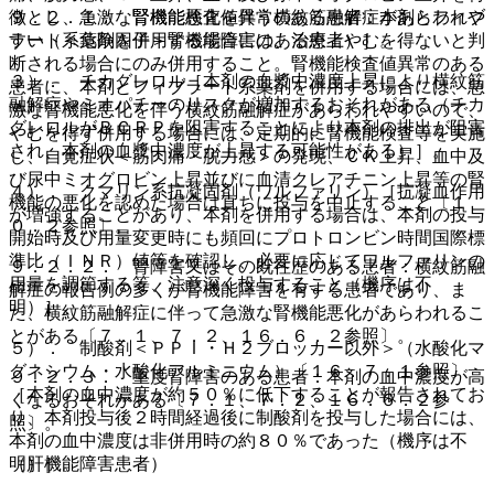
９．２．１． 腎機能検査値異常のある患者：本剤とフィブ
徴とし、急激な腎機能悪化を伴う横紋筋融解症があらわれや
ラート系薬剤を併用する場合には、治療上やむを得ないと判
すい（＜危険因子＞腎機能障害のある患者）］。
断される場合にのみ併用すること。腎機能検査値異常のある
３）． チカグレロル［本剤の血漿中濃度上昇により横紋筋
患者に、本剤とフィブラート系薬剤を併用する場合には、急
融解症やミオパチーのリスクが増加するおそれがある（チカ
激な腎機能悪化を伴う横紋筋融解症があらわれやすいので、
グレロルがＢＣＲＰを阻害することにより本剤の排出が阻害
やむを得ず併用する場合には、定期的に腎機能検査等を実施
され、本剤の血漿中濃度が上昇する可能性がある）］。
し、自覚症状＜筋肉痛・脱力感＞の発現、ＣＫ上昇、血中及
び尿中ミオグロビン上昇並びに血清クレアチニン上昇等の腎
４）． クマリン系抗凝固剤（ワルファリン）［抗凝血作用
機能の悪化を認めた場合は直ちに投与を中止すること〔１
が増強することがあり、本剤を併用する場合は、本剤の投与
０．２参照〕。
開始時及び用量変更時にも頻回にプロトロンビン時間国際標
準比（ＩＮＲ）値等を確認し、必要に応じてワルファリンの
９．２．２． 腎障害又はその既往歴のある患者：横紋筋融
用量を調節する等、注意深く投与すること（機序は不
解症の報告例の多くが腎機能障害を有する患者であり、ま
明）］。
た、横紋筋融解症に伴って急激な腎機能悪化があらわれるこ
とがある〔７．１、７．２、１６．６．２参照〕。
５）． 制酸剤＜ＰＰＩ・Ｈ２ブロッカー以外＞（水酸化マ
グネシウム・水酸化アルミニウム）〔１６．７．１参照〕
９．２．３． 重度腎障害のある患者：本剤の血中濃度が高
［本剤の血中濃度が約５０％に低下することが報告されてお
くなるおそれがある〔７．１、７．２、１６．６．２参
り、本剤投与後２時間経過後に制酸剤を投与した場合には、
照〕。
本剤の血中濃度は非併用時の約８０％であった（機序は不
（肝機能障害患者）
明）］。