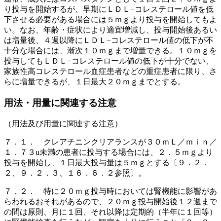
り投与を開始するが、早期にＬＤＬ−コレステロール値を低
下させる必要がある場合には５ｍｇより投与を開始してもよ
い。なお、年齢・症状により適宜増減し、投与開始後あるい
は増量後、４週以降にＬＤＬ−コレステロール値の低下が不
十分な場合には、漸次１０ｍｇまで増量できる。１０ｍｇを
投与してもＬＤＬ−コレステロール値の低下が十分でない、
家族性高コレステロール血症患者などの重症患者に限り、さ
らに増量できるが、１日最大２０ｍｇまでとする。
用法・用量に関連する注意
（用法及び用量に関連する注意）
７．１． クレアチニンクリアランスが３０ｍＬ／ｍｉｎ／
１．７３u未満の患者に投与する場合には、２．５ｍｇより
投与を開始し、１日最大投与量は５ｍｇとする〔９．２．
２、９．２．３、１６．６．２参照〕。
７．２． 特に２０ｍｇ投与時においては腎機能に影響があ
らわれるおそれがあるので、２０ｍｇ投与開始後１２週まで
の間は原則、月に１回、それ以降は定期的（半年に１回等）