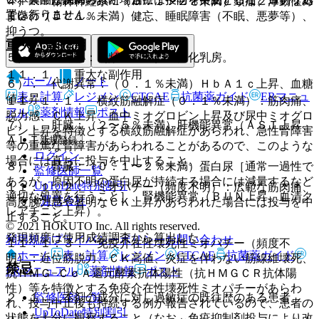
４）． 精神神経系：（０．１〜２％未満）頭痛、浮動性め
ではありません。
置を行うこと。
まい、（０．１％未満）健忘、睡眠障害（不眠、悪夢等）、
抑うつ。
重大な副作用
５）． 内分泌：（頻度不明）女性化乳房。
１１．１． 重大な副作用
ホーム
ノート
６）． 代謝異常：（０．１％未満）ＨｂＡ１ｃ上昇、血糖
表・計算
レジメン
CTCAE
抗菌薬ガイド
ERマニュ
値上昇。
１１．１．１． 横紋筋融解症（０．１％未満）：筋肉痛、
アル
薬剤情報
ポスト
脱力感、ＣＫ上昇、血中ミオグロビン上昇及び尿中ミオグロ
７）． 肝臓：（２〜５％未満）肝機能異常（ＡＳＴ上昇、
ビン上昇を特徴とする横紋筋融解症があらわれ、急性腎障害
ＡＬＴ上昇）。
新規登録
等の重篤な腎障害があらわれることがあるので、このような
ログイン
場合には直ちに投与を中止すること。
８）． 腎臓：（０．１〜２％未満）蛋白尿［通常一過性で
監修医師一覧
あるが、原因不明の蛋白尿が持続する場合には減量するなど
UpToDate特別割引
１１．１．２． ミオパチー（頻度不明）：広範な筋肉痛、
適切な処置を行うこと］、腎機能異常（ＢＵＮ上昇、血清ク
運営会社
高度脱力感や著明なＣＫ上昇があらわれた場合には投与を中
レアチニン上昇）。
止すること。
© 2021 HOKUTO Inc. All rights reserved.
発現頻度は使用成績調査から算出した。
利用規約
プライバシーポリシー
お問い合わせ
１１．１．３． 免疫介在性壊死性ミオパチー（頻度不
ホーム
表・計算
レジメン
CTCAE
抗菌薬ガイド
明）：近位筋脱力、ＣＫ高値、炎症を伴わない筋線維壊死、
禁忌
ERマニュアル
薬剤情報
ポスト
抗ＨＭＧ−ＣｏＡ還元酵素抗体陽性（抗ＨＭＧＣＲ抗体陽
性）等を特徴とする免疫介在性壊死性ミオパチーがあらわ
監修医師一覧
２．１． 本剤の成分に対し過敏症の既往歴のある患者。
れ、投与中止後も持続する例が報告されているので、患者の
UpToDate特別割引
状態を十分に観察すること（なお、免疫抑制剤投与により改