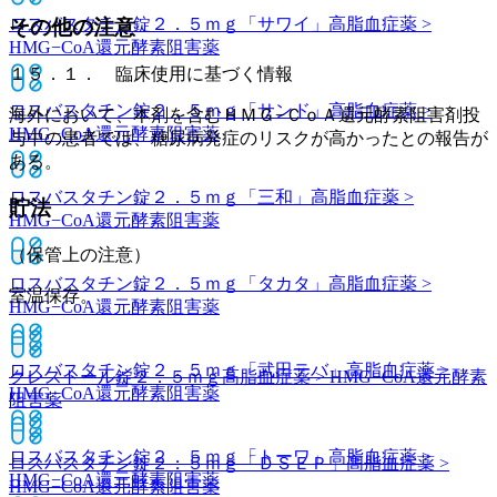
ロスバスタチン錠２．５ｍｇ「サワイ」
高脂血症薬 >
その他の注意
HMG−CoA還元酵素阻害薬
１５．１． 臨床使用に基づく情報
ロスバスタチン錠２．５ｍｇ「サンド」
高脂血症薬 >
海外において、本剤を含むＨＭＧ−ＣｏＡ還元酵素阻害剤投
HMG−CoA還元酵素阻害薬
与中の患者では、糖尿病発症のリスクが高かったとの報告が
ある。
ロスバスタチン錠２．５ｍｇ「三和」
高脂血症薬 >
貯法
HMG−CoA還元酵素阻害薬
（保管上の注意）
ロスバスタチン錠２．５ｍｇ「タカタ」
高脂血症薬 >
室温保存。
HMG−CoA還元酵素阻害薬
ロスバスタチン錠２．５ｍｇ「武田テバ」
高脂血症薬 >
クレストール錠２．５ｍｇ
高脂血症薬 > HMG−CoA還元酵素
HMG−CoA還元酵素阻害薬
阻害薬
ロスバスタチン錠２．５ｍｇ「トーワ」
高脂血症薬 >
ロスバスタチン錠２．５ｍｇ「ＤＳＥＰ」
高脂血症薬 >
HMG−CoA還元酵素阻害薬
HMG−CoA還元酵素阻害薬