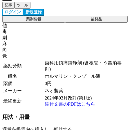
記事
ツール
ログイン
新規登録
薬剤情報
後発品
他
毒
劇
麻
向
覚
歯科用鎮痛鎮静剤 (含根管・う窩消毒
薬効分類
剤)
一般名
ホルマリン・クレゾール液
薬価
0
円
メーカー
ネオ製薬
2024年03月改訂(第1版)
最終更新
添付文書のPDFはこちら
用法・用量
適量を根管内へ挿入し、仮封する。