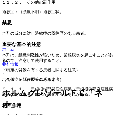
１１．２． その他の副作用
過敏症：（頻度不明）過敏症状。
禁忌
本剤の成分に対し過敏症の既往歴のある患者。
重要な基本的注意
ホーム
本剤は、組織刺激性が強いため、歯根膜炎を起こすことがあ
るので、注意して使用すること。
薬剤情報
（特定の背景を有する患者に関する注意）
ホルムクレゾールＦＣ「ネオ」
（合併症・既往歴等のある患者）
９．１．１． 患歯根端部炎症性病巣（患歯根尖部炎症性病
ホルムクレゾールＦＣ「ネ
巣）のある患者：症状が悪化するおそれがある。
オ」
相互作用