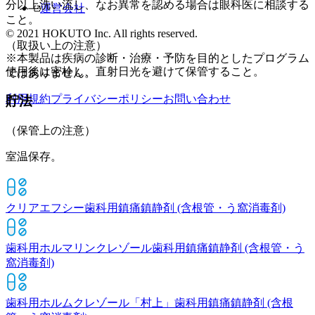
分以上洗い流し、なお異常を認める場合は眼科医に相談する
運営会社
こと。
© 2021 HOKUTO Inc. All rights reserved.
（取扱い上の注意）
※本製品は疾病の診断・治療・予防を目的としたプログラム
使用後は密栓し、直射日光を避けて保管すること。
ではありません。
利用規約
プライバシーポリシー
お問い合わせ
貯法
（保管上の注意）
室温保存。
クリアエフシー
歯科用鎮痛鎮静剤 (含根管・う窩消毒剤)
歯科用ホルマリンクレゾール
歯科用鎮痛鎮静剤 (含根管・う
窩消毒剤)
歯科用ホルムクレゾール「村上」
歯科用鎮痛鎮静剤 (含根