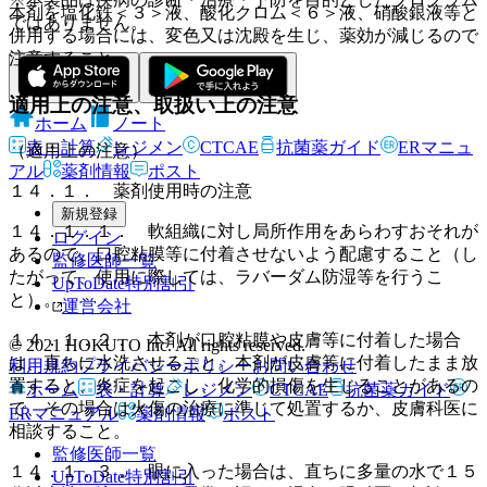
本剤を塩化鉄＜３＞液、酸化クロム＜６＞液、硝酸銀液等と
ではありません。
併用する場合には、変色又は沈殿を生じ、薬効が減じるので
注意すること。
適用上の注意、取扱い上の注意
ホーム
ノート
表・計算
レジメン
CTCAE
抗菌薬ガイド
ERマニュ
（適用上の注意）
アル
薬剤情報
ポスト
１４．１． 薬剤使用時の注意
新規登録
１４．１．１． 軟組織に対し局所作用をあらわすおそれが
ログイン
あるので、口腔粘膜等に付着させないよう配慮すること（し
監修医師一覧
たがって、使用に際しては、ラバーダム防湿等を行うこ
UpToDate特別割引
と）。
運営会社
１４．１．２． 本剤が口腔粘膜や皮膚等に付着した場合
© 2021 HOKUTO Inc. All rights reserved.
は、直ちに水洗させること。本剤が皮膚等に付着したまま放
利用規約
プライバシーポリシー
お問い合わせ
置すると、炎症を起こし、化学的損傷を生じることがあるの
ホーム
表・計算
レジメン
CTCAE
抗菌薬ガイド
で、その場合は火傷の治療に準じて処置するか、皮膚科医に
ERマニュアル
薬剤情報
ポスト
相談すること。
監修医師一覧
１４．１．３． 眼に入った場合は、直ちに多量の水で１５
UpToDate特別割引