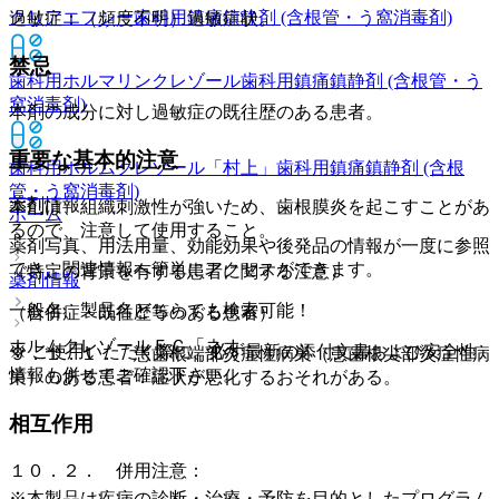
クリアエフシー
歯科用鎮痛鎮静剤 (含根管・う窩消毒剤)
過敏症：（頻度不明）過敏症状。
禁忌
歯科用ホルマリンクレゾール
歯科用鎮痛鎮静剤 (含根管・う
窩消毒剤)
本剤の成分に対し過敏症の既往歴のある患者。
重要な基本的注意
歯科用ホルムクレゾール「村上」
歯科用鎮痛鎮静剤 (含根
管・う窩消毒剤)
薬剤情報
本剤は、組織刺激性が強いため、歯根膜炎を起こすことがあ
ホーム
るので、注意して使用すること。
薬剤写真、用法用量、効能効果や後発品の情報が一度に参照
でき、関連情報へ簡単にアクセスができます。
（特定の背景を有する患者に関する注意）
薬剤情報
一般名、製品名どちらでも検索可能！
（合併症・既往歴等のある患者）
ホルムクレゾールＦＣ「ネオ」
※ ご使用いただく際に、必ず最新の添付文書および安全性
９．１．１． 患歯根端部炎症性病巣（患歯根尖部炎症性病
情報も併せてご確認下さい。
巣）のある患者：症状が悪化するおそれがある。
相互作用
１０．２． 併用注意：
※本製品は疾病の診断・治療・予防を目的としたプログラム