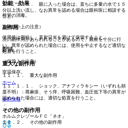
効能・効果
１４．１．３． 眼に入った場合は、直ちに多量の水で１５
分以上洗い流し、なお異常を認める場合は眼科医に相談する
根管の消毒。
こと。
（取扱い上の注意）
副作用
使用後は密栓し、直射日光を避けて保管すること。
次の副作用があらわれることがあるので、観察を十分に行
い、異常が認められた場合には、使用を中止するなど適切な
貯法
処置を行うこと。
（保管上の注意）
重大な副作用
室温保存。
１１．１． 重大な副作用
ホーム
１１．１．１． ショック、アナフィラキシー（いずれも頻
度不明）：蕁麻疹、そう痒、呼吸困難、血圧低下等の異常が
認められた場合には、適切な処置を行うこと。
薬剤情報
その他の副作用
ホルムクレゾールＦＣ「ネオ」
１１．２． その他の副作用