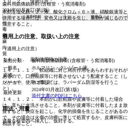
１０．２． 併用注意：
歯科用鎮痛鎮静剤 (含根管・う窩消毒剤)
2024年03月改訂(第1版)
本剤を塩化鉄＜３＞液、酸化クロム＜６＞液、硝酸銀液等と
薬剤情報
後発品
併用する場合には、変色又は沈殿を生じ、薬効が減じるので
他
注意すること。
毒
劇
適用上の注意、取扱い上の注意
麻
向
（適用上の注意）
覚
１４．１． 薬剤使用時の注意
薬効分類
歯科用鎮痛鎮静剤 (含根管・う窩消毒剤)
一般名
ホルマリン・クレゾール液
１４．１．１． 軟組織に対し局所作用をあらわすおそれが
薬価
0
円
あるので、口腔粘膜等に付着させないよう配慮すること（し
メーカー
ネオ製薬
たがって、使用に際しては、ラバーダム防湿等を行うこ
と）。
2024年03月改訂(第1版)
最終更新
添付文書のPDFはこちら
１４．１．２． 本剤が口腔粘膜や皮膚等に付着した場合
は、直ちに水洗させること。本剤が皮膚等に付着したまま放
用法・用量
置すると、炎症を起こし、化学的損傷を生じることがあるの
で、その場合は火傷の治療に準じて処置するか、皮膚科医に
適量を根管内へ挿入し、仮封する。
相談すること。