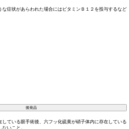
うな症状があらわれた場合にはビタミンＢ１２を投与するなど
後発品
在している眼手術後、六フッ化硫黄が硝子体内に存在している
しないこと。