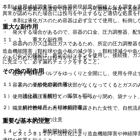
本剤は使用成績調査等の副作用発現頻度が明確となる調査を
・ 亜酸化窒素が高濃度で存在し、かつ可燃物が存在する部
異常が認められた場合には投与を中止するなど適切な処置を
・ 本剤は液化ガスのため容器は必ず立てて使用し、転倒し
重大な副作用
・ 発火する場合があるので、容器の口金、圧力調整器、配
１１．１． 重大な副作用
・ 容器内のガスは高圧ガスであるため、所定の圧力調整器
造血機能障害（顆粒球や血小板の減少等）：顆粒球減少や血
・ バルブの接続は、所定のパッキンを使用し、接続後、ガ
があらわれた場合には投与を中止すること。
に先立って、必ず漏れチェックをすること。
その他の副作用
・ 使用する時はバルブをゆっくりと全開にし、使用を停止
１１．２． その他の副作用
・ 容器内の亜酸化窒素の液状部がなくなってくるとガスの
１）． 消化器（覚醒時）：嘔気・嘔吐。
・ 使用後は残圧を残してバルブをしっかり閉め、袋ナット
２）． 精神神経系：末梢神経障害。
・ 職業的に数年にわたり本剤に曝露された女性で、自然流
１４．２． 投与時の注意
重要な基本的注意
１４．２．１． 麻酔開始時の注意
・ ビタミンＢ１２の不活性化により造血機能障害や神経障