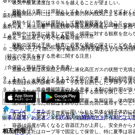
適切な処置を行うこと。
・ 吸気中酸素濃度は３０％を越えることが望ましい。
・ 麻酔を行う際には原則としてあらかじめ絶食させておく
・ 麻酔開始の時には、亜酸化窒素の肺内残気による希釈を
薬剤情報
・ 麻酔を行う際には原則として麻酔前投薬を行うこと。
１４．２．２． 麻酔終了時の注意：麻酔終了と同時に空気
薬剤写真、用法用量、効能効果や後発品の情報が一度に参照
・ 麻酔中は気道に注意して呼吸・循環に対する観察を怠ら
１４．３． ガスの吸入にあたっての注意
一般名、製品名どちらでも検索可能！
・ 麻酔の深度は手術、検査に必要な最低の深さにとどめる
・ 本剤のカフ内への拡散によりカフ内圧が高まり、カフの
※ ご使用いただく際に、必ず最新の添付文書および安全性情
（特定の背景を有する患者に関する注意）
（取扱い上の注意）
（合併症・既往歴等のある患者）
・ 亜酸化窒素は医薬品と同時に液化高圧ガスの状態で充填
９．１．１． ビタミンＢ１２欠乏症の患者：本剤の副作用
・ 本剤は、支燃性があるので、十分、火気、可燃物から遠
※本製品は疾病の診断・治療・予防を目的としたプログラム
９．１．２． 造血機能障害のある患者：本剤の副作用が強
・ 容器は転倒、落下等の衝撃を防止する措置を講じること
９．１．３． 耳管閉塞、気胸、腸閉塞、気脳症等、体内閉
・ 使用済となった容器はすみやかに販売店に返却すること
ホーム
ノート
９．１．４． タンポナーデに用いられた気体が硝子体内に
・ 容器は、「高圧ガス容器置場」であることを明示した所
表・計算
レジメン
CTCAE
抗菌薬ガイド
ERマニュ
眼手術後等）の患者：本剤の体内閉鎖腔内圧上昇作用により
・ 容器は温度が高くなると容器圧力が上昇し、安全弁から
新規登録
相互作用
下の所で鎖またはロープ等で固定して保管し、特に夏季は容