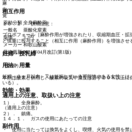
麻
向
相互作用
覚
薬効分類
全身麻酔薬
１０．２． 併用注意：
一般名
亜酸化窒素
プロポフォール［麻酔作用が増強されたり、収縮期血圧・拡
薬価
3.2
円
ど慎重に投与すること（相互に作用（麻酔作用）を増強させ
メーカー
和歌山酸素
最終更新
2021年04月改訂(第1版)
妊婦・授乳婦
用法・用量
（妊婦）
妊婦＜３ヶ月以内＞又は妊娠している可能性のある女性には
本剤は酸素と併用し、酸素の吸気中濃度は必ず２０％以上に
いる）。
効能・効果
適用上の注意、取扱い上の注意
１）． 全身麻酔。
（適用上の注意）
２）． 鎮痛。
１４．１． ガスの使用にあたっての注意
副作用
・ 使用に当たっては換気をよくし、喫煙、火気の使用を禁