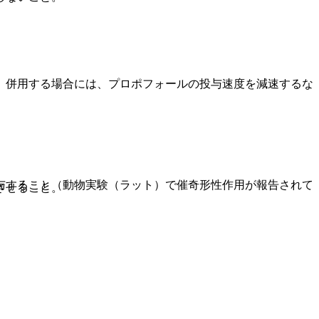
、併用する場合には、プロポフォールの投与速度を減速するな
与すること（動物実験（ラット）で催奇形性作用が報告されて
させること。