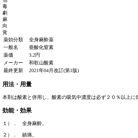
毒
劇
麻
向
覚
薬効分類
全身麻酔薬
一般名
亜酸化窒素
薬価
3.2
円
メーカー
和歌山酸素
最終更新
2021年04月改訂(第1版)
用法・用量
本剤は酸素と併用し、酸素の吸気中濃度は必ず２０％以上に
効能・効果
１）． 全身麻酔。
２）． 鎮痛。