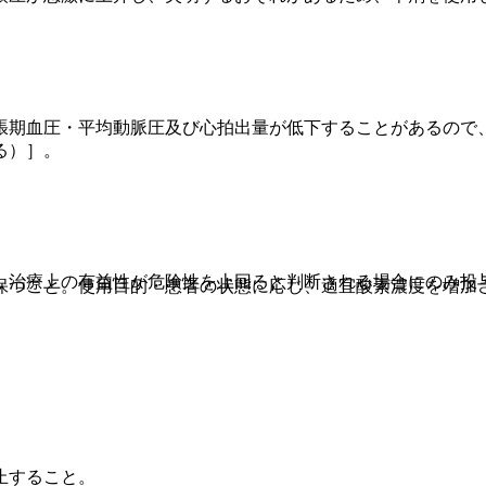
張期血圧・平均動脈圧及び心拍出量が低下することがあるので
る）］。
、治療上の有益性が危険性を上回ると判断される場合にのみ投
保つこと。使用目的・患者の状態に応じ、適宜酸素濃度を増加
止すること。