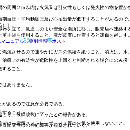
場の周囲２ｍ以内は火気又は引火性もしくは発火性の物を置か
張期血圧・平均動脈圧及び心拍出量が低下することがあるので
る）］。
容器を立て、風通しのよい安全な場所に移し、販売店へ連絡す
た革手袋を使用すること。液が皮膚に付着すると凍傷を起こす
Rマニュアル
薬剤情報
ポスト
く燃焼させるので速やかにガスの供給を絶つこと。消火は、水
、治療上の有益性が危険性を上回ると判断される場合にのみ投
搬すること。
ではありません。
とがあるので注意が必要である。
止すること。
起こり、鼓膜破裂に至ったとの報告がある。
位では、電気メス、レーザーメス等の火気を使用しないこと。
性脊髄変性様の神経障害が観察されている。