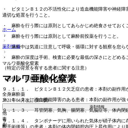
・ ビタミンＢ１２の不活性化により造血機能障害や神経障
適切な処置を行うこと。
・ 麻酔を行う際には原則としてあらかじめ絶食させておく
ホーム
・ 麻酔を行う際には原則として麻酔前投薬を行うこと。
薬剤情報
・ 麻酔中は気道に注意して呼吸・循環に対する観察を怠ら
・ 麻酔の深度は手術、検査に必要な最低の深さにとどめる
マルワ亜酸化窒素
（特定の背景を有する患者に関する注意）
マルワ亜酸化窒素
（合併症・既往歴等のある患者）
９．１．１． ビタミンＢ１２欠乏症の患者：本剤の副作用
全身麻酔薬
９．１．２． 造血機能障害のある患者：本剤の副作用が強
2021年04月改訂(第1版)
薬剤情報
９．１．３． 耳管閉塞、気胸、腸閉塞、気脳症等、体内閉
他
毒
９．１．４． タンポナーデに用いられた気体が硝子体内に
劇
眼手術後等）の患者：本剤の体内閉鎖腔内圧上昇作用により