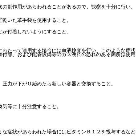
次の副作用があらわれることがあるので、観察を十分に行い、
で乾いた革手袋を使用すること。
どが付着しないようにすること。
にわたって連用する場合には血液検査を行い、このような症状
取付部、および配管設備等のガス洩れの恐れのある箇所は使用
。
、圧力が下がり始めたら新しい容器と交換すること。
換気等に十分注意すること。
うな症状があらわれた場合にはビタミンＢ１２を投与するなど