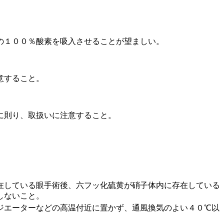
の１００％酸素を吸入させることが望ましい。
意すること。
に則り、取扱いに注意すること。
在している眼手術後、六フッ化硫黄が硝子体内に存在している
しないこと。
ジエーターなどの高温付近に置かず、通風換気のよい４０℃以