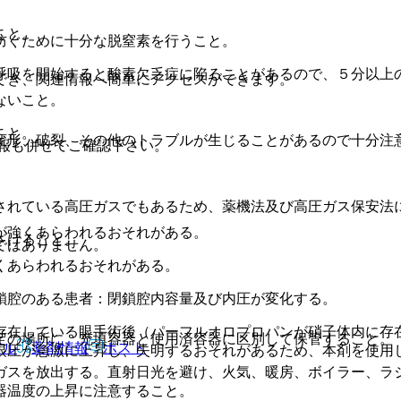
こと。
防ぐために十分な脱窒素を行うこと。
呼吸を開始すると酸素欠乏症に陥ることがあるので、５分以上
でき、関連情報へ簡単にアクセスができます。
ないこと。
こと。
変形、破裂、その他のトラブルが生じることがあるので十分注
報も併せてご確認下さい。
されている高圧ガスでもあるため、薬機法及び高圧ガス保安法
が強くあらわれるおそれがある。
ざけること。
ではありません。
くあらわれるおそれがある。
。
鎖腔のある患者：閉鎖腔内容量及び内圧が変化する。
。
存在している眼手術後（パーフルオロプロパンが硝子体内に存
定の場所に、充填容器と使用済容器に区別して保管すること。
アル
薬剤情報
ポスト
眼圧が急激に上昇し、失明するおそれがあるため、本剤を使用
ガスを放出する。直射日光を避け、火気、暖房、ボイラー、ラ
器温度の上昇に注意すること。