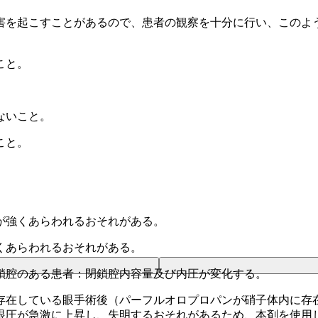
害を起こすことがあるので、患者の観察を十分に行い、このよ
こと。
ないこと。
こと。
が強くあらわれるおそれがある。
くあらわれるおそれがある。
鎖腔のある患者：閉鎖腔内容量及び内圧が変化する。
存在している眼手術後（パーフルオロプロパンが硝子体内に存
眼圧が急激に上昇し、失明するおそれがあるため、本剤を使用