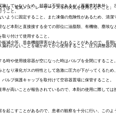
実施していないため、頻度は不明であるが（再審査対象外）、
位では、電気メス、レーザーメス等の火気を使用しないこと。
行うこと。
ないように固定すること。また凍傷の危険性があるため、清潔
管など本剤と直接接する全ての部位に油脂類、有機物、塵埃な
を取り付けて使用すること。
小板減少等、造血機能障害があらわれることがあるので、長期
ス漏れのないことを確かめてから使用すること。圧力調整器の
する時や使用後容器が空になった時はバルブを全閉にすること
みとなり液化ガスの特性として急激に圧力が下がってくるため
、バルブ保護キャップを取付けて空容器置場に保管すること。
産率が高いことが報告されているので、本剤の使用に際しては
害を起こすことがあるので、患者の観察を十分に行い、このよ