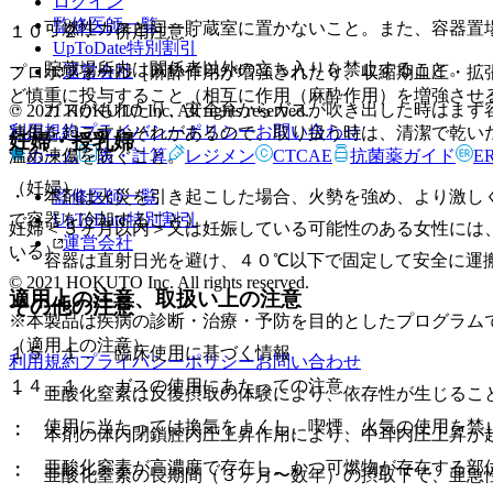
ログイン
監修医師一覧
・ 可燃性ガスと同一貯蔵室に置かないこと。また、容器置
１０．２． 併用注意：
UpToDate特別割引
・ 貯蔵場所内は関係者以外の立ち入りを禁止すること。
運営会社
プロポフォール［麻酔作用が増強されたり、収縮期血圧・拡
ど慎重に投与すること（相互に作用（麻酔作用）を増強させ
・ ガスがもれたり、安全弁からガスが吹き出した時はまず
© 2021 HOKUTO Inc. All rights reserved.
利用規約
プライバシーポリシー
お問い合わせ
凍傷を起こすおそれがあるので、取り扱う時は、清潔で乾い
妊婦・授乳婦
ホーム
表・計算
レジメン
CTCAE
抗菌薬ガイド
E
温め凍傷を防ぐこと。
（妊婦）
監修医師一覧
・ 本剤は火災を引き起こした場合、火勢を強め、より激し
UpToDate特別割引
で容器を冷却すること）。
妊婦＜３ヶ月以内＞又は妊娠している可能性のある女性には
運営会社
いる）。
・ 容器は直射日光を避け、４０℃以下で固定して安全に運
© 2021 HOKUTO Inc. All rights reserved.
適用上の注意、取扱い上の注意
その他の注意
※本製品は疾病の診断・治療・予防を目的としたプログラム
（適用上の注意）
１５．１． 臨床使用に基づく情報
利用規約
プライバシーポリシー
お問い合わせ
１４．１． ガスの使用にあたっての注意
・ 亜酸化窒素は反復摂取の体験により、依存性が生じるこ
・ 使用に当たっては換気をよくし、喫煙、火気の使用を禁
・ 本剤の体内閉鎖腔内圧上昇作用により、中耳内圧上昇が
・ 亜酸化窒素が高濃度で存在し、かつ可燃物が存在する部
・ 亜酸化窒素の長期間（３ヶ月〜数年）の摂取下で、亜急