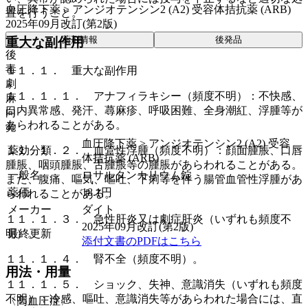
血圧降下薬 > アンジオテンシン2 (A2) 受容体拮抗薬 (ARB)
置を行うこと。
2025年09月改訂(第2版)
薬剤情報
後発品
重大な副作用
後
毒
１１．１． 重大な副作用
劇
１１．１．１． アナフィラキシー（頻度不明）：不快感、
麻
口内異常感、発汗、蕁麻疹、呼吸困難、全身潮紅、浮腫等が
向
あらわれることがある。
覚
血圧降下薬 > アンジオテンシン2 (A2) 受容
薬効分類
１１．１．２． 血管性浮腫（頻度不明）：顔面腫脹、口唇
体拮抗薬 (ARB)
腫脹、咽頭腫脹、舌腫脹等の腫脹があらわれることがある。
一般名
ロサルタンカリウム錠
また、腹痛、嘔気、嘔吐、下痢等を伴う腸管血管性浮腫があ
薬価
18.1
円
らわれることがある。
メーカー
ダイト
１１．１．３． 急性肝炎又は劇症肝炎（いずれも頻度不
2025年09月改訂(第2版)
最終更新
明）。
添付文書のPDFはこちら
１１．１．４． 腎不全（頻度不明）。
用法・用量
１１．１．５． ショック、失神、意識消失（いずれも頻度
不明）：冷感、嘔吐、意識消失等があらわれた場合には、直
〈高血圧症〉