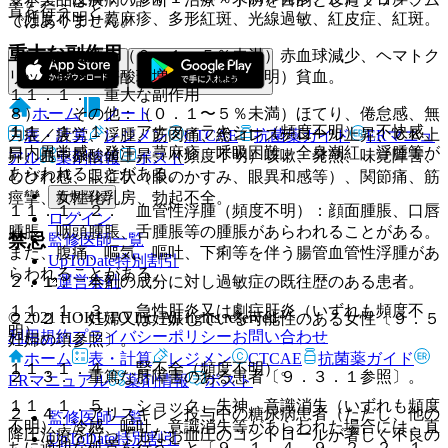
置を行うこと。
（頻度不明）蕁麻疹、多形紅斑、光線過敏、紅皮症、紅斑。
ではありません。
重大な副作用
７）． 血液：（０．１〜５％未満）赤血球減少、ヘマトク
リット低下、好酸球増多、（頻度不明）貧血。
１１．１． 重大な副作用
ホーム
ノート
８）． その他：（０．１〜５％未満）ほてり、倦怠感、無
１１．１．１． アナフィラキシー（頻度不明）：不快感、
力症／疲労、浮腫、筋肉痛、総コレステロール上昇、ＣＫ上
表・計算
レジメン
CTCAE
抗菌薬ガイド
ERマニュ
口内異常感、発汗、蕁麻疹、呼吸困難、全身潮紅、浮腫等が
昇、血中尿酸値上昇、（頻度不明）咳嗽、発熱、味覚障害、
アル
薬剤情報
ポスト
あらわれることがある。
しびれ感、眼症状（眼のかすみ、眼異和感等）、関節痛、筋
新規登録
痙攣、女性化乳房、勃起不全。
１１．１．２． 血管性浮腫（頻度不明）：顔面腫脹、口唇
ログイン
腫脹、咽頭腫脹、舌腫脹等の腫脹があらわれることがある。
禁忌
監修医師一覧
また、腹痛、嘔気、嘔吐、下痢等を伴う腸管血管性浮腫があ
UpToDate特別割引
らわれることがある。
運営会社
２．１． 本剤の成分に対し過敏症の既往歴のある患者。
１１．１．３． 急性肝炎又は劇症肝炎（いずれも頻度不
© 2021 HOKUTO Inc. All rights reserved.
２．２． 妊婦又は妊娠している可能性のある女性〔９．５
明）。
利用規約
プライバシーポリシー
お問い合わせ
妊婦の項参照〕。
ホーム
表・計算
レジメン
CTCAE
抗菌薬ガイド
１１．１．４． 腎不全（頻度不明）。
２．３． 重篤な肝障害のある患者〔９．３．１参照〕。
ERマニュアル
薬剤情報
ポスト
１１．１．５． ショック、失神、意識消失（いずれも頻度
２．４． アリスキレン投与中の糖尿病患者（ただし、他の
監修医師一覧
不明）：冷感、嘔吐、意識消失等があらわれた場合には、直
降圧治療を行ってもなお血圧のコントロールが著しく不良の
UpToDate特別割引
ちに適切な処置を行うこと〔９．１．４、９．２．２、１