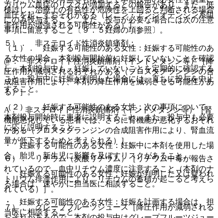
カリウム血症のリスクが増加するとの報告があり、また、低
検討し、治療上の有益性が危険性を上回ると判断される場合
血圧を起こすおそれがある（レニン・アンジオテンシン系阻
にのみ投与すること。また、投与が必要な場合には次の注意
害作用が増強される可能性がある）］。
事項に留意すること〔９．５妊婦の項参照〕。
５）． 非ステロイド性消炎鎮痛剤：
（１）． 妊娠する可能性のある女性：妊娠する可能性のあ
る女性の場合、本剤投与開始前に妊娠していないことを確認
@． 非ステロイド性消炎鎮痛剤（インドメタシン等）［降
し、本剤投与中も、妊娠していないことを定期的に確認する
圧作用が減弱されるおそれがある（プロスタグランジンの合
こと。投与中に妊娠が判明した場合には、直ちに投与を中止
成阻害作用により、本剤の降圧作用を減弱させる可能性があ
すること。
る）］。
（２）． 妊娠する可能性のある女性：次の事項について、
A． 非ステロイド性消炎鎮痛剤（インドメタシン等）［腎
本剤投与開始時に患者に説明すること。また、投与中も必要
機能悪化している患者では、さらに腎機能が悪化するおそれ
に応じ説明すること。
がある（プロスタグランジンの合成阻害作用により、腎血流
量が低下するためと考えられる）］。
・ 妊娠する可能性のある女性：妊娠中に本剤を使用した場
合、胎児・新生児に影響を及ぼすリスクがあること。
６）． リチウム（炭酸リチウム）［リチウム中毒が報告さ
れているので、血中リチウム濃度に注意すること（本剤のナ
・ 妊娠する可能性のある女性：妊娠が判明した又は疑われ
トリウム排泄作用により、リチウムの蓄積が起こると考えら
る場合は、速やかに担当医に相談すること。
れている）］。
・ 妊娠する可能性のある女性：妊娠を計画する場合は、担
７）． グレープフルーツジュース［降圧作用が減弱される
当医に相談すること。
おそれがあるので、本剤の投与中はグレープフルーツジュー