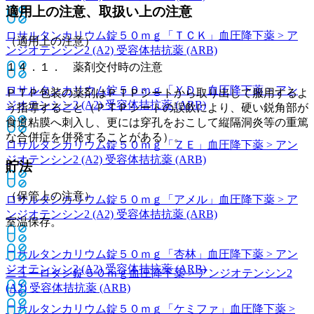
適用上の注意、取扱い上の注意
ロサルタンカリウム錠５０ｍｇ「ＴＣＫ」
血圧降下薬 > ア
（適用上の注意）
ンジオテンシン2 (A2) 受容体拮抗薬 (ARB)
１４．１． 薬剤交付時の注意
ロサルタンカリウム錠５０ｍｇ「ＹＤ」
血圧降下薬 > アン
ＰＴＰ包装の薬剤はＰＴＰシートから取り出して服用するよ
ジオテンシン2 (A2) 受容体拮抗薬 (ARB)
う指導すること（ＰＴＰシートの誤飲により、硬い鋭角部が
食道粘膜へ刺入し、更には穿孔をおこして縦隔洞炎等の重篤
な合併症を併発することがある）。
ロサルタンカリウム錠５０ｍｇ「ＺＥ」
血圧降下薬 > アン
ジオテンシン2 (A2) 受容体拮抗薬 (ARB)
貯法
（保管上の注意）
ロサルタンカリウム錠５０ｍｇ「アメル」
血圧降下薬 > ア
ンジオテンシン2 (A2) 受容体拮抗薬 (ARB)
室温保存。
ロサルタンカリウム錠５０ｍｇ「杏林」
血圧降下薬 > アン
ジオテンシン2 (A2) 受容体拮抗薬 (ARB)
ニューロタン錠５０ｍｇ
血圧降下薬 > アンジオテンシン2
(A2) 受容体拮抗薬 (ARB)
ロサルタンカリウム錠５０ｍｇ「ケミファ」
血圧降下薬 >