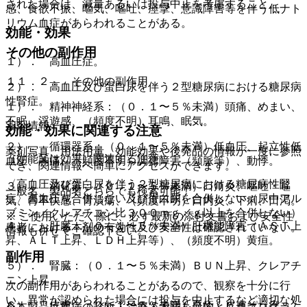
された場合は、減量あるいは投与中止を考慮すること。
感、食欲不振、嘔気、嘔吐、痙攣、意識障害等を伴う低ナト
リウム血症があらわれることがある。
効能・効果
その他の副作用
１）． 高血圧症。
１１．２． その他の副作用
２）． 高血圧及び蛋白尿を伴う２型糖尿病における糖尿病
性腎症。
１）． 精神神経系：（０．１〜５％未満）頭痛、めまい、
不眠、浮遊感、（頻度不明）耳鳴、眠気。
薬剤情報
効能・効果に関連する注意
２）． 循環器系：（０．１〜５％未満）低血圧、起立性低
薬剤写真、用法用量、効能効果や後発品の情報が一度に参照
（効能又は効果に関連する注意）
血圧、胸痛、（頻度不明）調律障害（頻脈等）、動悸。
でき、関連情報へ簡単にアクセスができます。
〈高血圧及び蛋白尿を伴う２型糖尿病における糖尿病性腎
３）． 消化器：（０．１〜５％未満）口角炎、嘔吐・嘔
一般名、製品名どちらでも検索可能！
症〉高血圧を合併しない及び蛋白尿を合併しない（尿中アル
気、胃不快感、胃潰瘍、（頻度不明）口内炎、下痢、口渇。
ブミン／クレアチニン比３００ｍｇ／ｇ以上を合併しない）
※ ご使用いただく際に、必ず最新の添付文書および安全性
４）． 肝臓：（０．１〜５％未満）肝機能障害（ＡＳＴ上
患者における本剤の有効性及び安全性は確認されていない。
情報も併せてご確認下さい。
昇、ＡＬＴ上昇、ＬＤＨ上昇等）、（頻度不明）黄疸。
副作用
５）． 腎臓：（０．１〜５％未満）ＢＵＮ上昇、クレアチ
ニン上昇。
次の副作用があらわれることがあるので、観察を十分に行
い、異常が認められた場合には投与を中止するなど適切な処
６）． 皮膚：（０．１〜５％未満）発疹、皮膚そう痒、
※本製品は疾病の診断・治療・予防を目的としたプログラム