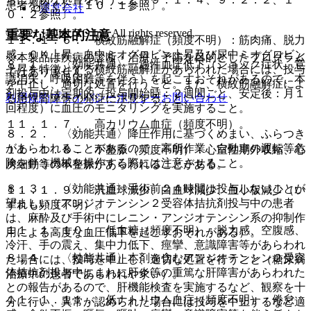
患者を除く）〔１０．１参照〕。
運営会社
０．２参照〕。
© 2021 HOKUTO Inc. All rights reserved.
重要な基本的注意
１１．１．６． 横紋筋融解症（頻度不明）：筋肉痛、脱力
感、ＣＫ上昇、血中ミオグロビン上昇及び尿中ミオグロビン
※本製品は疾病の診断・治療・予防を目的としたプログラム
８．１． 〈効能共通〉一過性血圧低下（ショック症状、意
上昇を特徴とする横紋筋融解症があらわれた場合には、投与
ではありません。
識消失、呼吸困難等を伴う）を起こすおそれがあるので、本
を中止し、適切な処置を行うこと。また、横紋筋融解症によ
剤投与中は定期的（投与開始時：２週間ごと、安定後：月１
利用規約
プライバシーポリシー
お問い合わせ
る急性腎障害の発症に注意すること。
回程度）に血圧のモニタリングを実施すること。
１１．１．７． 高カリウム血症（頻度不明）。
８．２． 〈効能共通〉降圧作用に基づくめまい、ふらつき
があらわれることがあるので、高所作業、自動車の運転等危
１１．１．８． 不整脈（頻度不明）：心室性期外収縮、心
険を伴う機械を操作する際には注意させること。
房細動等の不整脈があらわれることがある。
８．３． 〈効能共通〉手術前２４時間は投与しないことが
１１．１．９． 汎血球減少、白血球減少、血小板減少（い
望ましい（アンジオテンシン２受容体拮抗剤投与中の患者
ずれも頻度不明）。
は、麻酔及び手術中にレニン・アンジオテンシン系の抑制作
１１．１．１０． 低血糖（頻度不明）：脱力感、空腹感、
用による高度な血圧低下を起こすおそれがある）。
冷汗、手の震え、集中力低下、痙攣、意識障害等があらわれ
８．４． 〈効能共通〉本剤を含むアンジオテンシン２受容
た場合には、投与を中止し、適切な処置を行うこと（糖尿病
体拮抗剤投与中にまれに肝炎等の重篤な肝障害があらわれた
治療中の患者であらわれやすい）。
との報告があるので、肝機能検査を実施するなど、観察を十
１１．１．１１． 低ナトリウム血症（頻度不明）：倦怠
分に行い、異常が認められた場合には投与を中止するなど適