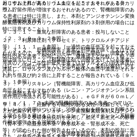
起こすおそれがある）〔１１．１．５、１６．６．２参
カリウム上昇、高カリウム血症を起こすおそれがある（カリ
照〕。
ウム貯留作用が増強するおそれがあるので、腎機能障害のあ
る患者には特に注意し、また、本剤とアンジオテンシン変換
（肝機能障害患者）
酵素阻害剤及びカリウム保持性利尿剤の３剤併用の場合には
特に注意すること）］。
９．３．１． 重篤な肝障害のある患者：投与しないこと
〔２．３、９．３．２参照〕。
２）． 利尿降圧剤（フロセミド、トリクロルメチアジド
等）〔１１．１．５参照〕［一過性の血圧低下を起こすおそ
９．３．２． 肝機能障害＜重篤な肝障害を除く＞又はその
れがあるので、本剤の投与を低用量から開始し、増量する場
既往のある患者：外国において、健康成人と比較して軽・中
合は徐々に行うこと（利尿降圧剤で治療を受けている患者に
等度のアルコール性肝硬変患者ではロサルタンの消失速度が
はレニン活性が亢進している患者が多く、本剤が奏効しやす
遅延し、ロサルタン及びカルボン酸体の血漿中濃度がそれぞ
い）］。
れ約５倍及び約２倍に上昇することが報告されている〔９．
３．１参照〕。
３）． アリスキレン［腎機能障害、高カリウム血症及び低
血圧を起こすおそれがある（レニン・アンジオテンシン系阻
（生殖能を有する者）
害作用が増強される可能性がある）。ｅＧＦＲが６０ｍＬ／
ｍｉｎ／１．７３u未満の腎機能障害のある患者へのアリス
９．４．１． 妊娠する可能性のある女性：妊娠しているこ
キレンとの併用については、治療上やむを得ないと判断され
とが把握されずアンジオテンシン変換酵素阻害剤又はアンジ
る場合を除き避けること（レニン・アンジオテンシン系阻害
オテンシン２受容体拮抗剤を使用し、胎児・新生児への影響
作用が増強される可能性がある）］。
（腎不全、頭蓋形成不全・肺形成不全・腎形成不全、死亡
等）が認められた例が報告されているので、本剤の投与に先
４）． アンジオテンシン変換酵素阻害剤［急性腎障害・高
立ち、代替薬の有無等も考慮して本剤投与の必要性を慎重に