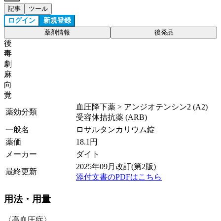
記事
ツール
ログイン
新規登録
薬剤情報
後発品
後
毒
劇
麻
向
覚
血圧降下薬 > アンジオテンシン2 (A2)
薬効分類
受容体拮抗薬 (ARB)
一般名
ロサルタンカリウム錠
薬価
18.1
円
メーカー
ダイト
2025年09月改訂(第2版)
最終更新
添付文書のPDFはこちら
用法・用量
〈高血圧症〉