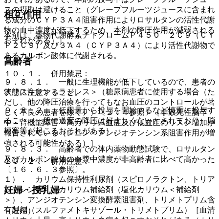
スの摂取は避けること（グレープフルーツジュースに含まれ
相互作用
る成分のＣＹＰ３Ａ４阻害作用によりロサルタンの活性代謝
物の血中濃度が低下するため、本剤の降圧作用が減弱される
本剤は、薬物代謝酵素チトクロームＰ４５０ ２Ｃ９（ＣＹ
おそれがある）］。
Ｐ２Ｃ９）及び３Ａ４（ＣＹＰ３Ａ４）により活性代謝物で
あるカルボン酸体に代謝される。
高齢者
１０．１． 併用禁忌：
９．８．１． 一般に生理機能が低下しているので、患者の
アリスキレン＜ラジレス＞（糖尿病患者に使用する場合（た
状態に注意すること。
だし、他の降圧治療を行ってもなお血圧のコントロールが著
９．８．２． 低用量から投与を開始するなど慎重に投与す
しく不良の患者を除く））〔２．４参照〕［非致死性脳卒
ること（一般に過度の降圧は好ましくないとされており、脳
中・腎機能障害・高カリウム血症及び低血圧のリスク増加が
梗塞等が起こるおそれがある）。
報告されている（レニン・アンジオテンシン系阻害作用が増
強される可能性がある）］。
９．８．３． 高齢者での体内薬物動態試験で、ロサルタン
及びカルボン酸体の血漿中濃度が非高齢者に比べて高かった
１０．２． 併用注意：
〔１６．６．３参照〕。
１）． カリウム保持性利尿剤（スピロノラクトン、トリア
妊婦・授乳婦
ムテレン等）、カリウム補給剤（塩化カリウム＜補給剤
＞）、アンジオテンシン変換酵素阻害剤、トリメトプリム含
有製剤（スルファメトキサゾール・トリメトプリム）［血清
（妊婦）