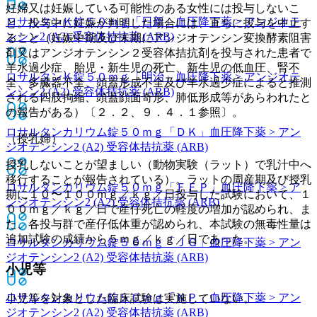
妊婦又は妊娠している可能性のある女性には投与しないこ
ロサルタンＫ錠５０ｍｇ「日新」
血圧降下薬 > アンジオテ
と。投与中に妊娠が判明した場合には、直ちに投与を中止す
ンシン2 (A2) 受容体拮抗薬 (ARB)
ること（妊娠中期及び末期にアンジオテンシン変換酵素阻害
剤又はアンジオテンシン２受容体拮抗剤を投与された患者で
羊水過少症、胎児・新生児の死亡、新生児の低血圧、腎不
ロサルタンＫ錠５０ｍｇ「明治」
血圧降下薬 > アンジオテ
全、多臓器不全、頭蓋形成不全及び羊水過少症によると推測
ンシン2 (A2) 受容体拮抗薬 (ARB)
される四肢拘縮、頭蓋顔面奇形、肺低形成等があらわれたと
の報告がある）〔２．２、９．４．１参照〕。
ロサルタンカリウム錠５０ｍｇ「ＤＫ」
血圧降下薬 > アン
（授乳婦）
ジオテンシン2 (A2) 受容体拮抗薬 (ARB)
授乳しないことが望ましい（動物実験（ラット）で乳汁中へ
移行することが報告されている）。ラットの周産期及び授乳
ロサルタンカリウム錠５０ｍｇ「ＦＦＰ」
血圧降下薬 > ア
期に１０〜１００ｍｇ／ｋｇ／日投与した試験において、１
ンジオテンシン2 (A2) 受容体拮抗薬 (ARB)
００ｍｇ／ｋｇ／日で産仔死亡の軽度の増加が認められ、ま
た、各投与群で産仔低体重が認められ、本試験の無毒性量は
追加試験の成績から５ｍｇ／ｋｇ／日であった。
ロサルタンカリウム錠５０ｍｇ「ＪＧ」
血圧降下薬 > アン
ジオテンシン2 (A2) 受容体拮抗薬 (ARB)
小児等
ロサルタンカリウム錠５０ｍｇ「ＮＰ」
血圧降下薬 > アン
小児等を対象とした臨床試験は実施していない。
ジオテンシン2 (A2) 受容体拮抗薬 (ARB)