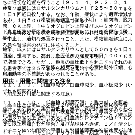
ちに適切な処置を行うこと〔９．１．４、９．２．２、１
通常、成人にはロサルタンカリウムとして２５〜５０ｍｇを
０．２参照〕。
１日１回経口投与する。なお、年齢、症状により適宜増減す
１１．１．６． 横紋筋融解症（頻度不明）：筋肉痛、脱力
るが、１日１００ｍｇまで増量できる。
感、ＣＫ上昇、血中ミオグロビン上昇及び尿中ミオグロビン
〈高血圧及び蛋白尿を伴う２型糖尿病における糖尿病性腎
上昇を特徴とする横紋筋融解症があらわれた場合には、投与
症〉
を中止し、適切な処置を行うこと。また、横紋筋融解症によ
る急性腎障害の発症に注意すること。
通常、成人にはロサルタンカリウムとして５０ｍｇを１日１
回経口投与する。なお、血圧値をみながら１日１００ｍｇま
１１．１．７． 高カリウム血症（頻度不明）。
で増量できる。ただし、過度の血圧低下を起こすおそれのあ
１１．１．８． 不整脈（頻度不明）：心室性期外収縮、心
る患者等では２５ｍｇから投与を開始する。
房細動等の不整脈があらわれることがある。
用法・用量に関連する注意
１１．１．９． 汎血球減少、白血球減少、血小板減少（い
ずれも頻度不明）。
（用法及び用量に関連する注意）
１１．１．１０． 低血糖（頻度不明）：脱力感、空腹感、
〈高血圧及び蛋白尿を伴う２型糖尿病における糖尿病性腎
冷汗、手の震え、集中力低下、痙攣、意識障害等があらわれ
症〉本剤を投与後、前回の検査値と比較して血清クレアチニ
た場合には、投与を中止し、適切な処置を行うこと（糖尿病
ン値３０％以上増加（あるいは血清クレアチニン値１ｍｇ／
治療中の患者であらわれやすい）。
ｄＬ以上増加）した場合、及び糸球体ろ過値、１／血清クレ
アチニン値の勾配等で評価した腎機能障害の進展速度が加速
１１．１．１１． 低ナトリウム血症（頻度不明）：倦怠