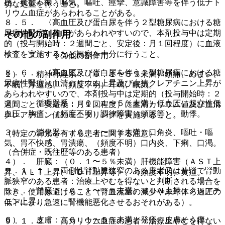
感、食欲不振、嘔気、嘔吐、痙攣、意識障害等を伴う低ナト
切な処置を行うこと。
リウム血症があらわれることがある。
８．５． 〈高血圧及び蛋白尿を伴う２型糖尿病における糖
尿病性腎症〉貧血があらわれやすいので、本剤投与中は定期
その他の副作用
的（投与開始時：２週間ごと、安定後：月１回程度）に血液
検査を実施するなど観察を十分に行うこと。
１１．２． その他の副作用
８．６． 〈高血圧及び蛋白尿を伴う２型糖尿病における糖
１）． 精神神経系：（０．１〜５％未満）頭痛、めまい、
尿病性腎症〉血清カリウム上昇及び血清クレアチニン上昇が
不眠、浮遊感、（頻度不明）耳鳴、眠気。
あらわれやすいので、本剤投与中は定期的（投与開始時：２
２）． 循環器系：（０．１〜５％未満）低血圧、起立性低
週間ごと、安定後：月１回程度）に血清カリウム値及び血清
血圧、胸痛、（頻度不明）調律障害（頻脈等）、動悸。
クレアチニン値のモニタリングを実施すること。
３）． 消化器：（０．１〜５％未満）口角炎、嘔吐・嘔
（特定の背景を有する患者に関する注意）
気、胃不快感、胃潰瘍、（頻度不明）口内炎、下痢、口渇。
（合併症・既往歴等のある患者）
４）． 肝臓：（０．１〜５％未満）肝機能障害（ＡＳＴ上
９．１．１． 両側性腎動脈狭窄のある患者又は片腎で腎動
昇、ＡＬＴ上昇、ＬＤＨ上昇等）、（頻度不明）黄疸。
脈狭窄のある患者：治療上やむを得ないと判断される場合を
５）． 腎臓：（０．１〜５％未満）ＢＵＮ上昇、クレアチ
除き、使用は避けること（腎血流量の減少や糸球体ろ過圧の
ニン上昇。
低下により急速に腎機能悪化させるおそれがある）。
６）． 皮膚：（０．１〜５％未満）発疹、皮膚そう痒、
９．１．２． 高カリウム血症の患者：治療上やむを得ない