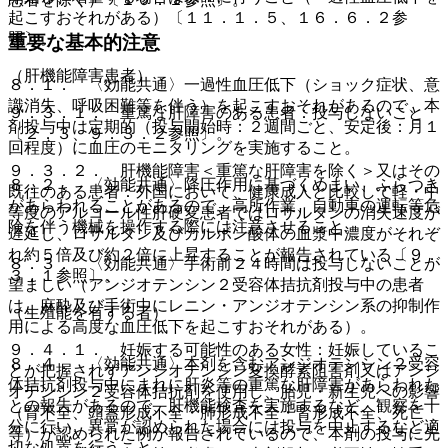
起こすおそれがある）〔１１．１．５、１６．６．２参
照〕。
重要な基本的注意
（肝機能障害患者）
８．１． 〈効能共通〉一過性血圧低下（ショック症状、意
識消失、呼吸困難等を伴う）を起こすおそれがあるので、本
９．３．１． 重篤な肝障害のある患者：投与しないこと
剤投与中は定期的（投与開始時：２週間ごと、安定後：月１
〔２．３、９．３．２参照〕。
回程度）に血圧のモニタリングを実施すること。
９．３．２． 肝機能障害＜重篤な肝障害を除く＞又はその
８．２． 〈効能共通〉降圧作用に基づくめまい、ふらつき
既往のある患者：外国において、健康成人と比較して軽・中
があらわれることがあるので、高所作業、自動車の運転等危
等度のアルコール性肝硬変患者ではロサルタンの消失速度が
険を伴う機械を操作する際には注意させること。
遅延し、ロサルタン及びカルボン酸体の血漿中濃度がそれぞ
れ約５倍及び約２倍に上昇することが報告されている〔９．
８．３． 〈効能共通〉手術前２４時間は投与しないことが
３．１参照〕。
望ましい（アンジオテンシン２受容体拮抗剤投与中の患者
は、麻酔及び手術中にレニン・アンジオテンシン系の抑制作
（生殖能を有する者）
用による高度な血圧低下を起こすおそれがある）。
９．４．１． 妊娠する可能性のある女性：妊娠しているこ
８．４． 〈効能共通〉本剤を含むアンジオテンシン２受容
とが把握されずアンジオテンシン変換酵素阻害剤又はアンジ
体拮抗剤投与中にまれに肝炎等の重篤な肝障害があらわれた
オテンシン２受容体拮抗剤を使用し、胎児・新生児への影響
との報告があるので、肝機能検査を実施するなど、観察を十
（腎不全、頭蓋形成不全・肺形成不全・腎形成不全、死亡
分に行い、異常が認められた場合には投与を中止するなど適
等）が認められた例が報告されているので、本剤の投与に先
切な処置を行うこと。