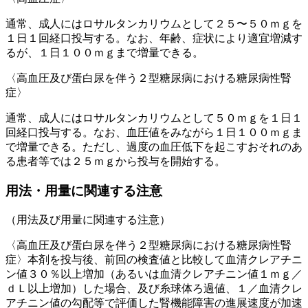
通常、成人にはロサルタンカリウムとして２５〜５０ｍｇを
１日１回経口投与する。なお、年齢、症状により適宜増減す
るが、１日１００ｍｇまで増量できる。
〈高血圧及び蛋白尿を伴う２型糖尿病における糖尿病性腎
症〉
通常、成人にはロサルタンカリウムとして５０ｍｇを１日１
回経口投与する。なお、血圧値をみながら１日１００ｍｇま
で増量できる。ただし、過度の血圧低下を起こすおそれのあ
る患者等では２５ｍｇから投与を開始する。
用法・用量に関連する注意
（用法及び用量に関連する注意）
〈高血圧及び蛋白尿を伴う２型糖尿病における糖尿病性腎
症〉本剤を投与後、前回の検査値と比較して血清クレアチニ
ン値３０％以上増加（あるいは血清クレアチニン値１ｍｇ／
ｄＬ以上増加）した場合、及び糸球体ろ過値、１／血清クレ
アチニン値の勾配等で評価した腎機能障害の進展速度が加速