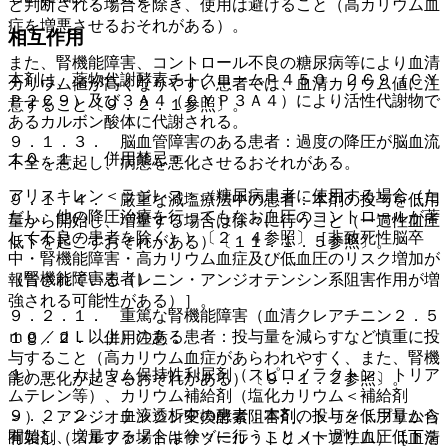
と判断される場合を除き、使用は避けること（高カリウム血
症を増悪させるおそれがある）。
相互作用
また、腎機能障害、コントロール不良の糖尿病等により血清
本剤は、薬物代謝酵素チトクロームＰ４５０ ２Ｃ９（ＣＹ
カリウム値が高くなりやすい患者では、血清カリウム値に注
Ｐ２Ｃ９）及び３Ａ４（ＣＹＰ３Ａ４）により活性代謝物で
意すること〔９．２．１参照〕。
あるカルボン酸体に代謝される。
９．１．３． 脳血管障害のある患者：過度の降圧が脳血流
１０．１． 併用禁忌：
不全を惹起し、病態を悪化させるおそれがある。
アリスキレン＜ラジレス＞（糖尿病患者に使用する場合（た
９．１．４． 厳重な減塩療法中の患者：本剤の投与を低用
だし、他の降圧治療を行ってもなお血圧のコントロールが著
量から開始し、増量する場合は徐々に行うこと（一過性血圧
しく不良の患者を除く））〔２．４参照〕［非致死性脳卒
低下を起こすおそれがある）〔１１．１．５参照〕。
中・腎機能障害・高カリウム血症及び低血圧のリスク増加が
（腎機能障害患者）
報告されている（レニン・アンジオテンシン系阻害作用が増
強される可能性がある）］。
９．２．１． 重篤な腎機能障害（血清クレアチニン２．５
ｍｇ／ｄＬ以上）のある患者：投与量を減らすなど慎重に投
１０．２． 併用注意：
与すること（高カリウム血症があらわれやすく、また、腎機
１）． カリウム保持性利尿剤（スピロノラクトン、トリア
能の悪化が起きるおそれがある）〔９．１．２参照〕。
ムテレン等）、カリウム補給剤（塩化カリウム＜補給剤
９．２．２． 血液透析中の患者：本剤の投与を低用量から
＞）、アンジオテンシン変換酵素阻害剤、トリメトプリム含
開始し、増量する場合は徐々に行うこと（一過性血圧低下を
有製剤（スルファメトキサゾール・トリメトプリム）［血清