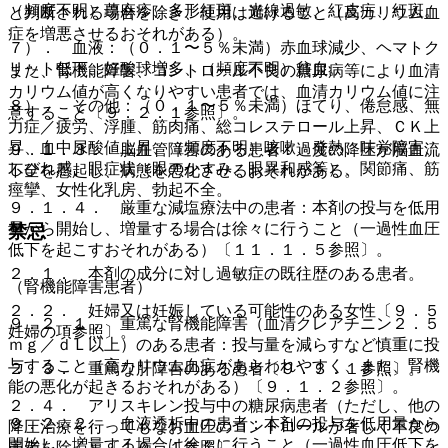
（頻度不明）蕁麻疹、多形紅斑、光線過敏、紅皮症、紅斑。
と判断される場合を除き、使用は避けること（高カリウム血
症を増悪させるおそれがある）。
７）． 血液：（０．１〜５％未満）赤血球減少、ヘマトク
リット低下、好酸球増多、（頻度不明）貧血。
また、腎機能障害、コントロール不良の糖尿病等により血清
カリウム値が高くなりやすい患者では、血清カリウム値に注
８）． その他：（０．１〜５％未満）ほてり、倦怠感、無
意すること〔９．２．１参照〕。
力症／疲労、浮腫、筋肉痛、総コレステロール上昇、ＣＫ上
昇、血中尿酸値上昇、（頻度不明）咳嗽、発熱、味覚障害、
９．１．３． 脳血管障害のある患者：過度の降圧が脳血流
しびれ感、眼症状（眼のかすみ、眼異和感等）、関節痛、筋
不全を惹起し、病態を悪化させるおそれがある。
痙攣、女性化乳房、勃起不全。
９．１．４． 厳重な減塩療法中の患者：本剤の投与を低用
量から開始し、増量する場合は徐々に行うこと（一過性血圧
禁忌
低下を起こすおそれがある）〔１１．１．５参照〕。
２．１． 本剤の成分に対し過敏症の既往歴のある患者。
（腎機能障害患者）
２．２． 妊婦又は妊娠している可能性のある女性〔９．５
９．２．１． 重篤な腎機能障害（血清クレアチニン２．５
妊婦の項参照〕。
ｍｇ／ｄＬ以上）のある患者：投与量を減らすなど慎重に投
与すること（高カリウム血症があらわれやすく、また、腎機
２．３． 重篤な肝障害のある患者〔９．３．１参照〕。
能の悪化が起きるおそれがある）〔９．１．２参照〕。
２．４． アリスキレン投与中の糖尿病患者（ただし、他の
９．２．２． 血液透析中の患者：本剤の投与を低用量から
降圧治療を行ってもなお血圧のコントロールが著しく不良の
開始し、増量する場合は徐々に行うこと（一過性血圧低下を
患者を除く）〔１０．１参照〕。