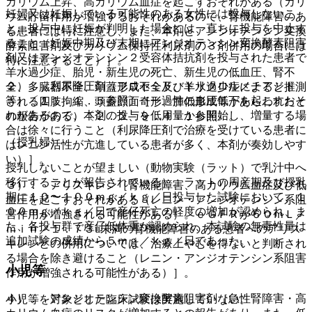
カリウム上昇、高カリウム血症を起こすおそれがある（カリ
妊婦又は妊娠している可能性のある女性には投与しないこ
ウム貯留作用が増強するおそれがあるので、腎機能障害のあ
と。投与中に妊娠が判明した場合には、直ちに投与を中止す
る患者には特に注意し、また、本剤とアンジオテンシン変換
ること（妊娠中期及び末期にアンジオテンシン変換酵素阻害
酵素阻害剤及びカリウム保持性利尿剤の３剤併用の場合には
剤又はアンジオテンシン２受容体拮抗剤を投与された患者で
特に注意すること）］。
羊水過少症、胎児・新生児の死亡、新生児の低血圧、腎不
２）． 利尿降圧剤（フロセミド、トリクロルメチアジド
全、多臓器不全、頭蓋形成不全及び羊水過少症によると推測
等）〔１１．１．５参照〕［一過性の血圧低下を起こすおそ
される四肢拘縮、頭蓋顔面奇形、肺低形成等があらわれたと
れがあるので、本剤の投与を低用量から開始し、増量する場
の報告がある）〔２．２、９．４．１参照〕。
合は徐々に行うこと（利尿降圧剤で治療を受けている患者に
（授乳婦）
はレニン活性が亢進している患者が多く、本剤が奏効しやす
い）］。
授乳しないことが望ましい（動物実験（ラット）で乳汁中へ
移行することが報告されている）。ラットの周産期及び授乳
３）． アリスキレン［腎機能障害、高カリウム血症及び低
期に１０〜１００ｍｇ／ｋｇ／日投与した試験において、１
血圧を起こすおそれがある（レニン・アンジオテンシン系阻
００ｍｇ／ｋｇ／日で産仔死亡の軽度の増加が認められ、ま
害作用が増強される可能性がある）。ｅＧＦＲが６０ｍＬ／
た、各投与群で産仔低体重が認められ、本試験の無毒性量は
ｍｉｎ／１．７３u未満の腎機能障害のある患者へのアリス
追加試験の成績から５ｍｇ／ｋｇ／日であった。
キレンとの併用については、治療上やむを得ないと判断され
る場合を除き避けること（レニン・アンジオテンシン系阻害
小児等
作用が増強される可能性がある）］。
４）． アンジオテンシン変換酵素阻害剤［急性腎障害・高
小児等を対象とした臨床試験は実施していない。