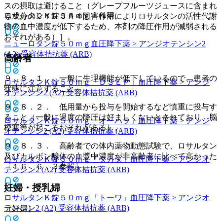
スの摂取は避けること（グレープフルーツジュースに含まれ
ロサルタンＫ錠５０ｍｇ「科研」
る成分のＣＹＰ３Ａ４阻害作用によりロサルタンの活性代謝
物の血中濃度が低下するため、本剤の降圧作用が減弱される
おそれがある）］。
ニューロタン錠５０ｍｇ
血圧降下薬 > アンジオテンシン2
(A2) 受容体拮抗薬 (ARB)
高齢者
９．８．１． 一般に生理機能が低下しているので、患者の
ロサルタンＫ錠５０ｍｇ「ＤＳＥＰ」
血圧降下薬 > アンジ
状態に注意すること。
オテンシン2 (A2) 受容体拮抗薬 (ARB)
９．８．２． 低用量から投与を開始するなど慎重に投与す
ること（一般に過度の降圧は好ましくないとされており、脳
ロサルタンＫ錠５０ｍｇ「オーハラ」
血圧降下薬 > アンジ
梗塞等が起こるおそれがある）。
オテンシン2 (A2) 受容体拮抗薬 (ARB)
９．８．３． 高齢者での体内薬物動態試験で、ロサルタン
及びカルボン酸体の血漿中濃度が非高齢者に比べて高かった
ロサルタンＫ錠５０ｍｇ「タカタ」
血圧降下薬 > アンジオ
〔１６．６．３参照〕。
テンシン2 (A2) 受容体拮抗薬 (ARB)
妊婦・授乳婦
ロサルタンＫ錠５０ｍｇ「トーワ」
血圧降下薬 > アンジオ
テンシン2 (A2) 受容体拮抗薬 (ARB)
（妊婦）