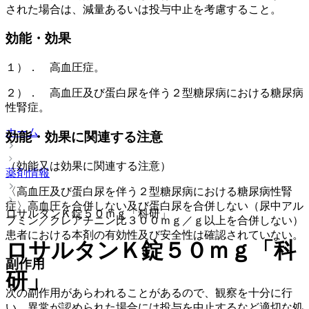
された場合は、減量あるいは投与中止を考慮すること。
効能・効果
１）． 高血圧症。
２）． 高血圧及び蛋白尿を伴う２型糖尿病における糖尿病
性腎症。
ホーム
効能・効果に関連する注意
（効能又は効果に関連する注意）
薬剤情報
〈高血圧及び蛋白尿を伴う２型糖尿病における糖尿病性腎
症〉高血圧を合併しない及び蛋白尿を合併しない（尿中アル
ロサルタンＫ錠５０ｍｇ「科研」
ブミン／クレアチニン比３００ｍｇ／ｇ以上を合併しない）
患者における本剤の有効性及び安全性は確認されていない。
ロサルタンＫ錠５０ｍｇ「科
副作用
研」
次の副作用があらわれることがあるので、観察を十分に行
い、異常が認められた場合には投与を中止するなど適切な処