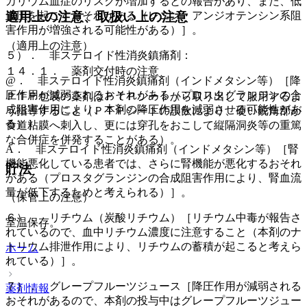
カリウム血症のリスクが増加するとの報告があり、また、低
血圧を起こすおそれがある（レニン・アンジオテンシン系阻
適用上の注意、取扱い上の注意
害作用が増強される可能性がある）］。
（適用上の注意）
５）． 非ステロイド性消炎鎮痛剤：
１４．１． 薬剤交付時の注意
@． 非ステロイド性消炎鎮痛剤（インドメタシン等）［降
圧作用が減弱されるおそれがある（プロスタグランジンの合
ＰＴＰ包装の薬剤はＰＴＰシートから取り出して服用するよ
成阻害作用により、本剤の降圧作用を減弱させる可能性があ
う指導すること（ＰＴＰシートの誤飲により、硬い鋭角部が
る）］。
食道粘膜へ刺入し、更には穿孔をおこして縦隔洞炎等の重篤
な合併症を併発することがある）。
A． 非ステロイド性消炎鎮痛剤（インドメタシン等）［腎
機能悪化している患者では、さらに腎機能が悪化するおそれ
貯法
がある（プロスタグランジンの合成阻害作用により、腎血流
量が低下するためと考えられる）］。
（保管上の注意）
６）． リチウム（炭酸リチウム）［リチウム中毒が報告さ
室温保存。
れているので、血中リチウム濃度に注意すること（本剤のナ
トリウム排泄作用により、リチウムの蓄積が起こると考えら
ホーム
れている）］。
７）． グレープフルーツジュース［降圧作用が減弱される
薬剤情報
おそれがあるので、本剤の投与中はグレープフルーツジュー