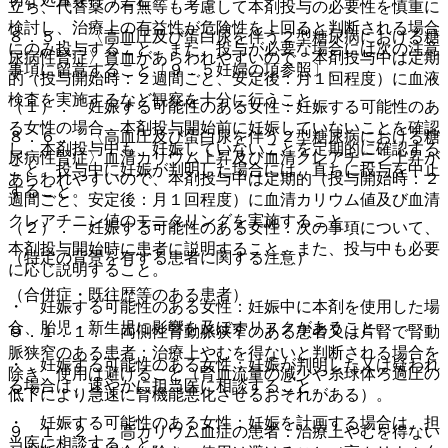
立ち、代替薬の有無等も考慮して本剤投与の必要性を慎重に
検討し、治療上の有益性が危険性を上回ると判断される場合
８．５． 〈高血圧及び蛋白尿を伴う２型糖尿病における糖
にのみ投与すること。また、投与が必要な場合には次の注意
尿病性腎症〉貧血があらわれやすいので、本剤投与中は定期
事項に留意すること〔９．５妊婦の項参照〕。
的（投与開始時：２週間ごと、安定後：月１回程度）に血液
検査を実施するなど観察を十分に行うこと。
（１）． 妊娠する可能性のある女性：妊娠する可能性のあ
る女性の場合、本剤投与開始前に妊娠していないことを確認
８．６． 〈高血圧及び蛋白尿を伴う２型糖尿病における糖
し、本剤投与中も、妊娠していないことを定期的に確認する
尿病性腎症〉血清カリウム上昇及び血清クレアチニン上昇が
こと。投与中に妊娠が判明した場合には、直ちに投与を中止
あらわれやすいので、本剤投与中は定期的（投与開始時：２
すること。
週間ごと、安定後：月１回程度）に血清カリウム値及び血清
クレアチニン値のモニタリングを実施すること。
（２）． 妊娠する可能性のある女性：次の事項について、
本剤投与開始時に患者に説明すること。また、投与中も必要
（特定の背景を有する患者に関する注意）
に応じ説明すること。
（合併症・既往歴等のある患者）
・ 妊娠する可能性のある女性：妊娠中に本剤を使用した場
合、胎児・新生児に影響を及ぼすリスクがあること。
９．１．１． 両側性腎動脈狭窄のある患者又は片腎で腎動
脈狭窄のある患者：治療上やむを得ないと判断される場合を
・ 妊娠する可能性のある女性：妊娠が判明した又は疑われ
除き、使用は避けること（腎血流量の減少や糸球体ろ過圧の
る場合は、速やかに担当医に相談すること。
低下により急速に腎機能悪化させるおそれがある）。
・ 妊娠する可能性のある女性：妊娠を計画する場合は、担
９．１．２． 高カリウム血症の患者：治療上やむを得ない
当医に相談すること。