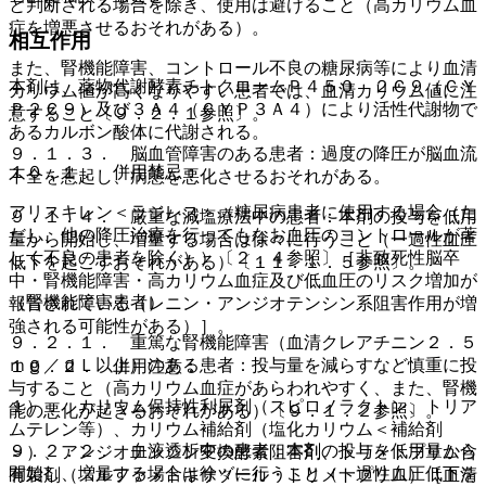
と判断される場合を除き、使用は避けること（高カリウム血
症を増悪させるおそれがある）。
相互作用
また、腎機能障害、コントロール不良の糖尿病等により血清
本剤は、薬物代謝酵素チトクロームＰ４５０ ２Ｃ９（ＣＹ
カリウム値が高くなりやすい患者では、血清カリウム値に注
Ｐ２Ｃ９）及び３Ａ４（ＣＹＰ３Ａ４）により活性代謝物で
意すること〔９．２．１参照〕。
あるカルボン酸体に代謝される。
９．１．３． 脳血管障害のある患者：過度の降圧が脳血流
１０．１． 併用禁忌：
不全を惹起し、病態を悪化させるおそれがある。
アリスキレン＜ラジレス＞（糖尿病患者に使用する場合（た
９．１．４． 厳重な減塩療法中の患者：本剤の投与を低用
だし、他の降圧治療を行ってもなお血圧のコントロールが著
量から開始し、増量する場合は徐々に行うこと（一過性血圧
しく不良の患者を除く））〔２．４参照〕［非致死性脳卒
低下を起こすおそれがある）〔１１．１．５参照〕。
中・腎機能障害・高カリウム血症及び低血圧のリスク増加が
（腎機能障害患者）
報告されている（レニン・アンジオテンシン系阻害作用が増
強される可能性がある）］。
９．２．１． 重篤な腎機能障害（血清クレアチニン２．５
ｍｇ／ｄＬ以上）のある患者：投与量を減らすなど慎重に投
１０．２． 併用注意：
与すること（高カリウム血症があらわれやすく、また、腎機
１）． カリウム保持性利尿剤（スピロノラクトン、トリア
能の悪化が起きるおそれがある）〔９．１．２参照〕。
ムテレン等）、カリウム補給剤（塩化カリウム＜補給剤
９．２．２． 血液透析中の患者：本剤の投与を低用量から
＞）、アンジオテンシン変換酵素阻害剤、トリメトプリム含
開始し、増量する場合は徐々に行うこと（一過性血圧低下を
有製剤（スルファメトキサゾール・トリメトプリム）［血清