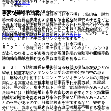
患者を除く）〔１０．１参照〕。
運営会社
０．２参照〕。
© 2021 HOKUTO Inc. All rights reserved.
重要な基本的注意
１１．１．６． 横紋筋融解症（頻度不明）：筋肉痛、脱力
感、ＣＫ上昇、血中ミオグロビン上昇及び尿中ミオグロビン
※本製品は疾病の診断・治療・予防を目的としたプログラム
８．１． 〈効能共通〉一過性血圧低下（ショック症状、意
上昇を特徴とする横紋筋融解症があらわれた場合には、投与
ではありません。
識消失、呼吸困難等を伴う）を起こすおそれがあるので、本
を中止し、適切な処置を行うこと。また、横紋筋融解症によ
剤投与中は定期的（投与開始時：２週間ごと、安定後：月１
利用規約
プライバシーポリシー
お問い合わせ
る急性腎障害の発症に注意すること。
回程度）に血圧のモニタリングを実施すること。
１１．１．７． 高カリウム血症（頻度不明）。
８．２． 〈効能共通〉降圧作用に基づくめまい、ふらつき
があらわれることがあるので、高所作業、自動車の運転等危
１１．１．８． 不整脈（頻度不明）：心室性期外収縮、心
険を伴う機械を操作する際には注意させること。
房細動等の不整脈があらわれることがある。
８．３． 〈効能共通〉手術前２４時間は投与しないことが
１１．１．９． 汎血球減少、白血球減少、血小板減少（い
望ましい（アンジオテンシン２受容体拮抗剤投与中の患者
ずれも頻度不明）。
は、麻酔及び手術中にレニン・アンジオテンシン系の抑制作
１１．１．１０． 低血糖（頻度不明）：脱力感、空腹感、
用による高度な血圧低下を起こすおそれがある）。
冷汗、手の震え、集中力低下、痙攣、意識障害等があらわれ
８．４． 〈効能共通〉本剤を含むアンジオテンシン２受容
た場合には、投与を中止し、適切な処置を行うこと（糖尿病
体拮抗剤投与中にまれに肝炎等の重篤な肝障害があらわれた
治療中の患者であらわれやすい）。
との報告があるので、肝機能検査を実施するなど、観察を十
１１．１．１１． 低ナトリウム血症（頻度不明）：倦怠
分に行い、異常が認められた場合には投与を中止するなど適