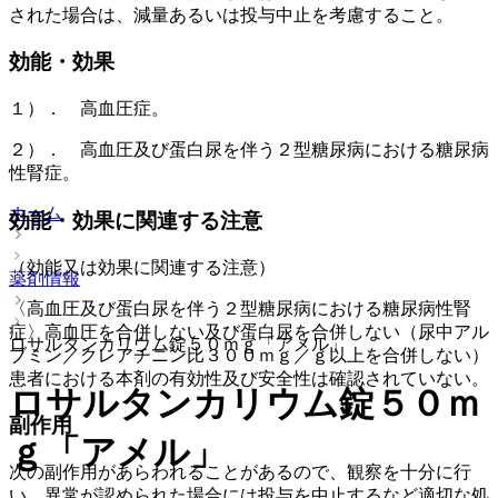
された場合は、減量あるいは投与中止を考慮すること。
効能・効果
１）． 高血圧症。
２）． 高血圧及び蛋白尿を伴う２型糖尿病における糖尿病
性腎症。
ホーム
効能・効果に関連する注意
（効能又は効果に関連する注意）
薬剤情報
〈高血圧及び蛋白尿を伴う２型糖尿病における糖尿病性腎
症〉高血圧を合併しない及び蛋白尿を合併しない（尿中アル
ロサルタンカリウム錠５０ｍｇ「アメル」
ブミン／クレアチニン比３００ｍｇ／ｇ以上を合併しない）
患者における本剤の有効性及び安全性は確認されていない。
ロサルタンカリウム錠５０ｍ
副作用
ｇ「アメル」
次の副作用があらわれることがあるので、観察を十分に行
い、異常が認められた場合には投与を中止するなど適切な処