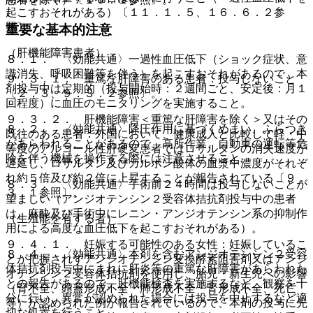
起こすおそれがある）〔１１．１．５、１６．６．２参
照〕。
重要な基本的注意
（肝機能障害患者）
８．１． 〈効能共通〉一過性血圧低下（ショック症状、意
識消失、呼吸困難等を伴う）を起こすおそれがあるので、本
９．３．１． 重篤な肝障害のある患者：投与しないこと
剤投与中は定期的（投与開始時：２週間ごと、安定後：月１
〔２．３、９．３．２参照〕。
回程度）に血圧のモニタリングを実施すること。
９．３．２． 肝機能障害＜重篤な肝障害を除く＞又はその
８．２． 〈効能共通〉降圧作用に基づくめまい、ふらつき
既往のある患者：外国において、健康成人と比較して軽・中
があらわれることがあるので、高所作業、自動車の運転等危
等度のアルコール性肝硬変患者ではロサルタンの消失速度が
険を伴う機械を操作する際には注意させること。
遅延し、ロサルタン及びカルボン酸体の血漿中濃度がそれぞ
れ約５倍及び約２倍に上昇することが報告されている〔９．
８．３． 〈効能共通〉手術前２４時間は投与しないことが
３．１参照〕。
望ましい（アンジオテンシン２受容体拮抗剤投与中の患者
は、麻酔及び手術中にレニン・アンジオテンシン系の抑制作
（生殖能を有する者）
用による高度な血圧低下を起こすおそれがある）。
９．４．１． 妊娠する可能性のある女性：妊娠しているこ
８．４． 〈効能共通〉本剤を含むアンジオテンシン２受容
とが把握されずアンジオテンシン変換酵素阻害剤又はアンジ
体拮抗剤投与中にまれに肝炎等の重篤な肝障害があらわれた
オテンシン２受容体拮抗剤を使用し、胎児・新生児への影響
との報告があるので、肝機能検査を実施するなど、観察を十
（腎不全、頭蓋形成不全・肺形成不全・腎形成不全、死亡
分に行い、異常が認められた場合には投与を中止するなど適
等）が認められた例が報告されているので、本剤の投与に先
切な処置を行うこと。