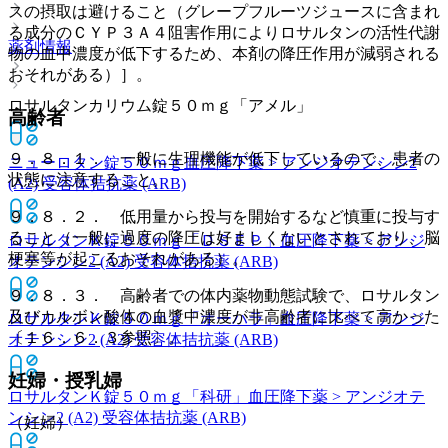
スの摂取は避けること（グレープフルーツジュースに含まれ
る成分のＣＹＰ３Ａ４阻害作用によりロサルタンの活性代謝
薬剤情報
物の血中濃度が低下するため、本剤の降圧作用が減弱される
おそれがある）］。
ロサルタンカリウム錠５０ｍｇ「アメル」
高齢者
９．８．１． 一般に生理機能が低下しているので、患者の
ニューロタン錠５０ｍｇ
血圧降下薬 > アンジオテンシン2
状態に注意すること。
(A2) 受容体拮抗薬 (ARB)
９．８．２． 低用量から投与を開始するなど慎重に投与す
ること（一般に過度の降圧は好ましくないとされており、脳
ロサルタンＫ錠５０ｍｇ「ＤＳＥＰ」
血圧降下薬 > アンジ
梗塞等が起こるおそれがある）。
オテンシン2 (A2) 受容体拮抗薬 (ARB)
９．８．３． 高齢者での体内薬物動態試験で、ロサルタン
及びカルボン酸体の血漿中濃度が非高齢者に比べて高かった
ロサルタンＫ錠５０ｍｇ「オーハラ」
血圧降下薬 > アンジ
〔１６．６．３参照〕。
オテンシン2 (A2) 受容体拮抗薬 (ARB)
妊婦・授乳婦
ロサルタンＫ錠５０ｍｇ「科研」
血圧降下薬 > アンジオテ
ンシン2 (A2) 受容体拮抗薬 (ARB)
（妊婦）