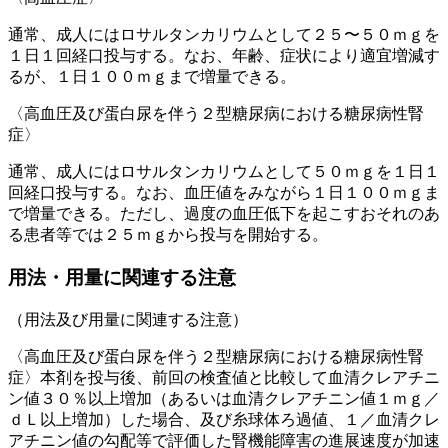
通常、成人にはロサルタンカリウムとして２５〜５０ｍｇを
１日１回経口投与する。なお、年齢、症状により適宜増減す
るが、１日１００ｍｇまで増量できる。
〈高血圧及び蛋白尿を伴う２型糖尿病における糖尿病性腎
症〉
通常、成人にはロサルタンカリウムとして５０ｍｇを１日１
回経口投与する。なお、血圧値をみながら１日１００ｍｇま
で増量できる。ただし、過度の血圧低下を起こすおそれのあ
る患者等では２５ｍｇから投与を開始する。
用法・用量に関連する注意
（用法及び用量に関連する注意）
〈高血圧及び蛋白尿を伴う２型糖尿病における糖尿病性腎
症〉本剤を投与後、前回の検査値と比較して血清クレアチニ
ン値３０％以上増加（あるいは血清クレアチニン値１ｍｇ／
ｄＬ以上増加）した場合、及び糸球体ろ過値、１／血清クレ
アチニン値の勾配等で評価した腎機能障害の進展速度が加速