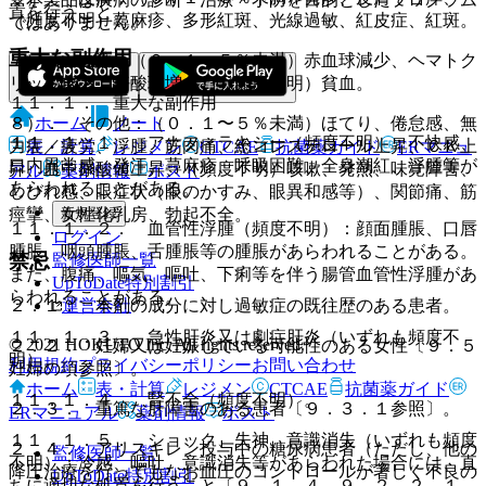
置を行うこと。
（頻度不明）蕁麻疹、多形紅斑、光線過敏、紅皮症、紅斑。
ではありません。
重大な副作用
７）． 血液：（０．１〜５％未満）赤血球減少、ヘマトク
リット低下、好酸球増多、（頻度不明）貧血。
１１．１． 重大な副作用
ホーム
ノート
８）． その他：（０．１〜５％未満）ほてり、倦怠感、無
１１．１．１． アナフィラキシー（頻度不明）：不快感、
力症／疲労、浮腫、筋肉痛、総コレステロール上昇、ＣＫ上
表・計算
レジメン
CTCAE
抗菌薬ガイド
ERマニュ
口内異常感、発汗、蕁麻疹、呼吸困難、全身潮紅、浮腫等が
昇、血中尿酸値上昇、（頻度不明）咳嗽、発熱、味覚障害、
アル
薬剤情報
ポスト
あらわれることがある。
しびれ感、眼症状（眼のかすみ、眼異和感等）、関節痛、筋
新規登録
痙攣、女性化乳房、勃起不全。
１１．１．２． 血管性浮腫（頻度不明）：顔面腫脹、口唇
ログイン
腫脹、咽頭腫脹、舌腫脹等の腫脹があらわれることがある。
禁忌
監修医師一覧
また、腹痛、嘔気、嘔吐、下痢等を伴う腸管血管性浮腫があ
UpToDate特別割引
らわれることがある。
運営会社
２．１． 本剤の成分に対し過敏症の既往歴のある患者。
１１．１．３． 急性肝炎又は劇症肝炎（いずれも頻度不
© 2021 HOKUTO Inc. All rights reserved.
２．２． 妊婦又は妊娠している可能性のある女性〔９．５
明）。
利用規約
プライバシーポリシー
お問い合わせ
妊婦の項参照〕。
ホーム
表・計算
レジメン
CTCAE
抗菌薬ガイド
１１．１．４． 腎不全（頻度不明）。
２．３． 重篤な肝障害のある患者〔９．３．１参照〕。
ERマニュアル
薬剤情報
ポスト
１１．１．５． ショック、失神、意識消失（いずれも頻度
２．４． アリスキレン投与中の糖尿病患者（ただし、他の
監修医師一覧
不明）：冷感、嘔吐、意識消失等があらわれた場合には、直
降圧治療を行ってもなお血圧のコントロールが著しく不良の
UpToDate特別割引
ちに適切な処置を行うこと〔９．１．４、９．２．２、１