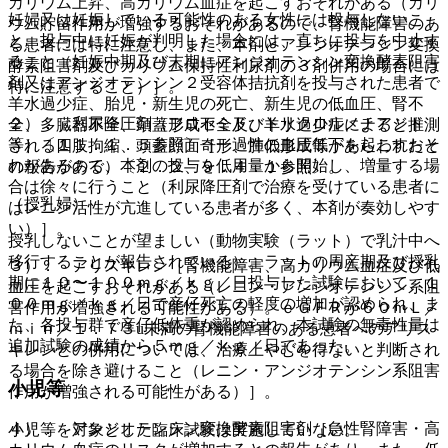
カリウム上昇、高カリウム血症を起こすおそれがある（カリ
妊婦又は妊娠している可能性のある女性には投与しないこ
ウム貯留作用が増強するおそれがあるので、腎機能障害のあ
と。投与中に妊娠が判明した場合には、直ちに投与を中止す
る患者には特に注意し、また、本剤とアンジオテンシン変換
ること（妊娠中期及び末期にアンジオテンシン変換酵素阻害
酵素阻害剤及びカリウム保持性利尿剤の３剤併用の場合には
剤又はアンジオテンシン２受容体拮抗剤を投与された患者で
特に注意すること）］。
羊水過少症、胎児・新生児の死亡、新生児の低血圧、腎不
２）． 利尿降圧剤（フロセミド、トリクロルメチアジド
全、多臓器不全、頭蓋形成不全及び羊水過少症によると推測
等）〔１１．１．５参照〕［一過性の血圧低下を起こすおそ
される四肢拘縮、頭蓋顔面奇形、肺低形成等があらわれたと
れがあるので、本剤の投与を低用量から開始し、増量する場
の報告がある）〔２．２、９．４．１参照〕。
合は徐々に行うこと（利尿降圧剤で治療を受けている患者に
（授乳婦）
はレニン活性が亢進している患者が多く、本剤が奏効しやす
い）］。
授乳しないことが望ましい（動物実験（ラット）で乳汁中へ
移行することが報告されている）。ラットの周産期及び授乳
３）． アリスキレン［腎機能障害、高カリウム血症及び低
期に１０〜１００ｍｇ／ｋｇ／日投与した試験において、１
血圧を起こすおそれがある（レニン・アンジオテンシン系阻
００ｍｇ／ｋｇ／日で産仔死亡の軽度の増加が認められ、ま
害作用が増強される可能性がある）。ｅＧＦＲが６０ｍＬ／
た、各投与群で産仔低体重が認められ、本試験の無毒性量は
ｍｉｎ／１．７３u未満の腎機能障害のある患者へのアリス
追加試験の成績から５ｍｇ／ｋｇ／日であった。
キレンとの併用については、治療上やむを得ないと判断され
る場合を除き避けること（レニン・アンジオテンシン系阻害
小児等
作用が増強される可能性がある）］。
４）． アンジオテンシン変換酵素阻害剤［急性腎障害・高
小児等を対象とした臨床試験は実施していない。