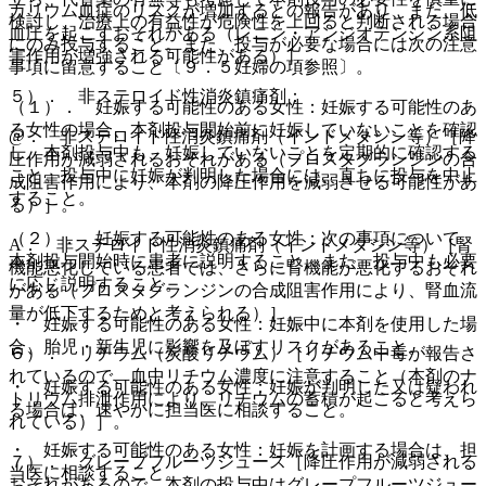
カリウム血症のリスクが増加するとの報告があり、また、低
検討し、治療上の有益性が危険性を上回ると判断される場合
血圧を起こすおそれがある（レニン・アンジオテンシン系阻
にのみ投与すること。また、投与が必要な場合には次の注意
害作用が増強される可能性がある）］。
事項に留意すること〔９．５妊婦の項参照〕。
５）． 非ステロイド性消炎鎮痛剤：
（１）． 妊娠する可能性のある女性：妊娠する可能性のあ
る女性の場合、本剤投与開始前に妊娠していないことを確認
@． 非ステロイド性消炎鎮痛剤（インドメタシン等）［降
し、本剤投与中も、妊娠していないことを定期的に確認する
圧作用が減弱されるおそれがある（プロスタグランジンの合
こと。投与中に妊娠が判明した場合には、直ちに投与を中止
成阻害作用により、本剤の降圧作用を減弱させる可能性があ
すること。
る）］。
（２）． 妊娠する可能性のある女性：次の事項について、
A． 非ステロイド性消炎鎮痛剤（インドメタシン等）［腎
本剤投与開始時に患者に説明すること。また、投与中も必要
機能悪化している患者では、さらに腎機能が悪化するおそれ
に応じ説明すること。
がある（プロスタグランジンの合成阻害作用により、腎血流
量が低下するためと考えられる）］。
・ 妊娠する可能性のある女性：妊娠中に本剤を使用した場
合、胎児・新生児に影響を及ぼすリスクがあること。
６）． リチウム（炭酸リチウム）［リチウム中毒が報告さ
れているので、血中リチウム濃度に注意すること（本剤のナ
・ 妊娠する可能性のある女性：妊娠が判明した又は疑われ
トリウム排泄作用により、リチウムの蓄積が起こると考えら
る場合は、速やかに担当医に相談すること。
れている）］。
・ 妊娠する可能性のある女性：妊娠を計画する場合は、担
７）． グレープフルーツジュース［降圧作用が減弱される
当医に相談すること。
おそれがあるので、本剤の投与中はグレープフルーツジュー