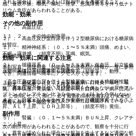
された場合は、減量あるいは投与中止を考慮すること。
感、食欲不振、嘔気、嘔吐、痙攣、意識障害等を伴う低ナト
リウム血症があらわれることがある。
効能・効果
その他の副作用
１）． 高血圧症。
１１．２． その他の副作用
２）． 高血圧及び蛋白尿を伴う２型糖尿病における糖尿病
性腎症。
１）． 精神神経系：（０．１〜５％未満）頭痛、めまい、
不眠、浮遊感、（頻度不明）耳鳴、眠気。
薬剤情報
効能・効果に関連する注意
２）． 循環器系：（０．１〜５％未満）低血圧、起立性低
薬剤写真、用法用量、効能効果や後発品の情報が一度に参照
（効能又は効果に関連する注意）
血圧、胸痛、（頻度不明）調律障害（頻脈等）、動悸。
でき、関連情報へ簡単にアクセスができます。
〈高血圧及び蛋白尿を伴う２型糖尿病における糖尿病性腎
３）． 消化器：（０．１〜５％未満）口角炎、嘔吐・嘔
一般名、製品名どちらでも検索可能！
症〉高血圧を合併しない及び蛋白尿を合併しない（尿中アル
気、胃不快感、胃潰瘍、（頻度不明）口内炎、下痢、口渇。
ブミン／クレアチニン比３００ｍｇ／ｇ以上を合併しない）
※ ご使用いただく際に、必ず最新の添付文書および安全性
４）． 肝臓：（０．１〜５％未満）肝機能障害（ＡＳＴ上
患者における本剤の有効性及び安全性は確認されていない。
情報も併せてご確認下さい。
昇、ＡＬＴ上昇、ＬＤＨ上昇等）、（頻度不明）黄疸。
副作用
５）． 腎臓：（０．１〜５％未満）ＢＵＮ上昇、クレアチ
ニン上昇。
次の副作用があらわれることがあるので、観察を十分に行
い、異常が認められた場合には投与を中止するなど適切な処
６）． 皮膚：（０．１〜５％未満）発疹、皮膚そう痒、
※本製品は疾病の診断・治療・予防を目的としたプログラム