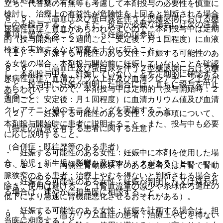
立ち、代替薬の有無等も考慮して本剤投与の必要性を慎重に
検討し、治療上の有益性が危険性を上回ると判断される場合
８．５． 〈高血圧及び蛋白尿を伴う２型糖尿病における糖
にのみ投与すること。また、投与が必要な場合には次の注意
尿病性腎症〉貧血があらわれやすいので、本剤投与中は定期
事項に留意すること〔９．５妊婦の項参照〕。
的（投与開始時：２週間ごと、安定後：月１回程度）に血液
検査を実施するなど観察を十分に行うこと。
（１）． 妊娠する可能性のある女性：妊娠する可能性のあ
る女性の場合、本剤投与開始前に妊娠していないことを確認
８．６． 〈高血圧及び蛋白尿を伴う２型糖尿病における糖
し、本剤投与中も、妊娠していないことを定期的に確認する
尿病性腎症〉血清カリウム上昇及び血清クレアチニン上昇が
こと。投与中に妊娠が判明した場合には、直ちに投与を中止
あらわれやすいので、本剤投与中は定期的（投与開始時：２
すること。
週間ごと、安定後：月１回程度）に血清カリウム値及び血清
クレアチニン値のモニタリングを実施すること。
（２）． 妊娠する可能性のある女性：次の事項について、
本剤投与開始時に患者に説明すること。また、投与中も必要
（特定の背景を有する患者に関する注意）
に応じ説明すること。
（合併症・既往歴等のある患者）
・ 妊娠する可能性のある女性：妊娠中に本剤を使用した場
合、胎児・新生児に影響を及ぼすリスクがあること。
９．１．１． 両側性腎動脈狭窄のある患者又は片腎で腎動
脈狭窄のある患者：治療上やむを得ないと判断される場合を
・ 妊娠する可能性のある女性：妊娠が判明した又は疑われ
除き、使用は避けること（腎血流量の減少や糸球体ろ過圧の
る場合は、速やかに担当医に相談すること。
低下により急速に腎機能悪化させるおそれがある）。
・ 妊娠する可能性のある女性：妊娠を計画する場合は、担
９．１．２． 高カリウム血症の患者：治療上やむを得ない
当医に相談すること。