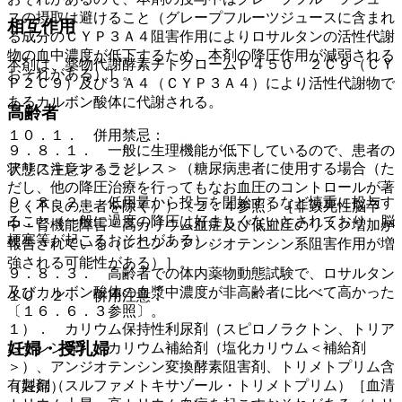
スの摂取は避けること（グレープフルーツジュースに含まれ
相互作用
る成分のＣＹＰ３Ａ４阻害作用によりロサルタンの活性代謝
物の血中濃度が低下するため、本剤の降圧作用が減弱される
本剤は、薬物代謝酵素チトクロームＰ４５０ ２Ｃ９（ＣＹ
おそれがある）］。
Ｐ２Ｃ９）及び３Ａ４（ＣＹＰ３Ａ４）により活性代謝物で
あるカルボン酸体に代謝される。
高齢者
１０．１． 併用禁忌：
９．８．１． 一般に生理機能が低下しているので、患者の
アリスキレン＜ラジレス＞（糖尿病患者に使用する場合（た
状態に注意すること。
だし、他の降圧治療を行ってもなお血圧のコントロールが著
９．８．２． 低用量から投与を開始するなど慎重に投与す
しく不良の患者を除く））〔２．４参照〕［非致死性脳卒
ること（一般に過度の降圧は好ましくないとされており、脳
中・腎機能障害・高カリウム血症及び低血圧のリスク増加が
梗塞等が起こるおそれがある）。
報告されている（レニン・アンジオテンシン系阻害作用が増
強される可能性がある）］。
９．８．３． 高齢者での体内薬物動態試験で、ロサルタン
及びカルボン酸体の血漿中濃度が非高齢者に比べて高かった
１０．２． 併用注意：
〔１６．６．３参照〕。
１）． カリウム保持性利尿剤（スピロノラクトン、トリア
妊婦・授乳婦
ムテレン等）、カリウム補給剤（塩化カリウム＜補給剤
＞）、アンジオテンシン変換酵素阻害剤、トリメトプリム含
有製剤（スルファメトキサゾール・トリメトプリム）［血清
（妊婦）