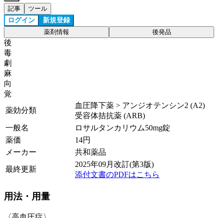
記事
ツール
ログイン
新規登録
薬剤情報
後発品
後
毒
劇
麻
向
覚
血圧降下薬 > アンジオテンシン2 (A2)
薬効分類
受容体拮抗薬 (ARB)
一般名
ロサルタンカリウム50mg錠
薬価
14
円
メーカー
共和薬品
2025年09月改訂(第3版)
最終更新
添付文書のPDFはこちら
用法・用量
〈高血圧症〉