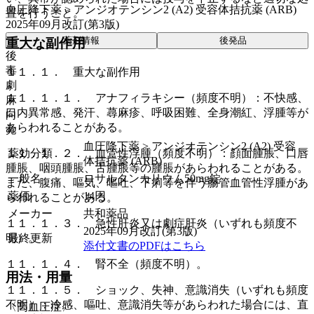
血圧降下薬 > アンジオテンシン2 (A2) 受容体拮抗薬 (ARB)
置を行うこと。
2025年09月改訂(第3版)
薬剤情報
後発品
重大な副作用
後
毒
１１．１． 重大な副作用
劇
１１．１．１． アナフィラキシー（頻度不明）：不快感、
麻
口内異常感、発汗、蕁麻疹、呼吸困難、全身潮紅、浮腫等が
向
あらわれることがある。
覚
血圧降下薬 > アンジオテンシン2 (A2) 受容
薬効分類
１１．１．２． 血管性浮腫（頻度不明）：顔面腫脹、口唇
体拮抗薬 (ARB)
腫脹、咽頭腫脹、舌腫脹等の腫脹があらわれることがある。
一般名
ロサルタンカリウム50mg錠
また、腹痛、嘔気、嘔吐、下痢等を伴う腸管血管性浮腫があ
薬価
14
円
らわれることがある。
メーカー
共和薬品
１１．１．３． 急性肝炎又は劇症肝炎（いずれも頻度不
2025年09月改訂(第3版)
最終更新
明）。
添付文書のPDFはこちら
１１．１．４． 腎不全（頻度不明）。
用法・用量
１１．１．５． ショック、失神、意識消失（いずれも頻度
不明）：冷感、嘔吐、意識消失等があらわれた場合には、直
〈高血圧症〉