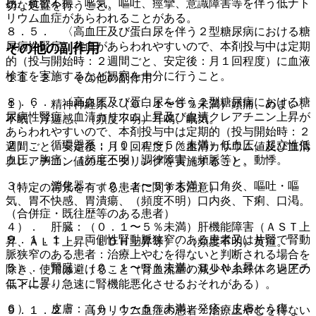
感、食欲不振、嘔気、嘔吐、痙攣、意識障害等を伴う低ナト
切な処置を行うこと。
リウム血症があらわれることがある。
８．５． 〈高血圧及び蛋白尿を伴う２型糖尿病における糖
尿病性腎症〉貧血があらわれやすいので、本剤投与中は定期
その他の副作用
的（投与開始時：２週間ごと、安定後：月１回程度）に血液
検査を実施するなど観察を十分に行うこと。
１１．２． その他の副作用
８．６． 〈高血圧及び蛋白尿を伴う２型糖尿病における糖
１）． 精神神経系：（０．１〜５％未満）頭痛、めまい、
尿病性腎症〉血清カリウム上昇及び血清クレアチニン上昇が
不眠、浮遊感、（頻度不明）耳鳴、眠気。
あらわれやすいので、本剤投与中は定期的（投与開始時：２
２）． 循環器系：（０．１〜５％未満）低血圧、起立性低
週間ごと、安定後：月１回程度）に血清カリウム値及び血清
血圧、胸痛、（頻度不明）調律障害（頻脈等）、動悸。
クレアチニン値のモニタリングを実施すること。
３）． 消化器：（０．１〜５％未満）口角炎、嘔吐・嘔
（特定の背景を有する患者に関する注意）
気、胃不快感、胃潰瘍、（頻度不明）口内炎、下痢、口渇。
（合併症・既往歴等のある患者）
４）． 肝臓：（０．１〜５％未満）肝機能障害（ＡＳＴ上
９．１．１． 両側性腎動脈狭窄のある患者又は片腎で腎動
昇、ＡＬＴ上昇、ＬＤＨ上昇等）、（頻度不明）黄疸。
脈狭窄のある患者：治療上やむを得ないと判断される場合を
５）． 腎臓：（０．１〜５％未満）ＢＵＮ上昇、クレアチ
除き、使用は避けること（腎血流量の減少や糸球体ろ過圧の
ニン上昇。
低下により急速に腎機能悪化させるおそれがある）。
６）． 皮膚：（０．１〜５％未満）発疹、皮膚そう痒、
９．１．２． 高カリウム血症の患者：治療上やむを得ない