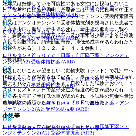
妊婦又は妊娠している可能性のある女性には投与しないこ
ロサルタンＫ錠５０ｍｇ「タカタ」
血圧降下薬 > アンジオ
と。投与中に妊娠が判明した場合には、直ちに投与を中止す
テンシン2 (A2) 受容体拮抗薬 (ARB)
ること（妊娠中期及び末期にアンジオテンシン変換酵素阻害
剤又はアンジオテンシン２受容体拮抗剤を投与された患者で
羊水過少症、胎児・新生児の死亡、新生児の低血圧、腎不
ロサルタンＫ錠５０ｍｇ「トーワ」
血圧降下薬 > アンジオ
全、多臓器不全、頭蓋形成不全及び羊水過少症によると推測
テンシン2 (A2) 受容体拮抗薬 (ARB)
される四肢拘縮、頭蓋顔面奇形、肺低形成等があらわれたと
の報告がある）〔２．２、９．４．１参照〕。
ロサルタンＫ錠５０ｍｇ「日新」
血圧降下薬 > アンジオテ
（授乳婦）
ンシン2 (A2) 受容体拮抗薬 (ARB)
授乳しないことが望ましい（動物実験（ラット）で乳汁中へ
移行することが報告されている）。ラットの周産期及び授乳
ロサルタンＫ錠５０ｍｇ「明治」
血圧降下薬 > アンジオテ
期に１０〜１００ｍｇ／ｋｇ／日投与した試験において、１
ンシン2 (A2) 受容体拮抗薬 (ARB)
００ｍｇ／ｋｇ／日で産仔死亡の軽度の増加が認められ、ま
た、各投与群で産仔低体重が認められ、本試験の無毒性量は
追加試験の成績から５ｍｇ／ｋｇ／日であった。
ロサルタンカリウム錠５０ｍｇ「ＤＫ」
血圧降下薬 > アン
ジオテンシン2 (A2) 受容体拮抗薬 (ARB)
小児等
ロサルタンカリウム錠５０ｍｇ「ＦＦＰ」
血圧降下薬 > ア
小児等を対象とした臨床試験は実施していない。
ンジオテンシン2 (A2) 受容体拮抗薬 (ARB)