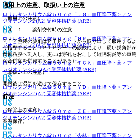
適用上の注意、取扱い上の注意
ロサルタンカリウム錠５０ｍｇ「ＪＧ」
血圧降下薬 > アン
（適用上の注意）
ジオテンシン2 (A2) 受容体拮抗薬 (ARB)
１４．１． 薬剤交付時の注意
ロサルタンカリウム錠５０ｍｇ「ＮＰ」
血圧降下薬 > アン
ＰＴＰ包装の薬剤はＰＴＰシートから取り出して服用するよ
ジオテンシン2 (A2) 受容体拮抗薬 (ARB)
う指導すること（ＰＴＰシートの誤飲により、硬い鋭角部が
食道粘膜へ刺入し、更には穿孔をおこして縦隔洞炎等の重篤
な合併症を併発することがある）。
ロサルタンカリウム錠５０ｍｇ「ＴＣＫ」
血圧降下薬 > ア
ンジオテンシン2 (A2) 受容体拮抗薬 (ARB)
（取扱い上の注意）
開封後は湿気を避けて保存すること。
ロサルタンカリウム錠５０ｍｇ「ＹＤ」
血圧降下薬 > アン
ジオテンシン2 (A2) 受容体拮抗薬 (ARB)
貯法
（保管上の注意）
ロサルタンカリウム錠５０ｍｇ「ＺＥ」
血圧降下薬 > アン
ジオテンシン2 (A2) 受容体拮抗薬 (ARB)
室温保存。
ロサルタンカリウム錠５０ｍｇ「杏林」
血圧降下薬 > アン