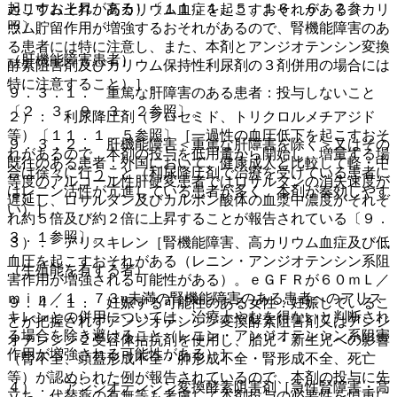
起こすおそれがある）〔１１．１．５、１６．６．２参
カリウム上昇、高カリウム血症を起こすおそれがある（カリ
照〕。
ウム貯留作用が増強するおそれがあるので、腎機能障害のあ
る患者には特に注意し、また、本剤とアンジオテンシン変換
（肝機能障害患者）
酵素阻害剤及びカリウム保持性利尿剤の３剤併用の場合には
特に注意すること）］。
９．３．１． 重篤な肝障害のある患者：投与しないこと
〔２．３、９．３．２参照〕。
２）． 利尿降圧剤（フロセミド、トリクロルメチアジド
等）〔１１．１．５参照〕［一過性の血圧低下を起こすおそ
９．３．２． 肝機能障害＜重篤な肝障害を除く＞又はその
れがあるので、本剤の投与を低用量から開始し、増量する場
既往のある患者：外国において、健康成人と比較して軽・中
合は徐々に行うこと（利尿降圧剤で治療を受けている患者に
等度のアルコール性肝硬変患者ではロサルタンの消失速度が
はレニン活性が亢進している患者が多く、本剤が奏効しやす
遅延し、ロサルタン及びカルボン酸体の血漿中濃度がそれぞ
い）］。
れ約５倍及び約２倍に上昇することが報告されている〔９．
３．１参照〕。
３）． アリスキレン［腎機能障害、高カリウム血症及び低
血圧を起こすおそれがある（レニン・アンジオテンシン系阻
（生殖能を有する者）
害作用が増強される可能性がある）。ｅＧＦＲが６０ｍＬ／
ｍｉｎ／１．７３u未満の腎機能障害のある患者へのアリス
９．４．１． 妊娠する可能性のある女性：妊娠しているこ
キレンとの併用については、治療上やむを得ないと判断され
とが把握されずアンジオテンシン変換酵素阻害剤又はアンジ
る場合を除き避けること（レニン・アンジオテンシン系阻害
オテンシン２受容体拮抗剤を使用し、胎児・新生児への影響
作用が増強される可能性がある）］。
（腎不全、頭蓋形成不全・肺形成不全・腎形成不全、死亡
等）が認められた例が報告されているので、本剤の投与に先
４）． アンジオテンシン変換酵素阻害剤［急性腎障害・高
立ち、代替薬の有無等も考慮して本剤投与の必要性を慎重に