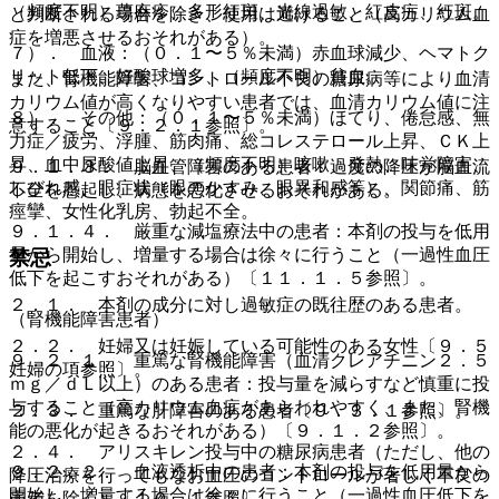
（頻度不明）蕁麻疹、多形紅斑、光線過敏、紅皮症、紅斑。
と判断される場合を除き、使用は避けること（高カリウム血
症を増悪させるおそれがある）。
７）． 血液：（０．１〜５％未満）赤血球減少、ヘマトク
リット低下、好酸球増多、（頻度不明）貧血。
また、腎機能障害、コントロール不良の糖尿病等により血清
カリウム値が高くなりやすい患者では、血清カリウム値に注
８）． その他：（０．１〜５％未満）ほてり、倦怠感、無
意すること〔９．２．１参照〕。
力症／疲労、浮腫、筋肉痛、総コレステロール上昇、ＣＫ上
昇、血中尿酸値上昇、（頻度不明）咳嗽、発熱、味覚障害、
９．１．３． 脳血管障害のある患者：過度の降圧が脳血流
しびれ感、眼症状（眼のかすみ、眼異和感等）、関節痛、筋
不全を惹起し、病態を悪化させるおそれがある。
痙攣、女性化乳房、勃起不全。
９．１．４． 厳重な減塩療法中の患者：本剤の投与を低用
量から開始し、増量する場合は徐々に行うこと（一過性血圧
禁忌
低下を起こすおそれがある）〔１１．１．５参照〕。
２．１． 本剤の成分に対し過敏症の既往歴のある患者。
（腎機能障害患者）
２．２． 妊婦又は妊娠している可能性のある女性〔９．５
９．２．１． 重篤な腎機能障害（血清クレアチニン２．５
妊婦の項参照〕。
ｍｇ／ｄＬ以上）のある患者：投与量を減らすなど慎重に投
与すること（高カリウム血症があらわれやすく、また、腎機
２．３． 重篤な肝障害のある患者〔９．３．１参照〕。
能の悪化が起きるおそれがある）〔９．１．２参照〕。
２．４． アリスキレン投与中の糖尿病患者（ただし、他の
９．２．２． 血液透析中の患者：本剤の投与を低用量から
降圧治療を行ってもなお血圧のコントロールが著しく不良の
開始し、増量する場合は徐々に行うこと（一過性血圧低下を
患者を除く）〔１０．１参照〕。