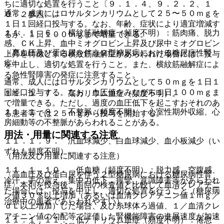
ちに適切な処置を行うこと〔９．１．４、９．２．２、１
通常、成人にはロサルタンカリウムとして２５〜５０ｍｇを
０．２参照〕。
１日１回経口投与する。なお、年齢、症状により適宜増減す
１１．１．６． 横紋筋融解症（頻度不明）：筋肉痛、脱力
るが、１日１００ｍｇまで増量できる。
感、ＣＫ上昇、血中ミオグロビン上昇及び尿中ミオグロビン
〈高血圧及び蛋白尿を伴う２型糖尿病における糖尿病性腎
上昇を特徴とする横紋筋融解症があらわれた場合には、投与
症〉
を中止し、適切な処置を行うこと。また、横紋筋融解症によ
る急性腎障害の発症に注意すること。
通常、成人にはロサルタンカリウムとして５０ｍｇを１日１
回経口投与する。なお、血圧値をみながら１日１００ｍｇま
１１．１．７． 高カリウム血症（頻度不明）。
で増量できる。ただし、過度の血圧低下を起こすおそれのあ
１１．１．８． 不整脈（頻度不明）：心室性期外収縮、心
る患者等では２５ｍｇから投与を開始する。
房細動等の不整脈があらわれることがある。
用法・用量に関連する注意
１１．１．９． 汎血球減少、白血球減少、血小板減少（い
ずれも頻度不明）。
（用法及び用量に関連する注意）
１１．１．１０． 低血糖（頻度不明）：脱力感、空腹感、
〈高血圧及び蛋白尿を伴う２型糖尿病における糖尿病性腎
冷汗、手の震え、集中力低下、痙攣、意識障害等があらわれ
症〉本剤を投与後、前回の検査値と比較して血清クレアチニ
た場合には、投与を中止し、適切な処置を行うこと（糖尿病
ン値３０％以上増加（あるいは血清クレアチニン値１ｍｇ／
治療中の患者であらわれやすい）。
ｄＬ以上増加）した場合、及び糸球体ろ過値、１／血清クレ
アチニン値の勾配等で評価した腎機能障害の進展速度が加速
１１．１．１１． 低ナトリウム血症（頻度不明）：倦怠