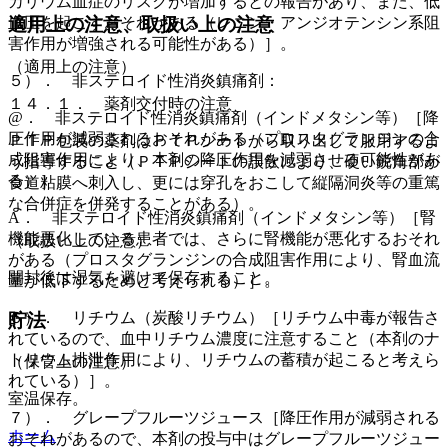
カリウム血症のリスクが増加するとの報告があり、また、低
血圧を起こすおそれがある（レニン・アンジオテンシン系阻
適用上の注意、取扱い上の注意
害作用が増強される可能性がある）］。
（適用上の注意）
５）． 非ステロイド性消炎鎮痛剤：
１４．１． 薬剤交付時の注意
@． 非ステロイド性消炎鎮痛剤（インドメタシン等）［降
圧作用が減弱されるおそれがある（プロスタグランジンの合
ＰＴＰ包装の薬剤はＰＴＰシートから取り出して服用するよ
成阻害作用により、本剤の降圧作用を減弱させる可能性があ
う指導すること（ＰＴＰシートの誤飲により、硬い鋭角部が
る）］。
食道粘膜へ刺入し、更には穿孔をおこして縦隔洞炎等の重篤
な合併症を併発することがある）。
A． 非ステロイド性消炎鎮痛剤（インドメタシン等）［腎
機能悪化している患者では、さらに腎機能が悪化するおそれ
（取扱い上の注意）
がある（プロスタグランジンの合成阻害作用により、腎血流
開封後は湿気を避けて保存すること。
量が低下するためと考えられる）］。
６）． リチウム（炭酸リチウム）［リチウム中毒が報告さ
貯法
れているので、血中リチウム濃度に注意すること（本剤のナ
トリウム排泄作用により、リチウムの蓄積が起こると考えら
（保管上の注意）
れている）］。
室温保存。
７）． グレープフルーツジュース［降圧作用が減弱される
ホーム
おそれがあるので、本剤の投与中はグレープフルーツジュー