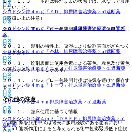
１４．１．３． 本剤は寝たままの状態では、水なしで服用
しないこと。
シロドシン錠４ｍｇ「ＹＤ」
排尿障害治療薬 > α1遮断薬
（取扱い上の注意）
シロドシン錠４ｍｇ「オーハラ」
排尿障害治療薬 > α1遮断
２０．１． アルミピロー包装開封後は遮光して保存するこ
薬
と。
２０．２． 製剤の特性上、吸湿により錠剤表面がざらつく
シロドシン錠４ｍｇ「杏林」
排尿障害治療薬 > α1遮断薬
ことがある。
２０．３． 錠剤表面に使用色素による茶色、赤色及び黄色
シロドシン錠４ｍｇ「ニプロ」
排尿障害治療薬 > α1遮断薬
の斑点がみられることがある。
２０．４． アルミピロー包装開封後は湿気を避けて保存す
シロドシン錠４ｍｇ「トーワ」
排尿障害治療薬 > α1遮断薬
ること。
その他の注意
ユリーフＯＤ錠４ｍｇ
排尿障害治療薬 > α1遮断薬
１５．１． 臨床使用に基づく情報
シロドシンＯＤ錠４ｍｇ「ＤＳＥＰ」
排尿障害治療薬 > α1
α１遮断薬を服用中又は過去に服用経験のある患者におい
遮断薬
て、α１遮断作用によると考えられる術中虹彩緊張低下症候