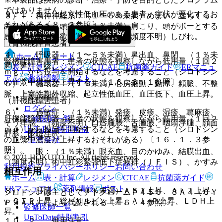
ではありません。
９．１．１． 起立性低血圧のある患者：症状が悪化するお
３）． 精神神経系：（１〜５％未満）めまい、立ちくら
それがある〔８．２参照〕。
み、ふらつき、頭痛、（１％未満）肩こり、頭がボーとする
感じ、眠気、性欲減退、頭重感、（頻度不明）しびれ。
（腎機能障害患者）
４）． 呼吸器：（１〜５％未満）鼻出血、鼻閉、（１％未
ホーム
ノート
腎機能障害患者：患者の状態を観察しながら低用量（１回２
満）鼻汁、咳。
表・計算
レジメン
CTCAE
抗菌薬ガイド
ERマニュ
ｍｇ）から投与を開始するなどを考慮すること（シロドシン
アル
薬剤情報
ポスト
の血漿中濃度が上昇する）〔１６．６．１参照〕。
５）． 循環器：（１％未満）心房細動、動悸、頻脈、不整
脈、上室性期外収縮、起立性低血圧、血圧低下、血圧上昇。
新規登録
（肝機能障害患者）
ログイン
６）． 過敏症：（１％未満）発疹、皮疹、湿疹、蕁麻疹、
監修医師一覧
肝機能障害患者：患者の状態を観察しながら低用量（１回２
そう痒感、（頻度不明）口唇腫脹、舌腫脹、咽頭浮腫、顔面
UpToDate特別割引
ｍｇ）から投与を開始するなどを考慮すること（シロドシン
腫脹、眼瞼浮腫。
運営会社
の血漿中濃度が上昇するおそれがある）〔１６．１．３参
照〕。
７）． 眼：（１％未満）眼充血、目のかゆみ、結膜出血、
© 2021 HOKUTO Inc. All rights reserved.
（頻度不明）術中虹彩緊張低下症候群（ＩＦＩＳ）、かすみ
利用規約
プライバシーポリシー
お問い合わせ
相互作用
目。
ホーム
表・計算
レジメン
CTCAE
抗菌薬ガイド
ERマニュアル
薬剤情報
ポスト
８）． 肝臓：（１〜５％未満）ＡＳＴ上昇、ＡＬＴ上昇、
シロドシンは主としてチトクロームＰ４５０ ３Ａ４（ＣＹ
γ−ＧＴＰ上昇、総ビリルビン上昇、Ａｌ−Ｐ上昇、ＬＤＨ上
Ｐ３Ａ４）により代謝される〔１６．４参照〕。
監修医師一覧
昇。
UpToDate特別割引
１０．２． 併用注意：