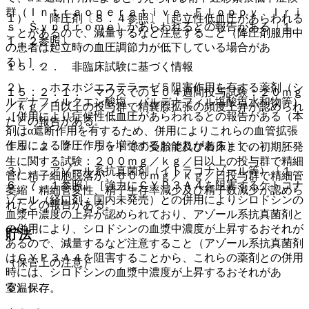
群（Ｉｎｔｒａｏｐｅｒａｔｉｖｅ Ｆｌｏｐｐｙ Ｉｒｉ
１）． 降圧剤〔８．４参照〕［起立性低血圧があらわれる
ｓ Ｓｙｎｄｒｏｍｅ）があらわれるとの報告がある〔１
ことがあるので、減量するなど注意すること（降圧剤服用中
１．２参照〕。
の患者は起立時の血圧調節力が低下している場合があ
る）］。
１５．２． 非臨床試験に基づく情報
２）． ホスホジエステラーゼ５阻害作用を有する薬剤（シ
１５．２．１． マウスでの１０４週間投与試験：２０ｍｇ
ルデナフィルクエン酸塩、バルデナフィル塩酸塩水和物等）
／ｋｇ／日以上の投与群で精嚢腺拡張の頻度上昇が認められ
［併用により症候性低血圧があらわれるとの報告がある（本
たとの報告がある。
剤はα遮断作用を有するため、併用によりこれらの血管拡張
作用による降圧作用を増強するおそれがある）］。
１５．２．２． ラットでの受胎能及び着床までの初期胚発
生に関する試験：２００ｍｇ／ｋｇ／日以上の投与群で精細
３）． アゾール系抗真菌剤（イトラコナゾール等）〔１
管に精子細胞脱落が、６００ｍｇ／ｋｇ／日投与群で精細管
６．７．１参照〕［強力にＣＹＰ３Ａ４を阻害するケトコナ
萎縮・精細管変性、精子生存率減少及び精子数減少が認めら
ゾール（経口剤：国内未発売）との併用によりシロドシンの
れたとの報告がある。
血漿中濃度の上昇が認められており、アゾール系抗真菌剤と
の併用により、シロドシンの血漿中濃度が上昇するおそれが
貯法
あるので、減量するなど注意すること（アゾール系抗真菌剤
はＣＹＰ３Ａ４を阻害することから、これらの薬剤との併用
（保管上の注意）
時には、シロドシンの血漿中濃度が上昇するおそれがあ
る）］。
室温保存。