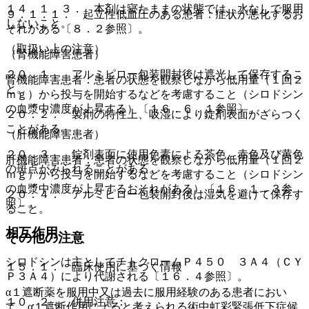
１４．１．３． 本剤は寝たままの状態では、水なしで服用
９．１．１． 起立性低血圧のある患者：症状が悪化するお
しないこと。
それがある〔８．２参照〕。
（取扱い上の注意）
（腎機能障害患者）
２０．１． アルミピロー包装開封後は遮光して保存するこ
腎機能障害患者：患者の状態を観察しながら低用量（１回２
と。
ｍｇ）から投与を開始するなどを考慮すること（シロドシン
の血漿中濃度が上昇する）〔１６．６．１参照〕。
２０．２． 製剤の特性上、吸湿により錠剤表面がざらつく
ことがある。
（肝機能障害患者）
２０．３． 錠剤表面に使用色素による茶色、赤色及び黄色
肝機能障害患者：患者の状態を観察しながら低用量（１回２
の斑点がみられることがある。
ｍｇ）から投与を開始するなどを考慮すること（シロドシン
の血漿中濃度が上昇するおそれがある）〔１６．１．３参
２０．４． アルミピロー包装開封後は湿気を避けて保存す
照〕。
ること。
相互作用
その他の注意
シロドシンは主としてチトクロームＰ４５０ ３Ａ４（ＣＹ
１５．１． 臨床使用に基づく情報
Ｐ３Ａ４）により代謝される〔１６．４参照〕。
α１遮断薬を服用中又は過去に服用経験のある患者におい
１０．２． 併用注意：
て、α１遮断作用によると考えられる術中虹彩緊張低下症候