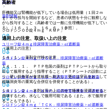
ホーム
高齢者
肝機能又は腎機能が低下している場合は低用量（１回２ｍ
薬剤情報
ｇ）から投与を開始するなど、患者の状態を十分に観察しな
がら投与すること（高齢者では一般に生理機能が低下してい
る）〔１６．１．３、１６．６．１参照〕。
シロドシンＯＤ錠４ｍｇ「ＫＭＰ」
適用上の注意、取扱い上の注意
ユリーフ錠４ｍｇ
排尿障害治療薬 > α1遮断薬
（適用上の注意）
１４．１． 薬剤交付時の注意
シロドシン錠４ｍｇ「ＤＳＥＰ」
排尿障害治療薬 > α1遮断
薬
１４．１．１． ＰＴＰ包装の薬剤はＰＴＰシートから取り
出して服用するよう指導すること（ＰＴＰシートの誤飲によ
り、硬い鋭角部が食道粘膜へ刺入し、更には穿孔をおこして
シロドシン錠４ｍｇ「ＪＧ」
排尿障害治療薬 > α1遮断薬
縦隔洞炎等の重篤な合併症を併発することがある）。
１４．１．２． 本剤は舌の上にのせて唾液を浸潤させると
シロドシン錠４ｍｇ「ＫＭＰ」
排尿障害治療薬 > α1遮断薬
崩壊するため、水なしで服用可能である（また、水で服用す
ることもできる）。
シロドシン錠４ｍｇ「ＴＣＫ」
排尿障害治療薬 > α1遮断薬