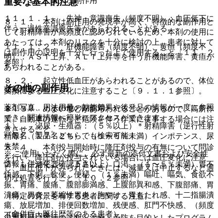
１１．１． 重大な副作用
重要な基本的注意
１１．１．１． 失神・意識喪失（頻度不明）：血圧低下に
８．１． 本剤は副作用の発現率が高く、特徴的な副作用と
伴う一過性意識喪失等があらわれることがある。
して射精障害が高頻度に認められているため、本剤の使用に
あたっては、本剤のリスクを十分に検討の上、患者に対して
１１．１．２． 肝機能障害（頻度不明）、黄疸（頻度不
は副作用の説明を十分に行った上で使用すること〔１１．２
明）：ＡＳＴ上昇、ＡＬＴ上昇等を伴う肝機能障害、黄疸が
参照〕。
あらわれることがある。
８．２． 起立性低血圧があらわれることがあるので、体位
その他の副作用
薬剤情報
変換による血圧変化に注意すること〔９．１．１参照〕。
薬剤写真、用法用量、効能効果や後発品の情報が一度に参照
１１．２． その他の副作用
８．３． めまいなどがあらわれることがあるので、高所作
でき、関連情報へ簡単にアクセスができます。
業、自動車の運転など危険を伴う作業に従事する場合には注
１）． 泌尿・生殖器：（５％以上）＊射精障害（逆行性射
意させること。
一般名、製品名どちらでも検索可能！
精等）（１７．２％）、（１〜５％未満）インポテンス、尿
失禁。
８．４． 本剤投与開始時に降圧剤投与の有無について問診
※ ご使用いただく際に、必ず最新の添付文書および安全性
を行い、降圧剤が投与されている場合には血圧変化に注意
情報も併せてご確認下さい。
２）． 消化器：（５％以上）口渇、（１〜５％未満）胃不
し、血圧低下がみられたときには、減量又は中止するなど適
快感、下痢、軟便、便秘、（１％未満）嘔吐、嘔気、食欲不
切な処置を行うこと〔１０．２参照〕。
振、胃痛、腹痛、腹部膨満感、上腹部異和感、下腹部痛、胃
潰瘍、胃炎、萎縮性胃炎、胸やけ、胃もたれ感、十二指腸潰
（特定の背景を有する患者に関する注意）
瘍、放屁増加、排便回数増加、残便感、肛門不快感、（頻度
（合併症・既往歴等のある患者）
不明）口内炎。
※本製品は疾病の診断・治療・予防を目的としたプログラム