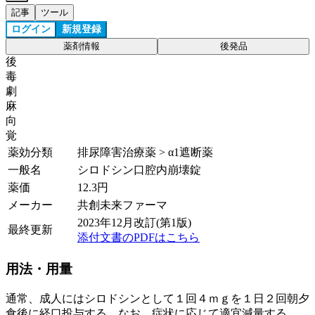
記事
ツール
ログイン
新規登録
薬剤情報
後発品
後
毒
劇
麻
向
覚
薬効分類
排尿障害治療薬 > α1遮断薬
一般名
シロドシン口腔内崩壊錠
薬価
12.3
円
メーカー
共創未来ファーマ
2023年12月改訂(第1版)
最終更新
添付文書のPDFはこちら
用法・用量
通常、成人にはシロドシンとして１回４ｍｇを１日２回朝夕
食後に経口投与する。なお、症状に応じて適宜減量する。