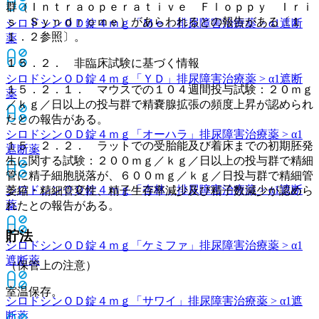
群（Ｉｎｔｒａｏｐｅｒａｔｉｖｅ Ｆｌｏｐｐｙ Ｉｒｉ
ｓ Ｓｙｎｄｒｏｍｅ）があらわれるとの報告がある〔１
シロドシンＯＤ錠４ｍｇ「Ｍｅ」
排尿障害治療薬 > α1遮断
１．２参照〕。
薬
１５．２． 非臨床試験に基づく情報
シロドシンＯＤ錠４ｍｇ「ＹＤ」
排尿障害治療薬 > α1遮断
１５．２．１． マウスでの１０４週間投与試験：２０ｍｇ
薬
／ｋｇ／日以上の投与群で精嚢腺拡張の頻度上昇が認められ
たとの報告がある。
シロドシンＯＤ錠４ｍｇ「オーハラ」
排尿障害治療薬 > α1
１５．２．２． ラットでの受胎能及び着床までの初期胚発
遮断薬
生に関する試験：２００ｍｇ／ｋｇ／日以上の投与群で精細
管に精子細胞脱落が、６００ｍｇ／ｋｇ／日投与群で精細管
シロドシンＯＤ錠４ｍｇ「杏林」
排尿障害治療薬 > α1遮断
萎縮・精細管変性、精子生存率減少及び精子数減少が認めら
薬
れたとの報告がある。
貯法
シロドシンＯＤ錠４ｍｇ「ケミファ」
排尿障害治療薬 > α1
遮断薬
（保管上の注意）
室温保存。
シロドシンＯＤ錠４ｍｇ「サワイ」
排尿障害治療薬 > α1遮
断薬