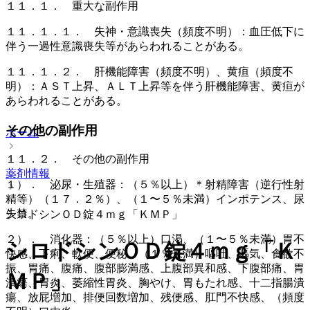
１１．１． 重大な副作用
１１．１．１． 失神・意識喪失（頻度不明）：血圧低下に
伴う一過性意識喪失等があらわれることがある。
１１．１．２． 肝機能障害（頻度不明）、黄疸（頻度不
明）：ＡＳＴ上昇、ＡＬＴ上昇等を伴う肝機能障害、黄疸が
あらわれることがある。
その他の副作用
ホーム
１１．２． その他の副作用
薬剤情報
１）． 泌尿・生殖器：（５％以上）＊射精障害（逆行性射
精等）（１７．２％）、（１〜５％未満）インポテンス、尿
失禁。
シロドシンＯＤ錠４ｍｇ「ＫＭＰ」
２）． 消化器：（５％以上）口渇、（１〜５％未満）胃不
シロドシンＯＤ錠４ｍｇ「Ｋ
快感、下痢、軟便、便秘、（１％未満）嘔吐、嘔気、食欲不
振、胃痛、腹痛、腹部膨満感、上腹部異和感、下腹部痛、胃
ＭＰ」
潰瘍、胃炎、萎縮性胃炎、胸やけ、胃もたれ感、十二指腸潰
瘍、放屁増加、排便回数増加、残便感、肛門不快感、（頻度