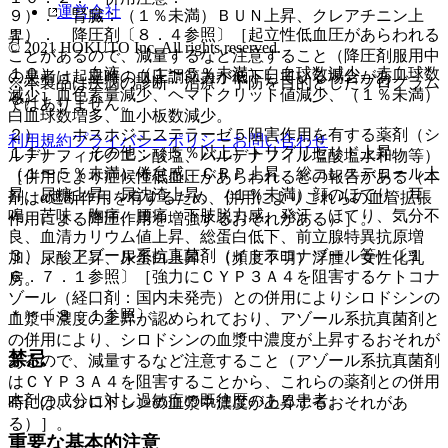
運営会社
９）． 腎臓：（１％未満）ＢＵＮ上昇、クレアチニン上
１）． 降圧剤〔８．４参照〕［起立性低血圧があらわれる
昇。
© 2021 HOKUTO Inc. All rights reserved.
ことがあるので、減量するなど注意すること（降圧剤服用中
１０）． 血液：（１〜５％未満）白血球数減少、赤血球数
の患者は起立時の血圧調節力が低下している場合があ
※本製品は疾病の診断・治療・予防を目的としたプログラム
減少、血色素量減少、ヘマトクリット値減少、（１％未満）
る）］。
ではありません。
白血球数増多、血小板数減少。
２）． ホスホジエステラーゼ５阻害作用を有する薬剤（シ
利用規約
プライバシーポリシー
お問い合わせ
１１）． その他：（５％以上）トリグリセリド上昇、
ルデナフィルクエン酸塩、バルデナフィル塩酸塩水和物等）
（１〜５％未満）倦怠感、ＣＲＰ上昇、総コレステロール上
［併用により症候性低血圧があらわれるとの報告がある（本
昇、尿糖上昇、尿沈渣上昇、（１％未満）顔のほてり、耳
剤はα遮断作用を有するため、併用によりこれらの血管拡張
鳴、苦味、胸痛、腰痛、下肢脱力感、発汗、ほてり、気分不
作用による降圧作用を増強するおそれがある）］。
良、血清カリウム値上昇、総蛋白低下、前立腺特異抗原増
３）． アゾール系抗真菌剤（イトラコナゾール等）〔１
加、尿酸上昇、尿蛋白上昇、（頻度不明）浮腫、女性化乳
６．７．１参照〕［強力にＣＹＰ３Ａ４を阻害するケトコナ
房。
ゾール（経口剤：国内未発売）との併用によりシロドシンの
＊）〔８．１参照〕。
血漿中濃度の上昇が認められており、アゾール系抗真菌剤と
の併用により、シロドシンの血漿中濃度が上昇するおそれが
禁忌
あるので、減量するなど注意すること（アゾール系抗真菌剤
はＣＹＰ３Ａ４を阻害することから、これらの薬剤との併用
本剤の成分に対し過敏症の既往歴のある患者。
時には、シロドシンの血漿中濃度が上昇するおそれがあ
る）］。
重要な基本的注意