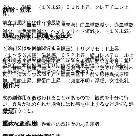
９）． 腎臓：（１％未満）ＢＵＮ上昇、クレアチニン上
効能・効果
昇。
前立腺肥大症に伴う排尿障害。
１０）． 血液：（１〜５％未満）白血球数減少、赤血球数
減少、血色素量減少、ヘマトクリット値減少、（１％未満）
効能・効果に関連する注意
白血球数増多、血小板数減少。
（効能又は効果に関連する注意）
１１）． その他：（５％以上）トリグリセリド上昇、
（１〜５％未満）倦怠感、ＣＲＰ上昇、総コレステロール上
本剤による治療は原因療法ではなく、対症療法であることに
昇、尿糖上昇、尿沈渣上昇、（１％未満）顔のほてり、耳
留意し、本剤投与により期待する効果が得られない場合は、
鳴、苦味、胸痛、腰痛、下肢脱力感、発汗、ほてり、気分不
手術療法など、他の適切な処置を考慮すること。
良、血清カリウム値上昇、総蛋白低下、前立腺特異抗原増
加、尿酸上昇、尿蛋白上昇、（頻度不明）浮腫、女性化乳
副作用
房。
次の副作用があらわれることがあるので、観察を十分に行
＊）〔８．１参照〕。
い、異常が認められた場合には投与を中止するなど適切な処
置を行うこと。
禁忌
重大な副作用
本剤の成分に対し過敏症の既往歴のある患者。