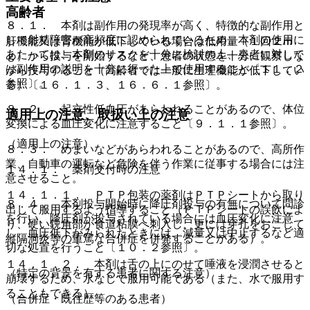
高齢者
８．１． 本剤は副作用の発現率が高く、特徴的な副作用と
して射精障害が高頻度に認められているため、本剤の使用に
肝機能又は腎機能が低下している場合は低用量（１回２ｍ
あたっては、本剤のリスクを十分に検討の上、患者に対して
ｇ）から投与を開始するなど、患者の状態を十分に観察しな
は副作用の説明を十分に行った上で使用すること〔１１．２
がら投与すること（高齢者では一般に生理機能が低下してい
参照〕。
る）〔１６．１．３、１６．６．１参照〕。
８．２． 起立性低血圧があらわれることがあるので、体位
適用上の注意、取扱い上の注意
変換による血圧変化に注意すること〔９．１．１参照〕。
（適用上の注意）
８．３． めまいなどがあらわれることがあるので、高所作
業、自動車の運転など危険を伴う作業に従事する場合には注
１４．１． 薬剤交付時の注意
意させること。
１４．１．１． ＰＴＰ包装の薬剤はＰＴＰシートから取り
８．４． 本剤投与開始時に降圧剤投与の有無について問診
出して服用するよう指導すること（ＰＴＰシートの誤飲によ
を行い、降圧剤が投与されている場合には血圧変化に注意
り、硬い鋭角部が食道粘膜へ刺入し、更には穿孔をおこして
し、血圧低下がみられたときには、減量又は中止するなど適
縦隔洞炎等の重篤な合併症を併発することがある）。
切な処置を行うこと〔１０．２参照〕。
１４．１．２． 本剤は舌の上にのせて唾液を浸潤させると
（特定の背景を有する患者に関する注意）
崩壊するため、水なしで服用可能である（また、水で服用す
ることもできる）。
（合併症・既往歴等のある患者）