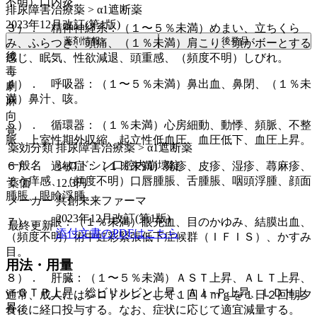
不明）口内炎。
排尿障害治療薬 > α1遮断薬
2023年12月改訂(第1版)
３）． 精神神経系：（１〜５％未満）めまい、立ちくら
薬剤情報
後発品
み、ふらつき、頭痛、（１％未満）肩こり、頭がボーとする
後
感じ、眠気、性欲減退、頭重感、（頻度不明）しびれ。
毒
４）． 呼吸器：（１〜５％未満）鼻出血、鼻閉、（１％未
劇
満）鼻汁、咳。
麻
向
５）． 循環器：（１％未満）心房細動、動悸、頻脈、不整
覚
脈、上室性期外収縮、起立性低血圧、血圧低下、血圧上昇。
薬効分類
排尿障害治療薬 > α1遮断薬
一般名
シロドシン口腔内崩壊錠
６）． 過敏症：（１％未満）発疹、皮疹、湿疹、蕁麻疹、
そう痒感、（頻度不明）口唇腫脹、舌腫脹、咽頭浮腫、顔面
薬価
12.3
円
腫脹、眼瞼浮腫。
メーカー
共創未来ファーマ
2023年12月改訂(第1版)
７）． 眼：（１％未満）眼充血、目のかゆみ、結膜出血、
最終更新
添付文書のPDFはこちら
（頻度不明）術中虹彩緊張低下症候群（ＩＦＩＳ）、かすみ
目。
用法・用量
８）． 肝臓：（１〜５％未満）ＡＳＴ上昇、ＡＬＴ上昇、
γ−ＧＴＰ上昇、総ビリルビン上昇、Ａｌ−Ｐ上昇、ＬＤＨ上
通常、成人にはシロドシンとして１回４ｍｇを１日２回朝夕
昇。
食後に経口投与する。なお、症状に応じて適宜減量する。