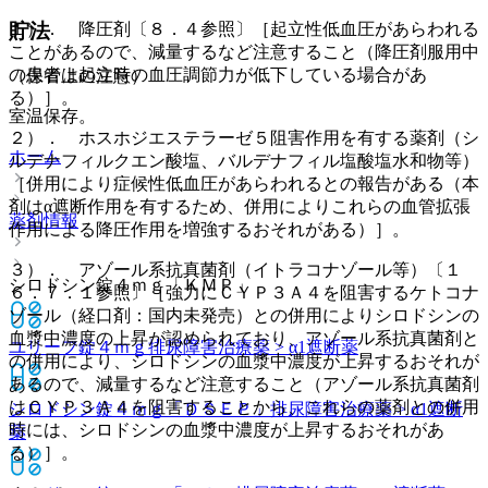
１）． 降圧剤〔８．４参照〕［起立性低血圧があらわれる
貯法
ことがあるので、減量するなど注意すること（降圧剤服用中
の患者は起立時の血圧調節力が低下している場合があ
（保管上の注意）
る）］。
室温保存。
２）． ホスホジエステラーゼ５阻害作用を有する薬剤（シ
ホーム
ルデナフィルクエン酸塩、バルデナフィル塩酸塩水和物等）
［併用により症候性低血圧があらわれるとの報告がある（本
剤はα遮断作用を有するため、併用によりこれらの血管拡張
薬剤情報
作用による降圧作用を増強するおそれがある）］。
３）． アゾール系抗真菌剤（イトラコナゾール等）〔１
シロドシン錠４ｍｇ「ＫＭＰ」
６．７．１参照〕［強力にＣＹＰ３Ａ４を阻害するケトコナ
ゾール（経口剤：国内未発売）との併用によりシロドシンの
血漿中濃度の上昇が認められており、アゾール系抗真菌剤と
ユリーフ錠４ｍｇ
排尿障害治療薬 > α1遮断薬
の併用により、シロドシンの血漿中濃度が上昇するおそれが
あるので、減量するなど注意すること（アゾール系抗真菌剤
はＣＹＰ３Ａ４を阻害することから、これらの薬剤との併用
シロドシン錠４ｍｇ「ＤＳＥＰ」
排尿障害治療薬 > α1遮断
時には、シロドシンの血漿中濃度が上昇するおそれがあ
薬
る）］。