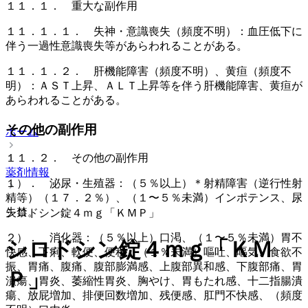
１１．１． 重大な副作用
１１．１．１． 失神・意識喪失（頻度不明）：血圧低下に
伴う一過性意識喪失等があらわれることがある。
１１．１．２． 肝機能障害（頻度不明）、黄疸（頻度不
明）：ＡＳＴ上昇、ＡＬＴ上昇等を伴う肝機能障害、黄疸が
あらわれることがある。
その他の副作用
ホーム
１１．２． その他の副作用
薬剤情報
１）． 泌尿・生殖器：（５％以上）＊射精障害（逆行性射
精等）（１７．２％）、（１〜５％未満）インポテンス、尿
失禁。
シロドシン錠４ｍｇ「ＫＭＰ」
２）． 消化器：（５％以上）口渇、（１〜５％未満）胃不
シロドシン錠４ｍｇ「ＫＭ
快感、下痢、軟便、便秘、（１％未満）嘔吐、嘔気、食欲不
振、胃痛、腹痛、腹部膨満感、上腹部異和感、下腹部痛、胃
Ｐ」
潰瘍、胃炎、萎縮性胃炎、胸やけ、胃もたれ感、十二指腸潰
瘍、放屁増加、排便回数増加、残便感、肛門不快感、（頻度