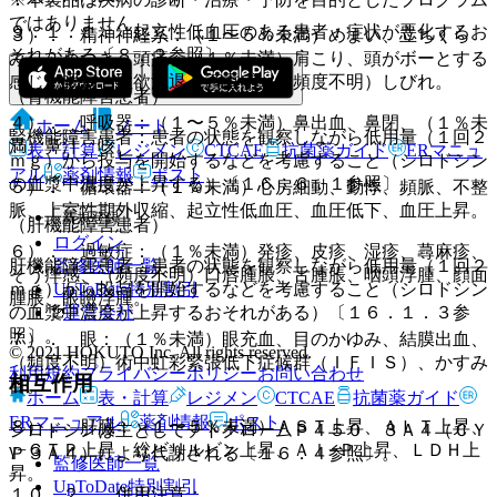
ではありません。
９．１．１． 起立性低血圧のある患者：症状が悪化するお
３）． 精神神経系：（１〜５％未満）めまい、立ちくら
それがある〔８．２参照〕。
み、ふらつき、頭痛、（１％未満）肩こり、頭がボーとする
感じ、眠気、性欲減退、頭重感、（頻度不明）しびれ。
（腎機能障害患者）
４）． 呼吸器：（１〜５％未満）鼻出血、鼻閉、（１％未
ホーム
ノート
腎機能障害患者：患者の状態を観察しながら低用量（１回２
満）鼻汁、咳。
表・計算
レジメン
CTCAE
抗菌薬ガイド
ERマニュ
ｍｇ）から投与を開始するなどを考慮すること（シロドシン
アル
薬剤情報
ポスト
の血漿中濃度が上昇する）〔１６．６．１参照〕。
５）． 循環器：（１％未満）心房細動、動悸、頻脈、不整
脈、上室性期外収縮、起立性低血圧、血圧低下、血圧上昇。
新規登録
（肝機能障害患者）
ログイン
６）． 過敏症：（１％未満）発疹、皮疹、湿疹、蕁麻疹、
監修医師一覧
肝機能障害患者：患者の状態を観察しながら低用量（１回２
そう痒感、（頻度不明）口唇腫脹、舌腫脹、咽頭浮腫、顔面
UpToDate特別割引
ｍｇ）から投与を開始するなどを考慮すること（シロドシン
腫脹、眼瞼浮腫。
運営会社
の血漿中濃度が上昇するおそれがある）〔１６．１．３参
照〕。
７）． 眼：（１％未満）眼充血、目のかゆみ、結膜出血、
© 2021 HOKUTO Inc. All rights reserved.
（頻度不明）術中虹彩緊張低下症候群（ＩＦＩＳ）、かすみ
利用規約
プライバシーポリシー
お問い合わせ
相互作用
目。
ホーム
表・計算
レジメン
CTCAE
抗菌薬ガイド
ERマニュアル
薬剤情報
ポスト
８）． 肝臓：（１〜５％未満）ＡＳＴ上昇、ＡＬＴ上昇、
シロドシンは主としてチトクロームＰ４５０ ３Ａ４（ＣＹ
γ−ＧＴＰ上昇、総ビリルビン上昇、Ａｌ−Ｐ上昇、ＬＤＨ上
Ｐ３Ａ４）により代謝される〔１６．４参照〕。
監修医師一覧
昇。
UpToDate特別割引
１０．２． 併用注意：