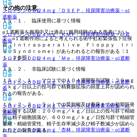
その他の注意
シロドシンＯＤ錠４ｍｇ「ＤＳＥＰ」
排尿障害治療薬 > α1
遮断薬
１５．１． 臨床使用に基づく情報
α１遮断薬を服用中又は過去に服用経験のある患者におい
シロドシンＯＤ錠４ｍｇ「ＫＭＰ」
排尿障害治療薬 > α1遮
て、α１遮断作用によると考えられる術中虹彩緊張低下症候
断薬
群（Ｉｎｔｒａｏｐｅｒａｔｉｖｅ Ｆｌｏｐｐｙ Ｉｒｉ
ｓ Ｓｙｎｄｒｏｍｅ）があらわれるとの報告がある〔１
１．２参照〕。
シロドシンＯＤ錠４ｍｇ「Ｍｅ」
排尿障害治療薬 > α1遮断
薬
１５．２． 非臨床試験に基づく情報
１５．２．１． マウスでの１０４週間投与試験：２０ｍｇ
シロドシンＯＤ錠４ｍｇ「ＹＤ」
排尿障害治療薬 > α1遮断
／ｋｇ／日以上の投与群で精嚢腺拡張の頻度上昇が認められ
薬
たとの報告がある。
１５．２．２． ラットでの受胎能及び着床までの初期胚発
シロドシンＯＤ錠４ｍｇ「オーハラ」
排尿障害治療薬 > α1
生に関する試験：２００ｍｇ／ｋｇ／日以上の投与群で精細
遮断薬
管に精子細胞脱落が、６００ｍｇ／ｋｇ／日投与群で精細管
萎縮・精細管変性、精子生存率減少及び精子数減少が認めら
シロドシンＯＤ錠４ｍｇ「杏林」
排尿障害治療薬 > α1遮断
れたとの報告がある。
薬