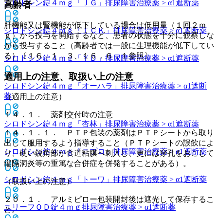
シロドシン錠４ｍｇ「ＪＧ」
排尿障害治療薬 > α1遮断薬
高齢者
肝機能又は腎機能が低下している場合は低用量（１回２ｍ
シロドシン錠４ｍｇ「ＴＣＫ」
排尿障害治療薬 > α1遮断薬
ｇ）から投与を開始するなど、患者の状態を十分に観察しな
がら投与すること（高齢者では一般に生理機能が低下してい
る）〔１６．１．３、１６．６．１参照〕。
シロドシン錠４ｍｇ「ＹＤ」
排尿障害治療薬 > α1遮断薬
適用上の注意、取扱い上の注意
シロドシン錠４ｍｇ「オーハラ」
排尿障害治療薬 > α1遮断
薬
（適用上の注意）
１４．１． 薬剤交付時の注意
シロドシン錠４ｍｇ「杏林」
排尿障害治療薬 > α1遮断薬
１４．１．１． ＰＴＰ包装の薬剤はＰＴＰシートから取り
出して服用するよう指導すること（ＰＴＰシートの誤飲によ
シロドシン錠４ｍｇ「ニプロ」
排尿障害治療薬 > α1遮断薬
り、硬い鋭角部が食道粘膜へ刺入し、更には穿孔をおこして
縦隔洞炎等の重篤な合併症を併発することがある）。
シロドシン錠４ｍｇ「トーワ」
排尿障害治療薬 > α1遮断薬
（取扱い上の注意）
２０．１． アルミピロー包装開封後は遮光して保存するこ
ユリーフＯＤ錠４ｍｇ
排尿障害治療薬 > α1遮断薬
と。