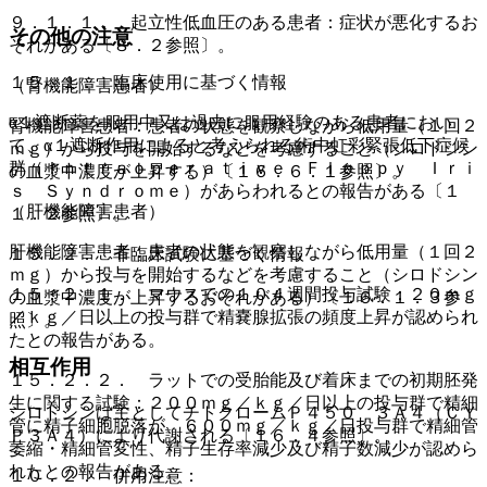
９．１．１． 起立性低血圧のある患者：症状が悪化するお
その他の注意
それがある〔８．２参照〕。
１５．１． 臨床使用に基づく情報
（腎機能障害患者）
α１遮断薬を服用中又は過去に服用経験のある患者におい
腎機能障害患者：患者の状態を観察しながら低用量（１回２
て、α１遮断作用によると考えられる術中虹彩緊張低下症候
ｍｇ）から投与を開始するなどを考慮すること（シロドシン
群（Ｉｎｔｒａｏｐｅｒａｔｉｖｅ Ｆｌｏｐｐｙ Ｉｒｉ
の血漿中濃度が上昇する）〔１６．６．１参照〕。
ｓ Ｓｙｎｄｒｏｍｅ）があらわれるとの報告がある〔１
（肝機能障害患者）
１．２参照〕。
肝機能障害患者：患者の状態を観察しながら低用量（１回２
１５．２． 非臨床試験に基づく情報
ｍｇ）から投与を開始するなどを考慮すること（シロドシン
１５．２．１． マウスでの１０４週間投与試験：２０ｍｇ
の血漿中濃度が上昇するおそれがある）〔１６．１．３参
／ｋｇ／日以上の投与群で精嚢腺拡張の頻度上昇が認められ
照〕。
たとの報告がある。
相互作用
１５．２．２． ラットでの受胎能及び着床までの初期胚発
生に関する試験：２００ｍｇ／ｋｇ／日以上の投与群で精細
シロドシンは主としてチトクロームＰ４５０ ３Ａ４（ＣＹ
管に精子細胞脱落が、６００ｍｇ／ｋｇ／日投与群で精細管
Ｐ３Ａ４）により代謝される〔１６．４参照〕。
萎縮・精細管変性、精子生存率減少及び精子数減少が認めら
れたとの報告がある。
１０．２． 併用注意：