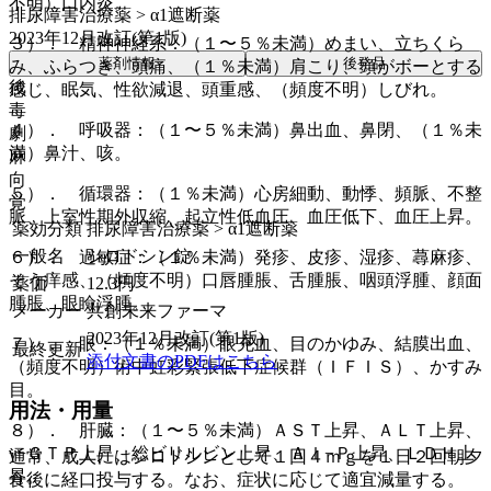
不明）口内炎。
排尿障害治療薬 > α1遮断薬
2023年12月改訂(第1版)
３）． 精神神経系：（１〜５％未満）めまい、立ちくら
薬剤情報
後発品
み、ふらつき、頭痛、（１％未満）肩こり、頭がボーとする
後
感じ、眠気、性欲減退、頭重感、（頻度不明）しびれ。
毒
４）． 呼吸器：（１〜５％未満）鼻出血、鼻閉、（１％未
劇
満）鼻汁、咳。
麻
向
５）． 循環器：（１％未満）心房細動、動悸、頻脈、不整
覚
脈、上室性期外収縮、起立性低血圧、血圧低下、血圧上昇。
薬効分類
排尿障害治療薬 > α1遮断薬
一般名
シロドシン錠
６）． 過敏症：（１％未満）発疹、皮疹、湿疹、蕁麻疹、
そう痒感、（頻度不明）口唇腫脹、舌腫脹、咽頭浮腫、顔面
薬価
12.3
円
腫脹、眼瞼浮腫。
メーカー
共創未来ファーマ
2023年12月改訂(第1版)
７）． 眼：（１％未満）眼充血、目のかゆみ、結膜出血、
最終更新
添付文書のPDFはこちら
（頻度不明）術中虹彩緊張低下症候群（ＩＦＩＳ）、かすみ
目。
用法・用量
８）． 肝臓：（１〜５％未満）ＡＳＴ上昇、ＡＬＴ上昇、
γ−ＧＴＰ上昇、総ビリルビン上昇、Ａｌ−Ｐ上昇、ＬＤＨ上
通常、成人にはシロドシンとして１回４ｍｇを１日２回朝夕
昇。
食後に経口投与する。なお、症状に応じて適宜減量する。