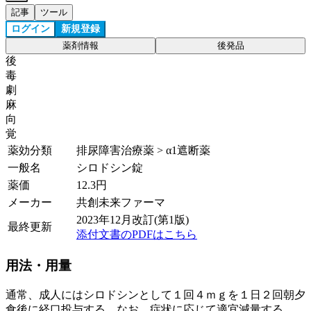
記事
ツール
ログイン
新規登録
薬剤情報
後発品
後
毒
劇
麻
向
覚
薬効分類
排尿障害治療薬 > α1遮断薬
一般名
シロドシン錠
薬価
12.3
円
メーカー
共創未来ファーマ
2023年12月改訂(第1版)
最終更新
添付文書のPDFはこちら
用法・用量
通常、成人にはシロドシンとして１回４ｍｇを１日２回朝夕
食後に経口投与する。なお、症状に応じて適宜減量する。