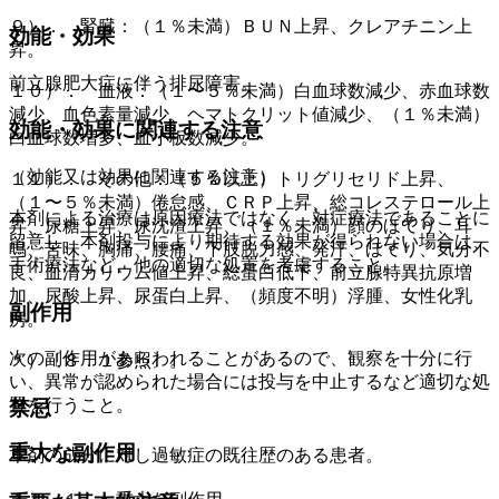
９）． 腎臓：（１％未満）ＢＵＮ上昇、クレアチニン上
効能・効果
昇。
前立腺肥大症に伴う排尿障害。
１０）． 血液：（１〜５％未満）白血球数減少、赤血球数
減少、血色素量減少、ヘマトクリット値減少、（１％未満）
効能・効果に関連する注意
白血球数増多、血小板数減少。
（効能又は効果に関連する注意）
１１）． その他：（５％以上）トリグリセリド上昇、
（１〜５％未満）倦怠感、ＣＲＰ上昇、総コレステロール上
本剤による治療は原因療法ではなく、対症療法であることに
昇、尿糖上昇、尿沈渣上昇、（１％未満）顔のほてり、耳
留意し、本剤投与により期待する効果が得られない場合は、
鳴、苦味、胸痛、腰痛、下肢脱力感、発汗、ほてり、気分不
手術療法など、他の適切な処置を考慮すること。
良、血清カリウム値上昇、総蛋白低下、前立腺特異抗原増
加、尿酸上昇、尿蛋白上昇、（頻度不明）浮腫、女性化乳
副作用
房。
次の副作用があらわれることがあるので、観察を十分に行
＊）〔８．１参照〕。
い、異常が認められた場合には投与を中止するなど適切な処
置を行うこと。
禁忌
重大な副作用
本剤の成分に対し過敏症の既往歴のある患者。