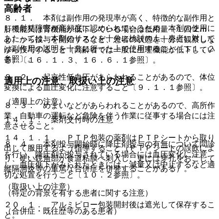
高齢者
８．１． 本剤は副作用の発現率が高く、特徴的な副作用と
して射精障害が高頻度に認められているため、本剤の使用に
肝機能又は腎機能が低下している場合は低用量（１回２ｍ
あたっては、本剤のリスクを十分に検討の上、患者に対して
ｇ）から投与を開始するなど、患者の状態を十分に観察しな
は副作用の説明を十分に行った上で使用すること〔１１．２
がら投与すること（高齢者では一般に生理機能が低下してい
参照〕。
る）〔１６．１．３、１６．６．１参照〕。
８．２． 起立性低血圧があらわれることがあるので、体位
適用上の注意、取扱い上の注意
変換による血圧変化に注意すること〔９．１．１参照〕。
（適用上の注意）
８．３． めまいなどがあらわれることがあるので、高所作
業、自動車の運転など危険を伴う作業に従事する場合には注
１４．１． 薬剤交付時の注意
意させること。
１４．１．１． ＰＴＰ包装の薬剤はＰＴＰシートから取り
８．４． 本剤投与開始時に降圧剤投与の有無について問診
出して服用するよう指導すること（ＰＴＰシートの誤飲によ
を行い、降圧剤が投与されている場合には血圧変化に注意
り、硬い鋭角部が食道粘膜へ刺入し、更には穿孔をおこして
し、血圧低下がみられたときには、減量又は中止するなど適
縦隔洞炎等の重篤な合併症を併発することがある）。
切な処置を行うこと〔１０．２参照〕。
（取扱い上の注意）
（特定の背景を有する患者に関する注意）
２０．１． アルミピロー包装開封後は遮光して保存するこ
（合併症・既往歴等のある患者）
と。