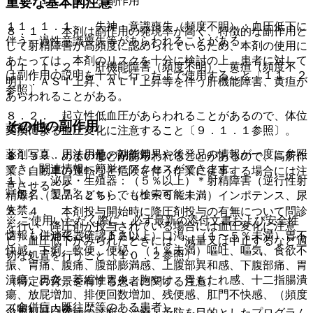
１１．１． 重大な副作用
重要な基本的注意
１１．１．１． 失神・意識喪失（頻度不明）：血圧低下に
８．１． 本剤は副作用の発現率が高く、特徴的な副作用と
伴う一過性意識喪失等があらわれることがある。
して射精障害が高頻度に認められているため、本剤の使用に
あたっては、本剤のリスクを十分に検討の上、患者に対して
１１．１．２． 肝機能障害（頻度不明）、黄疸（頻度不
は副作用の説明を十分に行った上で使用すること〔１１．２
明）：ＡＳＴ上昇、ＡＬＴ上昇等を伴う肝機能障害、黄疸が
参照〕。
あらわれることがある。
８．２． 起立性低血圧があらわれることがあるので、体位
その他の副作用
薬剤情報
変換による血圧変化に注意すること〔９．１．１参照〕。
薬剤写真、用法用量、効能効果や後発品の情報が一度に参照
１１．２． その他の副作用
８．３． めまいなどがあらわれることがあるので、高所作
でき、関連情報へ簡単にアクセスができます。
業、自動車の運転など危険を伴う作業に従事する場合には注
１）． 泌尿・生殖器：（５％以上）＊射精障害（逆行性射
意させること。
一般名、製品名どちらでも検索可能！
精等）（１７．２％）、（１〜５％未満）インポテンス、尿
失禁。
８．４． 本剤投与開始時に降圧剤投与の有無について問診
※ ご使用いただく際に、必ず最新の添付文書および安全性
を行い、降圧剤が投与されている場合には血圧変化に注意
情報も併せてご確認下さい。
２）． 消化器：（５％以上）口渇、（１〜５％未満）胃不
し、血圧低下がみられたときには、減量又は中止するなど適
快感、下痢、軟便、便秘、（１％未満）嘔吐、嘔気、食欲不
切な処置を行うこと〔１０．２参照〕。
振、胃痛、腹痛、腹部膨満感、上腹部異和感、下腹部痛、胃
潰瘍、胃炎、萎縮性胃炎、胸やけ、胃もたれ感、十二指腸潰
（特定の背景を有する患者に関する注意）
瘍、放屁増加、排便回数増加、残便感、肛門不快感、（頻度
（合併症・既往歴等のある患者）
不明）口内炎。
※本製品は疾病の診断・治療・予防を目的としたプログラム