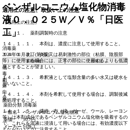
ベンザルコニウム塩化物消毒
適用上の注意、取扱い上の注意
液０．０２５Ｗ／Ｖ％「日医
（適用上の注意）
工」
１４．１． 薬剤調製時の注意
１４．１．１． 本剤は、濃度に注意して使用すること。
消毒薬
2024年01月改訂(第1版)
１４．１．２． 炎症又は易刺激性の部位（粘膜、陰股部
等）に使用する場合には、正常の部位に使用するよりも低濃
薬剤情報
後発品
度とすることが望ましい。
他
毒
１４．１．３． 希釈液として塩類含量の多い水又は硬水を
劇
用いないこと。
麻
向
１４．１．４． 本剤を希釈して使用する場合は、調製後滅
覚
菌処理すること。
薬効分類
消毒薬
１４．１．５． 繊維、布（綿、ガーゼ、ウール、レーヨン
一般名
ベンザルコニウム塩化物液
等）は本剤成分であるベンザルコニウム塩化物を吸着するの
薬価
10.7
円
で、これらを溶液に浸漬して用いる場合には、有効濃度以下
メーカー
日医工
とならないように注意すること。