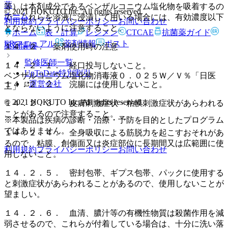
薬
等）は本剤成分であるベンザルコニウム塩化物を吸着するの
© 2021 HOKUTO Inc. All rights reserved.
ホーム
で、これらを溶液に浸漬して用いる場合には、有効濃度以下
利用規約
プライバシーポリシー
お問い合わせ
とならないように注意すること。
ホーム
表・計算
レジメン
CTCAE
抗菌薬ガイド
ERマニュアル
薬剤情報
ポスト
薬剤情報
１４．２． 薬剤使用時の注意
監修医師一覧
１４．２．１． 経口投与しないこと。
UpToDate特別割引
ベンザルコニウム塩化物消毒液０．０２５Ｗ／Ｖ％「日医
運営会社
１４．２．２． 浣腸には使用しないこと。
工」
© 2021 HOKUTO Inc. All rights reserved.
１４．２．３． 皮膚刺激症状・粘膜刺激症状があらわれる
ことがあるので注意すること。
※本製品は疾病の診断・治療・予防を目的としたプログラム
ではありません。
１４．２．４． 全身吸収による筋脱力を起こすおそれがあ
るので、粘膜、創傷面又は炎症部位に長期間又は広範囲に使
利用規約
プライバシーポリシー
お問い合わせ
用しないこと。
１４．２．５． 密封包帯、ギプス包帯、パックに使用する
と刺激症状があらわれることがあるので、使用しないことが
望ましい。
１４．２．６． 血清、膿汁等の有機性物質は殺菌作用を減
弱させるので、これらが付着している場合は、十分に洗い落