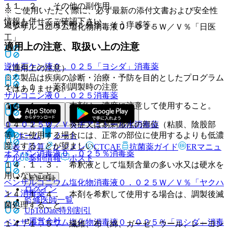
１１．２． その他の副作用
※ ご使用いただく際に、必ず最新の添付文書および安全性
情報も併せてご確認下さい。
過敏症：（頻度不明）発疹、そう痒感等。
ベンザルコニウム塩化物消毒液０．０２５Ｗ／Ｖ％「日医
工」
適用上の注意、取扱い上の注意
逆性石ケン液０．０２５「ヨシダ」
消毒薬
（適用上の注意）
※本製品は疾病の診断・治療・予防を目的としたプログラム
１４．１． 薬剤調製時の注意
ではありません。
ザルコニン液０．０２５
消毒薬
１４．１．１． 本剤は、濃度に注意して使用すること。
１４．１．２． 炎症又は易刺激性の部位（粘膜、陰股部
０．０２５Ｗ／Ｖ％ヂアミトール水
消毒薬
等）に使用する場合には、正常の部位に使用するよりも低濃
ホーム
ノート
度とすることが望ましい。
表・計算
レジメン
CTCAE
抗菌薬ガイド
ERマニュ
オスバン消毒液０．０２５％
消毒薬
アル
薬剤情報
ポスト
１４．１．３． 希釈液として塩類含量の多い水又は硬水を
用いないこと。
新規登録
ベンザルコニウム塩化物消毒液０．０２５Ｗ／Ｖ％「ヤクハ
ログイン
ン」
消毒薬
１４．１．４． 本剤を希釈して使用する場合は、調製後滅
監修医師一覧
菌処理すること。
UpToDate特別割引
運営会社
ベンザルコニウム塩化物消毒液０．０２５％「ヨシダ」
消毒
１４．１．５． 繊維、布（綿、ガーゼ、ウール、レーヨン