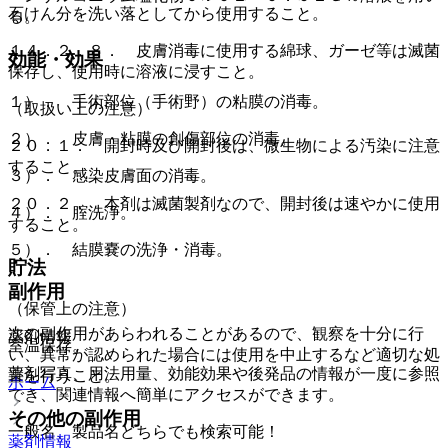
石けん分を洗い落としてから使用すること。
る。
１４．２．８． 皮膚消毒に使用する綿球、ガーゼ等は滅菌
効能・効果
保存し、使用時に溶液に浸すこと。
１）． 手術部位（手術野）の粘膜の消毒。
（取扱い上の注意）
２）． 皮膚・粘膜の創傷部位の消毒。
２０．１． 開封時及び開封後は、微生物による汚染に注意
すること。
３）． 感染皮膚面の消毒。
２０．２． 本剤は滅菌製剤なので、開封後は速やかに使用
４）． 腟洗浄。
すること。
５）． 結膜嚢の洗浄・消毒。
貯法
副作用
（保管上の注意）
次の副作用があらわれることがあるので、観察を十分に行
薬剤情報
室温保存。
い、異常が認められた場合には使用を中止するなど適切な処
薬剤写真、用法用量、効能効果や後発品の情報が一度に参照
置を行うこと。
ホーム
でき、関連情報へ簡単にアクセスができます。
その他の副作用
一般名、製品名どちらでも検索可能！
薬剤情報