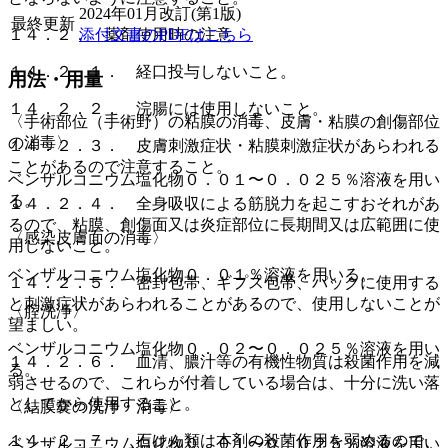
2024年01月改訂(第1版)
最終更新
添付文書のPDFはこちら
１４．２． 薬剤使用時の注意
１４．２．１． 経口投与しないこと。
用法・用量
１４．２．２． 浣腸には使用しないこと。
〈手術部位（手術野）の粘膜の消毒、皮膚・粘膜の創傷部位
の消毒〉
１４．２．３． 皮膚刺激症状・粘膜刺激症状があらわれる
ことがあるので注意すること。
ベンザルコニウム塩化物０．０１〜０．０２５％溶液を用い
る。
１４．２．４． 全身吸収による筋脱力を起こすおそれがあ
るので、粘膜、創傷面又は炎症部位に長期間又は広範囲に使
〈感染皮膚面の消毒〉
用しないこと。
ベンザルコニウム塩化物０．０１％溶液を用いる。
１４．２．５． 密封包帯、ギプス包帯、パックに使用する
と刺激症状があらわれることがあるので、使用しないことが
〈腟洗浄〉
望ましい。
ベンザルコニウム塩化物０．０２〜０．０２５％溶液を用い
１４．２．６． 血清、膿汁等の有機性物質は殺菌作用を減
る。
弱させるので、これらが付着している場合は、十分に洗い落
としてから使用すること。
〈結膜嚢の洗浄・消毒〉
１４．２．７． 石けん類は本剤の殺菌作用を弱めるので、
ベンザルコニウム塩化物０．０１〜０．０２５％溶液を用い