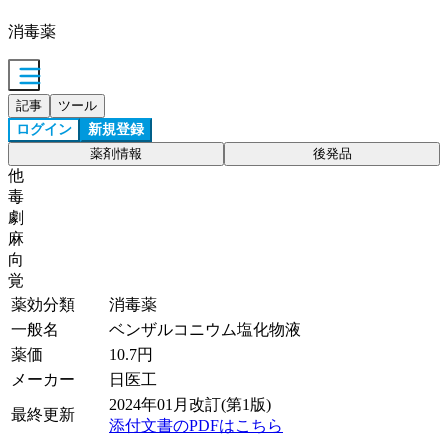
消毒薬
記事
ツール
ログイン
新規登録
薬剤情報
後発品
他
毒
劇
麻
向
覚
薬効分類
消毒薬
一般名
ベンザルコニウム塩化物液
薬価
10.7
円
メーカー
日医工
2024年01月改訂(第1版)
最終更新
添付文書のPDFはこちら