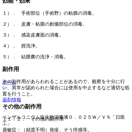
効能・効果
１）． 手術部位（手術野）の粘膜の消毒。
２）． 皮膚・粘膜の創傷部位の消毒。
３）． 感染皮膚面の消毒。
４）． 腟洗浄。
５）． 結膜嚢の洗浄・消毒。
副作用
次の副作用があらわれることがあるので、観察を十分に行
ホーム
い、異常が認められた場合には使用を中止するなど適切な処
置を行うこと。
薬剤情報
その他の副作用
ベンザルコニウム塩化物消毒液０．０２５Ｗ／Ｖ％「日医
１１．２． その他の副作用
工」
過敏症：（頻度不明）発疹、そう痒感等。