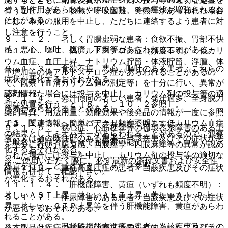
者：副作用があらわれやすくなり、その症状が増強されるお
行うこと。また、咳嗽、呼吸困難、発熱等があらわれた場合
それがある。
には、本剤の服用を中止し、ただちに連絡するよう患者に対
し注意を行うこと。
９．１．２． 著しく胃腸虚弱な患者：食欲不振、胃部不快
感、悪心、嘔吐、腹痛、下痢等があらわれることがある。
１１．１．２． 偽アルドステロン症（頻度不明）：低カリ
ウム血症、血圧上昇、ナトリウム貯留・体液貯留、浮腫、体
９．１．３． 食欲不振、悪心、嘔吐のある患者：これらの
重増加等の偽アルドステロン症があらわれることがあるの
症状が悪化するおそれがある。
で、観察（血清カリウム値の測定等）を十分に行い、異常が
薬剤情報
認められた場合には投与を中止し、カリウム剤の投与等の適
９．１．４． 発汗傾向の著しい患者：発汗過多、全身脱力
切な処置を行うこと〔８．２、１０．２参照〕。
感等があらわれることがある。
薬剤写真、用法用量、効能効果や後発品の情報が一度に参照
でき、関連情報へ簡単にアクセスができます。
１１．１．３． ミオパチー（頻度不明）：低カリウム血症
９．１．５． 狭心症、心筋梗塞等の循環器系障害のある患
の結果としてミオパチーがあらわれることがあるので、観察
者、又はその既往歴のある患者：当該疾患及びその症状が悪
一般名、製品名どちらでも検索可能！
を十分に行い、脱力感、四肢痙攣・四肢麻痺等の異常が認め
化するおそれがある。
られた場合には投与を中止し、カリウム剤の投与等の適切な
※ ご使用いただく際に、必ず最新の添付文書および安全性
処置を行うこと〔８．２、１０．２参照〕。
９．１．６． 重症高血圧症の患者：当該疾患及びその症状
情報も併せてご確認下さい。
が悪化するおそれがある。
１１．１．４． 肝機能障害、黄疸（いずれも頻度不明）：
著しいＡＳＴ上昇、著しいＡＬＴ上昇、著しいＡｌ−Ｐ上
９．１．７． 排尿障害のある患者：当該疾患及びその症状
昇、著しいγ−ＧＴＰ上昇等を伴う肝機能障害、黄疸があらわ
が悪化するおそれがある。
れることがある。
９．１．８． 甲状腺機能亢進症の患者：当該疾患及びその
※本製品は疾病の診断・治療・予防を目的としたプログラム