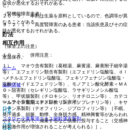
症状が悪化するおそれがある。
と。
（腎機能障害患者）
２０．３． 本剤は生薬を原料としているので、色調等が異
なることがある。
９．２．１． 高度腎障害のある患者：当該疾患及びその症
状が悪化するおそれがある。
貯法
相互作用
（保管上の注意）
１０．２． 併用注意：
室温保存。
１）． マオウ含有製剤（葛根湯、麻黄湯、麻黄附子細辛湯
ホーム
等）、エフェドリン類含有製剤（エフェドリン塩酸塩、ｄｌ
−メチルエフェドリン塩酸塩、フェキソフェナジン塩酸塩・
塩酸プソイドエフェドリン等）、モノアミン酸化酵素＜ＭＡ
薬剤情報
Ｏ＞阻害剤（セレギリン塩酸塩、ラサギリンメシル酸塩
等）、甲状腺製剤（チロキシン、リオチロニン等）、カテコ
ツムラ小青竜湯エキス顆粒（医療用）
ールアミン製剤（アドレナリン、イソプレナリン等）、キサ
ンチン系製剤（テオフィリン、ジプロフィリン等）［不眠、
発汗過多、頻脈、動悸、全身脱力感、精神興奮等があらわれ
コタロー小青竜湯エキス細粒
漢方製剤
やすくなるので、減量するなど慎重に投与すること（交感神
経刺激作用が増強されることが考えられる）］。