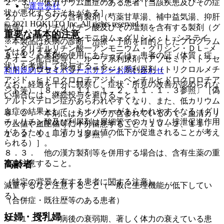
２．３． 低カリウム血症のある患者［当該疾患及びその症
運営会社
状が悪化するおそれがある］。
２）． カンゾウ含有製剤（芍薬甘草湯、補中益気湯、抑肝
© 2021 HOKUTO Inc. All rights reserved.
散等）、グリチルリチン酸及びその塩類を含有する製剤（グ
重要な基本的注意
リチルリチン酸一アンモニウム・グリシン・Ｌ−システイ
※本製品は疾病の診断・治療・予防を目的としたプログラム
ン、グリチルリチン酸一アンモニウム・グリシン・ＤＬ−メ
ではありません。
８．１． 本剤の使用にあたっては、患者の証（体質・症
チオニン配合錠等）、ループ系利尿剤（アゾセミド、トラセ
状）を考慮して投与すること。
ミド、フロセミド等）、チアジド系利尿剤（トリクロルメチ
利用規約
プライバシーポリシー
お問い合わせ
アジド、ヒドロクロロチアジド、ベンチルヒドロクロロチア
なお、経過を十分に観察し、症状・所見の改善が認められな
ジド等）〔８．２、１１．１．２、１１．１．３参照〕［偽
い場合には、継続投与を避けること。
アルドステロン症があらわれやすくなり、また、低カリウム
血症の結果として、ミオパチーがあらわれやすくなる（グリ
８．２． 本剤にはカンゾウが含まれているので、血清カリ
チルリチン酸及び利尿剤は尿細管でのカリウム排泄促進作用
ウム値や血圧値等に十分留意すること〔１０．２、１１．
があるため、血清カリウム値の低下が促進されることが考え
１．２、１１．１．３参照〕。
られる）］。
８．３． 他の漢方製剤等を併用する場合は、含有生薬の重
複に注意すること。
高齢者
（特定の背景を有する患者に関する注意）
減量するなど注意すること（一般に生理機能が低下してい
る）。
（合併症・既往歴等のある患者）
妊婦・授乳婦
９．１．１． 病後の衰弱期、著しく体力の衰えている患