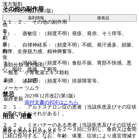
漢方製剤
その他の副作用
2023年12月改訂(第1版)
薬剤情報
後発品
１１．２． その他の副作用
他
毒
１）． 過敏症：（頻度不明）発疹、発赤、そう痒等。
劇
麻
２）． 自律神経系：（頻度不明）不眠、発汗過多、頻脈、
向
動悸、全身脱力感、精神興奮等。
覚
３）． 消化器：（頻度不明）食欲不振、胃部不快感、悪
薬効分類
漢方製剤
心、嘔吐、腹痛、下痢等。
一般名
小青竜湯エキス顆粒
薬価
12.8
円
４）． 泌尿器：（頻度不明）排尿障害等。
メーカー
ツムラ
禁忌
2023年12月改訂(第1版)
最終更新
添付文書のPDFはこちら
２．１． アルドステロン症の患者［当該疾患及びその症状
が悪化するおそれがある］。
用法・用量
２．２． ミオパチーのある患者［当該疾患及びその症状が
通常、成人１日９．０ｇを２〜３回に分割し、食前又は食間
悪化するおそれがある］。
に経口投与する。なお、年齢、体重、症状により適宜増減す