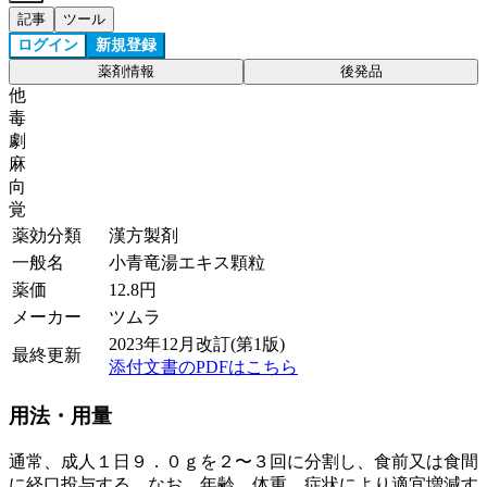
記事
ツール
ログイン
新規登録
薬剤情報
後発品
他
毒
劇
麻
向
覚
薬効分類
漢方製剤
一般名
小青竜湯エキス顆粒
薬価
12.8
円
メーカー
ツムラ
2023年12月改訂(第1版)
最終更新
添付文書のPDFはこちら
用法・用量
通常、成人１日９．０ｇを２〜３回に分割し、食前又は食間
に経口投与する。なお、年齢、体重、症状により適宜増減す