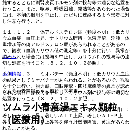
施するとともに副腎皮質ホルモン剤の投与等の適切な処置を
行うこと。また、咳嗽、呼吸困難、発熱等があらわれた場合
には、本剤の服用を中止し、ただちに連絡するよう患者に対
し注意を行うこと。
１１．１．２． 偽アルドステロン症（頻度不明）：低カリ
ウム血症、血圧上昇、ナトリウム貯留・体液貯留、浮腫、体
重増加等の偽アルドステロン症があらわれることがあるの
で、観察（血清カリウム値の測定等）を十分に行い、異常が
ホーム
認められた場合には投与を中止し、カリウム剤の投与等の適
切な処置を行うこと〔８．２、１０．２参照〕。
１１．１．３． ミオパチー（頻度不明）：低カリウム血症
薬剤情報
の結果としてミオパチーがあらわれることがあるので、観察
を十分に行い、脱力感、四肢痙攣・四肢麻痺等の異常が認め
ツムラ小青竜湯エキス顆粒（医療用）
られた場合には投与を中止し、カリウム剤の投与等の適切な
処置を行うこと〔８．２、１０．２参照〕。
ツムラ小青竜湯エキス顆粒
１１．１．４． 肝機能障害、黄疸（いずれも頻度不明）：
著しいＡＳＴ上昇、著しいＡＬＴ上昇、著しいＡｌ−Ｐ上
（医療用）
昇、著しいγ−ＧＴＰ上昇等を伴う肝機能障害、黄疸があらわ
れることがある。