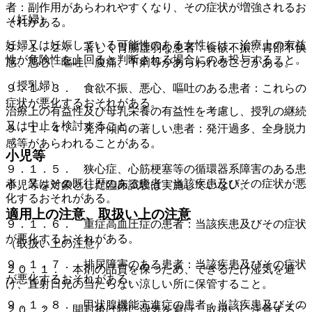
者：副作用があらわれやすくなり、その症状が増強されるお
（妊婦）
それがある。
妊婦又は妊娠している可能性のある女性には、治療上の有益
９．１．２． 著しく胃腸虚弱な患者：食欲不振、胃部不快
性が危険性を上回ると判断される場合にのみ投与すること。
感、悪心、嘔吐、腹痛、下痢等があらわれることがある。
（授乳婦）
９．１．３． 食欲不振、悪心、嘔吐のある患者：これらの
症状が悪化するおそれがある。
治療上の有益性及び母乳栄養の有益性を考慮し、授乳の継続
又は中止を検討すること。
９．１．４． 発汗傾向の著しい患者：発汗過多、全身脱力
感等があらわれることがある。
小児等
９．１．５． 狭心症、心筋梗塞等の循環器系障害のある患
者、又はその既往歴のある患者：当該疾患及びその症状が悪
小児等を対象とした臨床試験は実施していない。
化するおそれがある。
適用上の注意、取扱い上の注意
９．１．６． 重症高血圧症の患者：当該疾患及びその症状
が悪化するおそれがある。
（取扱い上の注意）
９．１．７． 排尿障害のある患者：当該疾患及びその症状
２０．１． 本剤の品質を保つため、できるだけ湿気を避
が悪化するおそれがある。
け、直射日光の当たらない涼しい所に保管すること。
９．１．８． 甲状腺機能亢進症の患者：当該疾患及びその
２０．２． 開封後は特に湿気を避け、取扱いに注意するこ