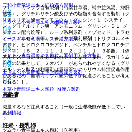
三和小青竜湯エキス細粒
漢方製剤
２）． カンゾウ含有製剤（芍薬甘草湯、補中益気湯、抑肝
散等）、グリチルリチン酸及びその塩類を含有する製剤（グ
リチルリチン酸一アンモニウム・グリシン・Ｌ−システイ
クラシエ小青竜湯エキス細粒
漢方製剤
ン、グリチルリチン酸一アンモニウム・グリシン・ＤＬ−メ
チオニン配合錠等）、ループ系利尿剤（アゾセミド、トラセ
ミド、フロセミド等）、チアジド系利尿剤（トリクロルメチ
オースギ小青竜湯エキスＧ
漢方製剤
アジド、ヒドロクロロチアジド、ベンチルヒドロクロロチア
ジド等）〔８．２、１１．１．２、１１．１．３参照〕［偽
ＪＰＳ小青竜湯エキス顆粒〔調剤用〕
漢方製剤
アルドステロン症があらわれやすくなり、また、低カリウム
血症の結果として、ミオパチーがあらわれやすくなる（グリ
チルリチン酸及び利尿剤は尿細管でのカリウム排泄促進作用
太虎堂の小青竜湯エキス顆粒
漢方製剤
があるため、血清カリウム値の低下が促進されることが考え
られる）］。
本草小青龍湯エキス顆粒−Ｍ
漢方製剤
高齢者
ホーム
減量するなど注意すること（一般に生理機能が低下してい
薬剤情報
る）。
妊婦・授乳婦
ツムラ小青竜湯エキス顆粒（医療用）