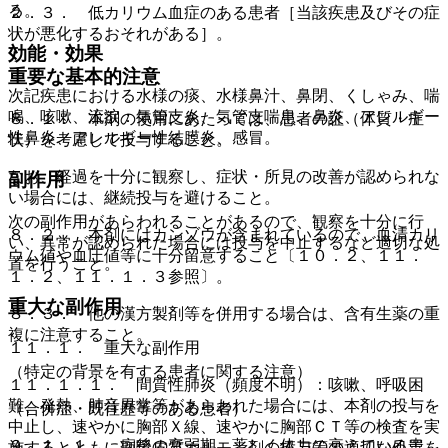
る。
２．３． 低カリウム血症のある患者［当該疾患及びその症
状が悪化するおそれがある］。
効能・効果
重要な基本的注意
次記疾患における水様の痰、水様鼻汁、鼻閉、くしゃみ、喘
鳴、咳嗽、流涙：気管支炎、気管支喘息、鼻炎、アレルギー
８．１． 本剤の使用にあたっては、患者の証（体質・症
性鼻炎、アレルギー性結膜炎、感冒。
状）を考慮して投与すること。
なお、経過を十分に観察し、症状・所見の改善が認められな
副作用
い場合には、継続投与を避けること。
次の副作用があらわれることがあるので、観察を十分に行
８．２． 本剤にはカンゾウが含まれているので、血清カリ
い、異常が認められた場合には投与を中止するなど適切な処
ウム値や血圧値等に十分留意すること〔１０．２、１１．
置を行うこと。
１．２、１１．１．３参照〕。
重大な副作用
８．３． 他の漢方製剤等を併用する場合は、含有生薬の重
複に注意すること。
１１．１． 重大な副作用
（特定の背景を有する患者に関する注意）
１１．１．１． 間質性肺炎（頻度不明）：咳嗽、呼吸困
難、発熱、肺音異常等があらわれた場合には、本剤の投与を
（合併症・既往歴等のある患者）
中止し、速やかに胸部Ｘ線、速やかに胸部ＣＴ等の検査を実
９．１．１． 病後の衰弱期、著しく体力の衰えている患
施するとともに副腎皮質ホルモン剤の投与等の適切な処置を