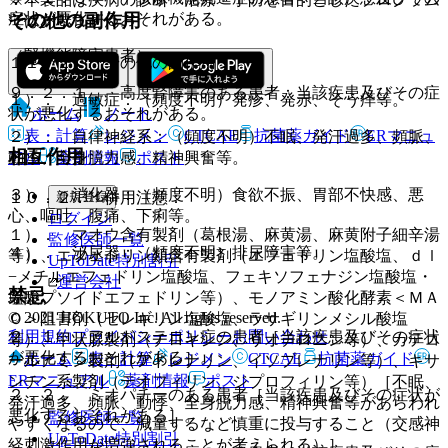
症状が悪化するおそれがある。
その他の副作用
ではありません。
（腎機能障害患者）
１１．２． その他の副作用
９．２．１． 高度腎障害のある患者：当該疾患及びその症
１）． 過敏症：（頻度不明）発疹、発赤、そう痒等。
ホーム
ノート
状が悪化するおそれがある。
表・計算
レジメン
CTCAE
抗菌薬ガイド
ERマニュ
２）． 自律神経系：（頻度不明）不眠、発汗過多、頻脈、
相互作用
アル
薬剤情報
ポスト
動悸、全身脱力感、精神興奮等。
３）． 消化器：（頻度不明）食欲不振、胃部不快感、悪
新規登録
１０．２． 併用注意：
心、嘔吐、腹痛、下痢等。
ログイン
１）． マオウ含有製剤（葛根湯、麻黄湯、麻黄附子細辛湯
監修医師一覧
４）． 泌尿器：（頻度不明）排尿障害等。
等）、エフェドリン類含有製剤（エフェドリン塩酸塩、ｄｌ
UpToDate特別割引
−メチルエフェドリン塩酸塩、フェキソフェナジン塩酸塩・
運営会社
禁忌
塩酸プソイドエフェドリン等）、モノアミン酸化酵素＜ＭＡ
© 2021 HOKUTO Inc. All rights reserved.
Ｏ＞阻害剤（セレギリン塩酸塩、ラサギリンメシル酸塩
利用規約
プライバシーポリシー
お問い合わせ
２．１． アルドステロン症の患者［当該疾患及びその症状
等）、甲状腺製剤（チロキシン、リオチロニン等）、カテコ
が悪化するおそれがある］。
ホーム
表・計算
レジメン
CTCAE
抗菌薬ガイド
ールアミン製剤（アドレナリン、イソプレナリン等）、キサ
ERマニュアル
薬剤情報
ポスト
ンチン系製剤（テオフィリン、ジプロフィリン等）［不眠、
２．２． ミオパチーのある患者［当該疾患及びその症状が
発汗過多、頻脈、動悸、全身脱力感、精神興奮等があらわれ
悪化するおそれがある］。
監修医師一覧
やすくなるので、減量するなど慎重に投与すること（交感神
UpToDate特別割引
経刺激作用が増強されることが考えられる）］。