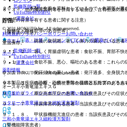
ログイン
監修医師一覧
２０．３． 本剤は生薬を原料としているので、色調等が異
８．３． 他の漢方製剤等を併用する場合は、含有生薬の重
UpToDate特別割引
運営会社
（特定の背景を有する患者に関する注意）
貯法
© 2021 HOKUTO Inc. All rights reserved.
（合併症・既往歴等のある患者）
（保管上の注意）
利用規約
プライバシーポリシー
お問い合わせ
ホーム
表・計算
レジメン
CTCAE
抗菌薬ガイド
E
９．１．１． 病後の衰弱期、著しく体力の衰えている患者
室温保存。
監修医師一覧
９．１．２． 著しく胃腸虚弱な患者：食欲不振、胃部不快
ホーム
UpToDate特別割引
９．１．３． 食欲不振、悪心、嘔吐のある患者：これらの
運営会社
薬剤情報
９．１．４． 発汗傾向の著しい患者：発汗過多、全身脱力
© 2021 HOKUTO Inc. All rights reserved.
※本製品は疾病の診断・治療・予防を目的としたプログラム
９．１．５． 狭心症、心筋梗塞等の循環器系障害のある患
オースギ小青竜湯エキスＧ
利用規約
プライバシーポリシー
お問い合わせ
９．１．６． 重症高血圧症の患者：当該疾患及びその症状
コタロー小青竜湯エキス細粒
漢方製剤
９．１．７． 排尿障害のある患者：当該疾患及びその症状
９．１．８． 甲状腺機能亢進症の患者：当該疾患及びその
三和小青竜湯エキス細粒
漢方製剤
（腎機能障害患者）