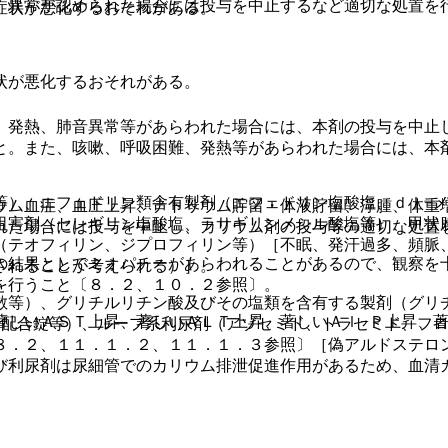
、異常が認められた場合には投与を中止するなど適切な処置を
症状が悪化するおそれがある。
状が悪化するおそれがある。
、発熱、肺音異常等があらわれた場合には、本剤の投与を中止
と。また、咳嗽、呼吸困難、発熱等があらわれた場合には、本
等）、エフェドリン類含有製剤（エフェドリン塩酸塩、ｄｌ−
ウム血症、血圧上昇、ナトリウム貯留・体液貯留、浮腫、体重
阻害剤（セレギリン塩酸塩、ラサギリンメシル酸塩等）、甲状
れた場合には投与を中止し、カリウム剤の投与等の適切な処置
（テオフィリン、ジプロフィリン等）［不眠、発汗過多、頻脈
の結果としてミオパチーがあらわれることがあるので、観察を
されることが考えられる）］。
を行うこと〔８．２、１０．２参照〕。
散等）、グリチルリチン酸及びその塩類を含有する製剤（グリ
著しいＡＳＴ上昇、著しいＡＬＴ上昇、著しいＡｌ−Ｐ上昇、著
ン配合錠等）、ループ系利尿剤（アゾセミド、トラセミド、フ
８．２、１１．１．２、１１．１．３参照〕［偽アルドステロ
び利尿剤は尿細管でのカリウム排泄促進作用があるため、血清