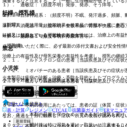
減量するなど注意すること（一般に生理機能が低下している
１）． 過敏症：（頻度不明）発疹、発赤、そう痒等。
妊婦・授乳婦
薬剤情報
２）． 自律神経系：（頻度不明）不眠、発汗過多、頻脈、
（妊婦）
薬剤写真、用法用量、効能効果や後発品の情報が一度に参照
３）． 消化器：（頻度不明）食欲不振、胃部不快感、悪心
妊婦又は妊娠している可能性のある女性には、治療上の有益
一般名、製品名どちらでも検索可能！
４）． 泌尿器：（頻度不明）排尿障害等。
（授乳婦）
※ ご使用いただく際に、必ず最新の添付文書および安全性情
禁忌
治療上の有益性及び母乳栄養の有益性を考慮し、授乳の継続
２．１． アルドステロン症の患者［当該疾患及びその症状
小児等
２．２． ミオパチーのある患者［当該疾患及びその症状が
※本製品は疾病の診断・治療・予防を目的としたプログラム
小児等を対象とした臨床試験は実施していない。
２．３． 低カリウム血症のある患者［当該疾患及びその症
適用上の注意、取扱い上の注意
重要な基本的注意
ホーム
ノート
（取扱い上の注意）
８．１． 本剤の使用にあたっては、患者の証（体質・症状
表・計算
レジメン
CTCAE
抗菌薬ガイド
ERマニュ
２０．１． 本剤の品質を保つため、できるだけ湿気を避け
なお、経過を十分に観察し、症状・所見の改善が認められな
新規登録
２０．２． 開封後は特に湿気を避け、取扱いに注意するこ
８．２． 本剤にはカンゾウが含まれているので、血清カリ