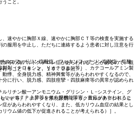
行うこと。
し、速やかに胸部Ｘ線、速やかに胸部ＣＴ等の検査を実施する
剤の服用を中止し、ただちに連絡するよう患者に対し注意を行
メチルエフェドリン塩酸塩、フェキソフェナジン塩酸塩・塩酸
増加等の偽アルドステロン症があらわれることがあるので、観
腺製剤（チロキシン、リオチロニン等）、カテコールアミン製
を行うこと〔８．２、１０．２参照〕。
、動悸、全身脱力感、精神興奮等があらわれやすくなるので、
十分に行い、脱力感、四肢痙攣・四肢麻痺等の異常が認められ
チルリチン酸一アンモニウム・グリシン・Ｌ−システイン、グ
しいγ−ＧＴＰ上昇等を伴う肝機能障害、黄疸があらわれるこ
ロセミド等）、チアジド系利尿剤（トリクロルメチアジド、ヒ
ン症があらわれやすくなり、また、低カリウム血症の結果とし
カリウム値の低下が促進されることが考えられる）］。