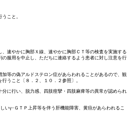
行うこと。
し、速やかに胸部Ｘ線、速やかに胸部ＣＴ等の検査を実施する
剤の服用を中止し、ただちに連絡するよう患者に対し注意を行
増加等の偽アルドステロン症があらわれることがあるので、観
を行うこと〔８．２、１０．２参照〕。
十分に行い、脱力感、四肢痙攣・四肢麻痺等の異常が認められ
しいγ−ＧＴＰ上昇等を伴う肝機能障害、黄疸があらわれるこ