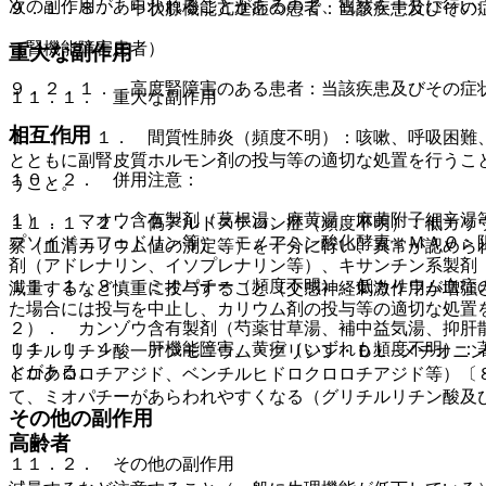
次の副作用があらわれることがあるので、観察を十分に行い
９．１．８． 甲状腺機能亢進症の患者：当該疾患及びその
（腎機能障害患者）
重大な副作用
９．２．１． 高度腎障害のある患者：当該疾患及びその症
１１．１． 重大な副作用
相互作用
１１．１．１． 間質性肺炎（頻度不明）：咳嗽、呼吸困難
とともに副腎皮質ホルモン剤の投与等の適切な処置を行うこ
１０．２． 併用注意：
うこと。
１）． マオウ含有製剤（葛根湯、麻黄湯、麻黄附子細辛湯
１１．１．２． 偽アルドステロン症（頻度不明）：低カリ
プソイドエフェドリン等）、モノアミン酸化酵素＜ＭＡＯ＞
察（血清カリウム値の測定等）を十分に行い、異常が認めら
剤（アドレナリン、イソプレナリン等）、キサンチン系製剤
１１．１．３． ミオパチー（頻度不明）：低カリウム血症
減量するなど慎重に投与すること（交感神経刺激作用が増強
た場合には投与を中止し、カリウム剤の投与等の適切な処置
２）． カンゾウ含有製剤（芍薬甘草湯、補中益気湯、抑肝
１１．１．４． 肝機能障害、黄疸（いずれも頻度不明）：
リチルリチン酸一アンモニウム・グリシン・ＤＬ−メチオニ
とがある。
ドロクロロチアジド、ベンチルヒドロクロロチアジド等）〔
て、ミオパチーがあらわれやすくなる（グリチルリチン酸及
その他の副作用
高齢者
１１．２． その他の副作用