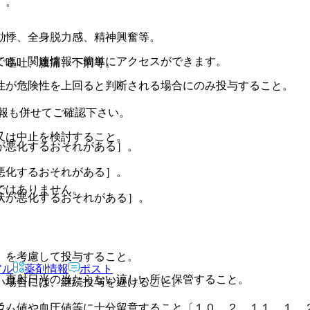
）。
動悸、全身脱力感、精神興奮等。
でき、関連情報へ簡単にアクセスができます。
、嘔吐、腹痛、下痢等。
性が危険性を上回ると判断される場合にのみ投与すること。
報も併せてご確認下さい。
又は中止を検討すること。
が悪化するおそれがある］。
悪化するおそれがある］。
ではありません。
状が悪化するおそれがある］。
）を考慮して投与すること。
アル
薬剤情報
ポスト
、直射日光の当たらない涼しい所に保管すること。
い場合には、継続投与を避けること。
と。
ウム値や血圧値等に十分留意すること〔１０．２、１１．１．