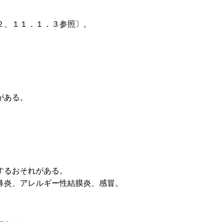
２、１１．１．３参照〕。
がある。
。
するおそれがある。
鼻炎、アレルギー性結膜炎、感冒。