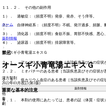
１１．２． その他の副作用
１）． 過敏症：（頻度不明）発疹、発赤、そう痒等。
ホーム
２）． 自律神経系：（頻度不明）不眠、発汗過多、頻脈、
３）． 消化器：（頻度不明）食欲不振、胃部不快感、悪心
薬剤情報
４）． 泌尿器：（頻度不明）排尿障害等。
禁忌
オースギ小青竜湯エキスＧ
２．１． アルドステロン症の患者［当該疾患及びその症状
オースギ小青竜湯エキスＧ
２．２． ミオパチーのある患者［当該疾患及びその症状が
漢方製剤
２．３． 低カリウム血症のある患者［当該疾患及びその症
2022年03月改訂(第1版)
薬剤情報
重要な基本的注意
他
毒
８．１． 本剤の使用にあたっては、患者の証（体質・症状
劇