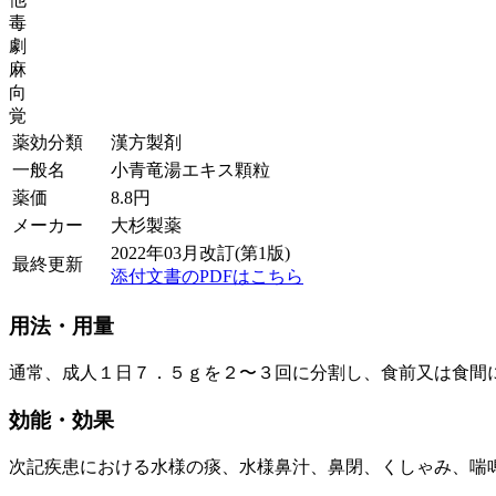
毒
劇
麻
向
覚
薬効分類
漢方製剤
一般名
小青竜湯エキス顆粒
薬価
8.8
円
メーカー
大杉製薬
2022年03月改訂(第1版)
最終更新
添付文書のPDFはこちら
用法・用量
通常、成人１日７．５ｇを２〜３回に分割し、食前又は食間
効能・効果
次記疾患における水様の痰、水様鼻汁、鼻閉、くしゃみ、喘