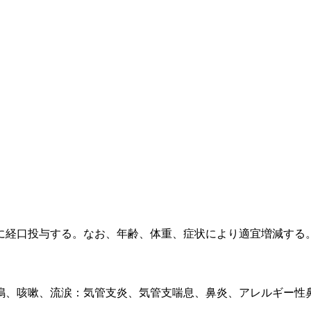
に経口投与する。なお、年齢、体重、症状により適宜増減する
鳴、咳嗽、流涙：気管支炎、気管支喘息、鼻炎、アレルギー性