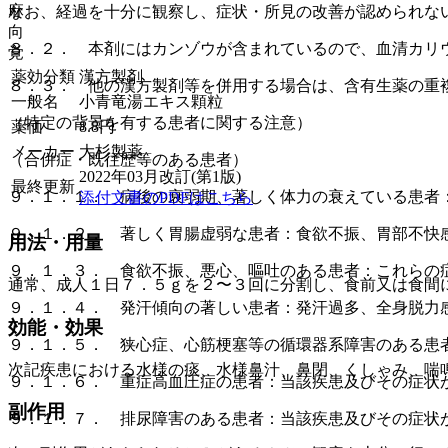
麻
なお、経過を十分に観察し、症状・所見の改善が認められな
向
８．２． 本剤にはカンゾウが含まれているので、血清カリ
覚
薬効分類
漢方製剤
８．３． 他の漢方製剤等を併用する場合は、含有生薬の重
一般名
小青竜湯エキス顆粒
（特定の背景を有する患者に関する注意）
薬価
8.8
円
メーカー
大杉製薬
（合併症・既往歴等のある患者）
2022年03月改訂(第1版)
最終更新
９．１．１． 病後の衰弱期、著しく体力の衰えている患者
添付文書のPDFはこちら
９．１．２． 著しく胃腸虚弱な患者：食欲不振、胃部不快
用法・用量
９．１．３． 食欲不振、悪心、嘔吐のある患者：これらの
通常、成人１日７．５ｇを２〜３回に分割し、食前又は食間
９．１．４． 発汗傾向の著しい患者：発汗過多、全身脱力
効能・効果
９．１．５． 狭心症、心筋梗塞等の循環器系障害のある患
次記疾患における水様の痰、水様鼻汁、鼻閉、くしゃみ、喘
９．１．６． 重症高血圧症の患者：当該疾患及びその症状
副作用
９．１．７． 排尿障害のある患者：当該疾患及びその症状