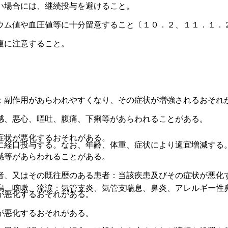
い場合には、継続投与を避けること。
ウム値や血圧値等に十分留意すること〔１０．２、１１．１．
複に注意すること。
：副作用があらわれやすくなり、その症状が増強されるおそれ
感、悪心、嘔吐、腹痛、下痢等があらわれることがある。
症状が悪化するおそれがある。
に経口投与する。なお、年齢、体重、症状により適宜増減する
感等があらわれることがある。
者、又はその既往歴のある患者：当該疾患及びその症状が悪化
鳴、咳嗽、流涙：気管支炎、気管支喘息、鼻炎、アレルギー性
が悪化するおそれがある。
が悪化するおそれがある。