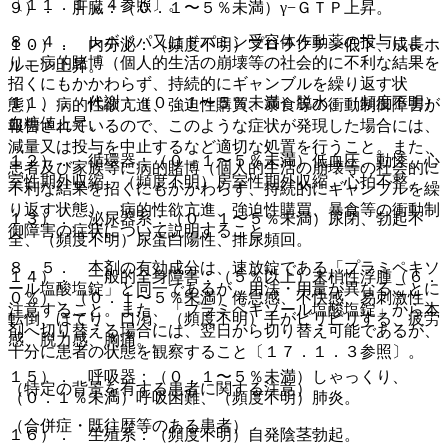
〔１１．１．４参照〕。
９）． 肝臓：（０．１〜５％未満）γ−ＧＴＰ上昇。
８．４． レボドパ又はドパミン受容体作動薬の投与によ
１０）． 内分泌：（頻度不明）プロラクチン低下、成長ホ
り、病的賭博（個人的生活の崩壊等の社会的に不利な結果を
ルモン上昇。
招くにもかかわらず、持続的にギャンブルを繰り返す状
１１）． 代謝：（０．１〜５％未満）脱水、（頻度不明）
態）、病的性欲亢進、強迫性購買、暴食等の衝動制御障害が
血糖値上昇。
報告されているので、このような症状が発現した場合には、
減量又は投与を中止するなど適切な処置を行うこと。また、
１２）． 循環器：（０．１〜５％未満）低血圧、動悸、心
患者及び家族等に病的賭博（個人的生活の崩壊等の社会的に
室性期外収縮、（頻度不明）房室性期外収縮、心拍不整。
不利な結果を招くにもかかわらず、持続的にギャンブルを繰
り返す状態）、病的性欲亢進、強迫性購買、暴食等の衝動制
１３）． 泌尿器系：（０．１〜５％未満）尿閉、勃起不
御障害の症状について説明すること。
全、（頻度不明）尿蛋白陽性、排尿頻回。
８．５． 本剤の有効成分は、速放錠である「プラミペキソ
１４）． 一般的全身障害：（５％以上）末梢性浮腫（６．
ール塩酸塩錠」と同一であるが、用法・用量が異なることに
０％）、（０．１〜５％未満）倦怠感、不快感、易刺激性、
注意すること。また、「プラミペキソール塩酸塩錠」から本
転倒、ほてり、口渇、（頻度不明）手がピリピリする、疲労
剤へ切り替える場合には、翌日から切り替え可能であるが、
感、脱力感、胸痛。
十分に患者の状態を観察すること〔１７．１．３参照〕。
１５）． 呼吸器：（０．１〜５％未満）しゃっくり、
（特定の背景を有する患者に関する注意）
（０．１％未満）呼吸困難、（頻度不明）肺炎。
（合併症・既往歴等のある患者）
１６）． 生殖系：（頻度不明）自発陰茎勃起。