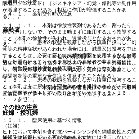
（適用上の注意）
酸塩、ゾニサミド）［ジスキネジア・幻覚・錯乱等の副作用
が増強することがある（相互に作用が増強することがあ
１４．１． 薬剤交付時の注意
る）］。
１４．１．１． 本剤は徐放性製剤であるため、割ったり、
高齢者
砕いたりしないで、そのまま噛まずに服用するよう指導する
こと（本剤の徐放性が失われ、過量投与となるおそれがあ
９．８．１． 患者の状態を観察しながら慎重に投与し、幻
る）。
覚等の精神症状があらわれた場合には、減量又は投与を中止
するとともに、必要に応じて抗精神病薬を使用するなどの適
１４．１．２． ＰＴＰ包装の薬剤はＰＴＰシートから取り
切な処置を行うこと（６５歳以上の高齢者で非高齢者に比
出して服用するよう指導すること（ＰＴＰシートの誤飲によ
し、幻覚等の精神症状の発現率が高くなることがある）。
り、硬い鋭角部が食道粘膜へ刺入し、更には穿孔をおこして
縦隔洞炎等の重篤な合併症を併発することがある）。
９．８．２． 患者の状態を観察しながら慎重に投与するこ
と（本剤は主に尿中に未変化体のまま排泄されるが、高齢者
１４．１．３． 本剤は湿度の影響を受けやすいため、服用
では腎機能が低下していることが多い）〔７．２、１６．
直前にＰＴＰシートから取り出すよう指導すること。
１．２参照〕。
その他の注意
妊婦・授乳婦
１５．１． 臨床使用に基づく情報
（妊婦）
ヒトにおいて本剤を含む抗パーキンソン剤と網膜変性との関
妊婦又は妊娠している可能性のある女性には投与しないこ
連性は認められなかったとの報告がある。