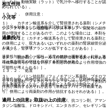
り、なお、動物実験（ラット）で乳汁中へ移行することが認
相互作用
められている）。
１０．２． 併用注意：
小児等
１）． カチオン輸送系を介して腎排泄される薬剤（シメチ
小児等を対象とした国内臨床試験は実施していない。
ジン、アマンタジン塩酸塩）［ジスキネジア・幻覚等の副作
用が増強することがあるので、このような場合には、本剤を
過量投与
減量すること（カチオン輸送系を介して腎排泄される薬剤と
の併用により、双方あるいはいずれかの薬剤の腎尿細管分泌
１３．１． 症状
が減少し、腎クリアランスが低下することがある）］。
過量投与時、悪心、嘔吐、過度の鎮静、運動過多、幻覚、激
２）． 鎮静剤、アルコール［作用が増強するおそれがある
越、低血圧等の症状を発現する可能性がある。
（機序は明らかではないが、本剤との併用により作用増強の
可能性が考えられる）］。
１３．２． 処置
３）． ドパミン拮抗剤（フェノチアジン系薬剤、ブチロフ
過量投与時、精神症状が見られた場合には、抗精神病薬の投
ェノン系薬剤、メトクロプラミド、ドンペリドン）［本剤の
与を考慮する（なお、血液透析による除去は期待できな
作用が減弱するおそれがある（本剤はドパミン作動薬であ
い）。
り、併用により両薬剤の作用が拮抗するおそれがある）］。
適用上の注意、取扱い上の注意
４）． 抗パーキンソン剤（レボドパ、抗コリン剤、アマン
タジン塩酸塩、ドロキシドパ、エンタカポン、セレギリン塩