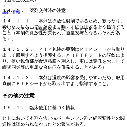
１４．１． 薬剤交付時の注意
薬剤情報
１４．１．１． 本剤は徐放性製剤であるため、割ったり、
砕いたりしないで、そのまま噛まずに服用するよう指導する
プラミペキソール塩酸塩ＬＡ錠１．５ｍｇＭＩ「トーワ」
こと（本剤の徐放性が失われ、過量投与となるおそれがあ
る）。
１４．１．２． ＰＴＰ包装の薬剤はＰＴＰシートから取り
出して服用するよう指導すること（ＰＴＰシートの誤飲によ
り、硬い鋭角部が食道粘膜へ刺入し、更には穿孔をおこして
縦隔洞炎等の重篤な合併症を併発することがある）。
１４．１．３． 本剤は湿度の影響を受けやすいため、服用
直前にＰＴＰシートから取り出すよう指導すること。
その他の注意
１５．１． 臨床使用に基づく情報
ヒトにおいて本剤を含む抗パーキンソン剤と網膜変性との関
連性は認められなかったとの報告がある。