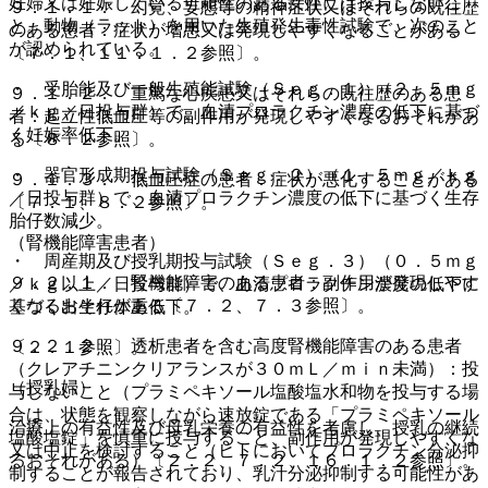
妊婦又は妊娠している可能性のある女性には投与しないこ
９．１．１． 幻覚、妄想等の精神症状又はそれらの既往歴
と。動物（ラット）を用いた生殖発生毒性試験で、次のこと
のある患者：症状が増悪又は発現しやすくなることがある
が認められている。
〔７．１、１１．１．２参照〕。
・ 受胎能及び一般生殖能試験（Ｓｅｇ．１）（２．５ｍｇ
９．１．２． 重篤な心疾患又はそれらの既往歴のある患
／ｋｇ／日投与群）で、血清プロラクチン濃度の低下に基づ
者：起立性低血圧等の副作用が発現しやすくなるおそれがあ
く妊娠率低下。
る〔８．２参照〕。
・ 器官形成期投与試験（Ｓｅｇ．２）（１．５ｍｇ／ｋｇ
９．１．３． 低血圧症の患者：症状が悪化することがある
／日投与群）で、血清プロラクチン濃度の低下に基づく生存
〔７．１、８．２参照〕。
胎仔数減少。
（腎機能障害患者）
・ 周産期及び授乳期投与試験（Ｓｅｇ．３）（０．５ｍｇ
９．２．１． 腎機能障害のある患者：副作用が発現しやす
／ｋｇ以上／日投与群）で、血清プロラクチン濃度の低下に
くなるおそれがある〔７．２、７．３参照〕。
基づく出生仔体重低下。
９．２．２． 透析患者を含む高度腎機能障害のある患者
〔２．１参照〕。
（クレアチニンクリアランスが３０ｍＬ／ｍｉｎ未満）：投
（授乳婦）
与しないこと（プラミペキソール塩酸塩水和物を投与する場
合は、状態を観察しながら速放錠である「プラミペキソール
治療上の有益性及び母乳栄養の有益性を考慮し、授乳の継続
塩酸塩錠」を慎重に投与すること、副作用が発現しやすくな
又は中止を検討すること（ヒトにおいてプロラクチン分泌抑
るおそれがある）〔２．２、７．２、１６．１．２参照〕。
制することが報告されており、乳汁分泌抑制する可能性があ