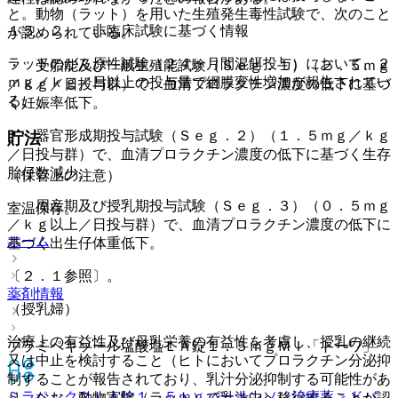
と。動物（ラット）を用いた生殖発生毒性試験で、次のこと
１５．２． 非臨床試験に基づく情報
が認められている。
ラットのがん原性試験（２４ヶ月間混餌投与）において、２
・ 受胎能及び一般生殖能試験（Ｓｅｇ．１）（２．５ｍｇ
ｍｇ／ｋｇ／日以上の投与量で網膜変性増加が報告されてい
／ｋｇ／日投与群）で、血清プロラクチン濃度の低下に基づ
る。
く妊娠率低下。
・ 器官形成期投与試験（Ｓｅｇ．２）（１．５ｍｇ／ｋｇ
貯法
／日投与群）で、血清プロラクチン濃度の低下に基づく生存
胎仔数減少。
（保管上の注意）
・ 周産期及び授乳期投与試験（Ｓｅｇ．３）（０．５ｍｇ
室温保存。
／ｋｇ以上／日投与群）で、血清プロラクチン濃度の低下に
ホーム
基づく出生仔体重低下。
〔２．１参照〕。
薬剤情報
（授乳婦）
治療上の有益性及び母乳栄養の有益性を考慮し、授乳の継続
プラミペキソール塩酸塩ＬＡ錠１．５ｍｇＭＩ「トーワ」
又は中止を検討すること（ヒトにおいてプロラクチン分泌抑
制することが報告されており、乳汁分泌抑制する可能性があ
ミラペックスＬＡ錠１．５ｍｇ
パーキンソン治療薬 > ドパ
り、なお、動物実験（ラット）で乳汁中へ移行することが認