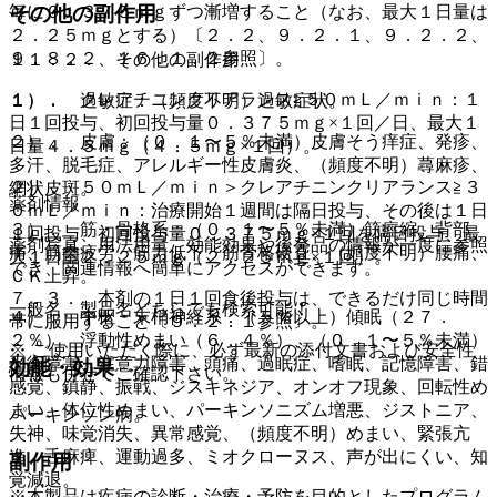
毎に０．３７５ｍｇずつ漸増すること（なお、最大１日量は
その他の副作用
２．２５ｍｇとする）〔２．２、９．２．１、９．２．２、
９．８．２、１６．１．２参照〕。
１１．２． その他の副作用
１）． クレアチニンクリアランス≧５０ｍＬ／ｍｉｎ：１
１）． 過敏症：（頻度不明）過敏症状。
日１回投与、初回投与量０．３７５ｍｇ×１回／日、最大１
２）． 皮膚：（０．１〜５％未満）皮膚そう痒症、発疹、
日量４．５ｍｇ（４．５ｍｇ×１回）。
多汗、脱毛症、アレルギー性皮膚炎、（頻度不明）蕁麻疹、
２）． ５０ｍＬ／ｍｉｎ＞クレアチニンクリアランス≧３
網状皮斑。
薬剤情報
０ｍＬ／ｍｉｎ：治療開始１週間は隔日投与、その後は１日
３）． 筋・骨格系：（０．１〜５％未満）筋痙縮、背部
１回投与、初回投与量０．３７５ｍｇ×１回を隔日投与、最
薬剤写真、用法用量、効能効果や後発品の情報が一度に参照
痛、筋肉疲労、筋力低下、筋骨格硬直、（頻度不明）腰痛、
大１日量２．２５ｍｇ（２．２５ｍｇ×１回）。
でき、関連情報へ簡単にアクセスができます。
ＣＫ上昇。
７．３． 本剤の１日１回食後投与は、できるだけ同じ時間
一般名、製品名どちらでも検索可能！
４）． 中枢・末梢神経系：（５％以上）傾眠（２７．
帯に服用すること〔９．２．１参照〕。
２％）、浮動性めまい（６．４％）、（０．１〜５％未満）
※ ご使用いただく際に、必ず最新の添付文書および安全性
平衡障害、注意力障害、頭痛、過眠症、嗜眠、記憶障害、錯
効能・効果
情報も併せてご確認下さい。
感覚、鎮静、振戦、ジスキネジア、オンオフ現象、回転性め
まい、体位性めまい、パーキンソニズム増悪、ジストニア、
パーキンソン病。
失神、味覚消失、異常感覚、（頻度不明）めまい、緊張亢
進、舌麻痺、運動過多、ミオクローヌス、声が出にくい、知
副作用
覚減退。
※本製品は疾病の診断・治療・予防を目的としたプログラム