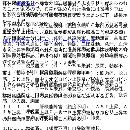
抗利尿ホルモン不適合分泌症候群（ＳＩＡＤＨ）があらわれ
運営会社
９）． 肝臓：（０．１〜５％未満）γ−ＧＴＰ上昇。
ることがあるので、異常が認められた場合には投与を中止
© 2021 HOKUTO Inc. All rights reserved.
し、水分摂取の制限等適切な処置を行うこと。
１０）． 内分泌：（頻度不明）プロラクチン低下、成長ホ
ルモン上昇。
※本製品は疾病の診断・治療・予防を目的としたプログラム
１１．１．４． 悪性症候群（頻度不明）：本剤の急激な減
ではありません。
量又は中止により、悪性症候群があらわれることがあるの
１１）． 代謝：（０．１〜５％未満）脱水、（頻度不明）
で、観察を十分に行い、発熱、意識障害、無動無言、高度筋
血糖値上昇。
利用規約
プライバシーポリシー
お問い合わせ
硬直、不随意運動、嚥下困難、頻脈、血圧変動、発汗、血清
１２）． 循環器：（０．１〜５％未満）低血圧、動悸、心
ＣＫ上昇等があらわれた場合には悪性症候群の症状である可
室性期外収縮、（頻度不明）房室性期外収縮、心拍不整。
能性があるため、再投与後、漸減し、体冷却、水分補給等の
適切な処置を行うこと〔８．３参照〕。
１３）． 泌尿器系：（０．１〜５％未満）尿閉、勃起不
全、（頻度不明）尿蛋白陽性、排尿頻回。
１１．１．５． 横紋筋融解症（頻度不明）：筋肉痛、脱力
感、ＣＫ上昇、血中ミオグロビン上昇及び尿中ミオグロビン
１４）． 一般的全身障害：（５％以上）末梢性浮腫（６．
上昇を特徴とする横紋筋融解症があらわれることがある。
０％）、（０．１〜５％未満）倦怠感、不快感、易刺激性、
転倒、ほてり、口渇、（頻度不明）手がピリピリする、疲労
横紋筋融解症による急性腎障害の発症に注意すること。
感、脱力感、胸痛。
１１．１．６． 肝機能障害（頻度不明）：ＡＳＴ上昇、Ａ
１５）． 呼吸器：（０．１〜５％未満）しゃっくり、
ＬＴ上昇、ＬＤＨ上昇、γ−ＧＴＰ上昇、総ビリルビン上昇等
（０．１％未満）呼吸困難、（頻度不明）肺炎。
の肝機能障害があらわれることがある。
１６）． 生殖系：（頻度不明）自発陰茎勃起。