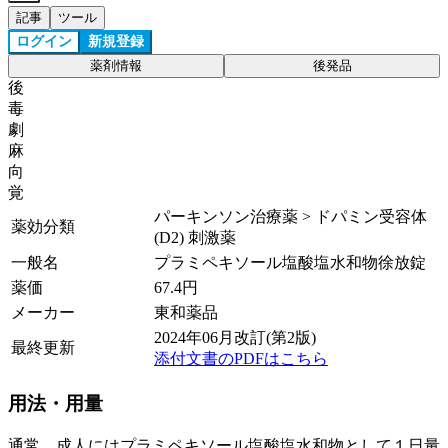
記事
ツール
ログイン
新規登録
薬剤情報
後発品
後
毒
劇
麻
向
覚
パーキンソン治療薬 > ドパミン受容体
薬効分類
(D2) 刺激薬
一般名
プラミペキソール塩酸塩水和物徐放錠
薬価
67.4
円
メーカー
東和薬品
2024年06月改訂(第2版)
最終更新
添付文書のPDFはこちら
用法・用量
通常、成人にはプラミペキソール塩酸塩水和物として１日量