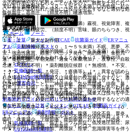
次の副作用があらわれることがあるので、観察を十分に行
ではありません。
５）． 自律神経系：（０．１〜５％未満）口内乾燥、起立
い、異常が認められた場合には投与を中止するなど適切な処
性低血圧、高血圧、（頻度不明）唾液増加。
置を行うこと。
６）． 感覚器：（０．１〜５％未満）霧視、視覚障害、複
重大な副作用
視、羞明、眼精疲労、（頻度不明）苦味、眼のちらつき、視
ホーム
ノート
力低下。
表・計算
レジメン
CTCAE
抗菌薬ガイド
ERマニュ
１１．１． 重大な副作用
アル
薬剤情報
ポスト
７）． 精神神経系：（０．１〜５％未満）不眠、悪夢、不
１１．１．１． 突発的睡眠（０．１〜５％未満）：前兆の
安、強迫性購買、錯覚、パニック発作、病的賭博、食欲亢
ない突発的睡眠があらわれることがある〔１．警告の項、
新規登録
進、食欲不振、早朝覚醒、過食（体重増加）、攻撃性、自殺
８．１参照〕。
ログイン
念慮、（頻度不明）＊薬剤離脱症候群（＊無感情、＊不安、
監修医師一覧
＊うつ、＊疲労感、＊発汗、＊疼痛等）［＊：異常が認めら
１１．１．２． 幻覚（２．７％）、妄想（０．７％）、せ
UpToDate特別割引
れた場合には、投与再開又は減量前の投与量に戻すなど、適
ん妄（０．４％）、錯乱（０．７％）、激越（０．２％）：
運営会社
切な処置を行うこと］、神経過敏、気分高揚感、徘徊、暴
幻覚（主に幻視）、妄想、せん妄、錯乱、激越があらわれる
食、健忘、異夢、病的性欲亢進、不穏、抑うつ気分、気分変
ことがあるので、このような場合には、減量又は投与を中止
© 2021 HOKUTO Inc. All rights reserved.
動、性欲減退、失見当識、ねぼけ様症状。
利用規約
プライバシーポリシー
お問い合わせ
するとともに、必要に応じて抗精神病薬を使用するなどの適
切な処置を行うこと〔７．１、９．１．１参照〕。
ホーム
表・計算
レジメン
CTCAE
抗菌薬ガイド
８）． 消化管：（５％以上）悪心（１３．７％）、（０．
ERマニュアル
薬剤情報
ポスト
１〜５％未満）便秘、腹部不快感、腹痛、消化不良、胃炎、
１１．１．３． 抗利尿ホルモン不適合分泌症候群（ＳＩＡ
嘔吐、体重減少、上腹部痛、腹部膨満、おくび、口内炎、
ＤＨ）（頻度不明）：低ナトリウム血症、低浸透圧血症、尿
監修医師一覧
（頻度不明）胃潰瘍、鼓腸放屁、イレウス。
中ナトリウム排泄量増加、高張尿、痙攣、意識障害等を伴う
UpToDate特別割引