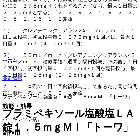
毎に０．３７５ｍｇずつ漸増すること（なお、最大１日量は
２．２５ｍｇとする）〔２．２、９．２．１、９．２．２、
９．８．２、１６．１．２参照〕。
１）． クレアチニンクリアランス≧５０ｍＬ／ｍｉｎ：１
日１回投与、初回投与量０．３７５ｍｇ×１回／日、最大１
日量４．５ｍｇ（４．５ｍｇ×１回）。
２）． ５０ｍＬ／ｍｉｎ＞クレアチニンクリアランス≧３
ホーム
０ｍＬ／ｍｉｎ：治療開始１週間は隔日投与、その後は１日
１回投与、初回投与量０．３７５ｍｇ×１回を隔日投与、最
大１日量２．２５ｍｇ（２．２５ｍｇ×１回）。
薬剤情報
７．３． 本剤の１日１回食後投与は、できるだけ同じ時間
帯に服用すること〔９．２．１参照〕。
プラミペキソール塩酸塩ＬＡ錠１．５ｍｇＭＩ「トーワ」
効能・効果
プラミペキソール塩酸塩ＬＡ
パーキンソン病。
錠１．５ｍｇＭＩ「トーワ」
副作用