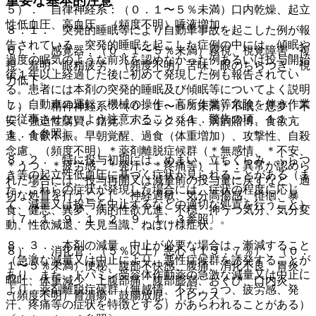
重要な基本的注意
５）． 自律神経系：（０．１〜５％未満）口内乾燥、起立
性低血圧、高血圧、（頻度不明）唾液増加。
８．１． 突発的睡眠等により自動車事故を起こした例が報
告されている。突発的睡眠を起こした症例の中には、傾眠や
６）． 感覚器：（０．１〜５％未満）霧視、視覚障害、複
過度の眠気のような前兆を認めなかった例あるいは投与開始
視、羞明、眼精疲労、（頻度不明）苦味、眼のちらつき、視
後１年以上経過した後に初めて発現した例も報告されてい
力低下。
る。患者には本剤の突発的睡眠及び傾眠等についてよく説明
し、自動車の運転、機械の操作、高所作業等危険を伴う作業
７）． 精神神経系：（０．１〜５％未満）不眠、悪夢、不
に従事させないよう注意すること〔１．警告の項、１１．
安、強迫性購買、錯覚、パニック発作、病的賭博、食欲亢
１．１参照〕。
進、食欲不振、早朝覚醒、過食（体重増加）、攻撃性、自殺
念慮、（頻度不明）＊薬剤離脱症候群（＊無感情、＊不安、
８．２． 特に投与初期には、めまい、立ちくらみ、ふらつ
＊うつ、＊疲労感、＊発汗、＊疼痛等）［＊：異常が認めら
き等の起立性低血圧に基づく症状が見られることがある（ま
れた場合には、投与再開又は減量前の投与量に戻すなど、適
た、これらの症状が発現した場合には、症状の程度に応じ
切な処置を行うこと］、神経過敏、気分高揚感、徘徊、暴
て、減量又は投与を中止するなどの適切な処置を行うこと）
食、健忘、異夢、病的性欲亢進、不穏、抑うつ気分、気分変
〔７．１、９．１．２、９．１．３参照〕。
動、性欲減退、失見当識、ねぼけ様症状。
８．３． 本剤の減量、中止が必要な場合は、漸減すること
８）． 消化管：（５％以上）悪心（１３．７％）、（０．
（急激な減量又は中止により、悪性症候群を誘発することが
１〜５％未満）便秘、腹部不快感、腹痛、消化不良、胃炎、
あり、また、ドパミン受容体作動薬の急激な減量又は中止に
嘔吐、体重減少、上腹部痛、腹部膨満、おくび、口内炎、
より、薬剤離脱症候群（無感情、不安、うつ、疲労感、発
（頻度不明）胃潰瘍、鼓腸放屁、イレウス。
汗、疼痛等の症状を特徴とする）があらわれることがある）