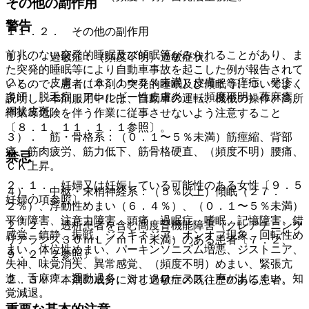
その他の副作用
警告
１１．２． その他の副作用
前兆のない突発的睡眠及び傾眠等がみられることがあり、ま
１）． 過敏症：（頻度不明）過敏症状。
た突発的睡眠等により自動車事故を起こした例が報告されて
２）． 皮膚：（０．１〜５％未満）皮膚そう痒症、発疹、
いるので、患者に本剤の突発的睡眠及び傾眠等についてよく
多汗、脱毛症、アレルギー性皮膚炎、（頻度不明）蕁麻疹、
説明し、本剤服用中には、自動車の運転、機械の操作、高所
網状皮斑。
作業等危険を伴う作業に従事させないよう注意すること
〔８．１、１１．１．１参照〕。
３）． 筋・骨格系：（０．１〜５％未満）筋痙縮、背部
痛、筋肉疲労、筋力低下、筋骨格硬直、（頻度不明）腰痛、
禁忌
ＣＫ上昇。
２．１． 妊婦又は妊娠している可能性のある女性〔９．５
４）． 中枢・末梢神経系：（５％以上）傾眠（２７．
妊婦の項参照〕。
２％）、浮動性めまい（６．４％）、（０．１〜５％未満）
平衡障害、注意力障害、頭痛、過眠症、嗜眠、記憶障害、錯
２．２． 透析患者を含む高度腎機能障害（クレアチニンク
感覚、鎮静、振戦、ジスキネジア、オンオフ現象、回転性め
リアランス３０ｍＬ／ｍｉｎ未満）のある患者〔７．２、
まい、体位性めまい、パーキンソニズム増悪、ジストニア、
９．２．２参照〕。
失神、味覚消失、異常感覚、（頻度不明）めまい、緊張亢
進、舌麻痺、運動過多、ミオクローヌス、声が出にくい、知
２．３． 本剤の成分に対し過敏症の既往歴のある患者。
覚減退。