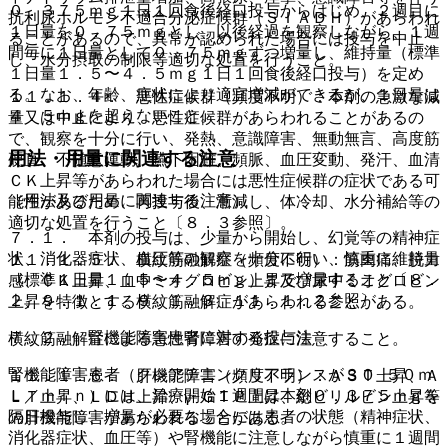
０．３７５ｍｇ１日１回食後経口投与からはじめ、２週目に
抗利尿ホルモン不適合分泌症候群（ＳＩＡＤＨ）があらわれ
１日量を０．７５ｍｇとし、以後経過を観察しながら、１週
ることがあるので、異常が認められた場合には投与を中止
間毎に１日量として０．７５ｍｇずつ増量し、維持量（標準
し、水分摂取の制限等適切な処置を行うこと。
１日量１．５〜４．５ｍｇ１日１回食後経口投与）を定め
る。なお、年齢、症状により適宜増減ができるが、１日量は
１１．１．４． 悪性症候群（頻度不明）：本剤の急激な減
４．５ｍｇを超えないこと。
量又は中止により、悪性症候群があらわれることがあるの
で、観察を十分に行い、発熱、意識障害、無動無言、高度筋
用法・用量に関連する注意
硬直、不随意運動、嚥下困難、頻脈、血圧変動、発汗、血清
ＣＫ上昇等があらわれた場合には悪性症候群の症状である可
（用法及び用量に関連する注意）
能性があるため、再投与後、漸減し、体冷却、水分補給等の
適切な処置を行うこと〔８．３参照〕。
７．１． 本剤の投与は、少量から開始し、幻覚等の精神症
状、消化器症状、血圧等の観察を十分に行い、慎重に維持量
１１．１．５． 横紋筋融解症（頻度不明）：筋肉痛、脱力
（標準１日量１．５〜４．５ｍｇ）まで増量すること〔８．
感、ＣＫ上昇、血中ミオグロビン上昇及び尿中ミオグロビン
２、９．１．１、９．１．３、１１．１．２参照〕。
上昇を特徴とする横紋筋融解症があらわれることがある。
７．２． 腎機能障害患者に対する投与法
横紋筋融解症による急性腎障害の発症に注意すること。
腎機能障害患者（クレアチニンクリアランスが３０−５０ｍ
１１．１．６． 肝機能障害（頻度不明）：ＡＳＴ上昇、Ａ
Ｌ／ｍｉｎ）には、治療開始１週間は本剤０．３７５ｍｇを
ＬＴ上昇、ＬＤＨ上昇、γ−ＧＴＰ上昇、総ビリルビン上昇等
隔日投与し、増量が必要な場合には患者の状態（精神症状、
の肝機能障害があらわれることがある。
消化器症状、血圧等）や腎機能に注意しながら慎重に１週間