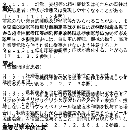
９．１．１． 幻覚、妄想等の精神症状又はそれらの既往歴
警告
のある患者：症状が増悪又は発現しやすくなることがある
〔７．１、１１．１．２参照〕。
前兆のない突発的睡眠及び傾眠等がみられることがあり、ま
た突発的睡眠等により自動車事故を起こした例が報告されて
９．１．２． 重篤な心疾患又はそれらの既往歴のある患
いるので、患者に本剤の突発的睡眠及び傾眠等についてよく
者：起立性低血圧等の副作用が発現しやすくなるおそれがあ
説明し、本剤服用中には、自動車の運転、機械の操作、高所
る〔８．２参照〕。
作業等危険を伴う作業に従事させないよう注意すること
９．１．３． 低血圧症の患者：症状が悪化することがある
〔８．１、１１．１．１参照〕。
〔７．１、８．２参照〕。
禁忌
（腎機能障害患者）
２．１． 妊婦又は妊娠している可能性のある女性〔９．５
９．２．１． 腎機能障害のある患者：副作用が発現しやす
妊婦の項参照〕。
くなるおそれがある〔７．２、７．３参照〕。
２．２． 透析患者を含む高度腎機能障害（クレアチニンク
９．２．２． 透析患者を含む高度腎機能障害のある患者
リアランス３０ｍＬ／ｍｉｎ未満）のある患者〔７．２、
（クレアチニンクリアランスが３０ｍＬ／ｍｉｎ未満）：投
９．２．２参照〕。
与しないこと（プラミペキソール塩酸塩水和物を投与する場
合は、状態を観察しながら速放錠である「プラミペキソール
２．３． 本剤の成分に対し過敏症の既往歴のある患者。
塩酸塩錠」を慎重に投与すること、副作用が発現しやすくな
るおそれがある）〔２．２、７．２、１６．１．２参照〕。
重要な基本的注意