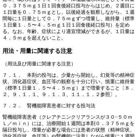
０．３７５ｍｇ１日１回食後経口投与からはじめ、２週目に
１日量を０．７５ｍｇとし、以後経過を観察しながら、１週
間毎に１日量として０．７５ｍｇずつ増量し、維持量（標準
１日量１．５〜４．５ｍｇ１日１回食後経口投与）を定め
る。なお、年齢、症状により適宜増減ができるが、１日量は
４．５ｍｇを超えないこと。
用法・用量に関連する注意
（用法及び用量に関連する注意）
７．１． 本剤の投与は、少量から開始し、幻覚等の精神症
状、消化器症状、血圧等の観察を十分に行い、慎重に維持量
（標準１日量１．５〜４．５ｍｇ）まで増量すること〔８．
２、９．１．１、９．１．３、１１．１．２参照〕。
７．２． 腎機能障害患者に対する投与法
腎機能障害患者（クレアチニンクリアランスが３０−５０ｍ
Ｌ／ｍｉｎ）には、治療開始１週間は本剤０．３７５ｍｇを
隔日投与し、増量が必要な場合には患者の状態（精神症状、
消化器症状、血圧等）や腎機能に注意しながら慎重に１週間