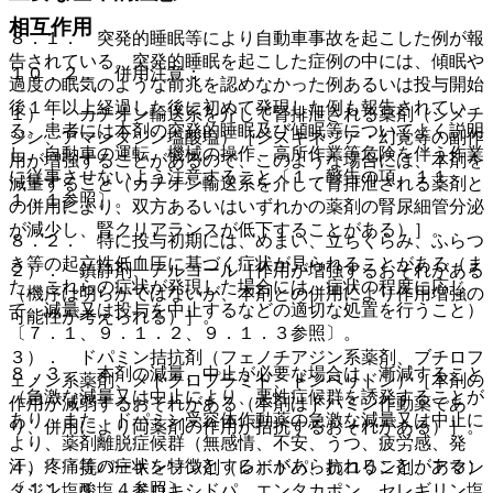
相互作用
８．１． 突発的睡眠等により自動車事故を起こした例が報
告されている。突発的睡眠を起こした症例の中には、傾眠や
１０．２． 併用注意：
過度の眠気のような前兆を認めなかった例あるいは投与開始
後１年以上経過した後に初めて発現した例も報告されてい
１）． カチオン輸送系を介して腎排泄される薬剤（シメチ
る。患者には本剤の突発的睡眠及び傾眠等についてよく説明
ジン、アマンタジン塩酸塩）［ジスキネジア・幻覚等の副作
し、自動車の運転、機械の操作、高所作業等危険を伴う作業
用が増強することがあるので、このような場合には、本剤を
に従事させないよう注意すること〔１．警告の項、１１．
減量すること（カチオン輸送系を介して腎排泄される薬剤と
１．１参照〕。
の併用により、双方あるいはいずれかの薬剤の腎尿細管分泌
が減少し、腎クリアランスが低下することがある）］。
８．２． 特に投与初期には、めまい、立ちくらみ、ふらつ
き等の起立性低血圧に基づく症状が見られることがある（ま
２）． 鎮静剤、アルコール［作用が増強するおそれがある
た、これらの症状が発現した場合には、症状の程度に応じ
（機序は明らかではないが、本剤との併用により作用増強の
て、減量又は投与を中止するなどの適切な処置を行うこと）
可能性が考えられる）］。
〔７．１、９．１．２、９．１．３参照〕。
３）． ドパミン拮抗剤（フェノチアジン系薬剤、ブチロフ
８．３． 本剤の減量、中止が必要な場合は、漸減すること
ェノン系薬剤、メトクロプラミド、ドンペリドン）［本剤の
（急激な減量又は中止により、悪性症候群を誘発することが
作用が減弱するおそれがある（本剤はドパミン作動薬であ
あり、また、ドパミン受容体作動薬の急激な減量又は中止に
り、併用により両薬剤の作用が拮抗するおそれがある）］。
より、薬剤離脱症候群（無感情、不安、うつ、疲労感、発
汗、疼痛等の症状を特徴とする）があらわれることがある）
４）． 抗パーキンソン剤（レボドパ、抗コリン剤、アマン
〔１１．１．４参照〕。
タジン塩酸塩、ドロキシドパ、エンタカポン、セレギリン塩