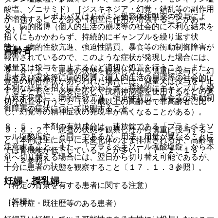
酸塩、ゾニサミド）［ジスキネジア・幻覚・錯乱等の副作用
８．４． レボドパ又はドパミン受容体作動薬の投与によ
が増強することがある（相互に作用が増強することがあ
り、病的賭博（個人的生活の崩壊等の社会的に不利な結果を
る）］。
招くにもかかわらず、持続的にギャンブルを繰り返す状
態）、病的性欲亢進、強迫性購買、暴食等の衝動制御障害が
高齢者
報告されているので、このような症状が発現した場合には、
減量又は投与を中止するなど適切な処置を行うこと。また、
９．８．１． 患者の状態を観察しながら慎重に投与し、幻
患者及び家族等に病的賭博（個人的生活の崩壊等の社会的に
覚等の精神症状があらわれた場合には、減量又は投与を中止
不利な結果を招くにもかかわらず、持続的にギャンブルを繰
するとともに、必要に応じて抗精神病薬を使用するなどの適
り返す状態）、病的性欲亢進、強迫性購買、暴食等の衝動制
切な処置を行うこと（６５歳以上の高齢者で非高齢者に比
御障害の症状について説明すること。
し、幻覚等の精神症状の発現率が高くなることがある）。
８．５． 本剤の有効成分は、速放錠である「プラミペキソ
９．８．２． 患者の状態を観察しながら慎重に投与するこ
ール塩酸塩錠」と同一であるが、用法・用量が異なることに
と（本剤は主に尿中に未変化体のまま排泄されるが、高齢者
注意すること。また、「プラミペキソール塩酸塩錠」から本
では腎機能が低下していることが多い）〔７．２、１６．
剤へ切り替える場合には、翌日から切り替え可能であるが、
１．２参照〕。
十分に患者の状態を観察すること〔１７．１．３参照〕。
妊婦・授乳婦
（特定の背景を有する患者に関する注意）
（妊婦）
（合併症・既往歴等のある患者）