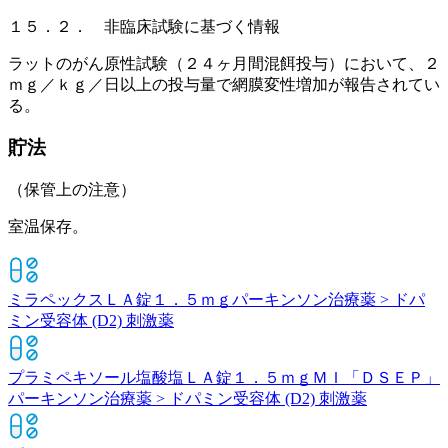
１５．２． 非臨床試験に基づく情報
ラットのがん原性試験（２４ヶ月間混餌投与）において、２
ｍｇ／ｋｇ／日以上の投与量で網膜変性増加が報告されてい
る。
貯法
（保管上の注意）
室温保存。
ミラペックスＬＡ錠１．５ｍｇ
パーキンソン治療薬 > ドパ
ミン受容体 (D2) 刺激薬
プラミペキソール塩酸塩ＬＡ錠１．５ｍｇＭＩ「ＤＳＥＰ」
パーキンソン治療薬 > ドパミン受容体 (D2) 刺激薬