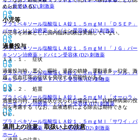
ミン受容体 (D2) 刺激薬
められている）。
小児等
プラミペキソール塩酸塩ＬＡ錠１．５ｍｇＭＩ「ＤＳＥＰ」
パーキンソン治療薬 > ドパミン受容体 (D2) 刺激薬
小児等を対象とした国内臨床試験は実施していない。
過量投与
プラミペキソール塩酸塩ＬＡ錠１．５ｍｇＭＩ「ＪＧ」
パー
キンソン治療薬 > ドパミン受容体 (D2) 刺激薬
１３．１． 症状
過量投与時、悪心、嘔吐、過度の鎮静、運動過多、幻覚、激
プラミペキソール塩酸塩ＬＡ錠１．５ｍｇＭＩ「アメル」
パ
越、低血圧等の症状を発現する可能性がある。
ーキンソン治療薬 > ドパミン受容体 (D2) 刺激薬
１３．２． 処置
プラミペキソール塩酸塩ＬＡ錠１．５ｍｇＭＩ「オーハラ」
過量投与時、精神症状が見られた場合には、抗精神病薬の投
パーキンソン治療薬 > ドパミン受容体 (D2) 刺激薬
与を考慮する（なお、血液透析による除去は期待できな
い）。
プラミペキソール塩酸塩ＬＡ錠１．５ｍｇＭＩ「サワイ」
パ
適用上の注意、取扱い上の注意
ーキンソン治療薬 > ドパミン受容体 (D2) 刺激薬
ホーム
（適用上の注意）