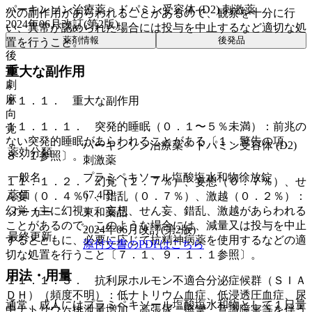
パーキンソン治療薬 > ドパミン受容体 (D2) 刺激薬
次の副作用があらわれることがあるので、観察を十分に行
2024年06月改訂(第2版)
い、異常が認められた場合には投与を中止するなど適切な処
薬剤情報
後発品
置を行うこと。
後
毒
重大な副作用
劇
麻
１１．１． 重大な副作用
向
１１．１．１． 突発的睡眠（０．１〜５％未満）：前兆の
覚
ない突発的睡眠があらわれることがある〔１．警告の項、
パーキンソン治療薬 > ドパミン受容体 (D2)
薬効分類
８．１参照〕。
刺激薬
一般名
プラミペキソール塩酸塩水和物徐放錠
１１．１．２． 幻覚（２．７％）、妄想（０．７％）、せ
薬価
67.4
円
ん妄（０．４％）、錯乱（０．７％）、激越（０．２％）：
幻覚（主に幻視）、妄想、せん妄、錯乱、激越があらわれる
メーカー
東和薬品
ことがあるので、このような場合には、減量又は投与を中止
2024年06月改訂(第2版)
最終更新
するとともに、必要に応じて抗精神病薬を使用するなどの適
添付文書のPDFはこちら
切な処置を行うこと〔７．１、９．１．１参照〕。
用法・用量
１１．１．３． 抗利尿ホルモン不適合分泌症候群（ＳＩＡ
ＤＨ）（頻度不明）：低ナトリウム血症、低浸透圧血症、尿
通常、成人にはプラミペキソール塩酸塩水和物として１日量
中ナトリウム排泄量増加、高張尿、痙攣、意識障害等を伴う