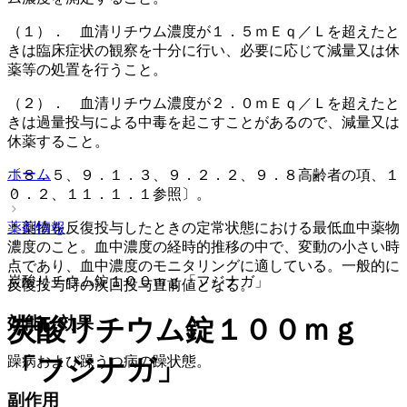
（１）． 血清リチウム濃度が１．５ｍＥｑ／Ｌを超えたと
きは臨床症状の観察を十分に行い、必要に応じて減量又は休
薬等の処置を行うこと。
（２）． 血清リチウム濃度が２．０ｍＥｑ／Ｌを超えたと
きは過量投与による中毒を起こすことがあるので、減量又は
休薬すること。
ホーム
〔８．５、９．１．３、９．２．２、９．８高齢者の項、１
０．２、１１．１．１参照〕。
＊薬物を反復投与したときの定常状態における最低血中薬物
薬剤情報
濃度のこと。血中濃度の経時的推移の中で、変動の小さい時
点であり、血中濃度のモニタリングに適している。一般的に
炭酸リチウム錠１００ｍｇ「フジナガ」
反復投与時の次回投与直前値となる。
炭酸リチウム錠１００ｍｇ
効能・効果
躁病および躁うつ病の躁状態。
「フジナガ」
副作用