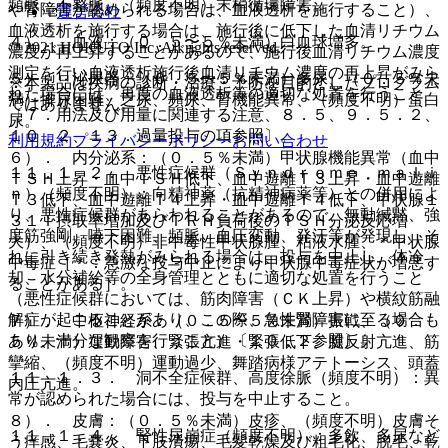
頻脈、不整脈、（頻度不明）末梢循環障害。
や腎障害が認められる場合は、血液透析を施行すること）、
運営会社
血液透析を施行する場合は、施行後に低下した血清リチウム
４）． 血液：（０．５〜５％未満）白血球増多。
© 2021 HOKUTO Inc. All rights reserved.
濃度が再上昇することがあるので、施行後血清リチウム濃度
測定を行い血液透析施行後血清リチウム濃度の再上昇がみら
５）． 泌尿器：（０．５〜５％未満）多尿、（０．５％未
※本製品は疾病の診断・治療・予防を目的としたプログラム
れた場合には、再度の血液透析等の適切な処置を行うこと
満）排尿困難、乏尿、頻尿、腎機能異常、（頻度不明）蛋白
ではありません。
〔７．用法及び用量に関連する注意、８．５、９．５．２、
尿。
１０．２、１３．過量投与の項参照〕。
利用規約
プライバシーポリシー
お問い合わせ
６）． 内分泌系：（０．５％未満）甲状腺機能異常（血中
１１．１．２． 悪性症候群（Ｓｙｎｄｒｏｍｅ ｍａｌｉ
ＴＳＨ上昇・血中ＴＳＨ低下、血中遊離Ｔ３上昇・血中遊離
ｎ）（頻度不明）：向精神薬（抗精神病薬等）との併用によ
Ｔ３低下、血中遊離Ｔ４上昇・血中遊離Ｔ４低下、甲状腺１
り、悪性症候群があらわれることがあるので、無動緘黙、強
３１Ｉ摂取率増加及びＴＲＨ負荷後のＴＳＨ分泌反応増
度筋強剛、嚥下困難、頻脈、血圧変動、発汗等が発現し、そ
大）、（頻度不明）非中毒性甲状腺腫、粘液水腫、＊甲状腺
れに引き続き発熱がみられる場合は、投与を中止し、体冷
中毒症［＊：急激な投与中止により甲状腺中毒症状が増悪す
却、水分補給等の全身管理とともに適切な処置を行うこと
ることがある］。
（悪性症候群においては、筋肉障害（ＣＫ上昇）や横紋筋融
解症が起こることがあり、この際、急性腎障害に至る場合も
７）． 中枢神経系：（０．５〜５％未満）振戦、（０．
あり、十分な観察を行うこと）〔１０．２参照〕。
５％未満）運動障害、緊張亢進・緊張低下、腱反射亢進、筋
攣縮、（頻度不明）運動過少、舞踏病様アテトーシス、頭蓋
１１．１．３． 洞不全症候群、高度徐脈（頻度不明）：異
内圧亢進。
常が認められた場合には、投与を中止すること。
８）． 皮膚：（０．５％未満）皮疹、（頻度不明）皮膚そ
１１．１．４． 腎性尿崩症（頻度不明）：多飲、多尿など
う痒感、毛嚢炎、下肢潰瘍、毛髪乾燥及び粗毛化、脱毛、乾