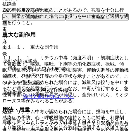
抗躁薬
次の副作用があらわれることがあるので、観察を十分に行
2026年06月改訂(第4版)
い、異常が認められた場合には投与を中止するなど適切な処
薬剤情報
後発品
置を行うこと。
他
毒
重大な副作用
劇
麻
１１．１． 重大な副作用
向
覚
１１．１．１． リチウム中毒（頻度不明）：初期症状とし
薬効分類
抗躁薬
て食欲低下、嘔気、嘔吐、下痢等の消化器症状、振戦、傾
一般名
炭酸リチウム100mg錠
眠、錯乱等の中枢神経症状、運動障害、運動失調等の運動機
薬価
10.8
円
能症状、発熱、発汗等の全身症状を示すことがあるので、こ
のような症状が認められた場合には、減量又は投与を中止す
メーカー
藤永製薬
るなど適切な処置を行うこと。なお、中毒が進行すると、急
2026年06月改訂(第4版)
最終更新
性腎障害により電解質異常が発現し、全身けいれん、ミオク
添付文書のPDFはこちら
ローヌス等がみられることがある。
用法・用量
処置：リチウム中毒が認められた場合には、投与を中止し、
感染症の予防、心・呼吸機能の維持とともに補液、利尿剤
炭酸リチウムとして、成人では通常１日４００〜６００ｍｇ
（マンニトール、アミノフィリン等）等により本剤の排泄促
より開始し、１日２〜３回に分割経口投与する。以後３日な
進、電解質平衡の回復を図ること（利尿剤に反応しない場合