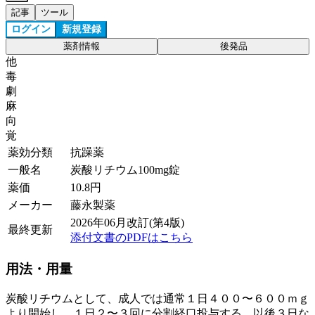
記事
ツール
ログイン
新規登録
薬剤情報
後発品
他
毒
劇
麻
向
覚
薬効分類
抗躁薬
一般名
炭酸リチウム100mg錠
薬価
10.8
円
メーカー
藤永製薬
2026年06月改訂(第4版)
最終更新
添付文書のPDFはこちら
用法・用量
炭酸リチウムとして、成人では通常１日４００〜６００ｍｇ
より開始し、１日２〜３回に分割経口投与する。以後３日な