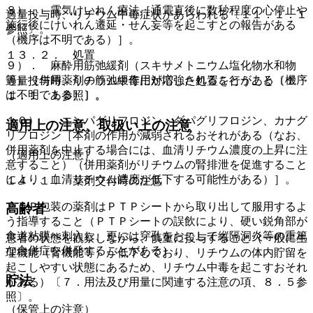
８）． 電気けいれん療法［通電直後に数秒程度の心停止や
過量投与時、リチウム中毒症状があらわれる〔１１．１．１
施行後にけいれん遷延・せん妄等を起こすとの報告がある
参照〕。
（機序は不明である）］。
１３．２． 処置
９）． 麻酔用筋弛緩剤（スキサメトニウム塩化物水和物
等）［併用薬剤の筋弛緩作用が増強されることがある（機序
過量投与時、リチウム中毒に対応した処置を行うこと〔１
は不明である）］。
１．１．１参照〕。
１０）． エンパグリフロジン、ダパグリフロジン、カナグ
適用上の注意、取扱い上の注意
リフロジン［本剤の作用が減弱されるおそれがある（なお、
併用薬剤を中止する場合には、血清リチウム濃度の上昇に注
（適用上の注意）
意すること）（併用薬剤がリチウムの腎排泄を促進すること
により、血清リチウム濃度が低下する可能性がある）］。
１４．１． 薬剤交付時の注意
ＰＴＰ包装の薬剤はＰＴＰシートから取り出して服用するよ
高齢者
う指導すること（ＰＴＰシートの誤飲により、硬い鋭角部が
食道粘膜へ刺入し、更には穿孔をおこして縦隔洞炎等の重篤
患者の状態を観察しながら、慎重に投与すること（一般に生
な合併症を併発することがある）。
理機能（腎機能等）が低下しており、リチウムの体内貯留を
起こしやすい状態にあるため、リチウム中毒を起こすおそれ
貯法
がある）〔７．用法及び用量に関連する注意の項、８．５参
照〕。
（保管上の注意）