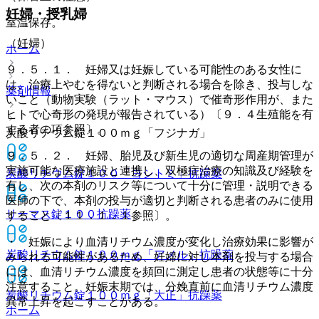
妊婦・授乳婦
室温保存。
（妊婦）
ホーム
９．５．１． 妊婦又は妊娠している可能性のある女性に
は、治療上やむを得ないと判断される場合を除き、投与しな
薬剤情報
いこと（動物実験（ラット・マウス）で催奇形作用が、また
ヒトで心奇形の発現が報告されている）〔９．４生殖能を有
する者の項参照〕。
炭酸リチウム錠１００ｍｇ「フジナガ」
９．５．２． 妊婦、胎児及び新生児の適切な周産期管理が
実施可能な医療施設と連携し、双極症治療の知識及び経験を
炭酸リチウム錠１００「ヨシトミ」
抗躁薬
有し、次の本剤のリスク等について十分に管理・説明できる
医師の下で、本剤の投与が適切と判断される患者のみに使用
リーマス錠１００
抗躁薬
すること〔１１．１．１参照〕。
・ 妊娠により血清リチウム濃度が変化し治療効果に影響が
炭酸リチウム錠１００ｍｇ「アメル」
抗躁薬
みられる可能性があるため、妊婦に対し本剤を投与する場合
には、血清リチウム濃度を頻回に測定し患者の状態等に十分
注意すること。妊娠末期では、分娩直前に血清リチウム濃度
炭酸リチウム錠１００ｍｇ「大正」
抗躁薬
異常上昇を起こすことがある。
ホーム