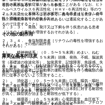
発性の重篤な過敏症状があらわれることがある（なお、ヒト
るおそれがある］〔９．２．１参照〕。
ヘルペスウイルス６再活性化（ＨＨＶ−６再活性化）等のウ
２．３．２． 衰弱又は脱水状態にある患者［リチウムの毒
イルス再活性化を伴うことが多く、投与中止後も発疹、発
性を増強するおそれがある］。
熱、肝機能障害等の症状が再燃あるいは遷延化することがあ
るので注意すること）。
２．３．３． 発熱、発汗又は下痢を伴う疾患のある患者
［リチウムの毒性を増強するおそれがある］。
その他の副作用
２．３．４． 食塩制限患者［リチウムの毒性を増強するお
１１．２． その他の副作用
それがある］。
１）． 精神神経系：（０．５〜５％未満）めまい、ねむ
重要な基本的注意
け、言語障害、（０．５％未満）頭痛、発熱、不眠、脳波異
常（基礎波の徐波化等）、知覚異常、記憶障害、焦躁感、失
８．１． めまい、ねむけ等があらわれることがあるので、
禁、悪寒、耳鳴、（頻度不明）一過性暗点、ブラックアウト
本剤投与中の患者には自動車の運転等危険を伴う機械類の操
発作、情動不安、せん妄。
作に従事させないよう注意すること。
２）． 消化器：（０．５〜５％未満）口渇、嘔気・嘔吐、
８．２． 改善がみられたならば、症状を観察しながら維持
下痢、食欲不振、胃部不快感、（０．５％未満）腹痛、便
量に漸減すること（躁症状の発現時には本剤に対する耐容性
秘、唾液分泌過多、胃腸障害。
が高く、躁症状が治まると耐容性が低下する）。
３）． 循環器：（０．５％未満）心電図異常、血圧低下、
８．３． 他の向精神薬（フェノチアジン系薬剤、ブチロフ
頻脈、不整脈、（頻度不明）末梢循環障害。