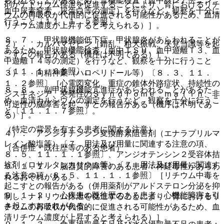
らわれることがあるため、腎機能検査（血中クレアチニン、
剤がナトリウム排泄を促進することにより、腎におけるリチ
血中尿素窒素、尿蛋白等の測定）を行うなど、観察を十分に
ウムの再吸収が代償的に促進される可能性があるため、血清
行うこと〔１１．１．５参照〕。
リチウム濃度が上昇すると考えられる）］。
８．７． 甲状腺機能低下症、甲状腺炎があらわれることが
２）． カルバマゼピン［錯乱、粗大振戦、失見当識等を起
あるため、甲状腺機能検査（血中ＴＳＨ、血中遊離Ｔ３、血
こすとの報告がある（機序は不明である）］。
中遊離Ｔ４等の測定）を行うなど、観察を十分に行うこと
〔１１．１．６参照〕。
３）． 向精神薬（ハロペリドール等）〔８．３、１１．
１．２参照〕［心電図変化、重症の錐体外路症状、持続性の
８．８． 副甲状腺機能亢進症があらわれることがあるた
ジスキネジア、突発性のＳｙｎｄｒｏｍｅ ｍａｌｉｎ、非
め、血清カルシウムの測定を行うなど、観察を十分に行うこ
可逆性の脳障害を起こすとの報告がある（機序は不明であ
と〔１１．１．７参照〕。
る）］。
（特定の背景を有する患者に関する注意）
４）． アンジオテンシン変換酵素阻害剤（エナラプリルマ
レイン酸塩等）〔７．用法及び用量に関連する注意の項、
（合併症・既往歴等のある患者）
８．５、１１．１．１参照〕、アンジオテンシン２受容体拮
抗剤（ロサルタンカリウム等）〔７．用法及び用量に関連す
９．１．１． 脳器質的障害のある患者：神経毒性があらわ
る注意の項、８．５、１１．１．１参照〕［リチウム中毒を
れるおそれがある。
起こすとの報告がある（併用薬剤がアルドステロン分泌を抑
９．１．２． 心疾患の既往歴のある患者：心機能障害を引
制し、ナトリウム排泄を促進することにより、腎におけるリ
き起こすおそれがある。
チウムの再吸収が代償的に促進される可能性があるため、血
清リチウム濃度が上昇すると考えられる）］。