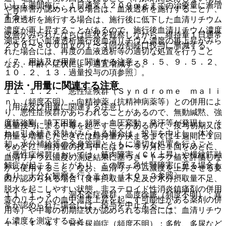
いし１週間毎に、１日通常１２００ｍｇまでの治療量に漸増
や腎障害が認められる場合は、血液透析を施行すること）、
する。
血液透析を施行する場合は、施行後に低下した血清リチウム
濃度が再上昇することがあるので、施行後血清リチウム濃度
改善がみられたならば症状を観察しながら、維持量１日通常
測定を行い血液透析施行後血清リチウム濃度の再上昇がみら
２００〜８００ｍｇの１〜３回分割経口投与に漸減する。
れた場合には、再度の血液透析等の適切な処置を行うこと
〔７．用法及び用量に関連する注意、８．５、９．５．２、
なお、年齢、症状により適宜増減する。
１０．２、１３．過量投与の項参照〕。
用法・用量に関連する注意
１１．１．２． 悪性症候群（Ｓｙｎｄｒｏｍｅ ｍａｌｉ
ｎ）（頻度不明）：向精神薬（抗精神病薬等）との併用によ
（用法及び用量に関連する注意）
り、悪性症候群があらわれることがあるので、無動緘黙、強
度筋強剛、嚥下困難、頻脈、血圧変動、発汗等が発現し、そ
過量投与による中毒を起こすことがあるので、投与初期又は
れに引き続き発熱がみられる場合は、投与を中止し、体冷
用量を増量したときには維持量が決まるまでは１週間に１回
却、水分補給等の全身管理とともに適切な処置を行うこと
をめどに、維持量の投与中には２〜３ヵ月に１回をめどに、
（悪性症候群においては、筋肉障害（ＣＫ上昇）や横紋筋融
血清リチウム濃度の測定結果に基づき＊トラフ値を評価しな
解症が起こることがあり、この際、急性腎障害に至る場合も
がら使用すること。なお、血清リチウム濃度を上昇させる要
あり、十分な観察を行うこと）〔１０．２参照〕。
因が認められる場合（食事摂取量不足及び水分摂取量不足、
脱水を起こしやすい状態、非ステロイド性消炎鎮痛剤の併用
１１．１．３． 洞不全症候群、高度徐脈（頻度不明）：異
等のリチウムの血中濃度上昇を起こす可能性がある薬剤の併
常が認められた場合には、投与を中止すること。
用等）や中毒の初期症状が認められる場合には、血清リチウ
ム濃度を測定すること。
１１．１．４． 腎性尿崩症（頻度不明）：多飲、多尿など