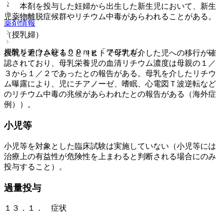
・ 本剤を投与した妊婦から出生した新生児において、新生
児薬物離脱症候群やリチウム中毒があらわれることがある。
薬剤情報
（授乳婦）
炭酸リチウム錠１００ｍｇ「フジナガ」
授乳を避けさせること（ヒトで母乳を介した児への移行が確
認されており、母乳栄養児の血清リチウム濃度は母親の１／
３から１／２であったとの報告がある。母乳を介したリチウ
ム曝露により、児にチアノーゼ、嗜眠、心電図Ｔ波逆転など
のリチウム中毒の兆候があらわれたとの報告がある（海外症
例））。
小児等
小児等を対象とした臨床試験は実施していない（小児等には
治療上の有益性が危険性を上まわると判断される場合にのみ
投与すること）。
過量投与
１３．１． 症状