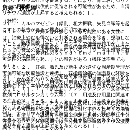
剤がナトリウム排泄を促進することにより、腎におけるリチ
ウムの再吸収が代償的に促進される可能性があるため、血清
妊婦・授乳婦
リチウム濃度が上昇すると考えられる）］。
（妊婦）
２）． カルバマゼピン［錯乱、粗大振戦、失見当識等を起
こすとの報告がある（機序は不明である）］。
９．５．１． 妊婦又は妊娠している可能性のある女性に
は、治療上やむを得ないと判断される場合を除き、投与しな
３）． 向精神薬（ハロペリドール等）〔８．３、１１．
いこと（動物実験（ラット・マウス）で催奇形作用が、また
１．２参照〕［心電図変化、重症の錐体外路症状、持続性の
ヒトで心奇形の発現が報告されている）〔９．４生殖能を有
ジスキネジア、突発性のＳｙｎｄｒｏｍｅ ｍａｌｉｎ、非
する者の項参照〕。
可逆性の脳障害を起こすとの報告がある（機序は不明であ
る）］。
９．５．２． 妊婦、胎児及び新生児の適切な周産期管理が
実施可能な医療施設と連携し、双極症治療の知識及び経験を
４）． アンジオテンシン変換酵素阻害剤（エナラプリルマ
有し、次の本剤のリスク等について十分に管理・説明できる
レイン酸塩等）〔７．用法及び用量に関連する注意の項、
医師の下で、本剤の投与が適切と判断される患者のみに使用
８．５、１１．１．１参照〕、アンジオテンシン２受容体拮
すること〔１１．１．１参照〕。
抗剤（ロサルタンカリウム等）〔７．用法及び用量に関連す
る注意の項、８．５、１１．１．１参照〕［リチウム中毒を
・ 妊娠により血清リチウム濃度が変化し治療効果に影響が
起こすとの報告がある（併用薬剤がアルドステロン分泌を抑
みられる可能性があるため、妊婦に対し本剤を投与する場合
制し、ナトリウム排泄を促進することにより、腎におけるリ
には、血清リチウム濃度を頻回に測定し患者の状態等に十分
チウムの再吸収が代償的に促進される可能性があるため、血
注意すること。妊娠末期では、分娩直前に血清リチウム濃度
清リチウム濃度が上昇すると考えられる）］。
異常上昇を起こすことがある。