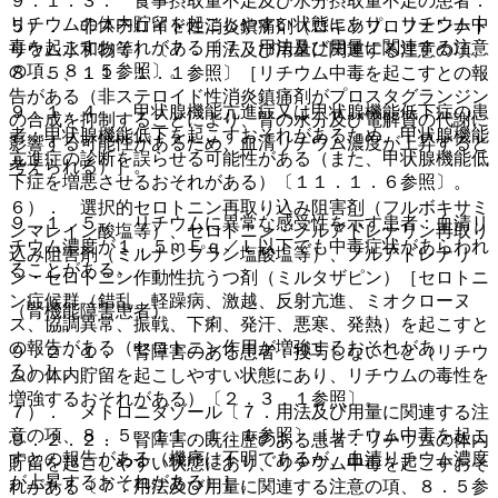
９．１．３． 食事摂取量不足及び水分摂取量不足の患者：
リチウムの体内貯留を起こしやすい状態にあり、リチウム中
５）． 非ステロイド性消炎鎮痛剤（ロキソプロフェンナト
毒を起こすおそれがある〔７．用法及び用量に関連する注意
リウム水和物等）〔７．用法及び用量に関連する注意の項、
の項、８．５参照〕。
８．５、１１．１．１参照〕［リチウム中毒を起こすとの報
告がある（非ステロイド性消炎鎮痛剤がプロスタグランジン
９．１．４． 甲状腺機能亢進症又は甲状腺機能低下症の患
の合成を抑制することにより、腎の水分及び電解質の代謝に
者：甲状腺機能低下を起こすおそれがあるため、甲状腺機能
影響する可能性があるため、血清リチウム濃度が上昇すると
亢進症の診断を誤らせる可能性がある（また、甲状腺機能低
考えられる）］。
下症を増悪させるおそれがある）〔１１．１．６参照〕。
６）． 選択的セロトニン再取り込み阻害剤（フルボキサミ
９．１．５． リチウムに異常な感受性を示す患者：血清リ
ンマレイン酸塩等）、セロトニン・ノルアドレナリン再取り
チウム濃度が１．５ｍＥｑ／Ｌ以下でも中毒症状があらわれ
込み阻害剤（ミルナシプラン塩酸塩等）、ノルアドレナリ
ることがある。
ン・セロトニン作動性抗うつ剤（ミルタザピン）［セロトニ
ン症候群（錯乱、軽躁病、激越、反射亢進、ミオクローヌ
（腎機能障害患者）
ス、協調異常、振戦、下痢、発汗、悪寒、発熱）を起こすと
の報告がある（セロトニン作用が増強するおそれがあ
９．２．１． 腎障害のある患者：投与しないこと（リチウ
る）］。
ムの体内貯留を起こしやすい状態にあり、リチウムの毒性を
増強するおそれがある）〔２．３．１参照〕。
７）． メトロニダゾール〔７．用法及び用量に関連する注
意の項、８．５、１１．１．１参照〕［リチウム中毒を起こ
９．２．２． 腎障害の既往歴のある患者：リチウムの体内
すとの報告がある（機序は不明であるが、血清リチウム濃度
貯留を起こしやすい状態にあり、リチウム中毒を起こすおそ
が上昇するおそれがある）］。
れがある〔７．用法及び用量に関連する注意の項、８．５参