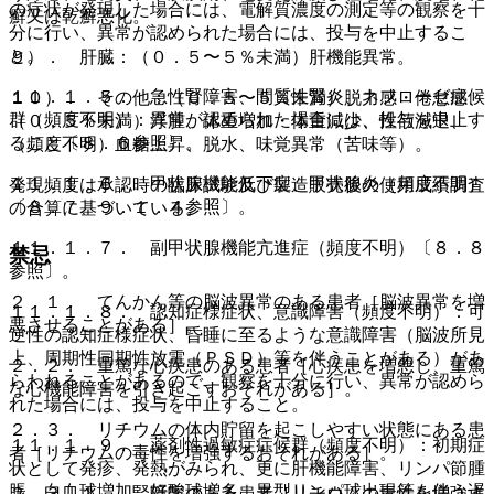
の症状が発現した場合には、電解質濃度の測定等の観察を十
癬又は乾癬悪化。
分に行い、異常が認められた場合には、投与を中止するこ
と。
９）． 肝臓：（０．５〜５％未満）肝機能異常。
１１．１．５． 急性腎障害、間質性腎炎、ネフローゼ症候
１０）． その他：（０．５〜５％未満）脱力感・倦怠感、
群（頻度不明）：異常が認められた場合には、投与を中止す
（０．５％未満）浮腫、体重増加・体重減少、性欲減退、
ること〔８．６参照〕。
（頻度不明）血糖上昇、脱水、味覚異常（苦味等）。
１１．１．６． 甲状腺機能低下症、甲状腺炎（頻度不明）
発現頻度は承認時の臨床試験及び製造販売後の使用成績調査
〔８．７、９．１．４参照〕。
の合算に基づいている。
１１．１．７． 副甲状腺機能亢進症（頻度不明）〔８．８
禁忌
参照〕。
２．１． てんかん等の脳波異常のある患者［脳波異常を増
１１．１．８． 認知症様症状、意識障害（頻度不明）：可
悪させることがある］。
逆性の認知症様症状、昏睡に至るような意識障害（脳波所見
上、周期性同期性放電（ＰＳＤ）等を伴うことがある）があ
２．２． 重篤な心疾患のある患者［心疾患を増悪し、重篤
らわれることがあるので、観察を十分に行い、異常が認めら
な心機能障害を引き起こすおそれがある］。
れた場合には、投与を中止すること。
２．３． リチウムの体内貯留を起こしやすい状態にある患
１１．１．９． 薬剤性過敏症症候群（頻度不明）：初期症
者［リチウムの毒性を増強するおそれがある］。
状として発疹、発熱がみられ、更に肝機能障害、リンパ節腫
脹、白血球増加、好酸球増多、異型リンパ球出現等を伴う遅
２．３．１． 腎障害のある患者［リチウムの毒性を増強す