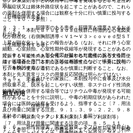
ェノン系薬剤等）との併用中に中毒を発現すると非可逆性の
照〕。
小脳症状又は錐体外路症状を起こすことがあるので、これら
の薬剤を併用する場合には観察を十分に行い慎重に投与する
（肝機能障害患者）
こと〔１０．２参照〕。
９．３．１． 肝障害のある患者：肝障害を増悪させるおそ
８．４． 本剤でＢｒｕｇａｄａ症候群に特徴的な心電図変
れがある。
化が顕在化（右側胸部誘導＜Ｖ１〜Ｖ３＞ｃｏｖｅｄ型ＳＴ
上昇が顕在化）したとの報告がある（なお、それに伴う心室
（生殖能を有する者）
細動、心室頻拍、心室性期外収縮等が発現することがあるの
で、Ｂｒｕｇａｄａ型心電図が疑われた患者に投与する際
妊娠する可能性のある女性：妊娠する可能性のある女性に使
は、循環器を専門とする医師に相談するなど、慎重に投与の
用する場合には、本剤による催奇形性について十分に説明
可否を検討すること）。
し、本剤の使用が適切であるか慎重に判断すること。なお、
本剤と先天異常リスクの用量反応関係は明らかではない
８．５． 患者及びその家族に、本剤投与中に食事及び水分
〔９．５．１参照〕。
摂取量不足、脱水を起こしやすい状態、非ステロイド性消炎
鎮痛剤等を併用する場合等ではリチウム中毒が発現する可能
相互作用
性があることを十分に説明し、中毒の初期症状があらわれた
場合には医師の診察を受けるよう、指導すること〔７．用法
１０．２． 併用注意：
及び用量に関連する注意、９．１．３、９．２．２、９．８
高齢者の項、１０．２、１１．１．１参照〕。
１）． 利尿剤（チアジド系利尿剤、ループ利尿剤等）
〔７．用法及び用量に関連する注意の項、８．５、１１．
８．６． 急性腎障害、間質性腎炎、ネフローゼ症候群があ
１．１参照〕［リチウム中毒を起こすとの報告がある（利尿