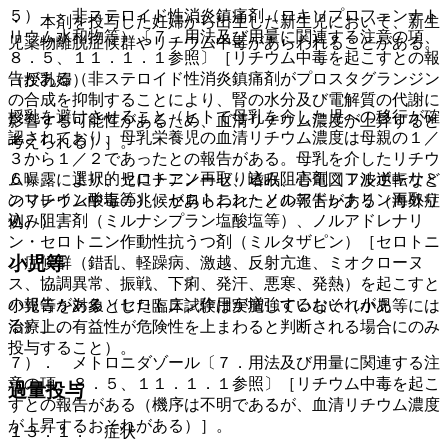
５）． 非ステロイド性消炎鎮痛剤（ロキソプロフェンナト
・ 本剤を投与した妊婦から出生した新生児において、新生
リウム水和物等）〔７．用法及び用量に関連する注意の項、
児薬物離脱症候群やリチウム中毒があらわれることがある。
８．５、１１．１．１参照〕［リチウム中毒を起こすとの報
告がある（非ステロイド性消炎鎮痛剤がプロスタグランジン
（授乳婦）
の合成を抑制することにより、腎の水分及び電解質の代謝に
授乳を避けさせること（ヒトで母乳を介した児への移行が確
影響する可能性があるため、血清リチウム濃度が上昇すると
認されており、母乳栄養児の血清リチウム濃度は母親の１／
考えられる）］。
３から１／２であったとの報告がある。母乳を介したリチウ
６）． 選択的セロトニン再取り込み阻害剤（フルボキサミ
ム曝露により、児にチアノーゼ、嗜眠、心電図Ｔ波逆転など
ンマレイン酸塩等）、セロトニン・ノルアドレナリン再取り
のリチウム中毒の兆候があらわれたとの報告がある（海外症
込み阻害剤（ミルナシプラン塩酸塩等）、ノルアドレナリ
例））。
ン・セロトニン作動性抗うつ剤（ミルタザピン）［セロトニ
小児等
ン症候群（錯乱、軽躁病、激越、反射亢進、ミオクローヌ
ス、協調異常、振戦、下痢、発汗、悪寒、発熱）を起こすと
の報告がある（セロトニン作用が増強するおそれがあ
小児等を対象とした臨床試験は実施していない（小児等には
る）］。
治療上の有益性が危険性を上まわると判断される場合にのみ
投与すること）。
７）． メトロニダゾール〔７．用法及び用量に関連する注
意の項、８．５、１１．１．１参照〕［リチウム中毒を起こ
過量投与
すとの報告がある（機序は不明であるが、血清リチウム濃度
が上昇するおそれがある）］。
１３．１． 症状