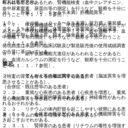
癬又は乾癬悪化。
らわれることがあるため、腎機能検査（血中クレアチニン、
血中尿素窒素、尿蛋白等の測定）を行うなど、観察を十分に
９）． 肝臓：（０．５〜５％未満）肝機能異常。
行うこと〔１１．１．５参照〕。
１０）． その他：（０．５〜５％未満）脱力感・倦怠感、
８．７． 甲状腺機能低下症、甲状腺炎があらわれることが
（０．５％未満）浮腫、体重増加・体重減少、性欲減退、
あるため、甲状腺機能検査（血中ＴＳＨ、血中遊離Ｔ３、血
（頻度不明）血糖上昇、脱水、味覚異常（苦味等）。
中遊離Ｔ４等の測定）を行うなど、観察を十分に行うこと
〔１１．１．６参照〕。
発現頻度は承認時の臨床試験及び製造販売後の使用成績調査
の合算に基づいている。
８．８． 副甲状腺機能亢進症があらわれることがあるた
め、血清カルシウムの測定を行うなど、観察を十分に行うこ
禁忌
と〔１１．１．７参照〕。
２．１． てんかん等の脳波異常のある患者［脳波異常を増
（特定の背景を有する患者に関する注意）
悪させることがある］。
（合併症・既往歴等のある患者）
２．２． 重篤な心疾患のある患者［心疾患を増悪し、重篤
９．１．１． 脳器質的障害のある患者：神経毒性があらわ
な心機能障害を引き起こすおそれがある］。
れるおそれがある。
２．３． リチウムの体内貯留を起こしやすい状態にある患
９．１．２． 心疾患の既往歴のある患者：心機能障害を引
者［リチウムの毒性を増強するおそれがある］。
き起こすおそれがある。
２．３．１． 腎障害のある患者［リチウムの毒性を増強す