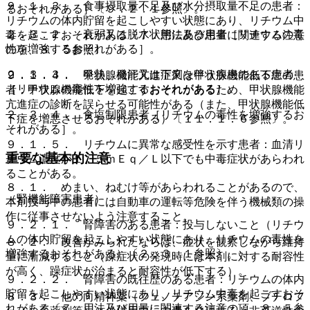
９．１．３． 食事摂取量不足及び水分摂取量不足の患者：
るおそれがある］〔９．２．１参照〕。
リチウムの体内貯留を起こしやすい状態にあり、リチウム中
２．３．２． 衰弱又は脱水状態にある患者［リチウムの毒
毒を起こすおそれがある〔７．用法及び用量に関連する注意
性を増強するおそれがある］。
の項、８．５参照〕。
２．３．３． 発熱、発汗又は下痢を伴う疾患のある患者
９．１．４． 甲状腺機能亢進症又は甲状腺機能低下症の患
［リチウムの毒性を増強するおそれがある］。
者：甲状腺機能低下を起こすおそれがあるため、甲状腺機能
亢進症の診断を誤らせる可能性がある（また、甲状腺機能低
２．３．４． 食塩制限患者［リチウムの毒性を増強するお
下症を増悪させるおそれがある）〔１１．１．６参照〕。
それがある］。
９．１．５． リチウムに異常な感受性を示す患者：血清リ
重要な基本的注意
チウム濃度が１．５ｍＥｑ／Ｌ以下でも中毒症状があらわれ
ることがある。
８．１． めまい、ねむけ等があらわれることがあるので、
（腎機能障害患者）
本剤投与中の患者には自動車の運転等危険を伴う機械類の操
作に従事させないよう注意すること。
９．２．１． 腎障害のある患者：投与しないこと（リチウ
ムの体内貯留を起こしやすい状態にあり、リチウムの毒性を
８．２． 改善がみられたならば、症状を観察しながら維持
増強するおそれがある）〔２．３．１参照〕。
量に漸減すること（躁症状の発現時には本剤に対する耐容性
が高く、躁症状が治まると耐容性が低下する）。
９．２．２． 腎障害の既往歴のある患者：リチウムの体内
貯留を起こしやすい状態にあり、リチウム中毒を起こすおそ
８．３． 他の向精神薬（フェノチアジン系薬剤、ブチロフ
れがある〔７．用法及び用量に関連する注意の項、８．５参