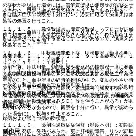
の症状が発現した場合には、電解質濃度の測定等の観察を十
（１）． 血清リチウム濃度が１．５ｍＥｑ／Ｌを超えたと
分に行い、異常が認められた場合には、投与を中止するこ
きは臨床症状の観察を十分に行い、必要に応じて減量又は休
と。
薬等の処置を行うこと。
１１．１．５． 急性腎障害、間質性腎炎、ネフローゼ症候
（２）． 血清リチウム濃度が２．０ｍＥｑ／Ｌを超えたと
群（頻度不明）：異常が認められた場合には、投与を中止す
きは過量投与による中毒を起こすことがあるので、減量又は
ること〔８．６参照〕。
休薬すること。
１１．１．６． 甲状腺機能低下症、甲状腺炎（頻度不明）
薬剤情報
〔８．５、９．１．３、９．２．２、９．８高齢者の項、１
〔８．７、９．１．４参照〕。
０．２、１１．１．１参照〕。
薬剤写真、用法用量、効能効果や後発品の情報が一度に参照
１１．１．７． 副甲状腺機能亢進症（頻度不明）〔８．８
でき、関連情報へ簡単にアクセスができます。
＊薬物を反復投与したときの定常状態における最低血中薬物
参照〕。
濃度のこと。血中濃度の経時的推移の中で、変動の小さい時
一般名、製品名どちらでも検索可能！
点であり、血中濃度のモニタリングに適している。一般的に
１１．１．８． 認知症様症状、意識障害（頻度不明）：可
反復投与時の次回投与直前値となる。
逆性の認知症様症状、昏睡に至るような意識障害（脳波所見
※ ご使用いただく際に、必ず最新の添付文書および安全性
上、周期性同期性放電（ＰＳＤ）等を伴うことがある）があ
情報も併せてご確認下さい。
効能・効果
らわれることがあるので、観察を十分に行い、異常が認めら
れた場合には、投与を中止すること。
躁病および躁うつ病の躁状態。
１１．１．９． 薬剤性過敏症症候群（頻度不明）：初期症
副作用
状として発疹、発熱がみられ、更に肝機能障害、リンパ節腫
※本製品は疾病の診断・治療・予防を目的としたプログラム