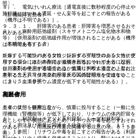
照〕。
８）． 電気けいれん療法［通電直後に数秒程度の心停止や
施行後にけいれん遷延・せん妄等を起こすとの報告がある
（肝機能障害患者）
（機序は不明である）］。
９．３．１． 肝障害のある患者：肝障害を増悪させるおそ
９）． 麻酔用筋弛緩剤（スキサメトニウム塩化物水和物
れがある。
等）［併用薬剤の筋弛緩作用が増強されることがある（機序
（生殖能を有する者）
は不明である）］。
妊娠する可能性のある女性：妊娠する可能性のある女性に使
１０）． エンパグリフロジン、ダパグリフロジン、カナグ
用する場合には、本剤による催奇形性について十分に説明
リフロジン［本剤の作用が減弱されるおそれがある（なお、
し、本剤の使用が適切であるか慎重に判断すること。なお、
併用薬剤を中止する場合には、血清リチウム濃度の上昇に注
本剤と先天異常リスクの用量反応関係は明らかではない
意すること）（併用薬剤がリチウムの腎排泄を促進すること
〔９．５．１参照〕。
により、血清リチウム濃度が低下する可能性がある）］。
相互作用
高齢者
１０．２． 併用注意：
患者の状態を観察しながら、慎重に投与すること（一般に生
理機能（腎機能等）が低下しており、リチウムの体内貯留を
１）． 利尿剤（チアジド系利尿剤、ループ利尿剤等）
起こしやすい状態にあるため、リチウム中毒を起こすおそれ
〔７．用法及び用量に関連する注意の項、８．５、１１．
がある）〔７．用法及び用量に関連する注意の項、８．５参
１．１参照〕［リチウム中毒を起こすとの報告がある（利尿
照〕。