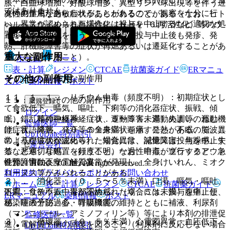
脹、白血球増加、好酸球増多、異型リンパ球出現等を伴う遅
ではありません。
次の副作用があらわれることがあるので、観察を十分に行
発性の重篤な過敏症状があらわれることがある（なお、ヒト
い、異常が認められた場合には投与を中止するなど適切な処
ヘルペスウイルス６再活性化（ＨＨＶ−６再活性化）等のウ
置を行うこと。
イルス再活性化を伴うことが多く、投与中止後も発疹、発
熱、肝機能障害等の症状が再燃あるいは遷延化することがあ
重大な副作用
るので注意すること）。
ホーム
ノート
表・計算
レジメン
CTCAE
抗菌薬ガイド
ERマニュ
その他の副作用
１１．１． 重大な副作用
アル
薬剤情報
ポスト
１１．１．１． リチウム中毒（頻度不明）：初期症状とし
１１．２． その他の副作用
新規登録
て食欲低下、嘔気、嘔吐、下痢等の消化器症状、振戦、傾
ログイン
眠、錯乱等の中枢神経症状、運動障害、運動失調等の運動機
１）． 精神神経系：（０．５〜５％未満）めまい、ねむ
監修医師一覧
能症状、発熱、発汗等の全身症状を示すことがあるので、こ
け、言語障害、（０．５％未満）頭痛、発熱、不眠、脳波異
UpToDate特別割引
のような症状が認められた場合には、減量又は投与を中止す
常（基礎波の徐波化等）、知覚異常、記憶障害、焦躁感、失
運営会社
るなど適切な処置を行うこと。なお、中毒が進行すると、急
禁、悪寒、耳鳴、（頻度不明）一過性暗点、ブラックアウト
性腎障害により電解質異常が発現し、全身けいれん、ミオク
発作、情動不安、せん妄。
© 2021 HOKUTO Inc. All rights reserved.
利用規約
プライバシーポリシー
お問い合わせ
ローヌス等がみられることがある。
２）． 消化器：（０．５〜５％未満）口渇、嘔気・嘔吐、
ホーム
表・計算
レジメン
CTCAE
抗菌薬ガイド
処置：リチウム中毒が認められた場合には、投与を中止し、
下痢、食欲不振、胃部不快感、（０．５％未満）腹痛、便
ERマニュアル
薬剤情報
ポスト
感染症の予防、心・呼吸機能の維持とともに補液、利尿剤
秘、唾液分泌過多、胃腸障害。
（マンニトール、アミノフィリン等）等により本剤の排泄促
監修医師一覧
３）． 循環器：（０．５％未満）心電図異常、血圧低下、
進、電解質平衡の回復を図ること（利尿剤に反応しない場合
UpToDate特別割引