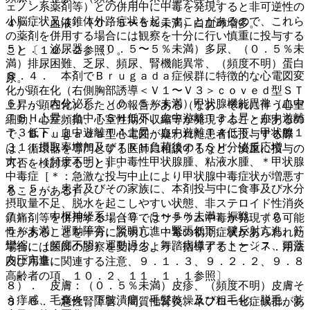
ェノン系薬剤等）との併用中に中毒を発現すると非可逆性の
小脳症状又は錐体外路症状を起こすことがあるので、これら
４）． 血液：（０．５〜５％未満）白血球増多。
の薬剤を併用する場合には観察を十分に行い慎重に投与する
５）． 泌尿器：（０．５〜５％未満）多尿、（０．５％未
こと〔１０．２参照〕。
満）排尿困難、乏尿、頻尿、腎機能異常、（頻度不明）蛋白
８．４． 本剤でＢｒｕｇａｄａ症候群に特徴的な心電図変
尿。
化が顕在化（右側胸部誘導＜Ｖ１〜Ｖ３＞ｃｏｖｅｄ型ＳＴ
６）． 内分泌系：（０．５％未満）甲状腺機能異常（血中
上昇が顕在化）したとの報告がある（なお、それに伴う心室
ＴＳＨ上昇・血中ＴＳＨ低下、血中遊離Ｔ３上昇・血中遊離
細動、心室頻拍、心室性期外収縮等が発現することがあるの
Ｔ３低下、血中遊離Ｔ４上昇・血中遊離Ｔ４低下、甲状腺１
で、Ｂｒｕｇａｄａ型心電図が疑われた患者に投与する際
３１Ｉ摂取率増加及びＴＲＨ負荷後のＴＳＨ分泌反応増
は、循環器を専門とする医師に相談するなど、慎重に投与の
大）、（頻度不明）非中毒性甲状腺腫、粘液水腫、＊甲状腺
可否を検討すること）。
中毒症［＊：急激な投与中止により甲状腺中毒症状が増悪す
８．５． 患者及びその家族に、本剤投与中に食事及び水分
ることがある］。
摂取量不足、脱水を起こしやすい状態、非ステロイド性消炎
７）． 中枢神経系：（０．５〜５％未満）振戦、（０．
鎮痛剤等を併用する場合等ではリチウム中毒が発現する可能
５％未満）運動障害、緊張亢進・緊張低下、腱反射亢進、筋
性があることを十分に説明し、中毒の初期症状があらわれた
攣縮、（頻度不明）運動過少、舞踏病様アテトーシス、頭蓋
場合には医師の診察を受けるよう、指導すること〔７．用法
内圧亢進。
及び用量に関連する注意、９．１．３、９．２．２、９．８
高齢者の項、１０．２、１１．１．１参照〕。
８）． 皮膚：（０．５％未満）皮疹、（頻度不明）皮膚そ
う痒感、毛嚢炎、下肢潰瘍、毛髪乾燥及び粗毛化、脱毛、乾
８．６． 急性腎障害、間質性腎炎、ネフローゼ症候群があ