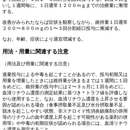
いし１週間毎に、１日通常１２００ｍｇまでの治療量に漸増
する。
改善がみられたならば症状を観察しながら、維持量１日通常
２００〜８００ｍｇの１〜３回分割経口投与に漸減する。
なお、年齢、症状により適宜増減する。
用法・用量に関連する注意
（用法及び用量に関連する注意）
過量投与による中毒を起こすことがあるので、投与初期又は
用量を増量したときには維持量が決まるまでは１週間に１回
をめどに、維持量の投与中には２〜３ヵ月に１回をめどに、
血清リチウム濃度の測定結果に基づき＊トラフ値を評価しな
がら使用すること。なお、血清リチウム濃度を上昇させる要
因が認められる場合（食事摂取量不足及び水分摂取量不足、
脱水を起こしやすい状態、非ステロイド性消炎鎮痛剤の併用
等のリチウムの血中濃度上昇を起こす可能性がある薬剤の併
用等）や中毒の初期症状が認められる場合には、血清リチウ
ム濃度を測定すること。