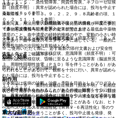
１１．１．５． 急性腎障害、間質性腎炎、ネフローゼ症候
休薬すること。
群（頻度不明）：異常が認められた場合には、投与を中止す
ること〔８．６参照〕。
薬剤情報
〔８．５、９．１．３、９．２．２、９．８高齢者の項、１
０．２、１１．１．１参照〕。
１１．１．６． 甲状腺機能低下症、甲状腺炎（頻度不明）
薬剤写真、用法用量、効能効果や後発品の情報が一度に参照
〔８．７、９．１．４参照〕。
でき、関連情報へ簡単にアクセスができます。
＊薬物を反復投与したときの定常状態における最低血中薬物
濃度のこと。血中濃度の経時的推移の中で、変動の小さい時
１１．１．７． 副甲状腺機能亢進症（頻度不明）〔８．８
一般名、製品名どちらでも検索可能！
点であり、血中濃度のモニタリングに適している。一般的に
参照〕。
反復投与時の次回投与直前値となる。
※ ご使用いただく際に、必ず最新の添付文書および安全性
１１．１．８． 認知症様症状、意識障害（頻度不明）：可
情報も併せてご確認下さい。
効能・効果
逆性の認知症様症状、昏睡に至るような意識障害（脳波所見
上、周期性同期性放電（ＰＳＤ）等を伴うことがある）があ
躁病および躁うつ病の躁状態。
らわれることがあるので、観察を十分に行い、異常が認めら
れた場合には、投与を中止すること。
副作用
※本製品は疾病の診断・治療・予防を目的としたプログラム
１１．１．９． 薬剤性過敏症症候群（頻度不明）：初期症
ではありません。
次の副作用があらわれることがあるので、観察を十分に行
状として発疹、発熱がみられ、更に肝機能障害、リンパ節腫
い、異常が認められた場合には投与を中止するなど適切な処
脹、白血球増加、好酸球増多、異型リンパ球出現等を伴う遅
置を行うこと。
発性の重篤な過敏症状があらわれることがある（なお、ヒト
ヘルペスウイルス６再活性化（ＨＨＶ−６再活性化）等のウ
重大な副作用
イルス再活性化を伴うことが多く、投与中止後も発疹、発
ホーム
ノート