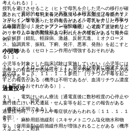
考えられる）］。
授乳を避けさせること（ヒトで母乳を介した児への移行が確
６）． 選択的セロトニン再取り込み阻害剤（フルボキサミ
認されており、母乳栄養児の血清リチウム濃度は母親の１／
ンマレイン酸塩等）、セロトニン・ノルアドレナリン再取り
３から１／２であったとの報告がある。母乳を介したリチウ
込み阻害剤（ミルナシプラン塩酸塩等）、ノルアドレナリ
ム曝露により、児にチアノーゼ、嗜眠、心電図Ｔ波逆転など
ン・セロトニン作動性抗うつ剤（ミルタザピン）［セロトニ
のリチウム中毒の兆候があらわれたとの報告がある（海外症
ン症候群（錯乱、軽躁病、激越、反射亢進、ミオクローヌ
例））。
ス、協調異常、振戦、下痢、発汗、悪寒、発熱）を起こすと
の報告がある（セロトニン作用が増強するおそれがあ
小児等
る）］。
小児等を対象とした臨床試験は実施していない（小児等には
７）． メトロニダゾール〔７．用法及び用量に関連する注
治療上の有益性が危険性を上まわると判断される場合にのみ
意の項、８．５、１１．１．１参照〕［リチウム中毒を起こ
投与すること）。
すとの報告がある（機序は不明であるが、血清リチウム濃度
が上昇するおそれがある）］。
過量投与
８）． 電気けいれん療法［通電直後に数秒程度の心停止や
１３．１． 症状
施行後にけいれん遷延・せん妄等を起こすとの報告がある
（機序は不明である）］。
過量投与時、リチウム中毒症状があらわれる〔１１．１．１
参照〕。
９）． 麻酔用筋弛緩剤（スキサメトニウム塩化物水和物
等）［併用薬剤の筋弛緩作用が増強されることがある（機序
１３．２． 処置