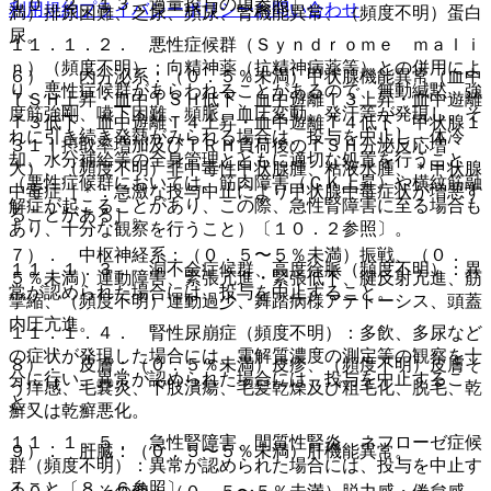
１０．２、１３．過量投与の項参照〕。
利用規約
プライバシーポリシー
お問い合わせ
満）排尿困難、乏尿、頻尿、腎機能異常、（頻度不明）蛋白
尿。
１１．１．２． 悪性症候群（Ｓｙｎｄｒｏｍｅ ｍａｌｉ
ｎ）（頻度不明）：向精神薬（抗精神病薬等）との併用によ
６）． 内分泌系：（０．５％未満）甲状腺機能異常（血中
り、悪性症候群があらわれることがあるので、無動緘黙、強
ＴＳＨ上昇・血中ＴＳＨ低下、血中遊離Ｔ３上昇・血中遊離
度筋強剛、嚥下困難、頻脈、血圧変動、発汗等が発現し、そ
Ｔ３低下、血中遊離Ｔ４上昇・血中遊離Ｔ４低下、甲状腺１
れに引き続き発熱がみられる場合は、投与を中止し、体冷
３１Ｉ摂取率増加及びＴＲＨ負荷後のＴＳＨ分泌反応増
却、水分補給等の全身管理とともに適切な処置を行うこと
大）、（頻度不明）非中毒性甲状腺腫、粘液水腫、＊甲状腺
（悪性症候群においては、筋肉障害（ＣＫ上昇）や横紋筋融
中毒症［＊：急激な投与中止により甲状腺中毒症状が増悪す
解症が起こることがあり、この際、急性腎障害に至る場合も
ることがある］。
あり、十分な観察を行うこと）〔１０．２参照〕。
７）． 中枢神経系：（０．５〜５％未満）振戦、（０．
１１．１．３． 洞不全症候群、高度徐脈（頻度不明）：異
５％未満）運動障害、緊張亢進・緊張低下、腱反射亢進、筋
常が認められた場合には、投与を中止すること。
攣縮、（頻度不明）運動過少、舞踏病様アテトーシス、頭蓋
内圧亢進。
１１．１．４． 腎性尿崩症（頻度不明）：多飲、多尿など
の症状が発現した場合には、電解質濃度の測定等の観察を十
８）． 皮膚：（０．５％未満）皮疹、（頻度不明）皮膚そ
分に行い、異常が認められた場合には、投与を中止するこ
う痒感、毛嚢炎、下肢潰瘍、毛髪乾燥及び粗毛化、脱毛、乾
と。
癬又は乾癬悪化。
１１．１．５． 急性腎障害、間質性腎炎、ネフローゼ症候
９）． 肝臓：（０．５〜５％未満）肝機能異常。
群（頻度不明）：異常が認められた場合には、投与を中止す
ること〔８．６参照〕。