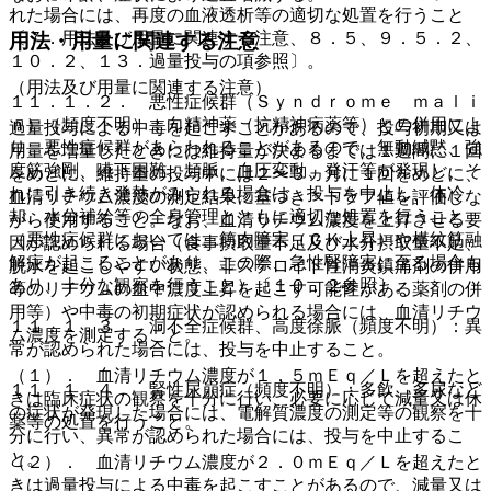
れた場合には、再度の血液透析等の適切な処置を行うこと
〔７．用法及び用量に関連する注意、８．５、９．５．２、
用法・用量に関連する注意
１０．２、１３．過量投与の項参照〕。
（用法及び用量に関連する注意）
１１．１．２． 悪性症候群（Ｓｙｎｄｒｏｍｅ ｍａｌｉ
ｎ）（頻度不明）：向精神薬（抗精神病薬等）との併用によ
過量投与による中毒を起こすことがあるので、投与初期又は
り、悪性症候群があらわれることがあるので、無動緘黙、強
用量を増量したときには維持量が決まるまでは１週間に１回
度筋強剛、嚥下困難、頻脈、血圧変動、発汗等が発現し、そ
をめどに、維持量の投与中には２〜３ヵ月に１回をめどに、
れに引き続き発熱がみられる場合は、投与を中止し、体冷
血清リチウム濃度の測定結果に基づき＊トラフ値を評価しな
却、水分補給等の全身管理とともに適切な処置を行うこと
がら使用すること。なお、血清リチウム濃度を上昇させる要
（悪性症候群においては、筋肉障害（ＣＫ上昇）や横紋筋融
因が認められる場合（食事摂取量不足及び水分摂取量不足、
解症が起こることがあり、この際、急性腎障害に至る場合も
脱水を起こしやすい状態、非ステロイド性消炎鎮痛剤の併用
あり、十分な観察を行うこと）〔１０．２参照〕。
等のリチウムの血中濃度上昇を起こす可能性がある薬剤の併
用等）や中毒の初期症状が認められる場合には、血清リチウ
１１．１．３． 洞不全症候群、高度徐脈（頻度不明）：異
ム濃度を測定すること。
常が認められた場合には、投与を中止すること。
（１）． 血清リチウム濃度が１．５ｍＥｑ／Ｌを超えたと
１１．１．４． 腎性尿崩症（頻度不明）：多飲、多尿など
きは臨床症状の観察を十分に行い、必要に応じて減量又は休
の症状が発現した場合には、電解質濃度の測定等の観察を十
薬等の処置を行うこと。
分に行い、異常が認められた場合には、投与を中止するこ
と。
（２）． 血清リチウム濃度が２．０ｍＥｑ／Ｌを超えたと
きは過量投与による中毒を起こすことがあるので、減量又は