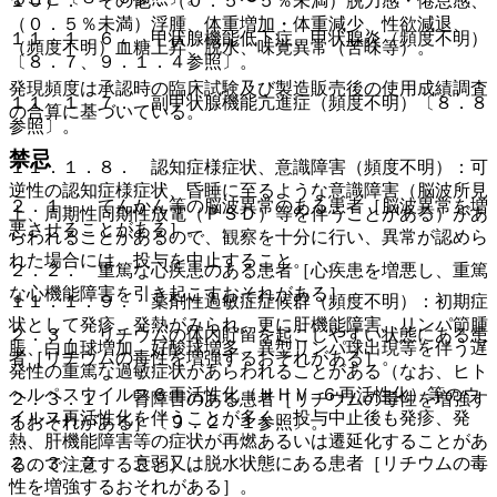
１０）． その他：（０．５〜５％未満）脱力感・倦怠感、
（０．５％未満）浮腫、体重増加・体重減少、性欲減退、
１１．１．６． 甲状腺機能低下症、甲状腺炎（頻度不明）
（頻度不明）血糖上昇、脱水、味覚異常（苦味等）。
〔８．７、９．１．４参照〕。
発現頻度は承認時の臨床試験及び製造販売後の使用成績調査
１１．１．７． 副甲状腺機能亢進症（頻度不明）〔８．８
の合算に基づいている。
参照〕。
禁忌
１１．１．８． 認知症様症状、意識障害（頻度不明）：可
逆性の認知症様症状、昏睡に至るような意識障害（脳波所見
２．１． てんかん等の脳波異常のある患者［脳波異常を増
上、周期性同期性放電（ＰＳＤ）等を伴うことがある）があ
悪させることがある］。
らわれることがあるので、観察を十分に行い、異常が認めら
れた場合には、投与を中止すること。
２．２． 重篤な心疾患のある患者［心疾患を増悪し、重篤
な心機能障害を引き起こすおそれがある］。
１１．１．９． 薬剤性過敏症症候群（頻度不明）：初期症
状として発疹、発熱がみられ、更に肝機能障害、リンパ節腫
２．３． リチウムの体内貯留を起こしやすい状態にある患
脹、白血球増加、好酸球増多、異型リンパ球出現等を伴う遅
者［リチウムの毒性を増強するおそれがある］。
発性の重篤な過敏症状があらわれることがある（なお、ヒト
ヘルペスウイルス６再活性化（ＨＨＶ−６再活性化）等のウ
２．３．１． 腎障害のある患者［リチウムの毒性を増強す
イルス再活性化を伴うことが多く、投与中止後も発疹、発
るおそれがある］〔９．２．１参照〕。
熱、肝機能障害等の症状が再燃あるいは遷延化することがあ
２．３．２． 衰弱又は脱水状態にある患者［リチウムの毒
るので注意すること）。
性を増強するおそれがある］。