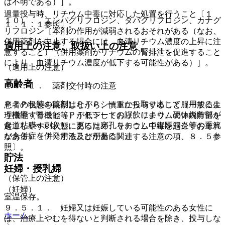
は不明である）］。
過量投与時、リチウム中毒に対応した処置を行うこと〔１
１０）． エンパグリフロジン、ダパグリフロジン、カナグ
１．１．１参照〕。
リフロジン［本剤の作用が減弱されるおそれがある（なお、
併用薬剤を中止する場合には、血清リチウム濃度の上昇に注
適用上の注意、取扱い上の注意
意すること）（併用薬剤がリチウムの腎排泄を促進すること
により、血清リチウム濃度が低下する可能性がある）］。
（適用上の注意）
高齢者
１４．１． 薬剤交付時の注意
ＰＴＰ包装の薬剤はＰＴＰシートから取り出して服用するよ
患者の状態を観察しながら、慎重に投与すること（一般に生
う指導すること（ＰＴＰシートの誤飲により、硬い鋭角部が
理機能（腎機能等）が低下しており、リチウムの体内貯留を
食道粘膜へ刺入し、更には穿孔をおこして縦隔洞炎等の重篤
起こしやすい状態にあるため、リチウム中毒を起こすおそれ
な合併症を併発することがある）。
がある）〔７．用法及び用量に関連する注意の項、８．５参
照〕。
貯法
妊婦・授乳婦
（保管上の注意）
（妊婦）
室温保存。
９．５．１． 妊婦又は妊娠している可能性のある女性に
ホーム
は、治療上やむを得ないと判断される場合を除き、投与しな