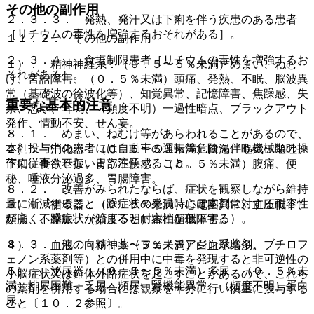
その他の副作用
２．３．３． 発熱、発汗又は下痢を伴う疾患のある患者
［リチウムの毒性を増強するおそれがある］。
１１．２． その他の副作用
２．３．４． 食塩制限患者［リチウムの毒性を増強するお
１）． 精神神経系：（０．５〜５％未満）めまい、ねむ
それがある］。
け、言語障害、（０．５％未満）頭痛、発熱、不眠、脳波異
常（基礎波の徐波化等）、知覚異常、記憶障害、焦躁感、失
重要な基本的注意
禁、悪寒、耳鳴、（頻度不明）一過性暗点、ブラックアウト
発作、情動不安、せん妄。
８．１． めまい、ねむけ等があらわれることがあるので、
本剤投与中の患者には自動車の運転等危険を伴う機械類の操
２）． 消化器：（０．５〜５％未満）口渇、嘔気・嘔吐、
作に従事させないよう注意すること。
下痢、食欲不振、胃部不快感、（０．５％未満）腹痛、便
秘、唾液分泌過多、胃腸障害。
８．２． 改善がみられたならば、症状を観察しながら維持
量に漸減すること（躁症状の発現時には本剤に対する耐容性
３）． 循環器：（０．５％未満）心電図異常、血圧低下、
が高く、躁症状が治まると耐容性が低下する）。
頻脈、不整脈、（頻度不明）末梢循環障害。
８．３． 他の向精神薬（フェノチアジン系薬剤、ブチロフ
４）． 血液：（０．５〜５％未満）白血球増多。
ェノン系薬剤等）との併用中に中毒を発現すると非可逆性の
５）． 泌尿器：（０．５〜５％未満）多尿、（０．５％未
小脳症状又は錐体外路症状を起こすことがあるので、これら
満）排尿困難、乏尿、頻尿、腎機能異常、（頻度不明）蛋白
の薬剤を併用する場合には観察を十分に行い慎重に投与する
尿。
こと〔１０．２参照〕。