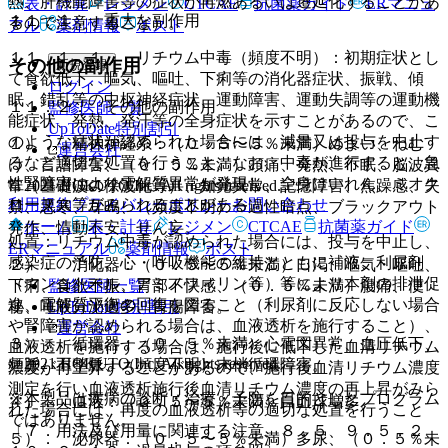
熱、肝機能障害等の症状が再燃あるいは遷延化することがあ
表・計算
レジメン
CTCAE
抗菌薬ガイド
ERマニュ
１１．１． 重大な副作用
るので注意すること）。
アル
薬剤情報
ポスト
１１．１．１． リチウム中毒（頻度不明）：初期症状とし
その他の副作用
新規登録
て食欲低下、嘔気、嘔吐、下痢等の消化器症状、振戦、傾
ログイン
眠、錯乱等の中枢神経症状、運動障害、運動失調等の運動機
１１．２． その他の副作用
監修医師一覧
能症状、発熱、発汗等の全身症状を示すことがあるので、こ
UpToDate特別割引
のような症状が認められた場合には、減量又は投与を中止す
１）． 精神神経系：（０．５〜５％未満）めまい、ねむ
運営会社
るなど適切な処置を行うこと。なお、中毒が進行すると、急
け、言語障害、（０．５％未満）頭痛、発熱、不眠、脳波異
性腎障害により電解質異常が発現し、全身けいれん、ミオク
© 2021 HOKUTO Inc. All rights reserved.
常（基礎波の徐波化等）、知覚異常、記憶障害、焦躁感、失
利用規約
プライバシーポリシー
お問い合わせ
ローヌス等がみられることがある。
禁、悪寒、耳鳴、（頻度不明）一過性暗点、ブラックアウト
ホーム
表・計算
レジメン
CTCAE
抗菌薬ガイド
発作、情動不安、せん妄。
処置：リチウム中毒が認められた場合には、投与を中止し、
ERマニュアル
薬剤情報
ポスト
感染症の予防、心・呼吸機能の維持とともに補液、利尿剤
２）． 消化器：（０．５〜５％未満）口渇、嘔気・嘔吐、
（マンニトール、アミノフィリン等）等により本剤の排泄促
監修医師一覧
下痢、食欲不振、胃部不快感、（０．５％未満）腹痛、便
進、電解質平衡の回復を図ること（利尿剤に反応しない場合
UpToDate特別割引
秘、唾液分泌過多、胃腸障害。
や腎障害が認められる場合は、血液透析を施行すること）、
運営会社
３）． 循環器：（０．５％未満）心電図異常、血圧低下、
血液透析を施行する場合は、施行後に低下した血清リチウム
© 2021 HOKUTO Inc. All rights reserved.
頻脈、不整脈、（頻度不明）末梢循環障害。
濃度が再上昇することがあるので、施行後血清リチウム濃度
測定を行い血液透析施行後血清リチウム濃度の再上昇がみら
※本製品は疾病の診断・治療・予防を目的としたプログラム
４）． 血液：（０．５〜５％未満）白血球増多。
れた場合には、再度の血液透析等の適切な処置を行うこと
ではありません。
〔７．用法及び用量に関連する注意、８．５、９．５．２、
５）． 泌尿器：（０．５〜５％未満）多尿、（０．５％未