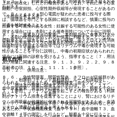
９．３．１． 肝障害のある患者：肝障害を増悪させるおそ
上昇が顕在化）したとの報告がある（なお、それに伴う心室
れがある。
細動、心室頻拍、心室性期外収縮等が発現することがあるの
で、Ｂｒｕｇａｄａ型心電図が疑われた患者に投与する際
（生殖能を有する者）
は、循環器を専門とする医師に相談するなど、慎重に投与の
可否を検討すること）。
妊娠する可能性のある女性：妊娠する可能性のある女性に使
用する場合には、本剤による催奇形性について十分に説明
８．５． 患者及びその家族に、本剤投与中に食事及び水分
し、本剤の使用が適切であるか慎重に判断すること。なお、
摂取量不足、脱水を起こしやすい状態、非ステロイド性消炎
本剤と先天異常リスクの用量反応関係は明らかではない
鎮痛剤等を併用する場合等ではリチウム中毒が発現する可能
〔９．５．１参照〕。
性があることを十分に説明し、中毒の初期症状があらわれた
場合には医師の診察を受けるよう、指導すること〔７．用法
相互作用
及び用量に関連する注意、９．１．３、９．２．２、９．８
高齢者の項、１０．２、１１．１．１参照〕。
１０．２． 併用注意：
８．６． 急性腎障害、間質性腎炎、ネフローゼ症候群があ
１）． 利尿剤（チアジド系利尿剤、ループ利尿剤等）
らわれることがあるため、腎機能検査（血中クレアチニン、
〔７．用法及び用量に関連する注意の項、８．５、１１．
血中尿素窒素、尿蛋白等の測定）を行うなど、観察を十分に
１．１参照〕［リチウム中毒を起こすとの報告がある（利尿
行うこと〔１１．１．５参照〕。
剤がナトリウム排泄を促進することにより、腎におけるリチ
ウムの再吸収が代償的に促進される可能性があるため、血清
８．７． 甲状腺機能低下症、甲状腺炎があらわれることが
リチウム濃度が上昇すると考えられる）］。
あるため、甲状腺機能検査（血中ＴＳＨ、血中遊離Ｔ３、血
中遊離Ｔ４等の測定）を行うなど、観察を十分に行うこと
２）． カルバマゼピン［錯乱、粗大振戦、失見当識等を起