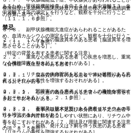
あるため、甲状腺機能検査（血中ＴＳＨ、血中遊離Ｔ３、血
発現頻度は承認時の臨床試験及び製造販売後の使用成績調査
中遊離Ｔ４等の測定）を行うなど、観察を十分に行うこと
の合算に基づいている。
〔１１．１．６参照〕。
禁忌
８．８． 副甲状腺機能亢進症があらわれることがあるた
め、血清カルシウムの測定を行うなど、観察を十分に行うこ
２．１． てんかん等の脳波異常のある患者［脳波異常を増
と〔１１．１．７参照〕。
悪させることがある］。
（特定の背景を有する患者に関する注意）
２．２． 重篤な心疾患のある患者［心疾患を増悪し、重篤
な心機能障害を引き起こすおそれがある］。
（合併症・既往歴等のある患者）
２．３． リチウムの体内貯留を起こしやすい状態にある患
９．１．１． 脳器質的障害のある患者：神経毒性があらわ
者［リチウムの毒性を増強するおそれがある］。
れるおそれがある。
２．３．１． 腎障害のある患者［リチウムの毒性を増強す
９．１．２． 心疾患の既往歴のある患者：心機能障害を引
るおそれがある］〔９．２．１参照〕。
き起こすおそれがある。
２．３．２． 衰弱又は脱水状態にある患者［リチウムの毒
９．１．３． 食事摂取量不足及び水分摂取量不足の患者：
性を増強するおそれがある］。
リチウムの体内貯留を起こしやすい状態にあり、リチウム中
毒を起こすおそれがある〔７．用法及び用量に関連する注意
２．３．３． 発熱、発汗又は下痢を伴う疾患のある患者
の項、８．５参照〕。
［リチウムの毒性を増強するおそれがある］。