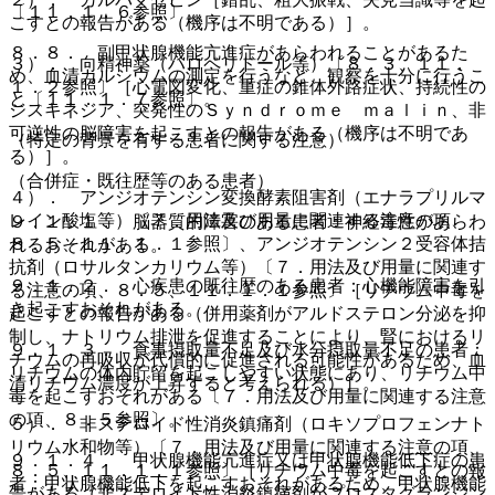
〔１１．１．６参照〕。
こすとの報告がある（機序は不明である）］。
８．８． 副甲状腺機能亢進症があらわれることがあるた
３）． 向精神薬（ハロペリドール等）〔８．３、１１．
め、血清カルシウムの測定を行うなど、観察を十分に行うこ
１．２参照〕［心電図変化、重症の錐体外路症状、持続性の
と〔１１．１．７参照〕。
ジスキネジア、突発性のＳｙｎｄｒｏｍｅ ｍａｌｉｎ、非
可逆性の脳障害を起こすとの報告がある（機序は不明であ
（特定の背景を有する患者に関する注意）
る）］。
（合併症・既往歴等のある患者）
４）． アンジオテンシン変換酵素阻害剤（エナラプリルマ
レイン酸塩等）〔７．用法及び用量に関連する注意の項、
９．１．１． 脳器質的障害のある患者：神経毒性があらわ
８．５、１１．１．１参照〕、アンジオテンシン２受容体拮
れるおそれがある。
抗剤（ロサルタンカリウム等）〔７．用法及び用量に関連す
９．１．２． 心疾患の既往歴のある患者：心機能障害を引
る注意の項、８．５、１１．１．１参照〕［リチウム中毒を
き起こすおそれがある。
起こすとの報告がある（併用薬剤がアルドステロン分泌を抑
制し、ナトリウム排泄を促進することにより、腎におけるリ
９．１．３． 食事摂取量不足及び水分摂取量不足の患者：
チウムの再吸収が代償的に促進される可能性があるため、血
リチウムの体内貯留を起こしやすい状態にあり、リチウム中
清リチウム濃度が上昇すると考えられる）］。
毒を起こすおそれがある〔７．用法及び用量に関連する注意
の項、８．５参照〕。
５）． 非ステロイド性消炎鎮痛剤（ロキソプロフェンナト
リウム水和物等）〔７．用法及び用量に関連する注意の項、
９．１．４． 甲状腺機能亢進症又は甲状腺機能低下症の患
８．５、１１．１．１参照〕［リチウム中毒を起こすとの報
者：甲状腺機能低下を起こすおそれがあるため、甲状腺機能
告がある（非ステロイド性消炎鎮痛剤がプロスタグランジン