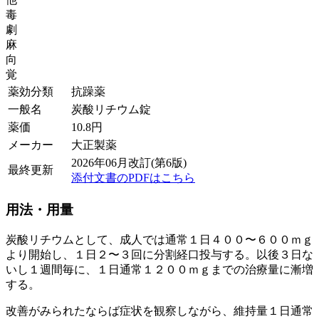
毒
劇
麻
向
覚
薬効分類
抗躁薬
一般名
炭酸リチウム錠
薬価
10.8
円
メーカー
大正製薬
2026年06月改訂(第6版)
最終更新
添付文書のPDFはこちら
用法・用量
炭酸リチウムとして、成人では通常１日４００〜６００ｍｇ
より開始し、１日２〜３回に分割経口投与する。以後３日な
いし１週間毎に、１日通常１２００ｍｇまでの治療量に漸増
する。
改善がみられたならば症状を観察しながら、維持量１日通常