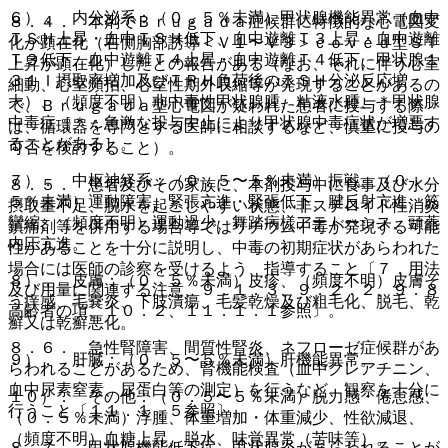
６）． 内分泌系：（０．５％未満）甲状腺機能異常（血中
８．４． 本剤でＢｒｕｇａｄａ症候群に特徴的な心電図変
ＴＳＨ上昇・血中ＴＳＨ低下、血中遊離Ｔ３上昇・血中遊離
化が顕在化（右側胸部誘導＜Ｖ１〜Ｖ３＞ｃｏｖｅｄ型ＳＴ
Ｔ３低下、血中遊離Ｔ４上昇・血中遊離Ｔ４低下、甲状腺１
上昇が顕在化）したとの報告がある（なお、それに伴う心室
３１Ｉ摂取率増加及びＴＲＨ負荷後のＴＳＨ分泌反応増
細動、心室頻拍、心室性期外収縮等が発現することがあるの
大）、（頻度不明）非中毒性甲状腺腫、粘液水腫、＊甲状腺
で、Ｂｒｕｇａｄａ型心電図が疑われた患者に投与する際
中毒症［＊：急激な投与中止により甲状腺中毒症状が増悪す
は、循環器を専門とする医師に相談するなど、慎重に投与の
ることがある］。
可否を検討すること）。
７）． 中枢神経系：（０．５〜５％未満）振戦、（０．
８．５． 患者及びその家族に、本剤投与中に食事及び水分
５％未満）運動障害、緊張亢進・緊張低下、腱反射亢進、筋
摂取量不足、脱水を起こしやすい状態、非ステロイド性消炎
攣縮、（頻度不明）運動過少、舞踏病様アテトーシス、頭蓋
鎮痛剤等を併用する場合等ではリチウム中毒が発現する可能
内圧亢進。
性があることを十分に説明し、中毒の初期症状があらわれた
場合には医師の診察を受けるよう、指導すること〔７．用法
８）． 皮膚：（０．５％未満）皮疹、（頻度不明）皮膚そ
及び用量に関連する注意、９．１．３、９．２．２、９．８
う痒感、毛嚢炎、下肢潰瘍、毛髪乾燥及び粗毛化、脱毛、乾
高齢者の項、１０．２、１１．１．１参照〕。
癬又は乾癬悪化。
８．６． 急性腎障害、間質性腎炎、ネフローゼ症候群があ
９）． 肝臓：（０．５〜５％未満）肝機能異常。
らわれることがあるため、腎機能検査（血中クレアチニン、
血中尿素窒素、尿蛋白等の測定）を行うなど、観察を十分に
１０）． その他：（０．５〜５％未満）脱力感・倦怠感、
行うこと〔１１．１．５参照〕。
（０．５％未満）浮腫、体重増加・体重減少、性欲減退、
（頻度不明）血糖上昇、脱水、味覚異常（苦味等）。
８．７． 甲状腺機能低下症、甲状腺炎があらわれることが