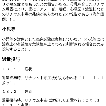
リーマス錠１００
３から１／２であったとの報告がある。母乳を介したリチウ
ム曝露により、児にチアノーゼ、嗜眠、心電図Ｔ波逆転など
のリチウム中毒の兆候があらわれたとの報告がある（海外症
例））。
小児等
小児等を対象とした臨床試験は実施していない（小児等には
治療上の有益性が危険性を上まわると判断される場合にのみ
投与すること）。
過量投与
１３．１． 症状
過量投与時、リチウム中毒症状があらわれる〔１１．１．１
参照〕。
１３．２． 処置
過量投与時、リチウム中毒に対応した処置を行うこと〔１
１．１．１参照〕。