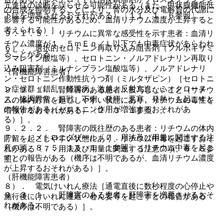
亢進症の診断を誤らせる可能性がある（また、甲状腺機能低
の合成を抑制することにより、腎の水分及び電解質の代謝に
下症を増悪させるおそれがある）〔１１．１．６参照〕。
影響する可能性があるため、血清リチウム濃度が上昇すると
考えられる）］。
９．１．５． リチウムに異常な感受性を示す患者：血清リ
チウム濃度が１．５ｍＥｑ／Ｌ以下でも中毒症状があらわれ
６）． 選択的セロトニン再取り込み阻害剤（フルボキサミ
ることがある。
ンマレイン酸塩等）、セロトニン・ノルアドレナリン再取り
込み阻害剤（ミルナシプラン塩酸塩等）、ノルアドレナリ
（腎機能障害患者）
ン・セロトニン作動性抗うつ剤（ミルタザピン）［セロトニ
ン症候群（錯乱、軽躁病、激越、反射亢進、ミオクローヌ
９．２．１． 腎障害のある患者：投与しないこと（リチウ
ス、協調異常、振戦、下痢、発汗、悪寒、発熱）を起こすと
ムの体内貯留を起こしやすい状態にあり、リチウムの毒性を
の報告がある（セロトニン作用が増強するおそれがあ
増強するおそれがある）〔２．３．１参照〕。
る）］。
９．２．２． 腎障害の既往歴のある患者：リチウムの体内
７）． メトロニダゾール〔７．用法及び用量に関連する注
貯留を起こしやすい状態にあり、リチウム中毒を起こすおそ
意の項、８．５、１１．１．１参照〕［リチウム中毒を起こ
れがある〔７．用法及び用量に関連する注意の項、８．５参
すとの報告がある（機序は不明であるが、血清リチウム濃度
照〕。
が上昇するおそれがある）］。
（肝機能障害患者）
８）． 電気けいれん療法［通電直後に数秒程度の心停止や
９．３．１． 肝障害のある患者：肝障害を増悪させるおそ
施行後にけいれん遷延・せん妄等を起こすとの報告がある
れがある。
（機序は不明である）］。