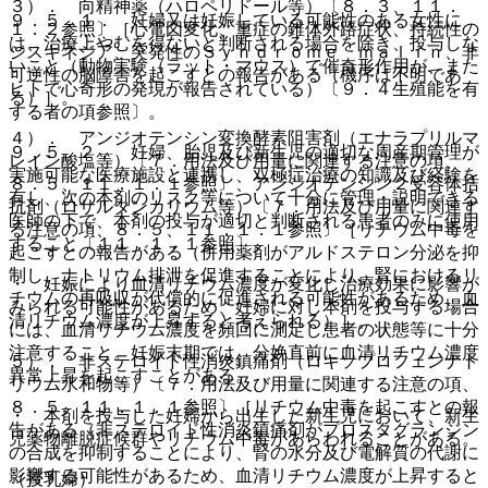
３）． 向精神薬（ハロペリドール等）〔８．３、１１．
９．５．１． 妊婦又は妊娠している可能性のある女性に
１．２参照〕［心電図変化、重症の錐体外路症状、持続性の
は、治療上やむを得ないと判断される場合を除き、投与しな
ジスキネジア、突発性のＳｙｎｄｒｏｍｅ ｍａｌｉｎ、非
いこと（動物実験（ラット・マウス）で催奇形作用が、また
可逆性の脳障害を起こすとの報告がある（機序は不明であ
ヒトで心奇形の発現が報告されている）〔９．４生殖能を有
る）］。
する者の項参照〕。
４）． アンジオテンシン変換酵素阻害剤（エナラプリルマ
９．５．２． 妊婦、胎児及び新生児の適切な周産期管理が
レイン酸塩等）〔７．用法及び用量に関連する注意の項、
実施可能な医療施設と連携し、双極症治療の知識及び経験を
８．５、１１．１．１参照〕、アンジオテンシン２受容体拮
有し、次の本剤のリスク等について十分に管理・説明できる
抗剤（ロサルタンカリウム等）〔７．用法及び用量に関連す
医師の下で、本剤の投与が適切と判断される患者のみに使用
る注意の項、８．５、１１．１．１参照〕［リチウム中毒を
すること〔１１．１．１参照〕。
起こすとの報告がある（併用薬剤がアルドステロン分泌を抑
制し、ナトリウム排泄を促進することにより、腎におけるリ
・ 妊娠により血清リチウム濃度が変化し治療効果に影響が
チウムの再吸収が代償的に促進される可能性があるため、血
みられる可能性があるため、妊婦に対し本剤を投与する場合
清リチウム濃度が上昇すると考えられる）］。
には、血清リチウム濃度を頻回に測定し患者の状態等に十分
注意すること。妊娠末期では、分娩直前に血清リチウム濃度
５）． 非ステロイド性消炎鎮痛剤（ロキソプロフェンナト
異常上昇を起こすことがある。
リウム水和物等）〔７．用法及び用量に関連する注意の項、
８．５、１１．１．１参照〕［リチウム中毒を起こすとの報
・ 本剤を投与した妊婦から出生した新生児において、新生
告がある（非ステロイド性消炎鎮痛剤がプロスタグランジン
児薬物離脱症候群やリチウム中毒があらわれることがある。
の合成を抑制することにより、腎の水分及び電解質の代謝に
影響する可能性があるため、血清リチウム濃度が上昇すると
（授乳婦）