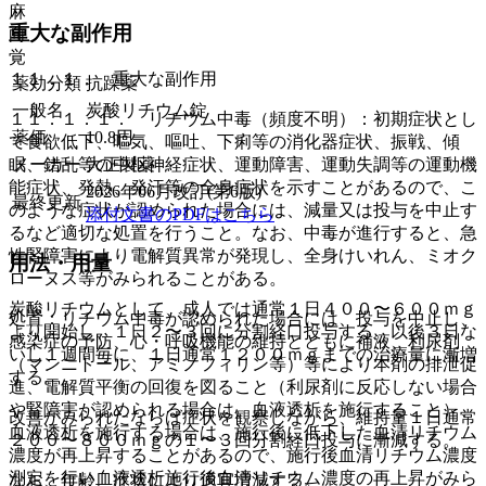
麻
重大な副作用
向
覚
１１．１． 重大な副作用
薬効分類
抗躁薬
一般名
炭酸リチウム錠
１１．１．１． リチウム中毒（頻度不明）：初期症状とし
薬価
10.8
円
て食欲低下、嘔気、嘔吐、下痢等の消化器症状、振戦、傾
メーカー
大正製薬
眠、錯乱等の中枢神経症状、運動障害、運動失調等の運動機
能症状、発熱、発汗等の全身症状を示すことがあるので、こ
2026年06月改訂(第6版)
最終更新
のような症状が認められた場合には、減量又は投与を中止す
添付文書のPDFはこちら
るなど適切な処置を行うこと。なお、中毒が進行すると、急
性腎障害により電解質異常が発現し、全身けいれん、ミオク
用法・用量
ローヌス等がみられることがある。
炭酸リチウムとして、成人では通常１日４００〜６００ｍｇ
処置：リチウム中毒が認められた場合には、投与を中止し、
より開始し、１日２〜３回に分割経口投与する。以後３日な
感染症の予防、心・呼吸機能の維持とともに補液、利尿剤
いし１週間毎に、１日通常１２００ｍｇまでの治療量に漸増
（マンニトール、アミノフィリン等）等により本剤の排泄促
する。
進、電解質平衡の回復を図ること（利尿剤に反応しない場合
や腎障害が認められる場合は、血液透析を施行すること）、
改善がみられたならば症状を観察しながら、維持量１日通常
血液透析を施行する場合は、施行後に低下した血清リチウム
２００〜８００ｍｇの１〜３回分割経口投与に漸減する。
濃度が再上昇することがあるので、施行後血清リチウム濃度
測定を行い血液透析施行後血清リチウム濃度の再上昇がみら
なお、年齢、症状により適宜増減する。