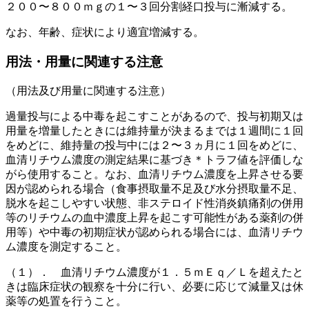
２００〜８００ｍｇの１〜３回分割経口投与に漸減する。
なお、年齢、症状により適宜増減する。
用法・用量に関連する注意
（用法及び用量に関連する注意）
過量投与による中毒を起こすことがあるので、投与初期又は
用量を増量したときには維持量が決まるまでは１週間に１回
をめどに、維持量の投与中には２〜３ヵ月に１回をめどに、
血清リチウム濃度の測定結果に基づき＊トラフ値を評価しな
がら使用すること。なお、血清リチウム濃度を上昇させる要
因が認められる場合（食事摂取量不足及び水分摂取量不足、
脱水を起こしやすい状態、非ステロイド性消炎鎮痛剤の併用
等のリチウムの血中濃度上昇を起こす可能性がある薬剤の併
用等）や中毒の初期症状が認められる場合には、血清リチウ
ム濃度を測定すること。
（１）． 血清リチウム濃度が１．５ｍＥｑ／Ｌを超えたと
きは臨床症状の観察を十分に行い、必要に応じて減量又は休
薬等の処置を行うこと。