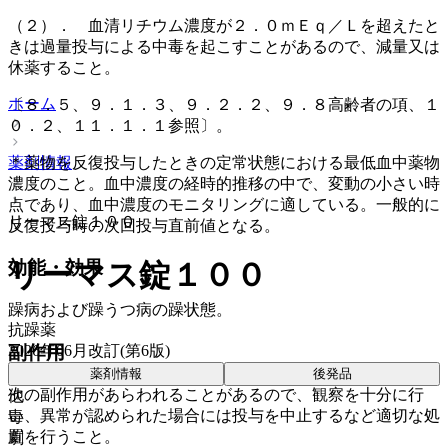
（２）． 血清リチウム濃度が２．０ｍＥｑ／Ｌを超えたと
きは過量投与による中毒を起こすことがあるので、減量又は
休薬すること。
ホーム
〔８．５、９．１．３、９．２．２、９．８高齢者の項、１
０．２、１１．１．１参照〕。
＊薬物を反復投与したときの定常状態における最低血中薬物
薬剤情報
濃度のこと。血中濃度の経時的推移の中で、変動の小さい時
点であり、血中濃度のモニタリングに適している。一般的に
リーマス錠１００
反復投与時の次回投与直前値となる。
リーマス錠１００
効能・効果
躁病および躁うつ病の躁状態。
抗躁薬
2026年06月改訂(第6版)
副作用
薬剤情報
後発品
次の副作用があらわれることがあるので、観察を十分に行
他
い、異常が認められた場合には投与を中止するなど適切な処
毒
置を行うこと。
劇