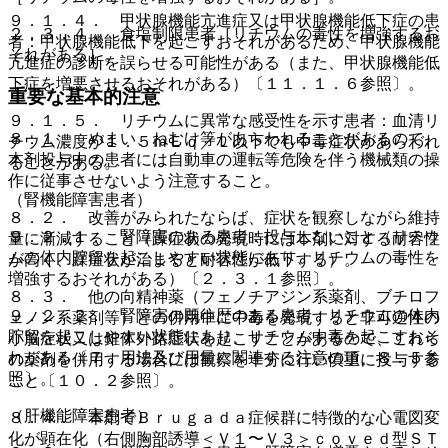
９．１．４． 甲状腺機能亢進症又は甲状腺機能低下症の患
２．３．４． 食塩制限患者［リチウムの毒性を増強するお
者：甲状腺機能低下を起こすおそれがあるため、甲状腺機能
それがある］。
亢進症の診断を誤らせる可能性がある（また、甲状腺機能低
下症を増悪させるおそれがある）〔１１．１．６参照〕。
重要な基本的注意
９．１．５． リチウムに異常な感受性を示す患者：血清リ
８．１． めまい、ねむけ等があらわれることがあるので、
チウム濃度が１．５ｍＥｑ／Ｌ以下でも中毒症状があらわれ
本剤投与中の患者には自動車の運転等危険を伴う機械類の操
ることがある。
作に従事させないよう注意すること。
（腎機能障害患者）
８．２． 改善がみられたならば、症状を観察しながら維持
９．２．１． 腎障害のある患者：投与しないこと（リチウ
量に漸減すること（躁症状の発現時には本剤に対する耐容性
ムの体内貯留を起こしやすい状態にあり、リチウムの毒性を
が高く、躁症状が治まると耐容性が低下する）。
増強するおそれがある）〔２．３．１参照〕。
８．３． 他の向精神薬（フェノチアジン系薬剤、ブチロフ
９．２．２． 腎障害の既往歴のある患者：リチウムの体内
ェノン系薬剤等）との併用中に中毒を発現すると非可逆性の
貯留を起こしやすい状態にあり、リチウム中毒を起こすおそ
小脳症状又は錐体外路症状を起こすことがあるので、これら
れがある〔７．用法及び用量に関連する注意の項、８．５参
の薬剤を併用する場合には観察を十分に行い慎重に投与する
照〕。
こと〔１０．２参照〕。
（肝機能障害患者）
８．４． 本剤でＢｒｕｇａｄａ症候群に特徴的な心電図変
化が顕在化（右側胸部誘導＜Ｖ１〜Ｖ３＞ｃｏｖｅｄ型ＳＴ