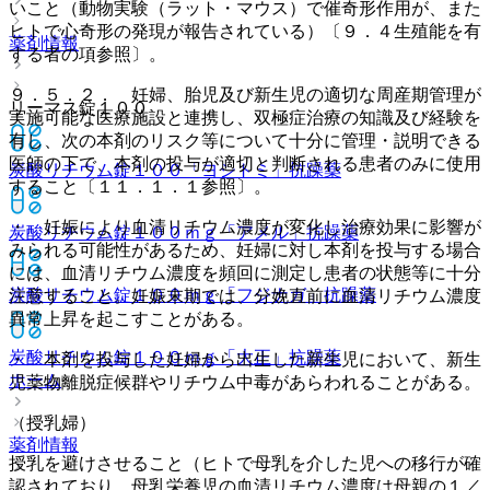
いこと（動物実験（ラット・マウス）で催奇形作用が、また
ヒトで心奇形の発現が報告されている）〔９．４生殖能を有
薬剤情報
する者の項参照〕。
９．５．２． 妊婦、胎児及び新生児の適切な周産期管理が
リーマス錠１００
実施可能な医療施設と連携し、双極症治療の知識及び経験を
有し、次の本剤のリスク等について十分に管理・説明できる
医師の下で、本剤の投与が適切と判断される患者のみに使用
炭酸リチウム錠１００「ヨシトミ」
抗躁薬
すること〔１１．１．１参照〕。
・ 妊娠により血清リチウム濃度が変化し治療効果に影響が
炭酸リチウム錠１００ｍｇ「アメル」
抗躁薬
みられる可能性があるため、妊婦に対し本剤を投与する場合
には、血清リチウム濃度を頻回に測定し患者の状態等に十分
炭酸リチウム錠１００ｍｇ「フジナガ」
抗躁薬
注意すること。妊娠末期では、分娩直前に血清リチウム濃度
異常上昇を起こすことがある。
炭酸リチウム錠１００ｍｇ「大正」
抗躁薬
・ 本剤を投与した妊婦から出生した新生児において、新生
ホーム
児薬物離脱症候群やリチウム中毒があらわれることがある。
（授乳婦）
薬剤情報
授乳を避けさせること（ヒトで母乳を介した児への移行が確
認されており、母乳栄養児の血清リチウム濃度は母親の１／