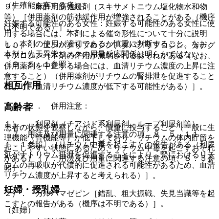
（生殖能を有する者）
９）． 麻酔用筋弛緩剤（スキサメトニウム塩化物水和物
等）［併用薬剤の筋弛緩作用が増強されることがある（機序
妊娠する可能性のある女性：妊娠する可能性のある女性に使
は不明である）］。
用する場合には、本剤による催奇形性について十分に説明
し、本剤の使用が適切であるか慎重に判断すること。なお、
１０）． エンパグリフロジン、ダパグリフロジン、カナグ
本剤と先天異常リスクの用量反応関係は明らかではない
リフロジン［本剤の作用が減弱されるおそれがある（なお、
〔９．５．１参照〕。
併用薬剤を中止する場合には、血清リチウム濃度の上昇に注
意すること）（併用薬剤がリチウムの腎排泄を促進すること
相互作用
により、血清リチウム濃度が低下する可能性がある）］。
１０．２． 併用注意：
高齢者
１）． 利尿剤（チアジド系利尿剤、ループ利尿剤等）
患者の状態を観察しながら、慎重に投与すること（一般に生
〔７．用法及び用量に関連する注意の項、８．５、１１．
理機能（腎機能等）が低下しており、リチウムの体内貯留を
１．１参照〕［リチウム中毒を起こすとの報告がある（利尿
起こしやすい状態にあるため、リチウム中毒を起こすおそれ
剤がナトリウム排泄を促進することにより、腎におけるリチ
がある）〔７．用法及び用量に関連する注意の項、８．５参
ウムの再吸収が代償的に促進される可能性があるため、血清
照〕。
リチウム濃度が上昇すると考えられる）］。
妊婦・授乳婦
２）． カルバマゼピン［錯乱、粗大振戦、失見当識等を起
こすとの報告がある（機序は不明である）］。
（妊婦）