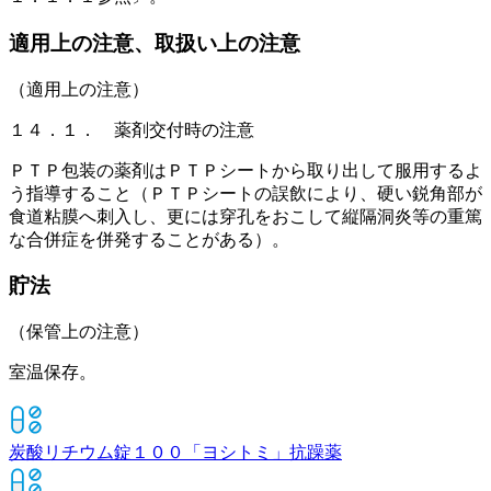
適用上の注意、取扱い上の注意
（適用上の注意）
１４．１． 薬剤交付時の注意
ＰＴＰ包装の薬剤はＰＴＰシートから取り出して服用するよ
う指導すること（ＰＴＰシートの誤飲により、硬い鋭角部が
食道粘膜へ刺入し、更には穿孔をおこして縦隔洞炎等の重篤
な合併症を併発することがある）。
貯法
（保管上の注意）
室温保存。
炭酸リチウム錠１００「ヨシトミ」
抗躁薬