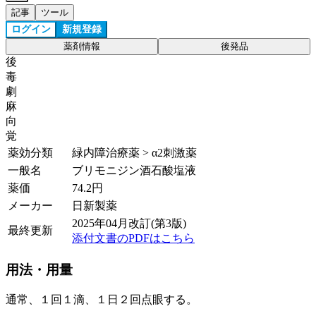
記事
ツール
ログイン
新規登録
薬剤情報
後発品
後
毒
劇
麻
向
覚
薬効分類
緑内障治療薬 > α2刺激薬
一般名
ブリモニジン酒石酸塩液
薬価
74.2
円
メーカー
日新製薬
2025年04月改訂(第3版)
最終更新
添付文書のPDFはこちら
用法・用量
通常、１回１滴、１日２回点眼する。