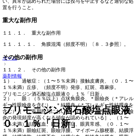
い、異常が認められた場合には投与を中止するなど適切な処
置を行うこと。
重大な副作用
１１．１． 重大な副作用
１１．１．１． 角膜混濁（頻度不明）〔８．３参照〕。
その他の副作用
ホーム
１１．２． その他の副作用
薬剤情報
１）． 過敏症：（１〜５％未満）接触皮膚炎、（０．１〜
１％未満）丘疹、（頻度不明）発疹、紅斑、蕁麻疹。
ブリモニジン酒石酸塩点眼液０．１％「日新」
２）． 眼：（５％以上）点状角膜炎、＊眼瞼炎（＊アレル
ギー性眼瞼炎を含む）、＊結膜炎（＊アレルギー性結膜炎を
ブリモニジン酒石酸塩点眼液
含む）［＊：長期投与において、アレルギー性結膜炎・眼瞼
炎の発現頻度が高くなる傾向が認められている］、（１〜
０．１％「日新」
５％未満）結膜充血、眼そう痒症、眼異常感、（０．１〜
１％未満）眼瞼紅斑、眼瞼浮腫、マイボーム腺梗塞、結膜浮