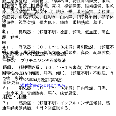
腫、結膜濾胞、結膜蒼白、結膜出血、乾性角結膜炎、眼脂、
緑内障治療薬 > α2刺激薬
眼刺激、眼痛、眼異物感、霧視、視覚障害、眼精疲労、眼乾
2025年04月改訂(第3版)
燥、流涙増加、（頻度不明）眼瞼下垂、眼瞼障害、麦粒腫、
薬剤情報
後発品
角膜炎、角膜びらん、虹彩炎、白内障、硝子体剥離、硝子体
後
浮遊物、視野欠損、視力低下、縮瞳、眼灼熱感、羞明。
毒
劇
３）． 循環器：（頻度不明）徐脈、頻脈、低血圧、高血
麻
圧、動悸。
向
４）． 呼吸器：（０．１〜１％未満）鼻刺激感、（頻度不
覚
明）咳嗽、呼吸困難、気管支炎、咽頭炎、鼻炎、副鼻腔炎、
薬効分類
緑内障治療薬 > α2刺激薬
鼻乾燥。
一般名
ブリモニジン酒石酸塩液
薬価
74.2
円
５）． 精神神経系：（０．１〜１％未満）浮動性めまい、
回転性めまい、頭痛、耳鳴、傾眠、（頻度不明）不眠症、う
メーカー
日新製薬
つ病、失神。
2025年04月改訂(第3版)
最終更新
添付文書のPDFはこちら
６）． 消化器：（０．１〜１％未満）口内乾燥、口渇、
（頻度不明）胃腸障害、悪心、味覚異常。
用法・用量
７）． 感染症：（頻度不明）インフルエンザ症候群、感
通常、１回１滴、１日２回点眼する。
冒、呼吸器感染。