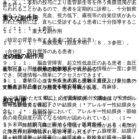
８．３． 本剤の投与により血管新生等を伴う角膜混濁があ
置を行うこと。
らわれることがあるので、患者を定期的に診察し、十分観察
すること。また、充血、視力低下、霧視等の自覚症状があら
重大な副作用
われた場合には、直ちに受診するよう患者に十分指導するこ
と〔１１．１．１参照〕。
１１．１． 重大な副作用
（特定の背景を有する患者に関する注意）
１１．１．１． 角膜混濁（頻度不明）〔８．３参照〕。
（合併症・既往歴等のある患者）
その他の副作用
薬剤情報
９．１．１． 脳血管障害、起立性低血圧のある患者：血圧
薬剤写真、用法用量、効能効果や後発品の情報が一度に参照
１１．２． その他の副作用
低下により、症状が悪化するおそれがある。
でき、関連情報へ簡単にアクセスができます。
１）． 過敏症：（１〜５％未満）接触皮膚炎、（０．１〜
９．１．２． 心血管系疾患のある患者：血圧及び脈拍数の
一般名、製品名どちらでも検索可能！
１％未満）丘疹、（頻度不明）発疹、紅斑、蕁麻疹。
変動により、症状が悪化するおそれがある。
※ ご使用いただく際に、必ず最新の添付文書および安全性
２）． 眼：（５％以上）点状角膜炎、＊眼瞼炎（＊アレル
相互作用
情報も併せてご確認下さい。
ギー性眼瞼炎を含む）、＊結膜炎（＊アレルギー性結膜炎を
含む）［＊：長期投与において、アレルギー性結膜炎・眼瞼
１０．２． 併用注意：
炎の発現頻度が高くなる傾向が認められている］、（１〜
５％未満）結膜充血、眼そう痒症、眼異常感、（０．１〜
１）． 降圧剤［降圧作用を増強する可能性がある（相加的
１％未満）眼瞼紅斑、眼瞼浮腫、マイボーム腺梗塞、結膜浮
に降圧作用が増強されると考えられる）］。
腫、結膜濾胞、結膜蒼白、結膜出血、乾性角結膜炎、眼脂、
※本製品は疾病の診断・治療・予防を目的としたプログラム