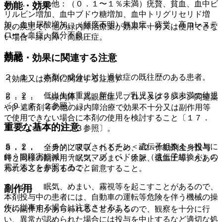
８）． その他：（０．１〜１％未満）疣贅、貧血、血中ビ
効能・効果
リルビン増加、血中ブドウ糖増加、血中トリグリセリド増
加、血中尿酸増加、（頻度不明）無力症、疲労、高コレステ
次の疾患で、他の緑内障治療薬が効果不十分又は使用できな
ロール血症、気分不良。
い場合：緑内障、高眼圧症。
禁忌
効能・効果に関連する注意
２．１． 本剤の成分に対し過敏症の既往歴のある患者。
（効能又は効果に関連する注意）
２．２． 低出生体重児、新生児、乳児又は２歳未満の幼児
５．１． 〈緑内障、高眼圧症〉プロスタグランジン関連薬
〔９．７．２参照〕。
やβ−遮断剤等の他の緑内障治療で効果不十分又は副作用等
で使用できない場合に本剤の使用を検討すること〔１７．
重要な基本的注意
１．２、１７．１．３参照〕。
５．２． 〈チソツマブ ベドチン＜遺伝子組換え＞投与に
８．１． 全身的に吸収されるため、α２−作動剤全身投与
伴う眼障害軽減〉チソツマブ ベドチン（遺伝子組換え）の
時と同様の副作用（眠気、めまい、徐脈、低血圧等）があら
電子添文を参照すること。
われることがあるので、留意すること。
８．２． 眠気、めまい、霧視等を起こすことがあるので、
副作用
本剤投与中の患者には、自動車の運転等危険を伴う機械の操
作に従事する場合は注意させること。
次の副作用があらわれることがあるので、観察を十分に行
い、異常が認められた場合には投与を中止するなど適切な処