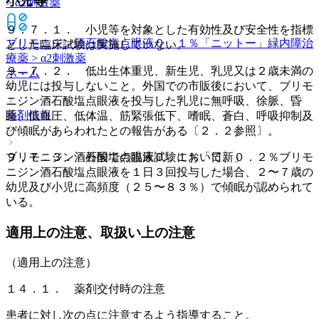
小児等
> α2刺激薬
９．７．１． 小児等を対象とした有効性及び安全性を指標
ブリモニジン酒石酸塩点眼液０．１％「ニットー」
緑内障治
とした臨床試験は実施していない。
療薬 > α2刺激薬
９．７．２． 低出生体重児、新生児、乳児又は２歳未満の
ホーム
幼児には投与しないこと。外国での市販後において、ブリモ
ニジン酒石酸塩点眼液を投与した乳児に無呼吸、徐脈、昏
薬剤情報
睡、低血圧、低体温、筋緊張低下、嗜眠、蒼白、呼吸抑制及
び傾眠があらわれたとの報告がある〔２．２参照〕。
ブリモニジン酒石酸塩点眼液０．１％「日新」
９．７．３． 外国での臨床試験において、０．２％ブリモ
ニジン酒石酸塩点眼液を１日３回投与した場合、２〜７歳の
幼児及び小児に高頻度（２５〜８３％）で傾眠が認められて
いる。
適用上の注意、取扱い上の注意
（適用上の注意）
１４．１． 薬剤交付時の注意
患者に対し次の点に注意するよう指導すること。