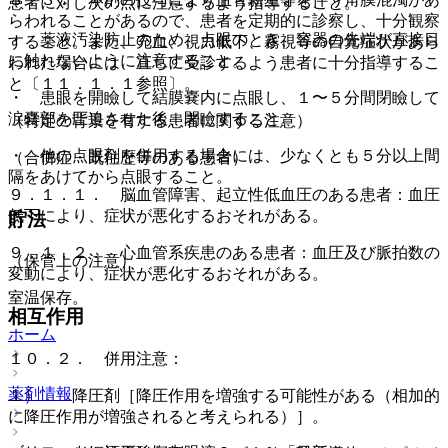
患者に対し次の点に注意するよう指導すること。
らわれることがあるので、患者を定期的に診察し、十分観察
・ 薬液汚染防止のため、点眼のとき、容器の先端が直接目
すること。また、充血、視力低下、霧視等の自覚症状があら
に触れないように注意すること。
われた場合には、直ちに受診するよう患者に十分指導するこ
と〔１１．１．１参照〕。
・ 患眼を開瞼して結膜嚢内に点眼し、１〜５分間閉瞼して
涙嚢部を圧迫させた後、開瞼すること。
（特定の背景を有する患者に関する注意）
・ 他の点眼剤を併用する場合には、少なくとも５分以上間
（合併症・既往歴等のある患者）
隔をあけてから点眼すること。
９．１．１． 脳血管障害、起立性低血圧のある患者：血圧
低下により、症状が悪化するおそれがある。
貯法
９．１．２． 心血管系疾患のある患者：血圧及び脈拍数の
（保管上の注意）
変動により、症状が悪化するおそれがある。
室温保存。
相互作用
ホーム
１０．２． 併用注意：
薬剤情報
１）． 降圧剤［降圧作用を増強する可能性がある（相加的
に降圧作用が増強されると考えられる）］。