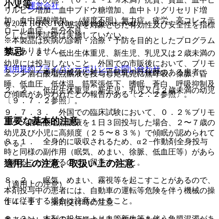
小児等
運営会社
リルビン増加、血中ブドウ糖増加、血中トリグリセリド増
加、血中尿酸増加、（頻度不明）無力症、疲労、高コレステ
© 2021 HOKUTO Inc. All rights reserved.
９．７．１． 小児等を対象とした有効性及び安全性を指標
ロール血症、気分不良。
とした臨床試験は実施していない。
※本製品は疾病の診断・治療・予防を目的としたプログラム
ではありません。
禁忌
９．７．２． 低出生体重児、新生児、乳児又は２歳未満の
幼児には投与しないこと。外国での市販後において、ブリモ
利用規約
プライバシーポリシー
お問い合わせ
２．１． 本剤の成分に対し過敏症の既往歴のある患者。
ニジン酒石酸塩点眼液を投与した乳児に無呼吸、徐脈、昏
睡、低血圧、低体温、筋緊張低下、嗜眠、蒼白、呼吸抑制及
２．２． 低出生体重児、新生児、乳児又は２歳未満の幼児
び傾眠があらわれたとの報告がある〔２．２参照〕。
〔９．７．２参照〕。
９．７．３． 外国での臨床試験において、０．２％ブリモ
重要な基本的注意
ニジン酒石酸塩点眼液を１日３回投与した場合、２〜７歳の
幼児及び小児に高頻度（２５〜８３％）で傾眠が認められて
８．１． 全身的に吸収されるため、α２−作動剤全身投与
いる。
時と同様の副作用（眠気、めまい、徐脈、低血圧等）があら
われることがあるので、留意すること。
適用上の注意、取扱い上の注意
８．２． 眠気、めまい、霧視等を起こすことがあるので、
（適用上の注意）
本剤投与中の患者には、自動車の運転等危険を伴う機械の操
作に従事する場合は注意させること。
１４．１． 薬剤交付時の注意
８．３． 本剤の投与により血管新生等を伴う角膜混濁があ