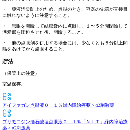
・ 薬液汚染防止のため、点眼のとき、容器の先端が直接目
に触れないように注意すること。
・ 患眼を開瞼して結膜嚢内に点眼し、１〜５分間閉瞼して
涙嚢部を圧迫させた後、開瞼すること。
・ 他の点眼剤を併用する場合には、少なくとも５分以上間
隔をあけてから点眼すること。
貯法
（保管上の注意）
室温保存。
アイファガン点眼液０．１％
緑内障治療薬 > α2刺激薬
ブリモニジン酒石酸塩点眼液０．１％「ＮＩＴ」
緑内障治療
薬 > α2刺激薬