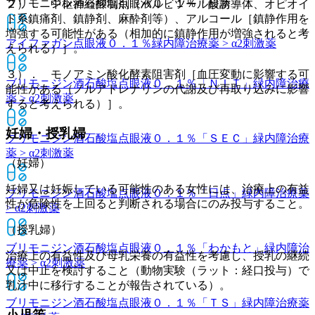
ブリモニジン酒石酸塩点眼液０．１％「日新」
２）． 中枢神経抑制剤（バルビツール酸誘導体、オピオイ
ド系鎮痛剤、鎮静剤、麻酔剤等）、アルコール［鎮静作用を
増強する可能性がある（相加的に鎮静作用が増強されると考
アイファガン点眼液０．１％
緑内障治療薬 > α2刺激薬
えられる）］。
３）． モノアミン酸化酵素阻害剤［血圧変動に影響する可
ブリモニジン酒石酸塩点眼液０．１％「ＮＩＴ」
緑内障治療
能性がある（ノルアドレナリンの代謝及び再取り込みに影響
薬 > α2刺激薬
すると考えられる）］。
妊婦・授乳婦
ブリモニジン酒石酸塩点眼液０．１％「ＳＥＣ」
緑内障治療
薬 > α2刺激薬
（妊婦）
妊婦又は妊娠している可能性のある女性には、治療上の有益
ブリモニジン酒石酸塩点眼液０．１％「日点」
緑内障治療薬
性が危険性を上回ると判断される場合にのみ投与すること。
> α2刺激薬
（授乳婦）
ブリモニジン酒石酸塩点眼液０．１％「わかもと」
緑内障治
治療上の有益性及び母乳栄養の有益性を考慮し、授乳の継続
療薬 > α2刺激薬
又は中止を検討すること（動物実験（ラット：経口投与）で
乳汁中に移行することが報告されている）。
ブリモニジン酒石酸塩点眼液０．１％「ＴＳ」
緑内障治療薬