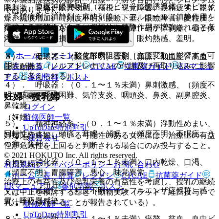
２）． 中枢神経抑制剤（バルビツール酸誘導体、オピオイ
眼刺激、眼痛、眼異物感、霧視、視覚障害、眼精疲労、眼乾
ではありません。
ド系鎮痛剤、鎮静剤、麻酔剤等）、アルコール［鎮静作用を
燥、流涙増加、（頻度不明）眼瞼下垂、眼瞼障害、麦粒腫、
増強する可能性がある（相加的に鎮静作用が増強されると考
角膜炎、角膜びらん、虹彩炎、白内障、硝子体剥離、硝子体
えられる）］。
浮遊物、視野欠損、視力低下、縮瞳、眼灼熱感、羞明。
ホーム
ノート
３）． モノアミン酸化酵素阻害剤［血圧変動に影響する可
３）． 循環器：（頻度不明）徐脈、頻脈、低血圧、高血
能性がある（ノルアドレナリンの代謝及び再取り込みに影響
表・計算
レジメン
CTCAE
抗菌薬ガイド
ERマニュ
圧、動悸。
すると考えられる）］。
アル
薬剤情報
ポスト
４）． 呼吸器：（０．１〜１％未満）鼻刺激感、（頻度不
明）咳嗽、呼吸困難、気管支炎、咽頭炎、鼻炎、副鼻腔炎、
妊婦・授乳婦
新規登録
鼻乾燥。
ログイン
監修医師一覧
（妊婦）
５）． 精神神経系：（０．１〜１％未満）浮動性めまい、
UpToDate特別割引
回転性めまい、頭痛、耳鳴、傾眠、（頻度不明）不眠症、う
妊婦又は妊娠している可能性のある女性には、治療上の有益
運営会社
つ病、失神。
性が危険性を上回ると判断される場合にのみ投与すること。
© 2021 HOKUTO Inc. All rights reserved.
６）． 消化器：（０．１〜１％未満）口内乾燥、口渇、
（授乳婦）
利用規約
プライバシーポリシー
お問い合わせ
（頻度不明）胃腸障害、悪心、味覚異常。
ホーム
表・計算
レジメン
CTCAE
抗菌薬ガイド
治療上の有益性及び母乳栄養の有益性を考慮し、授乳の継続
ERマニュアル
薬剤情報
ポスト
７）． 感染症：（頻度不明）インフルエンザ症候群、感
又は中止を検討すること（動物実験（ラット：経口投与）で
冒、呼吸器感染。
乳汁中に移行することが報告されている）。
監修医師一覧
UpToDate特別割引
８）． その他：（０．１〜１％未満）疣贅、貧血、血中ビ