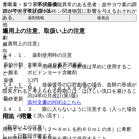
含嗽薬 > ヨウ素系消毒薬
９．１．１． 甲状腺機能異常のある患者：血中ヨウ素の調
2024年02月改訂(第1版)
節ができず甲状腺ホルモン関連物質に影響を与えるおそれが
ある。
薬剤情報
後発品
他
適用上の注意、取扱い上の注意
毒
劇
（適用上の注意）
麻
向
１４．１． 薬剤使用時の注意
覚
薬効分類
含嗽薬 > ヨウ素系消毒薬
１４．１．１． 用時希釈し、希釈後は早めに使用するこ
一般名
ポビドンヨード含嗽剤
と。
薬価
3.2
円
１４．１．２． 抜歯後等の口腔創傷の場合、血餅の形成が
メーカー
ＭｅｉｊｉＳｅｉｋａファルマ
阻害されると考えられる時期には、はげしい洗口を避けるこ
2024年02月改訂(第1版)
と。
最終更新
添付文書のPDFはこちら
１４．１．３． 眼に入らないように注意する（入った場合
には、水でよく洗い流す）。
用法・用量
（取扱い上の注意）
用時１５〜３０倍（２〜４ｍＬを約６０ｍＬの水）に希釈
し、１日数回含嗽する。
外箱開封後は、直射日光を避けて保存すること。