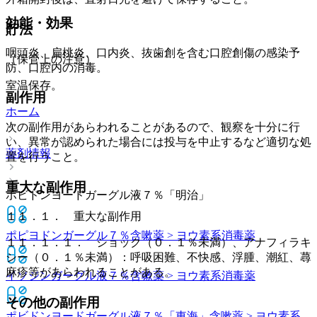
効能・効果
貯法
咽頭炎、扁桃炎、口内炎、抜歯創を含む口腔創傷の感染予
（保管上の注意）
防、口腔内の消毒。
室温保存。
副作用
ホーム
次の副作用があらわれることがあるので、観察を十分に行
い、異常が認められた場合には投与を中止するなど適切な処
薬剤情報
置を行うこと。
重大な副作用
ポビドンヨードガーグル液７％「明治」
１１．１． 重大な副作用
ポピヨドンガーグル７％
含嗽薬 > ヨウ素系消毒薬
１１．１．１． ショック（０．１％未満）、アナフィラキ
シー（０．１％未満）：呼吸困難、不快感、浮腫、潮紅、蕁
麻疹等があらわれることがある。
イソジンガーグル液７％
含嗽薬 > ヨウ素系消毒薬
その他の副作用
ポビドンヨードガーグル液７％「東海」
含嗽薬 > ヨウ素系