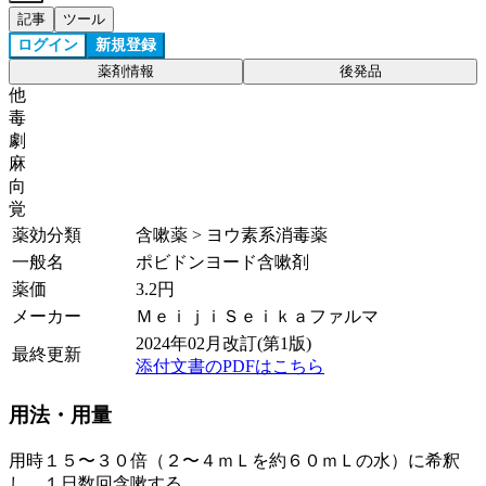
記事
ツール
ログイン
新規登録
薬剤情報
後発品
他
毒
劇
麻
向
覚
薬効分類
含嗽薬 > ヨウ素系消毒薬
一般名
ポビドンヨード含嗽剤
薬価
3.2
円
メーカー
ＭｅｉｊｉＳｅｉｋａファルマ
2024年02月改訂(第1版)
最終更新
添付文書のPDFはこちら
用法・用量
用時１５〜３０倍（２〜４ｍＬを約６０ｍＬの水）に希釈
し、１日数回含嗽する。