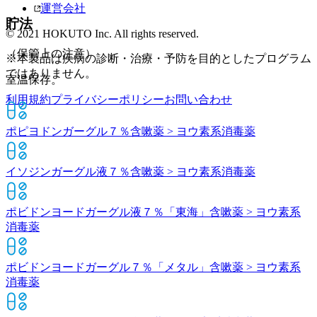
運営会社
貯法
© 2021 HOKUTO Inc. All rights reserved.
（保管上の注意）
※本製品は疾病の診断・治療・予防を目的としたプログラム
ではありません。
室温保存。
利用規約
プライバシーポリシー
お問い合わせ
ポピヨドンガーグル７％
含嗽薬 > ヨウ素系消毒薬
イソジンガーグル液７％
含嗽薬 > ヨウ素系消毒薬
ポビドンヨードガーグル液７％「東海」
含嗽薬 > ヨウ素系
消毒薬
ポビドンヨードガーグル７％「メタル」
含嗽薬 > ヨウ素系
消毒薬