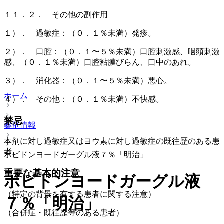
１１．２． その他の副作用
１）． 過敏症：（０．１％未満）発疹。
２）． 口腔：（０．１〜５％未満）口腔刺激感、咽頭刺激
感、（０．１％未満）口腔粘膜びらん、口中のあれ。
３）． 消化器：（０．１〜５％未満）悪心。
ホーム
４）． その他：（０．１％未満）不快感。
禁忌
薬剤情報
本剤に対し過敏症又はヨウ素に対し過敏症の既往歴のある患
者。
ポビドンヨードガーグル液７％「明治」
重要な基本的注意
ポビドンヨードガーグル液
（特定の背景を有する患者に関する注意）
７％「明治」
（合併症・既往歴等のある患者）