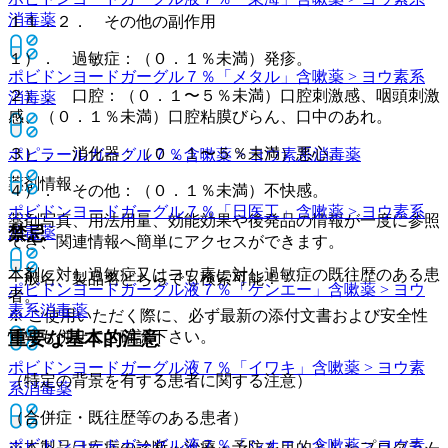
消毒薬
１１．２． その他の副作用
１）． 過敏症：（０．１％未満）発疹。
ポビドンヨードガーグル７％「メタル」
含嗽薬 > ヨウ素系
２）． 口腔：（０．１〜５％未満）口腔刺激感、咽頭刺激
消毒薬
感、（０．１％未満）口腔粘膜びらん、口中のあれ。
３）． 消化器：（０．１〜５％未満）悪心。
ポピラールガーグル７％
含嗽薬 > ヨウ素系消毒薬
薬剤情報
４）． その他：（０．１％未満）不快感。
ポビドンヨードガーグル７％「日医工」
含嗽薬 > ヨウ素系
薬剤写真、用法用量、効能効果や後発品の情報が一度に参照
禁忌
消毒薬
でき、関連情報へ簡単にアクセスができます。
本剤に対し過敏症又はヨウ素に対し過敏症の既往歴のある患
一般名、製品名どちらでも検索可能！
ポビドンヨードガーグル液７％「ケンエー」
含嗽薬 > ヨウ
者。
素系消毒薬
※ ご使用いただく際に、必ず最新の添付文書および安全性
情報も併せてご確認下さい。
重要な基本的注意
ポビドンヨードガーグル液７％「イワキ」
含嗽薬 > ヨウ素
（特定の背景を有する患者に関する注意）
系消毒薬
（合併症・既往歴等のある患者）
ポビドンヨードガーグル液７％「シオエ」
含嗽薬 > ヨウ素
※本製品は疾病の診断・治療・予防を目的としたプログラム