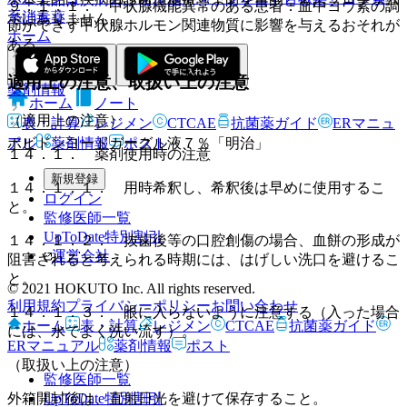
９．１．１． 甲状腺機能異常のある患者：血中ヨウ素の調
系消毒薬
ではありません。
節ができず甲状腺ホルモン関連物質に影響を与えるおそれが
ホーム
ある。
適用上の注意、取扱い上の注意
薬剤情報
ホーム
ノート
（適用上の注意）
表・計算
レジメン
CTCAE
抗菌薬ガイド
ERマニュ
アル
薬剤情報
ポスト
ポビドンヨードガーグル液７％「明治」
１４．１． 薬剤使用時の注意
新規登録
１４．１．１． 用時希釈し、希釈後は早めに使用するこ
ログイン
と。
監修医師一覧
UpToDate特別割引
１４．１．２． 抜歯後等の口腔創傷の場合、血餅の形成が
運営会社
阻害されると考えられる時期には、はげしい洗口を避けるこ
と。
© 2021 HOKUTO Inc. All rights reserved.
利用規約
プライバシーポリシー
お問い合わせ
１４．１．３． 眼に入らないように注意する（入った場合
ホーム
表・計算
レジメン
CTCAE
抗菌薬ガイド
には、水でよく洗い流す）。
ERマニュアル
薬剤情報
ポスト
（取扱い上の注意）
監修医師一覧
UpToDate特別割引
外箱開封後は、直射日光を避けて保存すること。