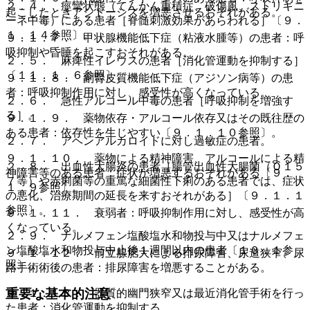
２．４． 痙攣状態（てんかん重積症、破傷風、ストリキニ
起こしたときアシドーシスを増悪させるおそれがある。
ーネ中毒）にある患者［脊髄刺激効果があらわれる］〔９．
１．１４参照〕。
９．１．７． 甲状腺機能低下症（粘液水腫等）の患者：呼
吸抑制や昏睡を起こすおそれがある。
２．５． 麻痺性イレウスの患者［消化管運動を抑制する］
〔１１．１．６参照〕。
９．１．８． 副腎皮質機能低下症（アジソン病等）の患
者：呼吸抑制作用に対し、感受性が高くなっている。
２．６． 急性アルコール中毒の患者［呼吸抑制を増強す
る］。
９．１．９． 薬物依存・アルコール依存又はその既往歴の
ある患者：依存性を生じやすい〔９．１．１０参照〕。
２．７． アヘンアルカロイドに対し過敏症の患者。
９．１．１０． 薬物による精神障害、アルコールによる精
２．８． 出血性大腸炎の患者［腸管出血性大腸菌（Ｏ１５
神障害等のある患者：症状が増悪するおそれがある〔９．
７等）や赤痢菌等の重篤な細菌性下痢のある患者では、症状
１．９参照〕。
の悪化、治療期間の延長を来すおそれがある］〔９．１．１
参照〕。
９．１．１１． 衰弱者：呼吸抑制作用に対し、感受性が高
くなっている。
２．９． ナルメフェン塩酸塩水和物投与中又はナルメフェ
ン塩酸塩水和物投与中止後１週間以内の患者〔１０．１参
９．１．１２． 前立腺肥大による排尿障害、尿道狭窄、尿
照〕。
路手術術後の患者：排尿障害を増悪することがある。
重要な基本的注意
９．１．１３． 器質的幽門狭窄又は最近消化管手術を行っ
た患者：消化管運動を抑制する。