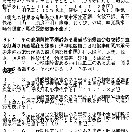
方を行い、保管に留意するとともに、患者等に対して適切な
指導を行うこと〔１４．１．１、１４．１．２参照〕。
４）． 消化器：（５％以上）便秘（２６．８％）、嘔気
（１６．９％）、嘔吐、（５％未満）下痢、食欲不振、胃不
（特定の背景を有する患者に関する注意）
快感、口渇、（頻度不明）腹痛、おくび、鼓腸、味覚異常、
（合併症・既往歴等のある患者）
嚥下障害、オッジ筋機能不全。
９．１．１． 細菌性下痢のある患者：治療上やむを得ない
５）． その他：（５％未満）そう痒感、発熱、倦怠感、血
と判断される場合を除き、投与しないこと（治療期間の延長
管拡張（顔面潮紅、熱感）、呼吸困難、（頻度不明）悪寒、
を来すおそれがある）〔２．８参照〕。
頭蓋内圧亢進、脱力感、胸部圧迫感、排尿障害、尿閉、脱
水、無月経、性欲減退、勃起障害、浮腫、皮膚乾燥。
９．１．２． 心機能障害あるいは低血圧のある患者：循環
不全を増強するおそれがある〔２．３参照〕。
禁忌
９．１．３． 呼吸機能障害のある患者：呼吸抑制を増強す
２．１． 重篤な呼吸抑制のある患者、重篤な慢性閉塞性肺
るおそれがある〔１１．１．３参照〕。
疾患の患者［呼吸抑制を増強する］〔１１．１．３参照〕。
９．１．４． 脳器質的障害のある患者：呼吸抑制や頭蓋内
２．２． 気管支喘息発作中の患者［呼吸を抑制し、気道分
圧上昇を起こすおそれがある。
泌を妨げる］。
９．１．５． ショック状態にある患者：循環不全や呼吸抑
２．３． 慢性肺疾患に続発する心不全の患者［呼吸抑制や
制を増強するおそれがある〔１１．１．１参照〕。
循環不全を増強する］〔９．１．２参照〕。
９．１．６． 代謝性アシドーシスのある患者：呼吸抑制を