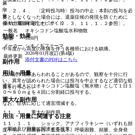
麻
向
７．２．４． 〈定時投与時〉投与の中止：本剤の投与を必
覚
要としなくなった場合には、退薬症候の発現を防ぐために
薬効分類
麻薬性オピオイド
徐々に減量すること〔７．２．３、１１．１．２参照〕。
一般名
オキシコドン塩酸塩水和物散
効能・効果
薬価
53.8
円
メーカー
シオノギファーマ
中等度から高度の疼痛を伴う各種癌における鎮痛。
2026年03月改訂(第4版)
最終更新
添付文書のPDFはこちら
副作用
用法・用量
次の副作用があらわれることがあるので、観察を十分に行
い、異常が認められた場合には投与を中止するなど適切な処
通常、成人にはオキシコドン塩酸塩（無水物）として１日１
置を行うこと。
０〜８０ｍｇを４回に分割経口投与する。
重大な副作用
なお、症状に応じて適宜増減する。
１１．１． 重大な副作用
用法・用量に関連する注意
１１．１．１． ショック、アナフィラキシー（いずれも頻
（用法及び用量に関連する注意）
度不明）：顔面蒼白、血圧低下、呼吸困難、頻脈、全身発