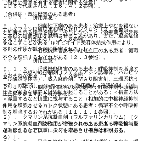
（特定の背景を有する患者に関する注意）
２Ｄ６で代謝される〔１６．４．２参照〕。
（合併症・既往歴等のある患者）
１０．１． 併用禁忌：
９．１．１． 細菌性下痢のある患者：治療上やむを得ない
ナルメフェン塩酸塩水和物＜セリンクロ＞〔２．９参照〕
と判断される場合を除き、投与しないこと（治療期間の延長
［本剤の鎮痛作用を減弱させることがあり、また、退薬症候
を来すおそれがある）〔２．８参照〕。
を起こすことがある（μオピオイド受容体拮抗作用により、
本剤の作用が競合的に阻害される）］。
９．１．２． 心機能障害あるいは低血圧のある患者：循環
不全を増強するおそれがある〔２．３参照〕。
１０．２． 併用注意：
９．１．３． 呼吸機能障害のある患者：呼吸抑制を増強す
１）． 中枢神経抑制剤（フェノチアジン誘導体、バルビツ
るおそれがある〔１１．１．３参照〕。
ール酸誘導体等）、吸入麻酔剤、ＭＡＯ阻害剤、三環系抗う
つ剤、β遮断剤、アルコール［＜臨床症状＞呼吸抑制、低血
９．１．４． 脳器質的障害のある患者：呼吸抑制や頭蓋内
圧及び顕著な鎮静又は昏睡が起こることがある；＜措置方法
圧上昇を起こすおそれがある。
＞減量するなど慎重に投与すること（相加的に中枢神経抑制
作用を増強させる）］。
９．１．５． ショック状態にある患者：循環不全や呼吸抑
制を増強するおそれがある〔１１．１．１参照〕。
２）． クマリン系抗凝血剤（ワルファリンカリウム）［ク
マリン系抗凝血剤の作用が増強されることがあるので投与量
９．１．６． 代謝性アシドーシスのある患者：呼吸抑制を
を調節するなど慎重に投与すること（機序は不明であ
起こしたときアシドーシスを増悪させるおそれがある。
る）］。