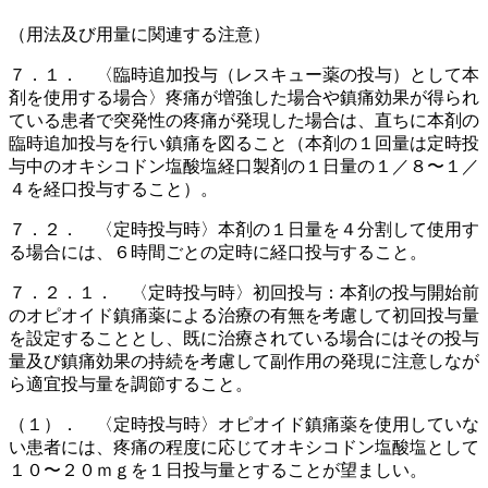
（用法及び用量に関連する注意）
７．１． 〈臨時追加投与（レスキュー薬の投与）として本
剤を使用する場合〉疼痛が増強した場合や鎮痛効果が得られ
ている患者で突発性の疼痛が発現した場合は、直ちに本剤の
臨時追加投与を行い鎮痛を図ること（本剤の１回量は定時投
与中のオキシコドン塩酸塩経口製剤の１日量の１／８〜１／
４を経口投与すること）。
７．２． 〈定時投与時〉本剤の１日量を４分割して使用す
る場合には、６時間ごとの定時に経口投与すること。
７．２．１． 〈定時投与時〉初回投与：本剤の投与開始前
のオピオイド鎮痛薬による治療の有無を考慮して初回投与量
を設定することとし、既に治療されている場合にはその投与
量及び鎮痛効果の持続を考慮して副作用の発現に注意しなが
ら適宜投与量を調節すること。
（１）． 〈定時投与時〉オピオイド鎮痛薬を使用していな
い患者には、疼痛の程度に応じてオキシコドン塩酸塩として
１０〜２０ｍｇを１日投与量とすることが望ましい。