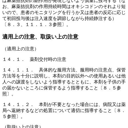
は麻薬拮抗剤の副作用が発現しないよう慎重に投与する（な
お、麻薬拮抗剤の作用持続時間はオキシコドンのそれより短
いので、患者のモニタリングを行うか又は患者の反応に応じ
て初回投与後は注入速度を調節しながら持続静注する）
〔８．３、１１．１．３参照〕。
適用上の注意、取扱い上の注意
（適用上の注意）
１４．１． 薬剤交付時の注意
１４．１．１． 具体的な服用方法、服用時の注意点、保管
方法等を十分に説明し、本剤の目的以外への使用あるいは他
人への譲渡をしないよう指導するとともに、本剤を子供の手
の届かないところに保管するよう指導すること〔８．５参
照〕。
１４．１．２． 本剤が不要となった場合には、病院又は薬
局へ返納するなどの処置について適切に指導すること〔８．
５参照〕。
（取扱い上の注意）