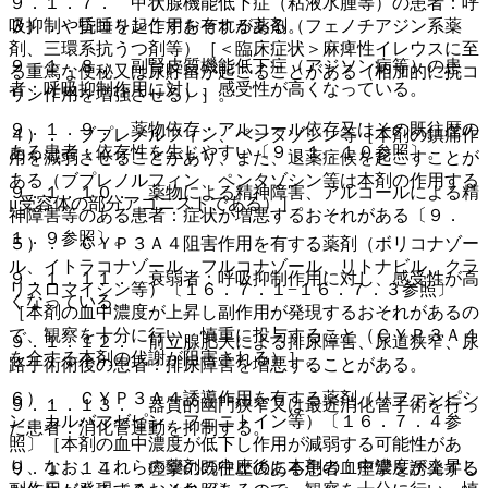
９．１．７． 甲状腺機能低下症（粘液水腫等）の患者：呼
３）． 抗コリン作用を有する薬剤（フェノチアジン系薬
吸抑制や昏睡を起こすおそれがある。
剤、三環系抗うつ剤等）［＜臨床症状＞麻痺性イレウスに至
９．１．８． 副腎皮質機能低下症（アジソン病等）の患
る重篤な便秘又は尿貯留が起こることがある（相加的に抗コ
者：呼吸抑制作用に対し、感受性が高くなっている。
リン作用を増強させる）］。
９．１．９． 薬物依存・アルコール依存又はその既往歴の
４）． ブプレノルフィン、ペンタゾシン等［本剤の鎮痛作
ある患者：依存性を生じやすい〔９．１．１０参照〕。
用を減弱させることがあり、また、退薬症候を起こすことが
ある（ブプレノルフィン、ペンタゾシン等は本剤の作用する
９．１．１０． 薬物による精神障害、アルコールによる精
μ受容体の部分アゴニストである）］。
神障害等のある患者：症状が増悪するおそれがある〔９．
１．９参照〕。
５）． ＣＹＰ３Ａ４阻害作用を有する薬剤（ボリコナゾー
ル、イトラコナゾール、フルコナゾール、リトナビル、クラ
９．１．１１． 衰弱者：呼吸抑制作用に対し、感受性が高
リスロマイシン等）〔１６．７．１−１６．７．３参照〕
くなっている。
［本剤の血中濃度が上昇し副作用が発現するおそれがあるの
で、観察を十分に行い、慎重に投与すること（ＣＹＰ３Ａ４
９．１．１２． 前立腺肥大による排尿障害、尿道狭窄、尿
を介する本剤の代謝が阻害される）］。
路手術術後の患者：排尿障害を増悪することがある。
６）． ＣＹＰ３Ａ４誘導作用を有する薬剤（リファンピシ
９．１．１３． 器質的幽門狭窄又は最近消化管手術を行っ
ン、カルバマゼピン、フェニトイン等）〔１６．７．４参
た患者：消化管運動を抑制する。
照〕［本剤の血中濃度が低下し作用が減弱する可能性があ
り、なお、これらの薬剤の中止後に本剤の血中濃度が上昇し
９．１．１４． 痙攣の既往歴のある患者：痙攣を誘発する