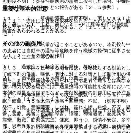
も頻度不明）：炎症性腸疾患の患者に投与した場合、中毒性
巨大結腸があらわれるとの報告がある〔２．５参照〕。
重要な基本的注意
１１．１．７． 肝機能障害（頻度不明）：著しいＡＳＴ上
８．１． 連用により薬物依存を生じることがあるので、観
昇、著しいＡＬＴ上昇、著しいＡｌ−Ｐ上昇等を伴う肝機能
察を十分に行い、慎重に投与すること〔１１．１．２参
障害があらわれることがある。
照〕。
その他の副作用
８．２． 眠気、眩暈が起こることがあるので、本剤投与中
の患者には自動車の運転等危険を伴う機械の操作に従事させ
１１．２． その他の副作用
ないように注意すること。
１）． 過敏症：（頻度不明）発疹、蕁麻疹。
８．３． 本剤を投与する場合には、便秘に対する対策とし
て緩下剤の併用、嘔気・嘔吐に対する対策として制吐剤の併
２）． 循環器：（５％未満）低血圧、（頻度不明）不整
用を、また、鎮痛効果が得られている患者で通常とは異なる
脈、血圧変動、起立性低血圧、失神。
強い眠気がある場合には、過量投与の可能性を念頭において
本剤の減量を考慮するなど、本剤投与時の副作用に十分注意
３）． 精神神経系：（５％以上）眠気（１６．９％）、傾
すること〔１３．１、１３．２参照〕。
眠、眩暈、（５％未満）頭痛・頭重感、不眠、（頻度不明）
発汗、幻覚、意識障害、しびれ、筋れん縮、焦燥、不安、異
８．４． 本剤を増量する場合には、副作用に十分注意する
夢、悪夢、興奮、視調節障害、縮瞳、神経過敏、感覚異常、
こと〔７．２．２参照〕。
痙攣、振戦、筋緊張亢進、健忘、抑うつ、感情不安定、多幸
感、思考異常、構語障害、＊痛覚過敏［＊：増量により痛み
８．５． 本剤の医療目的外使用を防止するため、適切な処
が増悪する］、アロディニア。