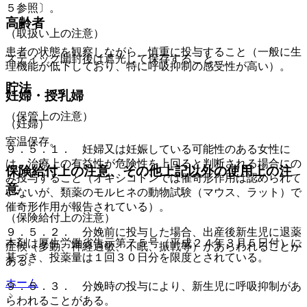
５参照〕。
高齢者
（取扱い上の注意）
患者の状態を観察しながら、慎重に投与すること（一般に生
スティック開封後は遮光して保存すること。
理機能が低下しており、特に呼吸抑制の感受性が高い）。
貯法
妊婦・授乳婦
（保管上の注意）
（妊婦）
室温保存。
９．５．１． 妊婦又は妊娠している可能性のある女性に
は、治療上の有益性が危険性を上回ると判断される場合にの
保険給付上の注意、その他上記以外の使用上の注
み投与すること（オキシコドンでは催奇形作用は認められて
意
いないが、類薬のモルヒネの動物試験（マウス、ラット）で
催奇形作用が報告されている）。
（保険給付上の注意）
９．５．２． 分娩前に投与した場合、出産後新生児に退薬
本剤は厚生労働省告示第７５号（平成２４年３月５日付）に
症候（多動、神経過敏、不眠、振戦等）があらわれることが
基づき、投薬量は１回３０日分を限度とされている。
ある。
ホーム
９．５．３． 分娩時の投与により、新生児に呼吸抑制があ
らわれることがある。