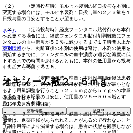
（２）． 〈定時投与時〉モルヒネ製剤の経口投与を本剤に
変更する場合には、モルヒネ製剤１日投与量の２／３量を１
日投与量の目安とすることが望ましい。
（３）． 〈定時投与時〉経皮フェンタニル貼付剤から本剤
ホーム
へ変更する場合には、経皮フェンタニル貼付剤剥離後にフェ
ンタニルの血中濃度が５０％に減少するまで１７時間以上か
かることから、剥離直後の本剤の使用は避け、本剤の使用を
薬剤情報
開始するまでに、フェンタニルの血中濃度が適切な濃度に低
下するまでの時間をあけるとともに、本剤の低用量から投与
オキノーム散２．５ｍｇ
することを考慮すること。
７．２．２． 〈定時投与時〉増量：本剤投与開始後は患者
オキノーム散２．５ｍｇ
の状態を観察し、適切な鎮痛効果が得られ副作用が最小とな
るよう用量調整を行うこと（２．５ｍｇから５ｍｇへの増量
の場合を除き増量の目安は、使用量の２５〜５０％増とす
麻薬性オピオイド
る）〔８．４参照〕。
2026年03月改訂(第4版)
薬剤情報
後発品
７．２．３． 〈定時投与時〉減量：連用中における急激な
他
減量は、退薬症候があらわれることがあるので行わないこと
毒
（副作用等により減量する場合は、患者の状態を観察しなが
劇
ら慎重に行うこと）〔７．２．４、１１．１．２参照〕。