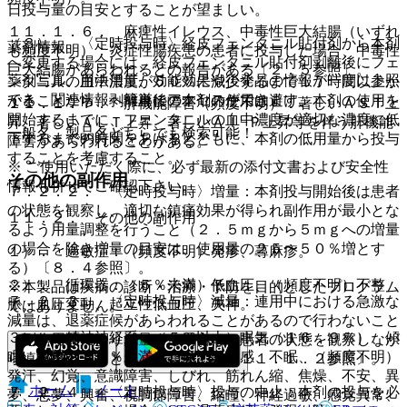
日投与量の目安とすることが望ましい。
１１．１．６． 麻痺性イレウス、中毒性巨大結腸（いずれ
（３）． 〈定時投与時〉経皮フェンタニル貼付剤から本剤
薬剤情報
も頻度不明）：炎症性腸疾患の患者に投与した場合、中毒性
へ変更する場合には、経皮フェンタニル貼付剤剥離後にフェ
巨大結腸があらわれるとの報告がある〔２．５参照〕。
薬剤写真、用法用量、効能効果や後発品の情報が一度に参照
ンタニルの血中濃度が５０％に減少するまで１７時間以上か
でき、関連情報へ簡単にアクセスができます。
かることから、剥離直後の本剤の使用は避け、本剤の使用を
１１．１．７． 肝機能障害（頻度不明）：著しいＡＳＴ上
開始するまでに、フェンタニルの血中濃度が適切な濃度に低
昇、著しいＡＬＴ上昇、著しいＡｌ−Ｐ上昇等を伴う肝機能
一般名、製品名どちらでも検索可能！
下するまでの時間をあけるとともに、本剤の低用量から投与
障害があらわれることがある。
することを考慮すること。
※ ご使用いただく際に、必ず最新の添付文書および安全性
その他の副作用
情報も併せてご確認下さい。
７．２．２． 〈定時投与時〉増量：本剤投与開始後は患者
の状態を観察し、適切な鎮痛効果が得られ副作用が最小とな
１１．２． その他の副作用
るよう用量調整を行うこと（２．５ｍｇから５ｍｇへの増量
の場合を除き増量の目安は、使用量の２５〜５０％増とす
１）． 過敏症：（頻度不明）発疹、蕁麻疹。
る）〔８．４参照〕。
２）． 循環器：（５％未満）低血圧、（頻度不明）不整
※本製品は疾病の診断・治療・予防を目的としたプログラム
７．２．３． 〈定時投与時〉減量：連用中における急激な
脈、血圧変動、起立性低血圧、失神。
ではありません。
減量は、退薬症候があらわれることがあるので行わないこと
３）． 精神神経系：（５％以上）眠気（１６．９％）、傾
（副作用等により減量する場合は、患者の状態を観察しなが
眠、眩暈、（５％未満）頭痛・頭重感、不眠、（頻度不明）
ら慎重に行うこと）〔７．２．４、１１．１．２参照〕。
発汗、幻覚、意識障害、しびれ、筋れん縮、焦燥、不安、異
ホーム
ノート
７．２．４． 〈定時投与時〉投与の中止：本剤の投与を必
夢、悪夢、興奮、視調節障害、縮瞳、神経過敏、感覚異常、