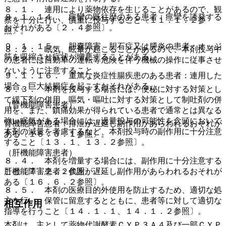
８．１． 連用により薬物依存を生じることがあるので、観
９．１．１４． 痙攣の既往歴のある患者：痙攣を誘発する
察を十分に行い、慎重に投与すること〔１１．１．２参
おそれがある〔２．４参照〕。
照〕。
９．１．１５． 胆嚢障害、胆石症又は膵炎の患者：オッジ
８．２． 眠気、眩暈が起こることがあるので、本剤投与中
筋を収縮させ症状が増悪することがある。
の患者には自動車の運転等危険を伴う機械の操作に従事させ
ないように注意すること。
９．１．１６． 重篤な炎症性腸疾患のある患者：連用した
場合、巨大結腸症を起こすおそれがある。
８．３． 本剤を投与する場合には、便秘に対する対策とし
て緩下剤の併用、嘔気・嘔吐に対する対策として制吐剤の併
（腎機能障害患者）
用を、また、鎮痛効果が得られている患者で通常とは異なる
強い眠気がある場合には、過量投与の可能性を念頭において
腎機能障害患者：排泄が遅延し副作用があらわれるおそれが
本剤の減量を考慮するなど、本剤投与時の副作用に十分注意
ある〔１６．６．１参照〕。
すること〔１３．１、１３．２参照〕。
（肝機能障害患者）
８．４． 本剤を増量する場合には、副作用に十分注意する
こと〔７．２．２参照〕。
肝機能障害患者：代謝が遅延し副作用があらわれるおそれが
ある〔１６．６．２参照〕。
８．５． 本剤の医療目的外使用を防止するため、適切な処
方を行い、保管に留意するとともに、患者等に対して適切な
相互作用
指導を行うこと〔１４．１．１、１４．１．２参照〕。
本剤は、主として薬物代謝酵素ＣＹＰ３Ａ４及び一部ＣＹＰ