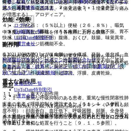
表・計算
レジメン
CTCAE
抗菌薬ガイド
ERマニュ
要としなくなった場合には、退薬症候の発現を防ぐために
痙攣、振戦、筋緊張亢進、健忘、抑うつ、感情不安定、多幸
徐々に減量すること〔７．２．３、１１．１．２参照〕。
アル
薬剤情報
ポスト
感、思考異常、構語障害、＊痛覚過敏［＊：増量により痛み
が増悪する］、アロディニア。
新規登録
効能・効果
ログイン
４）． 消化器：（５％以上）便秘（２６．８％）、嘔気
監修医師一覧
（１６．９％）、嘔吐、（５％未満）下痢、食欲不振、胃不
中等度から高度の疼痛を伴う各種癌における鎮痛。
UpToDate特別割引
快感、口渇、（頻度不明）腹痛、おくび、鼓腸、味覚異常、
運営会社
嚥下障害、オッジ筋機能不全。
副作用
© 2021 HOKUTO Inc. All rights reserved.
５）． その他：（５％未満）そう痒感、発熱、倦怠感、血
次の副作用があらわれることがあるので、観察を十分に行
利用規約
プライバシーポリシー
お問い合わせ
管拡張（顔面潮紅、熱感）、呼吸困難、（頻度不明）悪寒、
い、異常が認められた場合には投与を中止するなど適切な処
ホーム
表・計算
レジメン
CTCAE
抗菌薬ガイド
頭蓋内圧亢進、脱力感、胸部圧迫感、排尿障害、尿閉、脱
置を行うこと。
ERマニュアル
薬剤情報
ポスト
水、無月経、性欲減退、勃起障害、浮腫、皮膚乾燥。
重大な副作用
監修医師一覧
禁忌
UpToDate特別割引
１１．１． 重大な副作用
運営会社
２．１． 重篤な呼吸抑制のある患者、重篤な慢性閉塞性肺
疾患の患者［呼吸抑制を増強する］〔１１．１．３参照〕。
１１．１．１． ショック、アナフィラキシー（いずれも頻
© 2021 HOKUTO Inc. All rights reserved.
度不明）：顔面蒼白、血圧低下、呼吸困難、頻脈、全身発
２．２． 気管支喘息発作中の患者［呼吸を抑制し、気道分
※本製品は疾病の診断・治療・予防を目的としたプログラム
赤、血管性浮腫、蕁麻疹等の症状があらわれた場合には投与
泌を妨げる］。
ではありません。
を中止し、適切な処置を行うこと〔９．１．５参照〕。