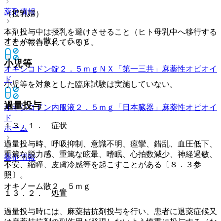
薬剤情報
（授乳婦）
本剤投与中は授乳を避けさせること（ヒト母乳中へ移行する
オキノーム散２．５ｍｇ
ことが報告されている）。
小児等
オキシコドン錠２．５ｍｇＮＸ「第一三共」
麻薬性オピオイ
ド
小児等を対象とした臨床試験は実施していない。
過量投与
オキシコドン内服液２．５ｍｇ「日本臓器」
麻薬性オピオイ
ド
１３．１． 症状
ホーム
過量投与時、呼吸抑制、意識不明、痙攣、錯乱、血圧低下、
重篤な脱力感、重篤な眩暈、嗜眠、心拍数減少、神経過敏、
薬剤情報
不安、縮瞳、皮膚冷感等を起こすことがある〔８．３参
照〕。
オキノーム散２．５ｍｇ
１３．２． 処置
過量投与時には、麻薬拮抗剤投与を行い、患者に退薬症候又