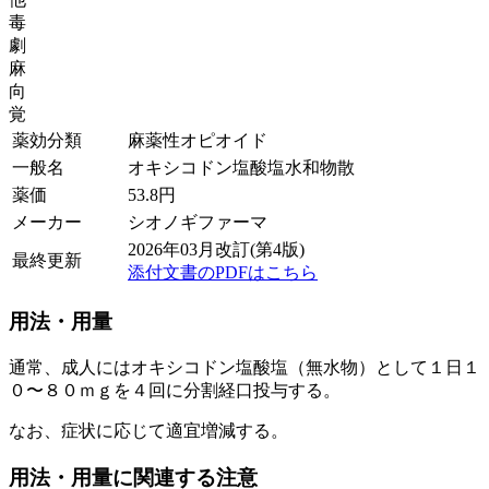
毒
劇
麻
向
覚
薬効分類
麻薬性オピオイド
一般名
オキシコドン塩酸塩水和物散
薬価
53.8
円
メーカー
シオノギファーマ
2026年03月改訂(第4版)
最終更新
添付文書のPDFはこちら
用法・用量
通常、成人にはオキシコドン塩酸塩（無水物）として１日１
０〜８０ｍｇを４回に分割経口投与する。
なお、症状に応じて適宜増減する。
用法・用量に関連する注意