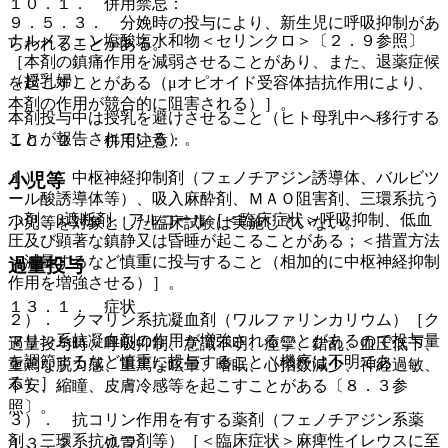
１０．１． 併用禁忌：
９．５．３． 分娩時の投与により、新生児に呼吸抑制があ
ナルメフェン塩酸塩水和物＜セリンクロ＞〔２．９参照〕
らわれることがある。
［本剤の鎮痛作用を減弱させることがあり、また、退薬症候
（授乳婦）
を起こすことがある（μオピオイド受容体拮抗作用により、
本剤の作用が競合的に阻害される）］。
本剤投与中は授乳を避けさせること（ヒト母乳中へ移行する
ことが報告されている）。
１０．２． 併用注意：
１）． 中枢神経抑制剤（フェノチアジン誘導体、バルビツ
小児等
ール酸誘導体等）、吸入麻酔剤、ＭＡＯ阻害剤、三環系抗う
つ剤、β遮断剤、アルコール［＜臨床症状＞呼吸抑制、低血
小児等を対象とした臨床試験は実施していない。
圧及び顕著な鎮静又は昏睡が起こることがある；＜措置方法
＞減量するなど慎重に投与すること（相加的に中枢神経抑制
過量投与
作用を増強させる）］。
１３．１． 症状
２）． クマリン系抗凝血剤（ワルファリンカリウム）［ク
マリン系抗凝血剤の作用が増強されることがあるので投与量
過量投与時、呼吸抑制、意識不明、痙攣、錯乱、血圧低下、
を調節するなど慎重に投与すること（機序は不明であ
重篤な脱力感、重篤な眩暈、嗜眠、心拍数減少、神経過敏、
る）］。
不安、縮瞳、皮膚冷感等を起こすことがある〔８．３参
照〕。
３）． 抗コリン作用を有する薬剤（フェノチアジン系薬
剤、三環系抗うつ剤等）［＜臨床症状＞麻痺性イレウスに至
１３．２． 処置