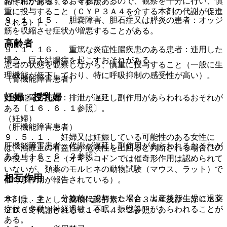
副作用が発現するおそれがあるので、観察を十分に行い、慎
おそれがある〔２．４参照〕。
重に投与すること（ＣＹＰ３Ａ４を介する本剤の代謝が促進
９．１．１５． 胆嚢障害、胆石症又は膵炎の患者：オッジ
される）］。
筋を収縮させ症状が増悪することがある。
高齢者
９．１．１６． 重篤な炎症性腸疾患のある患者：連用した
場合、巨大結腸症を起こすおそれがある。
患者の状態を観察しながら、慎重に投与すること（一般に生
理機能が低下しており、特に呼吸抑制の感受性が高い）。
（腎機能障害患者）
妊婦・授乳婦
腎機能障害患者：排泄が遅延し副作用があらわれるおそれが
ある〔１６．６．１参照〕。
（妊婦）
（肝機能障害患者）
９．５．１． 妊婦又は妊娠している可能性のある女性に
肝機能障害患者：代謝が遅延し副作用があらわれるおそれが
は、治療上の有益性が危険性を上回ると判断される場合にの
ある〔１６．６．２参照〕。
み投与すること（オキシコドンでは催奇形作用は認められて
いないが、類薬のモルヒネの動物試験（マウス、ラット）で
相互作用
催奇形作用が報告されている）。
９．５．２． 分娩前に投与した場合、出産後新生児に退薬
本剤は、主として薬物代謝酵素ＣＹＰ３Ａ４及び一部ＣＹＰ
症候（多動、神経過敏、不眠、振戦等）があらわれることが
２Ｄ６で代謝される〔１６．４．２参照〕。
ある。