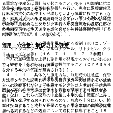
る重篤な便秘又は尿貯留が起こることがある（相加的に抗コ
過量投与時には、麻薬拮抗剤投与を行い、患者に退薬症候又
リン作用を増強させる）］。
は麻薬拮抗剤の副作用が発現しないよう慎重に投与する（な
４）． ブプレノルフィン、ペンタゾシン等［本剤の鎮痛作
お、麻薬拮抗剤の作用持続時間はオキシコドンのそれより短
用を減弱させることがあり、また、退薬症候を起こすことが
いので、患者のモニタリングを行うか又は患者の反応に応じ
ある（ブプレノルフィン、ペンタゾシン等は本剤の作用する
て初回投与後は注入速度を調節しながら持続静注する）
μ受容体の部分アゴニストである）］。
〔８．３、１１．１．３参照〕。
５）． ＣＹＰ３Ａ４阻害作用を有する薬剤（ボリコナゾー
適用上の注意、取扱い上の注意
ル、イトラコナゾール、フルコナゾール、リトナビル、クラ
リスロマイシン等）〔１６．７．１−１６．７．３参照〕
（適用上の注意）
［本剤の血中濃度が上昇し副作用が発現するおそれがあるの
で、観察を十分に行い、慎重に投与すること（ＣＹＰ３Ａ４
１４．１． 薬剤交付時の注意
を介する本剤の代謝が阻害される）］。
１４．１．１． 具体的な服用方法、服用時の注意点、保管
６）． ＣＹＰ３Ａ４誘導作用を有する薬剤（リファンピシ
方法等を十分に説明し、本剤の目的以外への使用あるいは他
ン、カルバマゼピン、フェニトイン等）〔１６．７．４参
人への譲渡をしないよう指導するとともに、本剤を子供の手
照〕［本剤の血中濃度が低下し作用が減弱する可能性があ
の届かないところに保管するよう指導すること〔８．５参
り、なお、これらの薬剤の中止後に本剤の血中濃度が上昇し
照〕。
副作用が発現するおそれがあるので、観察を十分に行い、慎
１４．１．２． 本剤が不要となった場合には、病院又は薬
重に投与すること（ＣＹＰ３Ａ４を介する本剤の代謝が促進
局へ返納するなどの処置について適切に指導すること〔８．
される）］。