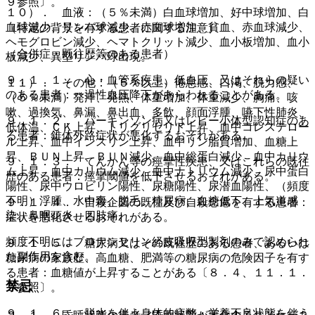
９参照〕。
１０）． 血液：（５％未満）白血球増加、好中球増加、白
血球減少、リンパ球減少、赤血球増加、貧血、赤血球減少、
（特定の背景を有する患者に関する注意）
ヘモグロビン減少、ヘマトクリット減少、血小板増加、血小
（合併症・既往歴等のある患者）
板減少、異型リンパ球出現。
９．１．１． 心・血管系疾患、低血圧、又はそれらの疑い
１１）． その他：（５％以上）倦怠感、口渇、脱力感、
のある患者：一過性血圧降下があらわれることがある。
（５％未満）発汗、発熱、体重増加、体重減少、胸痛、咳
嗽、過換気、鼻漏、鼻出血、多飲、顔面浮腫、嚥下性肺炎、
９．１．２． パーキンソン病又はレビー小体型認知症のあ
低体温、ＣＫ上昇、トリグリセリド上昇、血中コレステロー
る患者：錐体外路症状が悪化するおそれがある。
ル上昇、血中インスリン上昇、血中リン脂質増加、血糖上
昇、ＢＵＮ上昇、ＢＵＮ減少、血中総蛋白減少、血中カリウ
９．１．３． てんかん等の痙攣性疾患、又はこれらの既往
ム上昇、血中カリウム減少、血中ナトリウム減少、尿中蛋白
歴のある患者：痙攣閾値を低下させるおそれがある。
陽性、尿中ウロビリン陽性、尿糖陽性、尿潜血陽性、（頻度
不明）浮腫、水中毒、脱毛、糖尿病、血糖低下、上気道感
９．１．４． 自殺企図の既往及び自殺念慮を有する患者：
染、鼻咽頭炎、四肢痛。
症状を悪化させるおそれがある。
頻度不明にはブロナンセリン経皮吸収型製剤のみで認められ
９．１．５． 糖尿病又はその既往歴のある患者、あるいは
た副作用を含む。
糖尿病の家族歴、高血糖、肥満等の糖尿病の危険因子を有す
る患者：血糖値が上昇することがある〔８．４、１１．１．
禁忌
９参照〕。
９．１．６． 脱水を伴う身体的疲弊・栄養不良状態を伴う