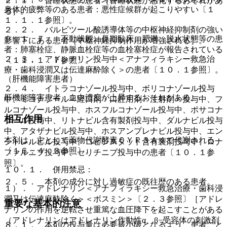
２．１． 昏睡状態の患者［昏睡状態が悪化するおそれがあ
身体的疲弊等のある患者：悪性症候群が起こりやすい〔１
る］。
１．１．１参照〕。
２．２． バルビツール酸誘導体等の中枢神経抑制剤の強い
９．１．７． 不動状態、長期臥床、肥満、脱水状態等の患
影響下にある患者［中枢神経抑制作用が増強される］。
者：肺塞栓症、静脈血栓症等の血栓塞栓症が報告されている
２．３． アドレナリン投与中＜アナフィラキシー救急治
〔１１．１．７参照〕。
療・歯科浸潤又は伝達麻酔除く＞の患者〔１０．１参照〕。
（肝機能障害患者）
２．４． イトラコナゾール投与中、ボリコナゾール投与
肝機能障害患者：血中濃度が上昇するおそれがある。
中、ミコナゾール＜経口剤・口腔用剤・注射剤＞投与中、フ
ルコナゾール投与中、ホスフルコナゾール投与中、ポサコナ
相互作用
ゾール投与中、リトナビル含有製剤投与中、ダルナビル投与
中、アタザナビル投与中、ホスアンプレナビル投与中、エン
本剤は、主として薬物代謝酵素ＣＹＰ３Ａ４で代謝される
シトレルビル投与中、コビシスタット含有製剤投与中、ロナ
〔１６．４．３参照〕。
ファルニブ投与中、セリチニブ投与中の患者〔１０．１参
照〕。
１０．１． 併用禁忌：
２．５． 本剤の成分に対し過敏症の既往歴のある患者。
１）． アドレナリン＜アナフィラキシー救急治療・歯科浸
潤又は伝達麻酔除く＞＜ボスミン＞〔２．３参照〕［アドレ
重要な基本的注意
ナリンの作用を逆転させ重篤な血圧降下を起こすことがある
（アドレナリンはアドレナリン作動性α、β−受容体の刺激剤
８．１． 本剤の投与量は必要最小限となるよう、患者ごと