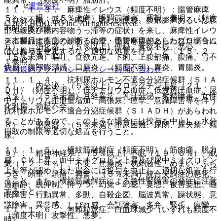
運営会社
１１．１．３． 麻痺性イレウス（頻度不明）：腸管麻痺
５）． 眼：（５％未満）眼調節障害、霧視、羞明、（頻度
（食欲不振、悪心・嘔吐、著しい便秘、腹部膨満あるいは腹
© 2021 HOKUTO Inc. All rights reserved.
不明）眼乾燥。
部弛緩及び腸内容物うっ滞等の症状）を来し、麻痺性イレウ
※本製品は疾病の診断・治療・予防を目的としたプログラム
スに移行することがあるので、腸管麻痺があらわれた場合に
６）． 消化器：（５％以上）便秘、食欲不振、悪心、
ではありません。
は、投与を中止するなど適切な処置を行うこと〔１５．２．
（５％未満）嘔吐、食欲亢進、下痢、上腹部痛、腹痛、胃不
１参照〕。
快感、腹部膨満感、口唇炎、（頻度不明）胃炎、胃腸炎。
利用規約
プライバシーポリシー
お問い合わせ
１１．１．４． 抗利尿ホルモン不適合分泌症候群（ＳＩＡ
７）． 内分泌：（５％以上）プロラクチン上昇（２１．
ＤＨ）（頻度不明）：低ナトリウム血症、低浸透圧血症、尿
３％）、（５％未満）月経異常、乳汁分泌、射精障害、女性
中ナトリウム排泄量増加、高張尿、痙攣、意識障害等を伴う
化乳房、勃起不全。
抗利尿ホルモン不適合分泌症候群（ＳＩＡＤＨ）があらわれ
ることがあるので、このような場合には投与を中止し、水分
８）． 泌尿器：（５％未満）排尿困難、尿閉、尿失禁、頻
摂取の制限等適切な処置を行うこと。
尿。
１１．１．５． 横紋筋融解症（頻度不明）：筋肉痛、脱力
９）． 精神神経系：（５％以上）不眠（１９．６％）、眠
感、ＣＫ上昇、血中ミオグロビン上昇及び尿中ミオグロビン
気（１２．４％）、不安・焦燥感・易刺激性、めまい・ふら
上昇等が認められた場合には投与を中止し、適切な処置を行
つき、頭重・頭痛、興奮、（５％未満）統合失調症の悪化、
うこと。また、横紋筋融解症による急性腎障害の発症に注意
過鎮静、脱抑制、抑うつ、幻覚・幻聴、妄想、被害妄想、睡
すること。
眠障害、行動異常、多動、自殺企図、脳波異常、躁状態、意
識障害、異常感、しびれ感、会話障害、多弁、緊張、痙攣、
１１．１．６． 無顆粒球症、白血球減少（いずれも頻度不
（頻度不明）攻撃性、悪夢。
明）。