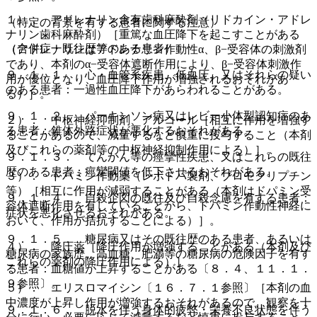
１）． アドレナリン含有歯科麻酔剤（リドカイン・アドレ
（特定の背景を有する患者に関する注意）
ナリン歯科麻酔剤）［重篤な血圧降下を起こすことがある
（合併症・既往歴等のある患者）
（アドレナリンはアドレナリン作動性α、β−受容体の刺激剤
であり、本剤のα−受容体遮断作用により、β−受容体刺激作
９．１．１． 心・血管系疾患、低血圧、又はそれらの疑い
用が優位となり、血圧降下作用が増強されるおそれがあ
のある患者：一過性血圧降下があらわれることがある。
る）］。
９．１．２． パーキンソン病又はレビー小体型認知症のあ
２）． 中枢神経抑制剤、アルコール［相互に作用を増強す
る患者：錐体外路症状が悪化するおそれがある。
ることがあるので、減量するなど慎重に投与すること（本剤
及びこれらの薬剤等の中枢神経抑制作用による）］。
９．１．３． てんかん等の痙攣性疾患、又はこれらの既往
歴のある患者：痙攣閾値を低下させるおそれがある。
３）． ドパミン作動薬（レボドパ製剤、ブロモクリプチン
等）［相互に作用が減弱することがある（本剤はドパミン受
９．１．４． 自殺企図の既往及び自殺念慮を有する患者：
容体遮断作用を有していることから、ドパミン作動性神経に
症状を悪化させるおそれがある。
おいて、作用が拮抗することによる）］。
９．１．５． 糖尿病又はその既往歴のある患者、あるいは
４）． 降圧薬［降圧作用が増強することがある（本剤及び
糖尿病の家族歴、高血糖、肥満等の糖尿病の危険因子を有す
これらの薬剤の降圧作用による）］。
る患者：血糖値が上昇することがある〔８．４、１１．１．
９参照〕。
５）． エリスロマイシン〔１６．７．１参照〕［本剤の血
中濃度が上昇し作用が増強するおそれがあるので、観察を十
９．１．６． 脱水を伴う身体的疲弊・栄養不良状態を伴う