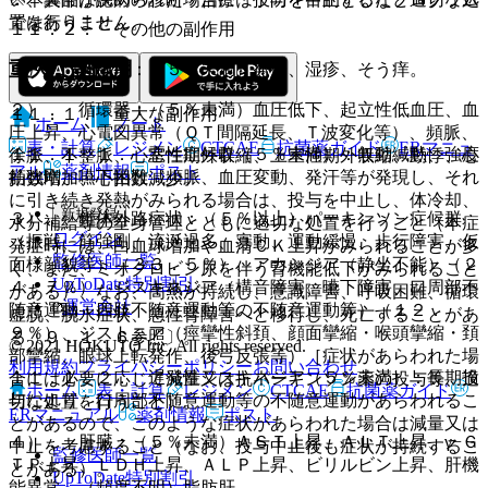
ではありません。
置を行うこと。
１１．２． その他の副作用
重大な副作用
１）． 過敏症：（５％未満）発疹、湿疹、そう痒。
２）． 循環器：（５％未満）血圧低下、起立性低血圧、血
１１．１． 重大な副作用
ホーム
ノート
圧上昇、心電図異常（ＱＴ間隔延長、Ｔ波変化等）、頻脈、
表・計算
レジメン
CTCAE
抗菌薬ガイド
ERマニュ
１１．１．１． 悪性症候群（５％未満）：無動緘黙、強度
徐脈、不整脈、心室性期外収縮、上室性期外収縮、動悸、心
アル
薬剤情報
ポスト
筋強剛、嚥下困難、頻脈、血圧変動、発汗等が発現し、それ
拍数増加、心拍数減少。
に引き続き発熱がみられる場合は、投与を中止し、体冷却、
新規登録
３）． 錐体外路症状：（５％以上）パーキンソン症候群
水分補給等の全身管理とともに適切な処置を行うこと（本症
ログイン
（振戦、筋強剛、流涎過多、寡動、運動緩慢、歩行障害、仮
発症時には、白血球増加や血清ＣＫ上昇がみられることが多
監修医師一覧
面様顔貌等）（３３．５％）、アカシジア（静坐不能）（２
く、また、ミオグロビン尿を伴う腎機能低下がみられること
UpToDate特別割引
４．７％）、ジスキネジア（構音障害、嚥下障害、口周部不
がある）、なお、高熱が持続し、意識障害、呼吸困難、循環
運営会社
随意運動・四肢不随意運動等の不随意運動等）（１２．
虚脱、脱水症状、急性腎障害へと移行し、死亡することがあ
９％）、ジストニア（痙攣性斜頚、顔面攣縮・喉頭攣縮・頚
る〔９．１．６参照〕。
© 2021 HOKUTO Inc. All rights reserved.
部攣縮、眼球上転発作、後弓反張等）［症状があらわれた場
利用規約
プライバシーポリシー
お問い合わせ
１１．１．２． 遅発性ジスキネジア（５％未満）：長期投
合には必要に応じて減量又は抗パーキンソン薬の投与等、適
ホーム
表・計算
レジメン
CTCAE
抗菌薬ガイド
与により、口周部不随意運動等の不随意運動があらわれるこ
切な処置を行うこと］。
ERマニュアル
薬剤情報
ポスト
とがあるので、このような症状があらわれた場合は減量又は
４）． 肝臓：（５％未満）ＡＳＴ上昇、ＡＬＴ上昇、γ−Ｇ
中止を考慮すること（なお、投与中止後も症状が持続するこ
監修医師一覧
ＴＰ上昇、ＬＤＨ上昇、ＡＬＰ上昇、ビリルビン上昇、肝機
とがある）。
UpToDate特別割引
能異常、（頻度不明）脂肪肝。