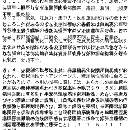
８．１． 本剤の投与量は必要最小限となるよう、患者ごと
に慎重に観察しながら調節すること。
５）． 眼：（５％未満）眼調節障害、霧視、羞明、（頻度
不明）眼乾燥。
８．２． 眠気、注意力・集中力・反射運動能力等の低下が
起こることがあるので、本剤投与中の患者には自動車の運転
６）． 消化器：（５％以上）便秘、食欲不振、悪心、
等危険を伴う機械の操作に従事させないよう注意すること。
（５％未満）嘔吐、食欲亢進、下痢、上腹部痛、腹痛、胃不
快感、腹部膨満感、口唇炎、（頻度不明）胃炎、胃腸炎。
８．３． 興奮悪化、誇大性悪化、敵意悪化等の陽性症状を
悪化させる可能性があるので観察を十分に行い、悪化がみら
７）． 内分泌：（５％以上）プロラクチン上昇（２１．
れた場合には他の治療法に切り替えるなど適切な処置を行う
３％）、（５％未満）月経異常、乳汁分泌、射精障害、女性
こと。
化乳房、勃起不全。
８．４． 本剤の投与により、高血糖悪化や糖尿病悪化があ
８）． 泌尿器：（５％未満）排尿困難、尿閉、尿失禁、頻
らわれ、糖尿病性ケトアシドーシス、糖尿病性昏睡に至るこ
尿。
とがあるので、本剤の投与に際しては、あらかじめ高血糖や
９）． 精神神経系：（５％以上）不眠（１９．６％）、眠
糖尿病の悪化があらわれ、糖尿病性ケトアシドーシス、糖尿
気（１２．４％）、不安・焦燥感・易刺激性、めまい・ふら
病性昏睡に至る副作用が発現する場合があることを、患者及
つき、頭重・頭痛、興奮、（５％未満）統合失調症の悪化、
びその家族に十分に説明し、口渇、多飲、多尿、頻尿等の症
過鎮静、脱抑制、抑うつ、幻覚・幻聴、妄想、被害妄想、睡
状があらわれた場合には、直ちに投与を中断し、医師の診察
眠障害、行動異常、多動、自殺企図、脳波異常、躁状態、意
を受けるよう、指導すること（特に糖尿病又はその既往歴あ
識障害、異常感、しびれ感、会話障害、多弁、緊張、痙攣、
るいは糖尿病の危険因子を有する患者については、血糖値の
（頻度不明）攻撃性、悪夢。
測定等の観察を十分に行うこと）〔９．１．５、１１．１．