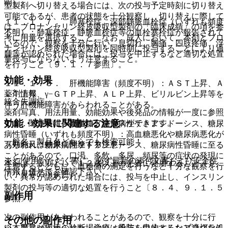
明）。
型製剤へ切り替える場合には、次の投与予定時刻に切り替え
可能であるが、患者の状態を十分観察し、切り替えに際して
１１．１．７． 肺塞栓症、深部静脈血栓症（いずれも頻度
は、ブロナンセリン経皮吸収型製剤の「臨床成績」の項を参
不明）：肺塞栓症、静脈血栓症等の血栓塞栓症が報告されて
考に用量を選択すること。なお、成人において、本剤とブロ
いるので、観察を十分に行い、息切れ、胸痛、四肢疼痛、浮
ナンセリン経皮吸収型製剤を同時期に投与することにより過
腫等が認められた場合には、投与を中止するなど適切な処置
量投与にならないよう注意すること。
を行うこと〔９．１．７参照〕。
効能・効果
１１．１．８． 肝機能障害（頻度不明）：ＡＳＴ上昇、Ａ
薬剤情報
ＬＴ上昇、γ−ＧＴＰ上昇、ＡＬＰ上昇、ビリルビン上昇等を
統合失調症。
伴う肝機能障害があらわれることがある。
薬剤写真、用法用量、効能効果や後発品の情報が一度に参照
効能・効果に関連する注意
でき、関連情報へ簡単にアクセスができます。
１１．１．９． 高血糖、糖尿病性ケトアシドーシス、糖尿
病性昏睡（いずれも頻度不明）：高血糖悪化や糖尿病悪化が
一般名、製品名どちらでも検索可能！
（効能又は効果に関連する注意）
あらわれ、糖尿病性ケトアシドーシス、糖尿病性昏睡に至る
ことがあるので、口渇、多飲、多尿、頻尿等の症状の発現に
※ ご使用いただく際に、必ず最新の添付文書および安全性
本剤は、原則として１２歳以上の患者に使用すること〔９．
注意するとともに、血糖値の測定を行うなど十分な観察を行
情報も併せてご確認下さい。
７小児等の項参照〕。
い、異常が認められた場合には、投与を中止し、インスリン
製剤の投与等の適切な処置を行うこと〔８．４、９．１．５
副作用
参照〕。
次の副作用があらわれることがあるので、観察を十分に行
その他の副作用
※本製品は疾病の診断・治療・予防を目的としたプログラム
い、異常が認められた場合には投与を中止するなど適切な処