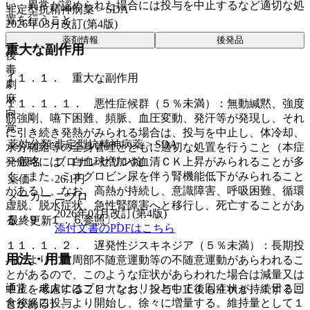
い、異常が認められた場合には投与を中止するなど適切な処
非定型抗精神病薬 > SDA
置を行うこと。
2026年03月改訂(第4版)
薬剤情報
後発品
重大な副作用
後
毒
１１．１． 重大な副作用
劇
麻
１１．１．１． 悪性症候群（５％未満）：無動緘黙、強度
向
筋強剛、嚥下困難、頻脈、血圧変動、発汗等が発現し、それ
覚
に引き続き発熱がみられる場合は、投与を中止し、体冷却、
薬効分類
非定型抗精神病薬 > SDA
水分補給等の全身管理とともに適切な処置を行うこと（本症
一般名
ブロナンセリン錠
発症時には、白血球増加や血清ＣＫ上昇がみられることが多
く、また、ミオグロビン尿を伴う腎機能低下がみられること
薬価
26.1
円
がある）、なお、高熱が持続し、意識障害、呼吸困難、循環
メーカー
ニプロ
虚脱、脱水症状、急性腎障害へと移行し、死亡することがあ
2026年03月改訂(第4版)
る〔９．１．６参照〕。
最終更新
添付文書のPDFはこちら
１１．１．２． 遅発性ジスキネジア（５％未満）：長期投
用法・用量
与により、口周部不随意運動等の不随意運動があらわれるこ
とがあるので、このような症状があらわれた場合は減量又は
通常、成人にはブロナンセリンとして１回４ｍｇ、１日２回
中止を考慮すること（なお、投与中止後も症状が持続するこ
食後経口投与より開始し、徐々に増量する。維持量として１
とがある）。