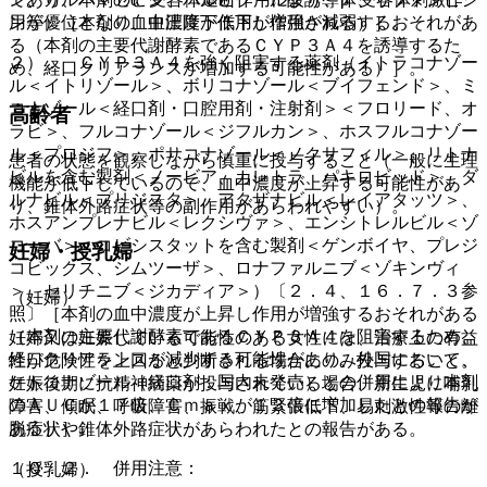
用が優位となり、血圧降下作用が増強される）］。
ン等）［本剤の血中濃度が低下し作用が減弱するおそれがあ
る（本剤の主要代謝酵素であるＣＹＰ３Ａ４を誘導するた
２）． ＣＹＰ３Ａ４を強く阻害する薬剤（イトラコナゾー
め、経口クリアランスが増加する可能性がある）］。
ル＜イトリゾール＞、ボリコナゾール＜ブイフェンド＞、ミ
コナゾール＜経口剤・口腔用剤・注射剤＞＜フロリード、オ
高齢者
ラビ＞、フルコナゾール＜ジフルカン＞、ホスフルコナゾー
ル＜プロジフ＞、ポサコナゾール＜ノクサフィル＞、リトナ
患者の状態を観察しながら慎重に投与すること（一般に生理
ビルを含む製剤＜ノービア、カレトラ、パキロビッド＞、ダ
機能が低下しているので、血中濃度が上昇する可能性があ
ルナビル＜プリジスタ＞、アタザナビル＜レイアタッツ＞、
り、錐体外路症状等の副作用があらわれやすい）。
ホスアンプレナビル＜レクシヴァ＞、エンシトレルビル＜ゾ
コーバ＞、コビシスタットを含む製剤＜ゲンボイヤ、プレジ
妊婦・授乳婦
コビックス、シムツーザ＞、ロナファルニブ＜ゾキンヴィ
＞、セリチニブ＜ジカディア＞）〔２．４、１６．７．３参
（妊婦）
照〕［本剤の血中濃度が上昇し作用が増強するおそれがある
（本剤の主要代謝酵素であるＣＹＰ３Ａ４を阻害するため、
妊婦又は妊娠している可能性のある女性には、治療上の有益
経口クリアランスが減少する可能性があり、外国において、
性が危険性を上回ると判断される場合にのみ投与すること。
ケトコナゾール（経口剤：国内未発売）との併用により本剤
妊娠後期に抗精神病薬が投与されている場合、新生児に哺乳
のＡＵＣが１７倍、Ｃｍａｘが１３倍に増加したとの報告が
障害、傾眠、呼吸障害、振戦、筋緊張低下、易刺激性等の離
ある）］。
脱症状や錐体外路症状があらわれたとの報告がある。
１０．２． 併用注意：
（授乳婦）