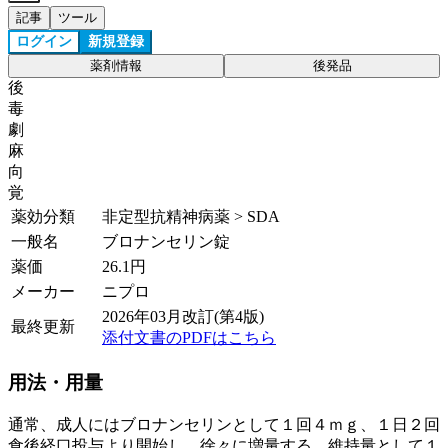
記事
ツール
ログイン
新規登録
薬剤情報
後発品
後
毒
劇
麻
向
覚
薬効分類
非定型抗精神病薬 > SDA
一般名
ブロナンセリン錠
薬価
26.1
円
メーカー
ニプロ
2026年03月改訂(第4版)
最終更新
添付文書のPDFはこちら
用法・用量
通常、成人にはブロナンセリンとして１回４ｍｇ、１日２回
食後経口投与より開始し、徐々に増量する。維持量として１