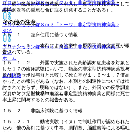
ブロナンセリン錠８ｍｇ「タカタ」
非定型抗精神病薬 >
り、硬い鋭角部が食道粘膜へ刺入し、更には穿孔をおこして
SDA
縦隔洞炎等の重篤な合併症を併発することがある）。
その他の注意
ブロナンセリン錠８ｍｇ「トーワ」
非定型抗精神病薬 >
SDA
１５．１． 臨床使用に基づく情報
１５．１．１． 本剤による治療中、原因不明の突然死が報
ブロナンセリン錠８ｍｇ「日医工」
非定型抗精神病薬 >
告されている。
SDA
ホーム
１５．１．２． 外国で実施された高齢認知症患者を対象と
した１７の臨床試験において、類薬の非定型抗精神病薬投与
群はプラセボ投与群と比較して死亡率が１．６〜１．７倍高
薬剤情報
かったとの報告がある（なお、本剤との関連性については検
討されておらず、明確ではない）、また、外国での疫学調査
ブロナンセリン錠８ｍｇ「ニプロ」
において、定型抗精神病薬も非定型抗精神病薬と同様に死亡
率上昇に関与するとの報告がある。
１５．２． 非臨床試験に基づく情報
１５．２．１． 動物実験（イヌ）で制吐作用が認められた
ため、他の薬剤に基づく中毒、腸閉塞、脳腫瘍等による嘔吐