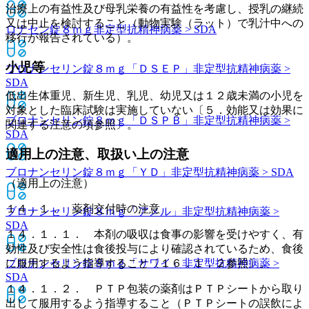
治療上の有益性及び母乳栄養の有益性を考慮し、授乳の継続
又は中止を検討すること（動物実験（ラット）で乳汁中への
ロナセン錠８ｍｇ
非定型抗精神病薬 > SDA
移行が報告されている）。
小児等
ブロナンセリン錠８ｍｇ「ＤＳＥＰ」
非定型抗精神病薬 >
SDA
低出生体重児、新生児、乳児、幼児又は１２歳未満の小児を
対象とした臨床試験は実施していない〔５．効能又は効果に
ブロナンセリン錠８ｍｇ「ＤＳＰＢ」
非定型抗精神病薬 >
関連する注意の項参照〕。
SDA
適用上の注意、取扱い上の注意
ブロナンセリン錠８ｍｇ「ＹＤ」
非定型抗精神病薬 > SDA
（適用上の注意）
１４．１． 薬剤交付時の注意
ブロナンセリン錠８ｍｇ「アメル」
非定型抗精神病薬 >
SDA
１４．１．１． 本剤の吸収は食事の影響を受けやすく、有
効性及び安全性は食後投与により確認されているため、食後
ブロナンセリン錠８ｍｇ「サワイ」
に服用するよう指導すること〔１６．１．２参照〕。
非定型抗精神病薬 >
SDA
１４．１．２． ＰＴＰ包装の薬剤はＰＴＰシートから取り
出して服用するよう指導すること（ＰＴＰシートの誤飲によ