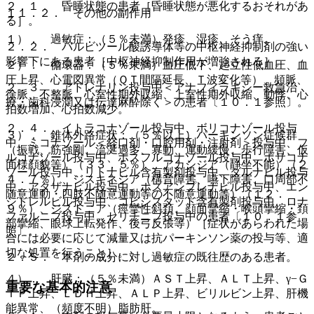
２．１． 昏睡状態の患者［昏睡状態が悪化するおそれがあ
１１．２． その他の副作用
る］。
１）． 過敏症：（５％未満）発疹、湿疹、そう痒。
２．２． バルビツール酸誘導体等の中枢神経抑制剤の強い
影響下にある患者［中枢神経抑制作用が増強される］。
２）． 循環器：（５％未満）血圧低下、起立性低血圧、血
圧上昇、心電図異常（ＱＴ間隔延長、Ｔ波変化等）、頻脈、
２．３． アドレナリン投与中＜アナフィラキシー救急治
徐脈、不整脈、心室性期外収縮、上室性期外収縮、動悸、心
療・歯科浸潤又は伝達麻酔除く＞の患者〔１０．１参照〕。
拍数増加、心拍数減少。
２．４． イトラコナゾール投与中、ボリコナゾール投与
３）． 錐体外路症状：（５％以上）パーキンソン症候群
中、ミコナゾール＜経口剤・口腔用剤・注射剤＞投与中、フ
（振戦、筋強剛、流涎過多、寡動、運動緩慢、歩行障害、仮
ルコナゾール投与中、ホスフルコナゾール投与中、ポサコナ
面様顔貌等）（３３．５％）、アカシジア（静坐不能）（２
ゾール投与中、リトナビル含有製剤投与中、ダルナビル投与
４．７％）、ジスキネジア（構音障害、嚥下障害、口周部不
中、アタザナビル投与中、ホスアンプレナビル投与中、エン
随意運動・四肢不随意運動等の不随意運動等）（１２．
シトレルビル投与中、コビシスタット含有製剤投与中、ロナ
９％）、ジストニア（痙攣性斜頚、顔面攣縮・喉頭攣縮・頚
ファルニブ投与中、セリチニブ投与中の患者〔１０．１参
部攣縮、眼球上転発作、後弓反張等）［症状があらわれた場
照〕。
合には必要に応じて減量又は抗パーキンソン薬の投与等、適
切な処置を行うこと］。
２．５． 本剤の成分に対し過敏症の既往歴のある患者。
４）． 肝臓：（５％未満）ＡＳＴ上昇、ＡＬＴ上昇、γ−Ｇ
重要な基本的注意
ＴＰ上昇、ＬＤＨ上昇、ＡＬＰ上昇、ビリルビン上昇、肝機
能異常、（頻度不明）脂肪肝。