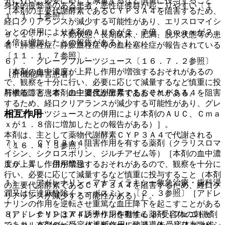
分に行い、必要に応じて減量するなど慎重に投与すること
身体的疲弊等のある患者：悪性症候群が起こりやすい〔１
（本剤の主要代謝酵素であるＣＹＰ３Ａ４を阻害するため、
１．１．１参照〕。
経口クリアランスが減少する可能性があり、エリスロマイシ
ンとの併用により本剤のＡＵＣが２．７倍、Ｃｍａｘが２．
９．１．７． 不動状態、長期臥床、肥満、脱水状態等の患
４倍に増加したとの報告がある）］。
者：肺塞栓症、静脈血栓症等の血栓塞栓症が報告されている
〔１１．１．７参照〕。
６）． グレープフルーツジュース〔１６．７．２参照〕
［本剤の血中濃度が上昇し作用が増強するおそれがあるの
（肝機能障害患者）
で、観察を十分に行い、必要に応じて減量するなど慎重に投
肝機能障害患者：血中濃度が上昇するおそれがある。
与すること（本剤の主要代謝酵素であるＣＹＰ３Ａ４を阻害
するため、経口クリアランスが減少する可能性があり、グレ
相互作用
ープフルーツジュースとの併用により本剤のＡＵＣ、Ｃｍａ
ｘが１．８倍に増加したとの報告がある）］。
本剤は、主として薬物代謝酵素ＣＹＰ３Ａ４で代謝される
７）． ＣＹＰ３Ａ４阻害作用を有する薬剤（クラリスロマ
〔１６．４．３参照〕。
イシン、シクロスポリン、ジルチアゼム等）［本剤の血中濃
１０．１． 併用禁忌：
度が上昇し作用が増強するおそれがあるので、観察を十分に
行い、必要に応じて減量するなど慎重に投与すること（本剤
１）． アドレナリン＜アナフィラキシー救急治療・歯科浸
の主要代謝酵素であるＣＹＰ３Ａ４を阻害するため、経口ク
潤又は伝達麻酔除く＞＜ボスミン＞〔２．３参照〕［アドレ
リアランスが減少する可能性がある）］。
ナリンの作用を逆転させ重篤な血圧降下を起こすことがある
（アドレナリンはアドレナリン作動性α、β−受容体の刺激剤
８）． ＣＹＰ３Ａ４誘導作用を有する薬剤（フェニトイ
であり、本剤のα−受容体遮断作用により、β−受容体刺激作
ン、カルバマゼピン、バルビツール酸誘導体、リファンピシ