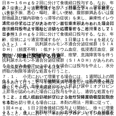
日８〜１６ｍｇを２回に分けて食後経口投与する。なお、年
１１．１．３． 麻痺性イレウス（頻度不明）：腸管麻痺
齢、症状により適宜増減するが、１日量は２４ｍｇを超えな
（食欲不振、悪心・嘔吐、著しい便秘、腹部膨満あるいは腹
いこと。
部弛緩及び腸内容物うっ滞等の症状）を来し、麻痺性イレウ
通常、小児にはブロナンセリンとして１回２ｍｇ、１日２回
スに移行することがあるので、腸管麻痺があらわれた場合に
食後経口投与より開始し、徐々に増量する。維持量として１
は、投与を中止するなど適切な処置を行うこと〔１５．２．
日８〜１６ｍｇを２回に分けて食後経口投与する。なお、年
１参照〕。
齢、症状により適宜増減するが、１日量は１６ｍｇを超えな
１１．１．４． 抗利尿ホルモン不適合分泌症候群（ＳＩＡ
いこと。
ＤＨ）（頻度不明）：低ナトリウム血症、低浸透圧血症、尿
中ナトリウム排泄量増加、高張尿、痙攣、意識障害等を伴う
用法・用量に関連する注意
抗利尿ホルモン不適合分泌症候群（ＳＩＡＤＨ）があらわれ
ることがあるので、このような場合には投与を中止し、水分
（用法及び用量に関連する注意）
摂取の制限等適切な処置を行うこと。
７．１． 小児において増量する場合には、１週間以上の間
１１．１．５． 横紋筋融解症（頻度不明）：筋肉痛、脱力
隔をあけて行うこと（１週間未満で増量した場合の安全性は
感、ＣＫ上昇、血中ミオグロビン上昇及び尿中ミオグロビン
確立していない（使用経験が少ない））。
上昇等が認められた場合には投与を中止し、適切な処置を行
７．２． 成人において、ブロナンセリン経皮吸収型製剤か
うこと。また、横紋筋融解症による急性腎障害の発症に注意
ら本剤へ切り替える場合には、本剤の用法・用量に従って、
すること。
１回４ｍｇ、１日２回食後経口投与より開始し、徐々に増量
１１．１．６． 無顆粒球症、白血球減少（いずれも頻度不
すること。成人において、本剤からブロナンセリン経皮吸収