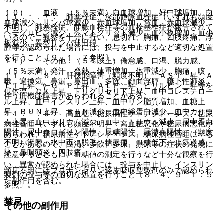
１０）． 血液：（５％未満）白血球増加、好中球増加、白
１１．１．７． 肺塞栓症、深部静脈血栓症（いずれも頻度
血球減少、リンパ球減少、赤血球増加、貧血、赤血球減少、
不明）：肺塞栓症、静脈血栓症等の血栓塞栓症が報告されて
ヘモグロビン減少、ヘマトクリット減少、血小板増加、血小
いるので、観察を十分に行い、息切れ、胸痛、四肢疼痛、浮
板減少、異型リンパ球出現。
腫等が認められた場合には、投与を中止するなど適切な処置
を行うこと〔９．１．７参照〕。
１１）． その他：（５％以上）倦怠感、口渇、脱力感、
（５％未満）発汗、発熱、体重増加、体重減少、胸痛、咳
１１．１．８． 肝機能障害（頻度不明）：ＡＳＴ上昇、Ａ
嗽、過換気、鼻漏、鼻出血、多飲、顔面浮腫、嚥下性肺炎、
ＬＴ上昇、γ−ＧＴＰ上昇、ＡＬＰ上昇、ビリルビン上昇等を
低体温、ＣＫ上昇、トリグリセリド上昇、血中コレステロー
伴う肝機能障害があらわれることがある。
ル上昇、血中インスリン上昇、血中リン脂質増加、血糖上
昇、ＢＵＮ上昇、ＢＵＮ減少、血中総蛋白減少、血中カリウ
１１．１．９． 高血糖、糖尿病性ケトアシドーシス、糖尿
ム上昇、血中カリウム減少、血中ナトリウム減少、尿中蛋白
病性昏睡（いずれも頻度不明）：高血糖悪化や糖尿病悪化が
陽性、尿中ウロビリン陽性、尿糖陽性、尿潜血陽性、（頻度
あらわれ、糖尿病性ケトアシドーシス、糖尿病性昏睡に至る
不明）浮腫、水中毒、脱毛、糖尿病、血糖低下、上気道感
ことがあるので、口渇、多飲、多尿、頻尿等の症状の発現に
染、鼻咽頭炎、四肢痛。
注意するとともに、血糖値の測定を行うなど十分な観察を行
い、異常が認められた場合には、投与を中止し、インスリン
頻度不明にはブロナンセリン経皮吸収型製剤のみで認められ
製剤の投与等の適切な処置を行うこと〔８．４、９．１．５
た副作用を含む。
参照〕。
禁忌
その他の副作用