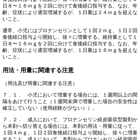
日８〜１６ｍｇを２回に分けて食後経口投与する。なお、年
齢、症状により適宜増減するが、１日量は２４ｍｇを超えな
いこと。
通常、小児にはブロナンセリンとして１回２ｍｇ、１日２回
食後経口投与より開始し、徐々に増量する。維持量として１
日８〜１６ｍｇを２回に分けて食後経口投与する。なお、年
齢、症状により適宜増減するが、１日量は１６ｍｇを超えな
いこと。
用法・用量に関連する注意
（用法及び用量に関連する注意）
７．１． 小児において増量する場合には、１週間以上の間
隔をあけて行うこと（１週間未満で増量した場合の安全性は
確立していない（使用経験が少ない））。
７．２． 成人において、ブロナンセリン経皮吸収型製剤か
ら本剤へ切り替える場合には、本剤の用法・用量に従って、
１回４ｍｇ、１日２回食後経口投与より開始し、徐々に増量
すること。成人において、本剤からブロナンセリン経皮吸収