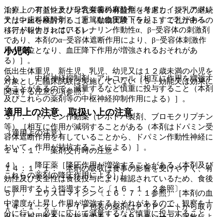
１）． アドレナリン含有歯科麻酔剤（リドカイン・アドレ
治療上の有益性及び母乳栄養の有益性を考慮し、授乳の継続
ナリン歯科麻酔剤）［重篤な血圧降下を起こすことがある
又は中止を検討すること（動物実験（ラット）で乳汁中への
（アドレナリンはアドレナリン作動性α、β−受容体の刺激剤
移行が報告されている）。
であり、本剤のα−受容体遮断作用により、β−受容体刺激作
小児等
用が優位となり、血圧降下作用が増強されるおそれがあ
る）］。
低出生体重児、新生児、乳児、幼児又は１２歳未満の小児を
２）． 中枢神経抑制剤、アルコール［相互に作用を増強す
対象とした臨床試験は実施していない〔５．効能又は効果に
ることがあるので、減量するなど慎重に投与すること（本剤
関連する注意の項参照〕。
及びこれらの薬剤等の中枢神経抑制作用による）］。
適用上の注意、取扱い上の注意
３）． ドパミン作動薬（レボドパ製剤、ブロモクリプチン
等）［相互に作用が減弱することがある（本剤はドパミン受
（適用上の注意）
容体遮断作用を有していることから、ドパミン作動性神経に
おいて、作用が拮抗することによる）］。
１４．１． 薬剤交付時の注意
４）． 降圧薬［降圧作用が増強することがある（本剤及び
１４．１．１． 本剤の吸収は食事の影響を受けやすく、有
これらの薬剤の降圧作用による）］。
効性及び安全性は食後投与により確認されているため、食後
に服用するよう指導すること〔１６．１．２参照〕。
５）． エリスロマイシン〔１６．７．１参照〕［本剤の血
中濃度が上昇し作用が増強するおそれがあるので、観察を十
１４．１．２． ＰＴＰ包装の薬剤はＰＴＰシートから取り
分に行い、必要に応じて減量するなど慎重に投与すること
出して服用するよう指導すること（ＰＴＰシートの誤飲によ