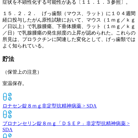
症状を不顕性化する可能性がある〔１１．１．３参照〕。
１５．２．２． げっ歯類（マウス、ラット）に１０４週間
経口投与したがん原性試験において、マウス（１ｍｇ／ｋｇ
／日以上）で乳腺腫瘍、下垂体腫瘍、ラット（１ｍｇ／ｋｇ
／日）で乳腺腫瘍の発生頻度の上昇が認められた。これらの
所見は、プロラクチンに関連した変化として、げっ歯類では
よく知られている。
貯法
（保管上の注意）
室温保存。
ロナセン錠８ｍｇ
非定型抗精神病薬 > SDA
ブロナンセリン錠８ｍｇ「ＤＳＥＰ」
非定型抗精神病薬 >
SDA