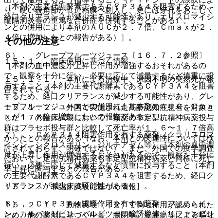
（本剤の主要代謝酵素であるＣＹＰ３Ａ４を阻害するため、
り、硬い鋭角部が食道粘膜へ刺入し、更には穿孔をおこして
経口クリアランスが減少する可能性があり、エリスロマイシ
縦隔洞炎等の重篤な合併症を併発することがある）。
ンとの併用により本剤のＡＵＣが２．７倍、Ｃｍａｘが２．
４倍に増加したとの報告がある）］。
その他の注意
６）． グレープフルーツジュース〔１６．７．２参照〕
１５．１． 臨床使用に基づく情報
［本剤の血中濃度が上昇し作用が増強するおそれがあるの
で、観察を十分に行い、必要に応じて減量するなど慎重に投
１５．１．１． 本剤による治療中、原因不明の突然死が報
与すること（本剤の主要代謝酵素であるＣＹＰ３Ａ４を阻害
告されている。
するため、経口クリアランスが減少する可能性があり、グレ
ープフルーツジュースとの併用により本剤のＡＵＣ、Ｃｍａ
１５．１．２． 外国で実施された高齢認知症患者を対象と
ｘが１．８倍に増加したとの報告がある）］。
した１７の臨床試験において、類薬の非定型抗精神病薬投与
群はプラセボ投与群と比較して死亡率が１．６〜１．７倍高
７）． ＣＹＰ３Ａ４阻害作用を有する薬剤（クラリスロマ
かったとの報告がある（なお、本剤との関連性については検
イシン、シクロスポリン、ジルチアゼム等）［本剤の血中濃
討されておらず、明確ではない）、また、外国での疫学調査
度が上昇し作用が増強するおそれがあるので、観察を十分に
において、定型抗精神病薬も非定型抗精神病薬と同様に死亡
行い、必要に応じて減量するなど慎重に投与すること（本剤
率上昇に関与するとの報告がある。
の主要代謝酵素であるＣＹＰ３Ａ４を阻害するため、経口ク
リアランスが減少する可能性がある）］。
１５．２． 非臨床試験に基づく情報
８）． ＣＹＰ３Ａ４誘導作用を有する薬剤（フェニトイ
１５．２．１． 動物実験（イヌ）で制吐作用が認められた
ン、カルバマゼピン、バルビツール酸誘導体、リファンピシ
ため、他の薬剤に基づく中毒、腸閉塞、脳腫瘍等による嘔吐