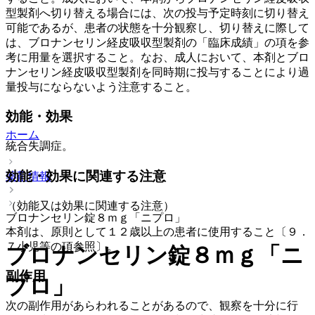
型製剤へ切り替える場合には、次の投与予定時刻に切り替え
可能であるが、患者の状態を十分観察し、切り替えに際して
は、ブロナンセリン経皮吸収型製剤の「臨床成績」の項を参
考に用量を選択すること。なお、成人において、本剤とブロ
ナンセリン経皮吸収型製剤を同時期に投与することにより過
量投与にならないよう注意すること。
効能・効果
ホーム
統合失調症。
効能・効果に関連する注意
薬剤情報
（効能又は効果に関連する注意）
ブロナンセリン錠８ｍｇ「ニプロ」
本剤は、原則として１２歳以上の患者に使用すること〔９．
７小児等の項参照〕。
ブロナンセリン錠８ｍｇ「ニ
副作用
プロ」
次の副作用があらわれることがあるので、観察を十分に行