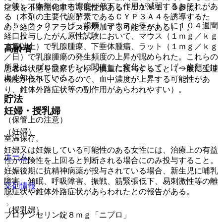
ン等）［本剤の血中濃度が低下し作用が減弱するおそれがあ
症状を不顕性化する可能性がある〔１１．１．３参照〕。
る（本剤の主要代謝酵素であるＣＹＰ３Ａ４を誘導するた
１５．２．２． げっ歯類（マウス、ラット）に１０４週間
め、経口クリアランスが増加する可能性がある）］。
経口投与したがん原性試験において、マウス（１ｍｇ／ｋｇ
／日以上）で乳腺腫瘍、下垂体腫瘍、ラット（１ｍｇ／ｋｇ
高齢者
／日）で乳腺腫瘍の発生頻度の上昇が認められた。これらの
所見は、プロラクチンに関連した変化として、げっ歯類では
患者の状態を観察しながら慎重に投与すること（一般に生理
よく知られている。
機能が低下しているので、血中濃度が上昇する可能性があ
り、錐体外路症状等の副作用があらわれやすい）。
貯法
妊婦・授乳婦
（保管上の注意）
（妊婦）
室温保存。
妊婦又は妊娠している可能性のある女性には、治療上の有益
ホーム
性が危険性を上回ると判断される場合にのみ投与すること。
妊娠後期に抗精神病薬が投与されている場合、新生児に哺乳
障害、傾眠、呼吸障害、振戦、筋緊張低下、易刺激性等の離
薬剤情報
脱症状や錐体外路症状があらわれたとの報告がある。
（授乳婦）
ブロナンセリン錠８ｍｇ「ニプロ」