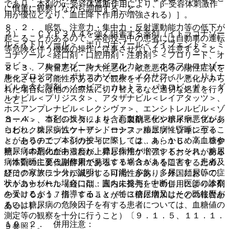
であり、本剤のα−受容体遮断作用により、β−受容体刺激作
に慎重に観察しながら調節すること。
用が優位となり、血圧降下作用が増強される）］。
８．２． 眠気、注意力・集中力・反射運動能力等の低下が
２）． ＣＹＰ３Ａ４を強く阻害する薬剤（イトラコナゾー
起こることがあるので、本剤投与中の患者には自動車の運転
ル＜イトリゾール＞、ボリコナゾール＜ブイフェンド＞、ミ
等危険を伴う機械の操作に従事させないよう注意すること。
コナゾール＜経口剤・口腔用剤・注射剤＞＜フロリード、オ
ラビ＞、フルコナゾール＜ジフルカン＞、ホスフルコナゾー
８．３． 興奮悪化、誇大性悪化、敵意悪化等の陽性症状を
ル＜プロジフ＞、ポサコナゾール＜ノクサフィル＞、リトナ
悪化させる可能性があるので観察を十分に行い、悪化がみら
ビルを含む製剤＜ノービア、カレトラ、パキロビッド＞、ダ
れた場合には他の治療法に切り替えるなど適切な処置を行う
ルナビル＜プリジスタ＞、アタザナビル＜レイアタッツ＞、
こと。
ホスアンプレナビル＜レクシヴァ＞、エンシトレルビル＜ゾ
８．４． 本剤の投与により、高血糖悪化や糖尿病悪化があ
コーバ＞、コビシスタットを含む製剤＜ゲンボイヤ、プレジ
らわれ、糖尿病性ケトアシドーシス、糖尿病性昏睡に至るこ
コビックス、シムツーザ＞、ロナファルニブ＜ゾキンヴィ
とがあるので、本剤の投与に際しては、あらかじめ高血糖や
＞、セリチニブ＜ジカディア＞）〔２．４、１６．７．３参
糖尿病の悪化があらわれ、糖尿病性ケトアシドーシス、糖尿
照〕［本剤の血中濃度が上昇し作用が増強するおそれがある
病性昏睡に至る副作用が発現する場合があることを、患者及
（本剤の主要代謝酵素であるＣＹＰ３Ａ４を阻害するため、
びその家族に十分に説明し、口渇、多飲、多尿、頻尿等の症
経口クリアランスが減少する可能性があり、外国において、
状があらわれた場合には、直ちに投与を中断し、医師の診察
ケトコナゾール（経口剤：国内未発売）との併用により本剤
を受けるよう、指導すること（特に糖尿病又はその既往歴あ
のＡＵＣが１７倍、Ｃｍａｘが１３倍に増加したとの報告が
るいは糖尿病の危険因子を有する患者については、血糖値の
ある）］。
測定等の観察を十分に行うこと）〔９．１．５、１１．１．
１０．２． 併用注意：
９参照〕。