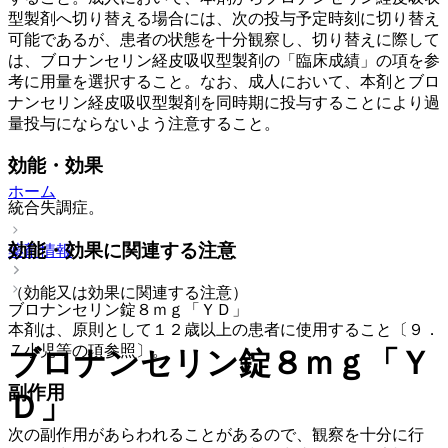
型製剤へ切り替える場合には、次の投与予定時刻に切り替え
可能であるが、患者の状態を十分観察し、切り替えに際して
は、ブロナンセリン経皮吸収型製剤の「臨床成績」の項を参
考に用量を選択すること。なお、成人において、本剤とブロ
ナンセリン経皮吸収型製剤を同時期に投与することにより過
量投与にならないよう注意すること。
効能・効果
ホーム
統合失調症。
効能・効果に関連する注意
薬剤情報
（効能又は効果に関連する注意）
ブロナンセリン錠８ｍｇ「ＹＤ」
本剤は、原則として１２歳以上の患者に使用すること〔９．
７小児等の項参照〕。
ブロナンセリン錠８ｍｇ「Ｙ
副作用
Ｄ」
次の副作用があらわれることがあるので、観察を十分に行