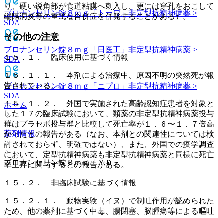
り、硬い鋭角部が食道粘膜へ刺入し、更には穿孔をおこして
ブロナンセリン錠８ｍｇ「トーワ」
非定型抗精神病薬 >
縦隔洞炎等の重篤な合併症を併発することがある）。
SDA
その他の注意
ブロナンセリン錠８ｍｇ「日医工」
非定型抗精神病薬 >
１５．１． 臨床使用に基づく情報
SDA
１５．１．１． 本剤による治療中、原因不明の突然死が報
告されている。
ブロナンセリン錠８ｍｇ「ニプロ」
非定型抗精神病薬 >
SDA
１５．１．２． 外国で実施された高齢認知症患者を対象と
ホーム
した１７の臨床試験において、類薬の非定型抗精神病薬投与
群はプラセボ投与群と比較して死亡率が１．６〜１．７倍高
薬剤情報
かったとの報告がある（なお、本剤との関連性については検
討されておらず、明確ではない）、また、外国での疫学調査
において、定型抗精神病薬も非定型抗精神病薬と同様に死亡
ブロナンセリン錠８ｍｇ「ＹＤ」
率上昇に関与するとの報告がある。
１５．２． 非臨床試験に基づく情報
１５．２．１． 動物実験（イヌ）で制吐作用が認められた
ため、他の薬剤に基づく中毒、腸閉塞、脳腫瘍等による嘔吐