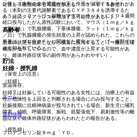
ン等）［本剤の血中濃度が低下し作用が減弱するおそれがあ
症状を不顕性化する可能性がある〔１１．１．３参照〕。
る（本剤の主要代謝酵素であるＣＹＰ３Ａ４を誘導するた
１５．２．２． げっ歯類（マウス、ラット）に１０４週間
め、経口クリアランスが増加する可能性がある）］。
経口投与したがん原性試験において、マウス（１ｍｇ／ｋｇ
／日以上）で乳腺腫瘍、下垂体腫瘍、ラット（１ｍｇ／ｋｇ
高齢者
／日）で乳腺腫瘍の発生頻度の上昇が認められた。これらの
所見は、プロラクチンに関連した変化として、げっ歯類では
患者の状態を観察しながら慎重に投与すること（一般に生理
よく知られている。
機能が低下しているので、血中濃度が上昇する可能性があ
り、錐体外路症状等の副作用があらわれやすい）。
貯法
妊婦・授乳婦
（保管上の注意）
（妊婦）
室温保存。
妊婦又は妊娠している可能性のある女性には、治療上の有益
ホーム
性が危険性を上回ると判断される場合にのみ投与すること。
妊娠後期に抗精神病薬が投与されている場合、新生児に哺乳
障害、傾眠、呼吸障害、振戦、筋緊張低下、易刺激性等の離
薬剤情報
脱症状や錐体外路症状があらわれたとの報告がある。
（授乳婦）
ブロナンセリン錠８ｍｇ「ＹＤ」