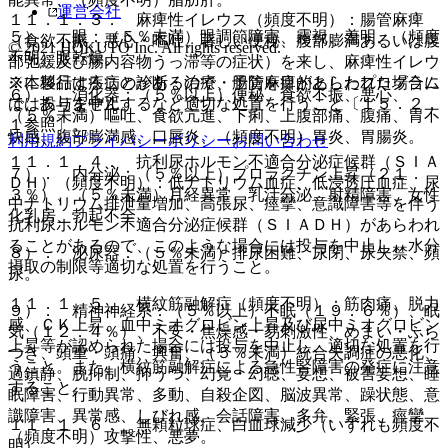
運営会社
１１．１．３． 麻痺性イレウス（頻度不明）：腸管麻痺
５）． 眼：（５％未満）眼調節障害、霧視、羞明、（頻度
（食欲不振、悪心・嘔吐、著しい便秘、腹部膨満あるいは腹
© 2021 HOKUTO Inc. All rights reserved.
不明）眼乾燥。
部弛緩及び腸内容物うっ滞等の症状）を来し、麻痺性イレウ
※本製品は疾病の診断・治療・予防を目的としたプログラム
スに移行することがあるので、腸管麻痺があらわれた場合に
６）． 消化器：（５％以上）便秘、食欲不振、悪心、
ではありません。
は、投与を中止するなど適切な処置を行うこと〔１５．２．
（５％未満）嘔吐、食欲亢進、下痢、上腹部痛、腹痛、胃不
１参照〕。
快感、腹部膨満感、口唇炎、（頻度不明）胃炎、胃腸炎。
利用規約
プライバシーポリシー
お問い合わせ
１１．１．４． 抗利尿ホルモン不適合分泌症候群（ＳＩＡ
７）． 内分泌：（５％以上）プロラクチン上昇（２１．
ＤＨ）（頻度不明）：低ナトリウム血症、低浸透圧血症、尿
３％）、（５％未満）月経異常、乳汁分泌、射精障害、女性
中ナトリウム排泄量増加、高張尿、痙攣、意識障害等を伴う
化乳房、勃起不全。
抗利尿ホルモン不適合分泌症候群（ＳＩＡＤＨ）があらわれ
ることがあるので、このような場合には投与を中止し、水分
８）． 泌尿器：（５％未満）排尿困難、尿閉、尿失禁、頻
摂取の制限等適切な処置を行うこと。
尿。
１１．１．５． 横紋筋融解症（頻度不明）：筋肉痛、脱力
９）． 精神神経系：（５％以上）不眠（１９．６％）、眠
感、ＣＫ上昇、血中ミオグロビン上昇及び尿中ミオグロビン
気（１２．４％）、不安・焦燥感・易刺激性、めまい・ふら
上昇等が認められた場合には投与を中止し、適切な処置を行
つき、頭重・頭痛、興奮、（５％未満）統合失調症の悪化、
うこと。また、横紋筋融解症による急性腎障害の発症に注意
過鎮静、脱抑制、抑うつ、幻覚・幻聴、妄想、被害妄想、睡
すること。
眠障害、行動異常、多動、自殺企図、脳波異常、躁状態、意
識障害、異常感、しびれ感、会話障害、多弁、緊張、痙攣、
１１．１．６． 無顆粒球症、白血球減少（いずれも頻度不
（頻度不明）攻撃性、悪夢。
明）。