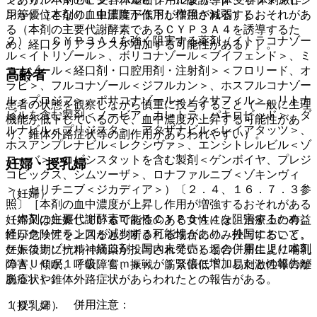
用が優位となり、血圧降下作用が増強される）］。
ン等）［本剤の血中濃度が低下し作用が減弱するおそれがあ
る（本剤の主要代謝酵素であるＣＹＰ３Ａ４を誘導するた
２）． ＣＹＰ３Ａ４を強く阻害する薬剤（イトラコナゾー
め、経口クリアランスが増加する可能性がある）］。
ル＜イトリゾール＞、ボリコナゾール＜ブイフェンド＞、ミ
コナゾール＜経口剤・口腔用剤・注射剤＞＜フロリード、オ
高齢者
ラビ＞、フルコナゾール＜ジフルカン＞、ホスフルコナゾー
ル＜プロジフ＞、ポサコナゾール＜ノクサフィル＞、リトナ
患者の状態を観察しながら慎重に投与すること（一般に生理
ビルを含む製剤＜ノービア、カレトラ、パキロビッド＞、ダ
機能が低下しているので、血中濃度が上昇する可能性があ
ルナビル＜プリジスタ＞、アタザナビル＜レイアタッツ＞、
り、錐体外路症状等の副作用があらわれやすい）。
ホスアンプレナビル＜レクシヴァ＞、エンシトレルビル＜ゾ
コーバ＞、コビシスタットを含む製剤＜ゲンボイヤ、プレジ
妊婦・授乳婦
コビックス、シムツーザ＞、ロナファルニブ＜ゾキンヴィ
＞、セリチニブ＜ジカディア＞）〔２．４、１６．７．３参
（妊婦）
照〕［本剤の血中濃度が上昇し作用が増強するおそれがある
（本剤の主要代謝酵素であるＣＹＰ３Ａ４を阻害するため、
妊婦又は妊娠している可能性のある女性には、治療上の有益
経口クリアランスが減少する可能性があり、外国において、
性が危険性を上回ると判断される場合にのみ投与すること。
ケトコナゾール（経口剤：国内未発売）との併用により本剤
妊娠後期に抗精神病薬が投与されている場合、新生児に哺乳
のＡＵＣが１７倍、Ｃｍａｘが１３倍に増加したとの報告が
障害、傾眠、呼吸障害、振戦、筋緊張低下、易刺激性等の離
ある）］。
脱症状や錐体外路症状があらわれたとの報告がある。
１０．２． 併用注意：
（授乳婦）