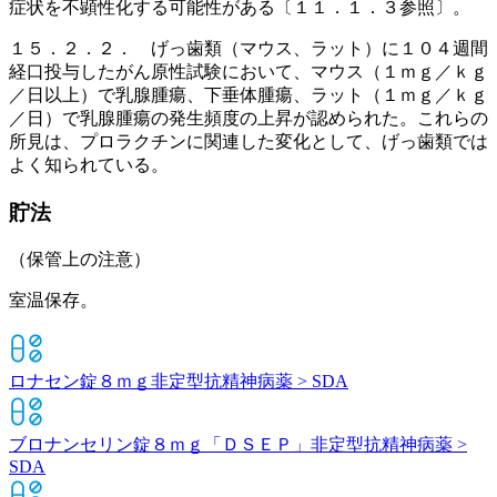
症状を不顕性化する可能性がある〔１１．１．３参照〕。
１５．２．２． げっ歯類（マウス、ラット）に１０４週間
経口投与したがん原性試験において、マウス（１ｍｇ／ｋｇ
／日以上）で乳腺腫瘍、下垂体腫瘍、ラット（１ｍｇ／ｋｇ
／日）で乳腺腫瘍の発生頻度の上昇が認められた。これらの
所見は、プロラクチンに関連した変化として、げっ歯類では
よく知られている。
貯法
（保管上の注意）
室温保存。
ロナセン錠８ｍｇ
非定型抗精神病薬 > SDA
ブロナンセリン錠８ｍｇ「ＤＳＥＰ」
非定型抗精神病薬 >
SDA