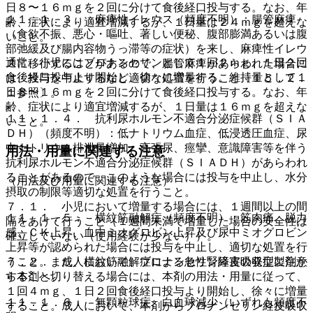
日８〜１６ｍｇを２回に分けて食後経口投与する。なお、年
１１．１．３． 麻痺性イレウス（頻度不明）：腸管麻痺
齢、症状により適宜増減するが、１日量は２４ｍｇを超えな
（食欲不振、悪心・嘔吐、著しい便秘、腹部膨満あるいは腹
いこと。
部弛緩及び腸内容物うっ滞等の症状）を来し、麻痺性イレウ
通常、小児にはブロナンセリンとして１回２ｍｇ、１日２回
スに移行することがあるので、腸管麻痺があらわれた場合に
食後経口投与より開始し、徐々に増量する。維持量として１
は、投与を中止するなど適切な処置を行うこと〔１５．２．
日８〜１６ｍｇを２回に分けて食後経口投与する。なお、年
１参照〕。
齢、症状により適宜増減するが、１日量は１６ｍｇを超えな
１１．１．４． 抗利尿ホルモン不適合分泌症候群（ＳＩＡ
いこと。
ＤＨ）（頻度不明）：低ナトリウム血症、低浸透圧血症、尿
中ナトリウム排泄量増加、高張尿、痙攣、意識障害等を伴う
用法・用量に関連する注意
抗利尿ホルモン不適合分泌症候群（ＳＩＡＤＨ）があらわれ
ることがあるので、このような場合には投与を中止し、水分
（用法及び用量に関連する注意）
摂取の制限等適切な処置を行うこと。
７．１． 小児において増量する場合には、１週間以上の間
１１．１．５． 横紋筋融解症（頻度不明）：筋肉痛、脱力
隔をあけて行うこと（１週間未満で増量した場合の安全性は
感、ＣＫ上昇、血中ミオグロビン上昇及び尿中ミオグロビン
確立していない（使用経験が少ない））。
上昇等が認められた場合には投与を中止し、適切な処置を行
７．２． 成人において、ブロナンセリン経皮吸収型製剤か
うこと。また、横紋筋融解症による急性腎障害の発症に注意
ら本剤へ切り替える場合には、本剤の用法・用量に従って、
すること。
１回４ｍｇ、１日２回食後経口投与より開始し、徐々に増量
１１．１．６． 無顆粒球症、白血球減少（いずれも頻度不
すること。成人において、本剤からブロナンセリン経皮吸収