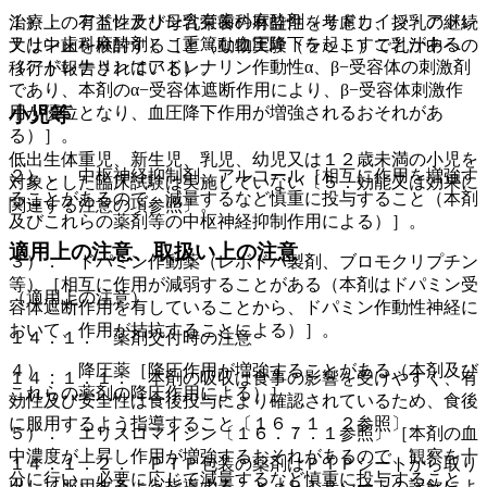
１）． アドレナリン含有歯科麻酔剤（リドカイン・アドレ
治療上の有益性及び母乳栄養の有益性を考慮し、授乳の継続
ナリン歯科麻酔剤）［重篤な血圧降下を起こすことがある
又は中止を検討すること（動物実験（ラット）で乳汁中への
（アドレナリンはアドレナリン作動性α、β−受容体の刺激剤
移行が報告されている）。
であり、本剤のα−受容体遮断作用により、β−受容体刺激作
小児等
用が優位となり、血圧降下作用が増強されるおそれがあ
る）］。
低出生体重児、新生児、乳児、幼児又は１２歳未満の小児を
２）． 中枢神経抑制剤、アルコール［相互に作用を増強す
対象とした臨床試験は実施していない〔５．効能又は効果に
ることがあるので、減量するなど慎重に投与すること（本剤
関連する注意の項参照〕。
及びこれらの薬剤等の中枢神経抑制作用による）］。
適用上の注意、取扱い上の注意
３）． ドパミン作動薬（レボドパ製剤、ブロモクリプチン
等）［相互に作用が減弱することがある（本剤はドパミン受
（適用上の注意）
容体遮断作用を有していることから、ドパミン作動性神経に
おいて、作用が拮抗することによる）］。
１４．１． 薬剤交付時の注意
４）． 降圧薬［降圧作用が増強することがある（本剤及び
１４．１．１． 本剤の吸収は食事の影響を受けやすく、有
これらの薬剤の降圧作用による）］。
効性及び安全性は食後投与により確認されているため、食後
に服用するよう指導すること〔１６．１．２参照〕。
５）． エリスロマイシン〔１６．７．１参照〕［本剤の血
中濃度が上昇し作用が増強するおそれがあるので、観察を十
１４．１．２． ＰＴＰ包装の薬剤はＰＴＰシートから取り
分に行い、必要に応じて減量するなど慎重に投与すること
出して服用するよう指導すること（ＰＴＰシートの誤飲によ