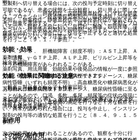
明）。
型製剤へ切り替える場合には、次の投与予定時刻に切り替え
可能であるが、患者の状態を十分観察し、切り替えに際して
１１．１．７． 肺塞栓症、深部静脈血栓症（いずれも頻度
は、ブロナンセリン経皮吸収型製剤の「臨床成績」の項を参
不明）：肺塞栓症、静脈血栓症等の血栓塞栓症が報告されて
考に用量を選択すること。なお、成人において、本剤とブロ
いるので、観察を十分に行い、息切れ、胸痛、四肢疼痛、浮
ナンセリン経皮吸収型製剤を同時期に投与することにより過
腫等が認められた場合には、投与を中止するなど適切な処置
量投与にならないよう注意すること。
を行うこと〔９．１．７参照〕。
効能・効果
１１．１．８． 肝機能障害（頻度不明）：ＡＳＴ上昇、Ａ
薬剤情報
ＬＴ上昇、γ−ＧＴＰ上昇、ＡＬＰ上昇、ビリルビン上昇等を
統合失調症。
伴う肝機能障害があらわれることがある。
薬剤写真、用法用量、効能効果や後発品の情報が一度に参照
効能・効果に関連する注意
でき、関連情報へ簡単にアクセスができます。
１１．１．９． 高血糖、糖尿病性ケトアシドーシス、糖尿
病性昏睡（いずれも頻度不明）：高血糖悪化や糖尿病悪化が
一般名、製品名どちらでも検索可能！
（効能又は効果に関連する注意）
あらわれ、糖尿病性ケトアシドーシス、糖尿病性昏睡に至る
ことがあるので、口渇、多飲、多尿、頻尿等の症状の発現に
※ ご使用いただく際に、必ず最新の添付文書および安全性
本剤は、原則として１２歳以上の患者に使用すること〔９．
注意するとともに、血糖値の測定を行うなど十分な観察を行
情報も併せてご確認下さい。
７小児等の項参照〕。
い、異常が認められた場合には、投与を中止し、インスリン
製剤の投与等の適切な処置を行うこと〔８．４、９．１．５
副作用
参照〕。
次の副作用があらわれることがあるので、観察を十分に行
その他の副作用
※本製品は疾病の診断・治療・予防を目的としたプログラム
い、異常が認められた場合には投与を中止するなど適切な処