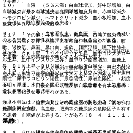
９参照〕。
１０）． 血液：（５％未満）白血球増加、好中球増加、白
血球減少、リンパ球減少、赤血球増加、貧血、赤血球減少、
（特定の背景を有する患者に関する注意）
ヘモグロビン減少、ヘマトクリット減少、血小板増加、血小
（合併症・既往歴等のある患者）
板減少、異型リンパ球出現。
９．１．１． 心・血管系疾患、低血圧、又はそれらの疑い
１１）． その他：（５％以上）倦怠感、口渇、脱力感、
のある患者：一過性血圧降下があらわれることがある。
（５％未満）発汗、発熱、体重増加、体重減少、胸痛、咳
嗽、過換気、鼻漏、鼻出血、多飲、顔面浮腫、嚥下性肺炎、
９．１．２． パーキンソン病又はレビー小体型認知症のあ
低体温、ＣＫ上昇、トリグリセリド上昇、血中コレステロー
る患者：錐体外路症状が悪化するおそれがある。
ル上昇、血中インスリン上昇、血中リン脂質増加、血糖上
昇、ＢＵＮ上昇、ＢＵＮ減少、血中総蛋白減少、血中カリウ
９．１．３． てんかん等の痙攣性疾患、又はこれらの既往
ム上昇、血中カリウム減少、血中ナトリウム減少、尿中蛋白
歴のある患者：痙攣閾値を低下させるおそれがある。
陽性、尿中ウロビリン陽性、尿糖陽性、尿潜血陽性、（頻度
不明）浮腫、水中毒、脱毛、糖尿病、血糖低下、上気道感
９．１．４． 自殺企図の既往及び自殺念慮を有する患者：
染、鼻咽頭炎、四肢痛。
症状を悪化させるおそれがある。
頻度不明にはブロナンセリン経皮吸収型製剤のみで認められ
９．１．５． 糖尿病又はその既往歴のある患者、あるいは
た副作用を含む。
糖尿病の家族歴、高血糖、肥満等の糖尿病の危険因子を有す
る患者：血糖値が上昇することがある〔８．４、１１．１．
禁忌
９参照〕。
９．１．６． 脱水を伴う身体的疲弊・栄養不良状態を伴う