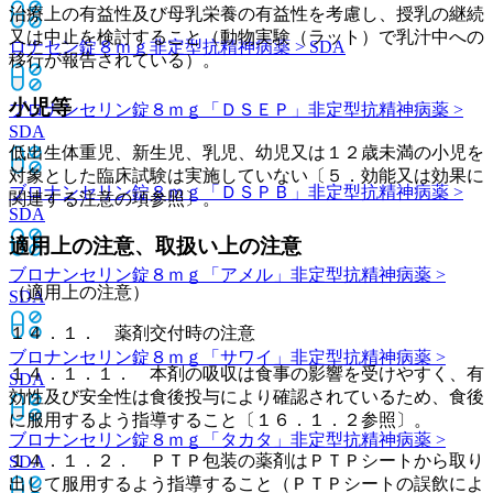
治療上の有益性及び母乳栄養の有益性を考慮し、授乳の継続
又は中止を検討すること（動物実験（ラット）で乳汁中への
ロナセン錠８ｍｇ
非定型抗精神病薬 > SDA
移行が報告されている）。
小児等
ブロナンセリン錠８ｍｇ「ＤＳＥＰ」
非定型抗精神病薬 >
SDA
低出生体重児、新生児、乳児、幼児又は１２歳未満の小児を
対象とした臨床試験は実施していない〔５．効能又は効果に
ブロナンセリン錠８ｍｇ「ＤＳＰＢ」
非定型抗精神病薬 >
関連する注意の項参照〕。
SDA
適用上の注意、取扱い上の注意
ブロナンセリン錠８ｍｇ「アメル」
非定型抗精神病薬 >
（適用上の注意）
SDA
１４．１． 薬剤交付時の注意
ブロナンセリン錠８ｍｇ「サワイ」
非定型抗精神病薬 >
１４．１．１． 本剤の吸収は食事の影響を受けやすく、有
SDA
効性及び安全性は食後投与により確認されているため、食後
に服用するよう指導すること〔１６．１．２参照〕。
ブロナンセリン錠８ｍｇ「タカタ」
非定型抗精神病薬 >
１４．１．２． ＰＴＰ包装の薬剤はＰＴＰシートから取り
SDA
出して服用するよう指導すること（ＰＴＰシートの誤飲によ