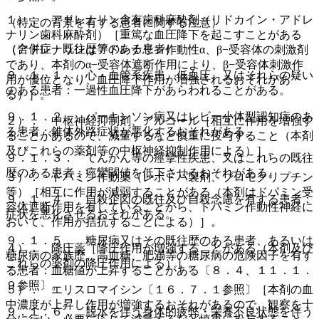
１）． アドレナリン含有歯科麻酔剤（リドカイン・アドレ
（特定の背景を有する患者に関する注意）
ナリン歯科麻酔剤）［重篤な血圧降下を起こすことがある
（合併症・既往歴等のある患者）
（アドレナリンはアドレナリン作動性α、β−受容体の刺激剤
であり、本剤のα−受容体遮断作用により、β−受容体刺激作
９．１．１． 心・血管系疾患、低血圧、又はそれらの疑い
用が優位となり、血圧降下作用が増強されるおそれがあ
のある患者：一過性血圧降下があらわれることがある。
る）］。
９．１．２． パーキンソン病又はレビー小体型認知症のあ
２）． 中枢神経抑制剤、アルコール［相互に作用を増強す
る患者：錐体外路症状が悪化するおそれがある。
ることがあるので、減量するなど慎重に投与すること（本剤
及びこれらの薬剤等の中枢神経抑制作用による）］。
９．１．３． てんかん等の痙攣性疾患、又はこれらの既往
歴のある患者：痙攣閾値を低下させるおそれがある。
３）． ドパミン作動薬（レボドパ製剤、ブロモクリプチン
等）［相互に作用が減弱することがある（本剤はドパミン受
９．１．４． 自殺企図の既往及び自殺念慮を有する患者：
容体遮断作用を有していることから、ドパミン作動性神経に
症状を悪化させるおそれがある。
おいて、作用が拮抗することによる）］。
９．１．５． 糖尿病又はその既往歴のある患者、あるいは
４）． 降圧薬［降圧作用が増強することがある（本剤及び
糖尿病の家族歴、高血糖、肥満等の糖尿病の危険因子を有す
これらの薬剤の降圧作用による）］。
る患者：血糖値が上昇することがある〔８．４、１１．１．
９参照〕。
５）． エリスロマイシン〔１６．７．１参照〕［本剤の血
中濃度が上昇し作用が増強するおそれがあるので、観察を十
９．１．６． 脱水を伴う身体的疲弊・栄養不良状態を伴う