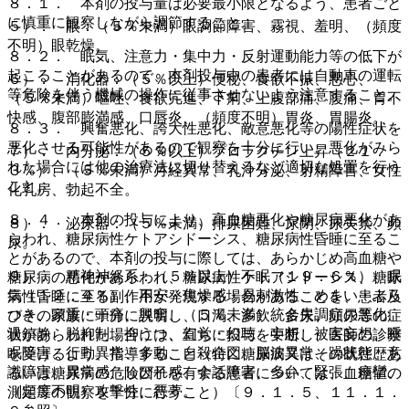
８．１． 本剤の投与量は必要最小限となるよう、患者ごと
に慎重に観察しながら調節すること。
５）． 眼：（５％未満）眼調節障害、霧視、羞明、（頻度
不明）眼乾燥。
８．２． 眠気、注意力・集中力・反射運動能力等の低下が
起こることがあるので、本剤投与中の患者には自動車の運転
６）． 消化器：（５％以上）便秘、食欲不振、悪心、
等危険を伴う機械の操作に従事させないよう注意すること。
（５％未満）嘔吐、食欲亢進、下痢、上腹部痛、腹痛、胃不
快感、腹部膨満感、口唇炎、（頻度不明）胃炎、胃腸炎。
８．３． 興奮悪化、誇大性悪化、敵意悪化等の陽性症状を
悪化させる可能性があるので観察を十分に行い、悪化がみら
７）． 内分泌：（５％以上）プロラクチン上昇（２１．
れた場合には他の治療法に切り替えるなど適切な処置を行う
３％）、（５％未満）月経異常、乳汁分泌、射精障害、女性
こと。
化乳房、勃起不全。
８．４． 本剤の投与により、高血糖悪化や糖尿病悪化があ
８）． 泌尿器：（５％未満）排尿困難、尿閉、尿失禁、頻
らわれ、糖尿病性ケトアシドーシス、糖尿病性昏睡に至るこ
尿。
とがあるので、本剤の投与に際しては、あらかじめ高血糖や
９）． 精神神経系：（５％以上）不眠（１９．６％）、眠
糖尿病の悪化があらわれ、糖尿病性ケトアシドーシス、糖尿
気（１２．４％）、不安・焦燥感・易刺激性、めまい・ふら
病性昏睡に至る副作用が発現する場合があることを、患者及
つき、頭重・頭痛、興奮、（５％未満）統合失調症の悪化、
びその家族に十分に説明し、口渇、多飲、多尿、頻尿等の症
過鎮静、脱抑制、抑うつ、幻覚・幻聴、妄想、被害妄想、睡
状があらわれた場合には、直ちに投与を中断し、医師の診察
眠障害、行動異常、多動、自殺企図、脳波異常、躁状態、意
を受けるよう、指導すること（特に糖尿病又はその既往歴あ
識障害、異常感、しびれ感、会話障害、多弁、緊張、痙攣、
るいは糖尿病の危険因子を有する患者については、血糖値の
（頻度不明）攻撃性、悪夢。
測定等の観察を十分に行うこと）〔９．１．５、１１．１．