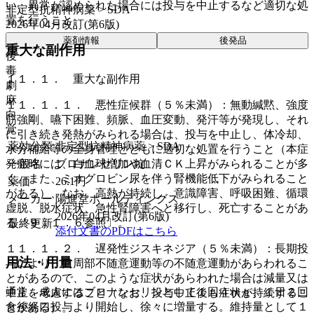
い、異常が認められた場合には投与を中止するなど適切な処
非定型抗精神病薬 > SDA
置を行うこと。
2026年04月改訂(第6版)
薬剤情報
後発品
重大な副作用
後
毒
１１．１． 重大な副作用
劇
麻
１１．１．１． 悪性症候群（５％未満）：無動緘黙、強度
向
筋強剛、嚥下困難、頻脈、血圧変動、発汗等が発現し、それ
覚
に引き続き発熱がみられる場合は、投与を中止し、体冷却、
薬効分類
非定型抗精神病薬 > SDA
水分補給等の全身管理とともに適切な処置を行うこと（本症
一般名
ブロナンセリン錠
発症時には、白血球増加や血清ＣＫ上昇がみられることが多
く、また、ミオグロビン尿を伴う腎機能低下がみられること
薬価
26.1
円
がある）、なお、高熱が持続し、意識障害、呼吸困難、循環
メーカー
陽進堂ホールディングス
虚脱、脱水症状、急性腎障害へと移行し、死亡することがあ
2026年04月改訂(第6版)
る〔９．１．６参照〕。
最終更新
添付文書のPDFはこちら
１１．１．２． 遅発性ジスキネジア（５％未満）：長期投
用法・用量
与により、口周部不随意運動等の不随意運動があらわれるこ
とがあるので、このような症状があらわれた場合は減量又は
通常、成人にはブロナンセリンとして１回４ｍｇ、１日２回
中止を考慮すること（なお、投与中止後も症状が持続するこ
食後経口投与より開始し、徐々に増量する。維持量として１
とがある）。