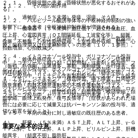
２．１． 昏睡状態の患者［昏睡状態が悪化するおそれがあ
１１．２． その他の副作用
る］。
１）． 過敏症：（５％未満）発疹、湿疹、そう痒。
２．２． バルビツール酸誘導体等の中枢神経抑制剤の強い
影響下にある患者［中枢神経抑制作用が増強される］。
２）． 循環器：（５％未満）血圧低下、起立性低血圧、血
圧上昇、心電図異常（ＱＴ間隔延長、Ｔ波変化等）、頻脈、
２．３． アドレナリン投与中＜アナフィラキシー救急治
徐脈、不整脈、心室性期外収縮、上室性期外収縮、動悸、心
療・歯科浸潤又は伝達麻酔除く＞の患者〔１０．１参照〕。
拍数増加、心拍数減少。
２．４． イトラコナゾール投与中、ボリコナゾール投与
３）． 錐体外路症状：（５％以上）パーキンソン症候群
中、ミコナゾール＜経口剤・口腔用剤・注射剤＞投与中、フ
（振戦、筋強剛、流涎過多、寡動、運動緩慢、歩行障害、仮
ルコナゾール投与中、ホスフルコナゾール投与中、ポサコナ
面様顔貌等）（３３．５％）、アカシジア（静坐不能）（２
ゾール投与中、リトナビル含有製剤投与中、ダルナビル投与
４．７％）、ジスキネジア（構音障害、嚥下障害、口周部不
中、アタザナビル投与中、ホスアンプレナビル投与中、エン
随意運動・四肢不随意運動等の不随意運動等）（１２．
シトレルビル投与中、コビシスタット含有製剤投与中、ロナ
９％）、ジストニア（痙攣性斜頚、顔面攣縮・喉頭攣縮・頚
ファルニブ投与中、セリチニブ投与中の患者〔１０．１参
部攣縮、眼球上転発作、後弓反張等）［症状があらわれた場
照〕。
合には必要に応じて減量又は抗パーキンソン薬の投与等、適
切な処置を行うこと］。
２．５． 本剤の成分に対し過敏症の既往歴のある患者。
４）． 肝臓：（５％未満）ＡＳＴ上昇、ＡＬＴ上昇、γ−Ｇ
重要な基本的注意
ＴＰ上昇、ＬＤＨ上昇、ＡＬＰ上昇、ビリルビン上昇、肝機
能異常、（頻度不明）脂肪肝。