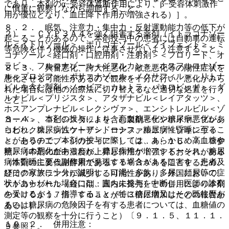
であり、本剤のα−受容体遮断作用により、β−受容体刺激作
に慎重に観察しながら調節すること。
用が優位となり、血圧降下作用が増強される）］。
８．２． 眠気、注意力・集中力・反射運動能力等の低下が
２）． ＣＹＰ３Ａ４を強く阻害する薬剤（イトラコナゾー
起こることがあるので、本剤投与中の患者には自動車の運転
ル＜イトリゾール＞、ボリコナゾール＜ブイフェンド＞、ミ
等危険を伴う機械の操作に従事させないよう注意すること。
コナゾール＜経口剤・口腔用剤・注射剤＞＜フロリード、オ
ラビ＞、フルコナゾール＜ジフルカン＞、ホスフルコナゾー
８．３． 興奮悪化、誇大性悪化、敵意悪化等の陽性症状を
ル＜プロジフ＞、ポサコナゾール＜ノクサフィル＞、リトナ
悪化させる可能性があるので観察を十分に行い、悪化がみら
ビルを含む製剤＜ノービア、カレトラ、パキロビッド＞、ダ
れた場合には他の治療法に切り替えるなど適切な処置を行う
ルナビル＜プリジスタ＞、アタザナビル＜レイアタッツ＞、
こと。
ホスアンプレナビル＜レクシヴァ＞、エンシトレルビル＜ゾ
８．４． 本剤の投与により、高血糖悪化や糖尿病悪化があ
コーバ＞、コビシスタットを含む製剤＜ゲンボイヤ、プレジ
らわれ、糖尿病性ケトアシドーシス、糖尿病性昏睡に至るこ
コビックス、シムツーザ＞、ロナファルニブ＜ゾキンヴィ
とがあるので、本剤の投与に際しては、あらかじめ高血糖や
＞、セリチニブ＜ジカディア＞）〔２．４、１６．７．３参
糖尿病の悪化があらわれ、糖尿病性ケトアシドーシス、糖尿
照〕［本剤の血中濃度が上昇し作用が増強するおそれがある
病性昏睡に至る副作用が発現する場合があることを、患者及
（本剤の主要代謝酵素であるＣＹＰ３Ａ４を阻害するため、
びその家族に十分に説明し、口渇、多飲、多尿、頻尿等の症
経口クリアランスが減少する可能性があり、外国において、
状があらわれた場合には、直ちに投与を中断し、医師の診察
ケトコナゾール（経口剤：国内未発売）との併用により本剤
を受けるよう、指導すること（特に糖尿病又はその既往歴あ
のＡＵＣが１７倍、Ｃｍａｘが１３倍に増加したとの報告が
るいは糖尿病の危険因子を有する患者については、血糖値の
ある）］。
測定等の観察を十分に行うこと）〔９．１．５、１１．１．
１０．２． 併用注意：
９参照〕。