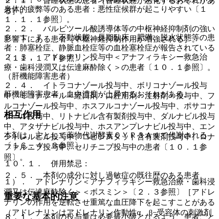
２．１． 昏睡状態の患者［昏睡状態が悪化するおそれがあ
身体的疲弊等のある患者：悪性症候群が起こりやすい〔１
る］。
１．１．１参照〕。
２．２． バルビツール酸誘導体等の中枢神経抑制剤の強い
９．１．７． 不動状態、長期臥床、肥満、脱水状態等の患
影響下にある患者［中枢神経抑制作用が増強される］。
者：肺塞栓症、静脈血栓症等の血栓塞栓症が報告されている
２．３． アドレナリン投与中＜アナフィラキシー救急治
〔１１．１．７参照〕。
療・歯科浸潤又は伝達麻酔除く＞の患者〔１０．１参照〕。
（肝機能障害患者）
２．４． イトラコナゾール投与中、ボリコナゾール投与
肝機能障害患者：血中濃度が上昇するおそれがある。
中、ミコナゾール＜経口剤・口腔用剤・注射剤＞投与中、フ
ルコナゾール投与中、ホスフルコナゾール投与中、ポサコナ
相互作用
ゾール投与中、リトナビル含有製剤投与中、ダルナビル投与
中、アタザナビル投与中、ホスアンプレナビル投与中、エン
本剤は、主として薬物代謝酵素ＣＹＰ３Ａ４で代謝される
シトレルビル投与中、コビシスタット含有製剤投与中、ロナ
〔１６．４．３参照〕。
ファルニブ投与中、セリチニブ投与中の患者〔１０．１参
照〕。
１０．１． 併用禁忌：
２．５． 本剤の成分に対し過敏症の既往歴のある患者。
１）． アドレナリン＜アナフィラキシー救急治療・歯科浸
潤又は伝達麻酔除く＞＜ボスミン＞〔２．３参照〕［アドレ
重要な基本的注意
ナリンの作用を逆転させ重篤な血圧降下を起こすことがある
（アドレナリンはアドレナリン作動性α、β−受容体の刺激剤
８．１． 本剤の投与量は必要最小限となるよう、患者ごと