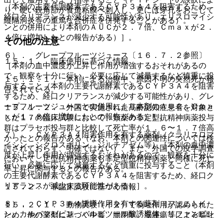
（本剤の主要代謝酵素であるＣＹＰ３Ａ４を阻害するため、
り、硬い鋭角部が食道粘膜へ刺入し、更には穿孔をおこして
経口クリアランスが減少する可能性があり、エリスロマイシ
縦隔洞炎等の重篤な合併症を併発することがある）。
ンとの併用により本剤のＡＵＣが２．７倍、Ｃｍａｘが２．
４倍に増加したとの報告がある）］。
その他の注意
６）． グレープフルーツジュース〔１６．７．２参照〕
１５．１． 臨床使用に基づく情報
［本剤の血中濃度が上昇し作用が増強するおそれがあるの
で、観察を十分に行い、必要に応じて減量するなど慎重に投
１５．１．１． 本剤による治療中、原因不明の突然死が報
与すること（本剤の主要代謝酵素であるＣＹＰ３Ａ４を阻害
告されている。
するため、経口クリアランスが減少する可能性があり、グレ
ープフルーツジュースとの併用により本剤のＡＵＣ、Ｃｍａ
１５．１．２． 外国で実施された高齢認知症患者を対象と
ｘが１．８倍に増加したとの報告がある）］。
した１７の臨床試験において、類薬の非定型抗精神病薬投与
群はプラセボ投与群と比較して死亡率が１．６〜１．７倍高
７）． ＣＹＰ３Ａ４阻害作用を有する薬剤（クラリスロマ
かったとの報告がある（なお、本剤との関連性については検
イシン、シクロスポリン、ジルチアゼム等）［本剤の血中濃
討されておらず、明確ではない）、また、外国での疫学調査
度が上昇し作用が増強するおそれがあるので、観察を十分に
において、定型抗精神病薬も非定型抗精神病薬と同様に死亡
行い、必要に応じて減量するなど慎重に投与すること（本剤
率上昇に関与するとの報告がある。
の主要代謝酵素であるＣＹＰ３Ａ４を阻害するため、経口ク
リアランスが減少する可能性がある）］。
１５．２． 非臨床試験に基づく情報
８）． ＣＹＰ３Ａ４誘導作用を有する薬剤（フェニトイ
１５．２．１． 動物実験（イヌ）で制吐作用が認められた
ン、カルバマゼピン、バルビツール酸誘導体、リファンピシ
ため、他の薬剤に基づく中毒、腸閉塞、脳腫瘍等による嘔吐