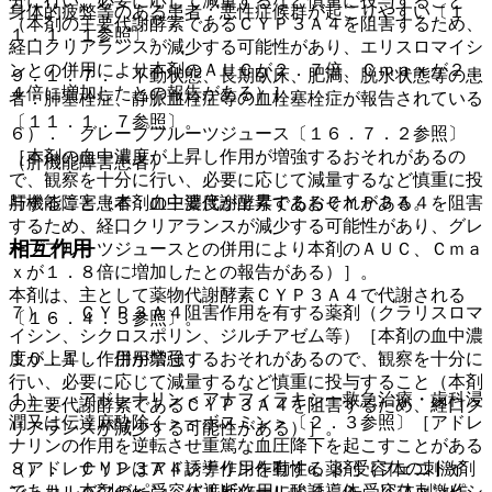
分に行い、必要に応じて減量するなど慎重に投与すること
身体的疲弊等のある患者：悪性症候群が起こりやすい〔１
（本剤の主要代謝酵素であるＣＹＰ３Ａ４を阻害するため、
１．１．１参照〕。
経口クリアランスが減少する可能性があり、エリスロマイシ
ンとの併用により本剤のＡＵＣが２．７倍、Ｃｍａｘが２．
９．１．７． 不動状態、長期臥床、肥満、脱水状態等の患
４倍に増加したとの報告がある）］。
者：肺塞栓症、静脈血栓症等の血栓塞栓症が報告されている
〔１１．１．７参照〕。
６）． グレープフルーツジュース〔１６．７．２参照〕
［本剤の血中濃度が上昇し作用が増強するおそれがあるの
（肝機能障害患者）
で、観察を十分に行い、必要に応じて減量するなど慎重に投
肝機能障害患者：血中濃度が上昇するおそれがある。
与すること（本剤の主要代謝酵素であるＣＹＰ３Ａ４を阻害
するため、経口クリアランスが減少する可能性があり、グレ
相互作用
ープフルーツジュースとの併用により本剤のＡＵＣ、Ｃｍａ
ｘが１．８倍に増加したとの報告がある）］。
本剤は、主として薬物代謝酵素ＣＹＰ３Ａ４で代謝される
７）． ＣＹＰ３Ａ４阻害作用を有する薬剤（クラリスロマ
〔１６．４．３参照〕。
イシン、シクロスポリン、ジルチアゼム等）［本剤の血中濃
１０．１． 併用禁忌：
度が上昇し作用が増強するおそれがあるので、観察を十分に
行い、必要に応じて減量するなど慎重に投与すること（本剤
１）． アドレナリン＜アナフィラキシー救急治療・歯科浸
の主要代謝酵素であるＣＹＰ３Ａ４を阻害するため、経口ク
潤又は伝達麻酔除く＞＜ボスミン＞〔２．３参照〕［アドレ
リアランスが減少する可能性がある）］。
ナリンの作用を逆転させ重篤な血圧降下を起こすことがある
（アドレナリンはアドレナリン作動性α、β−受容体の刺激剤
８）． ＣＹＰ３Ａ４誘導作用を有する薬剤（フェニトイ
であり、本剤のα−受容体遮断作用により、β−受容体刺激作
ン、カルバマゼピン、バルビツール酸誘導体、リファンピシ