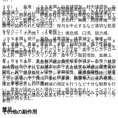
１０）． 血液：（５％未満）白血球増加、好中球増加、白
１１．１．７． 肺塞栓症、深部静脈血栓症（いずれも頻度
血球減少、リンパ球減少、赤血球増加、貧血、赤血球減少、
不明）：肺塞栓症、静脈血栓症等の血栓塞栓症が報告されて
ヘモグロビン減少、ヘマトクリット減少、血小板増加、血小
いるので、観察を十分に行い、息切れ、胸痛、四肢疼痛、浮
板減少、異型リンパ球出現。
腫等が認められた場合には、投与を中止するなど適切な処置
を行うこと〔９．１．７参照〕。
１１）． その他：（５％以上）倦怠感、口渇、脱力感、
（５％未満）発汗、発熱、体重増加、体重減少、胸痛、咳
１１．１．８． 肝機能障害（頻度不明）：ＡＳＴ上昇、Ａ
嗽、過換気、鼻漏、鼻出血、多飲、顔面浮腫、嚥下性肺炎、
ＬＴ上昇、γ−ＧＴＰ上昇、ＡＬＰ上昇、ビリルビン上昇等を
低体温、ＣＫ上昇、トリグリセリド上昇、血中コレステロー
伴う肝機能障害があらわれることがある。
ル上昇、血中インスリン上昇、血中リン脂質増加、血糖上
昇、ＢＵＮ上昇、ＢＵＮ減少、血中総蛋白減少、血中カリウ
１１．１．９． 高血糖、糖尿病性ケトアシドーシス、糖尿
ム上昇、血中カリウム減少、血中ナトリウム減少、尿中蛋白
病性昏睡（いずれも頻度不明）：高血糖悪化や糖尿病悪化が
陽性、尿中ウロビリン陽性、尿糖陽性、尿潜血陽性、（頻度
あらわれ、糖尿病性ケトアシドーシス、糖尿病性昏睡に至る
不明）浮腫、水中毒、脱毛、糖尿病、血糖低下、上気道感
ことがあるので、口渇、多飲、多尿、頻尿等の症状の発現に
染、鼻咽頭炎、四肢痛。
注意するとともに、血糖値の測定を行うなど十分な観察を行
い、異常が認められた場合には、投与を中止し、インスリン
頻度不明にはブロナンセリン経皮吸収型製剤のみで認められ
製剤の投与等の適切な処置を行うこと〔８．４、９．１．５
た副作用を含む。
参照〕。
禁忌
その他の副作用