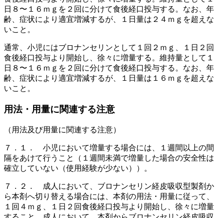
日８〜１６ｍｇを２回に分けて食後経口投与する。なお、年
齢、症状により適宜増減するが、１日量は２４ｍｇを超えな
いこと。
通常、小児にはブロナンセリンとして１回２ｍｇ、１日２回
食後経口投与より開始し、徐々に増量する。維持量として１
日８〜１６ｍｇを２回に分けて食後経口投与する。なお、年
齢、症状により適宜増減するが、１日量は１６ｍｇを超えな
いこと。
用法・用量に関連する注意
（用法及び用量に関連する注意）
７．１． 小児において増量する場合には、１週間以上の間
隔をあけて行うこと（１週間未満で増量した場合の安全性は
確立していない（使用経験が少ない））。
７．２． 成人において、ブロナンセリン経皮吸収型製剤か
ら本剤へ切り替える場合には、本剤の用法・用量に従って、
１回４ｍｇ、１日２回食後経口投与より開始し、徐々に増量
すること。成人において、本剤からブロナンセリン経皮吸収