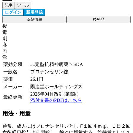
記事
ツール
ログイン
新規登録
薬剤情報
後発品
後
毒
劇
麻
向
覚
薬効分類
非定型抗精神病薬 > SDA
一般名
ブロナンセリン錠
薬価
26.1
円
メーカー
陽進堂ホールディングス
2026年04月改訂(第6版)
最終更新
添付文書のPDFはこちら
用法・用量
通常、成人にはブロナンセリンとして１回４ｍｇ、１日２回
食後経口投与より開始し、徐々に増量する。維持量として１