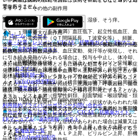
ではありません。
置を行うこと。
１１．２． その他の副作用
重大な副作用
１）． 過敏症：（５％未満）発疹、湿疹、そう痒。
２）． 循環器：（５％未満）血圧低下、起立性低血圧、血
１１．１． 重大な副作用
ホーム
ノート
圧上昇、心電図異常（ＱＴ間隔延長、Ｔ波変化等）、頻脈、
表・計算
レジメン
CTCAE
抗菌薬ガイド
ERマニュ
１１．１．１． 悪性症候群（５％未満）：無動緘黙、強度
徐脈、不整脈、心室性期外収縮、上室性期外収縮、動悸、心
アル
薬剤情報
ポスト
筋強剛、嚥下困難、頻脈、血圧変動、発汗等が発現し、それ
拍数増加、心拍数減少。
に引き続き発熱がみられる場合は、投与を中止し、体冷却、
新規登録
３）． 錐体外路症状：（５％以上）パーキンソン症候群
水分補給等の全身管理とともに適切な処置を行うこと（本症
ログイン
（振戦、筋強剛、流涎過多、寡動、運動緩慢、歩行障害、仮
発症時には、白血球増加や血清ＣＫ上昇がみられることが多
監修医師一覧
面様顔貌等）（３３．５％）、アカシジア（静坐不能）（２
く、また、ミオグロビン尿を伴う腎機能低下がみられること
UpToDate特別割引
４．７％）、ジスキネジア（構音障害、嚥下障害、口周部不
がある）、なお、高熱が持続し、意識障害、呼吸困難、循環
運営会社
随意運動・四肢不随意運動等の不随意運動等）（１２．
虚脱、脱水症状、急性腎障害へと移行し、死亡することがあ
９％）、ジストニア（痙攣性斜頚、顔面攣縮・喉頭攣縮・頚
る〔９．１．６参照〕。
© 2021 HOKUTO Inc. All rights reserved.
部攣縮、眼球上転発作、後弓反張等）［症状があらわれた場
利用規約
プライバシーポリシー
お問い合わせ
１１．１．２． 遅発性ジスキネジア（５％未満）：長期投
合には必要に応じて減量又は抗パーキンソン薬の投与等、適
ホーム
表・計算
レジメン
CTCAE
抗菌薬ガイド
与により、口周部不随意運動等の不随意運動があらわれるこ
切な処置を行うこと］。
ERマニュアル
薬剤情報
ポスト
とがあるので、このような症状があらわれた場合は減量又は
４）． 肝臓：（５％未満）ＡＳＴ上昇、ＡＬＴ上昇、γ−Ｇ
中止を考慮すること（なお、投与中止後も症状が持続するこ
監修医師一覧
ＴＰ上昇、ＬＤＨ上昇、ＡＬＰ上昇、ビリルビン上昇、肝機
とがある）。
UpToDate特別割引
能異常、（頻度不明）脂肪肝。