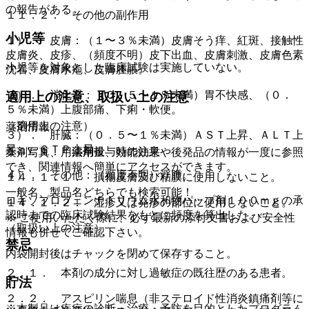
の報告がある。
１１．２． その他の副作用
小児等
１）． 皮膚：（１〜３％未満）皮膚そう痒、紅斑、接触性
皮膚炎、皮疹、（頻度不明）皮下出血、皮膚刺激、皮膚色素
小児等を対象とした臨床試験は実施していない。
沈着、皮膚水疱、皮膚腫脹。
２）． 消化器：（０．５〜１％未満）胃不快感、（０．
適用上の注意、取扱い上の注意
５％未満）上腹部痛、下痢・軟便。
（適用上の注意）
薬剤情報
３）． 肝臓：（０．５〜１％未満）ＡＳＴ上昇、ＡＬＴ上
昇、γ−ＧＴＰ上昇。
１４．１． 薬剤投与時の注意
薬剤写真、用法用量、効能効果や後発品の情報が一度に参照
でき、関連情報へ簡単にアクセスができます。
４）． その他：（頻度不明）浮腫。
１４．１．１． 損傷皮膚及び粘膜に使用しないこと。
一般名、製品名どちらでも検索可能！
ロキソプロフェンナトリウム水和物パップ剤１００ｍｇの承
１４．１．２． 湿疹又は発疹の部位に使用しないこと。
認時までの臨床試験結果をもとに頻度を算出した。
※ ご使用いただく際に、必ず最新の添付文書および安全性
（取扱い上の注意）
情報も併せてご確認下さい。
禁忌
内袋開封後はチャックを閉めて保存すること。
２．１． 本剤の成分に対し過敏症の既往歴のある患者。
貯法
２．２． アスピリン喘息（非ステロイド性消炎鎮痛剤等に
※本製品は疾病の診断・治療・予防を目的としたプログラム