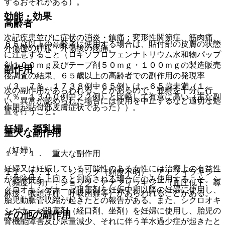
するおそれがある）。
効能・効果
高齢者
次記疾患並びに症状の消炎・鎮痛：変形性関節症、筋肉痛、
６５歳以上の高齢者に使用する場合は、貼付部の皮膚の状態
外傷後の腫脹・外傷後の疼痛。
に注意すること（ロキソプロフェンナトリウム水和物パップ
剤１００ｍｇ及びテープ剤５０ｍｇ・１００ｍｇの製造販売
副作用
後調査の結果、６５歳以上の高齢者での副作用の発現率
（３．７％、１７３８例中６５例）は、６５歳未満（１．
次の副作用があらわれることがあるので、観察を十分に行
７％、１３００例中２２例）と比較して有意に高い（主な副
い、異常が認められた場合には使用を中止するなど適切な処
作用が貼付部皮膚症状であった））。
置を行うこと。
妊婦・授乳婦
重大な副作用
（妊婦）
１１．１． 重大な副作用
妊婦又は妊娠している可能性のある女性には治療上の有益性
１１．１．１． ショック（頻度不明）、アナフィラキシー
が危険性を上回ると判断される場合にのみ使用すること。シ
（頻度不明）：ショック、アナフィラキシー（血圧低下、蕁
クロオキシゲナーゼ阻害剤を妊娠中期以降の妊婦に使用し、
麻疹、喉頭浮腫、呼吸困難等）があらわれることがある。
胎児動脈管収縮が起きたとの報告がある。また、シクロオキ
シゲナーゼ阻害剤（経口剤、坐剤）を妊婦に使用し、胎児の
その他の副作用
腎機能障害及び尿量減少、それに伴う羊水過少症が起きたと