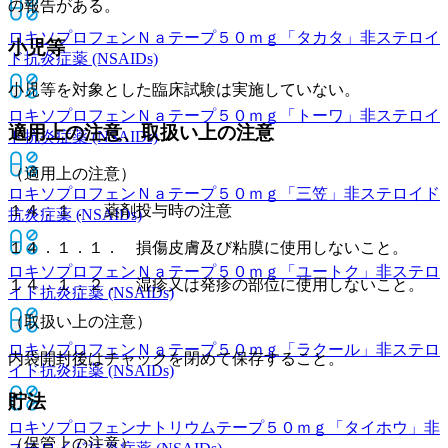
の報告がある。
ロキソプロフェンＮａテープ５０ｍｇ「タカタ」
非ステロイ
小児等
ド抗炎症薬 (NSAIDs)
小児等を対象とした臨床試験は実施していない。
ロキソプロフェンＮａテープ５０ｍｇ「トーワ」
非ステロイ
適用上の注意、取扱い上の注意
ド抗炎症薬 (NSAIDs)
（適用上の注意）
ロキソプロフェンＮａテープ５０ｍｇ「三笠」
非ステロイド
１４．１． 薬剤投与時の注意
抗炎症薬 (NSAIDs)
１４．１．１． 損傷皮膚及び粘膜に使用しないこと。
ロキソプロフェンＮａテープ５０ｍｇ「ユートク」
非ステロ
１４．１．２． 湿疹又は発疹の部位に使用しないこと。
イド抗炎症薬 (NSAIDs)
（取扱い上の注意）
ロキソプロフェンＮａテープ５０ｍｇ「ラクール」
非ステロ
内袋開封後はチャックを閉めて保存すること。
イド抗炎症薬 (NSAIDs)
貯法
ロキソプロフェンナトリウムテープ５０ｍｇ「タイホウ」
非
（保管上の注意）