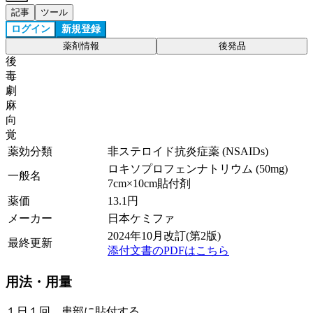
記事
ツール
ログイン
新規登録
薬剤情報
後発品
後
毒
劇
麻
向
覚
薬効分類
非ステロイド抗炎症薬 (NSAIDs)
ロキソプロフェンナトリウム (50mg)
一般名
7cm×10cm貼付剤
薬価
13.1
円
メーカー
日本ケミファ
2024年10月改訂(第2版)
最終更新
添付文書のPDFはこちら
用法・用量
１日１回、患部に貼付する。