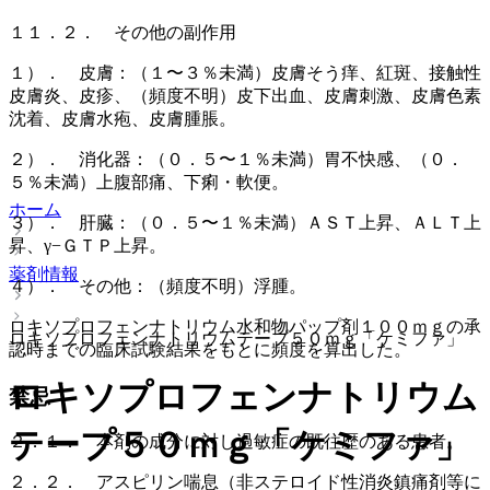
１１．２． その他の副作用
１）． 皮膚：（１〜３％未満）皮膚そう痒、紅斑、接触性
皮膚炎、皮疹、（頻度不明）皮下出血、皮膚刺激、皮膚色素
沈着、皮膚水疱、皮膚腫脹。
２）． 消化器：（０．５〜１％未満）胃不快感、（０．
５％未満）上腹部痛、下痢・軟便。
ホーム
３）． 肝臓：（０．５〜１％未満）ＡＳＴ上昇、ＡＬＴ上
昇、γ−ＧＴＰ上昇。
薬剤情報
４）． その他：（頻度不明）浮腫。
ロキソプロフェンナトリウム水和物パップ剤１００ｍｇの承
ロキソプロフェンナトリウムテープ５０ｍｇ「ケミファ」
認時までの臨床試験結果をもとに頻度を算出した。
ロキソプロフェンナトリウム
禁忌
テープ５０ｍｇ「ケミファ」
２．１． 本剤の成分に対し過敏症の既往歴のある患者。
２．２． アスピリン喘息（非ステロイド性消炎鎮痛剤等に