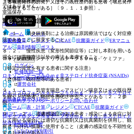
（保管上の注意）
よる喘息発作の誘発）又はその既往歴のある患者［喘息発作
ではありません。
を誘発することがある］〔９．１．１参照〕。
室温保存。
重要な基本的注意
ホーム
８．１． 消炎鎮痛剤による治療は原因療法ではなく対症療
ホーム
ノート
法であることに留意すること。
表・計算
レジメン
CTCAE
抗菌薬ガイド
ERマニュ
薬剤情報
アル
薬剤情報
ポスト
８．２． 慢性疾患（変形性関節症等）に対し本剤を用いる
場合には薬物療法以外の療法も考慮すること。
ロキソプロフェンナトリウムテープ５０ｍｇ「ケミファ」
新規登録
ログイン
（特定の背景を有する患者に関する注意）
監修医師一覧
ロキソニンテープ５０ｍｇ
非ステロイド抗炎症薬 (NSAIDs)
UpToDate特別割引
（合併症・既往歴等のある患者）
運営会社
９．１．１． 気管支喘息＜アスピリン喘息又はその既往歴
ロキソプロフェンＮａテープ５０ｍｇ「ＦＦＰ」
非ステロイ
© 2021 HOKUTO Inc. All rights reserved.
を除く＞の患者：病態を悪化させることがある〔２．２参
ド抗炎症薬 (NSAIDs)
利用規約
プライバシーポリシー
お問い合わせ
照〕。
ホーム
表・計算
レジメン
CTCAE
抗菌薬ガイド
ERマニュアル
薬剤情報
ポスト
９．１．２． 皮膚感染症のある患者：感染による炎症に対
ロキソプロフェンＮａテープ５０ｍｇ「ＪＧ」
非ステロイド
して用いる場合には適切な抗菌剤又は抗真菌剤を併用し、観
抗炎症薬 (NSAIDs)
監修医師一覧
察を十分行い慎重に使用すること（皮膚の感染症を不顕性化
UpToDate特別割引
するおそれがある）。