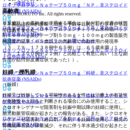
運営会社
ロキソプロフェンＮａテープ５０ｍｇ「ＮＰ」
非ステロイド
高齢者
抗炎症薬 (NSAIDs)
© 2021 HOKUTO Inc. All rights reserved.
６５歳以上の高齢者に使用する場合は、貼付部の皮膚の状態
※本製品は疾病の診断・治療・予防を目的としたプログラム
ロキソプロフェンＮａテープ５０ｍｇ「ＹＤ」
非ステロイド
に注意すること（ロキソプロフェンナトリウム水和物パップ
ではありません。
抗炎症薬 (NSAIDs)
剤１００ｍｇ及びテープ剤５０ｍｇ・１００ｍｇの製造販売
利用規約
プライバシーポリシー
お問い合わせ
後調査の結果、６５歳以上の高齢者での副作用の発現率
（３．７％、１７３８例中６５例）は、６５歳未満（１．
ロキソプロフェンＮａテープ５０ｍｇ「アメル」
非ステロイ
７％、１３００例中２２例）と比較して有意に高い（主な副
ド抗炎症薬 (NSAIDs)
作用が貼付部皮膚症状であった））。
妊婦・授乳婦
ロキソプロフェンＮａテープ５０ｍｇ「科研」
非ステロイド
抗炎症薬 (NSAIDs)
（妊婦）
妊婦又は妊娠している可能性のある女性には治療上の有益性
ロキソプロフェンＮａテープ５０ｍｇ「杏林」
非ステロイド
が危険性を上回ると判断される場合にのみ使用すること。シ
抗炎症薬 (NSAIDs)
クロオキシゲナーゼ阻害剤を妊娠中期以降の妊婦に使用し、
胎児動脈管収縮が起きたとの報告がある。また、シクロオキ
ロキソプロフェンＮａテープ５０ｍｇ「三和」
非ステロイド
シゲナーゼ阻害剤（経口剤、坐剤）を妊婦に使用し、胎児の
抗炎症薬 (NSAIDs)
腎機能障害及び尿量減少、それに伴う羊水過少症が起きたと