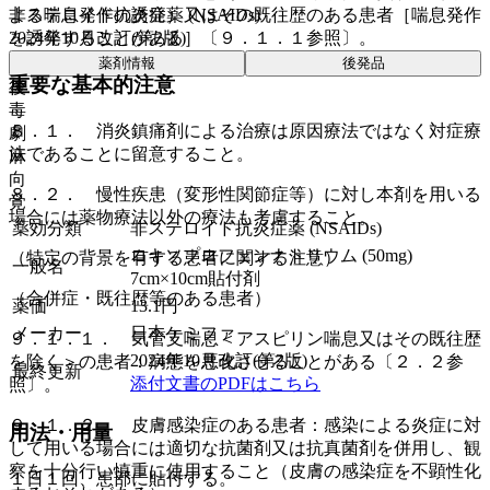
非ステロイド抗炎症薬 (NSAIDs)
よる喘息発作の誘発）又はその既往歴のある患者［喘息発作
2024年10月改訂(第2版)
を誘発することがある］〔９．１．１参照〕。
薬剤情報
後発品
重要な基本的注意
後
毒
８．１． 消炎鎮痛剤による治療は原因療法ではなく対症療
劇
法であることに留意すること。
麻
向
８．２． 慢性疾患（変形性関節症等）に対し本剤を用いる
覚
場合には薬物療法以外の療法も考慮すること。
薬効分類
非ステロイド抗炎症薬 (NSAIDs)
ロキソプロフェンナトリウム (50mg)
（特定の背景を有する患者に関する注意）
一般名
7cm×10cm貼付剤
（合併症・既往歴等のある患者）
薬価
13.1
円
メーカー
日本ケミファ
９．１．１． 気管支喘息＜アスピリン喘息又はその既往歴
2024年10月改訂(第2版)
を除く＞の患者：病態を悪化させることがある〔２．２参
最終更新
添付文書のPDFはこちら
照〕。
９．１．２． 皮膚感染症のある患者：感染による炎症に対
用法・用量
して用いる場合には適切な抗菌剤又は抗真菌剤を併用し、観
察を十分行い慎重に使用すること（皮膚の感染症を不顕性化
１日１回、患部に貼付する。