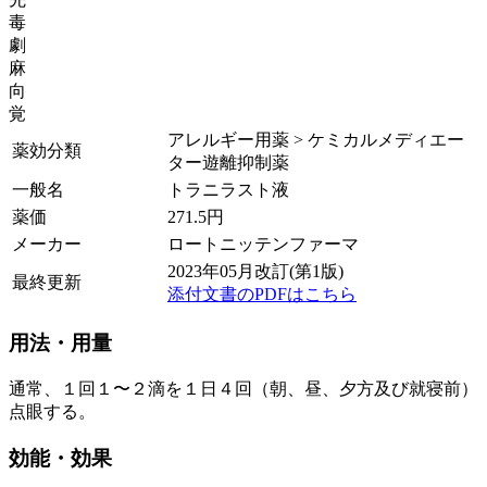
毒
劇
麻
向
覚
アレルギー用薬 > ケミカルメディエー
薬効分類
ター遊離抑制薬
一般名
トラニラスト液
薬価
271.5
円
メーカー
ロートニッテンファーマ
2023年05月改訂(第1版)
最終更新
添付文書のPDFはこちら
用法・用量
通常、１回１〜２滴を１日４回（朝、昼、夕方及び就寝前）
点眼する。
効能・効果