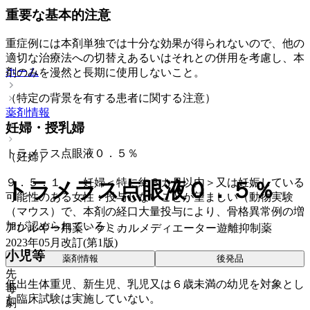
重要な基本的注意
重症例には本剤単独では十分な効果が得られないので、他の
適切な治療法への切替えあるいはそれとの併用を考慮し、本
ホーム
剤のみを漫然と長期に使用しないこと。
（特定の背景を有する患者に関する注意）
薬剤情報
妊婦・授乳婦
トラメラス点眼液０．５％
（妊婦）
９．５．１． 妊婦＜特に約３カ月以内＞又は妊娠している
トラメラス点眼液０．５％
可能性のある女性：投与しないことが望ましい（動物実験
（マウス）で、本剤の経口大量投与により、骨格異常例の増
加が認められている）。
アレルギー用薬 > ケミカルメディエーター遊離抑制薬
2023年05月改訂(第1版)
小児等
薬剤情報
後発品
先
低出生体重児、新生児、乳児又は６歳未満の幼児を対象とし
毒
た臨床試験は実施していない。
劇