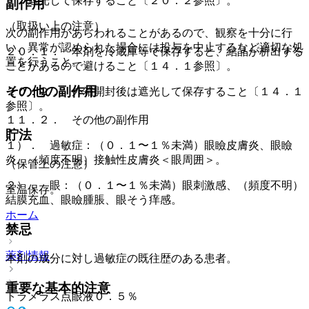
・ 遮光して保存すること〔２０．２参照〕。
副作用
（取扱い上の注意）
次の副作用があらわれることがあるので、観察を十分に行
い、異常が認められた場合には投与を中止するなど適切な処
２０．１． 本剤を冷蔵庫等で保存すると、結晶が析出する
置を行うこと。
ことがあるので避けること〔１４．１参照〕。
その他の副作用
２０．２． 外箱開封後は遮光して保存すること〔１４．１
参照〕。
１１．２． その他の副作用
貯法
１）． 過敏症：（０．１〜１％未満）眼瞼皮膚炎、眼瞼
炎、（頻度不明）接触性皮膚炎＜眼周囲＞。
（保管上の注意）
２）． 眼：（０．１〜１％未満）眼刺激感、（頻度不明）
室温保存。
結膜充血、眼瞼腫脹、眼そう痒感。
ホーム
禁忌
薬剤情報
本剤の成分に対し過敏症の既往歴のある患者。
重要な基本的注意
トラメラス点眼液０．５％