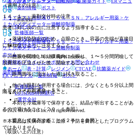
ケミカルメディエーター遊離抑制薬
表・計算
レジメン
CTCAE
抗菌薬ガイド
ERマニュ
（適用上の注意）
アル
薬剤情報
ポスト
１４．１． 薬剤交付時の注意
トラニラスト点眼液０．５％「ＳＮ」
アレルギー用薬 > ケ
新規登録
ミカルメディエーター遊離抑制薬
ログイン
患者に対し次の点に注意するよう指導すること。
監修医師一覧
・ 薬液汚染防止のため、点眼のとき、容器の先端が直接目
UpToDate特別割引
トラニラスト点眼液０．５％「ニットー」
アレルギー用薬 >
に触れないように注意すること。
運営会社
ケミカルメディエーター遊離抑制薬
ホーム
・ 患眼を開瞼して結膜嚢内に点眼し、１〜５分間閉瞼して
© 2021 HOKUTO Inc. All rights reserved.
利用規約
プライバシーポリシー
お問い合わせ
涙嚢部を圧迫させた後、開瞼すること。
ホーム
表・計算
レジメン
CTCAE
抗菌薬ガイド
薬剤情報
・ 眼周囲等に流出した液は拭き取ること。
ERマニュアル
薬剤情報
ポスト
・ 他の点眼剤を併用する場合には、少なくとも５分以上間
監修医師一覧
トラメラス点眼液０．５％
隔をあけてから点眼すること。
UpToDate特別割引
運営会社
・ 本剤を冷蔵庫等で保存すると、結晶が析出することがあ
るので避けること〔２０．１参照〕。
© 2021 HOKUTO Inc. All rights reserved.
・ 遮光して保存すること〔２０．２参照〕。
※本製品は疾病の診断・治療・予防を目的としたプログラム
ではありません。
（取扱い上の注意）