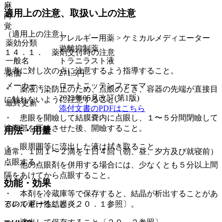
麻
適用上の注意、取扱い上の注意
向
覚
（適用上の注意）
アレルギー用薬 > ケミカルメディエーター
薬効分類
遊離抑制薬
１４．１． 薬剤交付時の注意
一般名
トラニラスト液
患者に対し次の点に注意するよう指導すること。
薬価
271.5
円
メーカー
ロートニッテンファーマ
・ 薬液汚染防止のため、点眼のとき、容器の先端が直接目
2023年05月改訂(第1版)
に触れないように注意すること。
最終更新
添付文書のPDFはこちら
・ 患眼を開瞼して結膜嚢内に点眼し、１〜５分間閉瞼して
涙嚢部を圧迫させた後、開瞼すること。
用法・用量
・ 眼周囲等に流出した液は拭き取ること。
通常、１回１〜２滴を１日４回（朝、昼、夕方及び就寝前）
点眼する。
・ 他の点眼剤を併用する場合には、少なくとも５分以上間
隔をあけてから点眼すること。
効能・効果
・ 本剤を冷蔵庫等で保存すると、結晶が析出することがあ
アレルギー性結膜炎。
るので避けること〔２０．１参照〕。