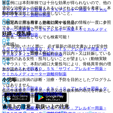
重症例には本剤単独では十分な効果が得られないので、他の
適切な治療法への切替えあるいはそれとの併用を考慮し、本
トラメラスＰＦ点眼液０．５％
アレルギー用薬 > ケミカル
薬剤情報
剤のみを漫然と長期に使用しないこと。
メディエーター遊離抑制薬
薬剤写真、用法用量、効能効果や後発品の情報が一度に参照
（特定の背景を有する患者に関する注意）
でき、関連情報へ簡単にアクセスができます。
リザベン点眼液０．５％
アレルギー用薬 > ケミカルメディ
妊婦・授乳婦
エーター遊離抑制薬
一般名、製品名どちらでも検索可能！
（妊婦）
※ ご使用いただく際に、必ず最新の添付文書および安全性
トラニラスト点眼液０．５％「ＴＳ」
アレルギー用薬 > ケ
情報も併せてご確認下さい。
９．５．１． 妊婦＜特に約３カ月以内＞又は妊娠している
ミカルメディエーター遊離抑制薬
可能性のある女性：投与しないことが望ましい（動物実験
（マウス）で、本剤の経口大量投与により、骨格異常例の増
トラニラスト点眼液０．５％「サワイ」
アレルギー用薬 >
加が認められている）。
ケミカルメディエーター遊離抑制薬
小児等
※本製品は疾病の診断・治療・予防を目的としたプログラム
ではありません。
トラニラスト点眼液０．５％「ＪＧ」
アレルギー用薬 > ケ
低出生体重児、新生児、乳児又は６歳未満の幼児を対象とし
ミカルメディエーター遊離抑制薬
た臨床試験は実施していない。
適用上の注意、取扱い上の注意
トラニラスト点眼液０．５％「ＦＦＰ」
アレルギー用薬 >
ホーム
ノート