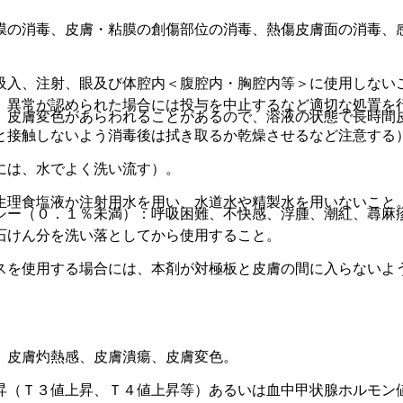
膜の消毒、皮膚・粘膜の創傷部位の消毒、熱傷皮膚面の消毒、
吸入、注射、眼及び体腔内＜腹腔内・胸腔内等＞に使用しない
、異常が認められた場合には投与を中止するなど適切な処置を
、皮膚変色があらわれることがあるので、溶液の状態で長時間
と接触しないよう消毒後は拭き取るか乾燥させるなど注意する
には、水でよく洗い流す）。
生理食塩液か注射用水を用い、水道水や精製水を用いないこと
シー（０．１％未満）：呼吸困難、不快感、浮腫、潮紅、蕁麻
石けん分を洗い落としてから使用すること。
スを使用する場合には、本剤が対極板と皮膚の間に入らないよ
、皮膚灼熱感、皮膚潰瘍、皮膚変色。
昇（Ｔ３値上昇、Ｔ４値上昇等）あるいは血中甲状腺ホルモン