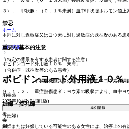
２）． 皮膚：（０．１％未満）接触皮膚炎、皮膚そう痒感
３）． 甲状腺：（０．１％未満）血中甲状腺ホルモン値上
禁忌
ホーム
本剤に対し過敏症又はヨウ素に対し過敏症の既往歴のある患
薬剤情報
重要な基本的注意
（特定の背景を有する患者に関する注意）
ポビドンヨード外用液１０％「東海」
（合併症・既往歴等のある患者）
ポビドンヨード外用液１０％
９．１．１． 甲状腺機能異常のある患者：血中ヨウ素の調
９．１．２． 重症熱傷患者：ヨウ素の吸収により、血中ヨ
消毒薬
2025年10月改訂(第1版)
妊婦・授乳婦
薬剤情報
後
（妊婦）
毒
劇
妊婦または妊娠している可能性のある女性には、治療上の有