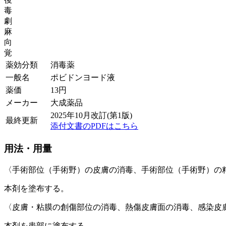
毒
劇
麻
向
覚
薬効分類
消毒薬
一般名
ポビドンヨード液
薬価
13
円
メーカー
大成薬品
2025年10月改訂(第1版)
最終更新
添付文書のPDFはこちら
用法・用量
〈手術部位（手術野）の皮膚の消毒、手術部位（手術野）の
本剤を塗布する。
〈皮膚・粘膜の創傷部位の消毒、熱傷皮膚面の消毒、感染皮
本剤を患部に塗布する。