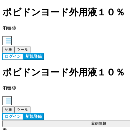
ポビドンヨード外用液１０％
消毒薬
記事
ツール
ログイン
新規登録
ポビドンヨード外用液１０％
消毒薬
記事
ツール
ログイン
新規登録
薬剤情報
後