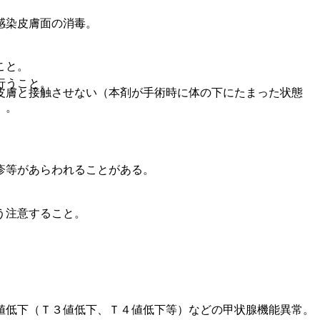
感染皮膚面の消毒。
こと。
行うこと。
皮膚と接触させない（本剤が手術時に体の下にたまった状態
）。
。
疹等があらわれることがある。
う注意すること。
値低下（Ｔ３値低下、Ｔ４値低下等）などの甲状腺機能異常。