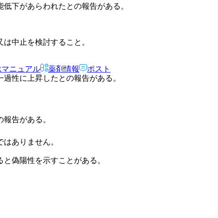
能低下があらわれたとの報告がある。
又は中止を検討すること。
Rマニュアル
薬剤情報
ポスト
一過性に上昇したとの報告がある。
の報告がある。
ではありません。
ると偽陽性を示すことがある。