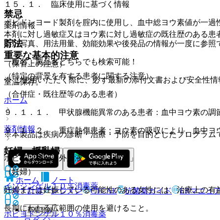
１５．１． 臨床使用に基づく情報
禁忌
ポビドンヨード製剤を腟内に使用し、血中総ヨウ素値が一過
薬剤情報
本剤に対し過敏症又はヨウ素に対し過敏症の既往歴のある患
貯法
薬剤写真、用法用量、効能効果や後発品の情報が一度に参照
重要な基本的注意
一般名、製品名どちらでも検索可能！
（保管上の注意）
（特定の背景を有する患者に関する注意）
※ ご使用いただく際に、必ず最新の添付文書および安全性情
室温保存。
（合併症・既往歴等のある患者）
ホーム
９．１．１． 甲状腺機能異常のある患者：血中ヨウ素の調
薬剤情報
９．１．２． 重症熱傷患者：ヨウ素の吸収により、血中ヨ
※本製品は疾病の診断・治療・予防を目的としたプログラム
妊婦・授乳婦
ポビドンヨード外用液１０％「東海」
（妊婦）
ホーム
ノート
イソジンゲル１０％
消毒薬
妊婦または妊娠している可能性のある女性には、治療上の有
表・計算
レジメン
CTCAE
抗菌薬ガイド
ERマニュ
長期にわたる広範囲の使用を避けること。
新規登録
ポピヨドンゲル１０％
消毒薬