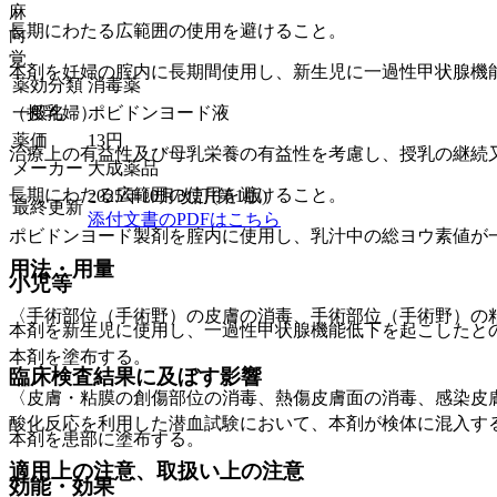
麻
長期にわたる広範囲の使用を避けること。
向
覚
本剤を妊婦の腟内に長期間使用し、新生児に一過性甲状腺機
薬効分類
消毒薬
一般名
ポビドンヨード液
（授乳婦）
薬価
13
円
治療上の有益性及び母乳栄養の有益性を考慮し、授乳の継続
メーカー
大成薬品
長期にわたる広範囲の使用を避けること。
2025年10月改訂(第1版)
最終更新
添付文書のPDFはこちら
ポビドンヨード製剤を腟内に使用し、乳汁中の総ヨウ素値が
用法・用量
小児等
〈手術部位（手術野）の皮膚の消毒、手術部位（手術野）の
本剤を新生児に使用し、一過性甲状腺機能低下を起こしたと
本剤を塗布する。
臨床検査結果に及ぼす影響
〈皮膚・粘膜の創傷部位の消毒、熱傷皮膚面の消毒、感染皮
酸化反応を利用した潜血試験において、本剤が検体に混入す
本剤を患部に塗布する。
適用上の注意、取扱い上の注意
効能・効果