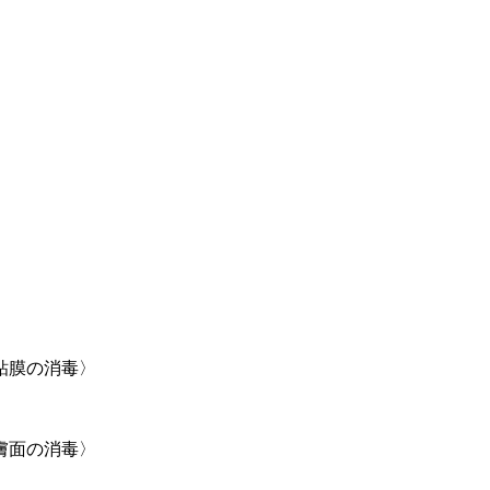
粘膜の消毒〉
膚面の消毒〉