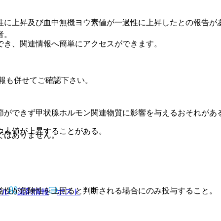
性に上昇及び血中無機ヨウ素値が一過性に上昇したとの報告が
者。
でき、関連情報へ簡単にアクセスができます。
報も併せてご確認下さい。
節ができず甲状腺ホルモン関連物質に影響を与えるおそれがあ
ウ素値が上昇することがある。
ではありません。
益性が危険性を上回ると判断される場合にのみ投与すること。
アル
薬剤情報
ポスト