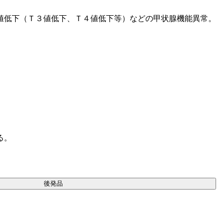
値低下（Ｔ３値低下、Ｔ４値低下等）などの甲状腺機能異常。
る。
後発品