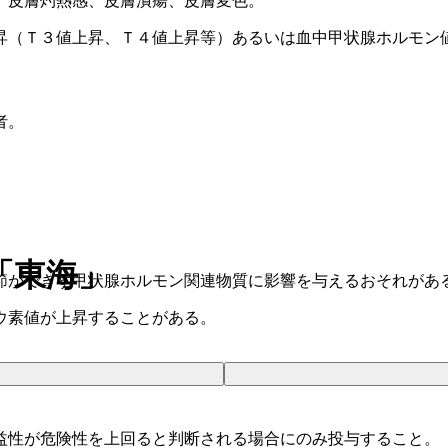
、皮膚灼熱感、皮膚潰瘍、皮膚変色。
昇（Ｔ３値上昇、Ｔ４値上昇等）あるいは血中甲状腺ホルモン
者。
「東海」
節ができず甲状腺ホルモン関連物質に影響を与えるおそれがあ
ウ素値が上昇することがある。
益性が危険性を上回ると判断される場合にのみ投与すること。