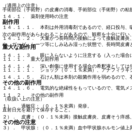
（適用上の注意）
手術部位（手術野）の皮膚の消毒、手術部位（手術野）の粘
１４．１． 薬剤使用時の注意
副作用
１４．１．１． 本剤は外用消毒剤であるので、経口投与、
次の副作用があらわれることがあるので、観察を十分に行い
１４．１．２． 大量かつ長時間の接触によって接触皮膚炎
や、ガーゼ・シーツ等にしみ込み湿った状態で、長時間皮膚
重大な副作用
１４．１．３． 眼に入らないように注意する（入った場合
１１．１． 重大な副作用
１４．１．４． 深い創傷に使用する場合の希釈液としては
１１．１．１． ショック（０．１％未満）、アナフィラキ
１４．１．５． 石けん類は本剤の殺菌作用を弱めるので、
その他の副作用
１４．１．６． 電気的な絶縁性をもっているので、電気メ
１１．２． その他の副作用
（取扱い上の注意）
１）． 過敏症：（０．１％未満）発疹。
直射日光を避けて保存すること。
２）． 皮膚：（０．１％未満）接触皮膚炎、皮膚そう痒感
その他の注意
３）． 甲状腺：（０．１％未満）血中甲状腺ホルモン値上