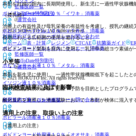
ログイン
本剤を妊婦の腟内に長期間使用し、新生児に一過性甲状腺機
監修医師一覧
UpToDate特別割引
ポビドンヨードゲル１０％「イワキ」
消毒薬
（授乳婦）
運営会社
治療上の有益性及び母乳栄養の有益性を考慮し、授乳の継続
© 2021 HOKUTO Inc. All rights reserved.
ポビドンヨードゲル１０％「ＶＴＲＳ」
消毒薬
利用規約
プライバシーポリシー
お問い合わせ
長期にわたる広範囲の使用を避けること。
ホーム
表・計算
レジメン
CTCAE
抗菌薬ガイド
E
ポビドンヨードゲル１０％「ケンエー」
消毒薬
ポビドンヨード製剤を腟内に使用し、乳汁中の総ヨウ素値が
監修医師一覧
UpToDate特別割引
小児等
ポビドンヨード液１０％「メタル」
消毒薬
運営会社
本剤を新生児に使用し、一過性甲状腺機能低下を起こしたと
© 2021 HOKUTO Inc. All rights reserved.
イソジン液１０％
消毒薬
臨床検査結果に及ぼす影響
※本製品は疾病の診断・治療・予防を目的としたプログラム
利用規約
プライバシーポリシー
お問い合わせ
酸化反応を利用した潜血試験において、本剤が検体に混入す
ポピヨドン液１０％
消毒薬
適用上の注意、取扱い上の注意
ポピラール消毒液１０％
消毒薬
（適用上の注意）
ポビドンヨード外用液１０％「オオサキ」
消毒薬